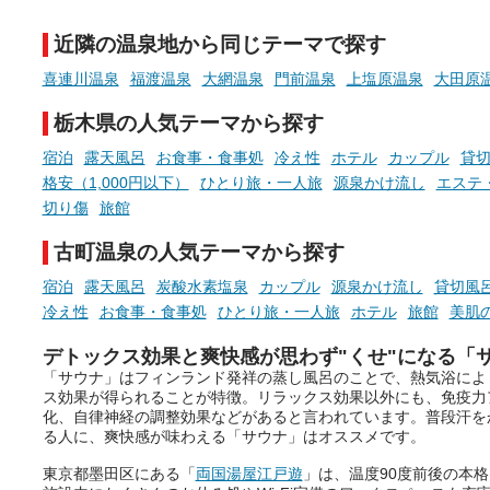
時間」、ふだん後回しにしてい
が混ざり合うことで、複雑
た「これからのこと」や「ちょ
多様な個性を持つことも多
近隣の温泉地から同じテーマで探す
っとした悩み」が、頭に浮かん
す。
でくることはありませんか？
喜連川温泉
福渡温泉
大網温泉
門前温泉
上塩原温泉
大田原
今回は筆者自ら入浴した中
ら、日本各地にある炭酸水
栃木県の人気テーマから探す
泉を12施設セレクト。すべ
お風呂でリラックスしているか
日帰り入浴可能で、源泉か
宿泊
露天風呂
お食事・食事処
冷え性
ホテル
カップル
貸
らこそ向き合える、大切な自分
しと泉質の良さにこだわり
格安（1,000円以下）
ひとり旅・一人旅
源泉かけ流し
エステ
の本音。
つ、万人におすすめしたい
切り傷
旅館
を厳選しました。
そんな心のつぶやきを、湯あが
古町温泉の人気テーマから探す
りの温まった心のまま相談でき
たら素敵ですよね。
宿泊
露天風呂
炭酸水素塩泉
カップル
源泉かけ流し
貸切風
冷え性
お食事・食事処
ひとり旅・一人旅
ホテル
旅館
美肌
デトックス効果と爽快感が思わず"くせ"になる「
ニフティ温泉の「占いベンチ」
「サウナ」はフィンランド発祥の蒸し風呂のことで、熱気浴によ
は、そんなあなたの心のつぶや
ス効果が得られることが特徴。リラックス効果以外にも、免疫力
きをプロの占い師に相談するこ
化、自律神経の調整効果などがあると言われています。普段汗を
とができるサービスです。
る人に、爽快感が味わえる「サウナ」はオススメです。
東京都墨田区にある「
両国湯屋江戸遊
」は、温度90度前後の本