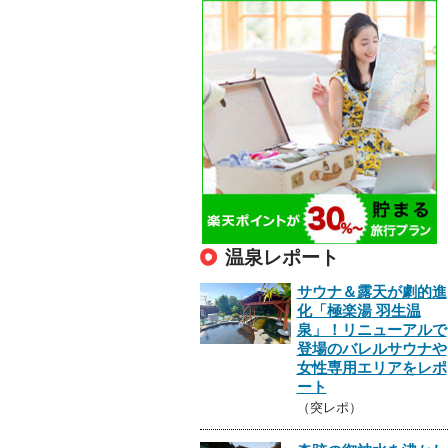
温泉レポート
サウナ＆露天が劇的進
化「極楽湯 羽生温
泉」！リニューアルで
登場のバレルサウナや
女性専用エリアをレポ
ート
（突レポ）