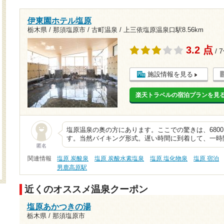
伊東園ホテル塩原
栃木県 / 那須塩原市 / 古町温泉 /
上三依塩原温泉口駅8.56km
3.2 点
/ 
施設情報を見る
楽天トラベルの宿泊プランを見
塩原温泉の奥の方にあります。ここでの驚きは、680
す。当然バイキング形式。遅い時間に到着して、一時
匿名
関連情報
塩原 炭酸泉
塩原 炭酸水素塩泉
塩原 塩化物泉
塩原 宿泊
男鹿高原駅
近くのオススメ温泉クーポン
塩原あかつきの湯
栃木県 / 那須塩原市