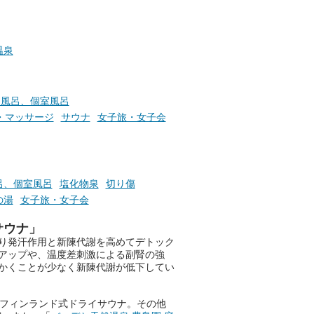
かつ
日（月）までの開催期間中は、
いで
サウナ飯やサウナドリンク、岩
盤浴の利用などで「万葉サウナ
札」を集めることで、オリジナ
温泉
か
ルグッズや無料券などの特典と
素塩
交換可能。
て
け流
さらに、各館ではアロマロウリ
切風呂、個室風呂
つ
ュやアウフグースなど、サウナ
・マッサージ
サウナ
女子旅・女子会
施設
好きにはたまらない多彩なイベ
ントも予定されています。ぜひ
チェックしてください！
───
呂、個室風呂
塩化物泉
切り傷
提供元：万葉倶楽部株式会社
の湯
女子旅・女子会
【PR】
この記事は万葉倶楽部株式会社
サウナ」
のPR記事です。
り発汗作用と新陳代謝を高めてデトック
アップや、温度差刺激による副腎の強
かくことが少なく新陳代謝が低下してい
格フィンランド式ドライサウナ。その他