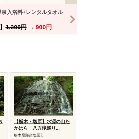
温泉入浴料+レンタルタオル
>
】
1,200円
→
900円
N
【栃木・塩原】水源の山た
かはら「八方滝巡り...
栃木県那須塩原市