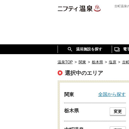
古町温泉
温浴施設を探す
電
温泉TOP
>
関東
>
栃木県
>
塩原
>
古
選択中のエリア
全国から探す
関東
栃木県
変更