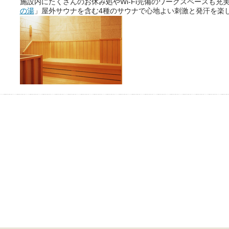
施設内にたくさんのお休み処やWi-Fi完備のワークスペースも充
おふろパス会員様なら、この特
の湯
」屋外サウナを含む4種のサウナで心地よい刺激と発汗を楽
別なひとときを「毎月10分無
料」でご利用いただけます。
お湯で体がほぐれたら、次は占
い師さんとお話しして、心もほ
ぐしてみませんか？