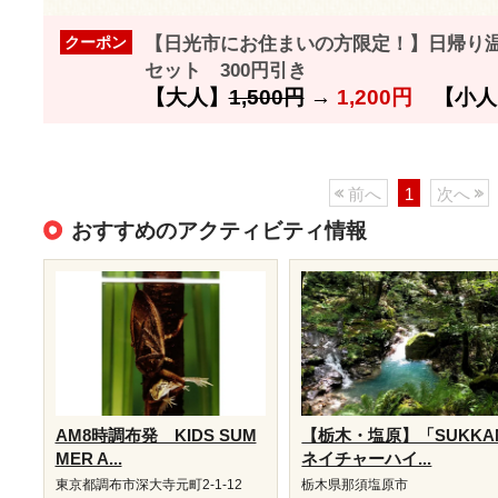
【日光市にお住まいの方限定！】日帰り
クーポン
セット 300円引き
【大人】
1,500円
→
1,200円
【小人
前へ
1
次へ
おすすめのアクティビティ情報
AM8時調布発 KIDS SUM
【栃木・塩原】「SUKKA
MER A...
ネイチャーハイ...
東京都調布市深大寺元町2-1-12
栃木県那須塩原市