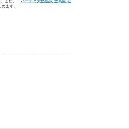
実。また、「
バーデと天然温泉 豊島園 庭
しめます。