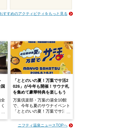
おすすめのアクティビティをもっと見る
～
「ととのいの夏！万葉でサ活2
全国
026」が今年も開催！サウナ札
を集めて豪華特典を楽しもう
的全
万葉倶楽部・万葉の湯全10館
きく
で、今年も夏のサウナイベント
炭酸
「ととのいの夏！万葉でサ活2
026」が開催されます！
ニフティ温泉ニュースTOPへ
成分
2026年8月1日（土）～8月31