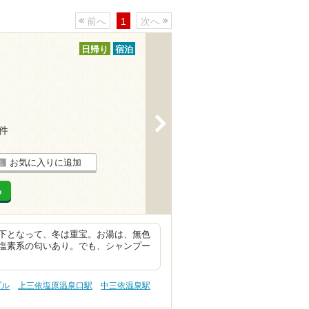
前へ
1
次へ
日帰り
宿泊
>
7件
お気に入りに追加
る
下となって、冬は重宝。お湯は、無色
塩素系の匂いあり。でも、シャンプー
プル
上三依塩原温泉口駅
中三依温泉駅