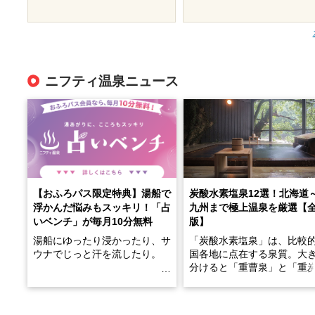
ニフティ温泉ニュース
【おふろパス限定特典】湯船で
炭酸水素塩泉12選！北海道
浮かんだ悩みもスッキリ！「占
九州まで極上温泉を厳選【
いベンチ」が毎月10分無料
版】
湯船にゆったり浸かったり、サ
「炭酸水素塩泉」は、比較
ウナでじっと汗を流したり。
国各地に点在する泉質。大
分けると「重曹泉」と「重
土類泉」に分かれます。
そんな「一人でぼんやり過ごす
また硫黄や鉄分などの特殊