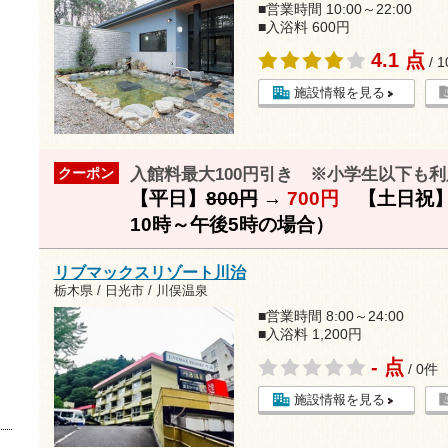
■営業時間 10:00～22:00
■入浴料 600円
4.1 点
/ 
施設情報を見る
入館料最大100円引き ※小学生以下も利
クーポン
【平日】
800円
→
700円
【土日祝
10時～午後5時の場合）
リブマックスリゾート川治
栃木県 / 日光市 / 川俣温泉
■営業時間 8:00～24:00
■入浴料 1,200円
- 点
/ 0件
施設情報を見る