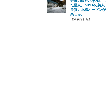
奇跡の御神水を沸かし
た温泉。pH9.6の美人
泉質。本格オープンが
楽しみ。
（温泉探訪記）