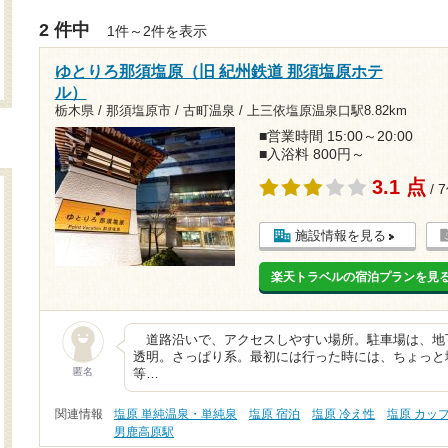
2 件中
1件～2件を表示
ゆとりろ那須塩原（旧 紀州鉄道 那須塩原ホテ
ル）
栃木県 / 那須塩原市 / 古町温泉 /
上三依塩原温泉口駅8.82km
■営業時間 15:00～20:00
■入浴料 800円～
3.1 点
/ 
施設情報を見る
楽天トラベルの宿泊プランを見
道路沿いで、アクセスしやすい場所。駐車場は、地
透明。さっぱり系。最初には行った時には、ちょっと
匿名
等…
関連情報
塩原 単純温泉・単純泉
塩原 宿泊
塩原 冷え性
塩原 カッ
男鹿高原駅