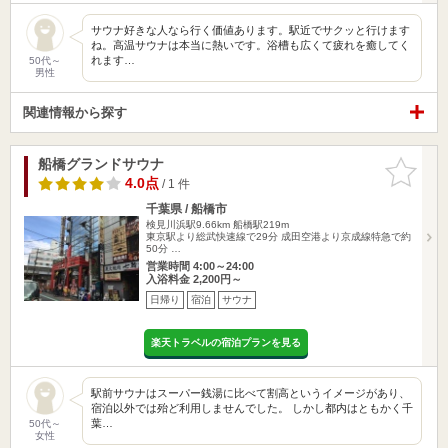
サウナ好きな人なら行く価値あります。駅近でサクッと行けます
ね。高温サウナは本当に熱いです。浴槽も広くて疲れを癒してく
れます…
50代～
男性
関連情報から探す
船橋グランドサウナ
お気に入
りに追加
4.0点
/ 1 件
千葉県 / 船橋市
検見川浜駅9.66km
船橋駅219m
東京駅より総武快速線で29分 成田空港より京成線特急で約
50分 …
営業時間 4:00～24:00
入浴料金 2,200円～
日帰り
宿泊
サウナ
楽天トラベルの宿泊プランを見る
駅前サウナはスーパー銭湯に比べて割高というイメージがあり、
宿泊以外では殆ど利用しませんでした。 しかし都内はともかく千
葉…
50代～
女性