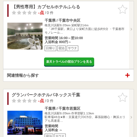
【男性専用】カプセルホテルふらる
お気に入
りに追加
-点
/ 0 件
千葉県 / 千葉市中央区
検見川浜駅6.05km
栄町駅214m
・「JR千葉駅」東口より栄町方面に徒歩約5分 ・千葉都市
モノレール…
営業時間 16:00～翌10:00
入浴料金 800円～
日帰り
宿泊
サウナ
楽天トラベルの宿泊プランを見る
関連情報から探す
グランパークホテルパネックス千葉
お気に入
りに追加
-点
/ 0 件
千葉県 / 千葉市若葉区
検見川浜駅6.05km
作草部駅1.13km
駐車場46台●車：京葉道穴川IC5分、幕張副都心・舞浜エリ
アも高速道…
営業時間
入浴料金 ～
宿泊
サウナ