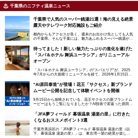
千葉県のニフティ温泉ニュース
千葉県で人気のスーパー銭湯21選！海の見える絶景
露天やテレワーク対応施設もご紹介
都内からもアクセスが良く、週末のお出かけ先としても人気
の千葉県。そんな千葉には、魅力あふれるスーパー銭湯がた
くさんあります。
待ってました！新しい魅力たっぷりの進化を遂げた
「サウナでしっかりととのいたい」「海が見える絶景で非日
「スパ＆ホテル 舞浜ユーラシア」がリニューアル
常を味わいたい」「子連れでも気兼ねなく1日過ごした
い」。
オープン
そんな多様なニーズに応える施設が揃っているため、その日
「スパ＆ホテル 舞浜ユーラシア」の“スパエリア”が、2025
の目的に合った施設がきっと見つかるはずです。
年7月からの大規模リニューアルを経て、2026年1月15日
（木）に再オープン！
さらに最近では、24時間営業で深夜まで滞在できる施設
“AI原田泰造”が登場！花王「サクセス」新ブランド
や、テレワーク・コワーキングスペースを備えた仕事もでき
新設エリアや生まれ変わった浴場・サウナの魅力を、人気キ
るスパも増えており、ただの入浴施設にとどまらない進化を
ムービー公開を記念して体験イベントを開催
ャラクター「ユーラシわん」と一緒にご紹介します。必見の
遂げています。
マル秘情報がたっぷり。ぜひチェックしてみてください！
9月15日から放映されている、花王サクセスの新ブランドム
───
本記事では、人気スーパー銭湯から絶景施設、コワーキング
ービーはもうご覧になりましたか？AI技術で若返った原田泰
提供元：SPA＆HOTEL舞浜ユーラシア【PR】
スペースや休憩スペースが充実した施設、子連れファミリー
造さんが登場して、“前を向くチカラに”というメッセージを
この記事はSPA＆HOTEL舞浜ユーラシアのPRレポート記事
向けの施設など、目的に合わせたおすすめの施設を紹介しま
伝えるムービーです。公開を記念して、スパメッツァおおた
です。
「JFA夢フィールド 幕張温泉 湯楽の里」に行きた
す。
か竜泉寺の湯にて体験イベントを開催。花王サクセスの製品
くなるおススメポイント3選
が無料で試せるチャンスです！
千葉県でスーパー銭湯選びに困った際は、ぜひ参考にしてく
───
ださい。
千葉市美浜区の「JFA夢フィールド 幕張温泉 湯楽の里（以
提供元：花王株式会社【PR】
下、幕張温泉 湯楽の里）」は、東京湾一望の絶景が楽しめ
この記事は花王株式会社商品のPRレポート記事です。
る日帰り温泉です。