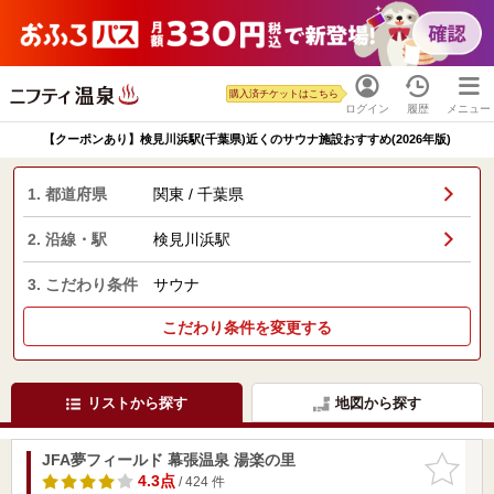
購入済チケットはこちら
ログイン
履歴
メニュー
【クーポンあり】検見川浜駅(千葉県)近くのサウナ施設おすすめ(2026年版)
1. 都道府県
関東 / 千葉県
2. 沿線・駅
検見川浜駅
3. こだわり条件
サウナ
こだわり条件を変更する
リストから探す
地図から探す
JFA夢フィールド 幕張温泉 湯楽の里
お気に入
りに追加
4.3点
/ 424 件