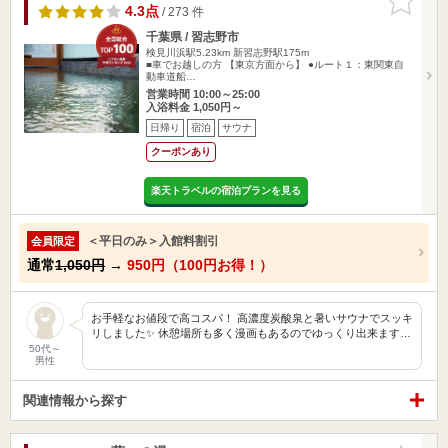
りに追加
4.3点
/ 273 件
千葉県 / 習志野市
検見川浜駅5.23km
新習志野駅175m
■車でお越しの方 【東京方面から】 ●ルート１：東関東自
動車道船…
営業時間 10:00～25:00
入浴料金 1,050円～
日帰り
宿泊
サウナ
クーポンあり
楽天トラベルの宿泊プランを見る
＜平日のみ＞入館料割引
会員限定
通常
1,050円
→
950円（100円お得！）
お手軽なお値段で高コスパ！ 高濃度炭酸泉と暑いサウナでスッキ
リしました✨ 休憩場所も多く漫画もあるのでゆっくり出来ます…
50代～
男性
関連情報から探す