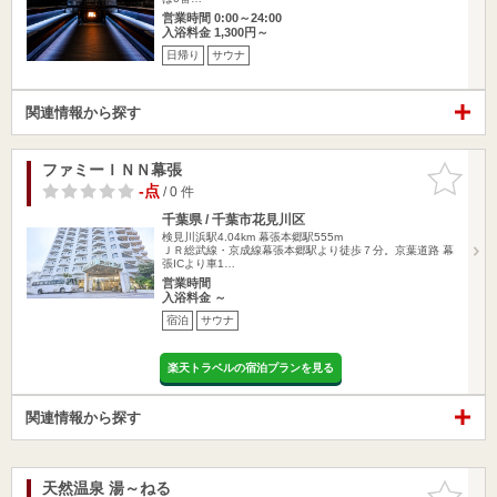
営業時間 0:00～24:00
入浴料金 1,300円～
日帰り
サウナ
関連情報から探す
ファミーＩＮＮ幕張
お気に入
りに追加
-点
/ 0 件
千葉県 / 千葉市花見川区
検見川浜駅4.04km
幕張本郷駅555m
ＪＲ総武線・京成線幕張本郷駅より徒歩７分。京葉道路 幕
張ICより車1…
営業時間
入浴料金 ～
宿泊
サウナ
楽天トラベルの宿泊プランを見る
関連情報から探す
天然温泉 湯～ねる
お気に入