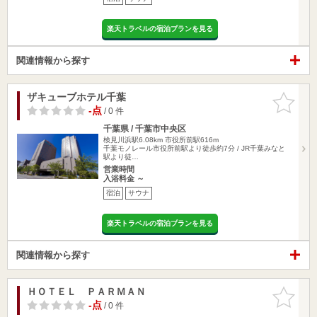
楽天トラベルの宿泊プランを見る
関連情報から探す
ザキューブホテル千葉
お気に入
りに追加
-点
/ 0 件
千葉県 / 千葉市中央区
検見川浜駅6.08km
市役所前駅616m
千葉モノレール市役所前駅より徒歩約7分 / JR千葉みなと
駅より徒…
営業時間
入浴料金 ～
宿泊
サウナ
楽天トラベルの宿泊プランを見る
関連情報から探す
ＨＯＴＥＬ ＰＡＲＭＡＮ
お気に入
りに追加
-点
/ 0 件