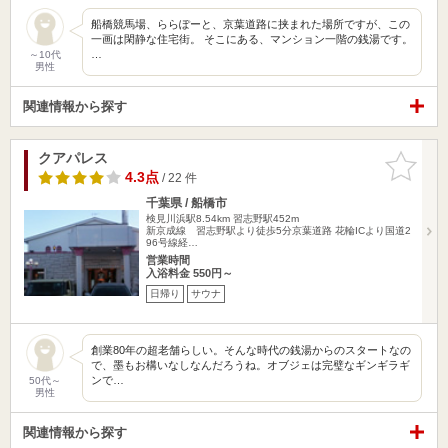
船橋競馬場、ららぽーと、京葉道路に挟まれた場所ですが、この
一画は閑静な住宅街。 そこにある、マンション一階の銭湯です。
…
～10代
男性
関連情報から探す
クアパレス
お気に入
りに追加
4.3点
/ 22 件
千葉県 / 船橋市
検見川浜駅8.54km
習志野駅452m
新京成線 習志野駅より徒歩5分京葉道路 花輪ICより国道2
96号線経…
営業時間
入浴料金 550円～
日帰り
サウナ
創業80年の超老舗らしい。そんな時代の銭湯からのスタートなの
で、墨もお構いなしなんだろうね。オブジェは完璧なギンギラギ
ンで…
50代～
男性
関連情報から探す