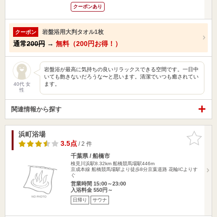
クーポンあり
岩盤浴用大判タオル1枚
クーポン
通常
200円
→
無料（200円お得！）
岩盤浴が最高に気持ちの良いリラックスできる空間です。一日中
いても飽きないだろうな〜と思います。清潔でいつも癒されてい
ます。
40代 女
性
関連情報から探す
浜町浴場
お気に入
りに追加
3.5点
/ 2 件
千葉県 / 船橋市
検見川浜駅8.32km
船橋競馬場駅446m
京成本線 船橋競馬場駅より徒歩8分京葉道路 花輪ICよりす
ぐ
営業時間 15:00～23:00
入浴料金 550円～
日帰り
サウナ