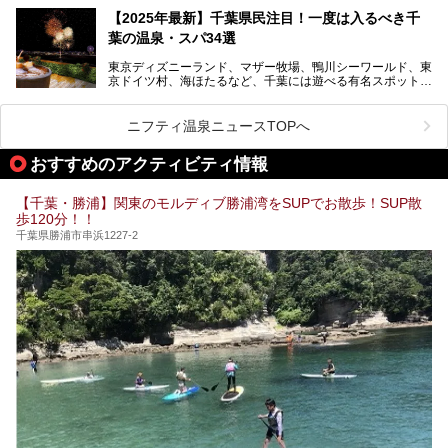
設備も天然温泉の露天風呂、サウナ、岩盤浴のほか、高濃度
【2025年最新】千葉県民注目！一度は入るべき千
炭酸泉、海の見えるお休み処や食事処、展望抜群の屋上ま
葉の温泉・スパ34選
で、年代を問わずたっぷり楽しめます。
東京ディズニーランド、マザー牧場、鴨川シーワールド、東
今回は人気のこの施設の中でも、特におススメしたい3つの
京ドイツ村、海ほたるなど、千葉には遊べる有名スポットが
ポイントについて厳選してお届けします。読めばきっと、行
たくさん。そんな千葉県は温泉・スパもすごいんです！千葉
きたくなること間違いなし！
県で生まれ、千葉県で育ち、つい最近まで千葉在住だった私
がお勧めする、一度は入るべき千葉の温泉・スパ34選をま
ニフティ温泉ニュースTOPへ
とめました。
おすすめのアクティビティ情報
【千葉・勝浦】関東のモルディブ勝浦湾をSUPでお散歩！SUP散
歩120分！！
千葉県勝浦市串浜1227-2