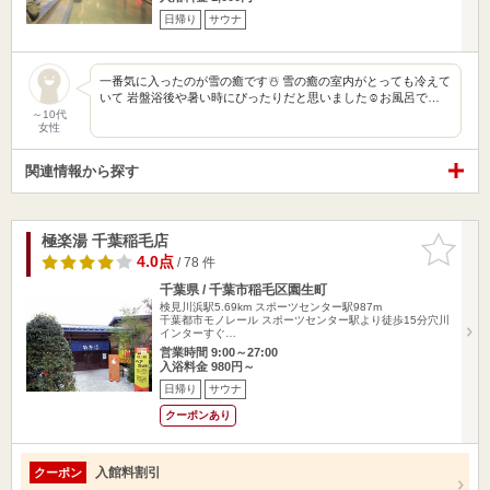
日帰り
サウナ
一番気に入ったのが雪の癒です☃️ 雪の癒の室内がとっても冷えて
いて 岩盤浴後や暑い時にぴったりだと思いました☺️お風呂で…
～10代
女性
関連情報から探す
極楽湯 千葉稲毛店
お気に入
りに追加
4.0点
/ 78 件
千葉県 / 千葉市稲毛区園生町
検見川浜駅5.69km
スポーツセンター駅987m
千葉都市モノレール スポーツセンター駅より徒歩15分穴川
インターすぐ…
営業時間 9:00～27:00
入浴料金 980円～
日帰り
サウナ
クーポンあり
入館料割引
クーポン