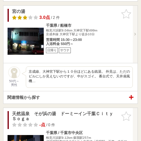
宮の湯
お気に入
りに追加
3.0点
/ 2 件
千葉県 / 船橋市
検見川浜駅9.04km
大神宮下駅499m
京成本線 大神宮下駅より徒歩10分
営業時間 15:30～23:00
入浴料金 550円～
日帰り
サウナ
京成線、大神宮下駅から１０分ほどにある銭湯。 外見は、ただの
ビルにしか見えないのですが、中がスゴイ。 番台式で、天井扇風
機…
50代～
男性
関連情報から探す
天然温泉 そが浜の湯 ドーミーイン千葉Ｃｉｔｙ
お気に入
Ｓｏｇａ
りに追加
-点
/ 0 件
千葉県 / 千葉市中央区
検見川浜駅9.12km
蘇我駅257m