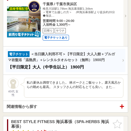
千葉県 / 千葉市美浜区
検見川浜駅1.78km
海浜幕張駅1.34km
＜電車でお越しの方＞ JR海浜幕張駅より徒歩約20分
◆海浜…
営業時間 9:00～24:00
入浴料金 1,300円～
日帰り
サウナ
電子チケットあり
＜当日購入利用不可＞【平日限定】大人入館＋プルガ
電子チケット
マ岩盤浴「温熱房」＋レンタルタオルセット（無料） 1900円
【平日限定】大人（中学生以上）
1900円
私の夏休み満喫できました。 林ポークとご飯セット。露天風呂か
らの眺めも最高。 スタッフさんの対応もとても良い。 また…
40代 女
性
関連情報から探す
BEST STYLE FITNESS 海浜幕張（SPA-HERBS 海浜
お気に入
幕張）
りに追加