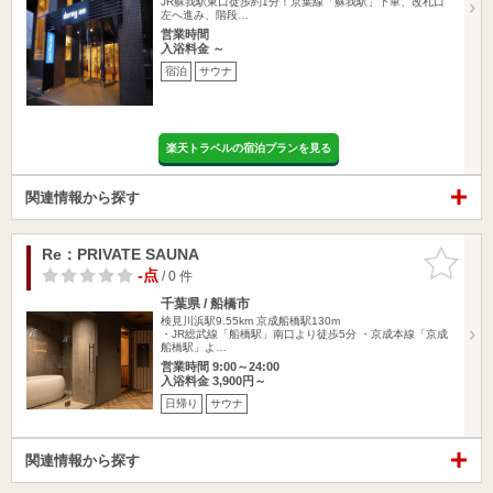
JR蘇我駅東口徒歩約1分！京葉線「蘇我駅」下車、改札口
左へ進み、階段…
営業時間
入浴料金 ～
宿泊
サウナ
楽天トラベルの宿泊プランを見る
関連情報から探す
Re：PRIVATE SAUNA
お気に入
りに追加
-点
/ 0 件
千葉県 / 船橋市
検見川浜駅9.55km
京成船橋駅130m
・JR総武線「船橋駅」南口より徒歩5分 ・京成本線「京成
船橋駅」よ…
営業時間 9:00～24:00
入浴料金 3,900円～
日帰り
サウナ
関連情報から探す