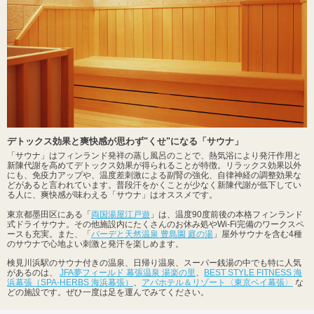
デトックス効果と爽快感が思わず"くせ"になる「サウナ」
「サウナ」はフィンランド発祥の蒸し風呂のことで、熱気浴により発汗作用と
新陳代謝を高めてデトックス効果が得られることが特徴。リラックス効果以外
にも、免疫力アップや、温度差刺激による副腎の強化、自律神経の調整効果な
どがあると言われています。普段汗をかくことが少なく新陳代謝が低下してい
る人に、爽快感が味わえる「サウナ」はオススメです。
東京都墨田区にある「
両国湯屋江戸遊
」は、温度90度前後の本格フィンランド
式ドライサウナ。その他施設内にたくさんのお休み処やWi-Fi完備のワークスペ
ースも充実。また、「
バーデと天然温泉 豊島園 庭の湯
」屋外サウナを含む4種
のサウナで心地よい刺激と発汗を楽しめます。
検見川浜駅のサウナ付きの温泉、日帰り温泉、スーパー銭湯の中でも特に人気
があるのは、
JFA夢フィールド 幕張温泉 湯楽の里
、
BEST STYLE FITNESS 海
浜幕張（SPA-HERBS 海浜幕張）
、
アパホテル＆リゾート〈東京ベイ幕張〉
な
どの施設です。ぜひ一度は足を運んでみてください。