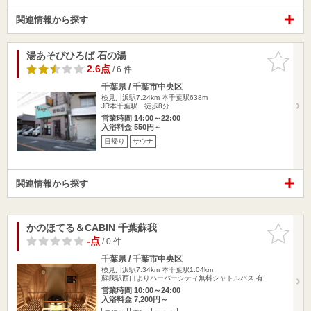
関連情報から探す
湯あそびひろば 石の湯
お気に入
りに追加
2.6点
/ 6 件
千葉県 / 千葉市中央区
検見川浜駅7.24km
本千葉駅638m
JR本千葉駅 徒歩8分
営業時間 14:00～22:00
入浴料金 550円～
日帰り
サウナ
関連情報から探す
かのほてる＆CABIN 千葉蘇我
お気に入
りに追加
-点
/ 0 件
千葉県 / 千葉市中央区
検見川浜駅7.34km
本千葉駅1.04km
蘇我駅西口よりハーバーシティ無料シャトルバス 有
営業時間 10:00～24:00
入浴料金 7,200円～