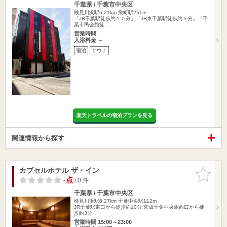
千葉県 / 千葉市中央区
検見川浜駅6.21km
栄町駅251m
「JR千葉駅徒歩約１０分」「JR東千葉駅徒歩約５分」「千
葉市民会館徒…
営業時間
入浴料金 ～
宿泊
サウナ
楽天トラベルの宿泊プランを見る
関連情報から探す
カプセルホテル ザ・イン
お気に入
りに追加
-点
/ 0 件
千葉県 / 千葉市中央区
検見川浜駅6.27km
千葉中央駅112m
JR千葉駅東口から徒歩約10分 京成千葉中央駅西口から徒
歩約3分
営業時間 15:00～23:00