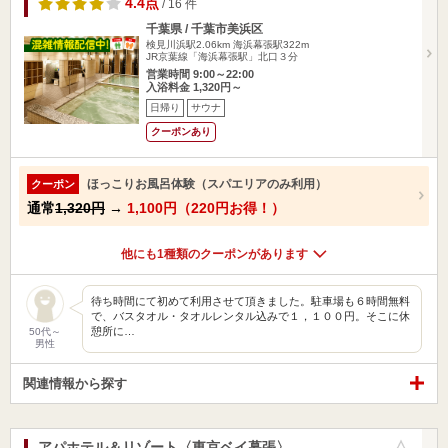
4.4点
/ 16 件
千葉県 / 千葉市美浜区
検見川浜駅2.06km
海浜幕張駅322m
JR京葉線「海浜幕張駅」北口３分
営業時間 9:00～22:00
入浴料金 1,320円～
日帰り
サウナ
クーポンあり
ほっこりお風呂体験（スパエリアのみ利用）
クーポン
通常
1,320円
→
1,100円（220円お得！）
他にも1種類のクーポンがあります
待ち時間にて初めて利用させて頂きました。駐車場も６時間無料
で、バスタオル・タオルレンタル込みで１，１００円。そこに休
憩所に…
50代～
男性
関連情報から探す
アパホテル＆リゾート〈東京ベイ幕張〉
お気に入