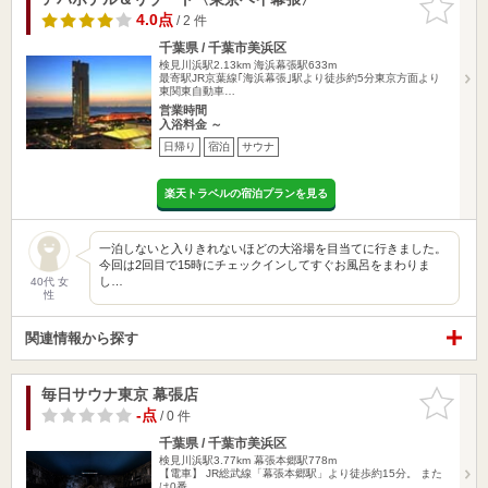
りに追加
4.0点
/ 2 件
千葉県 / 千葉市美浜区
検見川浜駅2.13km
海浜幕張駅633m
最寄駅JR京葉線｢海浜幕張｣駅より徒歩約5分東京方面より
東関東自動車…
営業時間
入浴料金 ～
日帰り
宿泊
サウナ
楽天トラベルの宿泊プランを見る
一泊しないと入りきれないほどの大浴場を目当てに行きました。
今回は2回目で15時にチェックインしてすぐお風呂をまわりま
し…
40代 女
性
関連情報から探す
毎日サウナ東京 幕張店
お気に入
りに追加
-点
/ 0 件
千葉県 / 千葉市美浜区
検見川浜駅3.77km
幕張本郷駅778m
【電車】 JR総武線「幕張本郷駅」より徒歩約15分。 また
は0番…