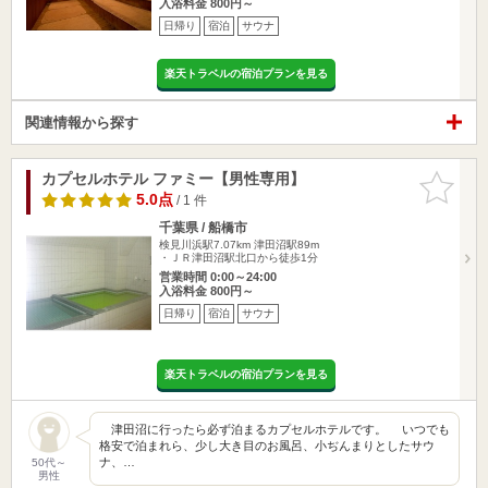
入浴料金 800円～
日帰り
宿泊
サウナ
楽天トラベルの宿泊プランを見る
関連情報から探す
カプセルホテル ファミー【男性専用】
お気に入
りに追加
5.0点
/ 1 件
千葉県 / 船橋市
検見川浜駅7.07km
津田沼駅89m
・ＪＲ津田沼駅北口から徒歩1分
営業時間 0:00～24:00
入浴料金 800円～
日帰り
宿泊
サウナ
楽天トラベルの宿泊プランを見る
津田沼に行ったら必ず泊まるカプセルホテルです。 いつでも
格安で泊まれら、少し大き目のお風呂、小ぢんまりとしたサウ
ナ、…
50代～
男性