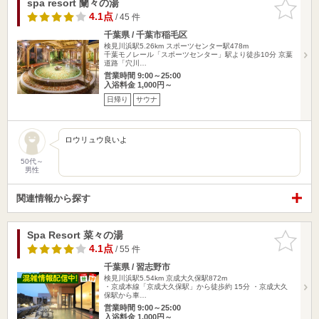
spa resort 蘭々の湯
お気に入
りに追加
4.1点
/ 45 件
千葉県 / 千葉市稲毛区
検見川浜駅5.26km
スポーツセンター駅478m
千葉モノレール「スポーツセンター」駅より徒歩10分 京葉
道路「穴川…
営業時間 9:00～25:00
入浴料金 1,000円～
日帰り
サウナ
ロウリュウ良いよ
50代～
男性
関連情報から探す
Spa Resort 菜々の湯
お気に入
りに追加
4.1点
/ 55 件
千葉県 / 習志野市
検見川浜駅5.54km
京成大久保駅872m
・京成本線「京成大久保駅」から徒歩約 15分 ・京成大久
保駅から車…
営業時間 9:00～25:00
入浴料金 1,000円～