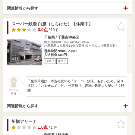
関連情報から探す
スーパー銭湯 白旗（しらはた）【休業中】
お気に入
りに追加
3.0点
/ 10 件
千葉県 / 千葉市中央区
検見川浜駅9.87km
蘇我駅1.04km
JR蘇我駅より徒歩15分京葉道 松ヶ丘ICより蘇我方面へ
営業時間 9:00～23:00
入浴料金 500円～
日帰り
サウナ
千葉市周辺は、本当の意味の「スーパー銭湯」も多いため、余り
注目していませんでした。 仕事帰り、普通の銭湯より早い「２時
開…
50代～
男性
関連情報から探す
船橋アリーナ
お気に入
りに追加
1.0点
/ 1 件
千葉県 / 船橋市