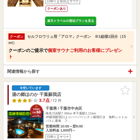
日帰り
宿泊
サウナ
クーポンあり
楽天トラベルの宿泊プランを見る
セルフロウリュ用「アロマ」クーポン ※1組様1回分（15
クーポン
ml）
クーポンのご提示で
個室サウナご利用のお客様にプレゼン
ト
関連情報から探す
お気に入
今空いています
りに追加
湯の郷ほのか 千葉蘇我店
3.7点
/ 72 件
千葉県 / 千葉市中央区
検見川浜駅7.36km
本千葉駅1.11km
JR蘇我駅西口よりハーバーシティ蘇我行き 無料シャトル
バスに乗車、フ…
営業時間 10:00～翌9:00
入浴料金 1,600円～
日帰り
サウナ