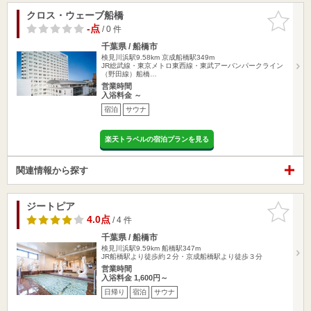
クロス・ウェーブ船橋
お気に入
りに追加
-点
/ 0 件
千葉県 / 船橋市
検見川浜駅9.58km
京成船橋駅349m
JR総武線・東京メトロ東西線・東武アーバンパークライン
（野田線）船橋…
営業時間
入浴料金 ～
宿泊
サウナ
楽天トラベルの宿泊プランを見る
関連情報から探す
ジートピア
お気に入
りに追加
4.0点
/ 4 件
千葉県 / 船橋市
検見川浜駅9.59km
船橋駅347m
JR船橋駅より徒歩約２分・京成船橋駅より徒歩３分
営業時間
入浴料金 1,600円～
日帰り
宿泊
サウナ