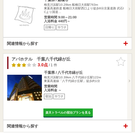
検見川浜駅10.28km
船橋日大前駅763m
東葉高速鉄道 船橋日大前駅西口より徒歩8分京葉道路 武石I
Cより国道…
営業時間 9:00～21:00
入浴料金 440円～
日帰り
サウナ
関連情報から探す
アパホテル 千葉八千代緑が丘
お気に入
りに追加
3.0点
/ 1 件
千葉県 / 八千代市緑が丘
検見川浜駅10.39km
八千代緑が丘駅122m
東葉高速線「八千代緑が丘駅」徒歩約1分
営業時間
入浴料金 ～
宿泊
サウナ
楽天トラベルの宿泊プランを見る
関連情報から探す