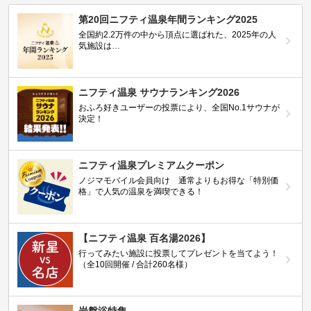
第20回ニフティ温泉年間ランキング2025
全国約2.2万件の中から頂点に選ばれた、2025年の人
気施設は…
ニフティ温泉 サウナランキング2026
おふろ好きユーザーの投票により、全国No.1サウナが
決定！
ニフティ温泉プレミアムクーポン
ノジマモバイル会員向け 通常よりもお得な「特別価
格」で人気の温泉を満喫できる！
【ニフティ温泉 百名湯2026】
行ってみたい施設に投票してプレゼントを当てよう！
（全10回開催 / 合計260名様）
岩盤浴特集