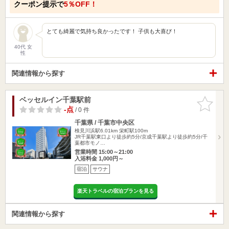
クーポン提示で
5％OFF！
とても綺麗で気持ち良かったです！ 子供も大喜び！
40代 女
性
関連情報から探す
ベッセルイン千葉駅前
お気に入
りに追加
-点
/ 0 件
千葉県 / 千葉市中央区
検見川浜駅6.01km
栄町駅100m
JR千葉駅東口より徒歩約5分/京成千葉駅より徒歩約5分/千
葉都市モノ…
営業時間 15:00～21:00
入浴料金 1,000円～
宿泊
サウナ
楽天トラベルの宿泊プランを見る
関連情報から探す