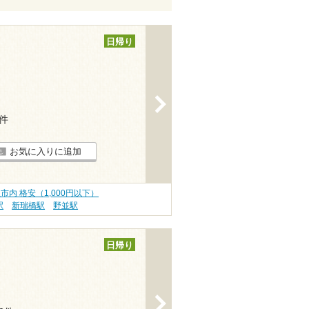
日帰り
>
5件
お気に入りに追加
市内 格安（1,000円以下）
駅
新瑞橋駅
野並駅
日帰り
>