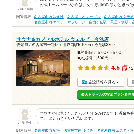
公式ホームページからは、女性専用の温泉かと思った
～10代 男性
関連情報
名古屋市内 冷え性
名古屋市内 カップル
名古屋市内 女子
名古屋市内 エステ・マッサージ
自由ヶ丘駅
茶屋ヶ坂駅
サウナ＆カプセルホテル ウェルビー今池店
愛知県 / 名古屋市千種区 /
塩釜口駅5.19km
/
今池駅380m
■営業時間 5:00～25:00
■入浴料 1,500円～
4.5 点
/ 
施設情報を見る
楽天トラベルの宿泊プランを見
サウナが心地よく、たっぷり汗をかけます！ 温泉も
す。 また行きたいと思います。
20代 男性
関連情報
名古屋市内 宿泊
名古屋市内 冷え性
名古屋市内 エステ・