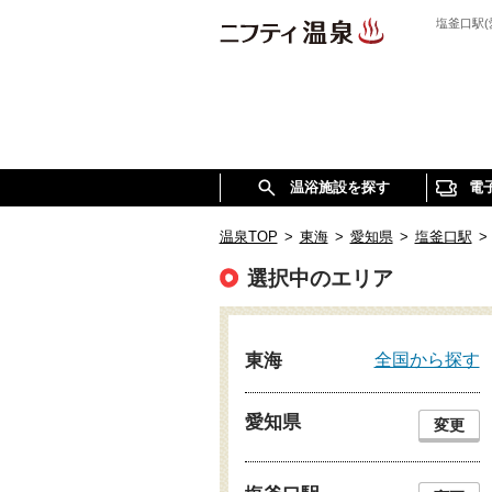
塩釜口駅
温浴施設を探す
電
温泉TOP
>
東海
>
愛知県
>
塩釜口駅
>
選択中のエリア
全国から探す
東海
愛知県
変更