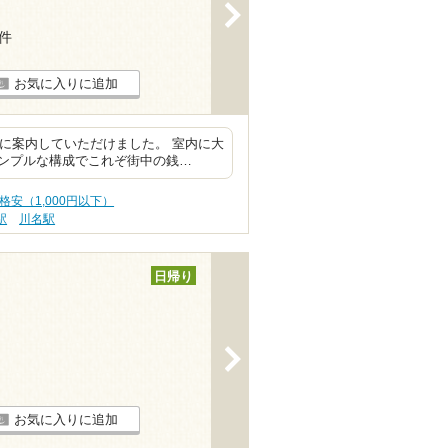
>
4件
お気に入りに追加
寧に案内していただけました。 室内に大
ンプルな構成でこれぞ街中の銭…
格安（1,000円以下）
駅
川名駅
日帰り
>
お気に入りに追加