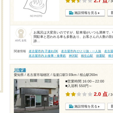
2.7 点
/ 
施設情報を見る
お風呂は大変良いのですが、駐車場がいつも満車で、
間駐車と思われる車も多数あり、お客さんの人数の割
40代 女性
諦…
関連情報
名古屋市内 子連れOK
名古屋市内 ひとり旅・一人旅
名古屋
名古屋市内 お食事・食事処
神沢駅
相生山駅
徳重駅
鳴
川澄湯
愛知県 / 名古屋市瑞穂区 /
塩釜口駅3.93km
/
桜山駅260m
■営業時間 16:00～22:00
■入浴料 550円～
2.0 点
/ 
施設情報を見る