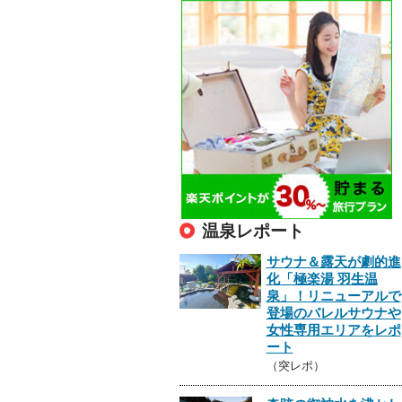
温泉レポート
サウナ＆露天が劇的進
化「極楽湯 羽生温
泉」！リニューアルで
登場のバレルサウナや
女性専用エリアをレポ
ート
（突レポ）