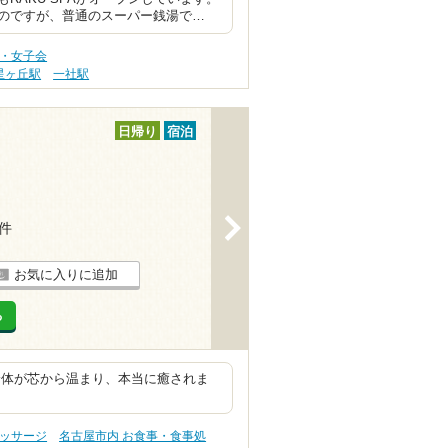
のですが、普通のスーパー銭湯で…
旅・女子会
星ヶ丘駅
一社駅
日帰り
宿泊
>
2件
お気に入りに追加
る
身体が芯から温まり、本当に癒されま
マッサージ
名古屋市内 お食事・食事処