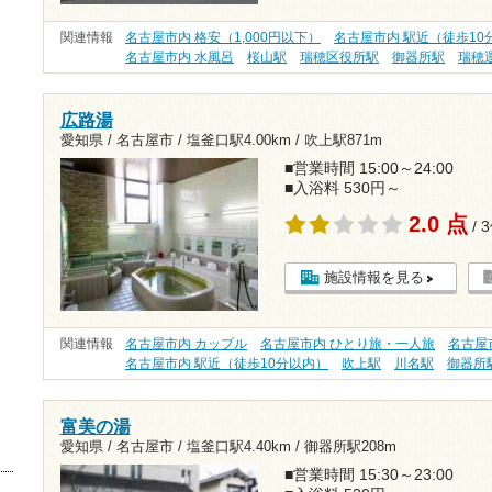
関連情報
名古屋市内 格安（1,000円以下）
名古屋市内 駅近（徒歩10
名古屋市内 水風呂
桜山駅
瑞穂区役所駅
御器所駅
瑞穂
広路湯
愛知県 / 名古屋市 /
塩釜口駅4.00km
/
吹上駅871m
■営業時間 15:00～24:00
■入浴料 530円～
2.0 点
/ 
施設情報を見る
関連情報
名古屋市内 カップル
名古屋市内 ひとり旅・一人旅
名古屋市
名古屋市内 駅近（徒歩10分以内）
吹上駅
川名駅
御器所
富美の湯
愛知県 / 名古屋市 /
塩釜口駅4.40km
/
御器所駅208m
■営業時間 15:30～23:00