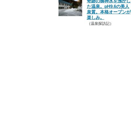
奇跡の御神水を沸かし
た温泉。pH9.6の美人
泉質。本格オープンが
楽しみ。
（温泉探訪記）