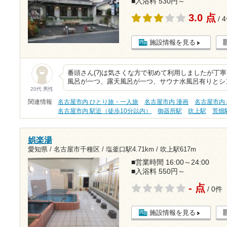
■入浴料 530円～
3.0 点
/ 
施設情報を見る
番頭さん(?)は気さくな方で初めて利用しましたが丁
風呂が一つ、露天風呂が一つ、サウナ水風呂有りとシ
20代 男性
関連情報
名古屋市内 ひとり旅・一人旅
名古屋市内 漫画
名古屋市内 
名古屋市内 駅近（徒歩10分以内）
御器所駅
吹上駅
荒畑
娯楽湯
愛知県 / 名古屋市千種区 /
塩釜口駅4.71km
/
吹上駅617m
■営業時間 16:00～24:00
■入浴料 550円～
- 点
/ 0件
施設情報を見る