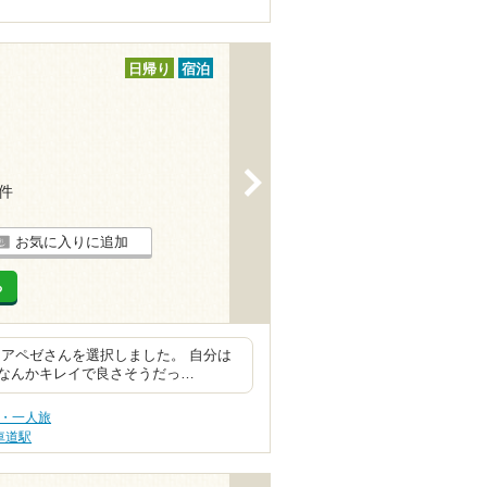
日帰り
宿泊
>
1件
お気に入りに追加
る
アペゼさんを選択しました。 自分は
なんかキレイで良さそうだっ…
旅・一人旅
車道駅