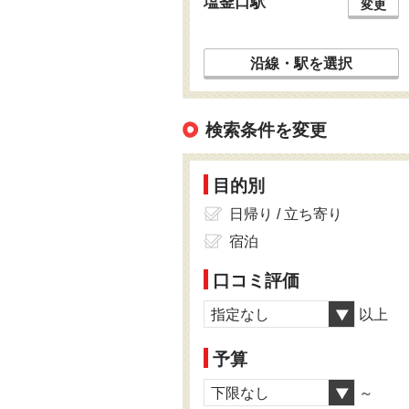
塩釜口駅
変更
沿線・駅を選択
検索条件を変更
目的別
日帰り / 立ち寄り
宿泊
口コミ評価
指定なし
以上
予算
下限なし
～