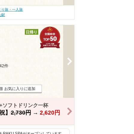
とり旅・一人旅
山駅
日帰り
>
442件
お気に入りに追加
き+ソフトドリンク一杯
>
祝】
2,730円
→
2,620円
RAKU SPAがオープンしています。