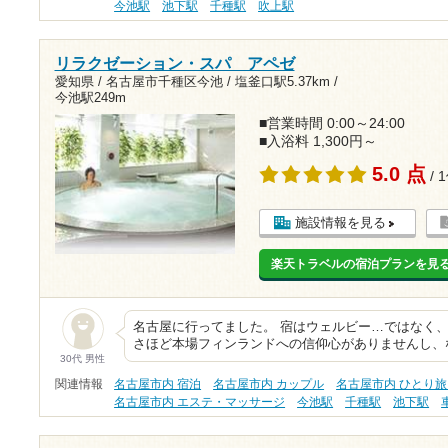
今池駅
池下駅
千種駅
吹上駅
リラクゼーション・スパ アペゼ
愛知県 / 名古屋市千種区今池 /
塩釜口駅5.37km
/
今池駅249m
■営業時間 0:00～24:00
■入浴料 1,300円～
5.0 点
/ 
施設情報を見る
楽天トラベルの宿泊プランを見
名古屋に行ってました。 宿はウェルビー…ではなく、
さほど本場フィンランドへの信仰心がありませんし、
30代 男性
関連情報
名古屋市内 宿泊
名古屋市内 カップル
名古屋市内 ひとり
名古屋市内 エステ・マッサージ
今池駅
千種駅
池下駅