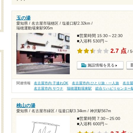
玉の湯
愛知県 / 名古屋市瑞穂区 /
塩釜口駅2.32km
/
瑞穂運動場東駅905m
■営業時間 15:30～22:30
■入浴料 530円～
2.7 点
/ 
施設情報を見る
関連情報
名古屋市内 子連れOK
名古屋市内 ひとり旅・一人旅
名古屋
名古屋市内 サウナ
瑞穂運動場東駅
総合リハビリセンター
桃山の湯
愛知県 / 名古屋市緑区 /
塩釜口駅3.34km
/
神沢駅567m
■営業時間 7:30～25:00
■入浴料 600円～