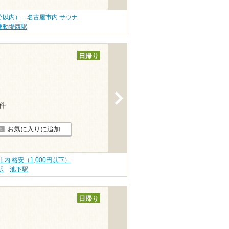
分以内）
名古屋市内 サウナ
運動場西駅
日帰り
>
3件
お気に入りに追加
内 格安（1,000円以下）
駅
池下駅
日帰り