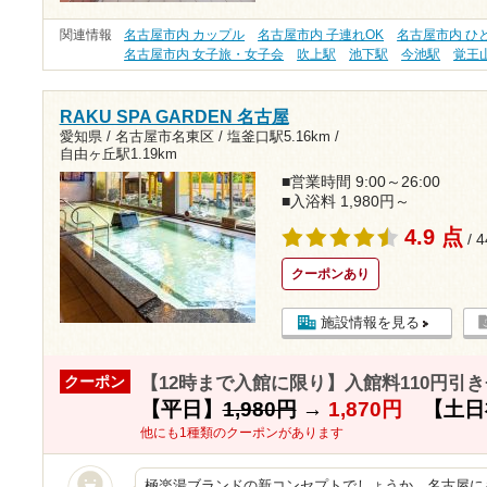
関連情報
名古屋市内 カップル
名古屋市内 子連れOK
名古屋市内 ひ
名古屋市内 女子旅・女子会
吹上駅
池下駅
今池駅
覚王
RAKU SPA GARDEN 名古屋
愛知県 / 名古屋市名東区 /
塩釜口駅5.16km
/
自由ヶ丘駅1.19km
■営業時間 9:00～26:00
■入浴料 1,980円～
4.9 点
/ 
クーポンあり
施設情報を見る
【12時まで入館に限り】入館料110円引
クーポン
【平日】
1,980円
→
1,870円
【土日
他にも1種類のクーポンがあります
極楽湯ブランドの新コンセプトでしょうか。名古屋にも