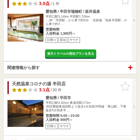
りに追加
3.0点
/ 1 件
愛知県 / 半田市瑞穂町 / 坂井温泉
半田口駅3.14km
半田駅1.53km
・JR「半田駅」から車で約5分 ・名鉄線「知多半田駅」か
ら車で約7…
営業時間
入浴料金 1,980円～
日帰り
宿泊
サウナ
楽天トラベルの宿泊プランを見る
関連情報から探す
天然温泉コロナの湯 半田店
お気に入
りに追加
3.1点
/ 30 件
愛知県 / 半田市
半田口駅3.82km
東成岩駅173m
JR武豊線東成岩駅より徒歩1分名鉄河和線「青山駅」下車
徒歩5分知多半…
営業時間 9:00～23:00
入浴料金 900円～
日帰り
サウナ