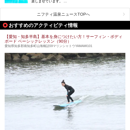
楽しませています。
その中でも今回は「キャナル・リゾート」について、温泉ソ
ムリエの目線で紹介していきます！
ニフティ温泉ニュースTOPへ
名古屋市内にはスーパー銭湯や日帰り温泉が多く、「どこに
行こうかな？」と悩んでしまう方も多いと思います。
おすすめのアクティビティ情報
ぜひこの記事を参考にして「キャナル・リゾート」に出かけ
てみるのはいかがでしょうか？
【愛知・知多半島】基本を身につけたい方！サーフィン・ボディ
ボード ベーシックレッスン（90分）
愛知県知多郡南知多町山海橋詰59マリンシャトウYAMAMI101