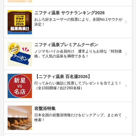
ニフティ温泉 サウナランキング2026
おふろ好きユーザーの投票により、全国No.1サウナが
決定！
ニフティ温泉プレミアムクーポン
ノジマモバイル会員向け 通常よりもお得な「特別価
格」で人気の温泉を満喫できる！
【ニフティ温泉 百名湯2026】
行ってみたい施設に投票してプレゼントを当てよう！
（全10回開催 / 合計260名様）
岩盤浴特集
日本全国の岩盤浴情報だけをピックアップ。まとめて
検索！