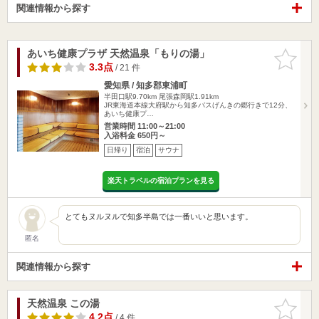
関連情報から探す
あいち健康プラザ 天然温泉「もりの湯」
お気に入
りに追加
3.3点
/ 21 件
愛知県 / 知多郡東浦町
半田口駅9.70km
尾張森岡駅1.91km
JR東海道本線大府駅から知多バスげんきの郷行きで12分、
あいち健康プ…
営業時間 11:00～21:00
入浴料金 650円～
日帰り
宿泊
サウナ
楽天トラベルの宿泊プランを見る
とてもヌルヌルで知多半島では一番いいと思います。
匿名
関連情報から探す
天然温泉 この湯
お気に入
りに追加
4.2点
/ 4 件