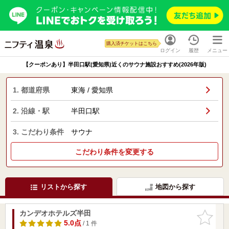
購入済チケットはこちら
ログイン
履歴
メニュー
【クーポンあり】半田口駅(愛知県)近くのサウナ施設おすすめ(2026年版)
1. 都道府県
東海 / 愛知県
2. 沿線・駅
半田口駅
3. こだわり条件
サウナ
こだわり条件を変更する
リストから探す
地図から探す
カンデオホテルズ半田
お気に入
りに追加
5.0点
/ 1 件