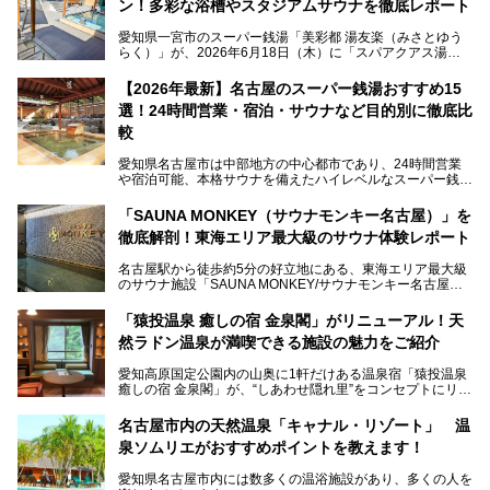
ン！多彩な浴槽やスタジアムサウナを徹底レポート
愛知県一宮市のスーパー銭湯「美彩都 湯友楽（みさとゆう
らく）」が、2026年6月18日（木）に「スパアクアス湯友
楽」としてリニューアルオープン！
【2026年最新】名古屋のスーパー銭湯おすすめ15
この地で30年にわたり愛され続けてきた施設だからこそ、
選！24時間営業・宿泊・サウナなど目的別に徹底比
地元住民をはじめオープンを待ちわびている人も多いのでは
ないでしょうか。
較
老朽化した設備の補修を機に、2年前からじっくり構想を練
ってきたというだけあって、館内の充実度は想像以上。
愛知県名古屋市は中部地方の中心都市であり、24時間営業
以前の4倍に拡張したという露天エリアや10の浴槽、40人収
や宿泊可能、本格サウナを備えたハイレベルなスーパー銭湯
容の巨大なスタジアムサウナに、岩盤浴やリラクゼーション
が密集する激戦区です。
までまるごと楽しめる施設に生まれ変わりました。
「SAUNA MONKEY（サウナモンキー名古屋）」を
そのため、「日々の仕事の疲れを心身ともにリセットした
今回は、全面リニューアルして新しくなった「スパアクアス
徹底解剖！東海エリア最大級のサウナ体験レポート
い」「休日に時間を忘れて1日中ダラダラ過ごしたい」「コ
湯友楽」に一足早くお邪魔して取材してきました！
スパ良く非日常の極上体験を味わいたい」人向けの施設が多
名古屋駅から徒歩約5分の好立地にある、東海エリア最大級
くある点が魅力です！
のサウナ施設「SAUNA MONKEY/サウナモンキー名古屋」
をご存じですか？
今回は、名古屋市でおすすめのスーパー銭湯を紹介します。
「名古屋駅周辺ってサウナが少ないよね」という声をよく耳
お好みの温泉施設を見つけて楽しんでくださいね。
「猿投温泉 癒しの宿 金泉閣」がリニューアル！天
にするだけあり、アクセスの良さにも胸が高鳴ります。
然ラドン温泉が満喫できる施設の魅力をご紹介
今回は普段は男性専用となっているパブリックサウナが、女
性専用で公開される『レディースデー』が開催されたので、
愛知高原国定公園内の山奥に1軒だけある温泉宿「猿投温泉
さっそく取材してきました！
癒しの宿 金泉閣」が、“しあわせ隠れ里”をコンセプトにリニ
ューアルオープンします。
名古屋市内の天然温泉「キャナル・リゾート」 温
天然ラドン温泉が堪能できるお風呂や、新設・改装された客
泉ソムリエがおすすめポイントを教えます！
室、地元の食材と温泉水で作られたお料理……。
新しくなった「猿投温泉 癒しの宿 金泉閣」の魅力を丸ごと
愛知県名古屋市内には数多くの温浴施設があり、多くの人を
ご紹介します。