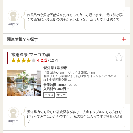
お風呂の泉質は天然温泉だけあって良いと思います。 元々肌が弱
くて温泉に入ると肌の調子が良いような。 ただサウナは狭くて…
40代 女
性
関連情報から探す
常滑温泉 マーゴの湯
お気に入
りに追加
4.2点
/ 12 件
愛知県 / 常滑市
半田口駅9.47km
りんくう常滑駅348m
名鉄りんくう常滑駅より徒歩約1分【シャトルバスのり
ば】中部国際空港 …
営業時間 10:00～23:00
入浴料金 850円～
日帰り
サウナ
愛知県内でも珍しい硫黄温泉があり、皮膚トラブルのある方はぜ
ひ行ってみてはいかがですか。 私の場合は入ってすぐ痒みが治ま
り…
30代 男
性