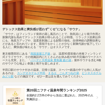
デトックス効果と爽快感が思わず"くせ"になる「サウナ」
「サウナ」はフィンランド発祥の蒸し風呂のことで、熱気浴により発汗作用と
新陳代謝を高めてデトックス効果が得られることが特徴。リラックス効果以外
にも、免疫力アップや、温度差刺激による副腎の強化、自律神経の調整効果な
どがあると言われています。普段汗をかくことが少なく新陳代謝が低下してい
る人に、爽快感が味わえる「サウナ」はオススメです。
東京都墨田区にある「
両国湯屋江戸遊
」は、温度90度前後の本格フィンランド
式ドライサウナ。その他施設内にたくさんのお休み処やWi-Fi完備のワークスペ
ースも充実。また、「
バーデと天然温泉 豊島園 庭の湯
」屋外サウナを含む4種
のサウナで心地よい刺激と発汗を楽しめます。
半田口駅のサウナ付きの温泉、日帰り温泉、スーパー銭湯の中でも特に人気が
あるのは、
カンデオホテルズ半田
、
まるは ごんぎつねの湯
、
ビジネスホテル
みどり館
などの施設です。ぜひ一度は足を運んでみてください。
第20回ニフティ温泉年間ランキング2025
全国約2.2万件の中から頂点に選ばれた、2025年の人
気施設は…