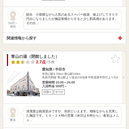
総合 小規模ながら人気のあるスーパー銭湯 値上げして９００
円台になりましたが施設規模からすると少し割高感があります。
その分…
50代～
男性
関連情報から探す
青山の湯（閉館しました）
お気に入
りに追加
2.7点
/ 5 件
愛知県 / 半田市
半田口駅3.55km
青山駅239m
名鉄河和線 青山駅より徒歩2分知多半島道路半田ICより5分
営業時間 10:00～24:00
入浴料金 500円～
日帰り
サウナ
清潔度は銭湯並みですが、良好といえます。地味ながらも充実し
た施設です。１０～２４時の営業（休日は８時から） 食堂はメニ
ュ…
匿名