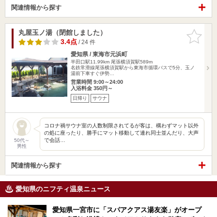
関連情報から探す
丸屋玉ノ湯（閉館しました）
お気に入
りに追加
3.4点
/ 24 件
愛知県 / 東海市元浜町
半田口駅11.99km
尾張横須賀駅589m
名鉄常滑線尾張横須賀駅から東海市循環バスで5分、玉ノ
湯前下車すぐ伊勢…
営業時間 9:00～24:00
入浴料金 350円～
日帰り
サウナ
コロナ禍サウナ室の人数制限されてるが客は、構わずマット以外
の処に座ったり、勝手にマット移動して連れ同士並んだり、大声
で会話…
50代～
男性
関連情報から探す
愛知県のニフティ温泉ニュース
愛知県一宮市に「スパアクアス湯友楽」がオープ