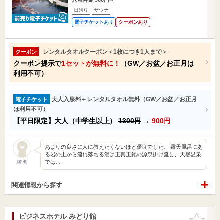
日帰り
サウナ
電子チケットあり
クーポンあり
レンタルタオルクーポン＜1枚につき1人まで＞
クーポン
クーポン提示で
1セットが無料に！
（GW／お盆／お正月は
利用不可）
大人入泉料＋レンタルタオル無料（GW／お盆／お正月
電子チケット
は利用不可）
【平日限定】大人（中学生以上）
1300円
→
900円
あまりの良さに人に教えたくないほど優良でした。 露天風呂にあ
る岩の上から流れ落ちる湯は正真正銘の源泉掛け流し、天然温泉
では…
匿名
関連情報から探す
ビジネスホテル みどり館
お気に入