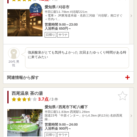
愛知県 / 刈谷市
半田口駅11.79km
刈谷駅221m
＜電車＞ JR東海道本線・名鉄三河線「刈谷駅」南口すぐ
＜市内バ…
営業時間 9:00～23:00
入浴料金 650円～
日帰り
サウナ
強炭酸泉がとても気持ちよかった 次回またゆっくり時間がある時
に来てみたい
20代 男
性
関連情報から探す
西尾温泉 茶の湯
お気に入
りに追加
3.7点
/ 3 件
愛知県 / 西尾市下町八幡下
半田口駅11.83km
西尾駅1.26km
国道23号「中原インター」から4.3km (約12分) 名鉄西尾
線…
営業時間 9:00～24:00
入浴料金 900円～
日帰り
サウナ