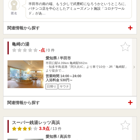
半田市の南の端、もう少しで武豊町になろうかというところに、
パチンコ店を中心としたアミューズメント施設「コロナワール
ド」があ…
匿名
関連情報から探す
亀崎の湯
お気に入
りに追加
-点
/ 0 件
愛知県 / 半田市
半田口駅4.09km
亀崎駅662m
・知多半島道路「阿久比IC」より車で10分・JR「亀崎駅」
より徒歩で…
営業時間 14:00～24:00
入浴料金 530円～
日帰り
サウナ
関連情報から探す
スーパー銭湯レッツ高浜
お気に入
りに追加
3.9点
/ 13 件
愛知県 / 高浜市