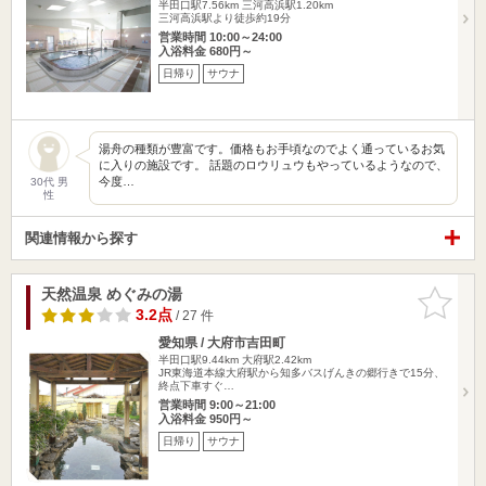
半田口駅7.56km
三河高浜駅1.20km
三河高浜駅より徒歩約19分
営業時間 10:00～24:00
入浴料金 680円～
日帰り
サウナ
湯舟の種類が豊富です。価格もお手頃なのでよく通っているお気
に入りの施設です。 話題のロウリュウもやっているようなので、
今度…
30代 男
性
関連情報から探す
天然温泉 めぐみの湯
お気に入
りに追加
3.2点
/ 27 件
愛知県 / 大府市吉田町
半田口駅9.44km
大府駅2.42km
JR東海道本線大府駅から知多バスげんきの郷行きで15分、
終点下車すぐ…
営業時間 9:00～21:00
入浴料金 950円～
日帰り
サウナ