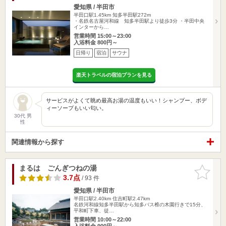
愛知県 / 半田市
半田口駅1.45km
知多半田駅272m
・名鉄名古屋河和線 知多半田駅より徒歩3分 ・半田中央
インターから…
営業時間 15:00～23:00
入浴料金 800円～
日帰り
宿泊
サウナ
楽天トラベルの宿泊プランを見る
サービスがよくて眺め最高お湯の温度もいい！シャンプー、ボデ
ィーソープもいい匂い。
30代 男
性
関連情報から探す
まるは ごんぎつねの湯
お気に入
りに追加
3.7点
/ 93 件
愛知県 / 半田市
半田口駅2.40km
住吉町駅2.47km
名鉄河和線知多半田駅から知多バス椎の木園行きで15分、
平和町下車、徒…
営業時間 10:00～22:00
入浴料金 900円～