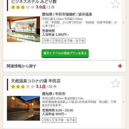
ビジネスホテル みどり館
お気に入
りに追加
3.0点
/ 1 件
愛知県 / 半田市瑞穂町 / 坂井温泉
半田口駅3.14km
半田駅1.53km
・JR「半田駅」から車で約5分 ・名鉄線「知多半田駅」か
ら車で約7…
営業時間
入浴料金 1,980円～
日帰り
宿泊
女子旅・女子会
楽天トラベルの宿泊プランを見る
関連情報から探す
天然温泉コロナの湯 半田店
お気に入
りに追加
3.1点
/ 30 件
愛知県 / 半田市
半田口駅3.82km
東成岩駅173m
JR武豊線東成岩駅より徒歩1分名鉄河和線「青山駅」下車
徒歩5分知多半…
営業時間 9:00～23:00
入浴料金 900円～
日帰り
女子旅・女子会