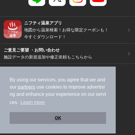
ニフティ温泉アプリ
地図から温泉検索！お得な限定クーポンも！
今すぐダウンロード！
ご意見ご要望 ・お問い合わせ
施設データの新規追加や修正依頼もこちらから
スマートフォン
/
PC
加盟店募集（資料請求）
広告出稿のご案内
By using our services, you agree that we and
our
partners
use cookies to improve advertisi
利用規約
ライフスタイルMEMBERS+規約
ng and enhance your experience on our servi
特定商取引法に基づく表記
ヘルプ
採用情報
ces.
Learn more
運営会社
個人情報保護ポリシー
©NIFTY Lifestyle Co., Ltd.
OK