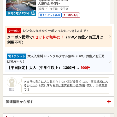
入浴料金 900円～
日帰り
女子旅・女子会
電子チケットあり
クーポンあり
レンタルタオルクーポン＜1枚につき1人まで＞
クーポン
クーポン提示で
1セットが無料に！
（GW／お盆／お正月は
利用不可）
大人入泉料＋レンタルタオル無料（GW／お盆／お正月
電子チケット
は利用不可）
【平日限定】大人（中学生以上）
1300円
→
900円
あまりの良さに人に教えたくないほど優良でした。 露天風呂にあ
る岩の上から流れ落ちる湯は正真正銘の源泉掛け流し、天然温泉
では…
匿名
関連情報から探す