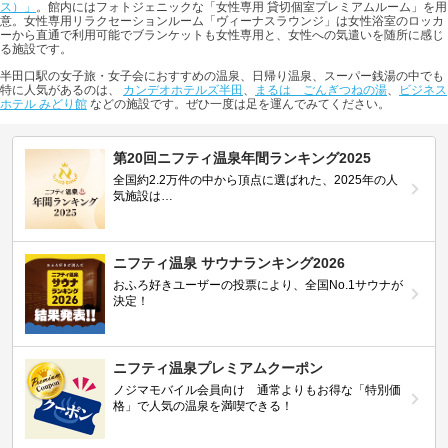
ス）」
。館内にはフォトジェニックな「女性専用 貸切個室プレミアムルーム」を用
意。女性専用リラクセーションルーム「ヴィーナスラウンジ」は女性浴室のロッカ
ーから直通で利用可能でブランケットも女性専用と、女性への気遣いを随所に感じ
る施設です。
半田口駅の女子旅・女子会におすすめの温泉、日帰り温泉、スーパー銭湯の中でも
特に人気があるのは、
カンデオホテルズ半田
、
まるは ごんぎつねの湯
、
ビジネス
ホテル みどり館
などの施設です。ぜひ一度は足を運んでみてください。
第20回ニフティ温泉年間ランキング2025
全国約2.2万件の中から頂点に選ばれた、2025年の人
気施設は…
ニフティ温泉 サウナランキング2026
おふろ好きユーザーの投票により、全国No.1サウナが
決定！
ニフティ温泉プレミアムクーポン
ノジマモバイル会員向け 通常よりもお得な「特別価
格」で人気の温泉を満喫できる！