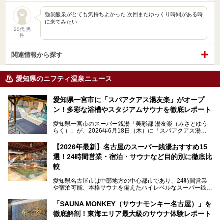
強炭酸泉がとても気持ちよかった 次回またゆっくり時間がある時
に来てみたい
20代 男
性
関連情報から探す
愛知県のニフティ温泉ニュース
愛知県一宮市に「スパアクアス湯友楽」がオープ
ン！多彩な浴槽やスタジアムサウナを徹底レポート
愛知県一宮市のスーパー銭湯「美彩都 湯友楽（みさとゆう
らく）」が、2026年6月18日（木）に「スパアクアス湯友
楽」としてリニューアルオープン！
【2026年最新】名古屋のスーパー銭湯おすすめ15
この地で30年にわたり愛され続けてきた施設だからこそ、
選！24時間営業・宿泊・サウナなど目的別に徹底比
地元住民をはじめオープンを待ちわびている人も多いのでは
ないでしょうか。
較
老朽化した設備の補修を機に、2年前からじっくり構想を練
ってきたというだけあって、館内の充実度は想像以上。
愛知県名古屋市は中部地方の中心都市であり、24時間営業
以前の4倍に拡張したという露天エリアや10の浴槽、40人収
や宿泊可能、本格サウナを備えたハイレベルなスーパー銭湯
容の巨大なスタジアムサウナに、岩盤浴やリラクゼーション
が密集する激戦区です。
までまるごと楽しめる施設に生まれ変わりました。
「SAUNA MONKEY（サウナモンキー名古屋）」を
そのため、「日々の仕事の疲れを心身ともにリセットした
今回は、全面リニューアルして新しくなった「スパアクアス
徹底解剖！東海エリア最大級のサウナ体験レポート
い」「休日に時間を忘れて1日中ダラダラ過ごしたい」「コ
湯友楽」に一足早くお邪魔して取材してきました！