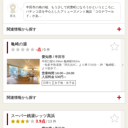
半田市の南の端、もう少しで武豊町になろうかというところに、
パチンコ店を中心としたアミューズメント施設「コロナワール
ド」があ…
匿名
関連情報から探す
亀崎の湯
お気に入
りに追加
-点
/ 0 件
愛知県 / 半田市
半田口駅4.09km
亀崎駅662m
・知多半島道路「阿久比IC」より車で10分・JR「亀崎駅」
より徒歩で…
営業時間 14:00～24:00
入浴料金 530円～
日帰り
女子旅・女子会
関連情報から探す
スーパー銭湯レッツ高浜
お気に入
りに追加
3.9点
/ 13 件