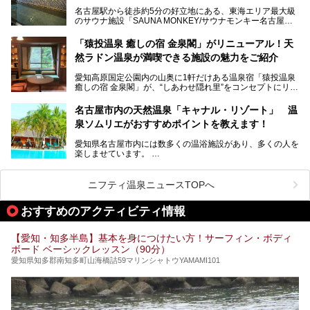
スパ良く非日常の極上体験を味わいたい」人向けの施設が多
名古屋駅から徒歩約5分の好立地にある、東海エリア最大級
くある点が魅力です！
のサウナ施設「SAUNA MONKEY/サウナモンキー名古屋」
をご存じですか？
今回は、名古屋市でおすすめのスーパー銭湯を紹介します。
「名古屋駅周辺ってサウナが少ないよね」という声をよく耳
お好みの温泉施設を見つけて楽しんでくださいね。
「猿投温泉 癒しの宿 金泉閣」がリニューアル！天
にするだけあり、アクセスの良さにも胸が高鳴ります。
然ラドン温泉が満喫できる施設の魅力をご紹介
今回は普段は男性専用となっているパブリックサウナが、女
性専用で公開される『レディースデー』が開催されたので、
愛知高原国定公園内の山奥に1軒だけある温泉宿「猿投温泉
さっそく取材してきました！
癒しの宿 金泉閣」が、“しあわせ隠れ里”をコンセプトにリニ
ューアルオープンします。
名古屋市内の天然温泉「キャナル・リゾート」 温
天然ラドン温泉が堪能できるお風呂や、新設・改装された客
泉ソムリエがおすすめポイントを教えます！
室、地元の食材と温泉水で作られたお料理……。
新しくなった「猿投温泉 癒しの宿 金泉閣」の魅力を丸ごと
愛知県名古屋市内には数多くの温浴施設があり、多くの人を
ご紹介します。
楽しませています。
その中でも今回は「キャナル・リゾート」について、温泉ソ
ムリエの目線で紹介していきます！
ニフティ温泉ニュースTOPへ
名古屋市内にはスーパー銭湯や日帰り温泉が多く、「どこに
行こうかな？」と悩んでしまう方も多いと思います。
おすすめのアクティビティ情報
ぜひこの記事を参考にして「キャナル・リゾート」に出かけ
てみるのはいかがでしょうか？
【愛知・知多半島】基本を身につけたい方！サーフィン・ボディ
ボード ベーシックレッスン（90分）
愛知県知多郡南知多町山海橋詰59マリンシャトウYAMAMI101