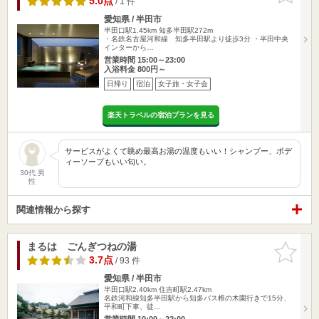
5.0点
/ 1 件
愛知県 / 半田市
半田口駅1.45km
知多半田駅272m
・名鉄名古屋河和線 知多半田駅より徒歩3分 ・半田中央
インターから…
営業時間 15:00～23:00
入浴料金 800円～
日帰り
宿泊
女子旅・女子会
楽天トラベルの宿泊プランを見る
サービスがよくて眺め最高お湯の温度もいい！シャンプー、ボデ
ィーソープもいい匂い。
30代 男
性
関連情報から探す
まるは ごんぎつねの湯
お気に入
りに追加
3.7点
/ 93 件
愛知県 / 半田市
半田口駅2.40km
住吉町駅2.47km
名鉄河和線知多半田駅から知多バス椎の木園行きで15分、
平和町下車、徒…
営業時間 10:00～22:00