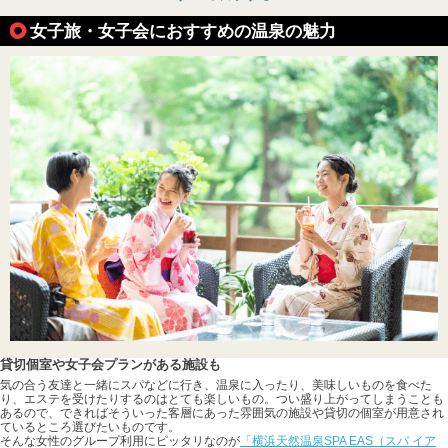
女子旅・女子会におすすめの温泉の魅力
貸切個室や女子会プランがある施設も
気の合う友達と一緒にスパなどに行き、温泉に入ったり、美味しいものを食べた
り、エステを受けたりするのはとても楽しいもの。つい盛り上がってしまうことも
あるので、できればそういった客層にあった雰囲気の施設や貸切の個室が用意され
ているところ選びたいものです。
そんな女性のグループ利用にピッタリなのが
「横浜天然温泉SPA EAS（スパ イア