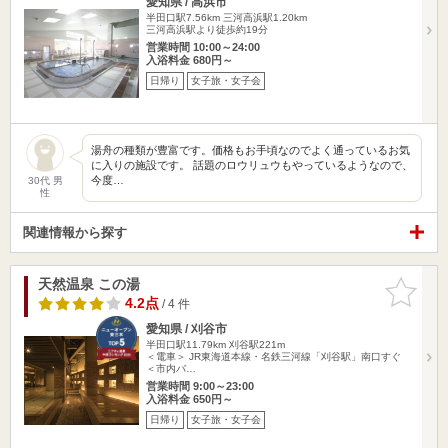
愛知県 / 高浜市
半田口駅7.56km
三河高浜駅1.20km
三河高浜駅より徒歩約19分
営業時間 10:00～24:00
入浴料金 680円～
日帰り
女子旅・女子会
湯舟の種類が豊富です。価格もお手頃なのでよく通っているお気
に入りの施設です。 話題のロウリュウもやっているようなので、
今度…
30代 男
性
関連情報から探す
天然温泉 この湯
お気に入
りに追加
4.2点
/ 4 件
愛知県 / 刈谷市
半田口駅11.79km
刈谷駅221m
＜電車＞ JR東海道本線・名鉄三河線「刈谷駅」南口すぐ
＜市内バ…
営業時間 9:00～23:00
入浴料金 650円～
日帰り
女子旅・女子会