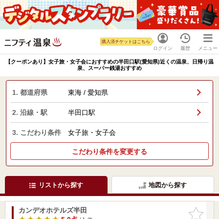
購入済チケットはこちら
ログイン
履歴
メニュー
【クーポンあり】女子旅・女子会におすすめの半田口駅(愛知県)近くの温泉、日帰り温
泉、スーパー銭湯おすすめ
1. 都道府県
東海 / 愛知県
2. 沿線・駅
半田口駅
3. こだわり条件
女子旅・女子会
こだわり条件を変更する
リストから探す
地図から探す
カンデオホテルズ半田
お気に入
りに追加