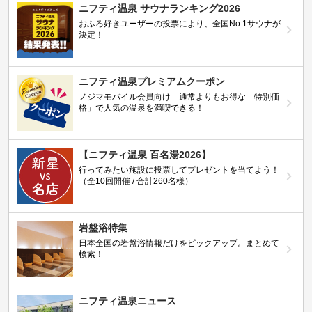
ニフティ温泉 サウナランキング2026
おふろ好きユーザーの投票により、全国No.1サウナが
決定！
ニフティ温泉プレミアムクーポン
ノジマモバイル会員向け 通常よりもお得な「特別価
格」で人気の温泉を満喫できる！
【ニフティ温泉 百名湯2026】
行ってみたい施設に投票してプレゼントを当てよう！
（全10回開催 / 合計260名様）
岩盤浴特集
日本全国の岩盤浴情報だけをピックアップ。まとめて
検索！
ニフティ温泉ニュース