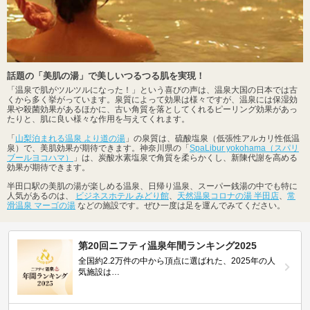
話題の「美肌の湯」で美しいつるつる肌を実現！
「温泉で肌がツルツルになった！」という喜びの声は、温泉大国の日本では古
くから多く挙がっています。泉質によって効果は様々ですが、温泉には保湿効
果や殺菌効果があるほかに、古い角質を落としてくれるピーリング効果があっ
たりと、肌に良い様々な作用を与えてくれます。
「
山梨泊まれる温泉 より道の湯
」の泉質は、硫酸塩泉（低張性アルカリ性低温
泉）で、美肌効果が期待できます。神奈川県の「
SpaLibur yokohama（スパリ
ブールヨコハマ）
」は、炭酸水素塩泉で角質を柔らかくし、新陳代謝を高める
効果が期待できます。
半田口駅の美肌の湯が楽しめる温泉、日帰り温泉、スーパー銭湯の中でも特に
人気があるのは、
ビジネスホテル みどり館
、
天然温泉コロナの湯 半田店
、
常
滑温泉 マーゴの湯
などの施設です。ぜひ一度は足を運んでみてください。
第20回ニフティ温泉年間ランキング2025
全国約2.2万件の中から頂点に選ばれた、2025年の人
気施設は…