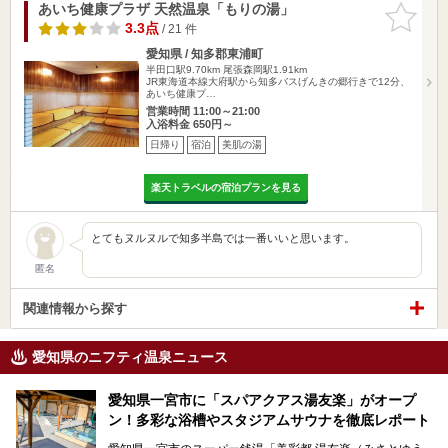
あいち健康プラザ 天然温泉「もりの湯」
お気に入
りに追加
3.3点
/ 21 件
愛知県 / 知多郡東浦町
半田口駅9.70km
尾張森岡駅1.91km
JR東海道本線大府駅から知多バスげんきの郷行きで12分、
あいち健康プ…
営業時間 11:00～21:00
入浴料金 650円～
日帰り
宿泊
美肌の湯
楽天トラベルの宿泊プランを見る
とてもヌルヌルで知多半島では一番いいと思います。
匿名
関連情報から探す
愛知県のニフティ温泉ニュース
愛知県一宮市に「スパアクアス湯友楽」がオープ
ン！多彩な浴槽やスタジアムサウナを徹底レポート