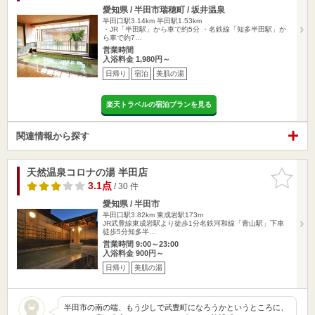
愛知県 / 半田市瑞穂町 / 坂井温泉
半田口駅3.14km
半田駅1.53km
・JR「半田駅」から車で約5分 ・名鉄線「知多半田駅」か
ら車で約7…
営業時間
入浴料金 1,980円～
日帰り
宿泊
美肌の湯
楽天トラベルの宿泊プランを見る
関連情報から探す
天然温泉コロナの湯 半田店
お気に入
りに追加
3.1点
/ 30 件
愛知県 / 半田市
半田口駅3.82km
東成岩駅173m
JR武豊線東成岩駅より徒歩1分名鉄河和線「青山駅」下車
徒歩5分知多半…
営業時間 9:00～23:00
入浴料金 900円～
日帰り
美肌の湯
半田市の南の端、もう少しで武豊町になろうかというところに、