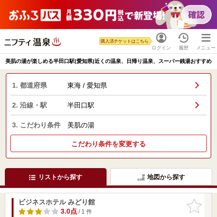
購入済チケットはこちら
ログイン
履歴
メニュー
美肌の湯が楽しめる半田口駅(愛知県)近くの温泉、日帰り温泉、スーパー銭湯おすすめ
1. 都道府県
東海 / 愛知県
2. 沿線・駅
半田口駅
3. こだわり条件
美肌の湯
こだわり条件を変更する
リストから探す
地図から探す
ビジネスホテル みどり館
お気に入
りに追加
3.0点
/ 1 件