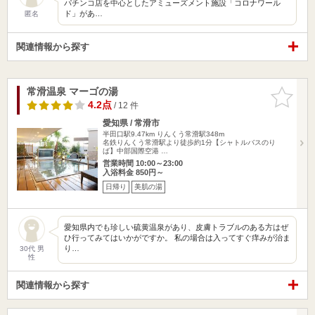
パチンコ店を中心としたアミューズメント施設「コロナワール
ド」があ…
匿名
関連情報から探す
常滑温泉 マーゴの湯
お気に入
りに追加
4.2点
/ 12 件
愛知県 / 常滑市
半田口駅9.47km
りんくう常滑駅348m
名鉄りんくう常滑駅より徒歩約1分【シャトルバスのり
ば】中部国際空港 …
営業時間 10:00～23:00
入浴料金 850円～
日帰り
美肌の湯
愛知県内でも珍しい硫黄温泉があり、皮膚トラブルのある方はぜ
ひ行ってみてはいかがですか。 私の場合は入ってすぐ痒みが治ま
り…
30代 男
性
関連情報から探す