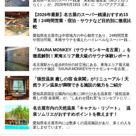
愛知県一宮市のスーパー銭湯「美彩都 湯友楽（みさとゆう
らく）」が、2026年6月18日（木）に「スパアクアス湯友
楽」としてリニューアルオープン！
【2026年最新】名古屋のスーパー銭湯おすすめ15
この地で30年にわたり愛され続けてきた施設だからこそ、
選！24時間営業・宿泊・サウナなど目的別に徹底比
地元住民をはじめオープンを待ちわびている人も多いのでは
ないでしょうか。
較
老朽化した設備の補修を機に、2年前からじっくり構想を練
ってきたというだけあって、館内の充実度は想像以上。
愛知県名古屋市は中部地方の中心都市であり、24時間営業
以前の4倍に拡張したという露天エリアや10の浴槽、40人収
や宿泊可能、本格サウナを備えたハイレベルなスーパー銭湯
容の巨大なスタジアムサウナに、岩盤浴やリラクゼーション
が密集する激戦区です。
までまるごと楽しめる施設に生まれ変わりました。
「SAUNA MONKEY（サウナモンキー名古屋）」を
そのため、「日々の仕事の疲れを心身ともにリセットした
今回は、全面リニューアルして新しくなった「スパアクアス
徹底解剖！東海エリア最大級のサウナ体験レポート
い」「休日に時間を忘れて1日中ダラダラ過ごしたい」「コ
湯友楽」に一足早くお邪魔して取材してきました！
スパ良く非日常の極上体験を味わいたい」人向けの施設が多
名古屋駅から徒歩約5分の好立地にある、東海エリア最大級
くある点が魅力です！
のサウナ施設「SAUNA MONKEY/サウナモンキー名古屋」
をご存じですか？
今回は、名古屋市でおすすめのスーパー銭湯を紹介します。
「名古屋駅周辺ってサウナが少ないよね」という声をよく耳
お好みの温泉施設を見つけて楽しんでくださいね。
「猿投温泉 癒しの宿 金泉閣」がリニューアル！天
にするだけあり、アクセスの良さにも胸が高鳴ります。
然ラドン温泉が満喫できる施設の魅力をご紹介
今回は普段は男性専用となっているパブリックサウナが、女
性専用で公開される『レディースデー』が開催されたので、
愛知高原国定公園内の山奥に1軒だけある温泉宿「猿投温泉
さっそく取材してきました！
癒しの宿 金泉閣」が、“しあわせ隠れ里”をコンセプトにリニ
ューアルオープンします。
名古屋市内の天然温泉「キャナル・リゾート」 温
天然ラドン温泉が堪能できるお風呂や、新設・改装された客
泉ソムリエがおすすめポイントを教えます！
室、地元の食材と温泉水で作られたお料理……。
新しくなった「猿投温泉 癒しの宿 金泉閣」の魅力を丸ごと
愛知県名古屋市内には数多くの温浴施設があり、多くの人を
ご紹介します。
楽しませています。
その中でも今回は「キャナル・リゾート」について、温泉ソ
ムリエの目線で紹介していきます！