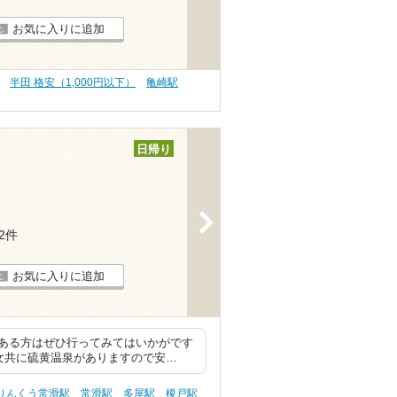
お気に入りに追加
半田 格安（1,000円以下）
亀崎駅
日帰り
>
12件
お気に入りに追加
ある方はぜひ行ってみてはいかがです
女共に硫黄温泉がありますので安…
りんくう常滑駅
常滑駅
多屋駅
榎戸駅