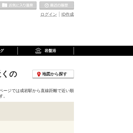
お気に入りの温泉
最近の履歴
ログイン
ID作成
グ
岩盤浴
近くの
地図から探す
ページでは成岩駅から直線距離で近い順
す。