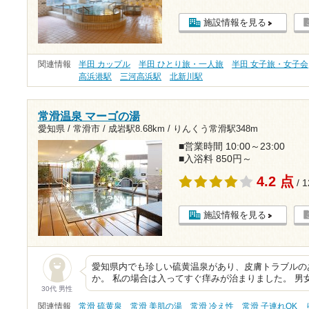
施設情報を見る
関連情報
半田 カップル
半田 ひとり旅・一人旅
半田 女子旅・女子会
高浜港駅
三河高浜駅
北新川駅
常滑温泉 マーゴの湯
愛知県 / 常滑市 /
成岩駅8.68km
/
りんくう常滑駅348m
■営業時間 10:00～23:00
■入浴料 850円～
4.2 点
/ 
施設情報を見る
愛知県内でも珍しい硫黄温泉があり、皮膚トラブルの
か。 私の場合は入ってすぐ痒みが治まりました。 男
30代 男性
関連情報
常滑 硫黄泉
常滑 美肌の湯
常滑 冷え性
常滑 子連れOK