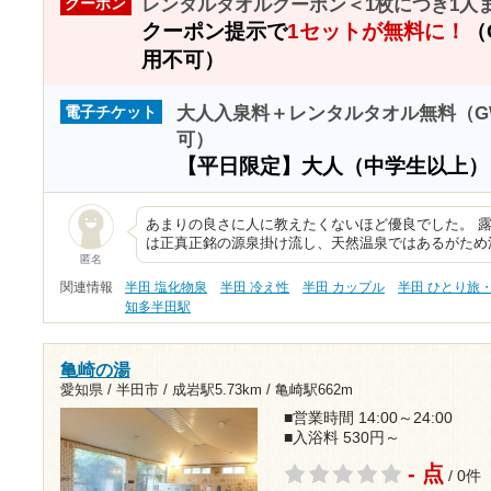
レンタルタオルクーポン＜1枚につき1人
クーポン
クーポン提示で
1セットが無料に！
（
用不可）
大人入泉料＋レンタルタオル無料（G
電子チケット
可）
【平日限定】大人（中学生以上
あまりの良さに人に教えたくないほど優良でした。 
は正真正銘の源泉掛け流し、天然温泉ではあるがため
匿名
関連情報
半田 塩化物泉
半田 冷え性
半田 カップル
半田 ひとり旅
知多半田駅
亀崎の湯
愛知県 / 半田市 /
成岩駅5.73km
/
亀崎駅662m
■営業時間 14:00～24:00
■入浴料 530円～
- 点
/ 0件