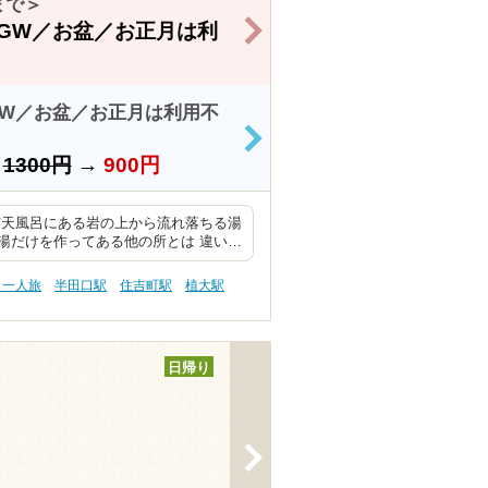
まで＞
>
GW／お盆／お正月は利
W／お盆／お正月は利用不
>
）
1300円
→
900円
露天風呂にある岩の上から流れ落ちる湯
湯だけを作ってある他の所とは 違い…
・一人旅
半田口駅
住吉町駅
植大駅
日帰り
>