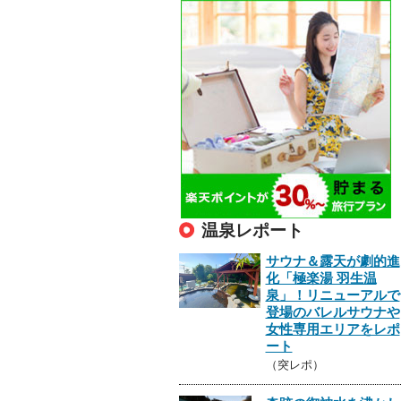
温泉レポート
サウナ＆露天が劇的進
化「極楽湯 羽生温
泉」！リニューアルで
登場のバレルサウナや
女性専用エリアをレポ
ート
（突レポ）