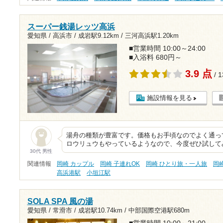
スーパー銭湯レッツ高浜
愛知県 / 高浜市 /
成岩駅9.12km
/
三河高浜駅1.20km
■営業時間 10:00～24:00
■入浴料 680円～
3.9 点
/ 
施設情報を見る
湯舟の種類が豊富です。価格もお手頃なのでよく通っ
ロウリュウもやっているようなので、今度ぜひ試して
30代 男性
関連情報
岡崎 カップル
岡崎 子連れOK
岡崎 ひとり旅・一人旅
岡
高浜港駅
小垣江駅
SOLA SPA 風の湯
愛知県 / 常滑市 /
成岩駅10.74km
/
中部国際空港駅680m