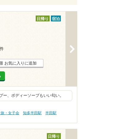
日帰り
宿泊
>
1件
お気に入りに追加
る
プー、ボディーソープもいい匂い。
子旅・女子会
知多半田駅
半田駅
日帰り