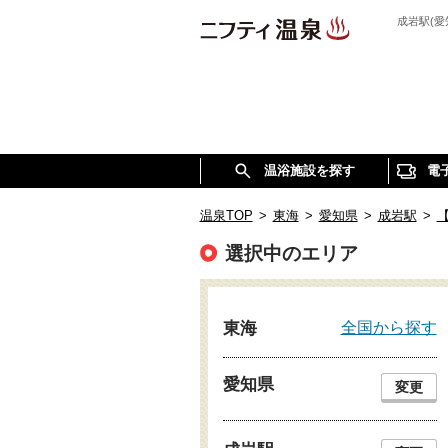
成岩駅(
温浴施設を探す
電
温泉TOP
>
東海
>
愛知県
>
成岩駅
>
選択中のエリア
全国から探す
東海
愛知県
変更