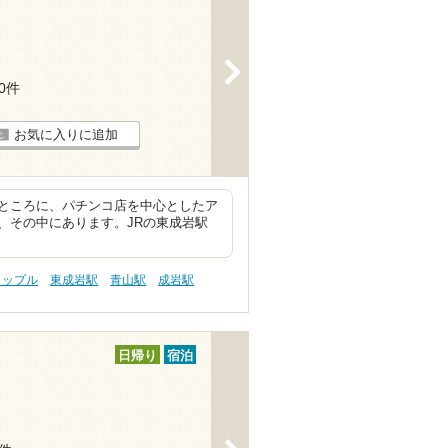
>
30件
お気に入りに追加
ところに、パチンコ店を中心としたア
、その中にあります。JRの東成岩駅
カップル
東成岩駅
青山駅
成岩駅
日帰り
宿泊
>