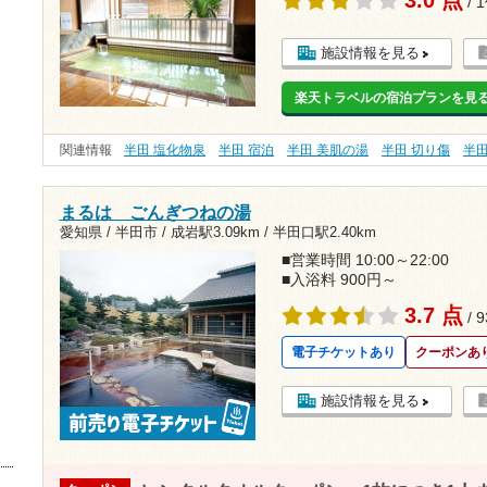
/ 
施設情報を見る
楽天トラベルの宿泊プランを見
関連情報
半田 塩化物泉
半田 宿泊
半田 美肌の湯
半田 切り傷
半
まるは ごんぎつねの湯
愛知県 / 半田市 /
成岩駅3.09km
/
半田口駅2.40km
■営業時間 10:00～22:00
■入浴料 900円～
3.7 点
/ 
電子チケットあり
クーポンあ
施設情報を見る