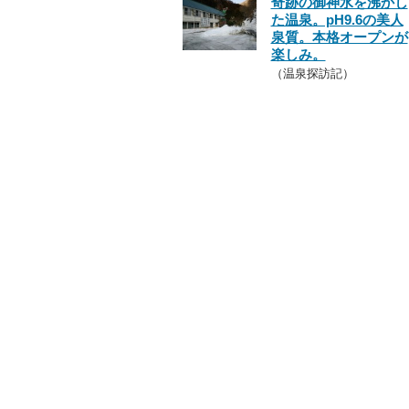
奇跡の御神水を沸かし
た温泉。pH9.6の美人
泉質。本格オープンが
楽しみ。
（温泉探訪記）