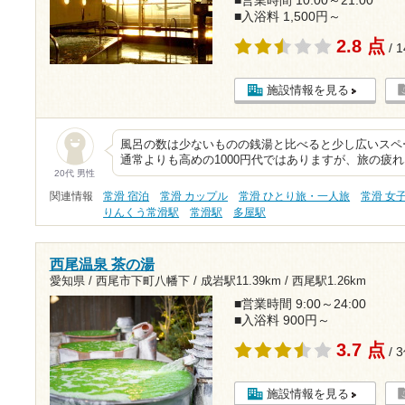
■営業時間 10:00～21:00
■入浴料 1,500円～
2.8 点
/ 
施設情報を見る
風呂の数は少ないものの銭湯と比べると少し広いスペ
通常よりも高めの1000円代ではありますが、旅の疲
20代 男性
関連情報
常滑 宿泊
常滑 カップル
常滑 ひとり旅・一人旅
常滑 女
りんくう常滑駅
常滑駅
多屋駅
西尾温泉 茶の湯
愛知県 / 西尾市下町八幡下 /
成岩駅11.39km
/
西尾駅1.26km
■営業時間 9:00～24:00
■入浴料 900円～
3.7 点
/ 
施設情報を見る