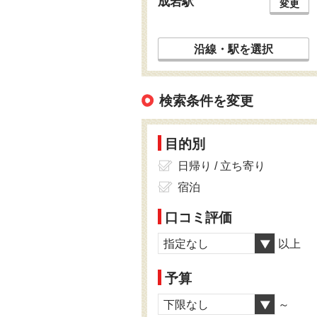
成岩駅
変更
沿線・駅を選択
検索条件を変更
目的別
日帰り / 立ち寄り
宿泊
口コミ評価
指定なし
以上
予算
下限なし
～