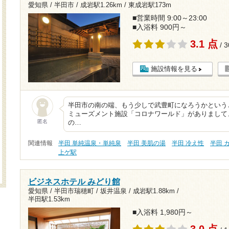
愛知県 / 半田市 /
成岩駅1.26km
/
東成岩駅173m
■営業時間 9:00～23:00
■入浴料 900円～
3.1 点
/ 
施設情報を見る
半田市の南の端、もう少しで武豊町になろうかという
ミューズメント施設「コロナワールド」がありまして
匿名
の…
関連情報
半田 単純温泉・単純泉
半田 美肌の湯
半田 冷え性
半田 
上ゲ駅
ビジネスホテル みどり館
愛知県 / 半田市瑞穂町 / 坂井温泉 /
成岩駅1.88km
/
半田駅1.53km
■入浴料 1,980円～
3.0 点