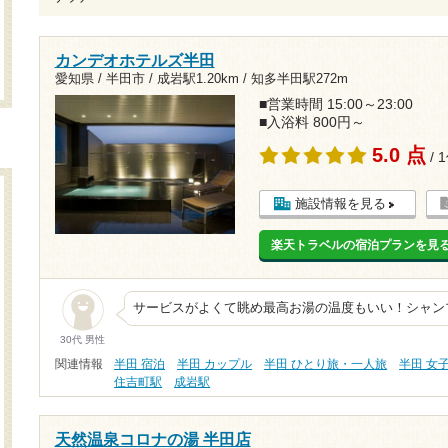
カンデオホテルズ半田
愛知県 / 半田市 /
成岩駅1.20km
/
知多半田駅272m
■営業時間 15:00～23:00
■入浴料 800円～
5.0 点
/ 
施設情報を見る
楽天トラベルの宿泊プランを見
サービスがよくて眺め最高お湯の温度もいい！シャン
30代 男性
関連情報
半田 宿泊
半田 カップル
半田 ひとり旅・一人旅
半田 女
住吉町駅
成岩駅
天然温泉コロナの湯 半田店