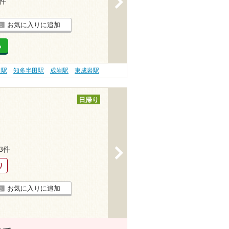
1件
お気に入りに追加
る
田駅
知多半田駅
成岩駅
東成岩駅
日帰り
93件
>
り
お気に入りに追加