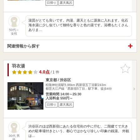
日帰り
露天風呂
湯質がとても良いです。内湯、露天ともに源泉に入れます。化石
海水湯に少し似ていて独特な香りと色の湯です。浴槽もたくさん
ありま…
50代～
女性
関連情報から探す
羽衣湯
お気に入
りに追加
4.0点
/ 1 件
東京都 / 渋谷区
松陰神社前駅5.96km
西新宿五丁目駅243m
都営大江戸線「西新宿5丁目」駅下車、徒歩4分
営業時間 14:00～25:30
入浴料金 550円～
日帰り
露天風呂
渋谷区のほぼ西新宿にあたる住宅街の中に佇む、二階建てで大き
めの駐車場付きという、都心ではかなり珍しい印象の銭湯。 外観
は…
30代 男
性