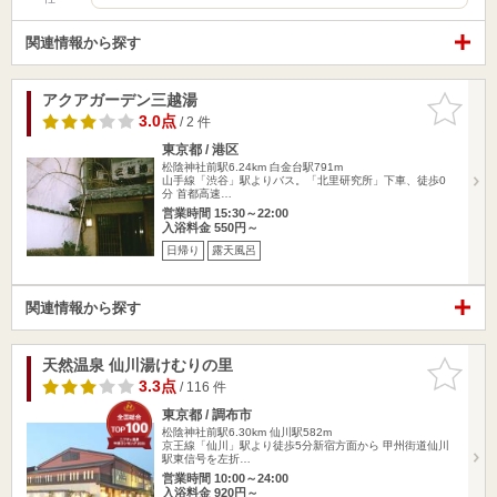
関連情報から探す
アクアガーデン三越湯
お気に入
りに追加
3.0点
/ 2 件
東京都 / 港区
松陰神社前駅6.24km
白金台駅791m
山手線「渋谷」駅よりバス。「北里研究所」下車、徒歩0
分 首都高速…
営業時間 15:30～22:00
入浴料金 550円～
日帰り
露天風呂
関連情報から探す
天然温泉 仙川湯けむりの里
お気に入
りに追加
3.3点
/ 116 件
東京都 / 調布市
松陰神社前駅6.30km
仙川駅582m
京王線「仙川」駅より徒歩5分新宿方面から 甲州街道仙川
駅東信号を左折…
営業時間 10:00～24:00
入浴料金 920円～