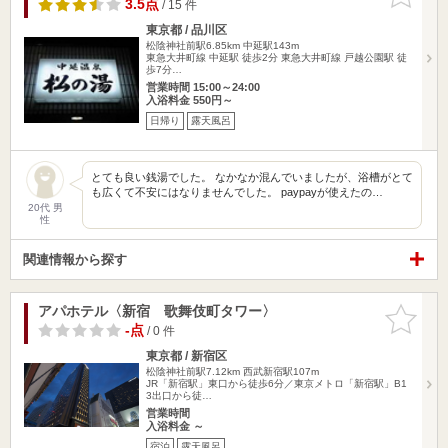
りに追加
3.5点
/ 15 件
東京都 / 品川区
松陰神社前駅6.85km
中延駅143m
東急大井町線 中延駅 徒歩2分 東急大井町線 戸越公園駅 徒
歩7分…
営業時間 15:00～24:00
入浴料金 550円～
日帰り
露天風呂
とても良い銭湯でした。 なかなか混んでいましたが、浴槽がとて
も広くて不安にはなりませんでした。 paypayが使えたの…
20代 男
性
関連情報から探す
アパホテル〈新宿 歌舞伎町タワー〉
お気に入
りに追加
-点
/ 0 件
東京都 / 新宿区
松陰神社前駅7.12km
西武新宿駅107m
JR「新宿駅」東口から徒歩6分／東京メトロ「新宿駅」B1
3出口から徒…
営業時間
入浴料金 ～
宿泊
露天風呂