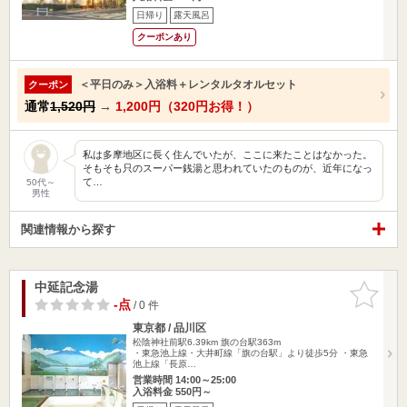
日帰り
露天風呂
クーポンあり
＜平日のみ＞入浴料＋レンタルタオルセット
クーポン
通常
1,520円
→
1,200円（320円お得！）
私は多摩地区に長く住んでいたが、ここに来たことはなかった。
そもそも只のスーパー銭湯と思われていたのものが、近年になっ
て…
50代～
男性
関連情報から探す
中延記念湯
お気に入
りに追加
-点
/ 0 件
東京都 / 品川区
松陰神社前駅6.39km
旗の台駅363m
・東急池上線・大井町線「旗の台駅」より徒歩5分 ・東急
池上線「長原…
営業時間 14:00～25:00
入浴料金 550円～