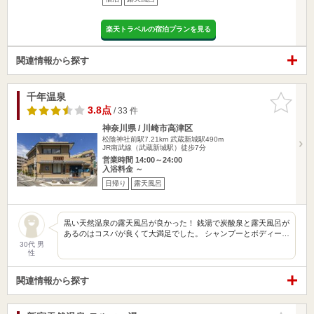
楽天トラベルの宿泊プランを見る
関連情報から探す
千年温泉
お気に入
りに追加
3.8点
/ 33 件
神奈川県 / 川崎市高津区
松陰神社前駅7.21km
武蔵新城駅490m
JR南武線（武蔵新城駅）徒歩7分
営業時間 14:00～24:00
入浴料金 ～
日帰り
露天風呂
黒い天然温泉の露天風呂が良かった！ 銭湯で炭酸泉と露天風呂が
あるのはコスパが良くて大満足でした。 シャンプーとボディー…
30代 男
性
関連情報から探す