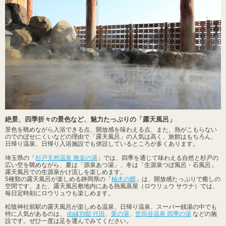
絶景、四季折々の景色など、魅力たっぷりの「露天風呂」
景色を眺めながら入浴できる点、開放感を味わえる点、また、熱がこもらない
のでのぼせにくいなどの理由で「露天風呂」の人気は高く、旅館はもちろん、
日帰り温泉、日帰り入浴施設でも併設しているところが多くあります。
埼玉県の「
杉戸天然温泉 雅楽の湯
」では、四季を通じて味わえる自然と杉戸の
広い空を眺めながら、夏は「源泉あつ湯」、冬は「生源泉つぼ風呂・石風呂」
露天風呂での生源泉かけ流しを楽しめます。
5種類の露天風呂が楽しめる静岡県の「
柚木の郷
」は、開放感たっぷりで癒しの
空間です。また、露天風呂敷地内にある熱風蒸屋（ロウリュウ サウナ）では、
毎日定時刻にロウリュウも楽しめます。
松陰神社前駅の露天風呂が楽しめる温泉、日帰り温泉、スーパー銭湯の中でも
特に人気があるのは、
由縁別邸 代田
、
栗の湯
、
世田谷温泉 四季の湯
などの施
設です。ぜひ一度は足を運んでみてください。