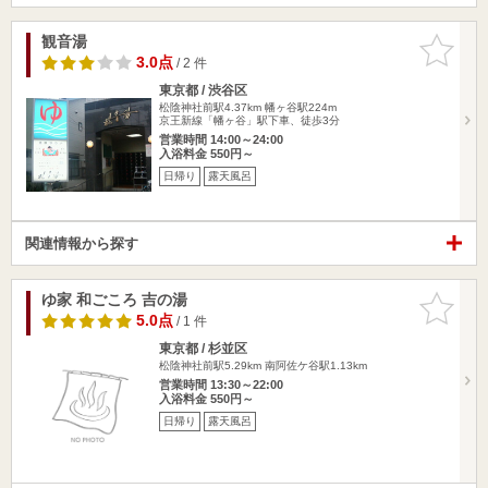
観音湯
お気に入
りに追加
3.0点
/ 2 件
東京都 / 渋谷区
松陰神社前駅4.37km
幡ヶ谷駅224m
京王新線「幡ヶ谷」駅下車、徒歩3分
営業時間 14:00～24:00
入浴料金 550円～
日帰り
露天風呂
関連情報から探す
ゆ家 和ごころ 吉の湯
お気に入
りに追加
5.0点
/ 1 件
東京都 / 杉並区
松陰神社前駅5.29km
南阿佐ケ谷駅1.13km
営業時間 13:30～22:00
入浴料金 550円～
日帰り
露天風呂