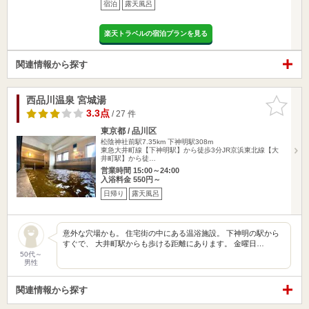
宿泊
露天風呂
楽天トラベルの宿泊プランを見る
関連情報から探す
西品川温泉 宮城湯
お気に入
りに追加
3.3点
/ 27 件
東京都 / 品川区
松陰神社前駅7.35km
下神明駅308m
東急大井町線【下神明駅】から徒歩3分JR京浜東北線【大
井町駅】から徒…
営業時間 15:00～24:00
入浴料金 550円～
日帰り
露天風呂
意外な穴場かも。 住宅街の中にある温浴施設。 下神明の駅から
すぐで、 大井町駅からも歩ける距離にあります。 金曜日…
50代～
男性
関連情報から探す