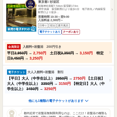
東京都 / 杉並区
松陰神社前駅7.54km
荻窪駅174m
JR中央線 荻窪駅西口より徒歩1分 地下鉄丸ノ内線荻窪
駅西口より徒歩…
営業時間 10:30～翌9:00
入浴料金 2,300円～
日帰り
宿泊
露天風呂
電子チケットあり
クーポンあり
入館料+岩盤浴 200円引き
会員限定
平日
2,950円
→
2,750円
土日祝
3,350円
→
3,150円
特定
日
3,450円
→
3,250円
大人入館料+岩盤浴 割引
電子チケット
【平日】大人（中学生以上）
2950円
→
2750円
【土日祝】
大人（中学生以上）
3350円
→
3150円
【特定日】大人（中
学生以上）
3450円
→
3250円
他にも1種類の電子チケットがあります
都内近郊で岩盤浴無制限利用なのは、ここだけ！岩盤浴の種類も
3階に5種類、5階に2種類。更に5階には、寒い氷のような部屋が