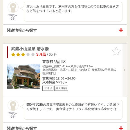
露天もあり最高です。利用者の方も住宅地なので自転車の置き方
など気をつけていると思います。
50代～
女性
関連情報から探す
武蔵小山温泉 清水湯
お気に入
りに追加
3.4点
/ 65 件
東京都 / 品川区
松陰神社前駅5.41km
武蔵小山駅273m
東急目黒線 武蔵小山駅より徒歩5分 首都高速2号目黒線
荏原出口よ…
営業時間 12:00～24:00
入浴料金 550円～
日帰り
露天風呂
550円で2種の泉質堪能出来るのは奇跡的で有難いです。ご近所さ
んが羨ましいです。 黄金湯はナトリウム塩化物強塩温泉のかけ…
50代～
女性
関連情報から探す