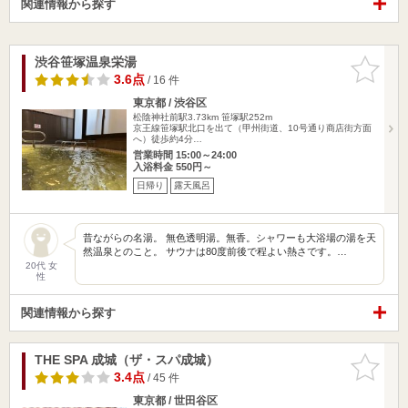
関連情報から探す
渋谷笹塚温泉栄湯
お気に入
りに追加
3.6点
/ 16 件
東京都 / 渋谷区
松陰神社前駅3.73km
笹塚駅252m
京王線笹塚駅北口を出て（甲州街道、10号通り商店街方面
へ）徒歩約4分…
営業時間 15:00～24:00
入浴料金 550円～
日帰り
露天風呂
昔ながらの名湯。 無色透明湯。無香。シャワーも大浴場の湯を天
然温泉とのこと。 サウナは80度前後で程よい熱さです。…
20代 女
性
関連情報から探す
THE SPA 成城（ザ・スパ成城）
お気に入
りに追加
3.4点
/ 45 件
東京都 / 世田谷区