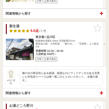
日帰り
露天風呂
関連情報から探す
新生湯
お気に入
りに追加
5.0点
/ 1 件
東京都 / 品川区
松陰神社前駅6.46km
荏原町駅202m
東急池上線・大井町線 『旗の台』・『荏原町』より徒歩
5分
営業時間 15:30～24:30
入浴料金 550円～
日帰り
露天風呂
旗の台の商店街にある銭湯。銭湯なのにウッドデッキがある充実
した外気浴スペースは唯一無二のととのいスポット。 太陽の湯、
大…
40代 男
性
関連情報から探す
お湯どころ野川
お気に入