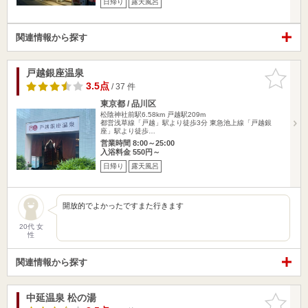
日帰り
露天風呂
関連情報から探す
戸越銀座温泉
お気に入
りに追加
3.5点
/ 37 件
東京都 / 品川区
松陰神社前駅6.58km
戸越駅209m
都営浅草線「戸越」駅より徒歩3分 東急池上線「戸越銀
座」駅より徒歩…
営業時間 8:00～25:00
入浴料金 550円～
日帰り
露天風呂
開放的でよかったですまた行きます
20代 女
性
関連情報から探す
中延温泉 松の湯
お気に入