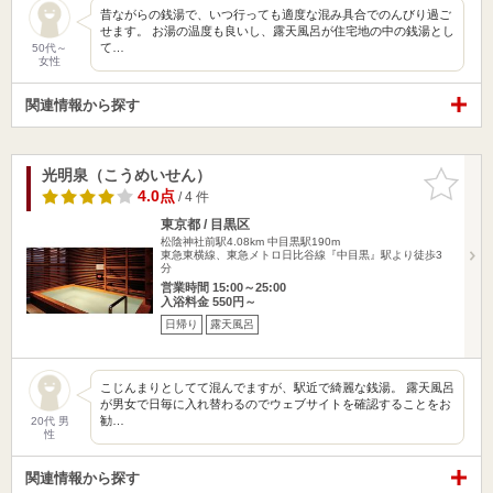
昔ながらの銭湯で、いつ行っても適度な混み具合でのんびり過ご
せます。 お湯の温度も良いし、露天風呂が住宅地の中の銭湯とし
て…
50代～
女性
関連情報から探す
光明泉（こうめいせん）
お気に入
りに追加
4.0点
/ 4 件
東京都 / 目黒区
松陰神社前駅4.08km
中目黒駅190m
東急東横線、東急メトロ日比谷線『中目黒』駅より徒歩3
分
営業時間 15:00～25:00
入浴料金 550円～
日帰り
露天風呂
こじんまりとしてて混んでますが、駅近で綺麗な銭湯。 露天風呂
が男女で日毎に入れ替わるのでウェブサイトを確認することをお
勧…
20代 男
性
関連情報から探す