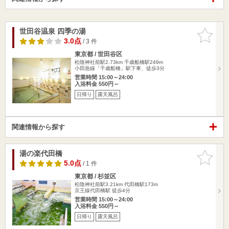
世田谷温泉 四季の湯
お気に入
りに追加
3.0点
/ 3 件
東京都 / 世田谷区
松陰神社前駅2.73km
千歳船橋駅249m
小田急線「千歳船橋」駅下車、徒歩3分
営業時間 15:00～24:00
入浴料金 550円～
日帰り
露天風呂
関連情報から探す
湯の楽代田橋
お気に入
りに追加
5.0点
/ 1 件
東京都 / 杉並区
松陰神社前駅3.21km
代田橋駅173m
京王線代田橋駅 徒歩4分
営業時間 15:00～24:00
入浴料金 550円～
日帰り
露天風呂