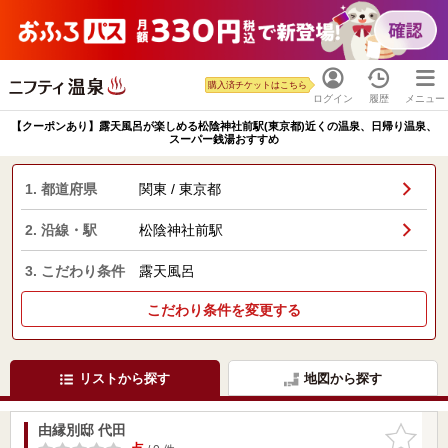
購入済チケットはこちら
ログイン
履歴
メニュー
【クーポンあり】露天風呂が楽しめる松陰神社前駅(東京都)近くの温泉、日帰り温泉、
スーパー銭湯おすすめ
1. 都道府県
関東 / 東京都
2. 沿線・駅
松陰神社前駅
3. こだわり条件
露天風呂
こだわり条件を変更する
リストから探す
地図から探す
由縁別邸 代田
お気に入
りに追加