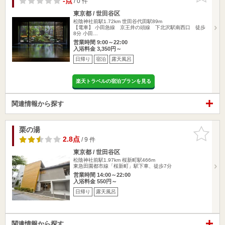
-点
/ 0 件
東京都 / 世田谷区
松陰神社前駅1.72km
世田谷代田駅89m
【電車】 小田急線 京王井の頭線 下北沢駅南西口 徒歩
8分 小田…
営業時間 9:00～22:00
入浴料金 3,350円～
日帰り
宿泊
露天風呂
楽天トラベルの宿泊プランを見る
関連情報から探す
栗の湯
お気に入
りに追加
2.8点
/ 9 件
東京都 / 世田谷区
松陰神社前駅1.97km
桜新町駅466m
東急田園都市線「桜新町」駅下車、徒歩7分
営業時間 14:00～22:00
入浴料金 550円～
日帰り
露天風呂
関連情報から探す