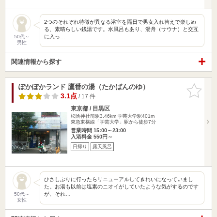
2つのそれぞれ特徴が異なる浴室を隔日で男女入れ替えで楽しめ
る、素晴らしい銭湯です。水風呂もあり、湯舟（サウナ）と交互
に入っ…
50代～
男性
関連情報から探す
ぽかぽかランド 鷹番の湯（たかばんのゆ）
お気に入
りに追加
3.1点
/ 17 件
東京都 / 目黒区
松陰神社前駅3.46km
学芸大学駅401m
東急東横線「学芸大学」駅から徒歩7分
営業時間 15:00～23:00
入浴料金 550円～
日帰り
露天風呂
ひさしぶりに行ったらリニューアルしてきれいになっていまし
た。お湯も以前は塩素のニオイがしていたような気がするのです
が、それ…
50代～
女性