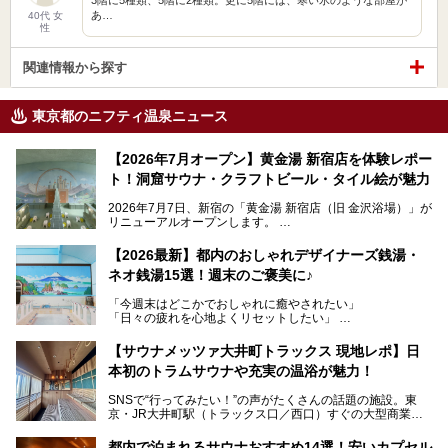
あ…
40代 女
性
関連情報から探す
東京都のニフティ温泉ニュース
【2026年7月オープン】黄金湯 新宿店を体験レポー
ト！洞窟サウナ・クラフトビール・タイル絵が魅力
2026年7月7日、新宿の「黄金湯 新宿店（旧 金沢浴場）」が
リニューアルオープンします。
レトロでノスタルジックなタイル絵はそのまま、昔からここ
【2026最新】都内のおしゃれデザイナーズ銭湯・
を知る地元の人にも、新しく足を運んでくれる人にも愛され
ネオ銭湯15選！週末のご褒美に♪
る、今の時代の"銭湯"として生まれ変わりました。洞窟のよ
うなユニークなサウナ、自家醸造のクラフトビールが飲める
「今週末はどこかでおしゃれに癒やされたい」
ビアバーなど、新しく登場したスポットも併せて紹介しま
「日々の疲れを心地よくリセットしたい」
す。充実した設備があるのに、基本の入浴料が銭湯価格の5
──そんなときにおすすめなのが、今、都内で大きなブーム
50円というのも嬉しすぎます！
となっている新しいスタイルの銭湯です。
【サウナメッツァ大井町トラックス 現地レポ】日
本初のトラムサウナや充実の温浴が魅力！
最近、SNSやメディアで「デザイナーズ銭湯」や「ネオ銭
湯」という言葉をよく耳にしませんか？
SNSで“行ってみたい！”の声がたくさんの話題の施設。東
京・JR大井町駅（トラックス口／西口）すぐの大型商業施
本記事では、そもそもこれらがどんな銭湯なのか、その気に
設・大井町 トラックスに、2026年3月28日、「サウナメッ
なる違いを分かりやすく解説！さらに、都内で絶対に外せな
ツァ大井町トラックス」がニューオープン。施設の様子をレ
いおしゃれな名店15選を、おすすめの順番で一挙にご紹介
都内で泊まれるサウナおすすめ14選！安いカプセル