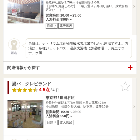
松陰神社前駅3.76km
千歳船橋駅1.04km
【お車でお越しの方】 「環八通り」外回り沿い。成城警察
署並び （「…
営業時間 10:00～23:00
入浴料金 990円～
日帰り
露天風呂
泉質は、ナトリウム塩化物炭酸水素塩泉でしかも黒湯ですよ。内
湯は、各種ジェットバス、温泉大浴槽（加温循環）、黄土サウ
ナ、水風…
匿名
関連情報から探す
湯パ－クレビランド
お気に入
りに追加
4.5点
/ 4 件
東京都 / 世田谷区
松陰神社前駅3.77km
祖師ヶ谷大蔵駅494m
小田急線「祖師ケ谷大蔵」駅下車、徒歩10分
営業時間 15:30～25:00
入浴料金 550円～
日帰り
露天風呂