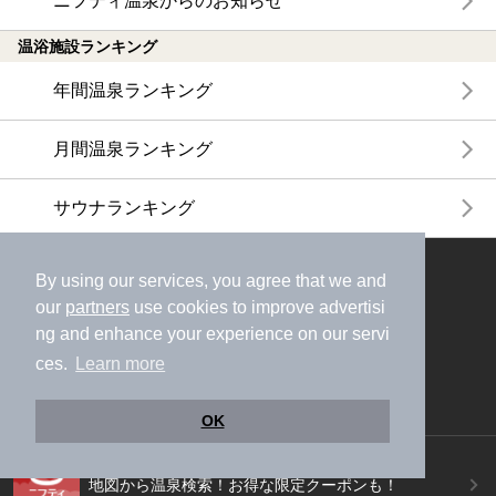
ニフティ温泉からのお知らせ
温浴施設ランキング
年間温泉ランキング
月間温泉ランキング
サウナランキング
ニフティ温泉公式アカウントをフォローして
By using our services, you agree that we and
おトク情報やクーポン情報を受け取ろう
our
partners
use cookies to improve advertisi
ng and enhance your experience on our servi
ces.
Learn more
OK
ニフティ温泉アプリ
地図から温泉検索！お得な限定クーポンも！