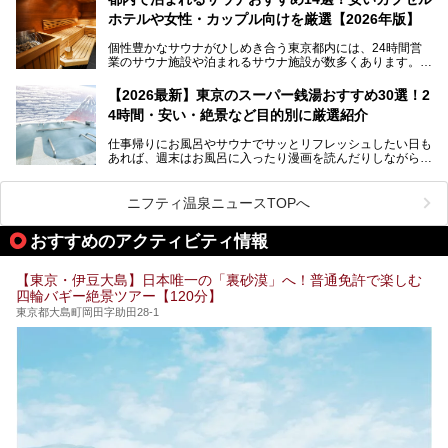
ポ―トします。
します。
ホテルや女性・カップル向けを厳選【2026年版】
個性豊かなサウナがひしめき合う東京都内には、24時間営
業のサウナ施設や泊まれるサウナ施設が数多くあります。
終電を逃した深夜の利用に限らず、時間を気にしないサウナ
を旅の目的とする「サ旅」や自分へのご褒美のための宿泊な
【2026最新】東京のスーパー銭湯おすすめ30選！2
ど、自分の好きなタイミングで好きなだけサ活ができるのが
4時間・安い・絶景など目的別に厳選紹介
魅力です。
仕事帰りにお風呂やサウナでサッとリフレッシュしたい日も
最近では、男性専用施設だけでなく、カップルや女性に嬉し
あれば、週末はお風呂に入ったり漫画を読んだりしながら一
い個室サウナも増えてきました。
日中ダラダラ過ごしたい日もあると思います。
この記事では、東京都内にある24時間営業のサウナの中か
また、終電を逃してしまい、「このまま朝までゆっくりでき
ら、特におすすめしたい施設14選をご紹介します。
ニフティ温泉ニュースTOPへ
る場所があれば」と探した経験がある人も多いのではないで
宿泊可能な施設もピックアップしているので、ぜひチェック
しょうか。
してみてください。
おすすめのアクティビティ情報
そこで本記事では、東京でおすすめのスーパー銭湯を、目的
別に厳選した30施設からご紹介します。
【東京・伊豆大島】日本唯一の「裏砂漠」へ！普通免許で楽しむ
24時間営業で宿泊できる施設や、1,000円以下で楽しめる安
四輪バギー絶景ツアー【120分】
い施設、デートや休日レジャーにもぴったりなエンタメ要素
が充実した施設など、利用のシーンに合わせて参考にしてく
東京都大島町岡田字助田28-1
ださい。