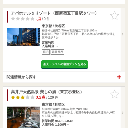
アパホテル＆リゾート〈西新宿五丁目駅タワー〉
お気に入
りに追加
-点
/ 0 件
東京都 / 渋谷区
松陰神社前駅5.70km
西新宿五丁目駅102m
都営大江戸線「西新宿五丁目」駅A２出口右の横断歩道を
渡り徒歩１分
営業時間
入浴料金 ～
宿泊
露天風呂
楽天トラベルの宿泊プランを見る
関連情報から探す
高井戸天然温泉 美しの湯（東京杉並区）
お気に入
りに追加
3.2点
/ 129 件
東京都 / 杉並区
松陰神社前駅5.80km
高井戸駅170m
京王井の頭線高井戸駅より徒歩2分中央自動車道高井戸IC
から環八通りを…
営業時間 9:30～23:30
入浴料金 1,100円～