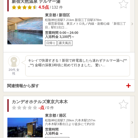
新宿天然温泉 テルマー湯
お気に入
りに追加
4.5点
/ 132 件
東京都 / 新宿区
松陰神社前駅7.21km
新宿三丁目駅378m
・都営新宿線、東京メトロ丸ノ内線・副都心線 「新宿三丁
目」駅E1出口…
営業時間 0:00～24:00
入浴料金 3,100円～
日帰り
露天風呂
キレイで快適すぎる！新宿で終電逃したら迷わずテルマー湯へ(*^
_^*) 金曜の深夜1時頃に初めて行きました。 驚い…
20代 女
性
関連情報から探す
カンデオホテルズ東京六本木
お気に入
りに追加
-点
/ 0 件
東京都 / 港区
松陰神社前駅7.28km
六本木駅157m
六本木駅3番出口より徒歩にて約2分
営業時間
入浴料金 ～