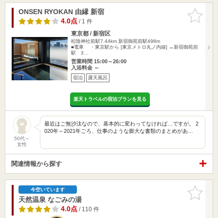
ONSEN RYOKAN 由縁 新宿
お気に入
りに追加
4.0点
/ 1 件
東京都 / 新宿区
松陰神社前駅7.44km
新宿御苑前駅498m
■電車 ・東京駅から [東京メトロ丸ノ内線] →新宿御苑前
駅 3…
営業時間 15:00～26:00
入浴料金 ～
宿泊
露天風呂
楽天トラベルの宿泊プランを見る
最近はご無沙汰なので、基本的に変わってなければ…ですが。 2
020年～2021年ごろ、仕事のような膨大な書類のまとめがあ…
50代～
女性
関連情報から探す
お気に入
今空いています
りに追加
天然温泉 なごみの湯
4.0点
/ 110 件