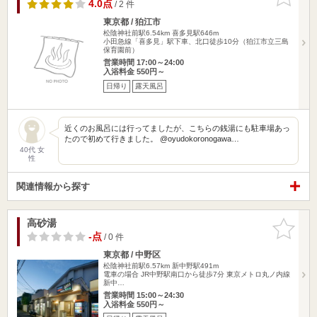
りに追加
4.0点
/ 2 件
東京都 / 狛江市
松陰神社前駅6.54km
喜多見駅646m
小田急線「喜多見」駅下車、北口徒歩10分（狛江市立三島
保育園前）
営業時間 17:00～24:00
入浴料金 550円～
日帰り
露天風呂
近くのお風呂には行ってましたが、こちらの銭湯にも駐車場あっ
たので初めて行きました。 @oyudokoronogawa…
40代 女
性
関連情報から探す
高砂湯
お気に入
りに追加
-点
/ 0 件
東京都 / 中野区
松陰神社前駅6.57km
新中野駅491m
電車の場合 JR中野駅南口から徒歩7分 東京メトロ丸ノ内線
新中…
営業時間 15:00～24:30
入浴料金 550円～