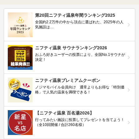
第20回ニフティ温泉年間ランキング2025
全国約2.2万件の中から頂点に選ばれた、2025年の人
気施設は…
ニフティ温泉 サウナランキング2026
おふろ好きユーザーの投票により、全国No.1サウナが
決定！
ニフティ温泉プレミアムクーポン
ノジマモバイル会員向け 通常よりもお得な「特別価
格」で人気の温泉を満喫できる！
【ニフティ温泉 百名湯2026】
行ってみたい施設に投票してプレゼントを当てよう！
（全10回開催 / 合計260名様）