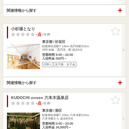
関連情報から探す
小杉湯となり
お気に入
りに追加
-点
/ 0 件
東京都 / 杉並区
松陰神社前駅7.18km
高円寺駅332m
JR中央線「高円寺」駅 徒歩5分
営業時間 9:00～22:00
入浴料金 550円～
日帰り
女子旅・女子会
関連情報から探す
KUDOCHI onsen 六本木温泉店
お気に入
りに追加
-点
/ 0 件
東京都 / 港区
松陰神社前駅7.20km
六本木駅154m
六本木駅から 徒歩約5分
営業時間 0:00～24:00
入浴料金 34,000円～