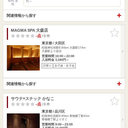
だ…
40代 女
性
関連情報から探す
MAGMA SPA 大森店
お気に入
りに追加
-点
/ 0 件
東京都 / 大田区
松陰神社前駅8.84km
大森駅174m
大森駅より徒歩
営業時間 10:00～22:00
入浴料金 3,340円～
日帰り
女子旅・女子会
関連情報から探す
サウナ×スナック かなこ
お気に入
りに追加
-点
/ 0 件
東京都 / 品川区
松陰神社前駅8.85km
青物横丁駅43m
青物横丁駅よりすぐ
営業時間 9:00～23:59
入浴料金 16,000円～