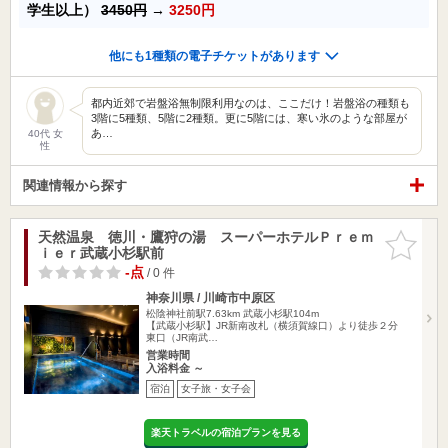
学生以上）
3450円
→
3250円
他にも1種類の電子チケットがあります
都内近郊で岩盤浴無制限利用なのは、ここだけ！岩盤浴の種類も
3階に5種類、5階に2種類。更に5階には、寒い氷のような部屋が
あ…
40代 女
性
関連情報から探す
天然温泉 徳川・鷹狩の湯 スーパーホテルＰｒｅｍ
お気に入
ｉｅｒ武蔵小杉駅前
りに追加
-点
/ 0 件
神奈川県 / 川崎市中原区
松陰神社前駅7.63km
武蔵小杉駅104m
【武蔵小杉駅】JR新南改札（横須賀線口）より徒歩２分
東口（JR南武…
営業時間
入浴料金 ～
宿泊
女子旅・女子会
楽天トラベルの宿泊プランを見る