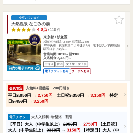
お気に入
今空いています
りに追加
天然温泉 なごみの湯
4.0点
/ 110 件
東京都 / 杉並区
松陰神社前駅7.54km
荻窪駅174m
JR中央線 荻窪駅西口より徒歩1分 地下鉄丸ノ内線荻窪
駅西口より徒歩…
営業時間 10:30～翌9:00
入浴料金 2,300円～
日帰り
宿泊
女子旅・女子会
電子チケットあり
クーポンあり
入館料+岩盤浴 200円引き
会員限定
平日
2,950円
→
2,750円
土日祝
3,350円
→
3,150円
特定
日
3,450円
→
3,250円
大人入館料+岩盤浴 割引
電子チケット
【平日】大人（中学生以上）
2950円
→
2750円
【土日祝】
大人（中学生以上）
3350円
→
3150円
【特定日】大人（中