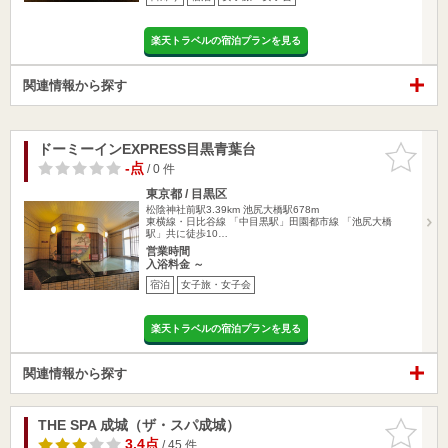
楽天トラベルの宿泊プランを見る
関連情報から探す
ドーミーインEXPRESS目黒青葉台
お気に入
りに追加
-点
/ 0 件
東京都 / 目黒区
松陰神社前駅3.39km
池尻大橋駅678m
東横線・日比谷線 「中目黒駅」田園都市線 「池尻大橋
駅」共に徒歩10…
営業時間
入浴料金 ～
宿泊
女子旅・女子会
楽天トラベルの宿泊プランを見る
関連情報から探す
THE SPA 成城（ザ・スパ成城）
お気に入
りに追加
3.4点
/ 45 件