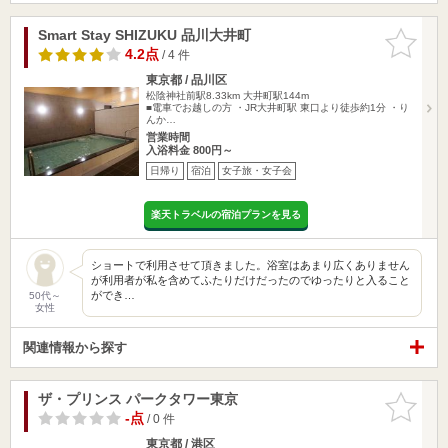
Smart Stay SHIZUKU 品川大井町
お気に入
りに追加
4.2点
/ 4 件
東京都 / 品川区
松陰神社前駅8.33km
大井町駅144m
■電車でお越しの方 ・JR大井町駅 東口より徒歩約1分 ・り
んか…
営業時間
入浴料金 800円～
日帰り
宿泊
女子旅・女子会
楽天トラベルの宿泊プランを見る
ショートで利用させて頂きました。浴室はあまり広くありません
が利用者が私を含めてふたりだけだったのでゆったりと入ること
ができ…
50代～
女性
関連情報から探す
ザ・プリンス パークタワー東京
お気に入
りに追加
-点
/ 0 件
東京都 / 港区