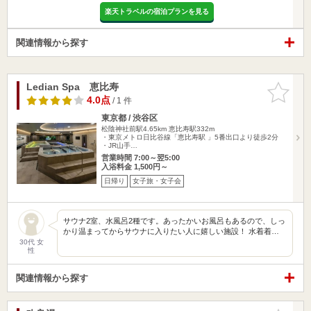
楽天トラベルの宿泊プランを見る
関連情報から探す
Ledian Spa 恵比寿
お気に入
りに追加
4.0点
/ 1 件
東京都 / 渋谷区
松陰神社前駅4.65km
恵比寿駅332m
・東京メトロ日比谷線「恵比寿駅 」5番出口より徒歩2分
・JR山手…
営業時間 7:00～翌5:00
入浴料金 1,500円～
日帰り
女子旅・女子会
サウナ2室、水風呂2種です。あったかいお風呂もあるので、しっ
かり温まってからサウナに入りたい人に嬉しい施設！ 水着着…
30代 女
性
関連情報から探す