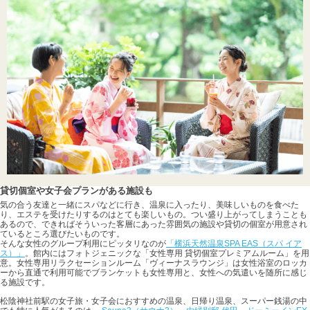
貸切個室や女子会プランがある施設も
気の合う友達と一緒にスパなどに行き、温泉に入ったり、美味しいものを食べた
り、エステを受けたりするのはとても楽しいもの。つい盛り上がってしまうことも
あるので、できればそういった客層にあった雰囲気の施設や貸切の個室が用意され
ているところ選びたいものです。
そんな女性のグループ利用にピッタリなのが
「横浜天然温泉SPA EAS（スパ イア
ス）」
。館内にはフォトジェニックな「女性専用 貸切個室プレミアムルーム」を用
意。女性専用リラクセーションルーム「ヴィーナスラウンジ」は女性浴室のロッカ
ーから直通で利用可能でブランケットも女性専用と、女性への気遣いを随所に感じ
る施設です。
松陰神社前駅の女子旅・女子会におすすめの温泉、日帰り温泉、スーパー銭湯の中