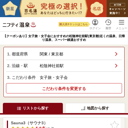
購入済チケットはこちら
ログイン
履歴
メニュー
【クーポンあり】女子旅・女子会におすすめの松陰神社前駅(東京都)近くの温泉、日帰
り温泉、スーパー銭湯おすすめ
1. 都道府県
関東 / 東京都
2. 沿線・駅
松陰神社前駅
3. こだわり条件
女子旅・女子会
こだわり条件を変更する
リストから探す
地図から探す
Sauna3（サウナ3）
お気に入
りに追加