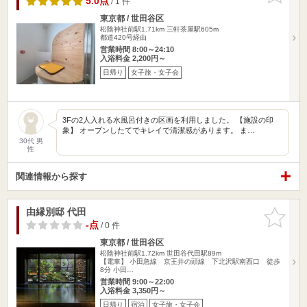
5.0点
/ 1 件
東京都 / 世田谷区
松陰神社前駅1.71km
三軒茶屋駅605m
都道420号経由
営業時間 8:00～24:10
入浴料金 2,200円～
日帰り
女子旅・女子会
3Fの2人入れる水風呂付きの区画を利用しました。 【施設の印
象】 オープンしたてでキレイで清潔感があります。 ま…
30代 男
性
関連情報から探す
由縁別邸 代田
お気に入
りに追加
-点
/ 0 件
東京都 / 世田谷区
松陰神社前駅1.72km
世田谷代田駅89m
【電車】 小田急線 京王井の頭線 下北沢駅南西口 徒歩
8分 小田…
営業時間 9:00～22:00
入浴料金 3,350円～
日帰り
宿泊
女子旅・女子会