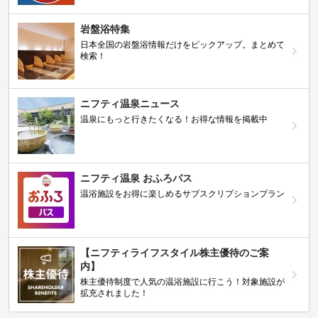
岩盤浴特集
日本全国の岩盤浴情報だけをピックアップ。まとめて
検索！
ニフティ温泉ニュース
温泉にもっと行きたくなる！お得な情報を掲載中
ニフティ温泉 おふろパス
温浴施設をお得に楽しめるサブスクリプションプラン
【ニフティライフスタイル株主優待のご案
内】
株主優待制度で人気の温浴施設に行こう！対象施設が
拡充されました！