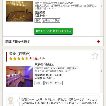
松陰神社前駅8.40km
芝公園駅298m
都営大江戸線 赤羽橋駅より徒歩２分三田線 芝公園駅よ
り徒歩３分ＪＲ・…
営業時間
入浴料金 ～
宿泊
女子旅・女子会
楽天トラベルの宿泊プランを見る
関連情報から探す
栄湯（西落合）
お気に入
りに追加
4.5点
/ 2 件
東京都 / 新宿区
松陰神社前駅8.77km
落合南長崎駅565m
大江戸線 落合南長崎より徒歩8分
営業時間 15:00～24:00
入浴料金 550円～
日帰り
女子旅・女子会
住宅街の中にあり、周りは余り何も無い場所なのでポツンとこち
らの銭湯がある 以前は普通のマンション銭湯という感じの佇まい