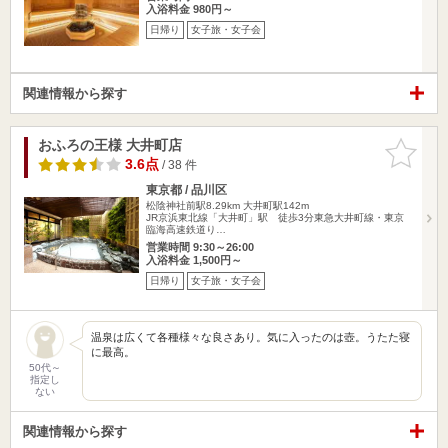
入浴料金 980円～
日帰り
女子旅・女子会
関連情報から探す
おふろの王様 大井町店
お気に入
りに追加
3.6点
/ 38 件
東京都 / 品川区
松陰神社前駅8.29km
大井町駅142m
JR京浜東北線「大井町」駅 徒歩3分東急大井町線・東京
臨海高速鉄道り…
営業時間 9:30～26:00
入浴料金 1,500円～
日帰り
女子旅・女子会
温泉は広くて各種様々な良さあり。気に入ったのは壺。うたた寝
に最高。
50代～
指定し
ない
関連情報から探す