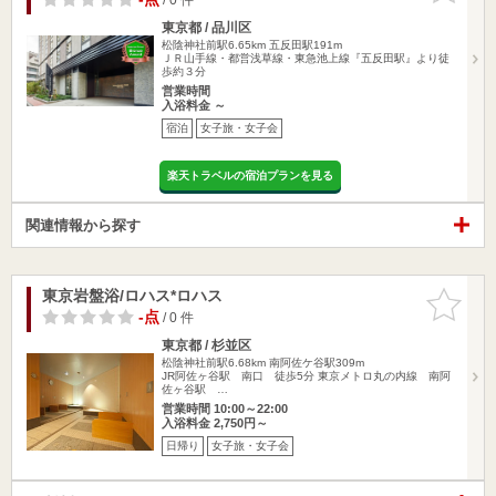
東京都 / 品川区
松陰神社前駅6.65km
五反田駅191m
ＪＲ山手線・都営浅草線・東急池上線『五反田駅』より徒
歩約３分
営業時間
入浴料金 ～
宿泊
女子旅・女子会
楽天トラベルの宿泊プランを見る
関連情報から探す
東京岩盤浴/ロハス*ロハス
お気に入
りに追加
-点
/ 0 件
東京都 / 杉並区
松陰神社前駅6.68km
南阿佐ケ谷駅309m
JR阿佐ヶ谷駅 南口 徒歩5分 東京メトロ丸の内線 南阿
佐ヶ谷駅 …
営業時間 10:00～22:00
入浴料金 2,750円～
日帰り
女子旅・女子会