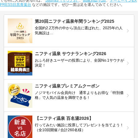
でも特に人気があるのは、
Sauna3（サウナ3）
、
由縁別邸 代田
、
ドーミーインEX
PRESS目黒青葉台
などの施設です。ぜひ一度は足を運んでみてください。
第20回ニフティ温泉年間ランキング2025
全国約2.2万件の中から頂点に選ばれた、2025年の人
気施設は…
ニフティ温泉 サウナランキング2026
おふろ好きユーザーの投票により、全国No.1サウナが
決定！
ニフティ温泉プレミアムクーポン
ノジマモバイル会員向け 通常よりもお得な「特別価
格」で人気の温泉を満喫できる！
【ニフティ温泉 百名湯2026】
行ってみたい施設に投票してプレゼントを当てよう！
（全10回開催 / 合計260名様）