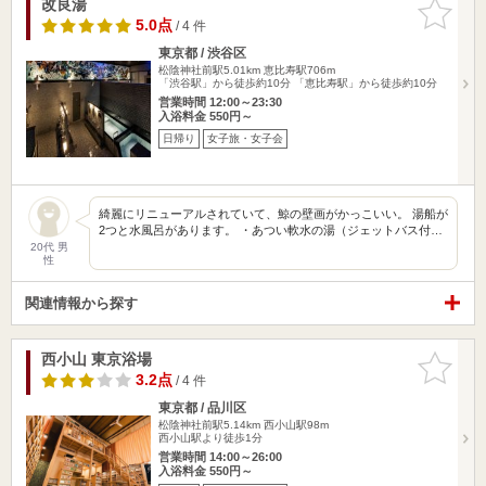
改良湯
お気に入
りに追加
5.0点
/ 4 件
東京都 / 渋谷区
松陰神社前駅5.01km
恵比寿駅706m
「渋谷駅」から徒歩約10分 「恵比寿駅」から徒歩約10分
営業時間 12:00～23:30
入浴料金 550円～
日帰り
女子旅・女子会
綺麗にリニューアルされていて、鯨の壁画がかっこいい。 湯船が
2つと水風呂があります。 ・あつい軟水の湯（ジェットバス付…
20代 男
性
関連情報から探す
西小山 東京浴場
お気に入
りに追加
3.2点
/ 4 件
東京都 / 品川区
松陰神社前駅5.14km
西小山駅98m
西小山駅より徒歩1分
営業時間 14:00～26:00
入浴料金 550円～