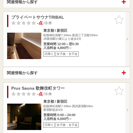
関連情報から探す
プライベートサウナTRIBAL
お気に入
りに追加
-点
/ 0 件
東京都 / 新宿区
松陰神社前駅7.00km
新宿三丁目駅269m
JR新宿駅の東口より徒歩2分
営業時間 12:00～翌5:30
入浴料金 4,800円～
日帰り
女子旅・女子会
関連情報から探す
Prus Sauna 歌舞伎町タワー
お気に入
りに追加
-点
/ 0 件
東京都 / 新宿区
松陰神社前駅7.09km
西武新宿駅49m
新宿駅徒歩4分
営業時間 0:00～24:00
入浴料金 6,000円～
日帰り
女子旅・女子会