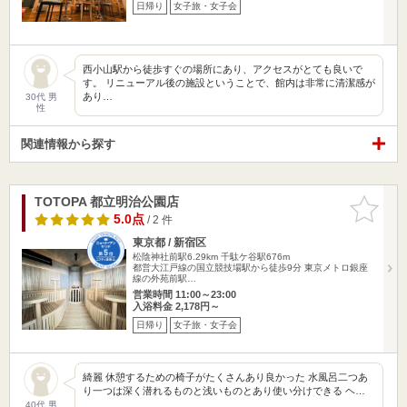
日帰り
女子旅・女子会
西小山駅から徒歩すぐの場所にあり、アクセスがとても良いで
す。 リニューアル後の施設ということで、館内は非常に清潔感が
あり…
30代 男
性
関連情報から探す
TOTOPA 都立明治公園店
お気に入
りに追加
5.0点
/ 2 件
東京都 / 新宿区
松陰神社前駅6.29km
千駄ケ谷駅676m
都営大江戸線の国立競技場駅から徒歩9分 東京メトロ銀座
線の外苑前駅…
営業時間 11:00～23:00
入浴料金 2,178円～
日帰り
女子旅・女子会
綺麗 休憩するための椅子がたくさんあり良かった 水風呂二つあ
り一つは深く潜れるものと浅いものとあり使い分けできる ヘ…
40代 男