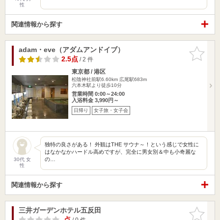
性
関連情報から探す
adam・eve（アダムアンドイブ）
お気に入
りに追加
2.5点
/ 2 件
東京都 / 港区
松陰神社前駅6.60km
広尾駅683m
六本木駅より徒歩10分
営業時間 0:00～24:00
入浴料金 3,990円～
日帰り
女子旅・女子会
独特の良さがある！ 外観はTHE サウナ～！という感じで女性に
はなかなかハードル高めですが、完全に男女別＆中も小奇麗な
の…
30代 女
性
関連情報から探す
三井ガーデンホテル五反田
お気に入
りに追加
-点
/ 0 件