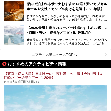
ツァ大井町トラックス」がニューオープン。施設の様子をレ
いおしゃれな名店15選を、おすすめの順番で一挙にご紹介
都内で泊まれるサウナおすすめ14選！安いカプセル
ポ―トします。
します。
ホテルや女性・カップル向けを厳選【2026年版】
個性豊かなサウナがひしめき合う東京都内には、24時間営
業のサウナ施設や泊まれるサウナ施設が数多くあります。
終電を逃した深夜の利用に限らず、時間を気にしないサウナ
を旅の目的とする「サ旅」や自分へのご褒美のための宿泊な
【2026最新】東京のスーパー銭湯おすすめ30選！2
ど、自分の好きなタイミングで好きなだけサ活ができるのが
4時間・安い・絶景など目的別に厳選紹介
魅力です。
仕事帰りにお風呂やサウナでサッとリフレッシュしたい日も
最近では、男性専用施設だけでなく、カップルや女性に嬉し
あれば、週末はお風呂に入ったり漫画を読んだりしながら一
い個室サウナも増えてきました。
日中ダラダラ過ごしたい日もあると思います。
この記事では、東京都内にある24時間営業のサウナの中か
また、終電を逃してしまい、「このまま朝までゆっくりでき
ら、特におすすめしたい施設14選をご紹介します。
ニフティ温泉ニュースTOPへ
る場所があれば」と探した経験がある人も多いのではないで
宿泊可能な施設もピックアップしているので、ぜひチェック
しょうか。
してみてください。
おすすめのアクティビティ情報
そこで本記事では、東京でおすすめのスーパー銭湯を、目的
別に厳選した30施設からご紹介します。
【東京・伊豆大島】日本唯一の「裏砂漠」へ！普通免許で楽しむ
24時間営業で宿泊できる施設や、1,000円以下で楽しめる安
四輪バギー絶景ツアー【120分】
い施設、デートや休日レジャーにもぴったりなエンタメ要素
が充実した施設など、利用のシーンに合わせて参考にしてく
東京都大島町岡田字助田28-1
ださい。