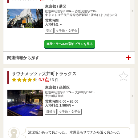
東京都 / 港区
松陰神社前駅8.08km
赤坂見附駅236m
東京メトロ千代田線線赤坂駅駅 1番出口より徒歩3分
営業時間
入浴料金 ～
宿泊
女子旅・女子会
楽天トラベルの宿泊プランを見る
関連情報から探す
サウナメッツァ大井町トラックス
お気に入
りに追加
4.7点
/ 3 件
東京都 / 品川区
松陰神社前駅8.17km
大井町駅162m
大井町駅直結
営業時間 6:00～26:00
入浴料金 1,980円～
日帰り
女子旅・女子会
清潔感があって良かった。 水風呂もサウナから近く良かった