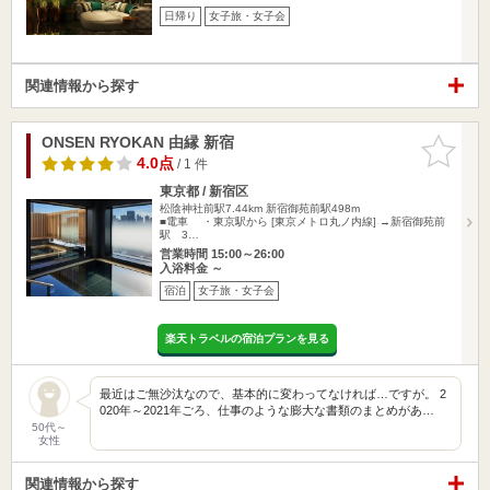
日帰り
女子旅・女子会
関連情報から探す
ONSEN RYOKAN 由縁 新宿
お気に入
りに追加
4.0点
/ 1 件
東京都 / 新宿区
松陰神社前駅7.44km
新宿御苑前駅498m
■電車 ・東京駅から [東京メトロ丸ノ内線] →新宿御苑前
駅 3…
営業時間 15:00～26:00
入浴料金 ～
宿泊
女子旅・女子会
楽天トラベルの宿泊プランを見る
最近はご無沙汰なので、基本的に変わってなければ…ですが。 2
020年～2021年ごろ、仕事のような膨大な書類のまとめがあ…
50代～
女性
関連情報から探す