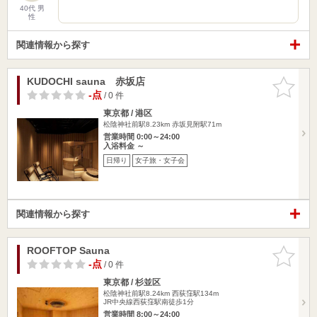
40代 男
性
関連情報から探す
KUDOCHI sauna 赤坂店
お気に入
りに追加
-点
/ 0 件
東京都 / 港区
松陰神社前駅8.23km
赤坂見附駅71m
営業時間 0:00～24:00
入浴料金 ～
日帰り
女子旅・女子会
関連情報から探す
ROOFTOP Sauna
お気に入
りに追加
-点
/ 0 件
東京都 / 杉並区
松陰神社前駅8.24km
西荻窪駅134m
JR中央線西荻窪駅南徒歩1分
営業時間 8:00～24:00