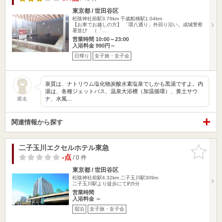
東京都 / 世田谷区
松陰神社前駅3.76km
千歳船橋駅1.04km
【お車でお越しの方】 「環八通り」外回り沿い。成城警察
署並び （「…
営業時間 10:00～23:00
入浴料金 990円～
日帰り
女子旅・女子会
泉質は、ナトリウム塩化物炭酸水素塩泉でしかも黒湯ですよ。内
湯は、各種ジェットバス、温泉大浴槽（加温循環）、黄土サウ
ナ、水風…
匿名
関連情報から探す
二子玉川エクセルホテル東急
お気に入
りに追加
-点
/ 0 件
東京都 / 世田谷区
松陰神社前駅4.32km
二子玉川駅309m
二子玉川駅より徒歩にて約5分
営業時間
入浴料金 ～
宿泊
女子旅・女子会