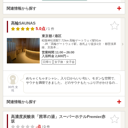
関連情報から探す
高輪SAUNAS
お気に入
りに追加
5.0点
/ 1 件
東京都 / 港区
松陰神社前駅7.72km
高輪ゲートウェイ駅91m
・JR「高輪ゲートウェイ駅」改札より徒歩1分 ・都営浅草
線、京急本…
営業時間 11:00～26:00
入浴料金 2,600円～
日帰り
女子旅・女子会
めちゃくちゃオシャレ。入り口からいい匂い。モダンな空間で、
サウナを満喫できました。 どのサウナもたっぷり汗がかけるの…
30代 女
性
関連情報から探す
高濃度炭酸泉「茜草の湯」スーパーホテルPremier赤
お気に入
坂
りに追加
-点
/ 0 件