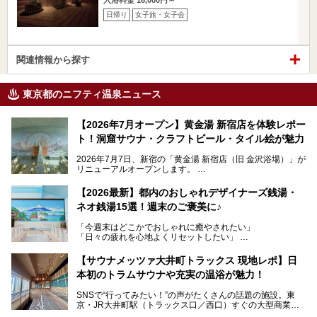
日帰り
女子旅・女子会
関連情報から探す
東京都のニフティ温泉ニュース
【2026年7月オープン】黄金湯 新宿店を体験レポー
ト！洞窟サウナ・クラフトビール・タイル絵が魅力
2026年7月7日、新宿の「黄金湯 新宿店（旧 金沢浴場）」が
リニューアルオープンします。
レトロでノスタルジックなタイル絵はそのまま、昔からここ
【2026最新】都内のおしゃれデザイナーズ銭湯・
を知る地元の人にも、新しく足を運んでくれる人にも愛され
ネオ銭湯15選！週末のご褒美に♪
る、今の時代の"銭湯"として生まれ変わりました。洞窟のよ
うなユニークなサウナ、自家醸造のクラフトビールが飲める
「今週末はどこかでおしゃれに癒やされたい」
ビアバーなど、新しく登場したスポットも併せて紹介しま
「日々の疲れを心地よくリセットしたい」
す。充実した設備があるのに、基本の入浴料が銭湯価格の5
──そんなときにおすすめなのが、今、都内で大きなブーム
50円というのも嬉しすぎます！
となっている新しいスタイルの銭湯です。
【サウナメッツァ大井町トラックス 現地レポ】日
本初のトラムサウナや充実の温浴が魅力！
最近、SNSやメディアで「デザイナーズ銭湯」や「ネオ銭
湯」という言葉をよく耳にしませんか？
SNSで“行ってみたい！”の声がたくさんの話題の施設。東
京・JR大井町駅（トラックス口／西口）すぐの大型商業施
本記事では、そもそもこれらがどんな銭湯なのか、その気に
設・大井町 トラックスに、2026年3月28日、「サウナメッ
なる違いを分かりやすく解説！さらに、都内で絶対に外せな