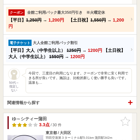
全館ご利用パック最大350円引き ※火曜定休
クーポン
【平日】
1,250円
→
1,200円
【土日祝】
1,550円
→
1,200
円
大人全館ご利用パック割引
電子チケット
【平日】大人（中学生以上）
1250円
→
1200円
【土日祝】
大人（中学生以上）
1550円
→
1200円
今回で、三度目の利用になります。クーポンで非常に安く利用で
きる所が良いです。施設は、比較的新しく使い勝手も良いです。
温泉も…
50代～
指定し
ない
関連情報から探す
ゆ～シティー蒲田
お気に入
りに追加
3.3点
/ 30 件
東京都 / 大田区
羽田空港第３ターミナル駅5.01km
蒲田駅342m