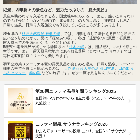
絶景、四季折々の景色など、魅力たっぷりの「露天風呂」
景色を眺めながら入浴できる点、開放感を味わえる点、また、熱がこもらない
のでのぼせにくいなどの理由で「露天風呂」の人気は高く、旅館はもちろん、
日帰り温泉、日帰り入浴施設でも併設しているところが多くあります。
埼玉県の「
杉戸天然温泉 雅楽の湯
」では、四季を通じて味わえる自然と杉戸の
広い空を眺めながら、夏は「源泉あつ湯」、冬は「生源泉つぼ風呂・石風呂」
露天風呂での生源泉かけ流しを楽しめます。
5種類の露天風呂が楽しめる静岡県の「
柚木の郷
」は、開放感たっぷりで癒しの
空間です。また、露天風呂敷地内にある熱風蒸屋（ロウリュウ サウナ）では、
毎日定時刻にロウリュウも楽しめます。
羽田空港第３ターミナル駅の露天風呂が楽しめる温泉、日帰り温泉、スーパー
銭湯の中でも特に人気があるのは、
天然温泉 泉天空の湯 羽田空港
、
日の出お
ふろセンター
、
幸の湯
などの施設です。ぜひ一度は足を運んでみてください。
第20回ニフティ温泉年間ランキング2025
全国約2.2万件の中から頂点に選ばれた、2025年の人
気施設は…
ニフティ温泉 サウナランキング2026
おふろ好きユーザーの投票により、全国No.1サウナが
決定！