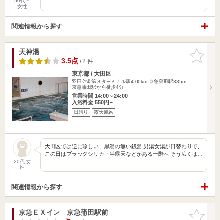
50代～
女性
関連情報から探す
天神湯
お気に入
りに追加
3.5点
/ 2 件
東京都 / 大田区
羽田空港第３ターミナル駅4.00km
京急蒲田駅335m
京急蒲田駅から徒歩4分
営業時間 14:00～24:00
入浴料金 550円～
日帰り
露天風呂
大田区では逆に珍しい、黒湯の無い銭湯 男湯女湯が日替わりで、
この日はブラックシリカ・半露天などがある一階へ そう広くは…
20代 女
性
関連情報から探す
京急ＥＸイン 京急蒲田駅前
お気に入
りに追加