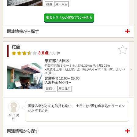
宿泊
露天風呂
楽天トラベルの宿泊プランを見る
関連情報から探す
桜館
お気に入
りに追加
3.8点
/ 30 件
東京都 / 大田区
羽田空港第３ターミナル駅6.39km
池上駅392m
■東急池上線「池上駅」より徒歩6分 ■JR「蒲田駅」よりバ
ス[井0…
営業時間 12:00～25:00
入浴料金 550円～
日帰り
露天風呂
黒湯温泉がとても気持ち良い。 土日には2階お食事処のラーメン
がおすすめ🍜
40代 男
性
関連情報から探す