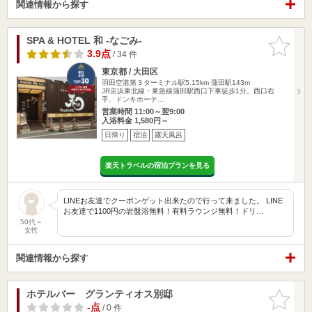
関連情報から探す
SPA & HOTEL 和 -なごみ-
お気に入
りに追加
3.9点
/ 34 件
東京都 / 大田区
羽田空港第３ターミナル駅5.15km
蒲田駅143m
JR京浜東北線・東急線蒲田駅西口下車徒歩1分。西口右
手、ドンキホーテ…
営業時間 11:00～翌9:00
入浴料金 1,580円～
日帰り
宿泊
露天風呂
楽天トラベルの宿泊プランを見る
LINEお友達でクーポンゲット出来たので行って来ました。 LINE
お友達で1100円の岩盤浴無料！有料ラウンジ無料！ドリ…
50代～
女性
関連情報から探す
ホテルバー グランティオス別邸
お気に入
りに追加
-点
/ 0 件