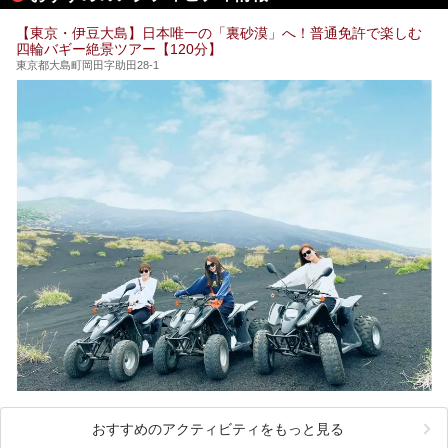
そこで本記事では、東京でおすすめのスーパー銭湯を、目的
別に厳選した30施設からご紹介します。
【東京・伊豆大島】日本唯一の「裏砂漠」へ！普通免許で楽しむ
24時間営業で宿泊できる施設や、1,000円以下で楽しめる安
四輪バギー絶景ツアー【120分】
い施設、デートや休日レジャーにもぴったりなエンタメ要素
が充実した施設など、利用のシーンに合わせて参考にしてく
東京都大島町岡田字助田28-1
ださい。
おすすめのアクティビティをもっと見る