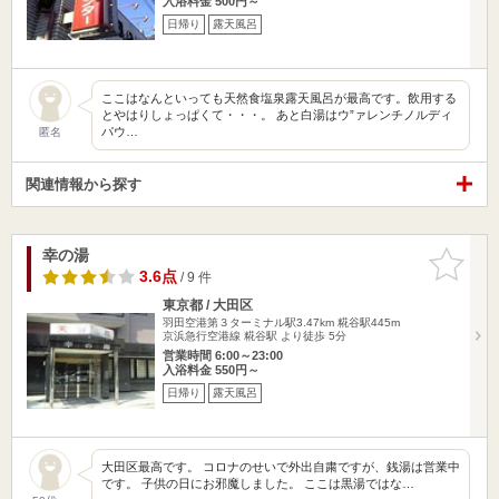
入浴料金 500円～
日帰り
露天風呂
ここはなんといっても天然食塩泉露天風呂が最高です。飲用する
とやはりしょっぱくて・・・。 あと白湯はウ”ァレンチノルディ
パウ…
匿名
関連情報から探す
幸の湯
お気に入
りに追加
3.6点
/ 9 件
東京都 / 大田区
羽田空港第３ターミナル駅3.47km
糀谷駅445m
京浜急行空港線 糀谷駅 より徒歩 5分
営業時間 6:00～23:00
入浴料金 550円～
日帰り
露天風呂
大田区最高です。 コロナのせいで外出自粛ですが、銭湯は営業中
です。 子供の日にお邪魔しました。 ここは黒湯ではな…