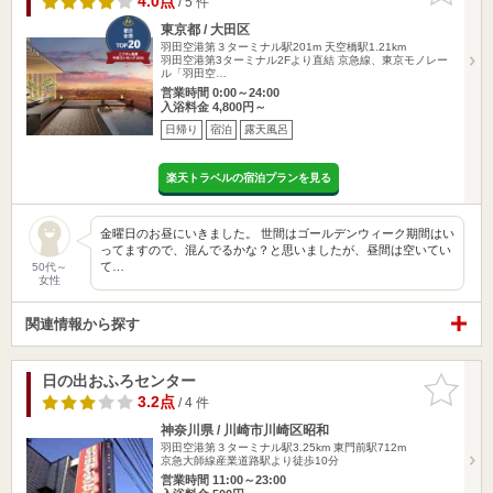
4.0点
/ 5 件
東京都 / 大田区
羽田空港第３ターミナル駅201m
天空橋駅1.21km
羽田空港第3ターミナル2Fより直結 京急線、東京モノレー
ル「羽田空…
営業時間 0:00～24:00
入浴料金 4,800円～
日帰り
宿泊
露天風呂
楽天トラベルの宿泊プランを見る
金曜日のお昼にいきました。 世間はゴールデンウィーク期間はい
ってますので、混んでるかな？と思いましたが、昼間は空いてい
て…
50代～
女性
関連情報から探す
日の出おふろセンター
お気に入
りに追加
3.2点
/ 4 件
神奈川県 / 川崎市川崎区昭和
羽田空港第３ターミナル駅3.25km
東門前駅712m
京急大師線産業道路駅より徒歩10分
営業時間 11:00～23:00