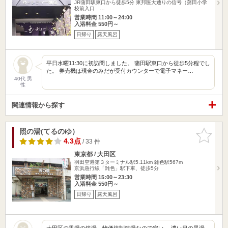
JR蒲田駅東口から徒歩5分 東邦医大通りの信号（蒲田小学
校前入口 …
営業時間 11:00～24:00
入浴料金 550円～
日帰り
露天風呂
平日水曜11:30に初訪問しました。 蒲田駅東口から徒歩5分程でし
た。 券売機は現金のみだが受付カウンターで電子マネー…
40代 男
性
関連情報から探す
照の湯(てるのゆ）
お気に入
りに追加
4.3点
/ 33 件
東京都 / 大田区
羽田空港第３ターミナル駅5.11km
雑色駅567m
京浜急行線「雑色」駅下車、徒歩5分
営業時間 15:00～23:30
入浴料金 550円～
日帰り
露天風呂
大田区の黒湯の銭湯。物価統制銭湯なので安い。 濃い目の黒湯。