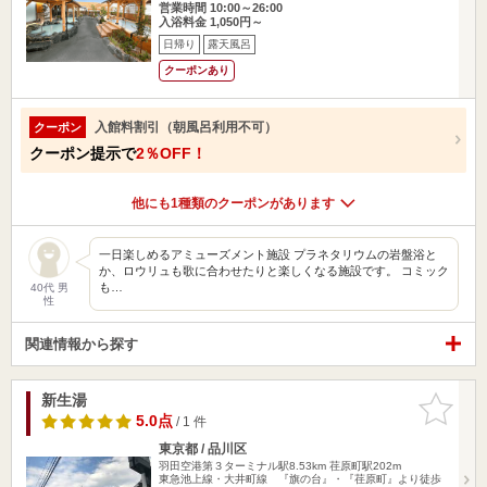
営業時間 10:00～26:00
入浴料金 1,050円～
日帰り
露天風呂
クーポンあり
入館料割引（朝風呂利用不可）
クーポン
クーポン提示で
2％OFF！
他にも1種類のクーポンがあります
一日楽しめるアミューズメント施設 プラネタリウムの岩盤浴と
か、ロウリュも歌に合わせたりと楽しくなる施設です。 コミック
も…
40代 男
性
関連情報から探す
新生湯
お気に入
りに追加
5.0点
/ 1 件
東京都 / 品川区
羽田空港第３ターミナル駅8.53km
荏原町駅202m
東急池上線・大井町線 『旗の台』・『荏原町』より徒歩