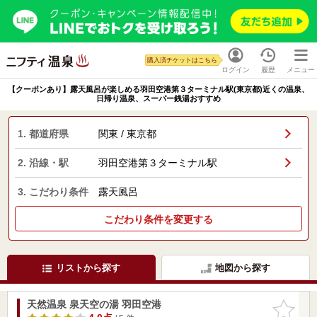
購入済チケットはこちら
ログイン
履歴
メニュー
【クーポンあり】露天風呂が楽しめる羽田空港第３ターミナル駅(東京都)近くの温泉、
日帰り温泉、スーパー銭湯おすすめ
1. 都道府県
関東 / 東京都
2. 沿線・駅
羽田空港第３ターミナル駅
3. こだわり条件
露天風呂
こだわり条件を変更する
リストから探す
地図から探す
天然温泉 泉天空の湯 羽田空港
お気に入
りに追加