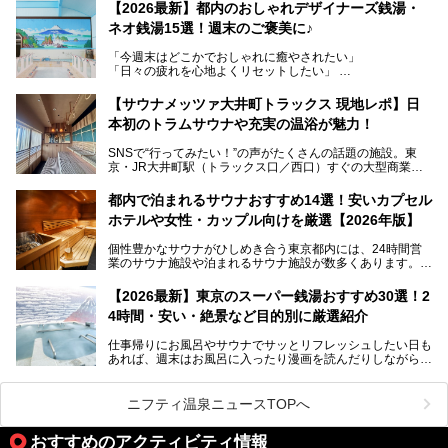
レトロでノスタルジックなタイル絵はそのまま、昔からここ
【2026最新】都内のおしゃれデザイナーズ銭湯・
を知る地元の人にも、新しく足を運んでくれる人にも愛され
ネオ銭湯15選！週末のご褒美に♪
る、今の時代の"銭湯"として生まれ変わりました。洞窟のよ
うなユニークなサウナ、自家醸造のクラフトビールが飲める
「今週末はどこかでおしゃれに癒やされたい」
ビアバーなど、新しく登場したスポットも併せて紹介しま
「日々の疲れを心地よくリセットしたい」
す。充実した設備があるのに、基本の入浴料が銭湯価格の5
──そんなときにおすすめなのが、今、都内で大きなブーム
50円というのも嬉しすぎます！
となっている新しいスタイルの銭湯です。
【サウナメッツァ大井町トラックス 現地レポ】日
本初のトラムサウナや充実の温浴が魅力！
最近、SNSやメディアで「デザイナーズ銭湯」や「ネオ銭
湯」という言葉をよく耳にしませんか？
SNSで“行ってみたい！”の声がたくさんの話題の施設。東
京・JR大井町駅（トラックス口／西口）すぐの大型商業施
本記事では、そもそもこれらがどんな銭湯なのか、その気に
設・大井町 トラックスに、2026年3月28日、「サウナメッ
なる違いを分かりやすく解説！さらに、都内で絶対に外せな
ツァ大井町トラックス」がニューオープン。施設の様子をレ
いおしゃれな名店15選を、おすすめの順番で一挙にご紹介
都内で泊まれるサウナおすすめ14選！安いカプセル
ポ―トします。
します。
ホテルや女性・カップル向けを厳選【2026年版】
個性豊かなサウナがひしめき合う東京都内には、24時間営
業のサウナ施設や泊まれるサウナ施設が数多くあります。
終電を逃した深夜の利用に限らず、時間を気にしないサウナ
を旅の目的とする「サ旅」や自分へのご褒美のための宿泊な
【2026最新】東京のスーパー銭湯おすすめ30選！2
ど、自分の好きなタイミングで好きなだけサ活ができるのが
4時間・安い・絶景など目的別に厳選紹介
魅力です。
仕事帰りにお風呂やサウナでサッとリフレッシュしたい日も
最近では、男性専用施設だけでなく、カップルや女性に嬉し
あれば、週末はお風呂に入ったり漫画を読んだりしながら一
い個室サウナも増えてきました。
日中ダラダラ過ごしたい日もあると思います。
この記事では、東京都内にある24時間営業のサウナの中か
また、終電を逃してしまい、「このまま朝までゆっくりでき
ら、特におすすめしたい施設14選をご紹介します。
ニフティ温泉ニュースTOPへ
る場所があれば」と探した経験がある人も多いのではないで
宿泊可能な施設もピックアップしているので、ぜひチェック
しょうか。
してみてください。
おすすめのアクティビティ情報