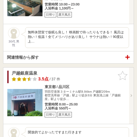
営業時間 10:00～23:00
入浴料金 1,100円～
日帰り
露天風呂
無料休憩室で仮眠も良し！ 映画館で待ったりもできる！ 風呂は
熱い！低温！全てメリハリがあり良し！ サウナは熱い！90度以
上…
30代 男
性
関連情報から探す
戸越銀座温泉
お気に入
りに追加
3.5点
/ 37 件
東京都 / 品川区
羽田空港第３ターミナル駅8.94km
戸越駅209m
都営浅草線「戸越」駅より徒歩3分 東急池上線「戸越銀
座」駅より徒歩…
営業時間 8:00～25:00
入浴料金 550円～
日帰り
露天風呂
開放的でよかったですまた行きます