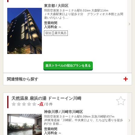
東京都 / 大田区
羽田空港第３ターミナル駅6.01km
大森駅114m
ＪＲ大森駅東口より徒歩２分 グランティオス本館とお間
違いのないよう…
営業時間
入浴料金 ～
宿泊
露天風呂
楽天トラベルの宿泊プランを見る
関連情報から探す
天然温泉 扇浜の湯 ドーミーイン川崎
お気に入
りに追加
-点
/ 0 件
神奈川県 / 川崎市川崎区
羽田空港第３ターミナル駅6.09km
京急川崎駅457m
JR東海道線「川崎駅」中央東口より、たちばな通りを徒歩
約7分 首都…
営業時間
入浴料金 ～