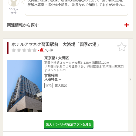
炭酸水素塩・塩化物冷鉱泉。 冷泉なので加熱してますが屋外の…
50代～
女性
関連情報から探す
ホテルアマネク蒲田駅前 大浴場「四季の湯」
お気に入
りに追加
-点
/ 0 件
東京都 / 大田区
羽田空港第３ターミナル駅5.12km
蒲田駅129m
ＪＲ蒲田駅西口より徒歩１分。羽田空港までJR蒲田駅東口
よりシャトルバ…
営業時間
入浴料金 ～
宿泊
露天風呂
楽天トラベルの宿泊プランを見る