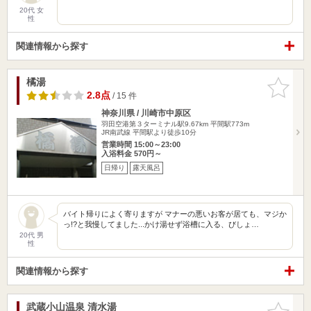
20代 女
性
関連情報から探す
橘湯
お気に入
りに追加
2.8点
/ 15 件
神奈川県 / 川崎市中原区
羽田空港第３ターミナル駅9.67km
平間駅773m
JR南武線 平間駅より徒歩10分
営業時間 15:00～23:00
入浴料金 570円～
日帰り
露天風呂
バイト帰りによく寄りますが マナーの悪いお客が居ても、マジか
っ!?と我慢してました...かけ湯せず浴槽に入る、びしょ…
20代 男
性
関連情報から探す
武蔵小山温泉 清水湯
お気に入