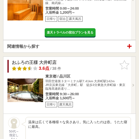
線、南武線…
営業時間 0:00～24:00
入浴料金 1,200円～
日帰り
宿泊
露天風呂
楽天トラベルの宿泊プランを見る
関連情報から探す
おふろの王様 大井町店
お気に入
りに追加
3.6点
/ 38 件
東京都 / 品川区
羽田空港第３ターミナル駅7.41km
大井町駅142m
JR京浜東北線「大井町」駅 徒歩3分東急大井町線・東京
臨海高速鉄道り…
営業時間 9:30～26:00
入浴料金 1,500円～
日帰り
露天風呂
温泉は広くて各種様々な良さあり。気に入ったのは壺。うたた寝
に最高。
50代～
指定し
ない