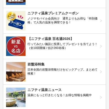
ニフティ温泉プレミアムクーポン
ノジマモバイル会員向け 通常よりもお得な「特別価
格」で人気の温泉を満喫できる！
【ニフティ温泉 百名湯2026】
行ってみたい施設に投票してプレゼントを当てよう！
（全10回開催 / 合計260名様）
岩盤浴特集
日本全国の岩盤浴情報だけをピックアップ。まとめて
検索！
ニフティ温泉ニュース
温泉にもっと行きたくなる！お得な情報を掲載中