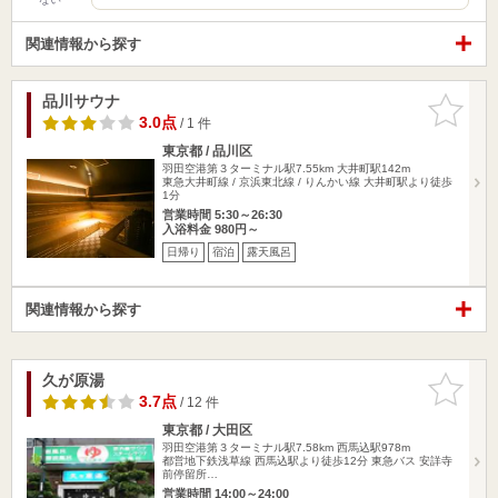
関連情報から探す
品川サウナ
お気に入
りに追加
3.0点
/ 1 件
東京都 / 品川区
羽田空港第３ターミナル駅7.55km
大井町駅142m
東急大井町線 / 京浜東北線 / りんかい線 大井町駅より徒歩
1分
営業時間 5:30～26:30
入浴料金 980円～
日帰り
宿泊
露天風呂
関連情報から探す
久が原湯
お気に入
りに追加
3.7点
/ 12 件
東京都 / 大田区
羽田空港第３ターミナル駅7.58km
西馬込駅978m
都営地下鉄浅草線 西馬込駅より徒歩12分 東急バス 安詳寺
前停留所…
営業時間 14:00～24:00