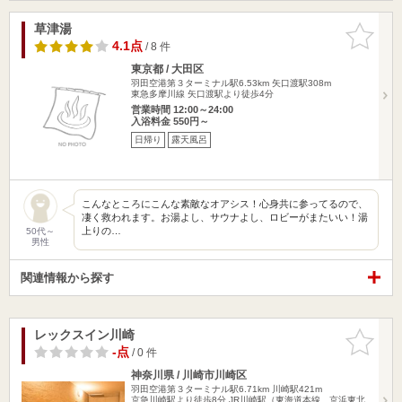
草津湯
お気に入
りに追加
4.1点
/ 8 件
東京都 / 大田区
羽田空港第３ターミナル駅6.53km
矢口渡駅308m
東急多摩川線 矢口渡駅より徒歩4分
営業時間 12:00～24:00
入浴料金 550円～
日帰り
露天風呂
こんなところにこんな素敵なオアシス！心身共に参ってるので、
凄く救われます。お湯よし、サウナよし、ロビーがまたいい！湯
上りの…
50代～
男性
関連情報から探す
レックスイン川崎
お気に入
りに追加
-点
/ 0 件
神奈川県 / 川崎市川崎区
羽田空港第３ターミナル駅6.71km
川崎駅421m
京急川崎駅より徒歩8分 JR川崎駅（東海道本線、京浜東北