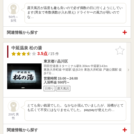
露天風呂が温度も趣も良いので必ず偶数の日に行くようにしてい
ます(男女で奇数偶数が入れ替え) ドライヤーの風力が弱いので
な…
50代～
女性
関連情報から探す
中延温泉 松の湯
お気に入
りに追加
3.5点
/ 15 件
東京都 / 品川区
羽田空港第３ターミナル駅8.30km
中延駅143m
東急大井町線 中延駅 徒歩2分 東急大井町線 戸越公園駅 徒
歩7分…
営業時間 15:00～24:00
入浴料金 550円～
日帰り
露天風呂
とても良い銭湯でした。 なかなか混んでいましたが、浴槽がとて
も広くて不安にはなりませんでした。 paypayが使えたの…
20代 男
性
関連情報から探す