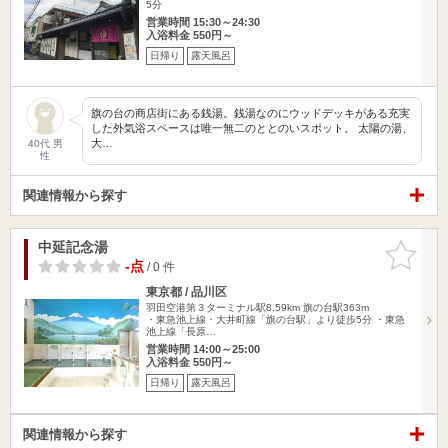
5分
営業時間 15:30～24:30
入浴料金 550円～
日帰り
露天風呂
旗の台の商店街にある銭湯。銭湯なのにウッドデッキがある充実
した外気浴スペースは唯一無二のととのいスポット。 太陽の湯、
大…
40代 男
性
関連情報から探す
中延記念湯
お気に入
りに追加
-点
/ 0 件
東京都 / 品川区
羽田空港第３ターミナル駅8.59km
旗の台駅363m
・東急池上線・大井町線「旗の台駅」より徒歩5分 ・東急
池上線「長原…
営業時間 14:00～25:00
入浴料金 550円～
日帰り
露天風呂
関連情報から探す