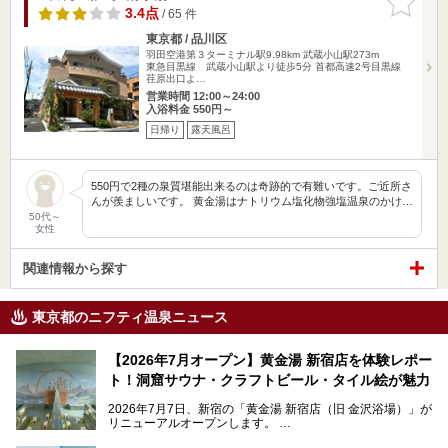
りに追加
3.4点
/ 65 件
東京都 / 品川区
羽田空港第３ターミナル駅9.98km
武蔵小山駅273m
東急目黒線 武蔵小山駅より徒歩5分 首都高速2号目黒線
荏原出口よ…
営業時間 12:00～24:00
入浴料金 550円～
日帰り
露天風呂
550円で2種の泉質堪能出来るのは奇跡的で有難いです。ご近所さ
んが羨ましいです。 黄金湯はナトリウム塩化物強塩温泉のかけ…
50代～
女性
関連情報から探す
東京都のニフティ温泉ニュース
【2026年7月オープン】黄金湯 新宿店を体験レポー
ト！洞窟サウナ・クラフトビール・タイル絵が魅力
2026年7月7日、新宿の「黄金湯 新宿店（旧 金沢浴場）」が
リニューアルオープンします。