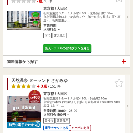
-点
/ 0 件
東京都 / 大田区
羽田空港第３ターミナル駅4.40km
京急蒲田駅338m
京急蒲田駅東口より徒歩約３分（第一京浜を横浜方面へ直
進）。羽田空港か…
営業時間
入浴料金 ～
宿泊
露天風呂
楽天トラベルの宿泊プランを見る
関連情報から探す
天然温泉 ヌーランド さがみゆ
お気に入
りに追加
4.3点
/ 151 件
東京都 / 大田区
羽田空港第３ターミナル駅4.86km
雑色駅276m
京浜急行本線 雑色駅より徒歩3分首都高速1号羽田線 羽田
出口（上り）…
営業時間 10:00～23:00
入浴料金 500円～
日帰り
露天風呂
電子チケットあり
クーポンあり