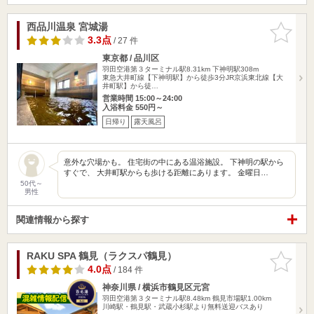
西品川温泉 宮城湯
お気に入
りに追加
3.3点
/ 27 件
東京都 / 品川区
羽田空港第３ターミナル駅8.31km
下神明駅308m
東急大井町線【下神明駅】から徒歩3分JR京浜東北線【大
井町駅】から徒…
営業時間 15:00～24:00
入浴料金 550円～
日帰り
露天風呂
意外な穴場かも。 住宅街の中にある温浴施設。 下神明の駅から
すぐで、 大井町駅からも歩ける距離にあります。 金曜日…
50代～
男性
関連情報から探す
RAKU SPA 鶴見（ラクスパ鶴見）
お気に入
りに追加
4.0点
/ 184 件
神奈川県 / 横浜市鶴見区元宮
羽田空港第３ターミナル駅8.48km
鶴見市場駅1.00km
川崎駅・鶴見駅・武蔵小杉駅より無料送迎バスあり