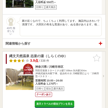
入浴料金 550円～
日帰り
露天風呂
家の近くなので、ちょくちょく利用してます。 施設内はきれいで
清潔です。 大田区の有名な黒湯があり、ぬる湯があります。他…
40代 指
定しな
い
関連情報から探す
縄文天然温泉 志楽の湯（しらくのゆ）
お気に入
りに追加
3.9点
/ 338 件
神奈川県 / 川崎市幸区
羽田空港第３ターミナル駅7.69km
矢向駅304m
JR南武線矢向駅下車、徒歩約６分 川崎駅西口より「川崎市
営バス６３・…
営業時間 10:00～24:00
入浴料金 1,170円～
日帰り
宿泊
露天風呂
クーポンあり
楽天トラベルの宿泊プランを見る