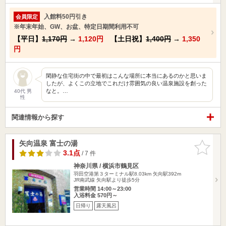
入館料50円引き
会員限定
※年末年始、GW、お盆、特定日期間利用不可
【平日】
1,170円
→
1,120円
【土日祝】
1,400円
→
1,350
円
閑静な住宅街の中で最初はこんな場所に本当にあるのかと思いま
したが、よくこの立地でこれだけ雰囲気の良い温泉施設を創った
なと。…
40代 男
性
関連情報から探す
矢向温泉 富士の湯
お気に入
りに追加
3.1点
/ 7 件
神奈川県 / 横浜市鶴見区
羽田空港第３ターミナル駅8.03km
矢向駅392m
JR南武線 矢向駅より徒歩5分
営業時間 14:00～23:00
入浴料金 570円～
日帰り
露天風呂