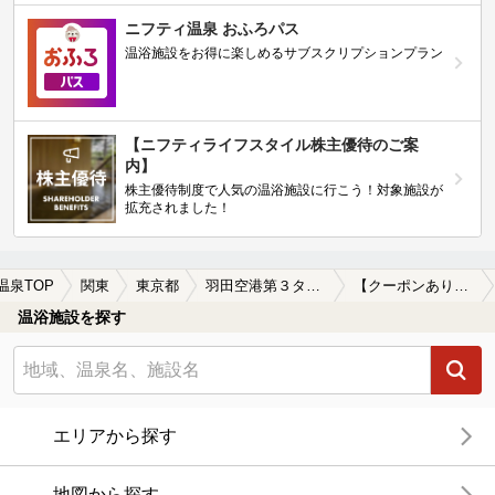
ニフティ温泉 おふろパス
温浴施設をお得に楽しめるサブスクリプションプラン
【ニフティライフスタイル株主優待のご案
内】
株主優待制度で人気の温浴施設に行こう！対象施設が
拡充されました！
温泉TOP
関東
東京都
羽田空港第３ターミナル駅
【クーポンあり】露天風呂が楽しめる羽田空港第３ターミナル駅近くの温泉、日帰り温泉、スーパー銭湯おすすめ
温浴施設を探す
エリアから探す
地図から探す