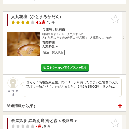
人丸花壇（ひとまるかだん）
お気に入
りに追加
4.2点
/ 5 件
兵庫県 / 明石市
山陽塩屋駅7.43km
人丸前駅341m
人丸前駅より徒歩5分第二神明道路 大蔵谷ICより8分
営業時間
入浴料金 ～
宿泊
露天風呂
楽天トラベルの宿泊プランを見る
長らく「高級温泉旅館」のイメージを持ったままいた憧れの人丸
花壇に一泊させていただきました。 1泊2食15000円、個人的…
40代 男
性
関連情報から探す
岩屋温泉 絵島別庭 海と森＜淡路島＞
お気に入
りに追加
-点
/ 0 件