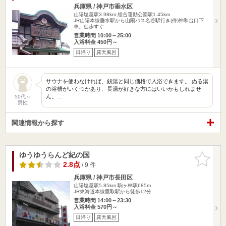
兵庫県 / 神戸市垂水区
山陽塩屋駅3.98km
総合運動公園駅1.45km
JR山陽本線垂水駅から山陽バス名谷駅行き(停)神和台口下
車。徒歩すぐ…
営業時間 10:00～25:00
入浴料金 450円～
日帰り
露天風呂
サウナを使わなければ、銭湯と同じ価格で入浴できます。 ぬる湯
の浴槽がいくつかあり、長湯が好きな方にはいいかもしれませ
ん。…
50代～
男性
関連情報から探す
ゆうゆうらんど紀の国
お気に入
りに追加
2.8点
/ 9 件
兵庫県 / 神戸市長田区
山陽塩屋駅5.85km
駒ヶ林駅685m
JR東海道本線鷹取駅から徒歩12分
営業時間 14:00～23:30
入浴料金 570円～
日帰り
露天風呂