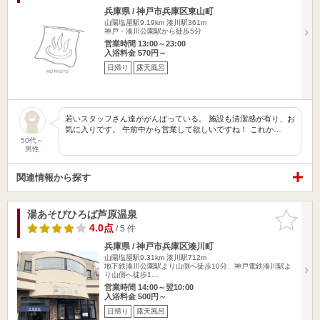
兵庫県 / 神戸市兵庫区東山町
山陽塩屋駅9.19km
湊川駅361m
神戸・湊川公園駅から徒歩5分
営業時間 13:00～23:00
入浴料金 570円～
日帰り
露天風呂
若いスタッフさん達ががんばっている。 施設も清潔感が有り、お
気に入りです。 午前中から営業して欲しいですね！ これか…
50代～
男性
関連情報から探す
湯あそびひろば芦原温泉
お気に入
りに追加
4.0点
/ 5 件
兵庫県 / 神戸市兵庫区湊川町
山陽塩屋駅9.31km
湊川駅712m
地下鉄湊川公園駅より山側へ徒歩10分、神戸電鉄湊川駅よ
り山側へ徒歩1…
営業時間 14:00～翌10:00
入浴料金 500円～
日帰り
露天風呂