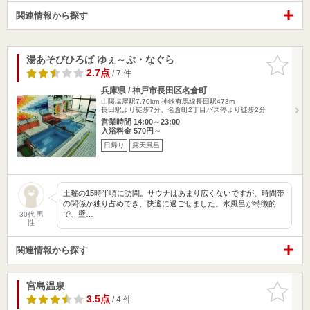
関連情報から探す
湯あそびひろば ゆぇ～ぶ・なぐら
お気に入
りに追加
2.7点
/ 7 件
兵庫県 / 神戸市長田区名倉町
山陽塩屋駅7.70km
神鉄有馬線長田駅473m
長田駅より徒歩7分、名倉町2丁目バス停より徒歩2分
営業時間 14:00～23:00
入浴料金 570円～
日帰り
露天風呂
土曜の15時半頃に訪問。サウナはあまり広くないですが、時間帯
の関係か独り占めでき、快適に過ごせました。水風呂が特徴的
で、壁…
30代 男
性
関連情報から探す
宮島温泉
お気に入
りに追加
3.5点
/ 4 件