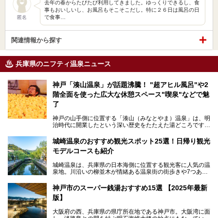
去年の春からたびたび利用してきました。ゆっくりできるし、食
事もおいしいし、お風呂もそこそこだし。特に２６日は風呂の日
で食事…
匿名
関連情報から探す
兵庫県のニフティ温泉ニュース
神戸「湊山温泉」が話題沸騰！ "超アヒル風呂"や2
階全面を使った広大な休憩スペース"喫泉"などで魅
了
神戸の山手側に位置する「湊山（みなとやま）温泉」は、明
治時代に開業したという深い歴史をたたえた湯どころです。
そんな長寿の温泉が今、話題となっています。理由は湯船い
っぱいに浮かぶアヒルちゃん。さらに、ゆったりくつろげて
城崎温泉のおすすめ観光スポット25選！日帰り観光
コワーキングも可能な休憩スペースも人気に。斬新な企画や
モデルコースも紹介
設備で人々をアッと驚かせる湊山温泉の魅力をリポートしま
す。
城崎温泉は、兵庫県の日本海側に位置する観光客に人気の温
泉地。川沿いの柳並木が情緒ある温泉街の街歩きや7つある
外湯巡り、ロープウェイからの絶景、冬のカニ料理などで知
られています。鉄道の駅から温泉街が近く、歩いて回るのに
神戸市のスーパー銭湯おすすめ15選 【2025年最新
ちょうどよい規模で、日帰りでの訪問にもおすすめです。
版】
この記事では、城崎温泉と周辺の見どころから厳選した25
大阪府の西、兵庫県の県庁所在地である神戸市。大阪湾に面
の観光スポットをピックアップ。温泉やご当地グルメなどを