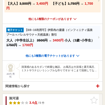
【大人】
3,500円
→
3,400円
【子ども】
1,750円
→
1,700
円
他にも1種類のクーポンがあります
【8/8~16利用可】伊弉冉の湯湯（インフィニティ温泉
電子チケット
プール＋バレルサウナ＋天然温泉）割引
大人（中学生以上）
3500円
→
3400円
小人（3歳~小学生）
1750円
→
1700円
他にも3種類の電子チケットがあります
清潔感のあるモダンで綺麗な施設。 お風呂は大浴場と露天風呂、
ミストサウナというシンプルな作りですが そこまで混雑してな…
40代 男
性
関連情報から探す
湊河湯
お気に入
りに追加
3.4点
/ 9 件