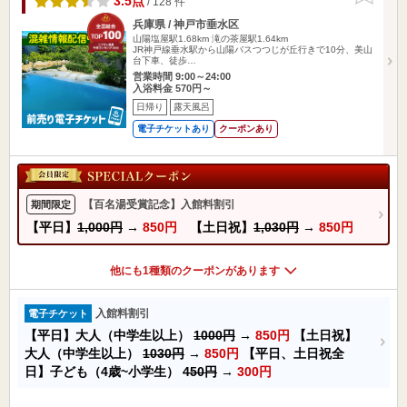
3.5点
/ 128 件
兵庫県 / 神戸市垂水区
山陽塩屋駅1.68km
滝の茶屋駅1.64km
JR神戸線垂水駅から山陽バスつつじが丘行きで10分、美山
台下車、徒歩…
営業時間 9:00～24:00
入浴料金 570円～
日帰り
露天風呂
電子チケットあり
クーポンあり
【百名湯受賞記念】入館料割引
期間限定
【平日】
1,000円
→
850円
【土日祝】
1,030円
→
850円
他にも1種類のクーポンがあります
入館料割引
電子チケット
【平日】大人（中学生以上）
1000円
→
850円
【土日祝】
大人（中学生以上）
1030円
→
850円
【平日、土日祝全
日】子ども（4歳~小学生）
450円
→
300円