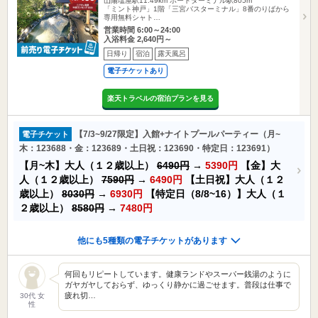
山陽塩屋駅11.49km
ポートターミナル駅805m
「ミント神戸」1階「三宮バスターミナル」8番のりばから
専用無料シャト…
営業時間 6:00～24:00
入浴料金 2,640円～
日帰り
宿泊
露天風呂
電子チケットあり
楽天トラベルの宿泊プランを見る
【7/3~9/27限定】入館+ナイトプールパーティー（月~
電子チケット
木：123688・金：123689・土日祝：123690・特定日：123691）
【月~木】大人（１２歳以上）
6490円
→
5390円
【金】大
人（１２歳以上）
7590円
→
6490円
【土日祝】大人（１２
歳以上）
8030円
→
6930円
【特定日（8/8~16）】大人（１
２歳以上）
8580円
→
7480円
他にも5種類の電子チケットがあります
何回もリピートしています。健康ランドやスーパー銭湯のように
ガヤガヤしておらず、ゆっくり静かに過ごせます。普段は仕事で
疲れ切…
30代 女
性