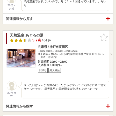
単純温泉でお肌にいいので、月に２～３回通っています。いろい
ろ…
50代～
女性
関連情報から探す
天然温泉 あぐろの湯
お気に入
りに追加
3.7点
/ 64 件
兵庫県 / 神戸市長田区
山陽塩屋駅6.72km
駒ヶ林駅227m
地下鉄駒ヶ林駅から徒歩3分阪神高速神戸線湊川出口から
一般道・市道西出…
営業時間 10:00～25:00
入浴料金 1,000円～
日帰り
露天風呂
伺った日はジムがお休みだったからか空いていて静かに過ごせて
良かったです。 露天風呂の天然温泉が気持ちよかったです。
30代 女
性
関連情報から探す