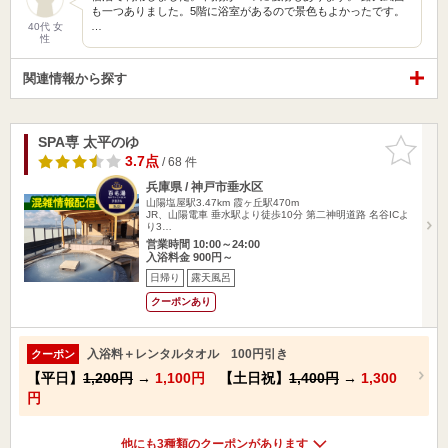
も一つありました。5階に浴室があるので景色もよかったです。
…
40代 女
性
関連情報から探す
SPA専 太平のゆ
お気に入
りに追加
3.7点
/ 68 件
兵庫県 / 神戸市垂水区
山陽塩屋駅3.47km
霞ヶ丘駅470m
JR、山陽電車 垂水駅より徒歩10分 第二神明道路 名谷ICよ
り3…
営業時間 10:00～24:00
入浴料金 900円～
日帰り
露天風呂
クーポンあり
入浴料＋レンタルタオル 100円引き
クーポン
【平日】
1,200円
→
1,100円
【土日祝】
1,400円
→
1,300
円
他にも3種類のクーポンがあります