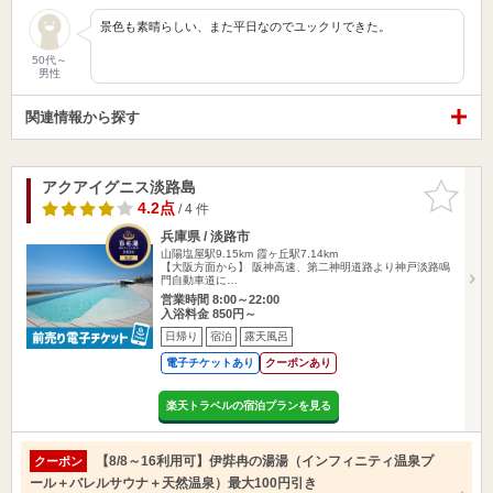
景色も素晴らしい、また平日なのでユックリできた。
50代～
男性
関連情報から探す
アクアイグニス淡路島
お気に入
りに追加
4.2点
/ 4 件
兵庫県 / 淡路市
山陽塩屋駅9.15km
霞ヶ丘駅7.14km
【大阪方面から】 阪神高速、第二神明道路より神戸淡路鳴
門自動車道に…
営業時間 8:00～22:00
入浴料金 850円～
日帰り
宿泊
露天風呂
電子チケットあり
クーポンあり
楽天トラベルの宿泊プランを見る
【8/8～16利用可】伊弉冉の湯湯（インフィニティ温泉プ
クーポン
ール＋バレルサウナ＋天然温泉）最大100円引き