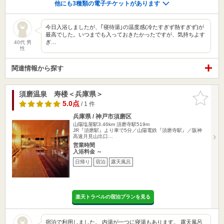
他にも3種類の電子チケットがあります
今日入浴しましたが、｢寝待湯｣の温度感(冷たすぎず熱すぎず)が
最高でした。いつまでも入っておきたかったですが、気持ちよす
ぎ…
40代 男
性
関連情報から探す
須磨温泉 寿楼＜兵庫県＞
お気に入
りに追加
5.0点
/ 1 件
兵庫県 / 神戸市須磨区
山陽塩屋駅3.46km
須磨寺駅519m
JR『須磨駅』より車で5分／山陽電鉄『須磨寺駅』／阪神
高速月見山出口…
営業時間
入浴料金 ～
日帰り
宿泊
露天風呂
楽天トラベルの宿泊プランを見る
宿泊で利用しました。 内湯が一つに寝湯もあります。 露天風呂