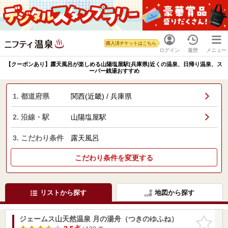
購入済チケットはこちら
ログイン
履歴
メニュー
【クーポンあり】露天風呂が楽しめる山陽塩屋駅(兵庫県)近くの温泉、日帰り温泉、ス
ーパー銭湯おすすめ
1. 都道府県
関西(近畿) / 兵庫県
2. 沿線・駅
山陽塩屋駅
3. こだわり条件
露天風呂
こだわり条件を変更する
リストから探す
地図から探す
ジェームス山天然温泉 月の湯舟（つきのゆふね）
お気に入
りに追加