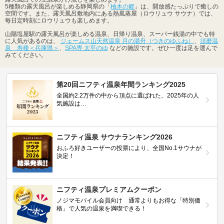
5種類の露天風呂が楽しめる静岡県の「
柚木の郷
」は、開放感たっぷりで癒しの
空間です。また、露天風呂敷地内にある熱風蒸屋（ロウリュウ サウナ）では、
毎日定時刻にロウリュウも楽しめます。
山陽塩屋駅の露天風呂が楽しめる温泉、日帰り温泉、スーパー銭湯の中でも特
に人気があるのは、
ジェームス山天然温泉 月の湯舟（つきのゆふね）
、
須磨温
泉 寿楼＜兵庫県＞
、
SPA専 太平のゆ
などの施設です。ぜひ一度は足を運んで
みてください。
第20回ニフティ温泉年間ランキング2025
全国約2.2万件の中から頂点に選ばれた、2025年の人
気施設は…
ニフティ温泉 サウナランキング2026
おふろ好きユーザーの投票により、全国No.1サウナが
決定！
ニフティ温泉プレミアムクーポン
ノジマモバイル会員向け 通常よりもお得な「特別価
格」で人気の温泉を満喫できる！