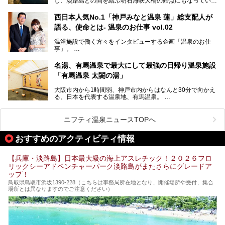
し、淡路島との間を結ぶ明石海峡大橋の始点にもなっていま
盛り込んだ日帰り観光モデルコースも紹介しているので、ぜ
す。古くから港町として栄え、異国情緒の残る異人館街や中
ひ参考にしてくださいね！
華街をはじめ、きらびやかに発展したハーバーランドなど、
西日本人気No.1「神戸みなと温泉 蓮」総支配人が
人気観光スポットもめじろ押しです。
語る、使命とは- 温泉のお仕事 vol.02
そして、温泉好きの視点から見ると、神戸市といえば何とい
っても「有馬温泉」。日本三古湯の一角をなす、歴史ある名
温浴施設で働く方々をインタビューする企画「温泉のお仕
湯です。そのお湯をリーズナブルに体験できる健康ランドや
事」。
スーパー銭湯があったら……。今回はそんな希望に沿う施設
第2弾はニフティ温泉年間ランキング2018で全国総合ランキ
も含め、おすすめのスパ銭をピックアップしてご紹介してい
ング西日本1位、2年連続「ベストオブ宿泊賞」に輝いた
きます！
名湯、有馬温泉で最大にして最強の日帰り温泉施設
「神戸みなと温泉 蓮」の魅力に迫りました！
「有馬温泉 太閤の湯」
大阪市内から1時間弱、神戸市内からはなんと30分で向かえ
る、日本を代表する温泉地、有馬温泉。
そのなかでも最大の規模を誇る「有馬温泉 太閤の湯」は、
有名な「金泉」と「銀泉」に加え、人工のの炭酸泉まで楽し
める、ある意味「最強」ともいえる施設です。
ニフティ温泉ニュースTOPへ
今回は自慢のお湯をメインにその魅力の数々を紹介します！
おすすめのアクティビティ情報
【兵庫・淡路島】日本最大級の海上アスレチック！２０２６フロ
リックシーアドベンチャーパーク淡路島がまたさらにグレードア
ップ！
鳥取県鳥取市浜坂1390‐228（こちらは事務局所在地となり、開催場所や受付、集合
場所とは異なりますのでご注意ください）