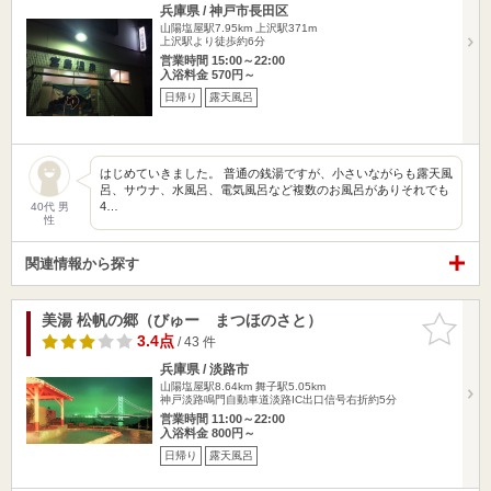
兵庫県 / 神戸市長田区
山陽塩屋駅7.95km
上沢駅371m
上沢駅より徒歩約6分
営業時間 15:00～22:00
入浴料金 570円～
日帰り
露天風呂
はじめていきました。 普通の銭湯ですが、小さいながらも露天風
呂、サウナ、水風呂、電気風呂など複数のお風呂がありそれでも
4…
40代 男
性
関連情報から探す
美湯 松帆の郷（びゅー まつほのさと）
お気に入
りに追加
3.4点
/ 43 件
兵庫県 / 淡路市
山陽塩屋駅8.64km
舞子駅5.05km
神戸淡路鳴門自動車道淡路IC出口信号右折約5分
営業時間 11:00～22:00
入浴料金 800円～
日帰り
露天風呂