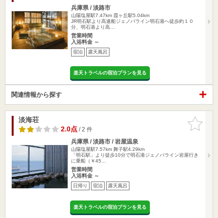
兵庫県 / 淡路市
山陽塩屋駅7.47km
霞ヶ丘駅5.04km
JR明石駅より高速船ジェノバライン明石港へ徒歩約１０
分、明石港より高…
営業時間
入浴料金 ～
宿泊
露天風呂
楽天トラベルの宿泊プランを見る
関連情報から探す
淡海荘
お気に入
りに追加
2.0点
/ 2 件
兵庫県 / 淡路市 / 岩屋温泉
山陽塩屋駅7.57km
舞子駅4.29km
「明石駅」より徒歩10分で明石港ジェノバライン岩屋行き
に乗船（￥45…
営業時間
入浴料金 ～
日帰り
宿泊
露天風呂
楽天トラベルの宿泊プランを見る