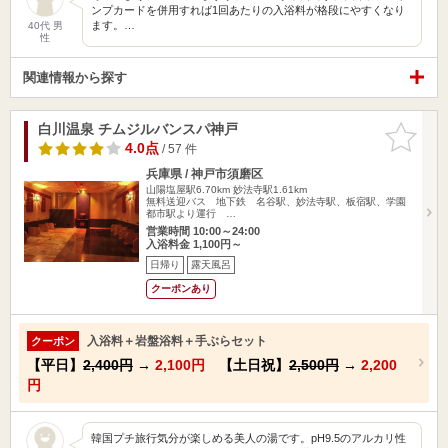
ンプカードを併用すれば1回あたりの入浴料が格段にやすくなり
ます。…
40代 男
性
関連情報から探す
白川温泉 チムジルバンスパ神戸
お気に入
りに追加
4.0点
/ 57 件
兵庫県 / 神戸市須磨区
山陽塩屋駅6.70km
妙法寺駅1.61km
無料送迎バス 地下鉄 名谷駅、妙法寺駅、板宿駅、学園
都市駅より運行 …
営業時間 10:00～24:00
入浴料金 1,100円～
日帰り
露天風呂
クーポンあり
入浴料＋岩盤浴料＋手ぶらセット
クーポン
【平日】
2,400円
→
2,100円
【土日祝】
2,500円
→
2,200
円
韓国プチ旅行気分が楽しめる美人の湯です。pH9.5のアルカリ性