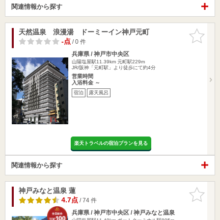
関連情報から探す
天然温泉 浪漫湯 ドーミーイン神戸元町
お気に入
りに追加
-点
/ 0 件
兵庫県 / 神戸市中央区
山陽塩屋駅11.39km
元町駅229m
JR/阪神「元町駅」より徒歩にて約4分
営業時間
入浴料金 ～
宿泊
露天風呂
楽天トラベルの宿泊プランを見る
関連情報から探す
神戸みなと温泉 蓮
お気に入
りに追加
4.7点
/ 74 件
兵庫県 / 神戸市中央区 / 神戸みなと温泉