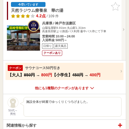
お気に入
今空いています
りに追加
天然ラジウム療養泉 華の湯
4.2点
/ 109 件
兵庫県 / 神戸市須磨区
山陽塩屋駅6.91km
丸山駅1.31km
高速長田駅より路面バス利用 薮中バス停にて下車
営業時間 10:00～24:00
入浴料金 500円～
日帰り
露天風呂
クーポンあり
サウナコース50円引き
クーポン
【大人】
850円
→
800円
【小学生】
450円
→
400円
他にも1種類のクーポンがあります
施設全体が綺麗でゆっくりくつろげました。
50代～
男性
関連情報から探す