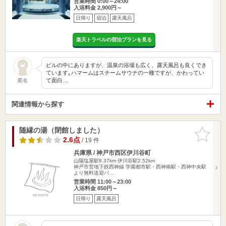
営業時間 0:00～24:00
入浴料金 2,900円～
日帰り
宿泊
露天風呂
楽天トラベルの宿泊プランを見る
ビルの中にありますが、温泉の浴場も広く、露天風呂も良くでき
ています｡ハマームはスチームサウナの一種ですが、かわってい
て面白…
匿名
関連情報から探す
随縁の湯（閉館しました）
お気に入
りに追加
2.6点
/ 19 件
兵庫県 / 神戸市西区伊川谷町
山陽塩屋駅8.37km
伊川谷駅2.52km
神戸市営地下鉄西神線 学園都市駅・西神南駅・西神中央駅
より無料送迎バ…
営業時間 11:00～23:00
入浴料金 850円～
日帰り
露天風呂