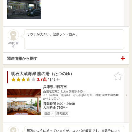
サウナが大きい。健康ランド並み。
40代 男
性
関連情報から探す
明石大蔵海岸 龍の湯（たつのゆ）
お気に入
りに追加
3.7点
/ 141 件
兵庫県 / 明石市
山陽塩屋駅6.41km
朝霧駅445m
JR山陽本線「朝霧駅」から徒歩6分第二神明道路大蔵谷IC
から1つ目の…
営業時間 9:00～26:00
入浴料金 750円～
日帰り
露天風呂
毎週のように通っていますが、コスパが最高です。回数券にスタ