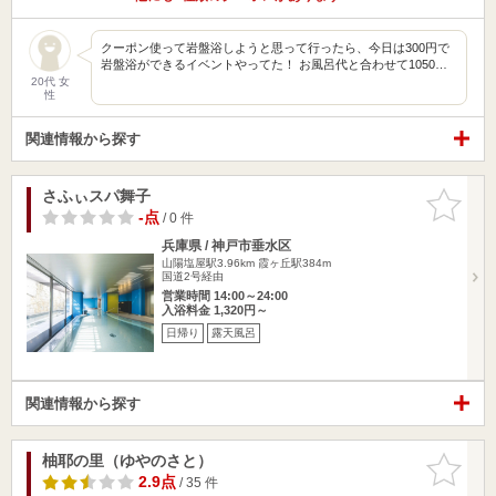
クーポン使って岩盤浴しようと思って行ったら、今日は300円で
岩盤浴ができるイベントやってた！ お風呂代と合わせて1050…
20代 女
性
関連情報から探す
さふぃスパ舞子
お気に入
りに追加
-点
/ 0 件
兵庫県 / 神戸市垂水区
山陽塩屋駅3.96km
霞ヶ丘駅384m
国道2号経由
営業時間 14:00～24:00
入浴料金 1,320円～
日帰り
露天風呂
関連情報から探す
柚耶の里（ゆやのさと）
お気に入
りに追加
2.9点
/ 35 件