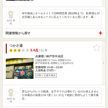
年中無休にオールナイトで20時間営業 (朝10時まで)。駐車場も12
台完備とあらゆるニーズに応えてくれていると思います。風…
30代 男
性
関連情報から探す
つかさ湯
お気に入
りに追加
3.4点
/ 11 件
兵庫県 / 神戸市中央区
山陽塩屋駅10.72km
花隈駅141m
神戸高速鉄道 花隈駅より徒歩約2分
営業時間 14:00～23:00
入浴料金 570円～
日帰り
露天風呂
昔ながらのレトロ銭湯。女子サウナは壊れているのか使えません
が水風呂の温度が16.7度くらいかな？絶妙に気持ちよくて露天風
呂…
30代 女
性