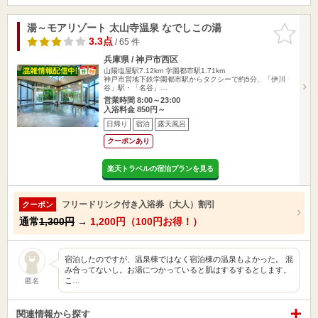
湯～モアリゾート 太山寺温泉 なでしこの湯
お気に入
りに追加
3.3点
/ 65 件
兵庫県 / 神戸市西区
山陽塩屋駅7.12km
学園都市駅1.71km
神戸市営地下鉄学園都市駅からタクシーで約5分、「伊川
谷」駅・「名谷」…
営業時間 8:00～23:00
入浴料金 850円～
日帰り
宿泊
露天風呂
クーポンあり
楽天トラベルの宿泊プランを見る
フリードリンク付き入浴券（大人）割引
クーポン
通常
1,300円
→
1,200円（100円お得！）
宿泊したのですが、温泉棟ではなく宿泊棟の温泉もよかった。 混
み合ってないし。お湯につかっていると肌はするするとします。
こ…
匿名
関連情報から探す