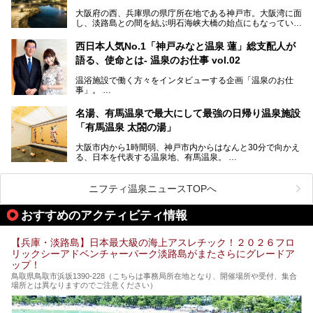
この記事では、城崎温泉と周辺の見どころから厳選した25
大阪府の西、兵庫県の県庁所在地である神戸市。大阪湾に面
の観光スポットをピックアップ。温泉やご当地グルメなどを
し、淡路島との間を結ぶ明石海峡大橋の始点にもなっていま
盛り込んだ日帰り観光モデルコースも紹介しているので、ぜ
す。古くから港町として栄え、異国情緒の残る異人館街や中
ひ参考にしてくださいね！
華街をはじめ、きらびやかに発展したハーバーランドなど、
西日本人気No.1「神戸みなと温泉 蓮」総支配人が
人気観光スポットもめじろ押しです。
語る、使命とは- 温泉のお仕事 vol.02
そして、温泉好きの視点から見ると、神戸市といえば何とい
っても「有馬温泉」。日本三古湯の一角をなす、歴史ある名
温浴施設で働く方々をインタビューする企画「温泉のお仕
湯です。そのお湯をリーズナブルに体験できる健康ランドや
事」。
スーパー銭湯があったら……。今回はそんな希望に沿う施設
第2弾はニフティ温泉年間ランキング2018で全国総合ランキ
も含め、おすすめのスパ銭をピックアップしてご紹介してい
ング西日本1位、2年連続「ベストオブ宿泊賞」に輝いた
きます！
名湯、有馬温泉で最大にして最強の日帰り温泉施設
「神戸みなと温泉 蓮」の魅力に迫りました！
「有馬温泉 太閤の湯」
大阪市内から1時間弱、神戸市内からはなんと30分で向かえ
る、日本を代表する温泉地、有馬温泉。
そのなかでも最大の規模を誇る「有馬温泉 太閤の湯」は、
有名な「金泉」と「銀泉」に加え、人工のの炭酸泉まで楽し
める、ある意味「最強」ともいえる施設です。
ニフティ温泉ニュースTOPへ
今回は自慢のお湯をメインにその魅力の数々を紹介します！
おすすめのアクティビティ情報
【兵庫・淡路島】日本最大級の海上アスレチック！２０２６フロ
リックシーアドベンチャーパーク淡路島がまたさらにグレードア
ップ！
鳥取県鳥取市浜坂1390‐228（こちらは事務局所在地となり、開催場所や受付、集合
場所とは異なりますのでご注意ください）