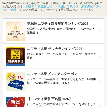
浜の宮駅の露天風呂が楽しめる温泉、日帰り温泉、スーパー銭湯の中でも特に
人気があるのは、
加古川天然温泉 ぷくぷくの湯
、
千代の湯
、
加古川温泉 みと
ろ荘（休業中）
などの施設です。ぜひ一度は足を運んでみてください。
第20回ニフティ温泉年間ランキング2025
全国約2.2万件の中から頂点に選ばれた、2025年の人
気施設は…
ニフティ温泉 サウナランキング2026
おふろ好きユーザーの投票により、全国No.1サウナが
決定！
ニフティ温泉プレミアムクーポン
ノジマモバイル会員向け 通常よりもお得な「特別価
格」で人気の温泉を満喫できる！
【ニフティ温泉 百名湯2026】
行ってみたい施設に投票してプレゼントを当てよう！