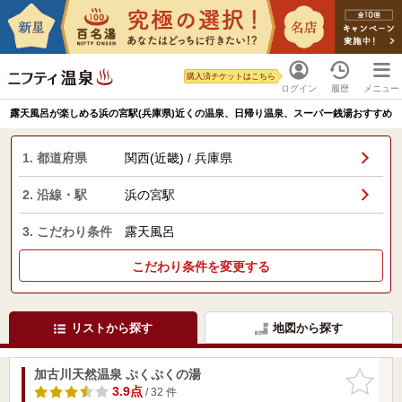
購入済チケットはこちら
ログイン
履歴
メニュー
露天風呂が楽しめる浜の宮駅(兵庫県)近くの温泉、日帰り温泉、スーパー銭湯おすすめ
1. 都道府県
関西(近畿) / 兵庫県
2. 沿線・駅
浜の宮駅
3. こだわり条件
露天風呂
こだわり条件を変更する
リストから探す
地図から探す
加古川天然温泉 ぷくぷくの湯
お気に入
りに追加
3.9点
/ 32 件