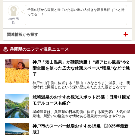
子供の頃から両親と来ていた思い出の大好きな温泉旅館 ずっと待
ってる！！
30代 男
性
関連情報から探す
兵庫県のニフティ温泉ニュース
神戸「湊山温泉」が話題沸騰！ "超アヒル風呂"や2
階全面を使った広大な休憩スペース"喫泉"などで魅
了
神戸の山手側に位置する「湊山（みなとやま）温泉」は、明
治時代に開業したという深い歴史をたたえた湯どころです。
そんな長寿の温泉が今、話題となっています。理由は湯船い
っぱいに浮かぶアヒルちゃん。さらに、ゆったりくつろげて
城崎温泉のおすすめ観光スポット25選！日帰り観光
コワーキングも可能な休憩スペースも人気に。斬新な企画や
モデルコースも紹介
設備で人々をアッと驚かせる湊山温泉の魅力をリポートしま
す。
城崎温泉は、兵庫県の日本海側に位置する観光客に人気の温
泉地。川沿いの柳並木が情緒ある温泉街の街歩きや7つある
外湯巡り、ロープウェイからの絶景、冬のカニ料理などで知
られています。鉄道の駅から温泉街が近く、歩いて回るのに
神戸市のスーパー銭湯おすすめ15選 【2025年最新
ちょうどよい規模で、日帰りでの訪問にもおすすめです。
版】