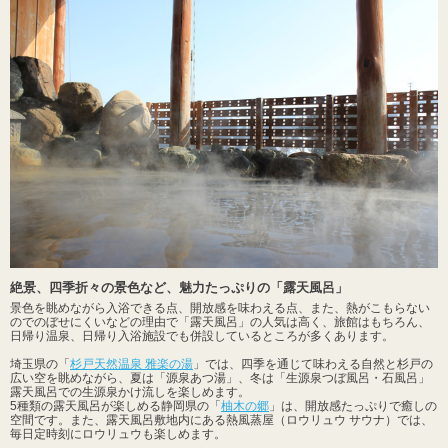
絶景、四季折々の景色など、魅力たっぷりの「露天風呂」
景色を眺めながら入浴できる点、開放感を味わえる点、また、熱がこもらない
のでのぼせにくいなどの理由で「露天風呂」の人気は高く、旅館はもちろん、
日帰り温泉、日帰り入浴施設でも併設しているところが多くあります。
埼玉県の「
杉戸天然温泉 雅楽の湯
」では、四季を通じて味わえる自然と杉戸の
広い空を眺めながら、夏は「源泉あつ湯」、冬は「生源泉つぼ風呂・石風呂」
露天風呂での生源泉かけ流しを楽しめます。
5種類の露天風呂が楽しめる静岡県の「
柚木の郷
」は、開放感たっぷりで癒しの
空間です。また、露天風呂敷地内にある熱風蒸屋（ロウリュウ サウナ）では、
毎日定時刻にロウリュウも楽しめます。