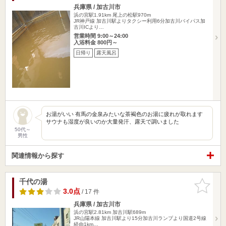
兵庫県 / 加古川市
浜の宮駅1.91km
尾上の松駅970m
JR神戸線 加古川駅よりタクシー利用6分加古川バイパス加
古川ICより…
営業時間 9:00～24:00
入浴料金 800円～
日帰り
露天風呂
お湯がいい 有馬の金泉みたいな茶褐色のお湯に疲れが取れます
サウナも湿度が良いのか大量発汗、露天で調いました
50代～
男性
関連情報から探す
千代の湯
お気に入
りに追加
3.0点
/ 17 件
兵庫県 / 加古川市
浜の宮駅2.81km
加古川駅689m
JR山陽本線 加古川駅より15分加古川ランプより国道2号線
経由1km…