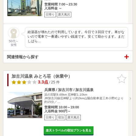
営業時間 7:00～23:30
入浴料金 ～
日帰り
露天風呂
給湯器が壊れたので利用しています。今日で３回目です。車がな
いので電車で一番通いやすい銭湯です。安くて助かります。まだ
しばら…
50代～
女性
関連情報から探す
加古川温泉 みとろ荘（休業中）
お気に入
りに追加
3.3点
/ 25 件
兵庫県 / 加古川市 / 加古川温泉
浜の宮駅9.48km
厄神駅1.10km
JR加古川線厄神駅より約2km山陽自動車道三木小野ICより
約15分／…
営業時間 10:00～19:00
入浴料金 900円～
日帰り
宿泊
露天風呂
楽天トラベルの宿泊プランを見る