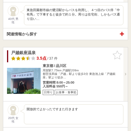
東急田園都市線の鷺沼駅からバスを利用し、４つ目のバス停「中
有馬」で下車すると徒歩で約１分。周りは住宅街、しかもバス通
り沿い…
40代 男
性
関連情報から探す
戸越銀座温泉
お気に入
りに追加
3.5点
/ 37 件
東京都 / 品川区
用賀駅7.75km
戸越駅209m
都営浅草線「戸越」駅より徒歩3分 東急池上線「戸越銀
座」駅より徒歩…
営業時間 8:00～25:00
入浴料金 550円～
日帰り
お食事・食事処
開放的でよかったですまた行きます
20代 女
性