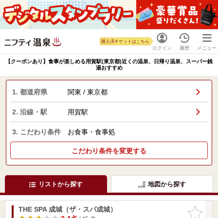
購入済チケットはこちら
ログイン
履歴
メニュー
【クーポンあり】食事が楽しめる用賀駅(東京都)近くの温泉、日帰り温泉、スーパー銭
湯おすすめ
1. 都道府県
関東 / 東京都
2. 沿線・駅
用賀駅
3. こだわり条件
お食事・食事処
こだわり条件を変更する
リストから探す
地図から探す
THE SPA 成城（ザ・スパ成城）
お気に入
りに追加