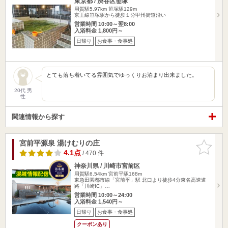
東京都 / 渋谷区笹塚
用賀駅5.97km
笹塚駅129m
京王線笹塚駅から徒歩１分甲州街道沿い
営業時間 10:00～翌8:00
入浴料金 1,800円～
日帰り
お食事・食事処
とても落ち着いてる雰囲気でゆっくりお泊まり出来ました。
20代 男
性
関連情報から探す
宮前平源泉 湯けむりの庄
お気に入
りに追加
4.1点
/ 470 件
神奈川県 / 川崎市宮前区
用賀駅6.54km
宮前平駅168m
東急田園都市線「宮前平」駅 北口より徒歩4分東名高速道
路「川崎IC」…
営業時間 10:00～24:00
入浴料金 1,540円～
日帰り
お食事・食事処
クーポンあり