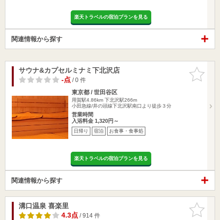
楽天トラベルの宿泊プランを見る
関連情報から探す
サウナ&カプセルミナミ下北沢店
お気に入
りに追加
-点
/ 0 件
東京都 / 世田谷区
用賀駅4.86km
下北沢駅266m
小田急線/井の頭線下北沢駅南口より徒歩３分
営業時間
入浴料金 1,320円～
日帰り
宿泊
お食事・食事処
楽天トラベルの宿泊プランを見る
関連情報から探す
溝口温泉 喜楽里
お気に入
りに追加
4.3点
/ 914 件