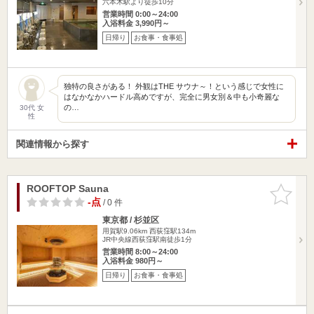
六本木駅より徒歩10分
営業時間 0:00～24:00
入浴料金 3,990円～
日帰り
お食事・食事処
独特の良さがある！ 外観はTHE サウナ～！という感じで女性に
はなかなかハードル高めですが、完全に男女別＆中も小奇麗な
の…
30代 女
性
関連情報から探す
ROOFTOP Sauna
お気に入
りに追加
-点
/ 0 件
東京都 / 杉並区
用賀駅9.06km
西荻窪駅134m
JR中央線西荻窪駅南徒歩1分
営業時間 8:00～24:00
入浴料金 980円～
日帰り
お食事・食事処