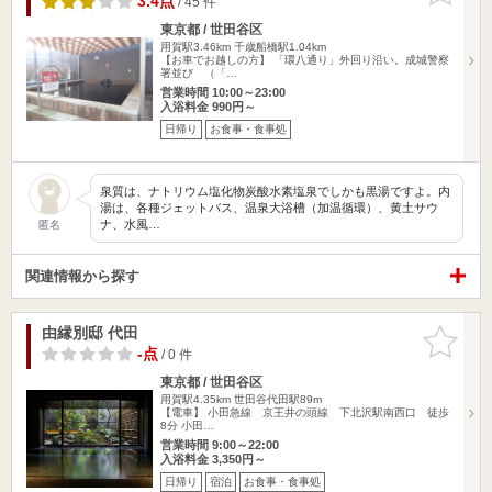
3.4点
/ 45 件
東京都 / 世田谷区
用賀駅3.46km
千歳船橋駅1.04km
【お車でお越しの方】 「環八通り」外回り沿い。成城警察
署並び （「…
営業時間 10:00～23:00
入浴料金 990円～
日帰り
お食事・食事処
泉質は、ナトリウム塩化物炭酸水素塩泉でしかも黒湯ですよ。内
湯は、各種ジェットバス、温泉大浴槽（加温循環）、黄土サウ
ナ、水風…
匿名
関連情報から探す
由縁別邸 代田
お気に入
りに追加
-点
/ 0 件
東京都 / 世田谷区
用賀駅4.35km
世田谷代田駅89m
【電車】 小田急線 京王井の頭線 下北沢駅南西口 徒歩
8分 小田…
営業時間 9:00～22:00
入浴料金 3,350円～
日帰り
宿泊
お食事・食事処