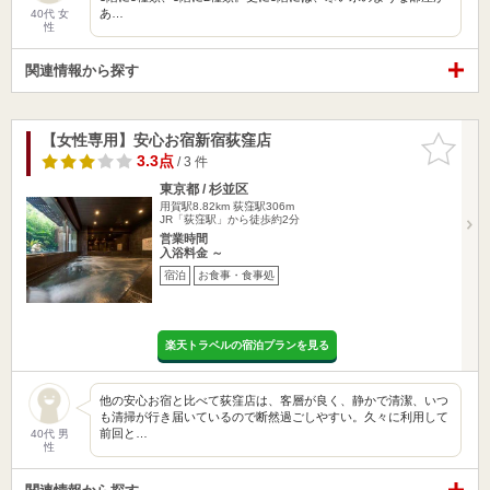
あ…
40代 女
性
関連情報から探す
【女性専用】安心お宿新宿荻窪店
お気に入
りに追加
3.3点
/ 3 件
東京都 / 杉並区
用賀駅8.82km
荻窪駅306m
JR「荻窪駅」から徒歩約2分
営業時間
入浴料金 ～
宿泊
お食事・食事処
楽天トラベルの宿泊プランを見る
他の安心お宿と比べて荻窪店は、客層が良く、静かで清潔、いつ
も清掃が行き届いているので断然過ごしやすい。久々に利用して
前回と…
40代 男
性