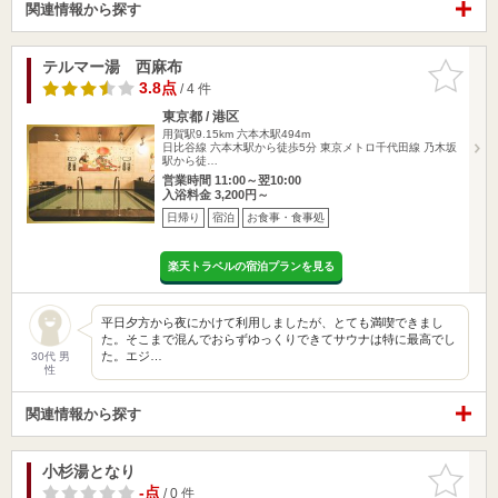
関連情報から探す
テルマー湯 西麻布
お気に入
りに追加
3.8点
/ 4 件
東京都 / 港区
用賀駅9.15km
六本木駅494m
日比谷線 六本木駅から徒歩5分 東京メトロ千代田線 乃木坂
駅から徒…
営業時間 11:00～翌10:00
入浴料金 3,200円～
日帰り
宿泊
お食事・食事処
楽天トラベルの宿泊プランを見る
平日夕方から夜にかけて利用しましたが、とても満喫できまし
た。そこまで混んでおらずゆっくりできてサウナは特に最高でし
た。エジ…
30代 男
性
関連情報から探す
小杉湯となり
お気に入
りに追加
-点
/ 0 件