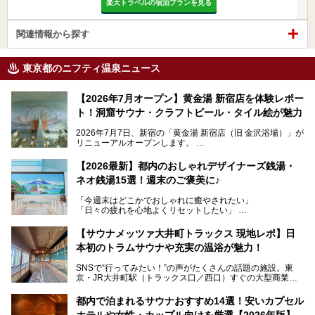
楽天トラベルの宿泊プランを見る
関連情報から探す
東京都のニフティ温泉ニュース
【2026年7月オープン】黄金湯 新宿店を体験レポー
ト！洞窟サウナ・クラフトビール・タイル絵が魅力
2026年7月7日、新宿の「黄金湯 新宿店（旧 金沢浴場）」が
リニューアルオープンします。
レトロでノスタルジックなタイル絵はそのまま、昔からここ
【2026最新】都内のおしゃれデザイナーズ銭湯・
を知る地元の人にも、新しく足を運んでくれる人にも愛され
ネオ銭湯15選！週末のご褒美に♪
る、今の時代の"銭湯"として生まれ変わりました。洞窟のよ
うなユニークなサウナ、自家醸造のクラフトビールが飲める
「今週末はどこかでおしゃれに癒やされたい」
ビアバーなど、新しく登場したスポットも併せて紹介しま
「日々の疲れを心地よくリセットしたい」
す。充実した設備があるのに、基本の入浴料が銭湯価格の5
──そんなときにおすすめなのが、今、都内で大きなブーム
50円というのも嬉しすぎます！
となっている新しいスタイルの銭湯です。
【サウナメッツァ大井町トラックス 現地レポ】日
本初のトラムサウナや充実の温浴が魅力！
最近、SNSやメディアで「デザイナーズ銭湯」や「ネオ銭
湯」という言葉をよく耳にしませんか？
SNSで“行ってみたい！”の声がたくさんの話題の施設。東
京・JR大井町駅（トラックス口／西口）すぐの大型商業施
本記事では、そもそもこれらがどんな銭湯なのか、その気に
設・大井町 トラックスに、2026年3月28日、「サウナメッ
なる違いを分かりやすく解説！さらに、都内で絶対に外せな
ツァ大井町トラックス」がニューオープン。施設の様子をレ
いおしゃれな名店15選を、おすすめの順番で一挙にご紹介
都内で泊まれるサウナおすすめ14選！安いカプセル
ポ―トします。
します。
ホテルや女性・カップル向けを厳選【2026年版】