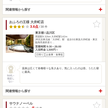
関連情報から探す
おふろの王様 大井町店
お気に入
りに追加
3.6点
/ 38 件
東京都 / 品川区
用賀駅9.32km
大井町駅142m
JR京浜東北線「大井町」駅 徒歩3分東急大井町線・東京
臨海高速鉄道り…
営業時間 9:30～26:00
入浴料金 1,500円～
日帰り
お食事・食事処
温泉は広くて各種様々な良さあり。気に入ったのは壺。うたた寝
に最高。
50代～
指定し
ない
関連情報から探す
サウナノーベル
お気に入
りに追加