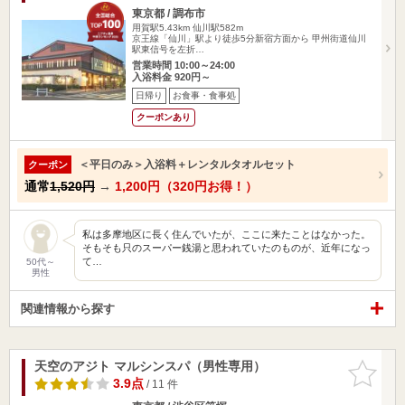
東京都 / 調布市
用賀駅5.43km
仙川駅582m
京王線「仙川」駅より徒歩5分新宿方面から 甲州街道仙川
駅東信号を左折…
営業時間 10:00～24:00
入浴料金 920円～
日帰り
お食事・食事処
クーポンあり
＜平日のみ＞入浴料＋レンタルタオルセット
クーポン
通常
1,520円
→
1,200円（320円お得！）
私は多摩地区に長く住んでいたが、ここに来たことはなかった。
そもそも只のスーパー銭湯と思われていたのものが、近年になっ
て…
50代～
男性
関連情報から探す
天空のアジト マルシンスパ（男性専用）
お気に入
りに追加
3.9点
/ 11 件