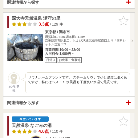
関連情報から探す
深大寺天然温泉 湯守の里
お気に入
りに追加
3.3点
/ 129 件
東京都 / 調布市
用賀駅8.78km
調布駅1.42km
京王線調布駅北口、およびJR線武蔵境駅南口より「無料シ
ャトル送迎バス…
営業時間 10:00～22:00
入浴料金 1,080円～
日帰り
お食事・食事処
サウナホームグランドです。 スチームサウナで少し温度は低くめ
ですが、私にはベスト！ 水風呂も丁度良い水温で最高です。 …
40代 男
性
関連情報から探す
お気に入
今空いています
りに追加
天然温泉 なごみの湯
4.0点
/ 110 件