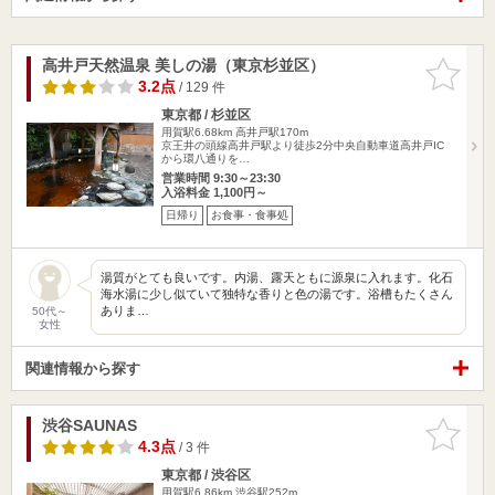
高井戸天然温泉 美しの湯（東京杉並区）
お気に入
りに追加
3.2点
/ 129 件
東京都 / 杉並区
用賀駅6.68km
高井戸駅170m
京王井の頭線高井戸駅より徒歩2分中央自動車道高井戸IC
から環八通りを…
営業時間 9:30～23:30
入浴料金 1,100円～
日帰り
お食事・食事処
湯質がとても良いです。内湯、露天ともに源泉に入れます。化石
海水湯に少し似ていて独特な香りと色の湯です。浴槽もたくさん
ありま…
50代～
女性
関連情報から探す
渋谷SAUNAS
お気に入
りに追加
4.3点
/ 3 件
東京都 / 渋谷区
用賀駅6.86km
渋谷駅252m