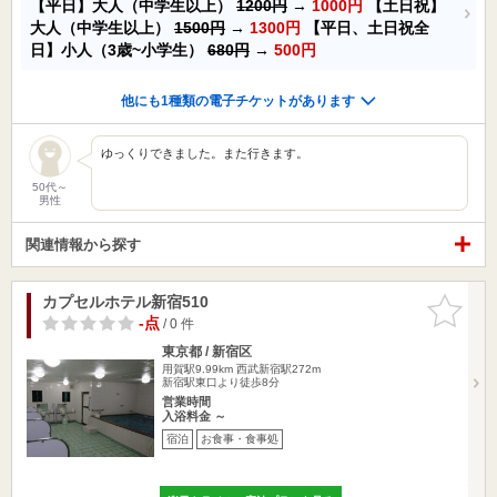
【平日】大人（中学生以上）
1200円
→
1000円
【土日祝】
大人（中学生以上）
1500円
→
1300円
【平日、土日祝全
日】小人（3歳~小学生）
680円
→
500円
他にも1種類の電子チケットがあります
ゆっくりできました。また行きます。
50代～
男性
関連情報から探す
カプセルホテル新宿510
お気に入
りに追加
-点
/ 0 件
東京都 / 新宿区
用賀駅9.99km
西武新宿駅272m
新宿駅東口より徒歩8分
営業時間
入浴料金 ～
宿泊
お食事・食事処