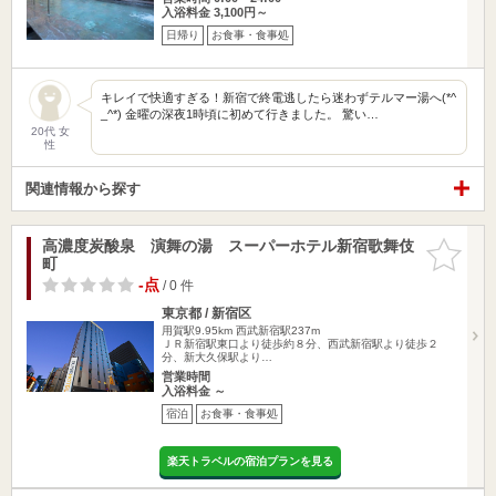
入浴料金 3,100円～
日帰り
お食事・食事処
キレイで快適すぎる！新宿で終電逃したら迷わずテルマー湯へ(*^
_^*) 金曜の深夜1時頃に初めて行きました。 驚い…
20代 女
性
関連情報から探す
高濃度炭酸泉 演舞の湯 スーパーホテル新宿歌舞伎
お気に入
町
りに追加
-点
/ 0 件
東京都 / 新宿区
用賀駅9.95km
西武新宿駅237m
ＪＲ新宿駅東口より徒歩約８分、西武新宿駅より徒歩２
分、新大久保駅より…
営業時間
入浴料金 ～
宿泊
お食事・食事処
楽天トラベルの宿泊プランを見る