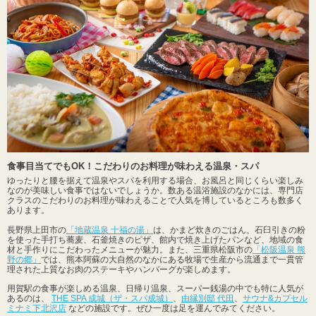
食事目当てでもOK！こだわりのお料理が味わえる温泉・スパ
ゆったりと腰を据えて温泉やスパを利用する場合、お風呂と同じくらい楽しみ
なのが美味しい食事ではないでしょうか。数ある温浴施設のなかには、専門店
クラスのこだわりのお料理が味わえることで人気を博しているところも数多く
あります。
長野県上田市の
「地蔵温泉 十福の湯」
は、かまど炊きのごはん、石臼引きの粉
を使った手打ち蕎麦、石釜焼きのピザ、館内で焼き上げたパンなど、地域の食
材と手作りにこだわったメニューが魅力。また、三重県松阪市の
「松阪温泉 熊
野の郷」
では、熊本阿蘇の大自然のなかにある牧場で生産から流通まで一貫管
理された上質なお肉のステーキやハンバーグが楽しめます。
用賀駅の食事が楽しめる温泉、日帰り温泉、スーパー銭湯の中でも特に人気が
あるのは、
THE SPA 成城（ザ・スパ成城）
、
由縁別邸 代田
、
サウナ&カプセル
ミナミ下北沢店
などの施設です。ぜひ一度は足を運んでみてください。