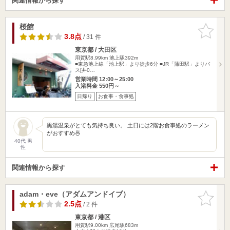
関連情報から探す
桜館
お気に入
りに追加
3.8点
/ 31 件
東京都 / 大田区
用賀駅8.99km
池上駅392m
■東急池上線「池上駅」より徒歩6分 ■JR「蒲田駅」よりバ
ス[井0…
営業時間 12:00～25:00
入浴料金 550円～
日帰り
お食事・食事処
黒湯温泉がとても気持ち良い。 土日には2階お食事処のラーメン
がおすすめ🍜
40代 男
性
関連情報から探す
adam・eve（アダムアンドイブ）
お気に入
りに追加
2.5点
/ 2 件
東京都 / 港区
用賀駅9.00km
広尾駅683m