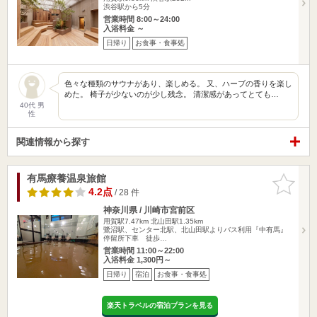
渋谷駅から5分
営業時間 8:00～24:00
入浴料金 ～
日帰り
お食事・食事処
色々な種類のサウナがあり、楽しめる。 又、ハーブの香りを楽し
めた。 椅子が少ないのが少し残念。 清潔感があってとても…
40代 男
性
関連情報から探す
有馬療養温泉旅館
お気に入
りに追加
4.2点
/ 28 件
神奈川県 / 川崎市宮前区
用賀駅7.47km
北山田駅1.35km
鷺沼駅、センター北駅、北山田駅よりバス利用『中有馬』
停留所下車 徒歩…
営業時間 11:00～22:00
入浴料金 1,300円～
日帰り
宿泊
お食事・食事処
楽天トラベルの宿泊プランを見る