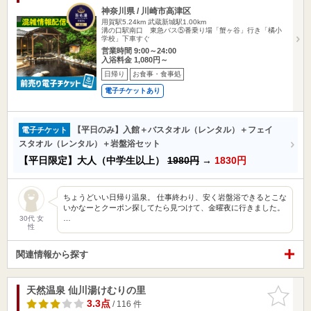
神奈川県 / 川崎市高津区
用賀駅5.24km
武蔵新城駅1.00km
溝の口駅南口 東急バス⑤番乗り場「蟹ヶ谷」行き「橘小
学校」下車すぐ
営業時間 9:00～24:00
入浴料金 1,080円～
日帰り
お食事・食事処
電子チケットあり
【平日のみ】入館＋バスタオル（レンタル）＋フェイ
電子チケット
スタオル（レンタル）＋岩盤浴セット
【平日限定】大人（中学生以上）
1980円
→
1830円
ちょうどいい日帰り温泉。 仕事終わり、安く岩盤浴できるとこな
いかなーとクーポン探してたら見つけて、金曜夜に行きました。
…
30代 女
性
関連情報から探す
天然温泉 仙川湯けむりの里
お気に入
りに追加
3.3点
/ 116 件