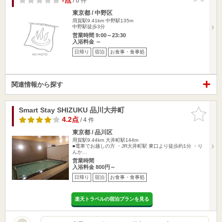
-点
/ 0 件
東京都 / 中野区
用賀駅9.41km
中野駅135m
中野駅徒歩3分
営業時間 9:00～23:30
入浴料金 ～
日帰り
宿泊
お食事・食事処
関連情報から探す
Smart Stay SHIZUKU 品川大井町
お気に入
りに追加
4.2点
/ 4 件
東京都 / 品川区
用賀駅9.44km
大井町駅144m
■電車でお越しの方 ・JR大井町駅 東口より徒歩約1分 ・り
んか…
営業時間
入浴料金 800円～
日帰り
宿泊
お食事・食事処
楽天トラベルの宿泊プランを見る