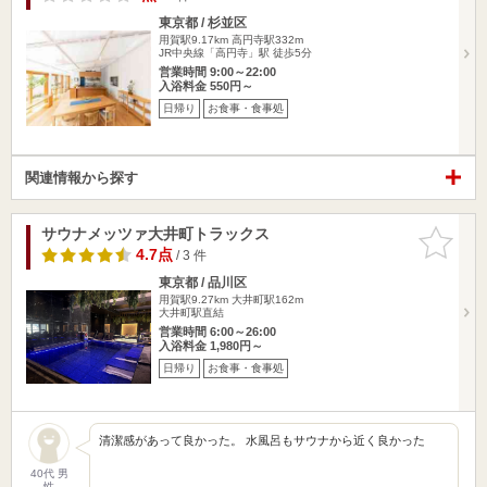
東京都 / 杉並区
用賀駅9.17km
高円寺駅332m
JR中央線「高円寺」駅 徒歩5分
営業時間 9:00～22:00
入浴料金 550円～
日帰り
お食事・食事処
関連情報から探す
サウナメッツァ大井町トラックス
お気に入
りに追加
4.7点
/ 3 件
東京都 / 品川区
用賀駅9.27km
大井町駅162m
大井町駅直結
営業時間 6:00～26:00
入浴料金 1,980円～
日帰り
お食事・食事処
清潔感があって良かった。 水風呂もサウナから近く良かった
40代 男
性