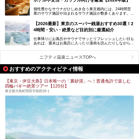
個性豊かなサウナがひしめき合う東京都内には、24時間営
業のサウナ施設や泊まれるサウナ施設が数多くあります。
終電を逃した深夜の利用に限らず、時間を気にしないサウナ
を旅の目的とする「サ旅」や自分へのご褒美のための宿泊な
【2026最新】東京のスーパー銭湯おすすめ30選！2
ど、自分の好きなタイミングで好きなだけサ活ができるのが
4時間・安い・絶景など目的別に厳選紹介
魅力です。
仕事帰りにお風呂やサウナでサッとリフレッシュしたい日も
最近では、男性専用施設だけでなく、カップルや女性に嬉し
あれば、週末はお風呂に入ったり漫画を読んだりしながら一
い個室サウナも増えてきました。
日中ダラダラ過ごしたい日もあると思います。
この記事では、東京都内にある24時間営業のサウナの中か
また、終電を逃してしまい、「このまま朝までゆっくりでき
ら、特におすすめしたい施設14選をご紹介します。
ニフティ温泉ニュースTOPへ
る場所があれば」と探した経験がある人も多いのではないで
宿泊可能な施設もピックアップしているので、ぜひチェック
しょうか。
してみてください。
おすすめのアクティビティ情報
そこで本記事では、東京でおすすめのスーパー銭湯を、目的
別に厳選した30施設からご紹介します。
【東京・伊豆大島】日本唯一の「裏砂漠」へ！普通免許で楽しむ
24時間営業で宿泊できる施設や、1,000円以下で楽しめる安
四輪バギー絶景ツアー【120分】
い施設、デートや休日レジャーにもぴったりなエンタメ要素
が充実した施設など、利用のシーンに合わせて参考にしてく
東京都大島町岡田字助田28-1
ださい。