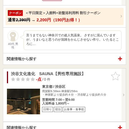
＜平日限定＞入館料+岩盤浴利用料 割引クーポン
クーポン
通常
2,390円
→
2,200円（190円お得！）
言うまでもない神奈川での超人気温泉。 さすがに混んでいます
が、うまいなと思うのが混雑をかんじさせない作り。 いたるとこ
ろに…
40代 男
性
関連情報から探す
渋谷文化進化 SAUNA【男性専用施設】
お気に入
りに追加
-点
/ 0 件
東京都 / 渋谷区
用賀駅6.56km
神泉駅258m
・神泉駅より徒歩約４分 ・渋谷駅より徒歩約５分
営業時間 7:00～翌4:00
入浴料金 1,800円～
日帰り
宿泊
お食事・食事処
関連情報から探す