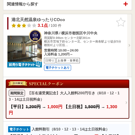
関連情報から探す
港北天然温泉ゆったりCOco
お気に入
りに追加
3.1点
/ 100 件
神奈川県 / 横浜市都筑区中川中央
用賀駅9.98km
センター北駅381m
横浜市営地下鉄センター北、センター南各駅より徒歩5分
都筑ICより区役…
営業時間 10:00～24:00
入浴料金 1,200円～
日帰り
お食事・食事処
電子チケットあり
【百名湯受賞記念】大人入館料200円引き（8/10・12・1
期間限定
3・14は土日祝料金）
【平日】
1,200円
→
1,000円
【土日祝】
1,500円
→
1,300
円
入館料割引（8/10・12・13・14は土日祝料金）
電子チケット