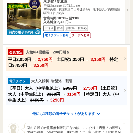
東京都 / 杉並区
用賀駅8.81km
荻窪駅174m
JR中央線 荻窪駅西口より徒歩1分 地下鉄丸ノ内線荻窪
駅西口より徒歩…
営業時間 10:30～翌9:00
入浴料金 2,300円～
日帰り
宿泊
お食事・食事処
電子チケットあり
クーポンあり
入館料+岩盤浴 200円引き
会員限定
平日
2,950円
→
2,750円
土日祝
3,350円
→
3,150円
特定
日
3,450円
→
3,250円
大人入館料+岩盤浴 割引
電子チケット
【平日】大人（中学生以上）
2950円
→
2750円
【土日祝】
大人（中学生以上）
3350円
→
3150円
【特定日】大人（中
学生以上）
3450円
→
3250円
他にも1種類の電子チケットがあります
都内近郊で岩盤浴無制限利用なのは、ここだけ！岩盤浴の種類も
3階に5種類、5階に2種類。更に5階には、寒い氷のような部屋が