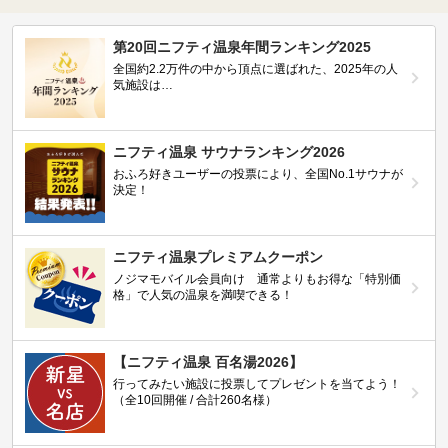
第20回ニフティ温泉年間ランキング2025
全国約2.2万件の中から頂点に選ばれた、2025年の人
気施設は…
ニフティ温泉 サウナランキング2026
おふろ好きユーザーの投票により、全国No.1サウナが
決定！
ニフティ温泉プレミアムクーポン
ノジマモバイル会員向け 通常よりもお得な「特別価
格」で人気の温泉を満喫できる！
【ニフティ温泉 百名湯2026】
行ってみたい施設に投票してプレゼントを当てよう！
（全10回開催 / 合計260名様）