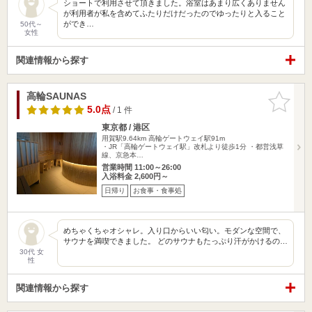
ショートで利用させて頂きました。浴室はあまり広くありません
が利用者が私を含めてふたりだけだったのでゆったりと入ること
ができ…
50代～
女性
関連情報から探す
高輪SAUNAS
お気に入
りに追加
5.0点
/ 1 件
東京都 / 港区
用賀駅9.64km
高輪ゲートウェイ駅91m
・JR「高輪ゲートウェイ駅」改札より徒歩1分 ・都営浅草
線、京急本…
営業時間 11:00～26:00
入浴料金 2,600円～
日帰り
お食事・食事処
めちゃくちゃオシャレ。入り口からいい匂い。モダンな空間で、
サウナを満喫できました。 どのサウナもたっぷり汗がかけるの…
30代 女
性
関連情報から探す