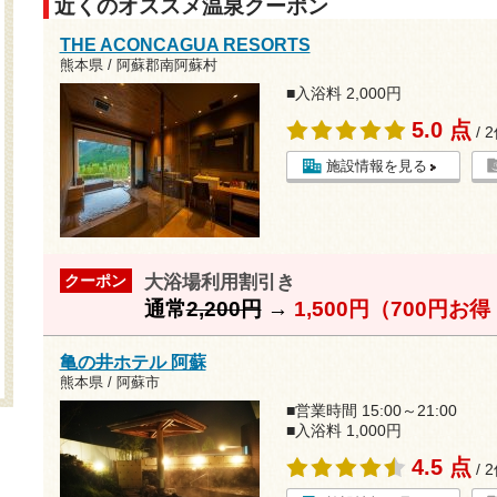
近くのオススメ温泉クーポン
THE ACONCAGUA RESORTS
熊本県 / 阿蘇郡南阿蘇村
■入浴料 2,000円
5.0 点
/ 
施設情報を見る
大浴場利用割引き
クーポン
通常
2,200円
→
1,500円（700円お
亀の井ホテル 阿蘇
熊本県 / 阿蘇市
■営業時間 15:00～21:00
■入浴料 1,000円
4.5 点
/ 