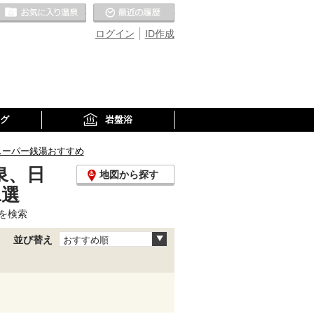
お気に入りの温泉
最近の履歴
ログイン
ID作成
グ
岩盤浴
スーパー銭湯おすすめ
泉、日
地図から探す
1選
を検索
並び替え
おすすめ順