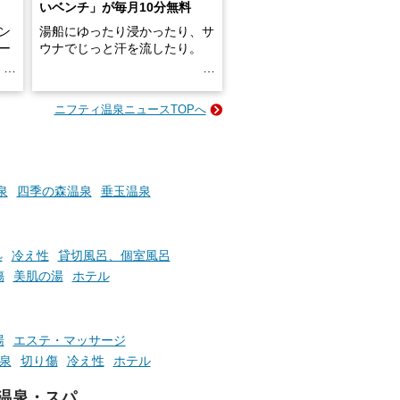
いベンチ」が毎月10分無料
ン
湯船にゆったり浸かったり、サ
ロー
ウナでじっと汗を流したり。
る
名
e-
ニフティ温泉ニュースTOPへ
い
そんな「一人でぼんやり過ごす
時間」、ふだん後回しにしてい
た「これからのこと」や「ちょ
っとした悩み」が、頭に浮かん
でくることはありませんか？
泉
四季の森温泉
垂玉温泉
お風呂でリラックスしているか
処
冷え性
貸切風呂、個室風呂
らこそ向き合える、大切な自分
傷
美肌の湯
ホテル
の本音。
そんな心のつぶやきを、湯あが
りの温まった心のまま相談でき
湯
エステ・マッサージ
たら素敵ですよね。
泉
切り傷
冷え性
ホテル
温泉・スパ