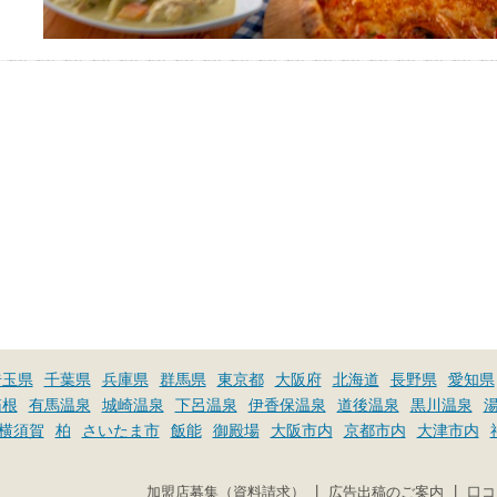
埼玉県
千葉県
兵庫県
群馬県
東京都
大阪府
北海道
長野県
愛知県
箱根
有馬温泉
城崎温泉
下呂温泉
伊香保温泉
道後温泉
黒川温泉
横須賀
柏
さいたま市
飯能
御殿場
大阪市内
京都市内
大津市内
|
|
加盟店募集（資料請求）
広告出稿のご案内
口コ