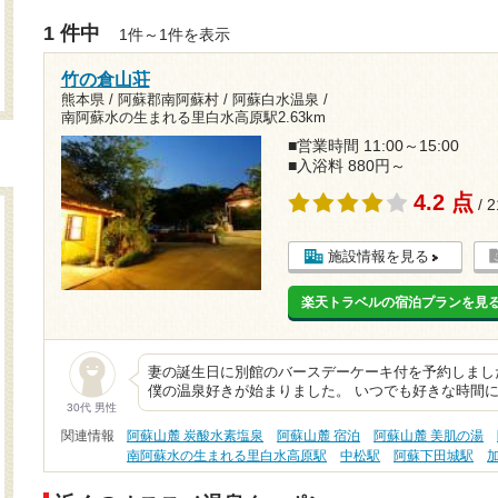
1 件中
1件～1件を表示
竹の倉山荘
熊本県 / 阿蘇郡南阿蘇村 / 阿蘇白水温泉 /
南阿蘇水の生まれる里白水高原駅2.63km
■営業時間 11:00～15:00
■入浴料 880円～
4.2 点
/ 
施設情報を見る
楽天トラベルの宿泊プランを見
妻の誕生日に別館のバースデーケーキ付を予約しまし
僕の温泉好きが始まりました。 いつでも好きな時間
30代 男性
関連情報
阿蘇山麓 炭酸水素塩泉
阿蘇山麓 宿泊
阿蘇山麓 美肌の湯
南阿蘇水の生まれる里白水高原駅
中松駅
阿蘇下田城駅