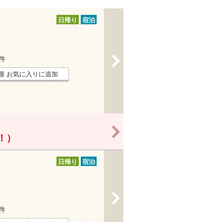
日帰り
宿泊
>
2件
お気に入りに追加
>
得！）
日帰り
宿泊
>
2件