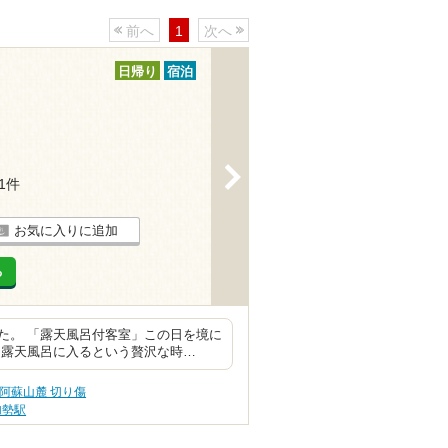
前へ
1
次へ
日帰り
宿泊
>
21件
お気に入りに追加
る
た。 「露天風呂付客室」この日を境に
に露天風呂に入るという贅沢な時…
阿蘇山麓 切り傷
加勢駅