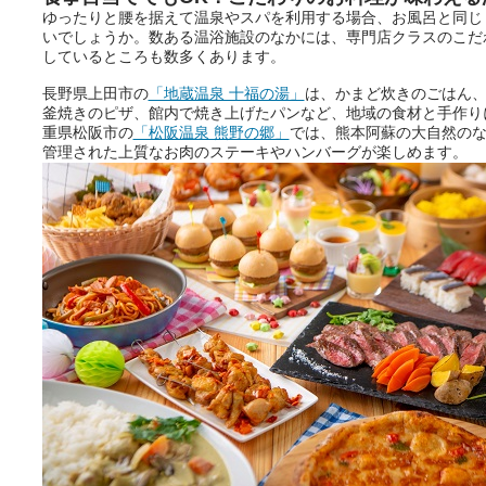
ゆったりと腰を据えて温泉やスパを利用する場合、お風呂と同じ
いでしょうか。数ある温浴施設のなかには、専門店クラスのこだ
しているところも数多くあります。
長野県上田市の
「地蔵温泉 十福の湯」
は、かまど炊きのごはん
釜焼きのピザ、館内で焼き上げたパンなど、地域の食材と手作り
重県松阪市の
「松阪温泉 熊野の郷」
では、熊本阿蘇の大自然の
管理された上質なお肉のステーキやハンバーグが楽しめます。