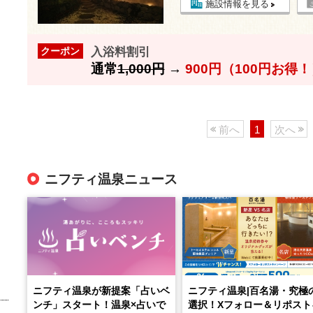
施設情報を見る
入浴料割引
クーポン
通常
1,000円
→
900円（100円お得
前へ
1
次へ
ニフティ温泉ニュース
ニフティ温泉が新提案「占いベ
ニフティ温泉|百名湯・究極
ンチ」スタート！温泉×占いで
選択！Xフォロー＆リポスト