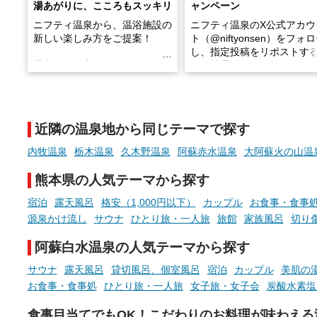
湯あがりに、こころもスッキリ
ャンペーン
ニフティ温泉から、温浴施設の
ニフティ温泉のX公式アカウ
新しい楽しみ方をご提案！
ト（@niftyonsen）をフォ
し、指定投稿をリポストす
温泉で体を癒したあとに、占い
と、抽選で各回26（ふろ）
でこころもスッキリ──そんな
様（合計260名様）に選べる
新体験が楽しめる「占いベン
GIFT500円分をプレゼント
チ」を展開中♨
たします。
近隣の温泉地から同じテーマで探す
手相やタロットなど気軽に楽し
める占いで、“ととのう”おふろ
内牧温泉
栃木温泉
久木野温泉
阿蘇赤水温泉
大阿蘇火の山温
時間を、もっと特別に。
熊本県の人気テーマから探す
宿泊
露天風呂
格安（1,000円以下）
カップル
お食事・食事
源泉かけ流し
サウナ
ひとり旅・一人旅
旅館
家族風呂
切り
阿蘇白水温泉の人気テーマから探す
サウナ
露天風呂
貸切風呂、個室風呂
宿泊
カップル
美肌の
お食事・食事処
ひとり旅・一人旅
女子旅・女子会
炭酸水素塩
食事目当てでもOK！こだわりのお料理が味わえる