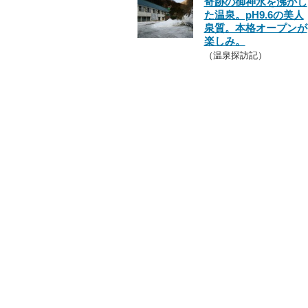
奇跡の御神水を沸かし
た温泉。pH9.6の美人
泉質。本格オープンが
楽しみ。
（温泉探訪記）