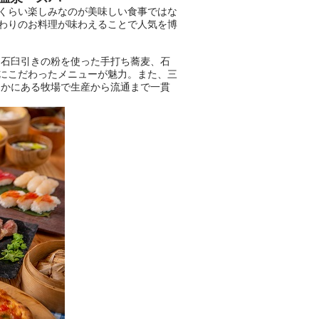
くらい楽しみなのが美味しい食事ではな
ニフティ温泉の「占いベンチ」
わりのお料理が味わえることで人気を博
は、そんなあなたの心のつぶや
きをプロの占い師に相談するこ
とができるサービスです。
、石臼引きの粉を使った手打ち蕎麦、石
にこだわったメニューが魅力。また、三
なかにある牧場で生産から流通まで一貫
おふろパス会員様なら、この特
別なひとときを「毎月10分無
料」でご利用いただけます。
お湯で体がほぐれたら、次は占
い師さんとお話しして、心もほ
ぐしてみませんか？