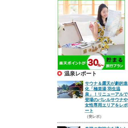
温泉レポート
サウナ＆露天が劇的進
化「極楽湯 羽生温
泉」！リニューアルで
登場のバレルサウナや
女性専用エリアをレポ
ート
（突レポ）