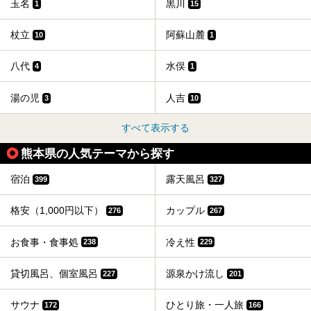
玉名
黒川
1
15
杖立
阿蘇山麓
10
1
八代
水俣
4
1
湯の児
人吉
3
10
すべて表示する
熊本県の人気テーマから探す
宿泊
露天風呂
399
327
格安（1,000円以下）
カップル
276
267
お食事・食事処
冷え性
238
229
貸切風呂、個室風呂
源泉かけ流し
227
201
サウナ
ひとり旅・一人旅
172
166