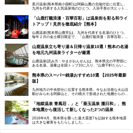
黒川温泉(熊本県南小国町)は阿蘇山麓の北端付近に位置し、
九州を代表する人気温泉地のひとつ。入浴手形が大ヒット
し、各宿の趣の異なる露天風呂をめぐることで知られていま
す。
「山鹿灯籠浪漫・百華百彩」は温泉街を彩る和ライ
トアップ！見所を徹底紹介【熊本】
中でも「耕きち(こうきち)の湯」は露天風呂を持たないもの
の、風情ある内湯を楽しめる日帰り温泉施設。自然災害によ
山鹿温泉(熊本県山鹿市)は、九州を代表する名湯のひとつ。
り一度廃業しましたが、2024年10月に営業再開。数多くの
毎年２月の金土曜日限定で、「山鹿灯籠浪漫・百華百彩」
温泉ファンに注目される名湯です。
（やまがとうろうろまん・ひゃっかひゃくさい）が開催され
ます。和傘や竹、ろうそくなどを用いて、和情緒たっぷりの
山鹿温泉立ち寄り湯＆日帰り温泉10選！熊本の名湯
ライトアップが無料で楽しめます。
を地元九州温泉ライターが厳選
今回は再開した耕きちの湯を訪問し、全浴室(男女別大浴
2025年は、2月7～8日・14～15日・21～22日・28～3月1
場・家族風呂)を徹底紹介します！
山鹿温泉(読み方：やまがおんせん)は、熊本県北の平野部に
日、の合計8日間開催。今回は地元九州在住の筆者が、その
ある名湯。湯量は全国トップ10に入り、“山鹿千軒たらいな
見所を徹底紹介。併せて、その他イベントや立ち寄り湯も併
し”と唄われる程。また、“乙女の柔肌”とも称される柔らかな
せてご紹介します。
泉質であり、お湯の良さにも定評があります。
熊本県のスーパー銭湯おすすめ10選 【2025年最新
版】
今回は地元九州の温泉ライターの私が実際に入浴した中か
ら、山鹿温泉の旅館やホテルの立ち寄り湯・日帰り入浴施
九州地方の中央部分に位置する熊本県。今なお活発な火山活
設・家族風呂の3パターンに分類し、合計10施設を厳選して
動がみられる阿蘇山と、その噴火で形成された地層からの湧
ご紹介。ぜひ、湯めぐりの参考にして下さいね！
水が多くあることから「火の国」「水の国」とも呼ばれま
す。
「地獄温泉 青風荘．」と「垂玉温泉 瀧日和」、熊
そんな熊本県は、県内の至るところから温泉が湧いている温
本地震から復活して新しくなった2つの温泉
泉県でもあります。山鹿温泉、玉名温泉、黒川温泉、人吉温
泉など有名な温泉地だけでなく、市街地にも天然温泉が湧き
2016年4月、熊本県を襲った最大震度7を記録する熊本地震
出すスーパー銭湯が豊富です。なかでも注目のスーパー銭湯
は大きな被害をもたらしました。
をピックアップしました。
阿蘇山麓の南阿蘇村の「地獄温泉 清風荘」、そして「清風