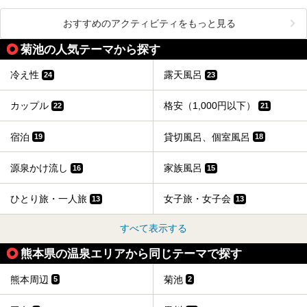
おすすめのアクティビティをもっと見る
菊池の人気テーマから探す
冷え性
露天風呂
24
23
カップル
格安（1,000円以下）
22
21
宿泊
貸切風呂、個室風呂
19
18
源泉かけ流し
家族風呂
16
15
ひとり旅・一人旅
女子旅・女子会
13
13
すべて表示する
熊本県の温泉エリアから同じテーマで探す
熊本周辺
菊池
5
2