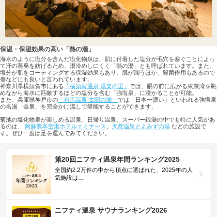
保温・保湿効果の高い「熱の湯」
海水のように塩分を含んだ塩化物泉は、肌に付着した塩分が毛穴を塞ぐことによっ
て汗の蒸発を妨げるため、湯冷めしにくく「熱の湯」とも呼ばれています。また、
塩分が肌をコーティングする保湿効果もあり、肌が潤うほか、殺菌作用もあるので
傷などにも良いと言われています。
神奈川県横須賀市にある
「横須賀温泉 湯楽の里」
では、眼の前に広がる東京湾を眺
めながら海水に匹敵するほどの塩分を含む「強塩泉」に浸かることが可能。
また、兵庫県神戸市の
「有馬温泉 太閤の湯」
では「日本一濃い」といわれる強塩泉
の名湯「金泉」を完全かけ流しで堪能することができます。
菊池の塩化物泉が楽しめる温泉、日帰り温泉、スーパー銭湯の中でも特に人気があ
るのは、
阿蘇熊本空港ホテルエミナース
、
天然温泉とよみずの湯
などの施設で
す。ぜひ一度は足を運んでみてください。
第20回ニフティ温泉年間ランキング2025
全国約2.2万件の中から頂点に選ばれた、2025年の人
気施設は…
ニフティ温泉 サウナランキング2026