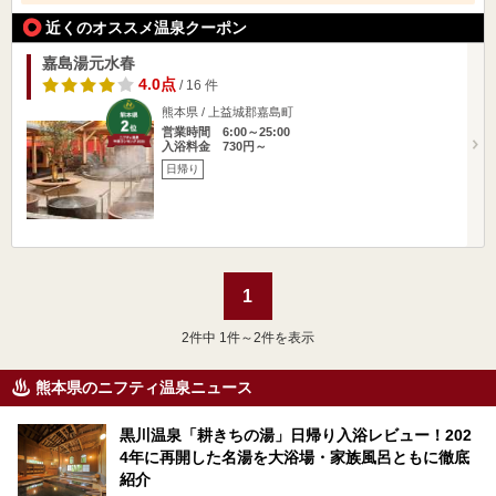
近くのオススメ温泉クーポン
嘉島湯元水春
4.0点
/ 16 件
熊本県 / 上益城郡嘉島町
営業時間 6:00～25:00
入浴料金 730円～
日帰り
1
2
件中 1件～2件を表示
熊本県のニフティ温泉ニュース
黒川温泉「耕きちの湯」日帰り入浴レビュー！202
4年に再開した名湯を大浴場・家族風呂ともに徹底
紹介