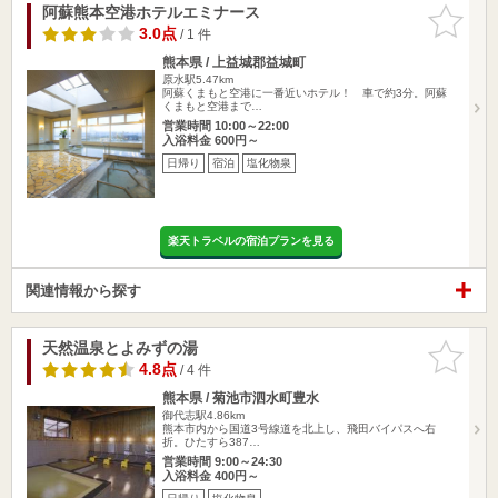
阿蘇熊本空港ホテルエミナース
お気に入
りに追加
3.0点
/ 1 件
熊本県 / 上益城郡益城町
原水駅5.47km
阿蘇くまもと空港に一番近いホテル！ 車で約3分。阿蘇
くまもと空港まで…
営業時間 10:00～22:00
入浴料金 600円～
日帰り
宿泊
塩化物泉
楽天トラベルの宿泊プランを見る
関連情報から探す
天然温泉とよみずの湯
お気に入
りに追加
4.8点
/ 4 件
熊本県 / 菊池市泗水町豊水
御代志駅4.86km
熊本市内から国道3号線道を北上し、飛田バイパスへ右
折。ひたすら387…
営業時間 9:00～24:30
入浴料金 400円～