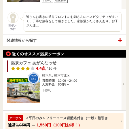
日帰り
塩化物泉
皆さんお書きの通りフロントのお姉さんのホスピタリティがすご
く、丁寧な接客をして頂きました。家族湯がたくさんあり、お子
さん連…
50代～
男性
関連情報から探す
近くのオススメ温泉クーポン
温泉カフェ あがんなっせ
4.4点
/ 16 件
熊本県 / 熊本市北区
営業時間 10:00～24:00
入浴料金 800円～
日帰り
＜平日のみ＞フリーコース岩盤浴付き（一般）割引き
クーポン
通常
1,650円
→
1,550円（100円お得！）