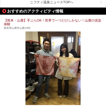
荘」から400mほど離れた「垂玉（たるたま）温泉 山口旅
ニフティ温泉ニュースTOPへ
館」の2軒は、この地震による土砂崩れなどのために、一時
期は孤立状態に。もしかしたらこの時のニュースで、「地獄
おすすめのアクティビティ情報
温泉」と「垂玉温泉」の名前を知った人もいるかもしれませ
ん。
【熊本・山鹿】手ぶらOK！世界で一つだけしかない！山鹿の泥染
この2軒は今どうなっているのでしょうか。実は現在は「地
体験
獄温泉 青風荘．」「垂玉温泉 瀧日和」として営業を再開し
ています。2021年に現地を訪問してきましたのでレポート
熊本県山鹿市山鹿1468
します。