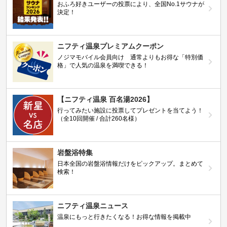
おふろ好きユーザーの投票により、全国No.1サウナが
決定！
ニフティ温泉プレミアムクーポン
ノジマモバイル会員向け 通常よりもお得な「特別価
格」で人気の温泉を満喫できる！
【ニフティ温泉 百名湯2026】
行ってみたい施設に投票してプレゼントを当てよう！
（全10回開催 / 合計260名様）
岩盤浴特集
日本全国の岩盤浴情報だけをピックアップ。まとめて
検索！
ニフティ温泉ニュース
温泉にもっと行きたくなる！お得な情報を掲載中