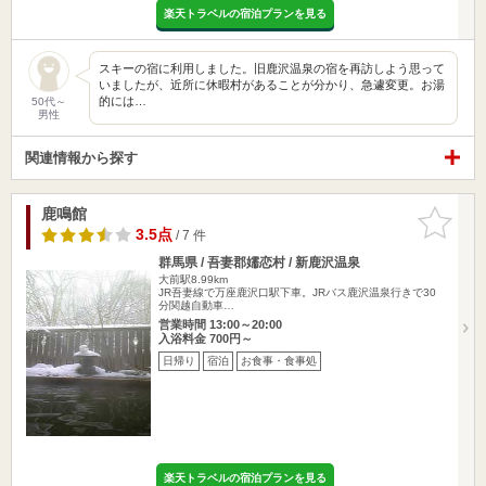
楽天トラベルの宿泊プランを見る
スキーの宿に利用しました。旧鹿沢温泉の宿を再訪しよう思って
いましたが、近所に休暇村があることが分かり、急遽変更。お湯
的には…
50代～
男性
関連情報から探す
鹿鳴館
お気に入
りに追加
3.5点
/ 7 件
群馬県 / 吾妻郡嬬恋村 / 新鹿沢温泉
大前駅8.99km
JR吾妻線で万座鹿沢口駅下車。JRバス鹿沢温泉行きで30
分関越自動車…
営業時間 13:00～20:00
入浴料金 700円～
日帰り
宿泊
お食事・食事処
楽天トラベルの宿泊プランを見る