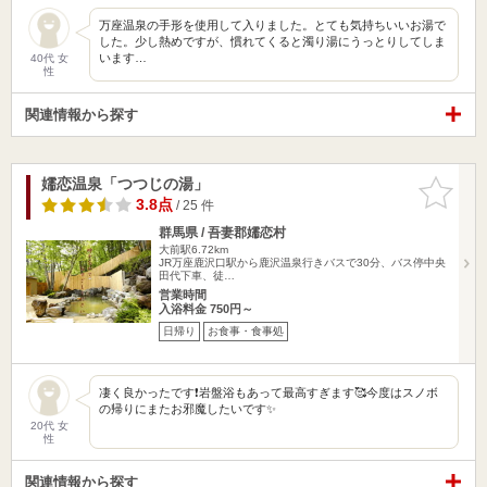
万座温泉の手形を使用して入りました。とても気持ちいいお湯で
した。少し熱めですが、慣れてくると濁り湯にうっとりしてしま
います…
40代 女
性
関連情報から探す
嬬恋温泉「つつじの湯」
お気に入
りに追加
3.8点
/ 25 件
群馬県 / 吾妻郡嬬恋村
大前駅6.72km
JR万座鹿沢口駅から鹿沢温泉行きバスで30分、バス停中央
田代下車、徒…
営業時間
入浴料金 750円～
日帰り
お食事・食事処
凄く良かったです❗️岩盤浴もあって最高すぎます🥰今度はスノボ
の帰りにまたお邪魔したいです✨
20代 女
性
関連情報から探す