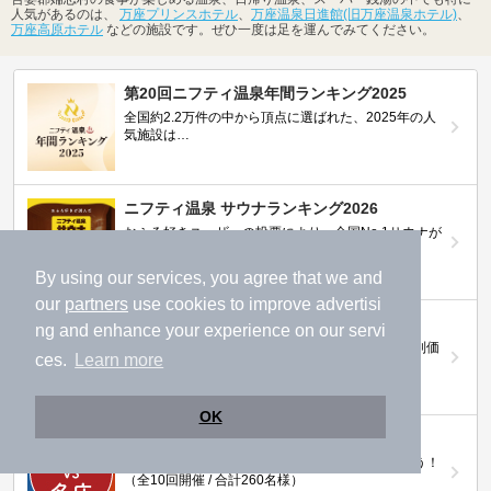
人気があるのは、
万座プリンスホテル
、
万座温泉日進館(旧万座温泉ホテル)
、
万座高原ホテル
などの施設です。ぜひ一度は足を運んでみてください。
第20回ニフティ温泉年間ランキング2025
全国約2.2万件の中から頂点に選ばれた、2025年の人
気施設は…
ニフティ温泉 サウナランキング2026
おふろ好きユーザーの投票により、全国No.1サウナが
決定！
By using our services, you agree that we and
our
partners
use cookies to improve advertisi
ニフティ温泉プレミアムクーポン
ng and enhance your experience on our servi
ノジマモバイル会員向け 通常よりもお得な「特別価
ces.
Learn more
格」で人気の温泉を満喫できる！
OK
【ニフティ温泉 百名湯2026】
行ってみたい施設に投票してプレゼントを当てよう！
（全10回開催 / 合計260名様）