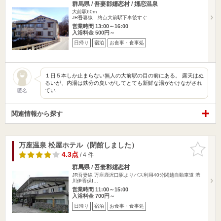
群馬県 / 吾妻郡嬬恋村 / 嬬恋温泉
大前駅60m
JR吾妻線 終点大前駅下車後すぐ
営業時間 13:00～16:00
入浴料金 500円～
日帰り
宿泊
お食事・食事処
１日５本しか止まらない無人の大前駅の目の前にある。 露天はぬ
るいが、内湯は鉄分の臭いがしてとても新鮮な湯がかけながされ
てい…
匿名
関連情報から探す
万座温泉 松屋ホテル（閉館しました）
お気に入
りに追加
4.3点
/ 4 件
群馬県 / 吾妻郡嬬恋村
JR吾妻線 万座鹿沢口駅よりバス利用40分関越自動車道 渋
川伊香保I…
営業時間 11:00～15:00
入浴料金 700円～
日帰り
宿泊
お食事・食事処