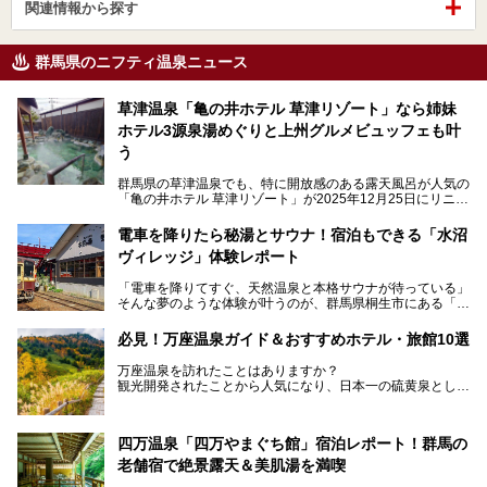
関連情報から探す
群馬県のニフティ温泉ニュース
草津温泉「亀の井ホテル 草津リゾート」なら姉妹
ホテル3源泉湯めぐりと上州グルメビュッフェも叶
う
群馬県の草津温泉でも、特に開放感のある露天風呂が人気の
「亀の井ホテル 草津リゾート」が2025年12月25日にリニュ
ーアルオープンしました。
ロビーや客室が綺麗になって、上州グルメにこだわったビュ
電車を降りたら秘湯とサウナ！宿泊もできる「水沼
ッフェも人気！アクセスはシャトルバスで楽々、さらに草津
ヴィレッジ」体験レポート
温泉にある姉妹ホテルの「草津温泉 大東舘」「亀の井ホテ
ル 草津湯畑」の湯めぐりまで楽しめます。
「電車を降りてすぐ、天然温泉と本格サウナが待っている」
そんな夢のような体験が叶うのが、群馬県桐生市にある「駅
今回はそんな「亀の井ホテル 草津リゾート」を徹底レポー
の天然温泉&サウナの森 水沼ヴィレッジ」です。
ト！
日帰り温泉の「水沼の湯」と宿泊もできる「サウナの森」、
必見！万座温泉ガイド＆おすすめホテル・旅館10選
２つのエリアがあります。
───
提供元：アイコニア・ホスピタリティ株式会社【PR】
万座温泉を訪れたことはありますか？
今回は、その中でも特にユニークな駅直結の「水沼の湯」の
この記事は亀の井ホテル 草津リゾートのPR記事です。
観光開発されたことから人気になり、日本一の硫黄泉として
魅力に焦点を当て、温泉好き、サウナー、そして電車旅好き
も有名な温泉地です。
も必見の、心と体がリフレッシュする水沼ヴィレッジの体験
レポートをお届けします。
万座温泉が何県にあるのか、どんな温泉なのか、知らない方
四万温泉「四万やまぐち館」宿泊レポート！群馬の
も多いかもしれません。
老舗宿で絶景露天＆美肌湯を満喫
そこで筆者である私が実際に行ってみました！万座温泉の楽