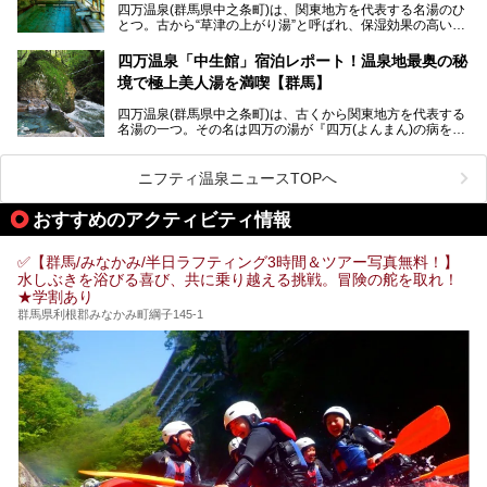
しみ方や周辺の観光地を解説します。
四万温泉(群馬県中之条町)は、関東地方を代表する名湯のひ
また、日帰り入浴できる温泉から混浴可能な温泉まで、おす
とつ。古から“草津の上がり湯”と呼ばれ、保湿効果の高い美
すめの入浴施設もご紹介します！
肌湯として有名な存在です。
四万温泉「中生館」宿泊レポート！温泉地最奥の秘
「四万やまぐち館」は、この地を代表する旅館の一つ。日帰
境で極上美人湯を満喫【群馬】
り入浴も可能ですが、やはり宿泊してじっくり楽しむのがベ
スト。今回は筆者自ら宿泊し、人気の絶景露天風呂＆極上美
四万温泉(群馬県中之条町)は、古くから関東地方を代表する
肌湯をはじめ、館内の魅力をたっぷりとご紹介します！
名湯の一つ。その名は四万の湯が『四万(よんまん)の病を癒
す霊泉』であるとする伝説に由来し、現代においても多くの
観光客で賑わう人気温泉地です。
ニフティ温泉ニュースTOPへ
「中生館」は四万温泉最奥に位置し、秘境感漂う老舗宿。泉
質の良さ(特に美人湯効果)に定評があり、知る人ぞ知る穴場
おすすめのアクティビティ情報
的存在です。今回は筆者自ら宿泊し、自慢の温泉をはじめ食
事・客室・共有スペースなど、宿の全貌を徹底紹介します。
✅【群馬/みなかみ/半日ラフティング3時間＆ツアー写真無料！】
水しぶきを浴びる喜び、共に乗り越える挑戦。冒険の舵を取れ！
★学割あり
群馬県利根郡みなかみ町綱子145-1