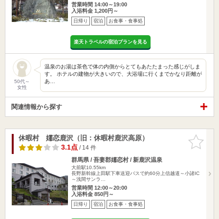
営業時間 14:00～19:00
入浴料金 1,200円～
日帰り
宿泊
お食事・食事処
楽天トラベルの宿泊プランを見る
温泉のお湯は茶色で体の内側からとてもあたたまった感じがしま
す。 ホテルの建物が大きいので、大浴場に行くまでかなり距離が
あ…
50代～
女性
関連情報から探す
休暇村 嬬恋鹿沢（旧：休暇村鹿沢高原）
お気に入
りに追加
3.1点
/ 14 件
群馬県 / 吾妻郡嬬恋村 / 新鹿沢温泉
大前駅10.55km
長野新幹線上田駅下車送迎バスで約60分上信越道～小諸IC
～浅間サンラ…
営業時間 12:00～20:00
入浴料金 850円～
日帰り
宿泊
お食事・食事処