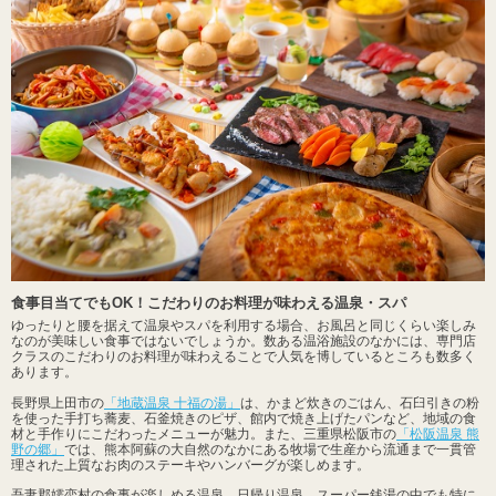
食事目当てでもOK！こだわりのお料理が味わえる温泉・スパ
ゆったりと腰を据えて温泉やスパを利用する場合、お風呂と同じくらい楽しみ
なのが美味しい食事ではないでしょうか。数ある温浴施設のなかには、専門店
クラスのこだわりのお料理が味わえることで人気を博しているところも数多く
あります。
長野県上田市の
「地蔵温泉 十福の湯」
は、かまど炊きのごはん、石臼引きの粉
を使った手打ち蕎麦、石釜焼きのピザ、館内で焼き上げたパンなど、地域の食
材と手作りにこだわったメニューが魅力。また、三重県松阪市の
「松阪温泉 熊
野の郷」
では、熊本阿蘇の大自然のなかにある牧場で生産から流通まで一貫管
理された上質なお肉のステーキやハンバーグが楽しめます。
吾妻郡嬬恋村の食事が楽しめる温泉、日帰り温泉、スーパー銭湯の中でも特に