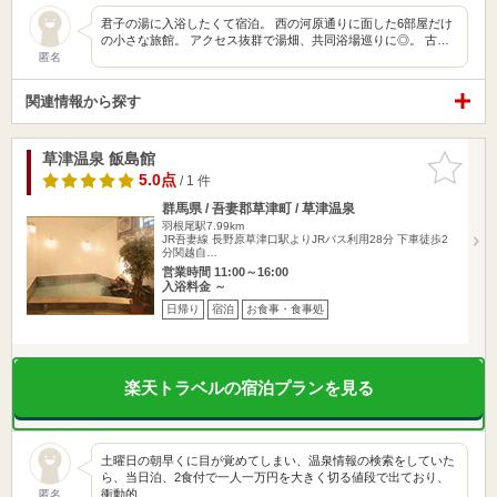
君子の湯に入浴したくて宿泊。 西の河原通りに面した6部屋だけ
の小さな旅館。 アクセス抜群で湯畑、共同浴場巡りに◎。 古…
匿名
関連情報から探す
草津温泉 飯島館
お気に入
りに追加
5.0点
/ 1 件
群馬県 / 吾妻郡草津町 / 草津温泉
羽根尾駅7.99km
JR吾妻線 長野原草津口駅よりJRバス利用28分 下車徒歩2
分関越自…
営業時間 11:00～16:00
入浴料金 ～
日帰り
宿泊
お食事・食事処
楽天トラベルの宿泊プランを見る
土曜日の朝早くに目が覚めてしまい、温泉情報の検索をしていた
ら、当日泊、2食付で一人一万円を大きく切る値段で出ており、
衝動的…
匿名