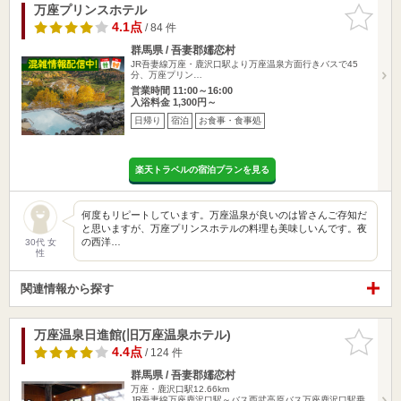
万座プリンスホテル
お気に入
りに追加
4.1点
/ 84 件
群馬県 / 吾妻郡嬬恋村
JR吾妻線万座・鹿沢口駅より万座温泉方面行きバスで45
分、万座プリン…
営業時間 11:00～16:00
入浴料金 1,300円～
日帰り
宿泊
お食事・食事処
楽天トラベルの宿泊プランを見る
何度もリピートしています。万座温泉が良いのは皆さんご存知だ
と思いますが、万座プリンスホテルの料理も美味しいんです。夜
の西洋…
30代 女
性
関連情報から探す
万座温泉日進館(旧万座温泉ホテル)
お気に入
りに追加
4.4点
/ 124 件
群馬県 / 吾妻郡嬬恋村
万座・鹿沢口駅12.66km
JR吾妻線万座鹿沢口駅～バス西武高原バス万座鹿沢口駅乗