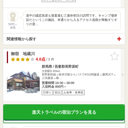
道中の嬬恋高原も落葉進む三連休初日の訪問です。キャンプ場併
設だというこの施設、本通りから入るアクセス道路が車幅ギリギ
リの昔…
50代～
女性
関連情報から探す
御宿 地蔵川
お気に入
りに追加
4.0点
/ 3 件
群馬県 / 吾妻郡長野原町
大前駅6.90km
長野新幹線→軽井沢駅からバスで45分関越道→藤岡JCT→
上信越道→碓…
営業時間 10:30～18:00
入浴料金 800円～
日帰り
宿泊
お食事・食事処
楽天トラベルの宿泊プランを見る