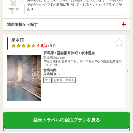
予約だったのですが新館に案内してくれるといったサプライズが
あり…
20代 女
性
関連情報から探す
泉水館
お気に入
りに追加
4.8点
/ 5 件
群馬県 / 吾妻郡草津町 / 草津温泉
羽根尾駅8.97km
JR吾妻線長野原草津口駅よりバス利用30分関越自動車道渋
川ICより9…
営業時間
入浴料金 ～
宿泊
お食事・食事処
楽天トラベルの宿泊プランを見る