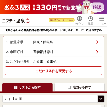
購入済チケットはこちら
ログイン
履歴
メニュー
食事が楽しめる吾妻郡嬬恋村(群馬県)の温泉、日帰り温泉、スーパー銭湯おすすめ
1. 都道府県
関東 / 群馬県
2. 市区町村
吾妻郡嬬恋村
3. こだわり条件
お食事・食事処
こだわり条件を変更する
リストから探す
地図から探す