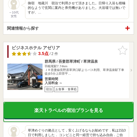
御宿 地蔵川 宿泊で利用させて頂きました。日帰り入浴も積極
的なようで玄関に案内と券売機がありました。大浴場では無いで
すが、…
～10代
女性
関連情報から探す
ビジネスホテル アゼリア
お気に入
りに追加
3.5点
/ 2 件
群馬県 / 吾妻郡草津町 / 草津温泉
羽根尾駅7.74km
ＪＲ吾妻線長野原草津口駅よりバス利用、草津温泉駅下車
徒歩5分上田菅平…
営業時間
入浴料金 ～
宿泊
お食事・食事処
楽天トラベルの宿泊プランを見る
草津めぐりの拠点として，安く上げるならお勧めです．私は2泊3
日で利用しました． コンビニと同一経営で持ち込み自由．ご自