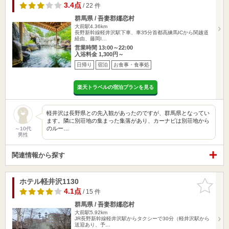
3.4点
/ 22 件
群馬県 / 吾妻郡嬬恋村
大前駅4.36km
長野新幹線軽井沢駅下車、車35分首都高練馬ICから関越道
経由、藤岡I…
営業時間 13:00～22:00
入浴料金 1,300円～
日帰り
宿泊
お食事・食事処
楽天トラベルの宿泊プランを見る
軽井沢は長野県との先入観があったのですが、群馬県となってい
ます。隣に別荘地の集まった集落があり、カーナビは別荘地から
のルー…
～10代
男性
関連情報から探す
ホテル軽井沢1130
お気に入
りに追加
4.1点
/ 15 件
群馬県 / 吾妻郡嬬恋村
大前駅5.92km
JR長野新幹線軽井沢駅からタクシーで30分（軽井沢駅から
送迎あり、予…