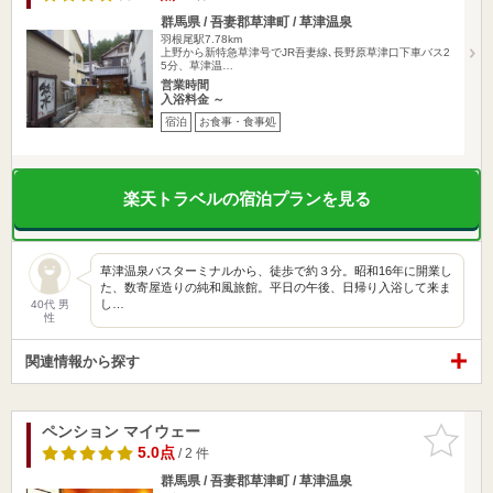
群馬県 / 吾妻郡草津町 / 草津温泉
羽根尾駅7.78km
上野から新特急草津号でJR吾妻線､長野原草津口下車バス2
5分、草津温…
営業時間
入浴料金 ～
宿泊
お食事・食事処
楽天トラベルの宿泊プランを見る
草津温泉バスターミナルから、徒歩で約３分。昭和16年に開業し
た、数寄屋造りの純和風旅館。平日の午後、日帰り入浴して来ま
し…
40代 男
性
関連情報から探す
ペンション マイウェー
お気に入
りに追加
5.0点
/ 2 件
群馬県 / 吾妻郡草津町 / 草津温泉