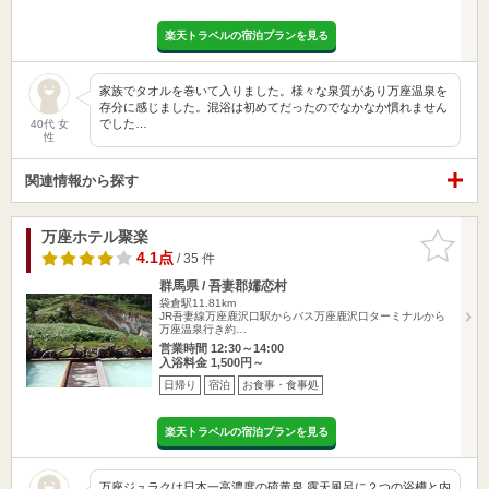
楽天トラベルの宿泊プランを見る
家族でタオルを巻いて入りました。様々な泉質があり万座温泉を
存分に感じました。混浴は初めてだったのでなかなか慣れません
でした…
40代 女
性
関連情報から探す
万座ホテル聚楽
お気に入
りに追加
4.1点
/ 35 件
群馬県 / 吾妻郡嬬恋村
袋倉駅11.81km
JR吾妻線万座鹿沢口駅からバス万座鹿沢口ターミナルから
万座温泉行き約…
営業時間 12:30～14:00
入浴料金 1,500円～
日帰り
宿泊
お食事・食事処
楽天トラベルの宿泊プランを見る
万座ジュラクは日本一高濃度の硫黄泉 露天風呂に２つの浴槽と内