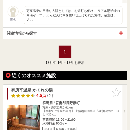
万座温泉の日帰り入浴としては、お値打ち価格。 リアル湯治場の
内湯が一つ。 ふんだんに木を使い仕上げられた浴槽、浴室は、
ノ…
匿名
関連情報から探す
1
18
件中 1件～18件を表示
近くのオススメ施設
御所平温泉 かくれの湯
お気に入
りに追加
4.5点
/ 2 件
群馬県 / 吾妻郡長野原町
万座・鹿沢口駅5.61km
【お車でご来場の場合】 上信越自働車道「碓氷軽井沢」IC
より35k…
営業時間 11:00～21:00
入浴料金 900円～
日帰り
お食事・食事処