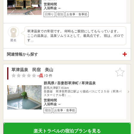
営業時間
入浴料金 ～
日帰り
宿泊
お食事・食事処
草津温泉での常宿です。 何時もご親切にしてもらっています。
ここの温泉は、温泉ソムリエとして、最高点です。 宿は、ボロで
す…
匿名
関連情報から探す
草津温泉 民宿 美山
お気に入
りに追加
-点
/ 0 件
群馬県 / 吾妻郡草津町 / 草津温泉
群馬大津駅7.61km
吾妻線 草津長野原口駅より接続バスにて２５分（草津バ
スターミナル着）…
営業時間
入浴料金 ～
宿泊
お食事・食事処
楽天トラベルの宿泊プランを見る