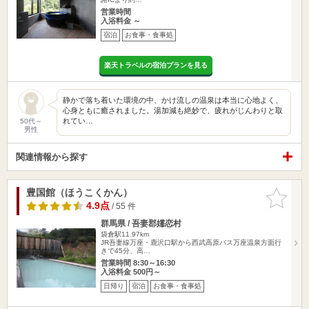
営業時間
入浴料金 ～
宿泊
お食事・食事処
楽天トラベルの宿泊プランを見る
静かで落ち着いた環境の中、かけ流しの温泉は本当に心地よく、
心身ともに癒されました。湯加減も絶妙で、疲れがじんわりと取
れてい…
50代～
男性
関連情報から探す
豊国館（ほうこくかん）
お気に入
りに追加
4.9点
/ 55 件
群馬県 / 吾妻郡嬬恋村
袋倉駅11.97km
JR吾妻線万座・鹿沢口駅から西武高原バス万座温泉方面行
きで45分、高…
営業時間 8:30～16:30
入浴料金 500円～
日帰り
宿泊
お食事・食事処