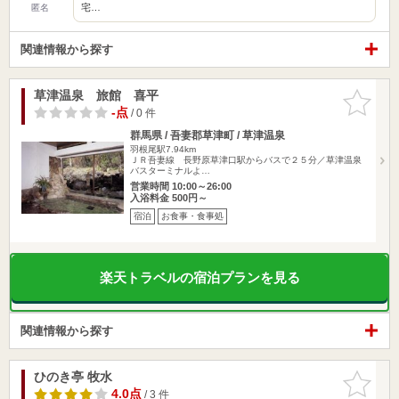
宅…
匿名
関連情報から探す
草津温泉 旅館 喜平
お気に入
りに追加
-点
/ 0 件
群馬県 / 吾妻郡草津町 / 草津温泉
羽根尾駅7.94km
ＪＲ吾妻線 長野原草津口駅からバスで２５分／草津温泉
バスターミナルよ…
営業時間 10:00～26:00
入浴料金 500円～
宿泊
お食事・食事処
楽天トラベルの宿泊プランを見る
関連情報から探す
ひのき亭 牧水
お気に入
りに追加
4.0点
/ 3 件