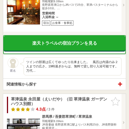
羽根尾駅8.08km
長野原草津口からJRバスで25分、草津バスターミナルから
徒歩10分。…
営業時間
入浴料金 ～
宿泊
お食事・食事処
楽天トラベルの宿泊プランを見る
ツインの部屋は広くてゆったり出来ました。 風呂は内湯のみ２
人までの広さ。19時過ぎからは、無料で貸し切り入浴可能です。
万代…
匿名
関連情報から探す
草津温泉 永田屋（えいだや）（旧 草津温泉 ガーデン
お気に入
ハウス別館）
りに追加
4.3点
/ 3 件
群馬県 / 吾妻郡草津町 / 草津温泉
羽根尾駅8.09km
JR吾妻線 長野原草津口駅よりバス利用25分、JR長野新幹
線 軽井沢…