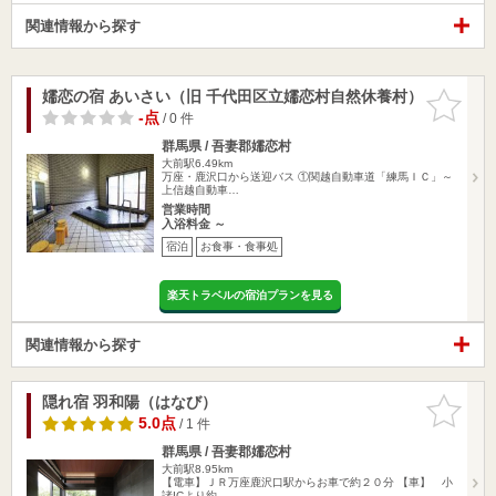
関連情報から探す
嬬恋の宿 あいさい（旧 千代田区立嬬恋村自然休養村）
お気に入
りに追加
-点
/ 0 件
群馬県 / 吾妻郡嬬恋村
大前駅6.49km
万座・鹿沢口から送迎バス ①関越自動車道「練馬ＩＣ」～
上信越自動車…
営業時間
入浴料金 ～
宿泊
お食事・食事処
楽天トラベルの宿泊プランを見る
関連情報から探す
隠れ宿 羽和陽（はなび）
お気に入
りに追加
5.0点
/ 1 件
群馬県 / 吾妻郡嬬恋村
大前駅8.95km
【電車】ＪＲ万座鹿沢口駅からお車で約２０分 【車】 小
諸ICより約…