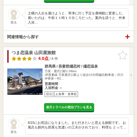
土曜の人出を避けようと、草津に行く予定を鹿鳴館に変更した。
着いたのは、午前１１時１０分ころだった。案内を請うと、外来
入浴…
匿名
関連情報から探す
つま恋温泉 山田屋旅館
お気に入
りに追加
4.0点
/ 4 件
群馬県 / 吾妻郡嬬恋村 / 嬬恋温泉
万座・鹿沢口駅1.08km
JR吾妻線 万座鹿沢口駅より徒歩15分関越自動車道～渋川
伊香保～R3…
営業時間
入浴料金 ～
宿泊
お食事・食事処
楽天トラベルの宿泊プランを見る
6/15にお世話になりました。また行きたいと思える旅館です。 お
風呂も館内も部屋も気遣いの工夫がされており、料理も とって…
匿名