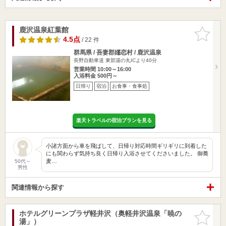
鹿沢温泉紅葉館
お気に入
りに追加
4.5点
/ 22 件
群馬県 / 吾妻郡嬬恋村 / 鹿沢温泉
長野自動車道 東部湯の丸ICより40分
営業時間 10:00～16:00
入浴料金 500円～
日帰り
宿泊
お食事・食事処
楽天トラベルの宿泊プランを見る
小諸方面から車を飛ばして、日帰り対応時間ギリギリに到着した
にも関わらず気持ち良く日帰り入浴させてくださいました。 御蕎
麦…
50代～
男性
関連情報から探す
ホテルグリーンプラザ軽井沢（奥軽井沢温泉「暁の
お気に入
湯」）
りに追加