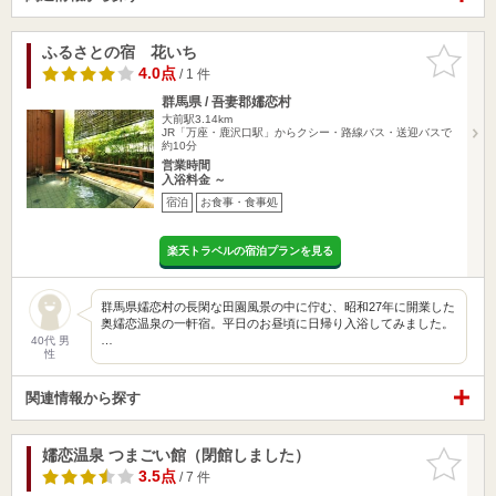
ふるさとの宿 花いち
お気に入
りに追加
4.0点
/ 1 件
群馬県 / 吾妻郡嬬恋村
大前駅3.14km
JR「万座・鹿沢口駅」からクシー・路線バス・送迎バスで
約10分
営業時間
入浴料金 ～
宿泊
お食事・食事処
楽天トラベルの宿泊プランを見る
群馬県嬬恋村の長閑な田園風景の中に佇む、昭和27年に開業した
奥嬬恋温泉の一軒宿。平日のお昼頃に日帰り入浴してみました。
…
40代 男
性
関連情報から探す
嬬恋温泉 つまごい館（閉館しました）
お気に入
りに追加
3.5点
/ 7 件