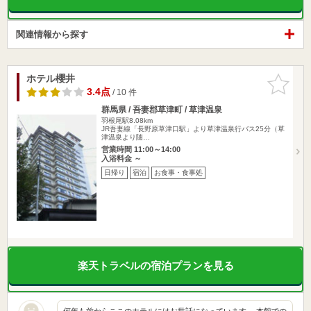
関連情報から探す
ホテル櫻井
お気に入
りに追加
3.4点
/ 10 件
群馬県 / 吾妻郡草津町 / 草津温泉
羽根尾駅8.08km
JR吾妻線「長野原草津口駅」より草津温泉行バス25分（草
津温泉より随…
営業時間 11:00～14:00
入浴料金 ～
日帰り
宿泊
お食事・食事処
楽天トラベルの宿泊プランを見る
何年も前からここのホテルにはお世話になっています。 本館での