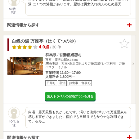
湯 に１つの浴槽があります。翌朝は男女入れ換えのため露天…
50代～
男性
関連情報から探す
白鐡の湯 万座亭（はくてつのゆ）
お気に入
りに追加
4.0点
/ 30 件
群馬県 / 吾妻郡嬬恋村
万座・鹿沢口駅9.36km
JR吾妻線 万座･鹿沢口駅より万座温泉行バス利用 万座
バスターミナル…
営業時間 11:30～17:00
入浴料金 1,300円～
日帰り
宿泊
お食事・食事処
楽天トラベルの宿泊プランを見る
内湯、露天風呂も良かったです。濁りと硫黄の匂いで万座温泉を
感じる事ができました。宿泊でも日帰りでもサウナは利用でき
て、セル…
40代 女
性
関連情報から探す