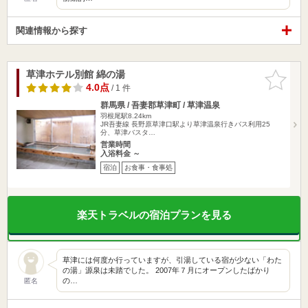
関連情報から探す
草津ホテル別館 綿の湯
お気に入
りに追加
4.0点
/ 1 件
群馬県 / 吾妻郡草津町 / 草津温泉
羽根尾駅8.24km
JR吾妻線 長野原草津口駅より草津温泉行きバス利用25
分、草津バスタ…
営業時間
入浴料金 ～
宿泊
お食事・食事処
楽天トラベルの宿泊プランを見る
草津には何度か行っていますが、引湯している宿が少ない「わた
の湯」源泉は未踏でした。 2007年７月にオープンしたばかり
の…
匿名