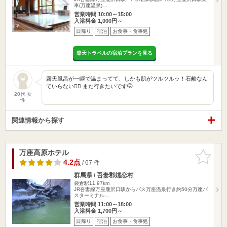
車(万座温泉)…
営業時間 10:00～15:00
入浴料金 1,000円～
日帰り
宿泊
お食事・食事処
楽天トラベルの宿泊プランを見る
露天風呂が一瞬で温まってて、しかも肌がツルツルッ！石鹸なん
ていらない🙂‍↔️ また行きたいです🤭
20代 女
性
関連情報から探す
万座高原ホテル
お気に入
りに追加
4.2点
/ 67 件
群馬県 / 吾妻郡嬬恋村
袋倉駅11.97km
JR吾妻線万座鹿沢口駅からバス万座温泉行き約50分万座バ
スターミナル…
営業時間 11:00～18:00
入浴料金 1,700円～
日帰り
宿泊
お食事・食事処