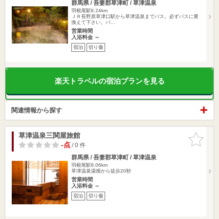
群馬県 / 吾妻郡草津町 / 草津温泉
羽根尾駅8.24km
ＪＲ長野原草津口駅から草津温泉までバス。必ずバスに乗
換えて下さい。バ…
営業時間
入浴料金 ～
宿泊
切り傷
楽天トラベルの宿泊プランを見る
関連情報から探す
草津温泉三関屋旅館
お気に入
りに追加
-点
/ 0 件
群馬県 / 吾妻郡草津町 / 草津温泉
羽根尾駅8.06km
草津温泉湯畑から徒歩20秒
営業時間
入浴料金 ～
宿泊
切り傷