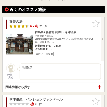
近くのオススメ施設
喜美の湯
お気に入
りに追加
4.7点
/ 23 件
群馬県 / 吾妻郡草津町 / 草津温泉
羽根尾駅7.85km
JR吾妻線長野原草津口駅からJRバス草津温泉行きで25
分、終点下車、…
営業時間 0:00～24:00
入浴料金 0円～
日帰り
切り傷
湯畑源泉 …
50代～
男性
関連情報から探す
草津温泉 ペンションヴァンベール
お気に入
りに追加
-点
/ 0 件