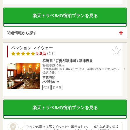
楽天トラベルの宿泊プランを見る
関連情報から探す
ペンション マイウェー
お気に入
りに追加
5.0点
/ 2 件
群馬県 / 吾妻郡草津町 / 草津温泉
羽根尾駅8.08km
長野原草津口からJRバスで25分、草津バスターミナルから
徒歩10分。…
営業時間
入浴料金 ～
宿泊
切り傷
楽天トラベルの宿泊プランを見る
ツインの部屋は広くてゆったり出来ました。 風呂は内湯のみ２