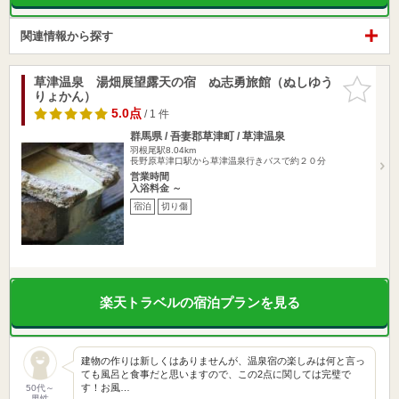
関連情報から探す
草津温泉 湯畑展望露天の宿 ぬ志勇旅館（ぬしゆう
お気に入
りょかん）
りに追加
5.0点
/ 1 件
群馬県 / 吾妻郡草津町 / 草津温泉
羽根尾駅8.04km
長野原草津口駅から草津温泉行きバスで約２０分
営業時間
入浴料金 ～
宿泊
切り傷
楽天トラベルの宿泊プランを見る
建物の作りは新しくはありませんが、温泉宿の楽しみは何と言っ
ても風呂と食事だと思いますので、この2点に関しては完璧で
す！お風…
50代～
男性