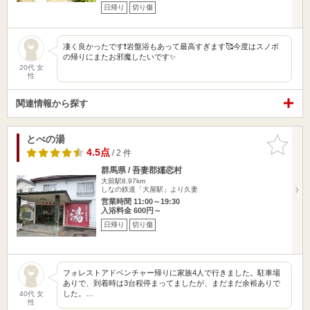
日帰り
切り傷
凄く良かったです❗️岩盤浴もあって最高すぎます🥰今度はスノボ
の帰りにまたお邪魔したいです✨
20代 女
性
関連情報から探す
とべの湯
お気に入
りに追加
4.5点
/ 2 件
群馬県 / 吾妻郡嬬恋村
大前駅8.97km
しなの鉄道「大屋駅」より久妻
営業時間 11:00～19:30
入浴料金 600円～
日帰り
切り傷
フォレストアドベンチャー帰りに家族4人で行きました。駐車場
ありで、到着時は3台程停まってましたが、まだまだ余裕ありで
した。…
40代 女
性