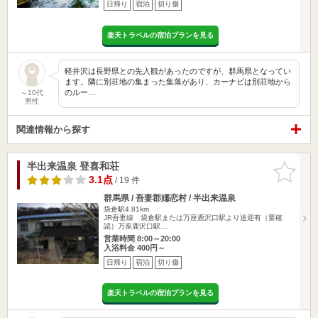
日帰り
宿泊
切り傷
楽天トラベルの宿泊プランを見る
軽井沢は長野県との先入観があったのですが、群馬県となってい
ます。隣に別荘地の集まった集落があり、カーナビは別荘地から
のルー…
～10代
男性
関連情報から探す
半出来温泉 登喜和荘
お気に入
りに追加
3.1点
/ 19 件
群馬県 / 吾妻郡嬬恋村 / 半出来温泉
袋倉駅4.81km
JR吾妻線 袋倉駅または万座鹿沢口駅より送迎有（要確
認）万座鹿沢口駅…
営業時間 8:00～20:00
入浴料金 400円～
日帰り
宿泊
切り傷
楽天トラベルの宿泊プランを見る