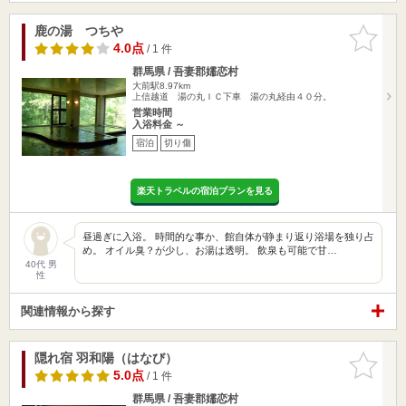
鹿の湯 つちや
お気に入
りに追加
4.0点
/ 1 件
群馬県 / 吾妻郡嬬恋村
大前駅8.97km
上信越道 湯の丸ＩＣ下車 湯の丸経由４０分。
営業時間
入浴料金 ～
宿泊
切り傷
楽天トラベルの宿泊プランを見る
昼過ぎに入浴。 時間的な事か、館自体が静まり返り浴場を独り占
め。 オイル臭？が少し、お湯は透明。 飲泉も可能で甘…
40代 男
性
関連情報から探す
隠れ宿 羽和陽（はなび）
お気に入
りに追加
5.0点
/ 1 件
群馬県 / 吾妻郡嬬恋村