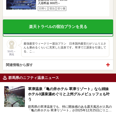
入浴料金 800円～
日帰り
宿泊
切り傷
楽天トラベルの宿泊プランを見る
最強最安ウィークリー湯治プラン 日本国内最安だがソムリエさ
んも褒めるくらいに充実した温泉です。草津で三源泉を引湯して
る、こ…
50代～
男性
関連情報から探す
群馬県のニフティ温泉ニュース
草津温泉「亀の井ホテル 草津リゾート」なら姉妹
ホテル3源泉湯めぐりと上州グルメビュッフェも叶
う
群馬県の草津温泉でも、特に開放感のある露天風呂が人気の
「亀の井ホテル 草津リゾート」が2025年12月25日にリニュ
ーアルオープンしました。