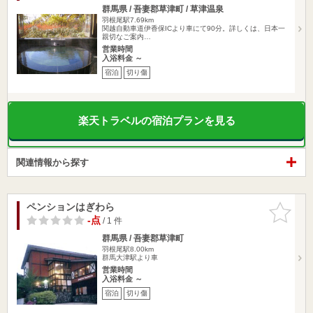
群馬県 / 吾妻郡草津町 / 草津温泉
羽根尾駅7.69km
関越自動車道伊香保ICより車にて90分。詳しくは、日本一
親切なご案内…
営業時間
入浴料金 ～
宿泊
切り傷
楽天トラベルの宿泊プランを見る
関連情報から探す
ペンションはぎわら
お気に入
りに追加
-点
/ 1 件
群馬県 / 吾妻郡草津町
羽根尾駅8.00km
群馬大津駅より車
営業時間
入浴料金 ～
宿泊
切り傷