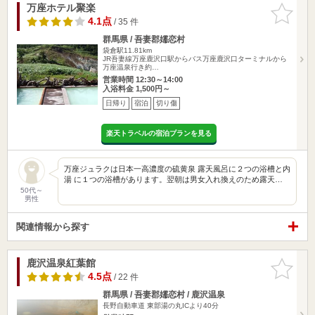
万座ホテル聚楽
お気に入
りに追加
4.1点
/ 35 件
群馬県 / 吾妻郡嬬恋村
袋倉駅11.81km
JR吾妻線万座鹿沢口駅からバス万座鹿沢口ターミナルから
万座温泉行き約…
営業時間 12:30～14:00
入浴料金 1,500円～
日帰り
宿泊
切り傷
楽天トラベルの宿泊プランを見る
万座ジュラクは日本一高濃度の硫黄泉 露天風呂に２つの浴槽と内
湯 に１つの浴槽があります。翌朝は男女入れ換えのため露天…
50代～
男性
関連情報から探す
鹿沢温泉紅葉館
お気に入
りに追加
4.5点
/ 22 件
群馬県 / 吾妻郡嬬恋村 / 鹿沢温泉
長野自動車道 東部湯の丸ICより40分