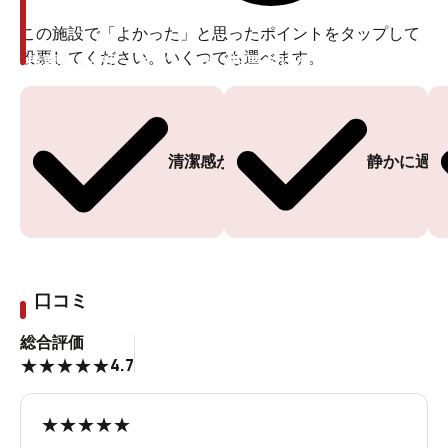
この施設で「よかった」と思ったポイントをタップして
投票してください。いくつでも選べます。
投票ありがとうございます
投票ありがとうございます
清潔感がある
静かに過ご
口コミ
総合評価
4.7
★
★
★
★
★
★
★
★
★
★