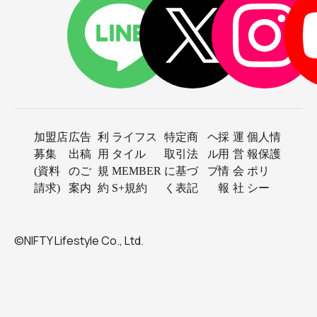
加盟店
広告
利
ライフス
特定商
ヘ
採
運
個人情
募集
出稿
用
タイル
取引法
ル
用
営
報保護
(資料
のご
規
MEMBER
に基づ
プ
情
会
ポリ
請求)
案内
約
S+規約
く表記
報
社
シー
©NIFTY Lifestyle Co., Ltd.