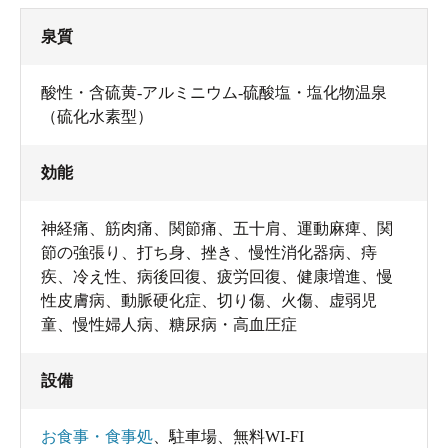
泉質
酸性・含硫黄-アルミニウム-硫酸塩・塩化物温泉
（硫化水素型）
効能
神経痛、筋肉痛、関節痛、五十肩、運動麻痺、関
節の強張り、打ち身、挫き、慢性消化器病、痔
疾、冷え性、病後回復、疲労回復、健康増進、慢
性皮膚病、動脈硬化症、切り傷、火傷、虚弱児
童、慢性婦人病、糖尿病・高血圧症
設備
お食事・食事処
、
駐車場
、
無料WI-FI