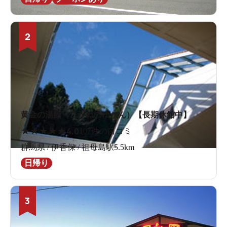
2
黄金の湯館（こがねのゆかん）【長期休館中】
★
★
★
★
★
4.0
107件の口コミ
群馬県 / 伊香保 / 祖母島駅5.5km
日帰り
3