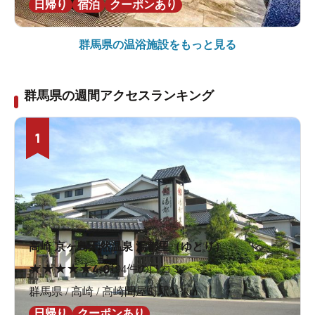
日帰り
宿泊
クーポンあり
群馬県の
温浴施設をもっと見る
群馬県の週間アクセスランキング
1
高崎 京ヶ島天然温泉 湯都里（ゆとり）
★
★
★
★
★
4.0
194件の口コミ
群馬県 / 高崎 / 高崎問屋町駅3.3km
日帰り
クーポンあり