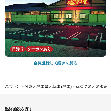
湯楽の里 伊勢崎店（ゆらのさと）
★
★
★
★
★
4.1
80件の口コミ
群馬県 / 桐生 / 新伊勢崎駅2.8km
日帰り
クーポンあり
会員登録して続きを見る
温泉TOP
＞
関東
＞
群馬県
＞
草津 (群馬)
＞
草津温泉
＞
泉水館
温浴施設を探す