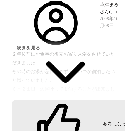
草津まる
さん(
、
)
2008年10
月08日
続きを見る
２年位前にお食事の後立ち寄り入浴をさせていた
だきました。
その時のお湯が忘れられず・・いつか宿泊したい
と思っていました。
６月２１日・念願叶って１泊することが出来まし
た。
立ち寄りの時には入ることができなかった・離れ
にある貸切の「千寿の湯」にも入ることができま
参考になった
した。