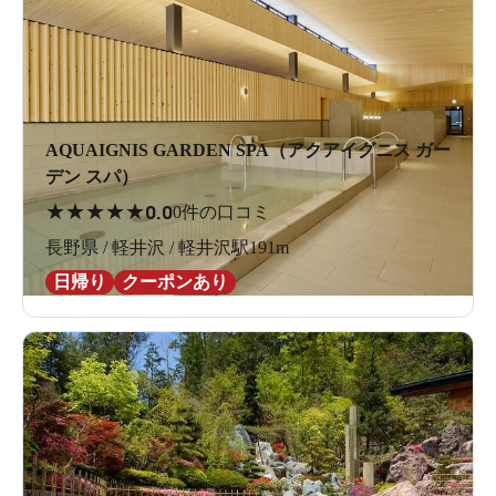
AQUAIGNIS GARDEN SPA（アクアイグニス ガー
デン スパ）
★
★
★
★
★
0.0
0件の口コミ
長野県 / 軽井沢 / 軽井沢駅191m
日帰り
クーポンあり