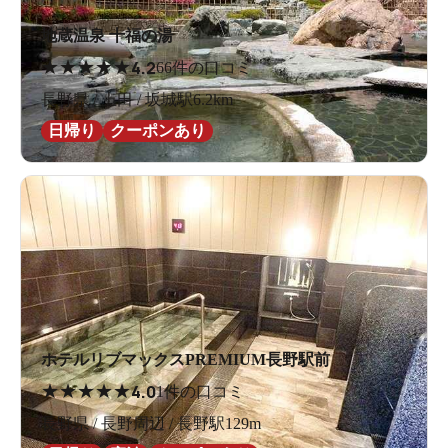
地蔵温泉 十福の湯
★
★
★
★
★
4.2
66件の口コミ
長野県 / 上田 / 坂城駅6.2km
日帰り
クーポンあり
ホテルリブマックスPREMIUM長野駅前
★
★
★
★
★
4.0
1件の口コミ
長野県 / 長野周辺 / 長野駅129m