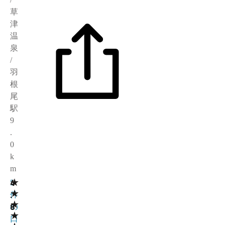
草
津
温
泉
/
羽
根
尾
駅
9
.
0
k
m
★
4
5
★
.
件
★
8
の
★
口