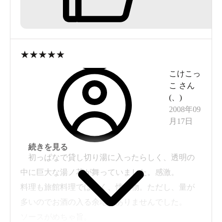
最初にそちらに入ったのですが、ずっと合いた
かった「湯の花」と再会出来て感動しました。
草津の源泉には一通り入ったのですが、汲み上げ
湯葉のような湯の花は泉水館さんの君子の湯だけ
★
★
★
★
★
でした。
こけこっ
ちょっと温めなのですが、とても素晴らしいお湯
こ
さん
です。
(
、
)
そして、お料理もとても美味しかったです。
2008年09
月17日
一品一品に手をかけて作られているのが嬉しかっ
たです。
続きを見る
舞茸おこわ揚げに餡をかけたものや、デザートの
初っぱなで貸し切り湯に入ったらしく、透明の
蕎麦湯のゼリーが印象に残っています。
中に巨大な湯ノ花が舞っていました。感激。
この日は宿泊が２組だけだったようで、何度もお
料理も旅館料理ではなく、懐石物。ただし、量が
湯を楽しんだのですが貸切のようでした。
多いのでお酒の入る余地がありませんでした。
ソースがめちゃ旨。