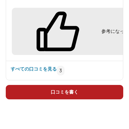
女将さんの話術で、一晩の相宿、3家族が和気あい
あいとおしゃべりできて楽しかった。
☆が一個少ないのは、部屋のしつらえが「？」
参考になった
だったからです。20畳に2人なのに文句言ってごめ
んなさい。でもね、床の間の額が適当すぎて気に
なるのです。
あと、布団も適当すぎて（清潔でしたが）。
すべての口コミを見る
3
口コミを書く