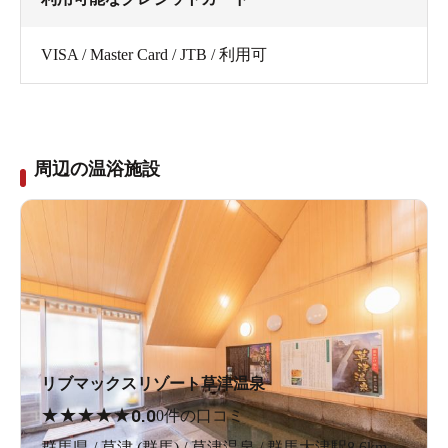
VISA / Master Card / JTB / 利用可
周辺の温浴施設
リブマックスリゾート草津温泉
★
★
★
★
★
0.0
0件の口コミ
群馬県 / 草津 (群馬) / 草津温泉 / 群馬大津駅8.6km