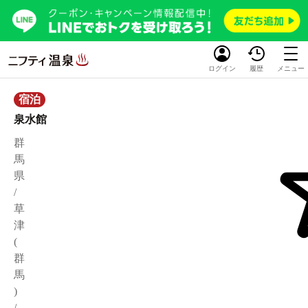
ログイン
履歴
メニュー
宿泊
泉水館
群
馬
県
/
草
津
(
群
馬
)
/