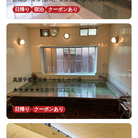
日帰り
宿泊
クーポンあり
高原千葉村温泉「かもしかの湯」
★
★
★
★
★
0.0
0件の口コミ
群馬県 / 奥利根 / 水上駅7.5km
日帰り
クーポンあり