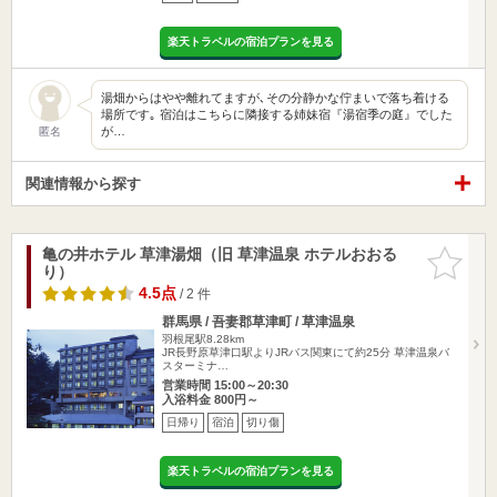
楽天トラベルの宿泊プランを見る
湯畑からはやや離れてますが､その分静かな佇まいで落ち着ける
場所です｡ 宿泊はこちらに隣接する姉妹宿『湯宿季の庭』でした
が…
匿名
関連情報から探す
亀の井ホテル 草津湯畑（旧 草津温泉 ホテルおおる
お気に入
り）
りに追加
4.5点
/ 2 件
群馬県 / 吾妻郡草津町 / 草津温泉
羽根尾駅8.28km
JR長野原草津口駅よりJRバス関東にて約25分 草津温泉バ
スターミナ…
営業時間 15:00～20:30
入浴料金 800円～
日帰り
宿泊
切り傷
楽天トラベルの宿泊プランを見る