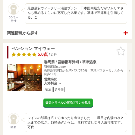
最強最安ウィークリー湯治プラン 日本国内最安だがソムリエさ
んも褒めるくらいに充実した温泉です。草津で三源泉を引湯して
る、こ…
50代～
男性
関連情報から探す
ペンション マイウェー
お気に入
りに追加
5.0点
/ 2 件
群馬県 / 吾妻郡草津町 / 草津温泉
羽根尾駅8.08km
長野原草津口からJRバスで25分、草津バスターミナルから
徒歩10分。…
営業時間
入浴料金 ～
宿泊
切り傷
楽天トラベルの宿泊プランを見る
ツインの部屋は広くてゆったり出来ました。 風呂は内湯のみ２
人までの広さ。19時過ぎからは、無料で貸し切り入浴可能です。
万代…
匿名