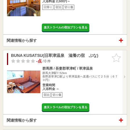
入浴料金 2,500円～
日帰り
宿泊
切り傷
楽天トラベルの宿泊プランを見る
関連情報から探す
BUNA KUSATSU(旧草津温泉 滋養の宿 ぶな)
お気に入
りに追加
-点
/ 0 件
群馬県 / 吾妻郡草津町 / 草津温泉
群馬大津駅7.52km
長野原草津口駅より草津温泉へ直通バスにて２５分（６７
０円）
営業時間
入浴料金 ～
宿泊
切り傷
楽天トラベルの宿泊プランを見る
関連情報から探す