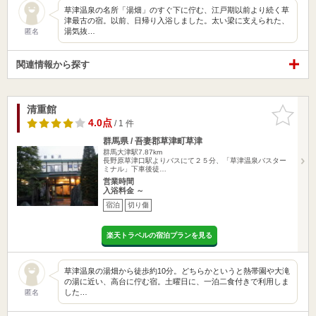
草津温泉の名所「湯畑」のすぐ下に佇む、江戸期以前より続く草
津最古の宿。以前、日帰り入浴しました。太い梁に支えられた、
湯気抜…
匿名
関連情報から探す
清重館
お気に入
りに追加
4.0点
/ 1 件
群馬県 / 吾妻郡草津町草津
群馬大津駅7.87km
長野原草津口駅よりバスにて２５分、「草津温泉バスター
ミナル」下車後徒…
営業時間
入浴料金 ～
宿泊
切り傷
楽天トラベルの宿泊プランを見る
草津温泉の湯畑から徒歩約10分。どちらかというと熱帯園や大滝
の湯に近い、高台に佇む宿。土曜日に、一泊二食付きで利用しま
した…
匿名