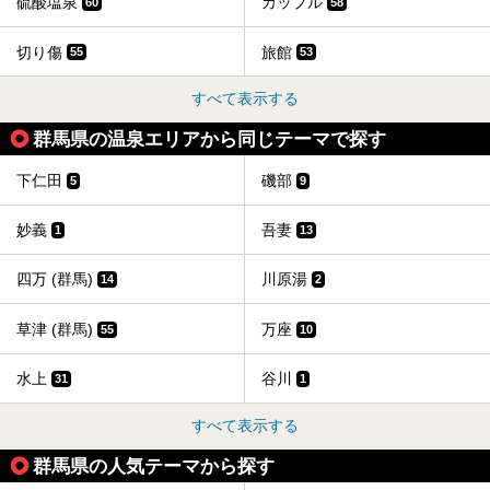
硫酸塩泉
カップル
60
58
切り傷
旅館
55
53
すべて表示する
群馬県の温泉エリアから同じテーマで探す
下仁田
磯部
5
9
妙義
吾妻
1
13
四万 (群馬)
川原湯
14
2
草津 (群馬)
万座
55
10
水上
谷川
31
1
すべて表示する
群馬県の人気テーマから探す