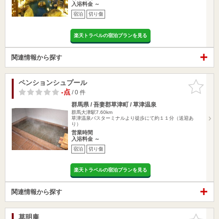
入浴料金 ～
宿泊
切り傷
楽天トラベルの宿泊プランを見る
関連情報から探す
ペンションシュプール
お気に入
りに追加
-点
/ 0 件
群馬県 / 吾妻郡草津町 / 草津温泉
群馬大津駅7.60km
草津温泉バスターミナルより徒歩にて約１１分（送迎あ
り）
営業時間
入浴料金 ～
宿泊
切り傷
楽天トラベルの宿泊プランを見る
関連情報から探す
草明庵
お気に入