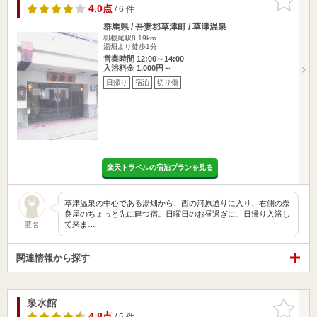
りに追加
4.0点
/ 6 件
群馬県 / 吾妻郡草津町 / 草津温泉
羽根尾駅8.19km
湯畑より徒歩1分
営業時間 12:00～14:00
入浴料金 1,000円～
日帰り
宿泊
切り傷
楽天トラベルの宿泊プランを見る
草津温泉の中心である湯畑から、西の河原通りに入り、右側の奈
良屋のちょっと先に建つ宿。日曜日のお昼過ぎに、日帰り入浴し
て来ま…
匿名
関連情報から探す
泉水館
お気に入
りに追加
4.8点
/ 5 件