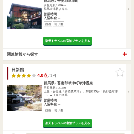
群馬県 / 吾妻郡草津町
羽根尾駅8.00km
群馬大津駅より車
営業時間
入浴料金 ～
宿泊
切り傷
楽天トラベルの宿泊プランを見る
関連情報から探す
日新館
お気に入
りに追加
4.0点
/ 1 件
群馬県 / 吾妻郡草津町草津温泉
羽根尾駅8.21km
上越・吾妻線『新特急草津』、2時間35分「長野原草津
口」→ＪＲバス草…
営業時間
入浴料金 ～
宿泊
切り傷
楽天トラベルの宿泊プランを見る