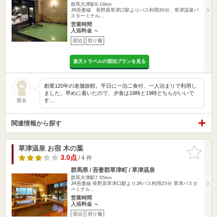
群馬大津駅8.18km
JR吾妻線 長野原草津口駅よりバス利用30分、草津温泉バ
スターミナル…
営業時間
入浴料金 ～
宿泊
切り傷
楽天トラベルの宿泊プランを見る
創業120年の老舗旅館。平日に一泊二食付、一人泊まりで利用し
ました。早めに着いたので、夕食は18時と19時どちらがいいで
す…
匿名
関連情報から探す
草津温泉 お宿 木の葉
お気に入
りに追加
3.0点
/ 4 件
群馬県 / 吾妻郡草津町 / 草津温泉
群馬大津駅7.55km
JR吾妻線 長野原草津口駅よりJRバス利用25分 草津バスタ
ーミナル…
営業時間
入浴料金 ～
宿泊
切り傷