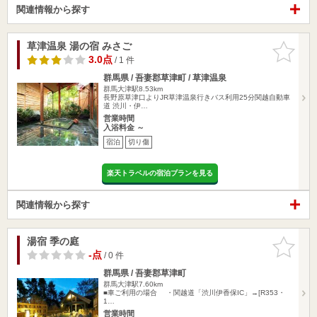
関連情報から探す
草津温泉 湯の宿 みさご
お気に入
りに追加
3.0点
/ 1 件
群馬県 / 吾妻郡草津町 / 草津温泉
群馬大津駅8.53km
長野原草津口よりJR草津温泉行きバス利用25分関越自動車
道 渋川・伊…
営業時間
入浴料金 ～
宿泊
切り傷
楽天トラベルの宿泊プランを見る
関連情報から探す
湯宿 季の庭
お気に入
りに追加
-点
/ 0 件
群馬県 / 吾妻郡草津町
群馬大津駅7.60km
■車ご利用の場合 ・関越道「渋川伊香保IC」→[R353・
1…
営業時間