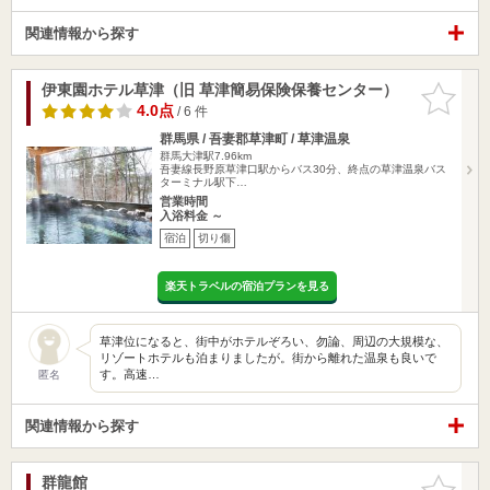
関連情報から探す
伊東園ホテル草津（旧 草津簡易保険保養センター）
お気に入
りに追加
4.0点
/ 6 件
群馬県 / 吾妻郡草津町 / 草津温泉
群馬大津駅7.96km
吾妻線長野原草津口駅からバス30分、終点の草津温泉バス
ターミナル駅下…
営業時間
入浴料金 ～
宿泊
切り傷
楽天トラベルの宿泊プランを見る
草津位になると、街中がホテルぞろい、勿論、周辺の大規模な、
リゾートホテルも泊まりましたが。街から離れた温泉も良いで
す。高速…
匿名
関連情報から探す
群龍館
お気に入