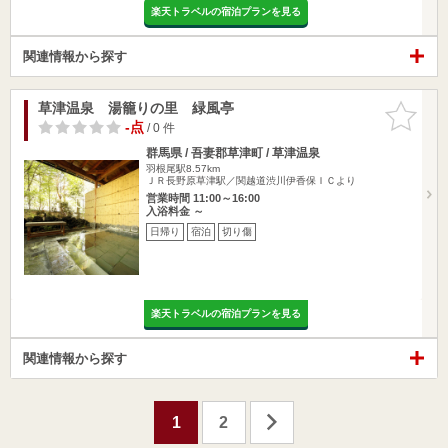
楽天トラベルの宿泊プランを見る
関連情報から探す
草津温泉 湯籠りの里 緑風亭
お気に入
りに追加
-点
/ 0 件
群馬県 / 吾妻郡草津町 / 草津温泉
羽根尾駅8.57km
ＪＲ長野原草津駅／関越道渋川伊香保ＩＣより
営業時間 11:00～16:00
入浴料金 ～
日帰り
宿泊
切り傷
楽天トラベルの宿泊プランを見る
関連情報から探す
1
2