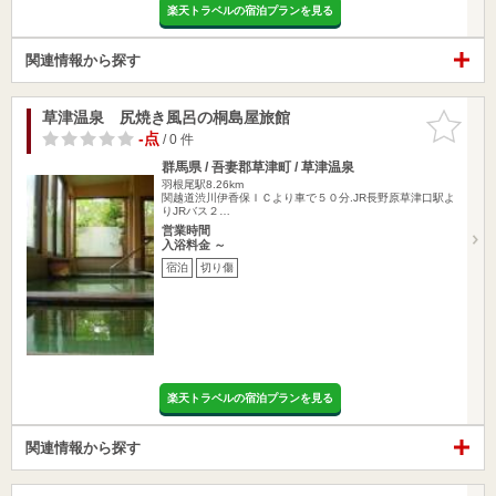
楽天トラベルの宿泊プランを見る
関連情報から探す
草津温泉 尻焼き風呂の桐島屋旅館
お気に入
りに追加
-点
/ 0 件
群馬県 / 吾妻郡草津町 / 草津温泉
羽根尾駅8.26km
関越道渋川伊香保ＩＣより車で５０分.JR長野原草津口駅よ
りJRバス２…
営業時間
入浴料金 ～
宿泊
切り傷
楽天トラベルの宿泊プランを見る
関連情報から探す