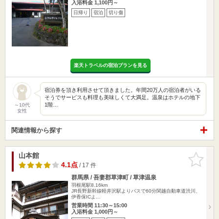
入浴料金 1,100円～
日帰り
宿泊
切り傷
楽天トラベルの宿泊プランを見る
宿泊券を頂き利用させて頂きました。年間20万人の宿泊者がいる
そうでサービスも料理も美味しくて大満足。温泉はホテルの地下
1階…
～10代
女性
関連情報から探す
山本館
お気に入
りに追加
4.1点
/ 17 件
群馬県 / 吾妻郡草津町 / 草津温泉
羽根尾駅8.16km
JR長野新幹線軽井沢駅よりバスで60分関越自動車道渋川、
伊香保ICよ…
営業時間 11:30～15:00
入浴料金 1,000円～