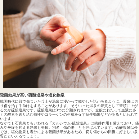
殺菌効果が高い硫酸塩泉や塩化物泉
戦国時代に戦で傷ついた兵士が温泉に浸かって癒やした話があるように、温泉は切
り傷を治す手助けをすることがあります。そういった温泉の泉質として筆頭に上が
るのが硫酸塩泉です。硫酸塩泉は3つに分類されますが、全般にわたって血液に多
くの酸素を送り込む特性やコラーゲンの生成を促す蘇生効果などがあるといわれて
います。
なかでも石膏泉ともいわれる「カルシウム-硫酸塩泉」は鎮静作用も備えており、痛
みや炎症を抑える効果も発揮。別名「傷の湯」とも呼ばれています。硫酸塩泉以外
では、塩化物泉も塩分による殺菌効果があるため、切り傷からの回復に好ましい泉
質だといえるでしょう。