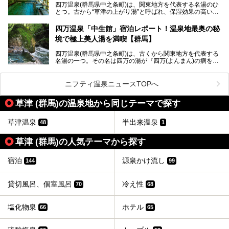
しみ方や周辺の観光地を解説します。
四万温泉(群馬県中之条町)は、関東地方を代表する名湯のひ
また、日帰り入浴できる温泉から混浴可能な温泉まで、おす
とつ。古から“草津の上がり湯”と呼ばれ、保湿効果の高い美
すめの入浴施設もご紹介します！
肌湯として有名な存在です。
四万温泉「中生館」宿泊レポート！温泉地最奥の秘
「四万やまぐち館」は、この地を代表する旅館の一つ。日帰
境で極上美人湯を満喫【群馬】
り入浴も可能ですが、やはり宿泊してじっくり楽しむのがベ
スト。今回は筆者自ら宿泊し、人気の絶景露天風呂＆極上美
四万温泉(群馬県中之条町)は、古くから関東地方を代表する
肌湯をはじめ、館内の魅力をたっぷりとご紹介します！
名湯の一つ。その名は四万の湯が『四万(よんまん)の病を癒
す霊泉』であるとする伝説に由来し、現代においても多くの
観光客で賑わう人気温泉地です。
ニフティ温泉ニュースTOPへ
「中生館」は四万温泉最奥に位置し、秘境感漂う老舗宿。泉
質の良さ(特に美人湯効果)に定評があり、知る人ぞ知る穴場
草津 (群馬)の温泉地から同じテーマで探す
的存在です。今回は筆者自ら宿泊し、自慢の温泉をはじめ食
事・客室・共有スペースなど、宿の全貌を徹底紹介します。
草津温泉
半出来温泉
48
1
草津 (群馬)の人気テーマから探す
宿泊
源泉かけ流し
144
99
貸切風呂、個室風呂
冷え性
70
68
塩化物泉
ホテル
66
65