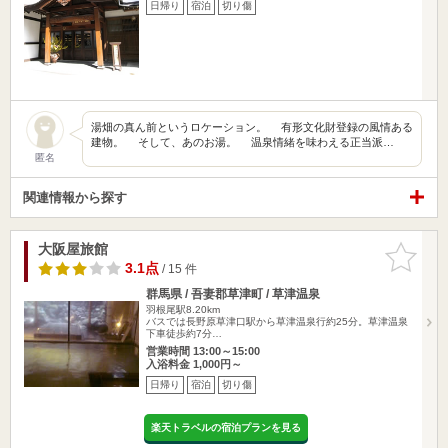
日帰り
宿泊
切り傷
湯畑の真ん前というロケーション。 有形文化財登録の風情ある
建物。 そして、あのお湯。 温泉情緒を味わえる正当派…
匿名
関連情報から探す
大阪屋旅館
お気に入
りに追加
3.1点
/ 15 件
群馬県 / 吾妻郡草津町 / 草津温泉
羽根尾駅8.20km
バスでは長野原草津口駅から草津温泉行約25分。草津温泉
下車徒歩約7分…
営業時間 13:00～15:00
入浴料金 1,000円～
日帰り
宿泊
切り傷
楽天トラベルの宿泊プランを見る