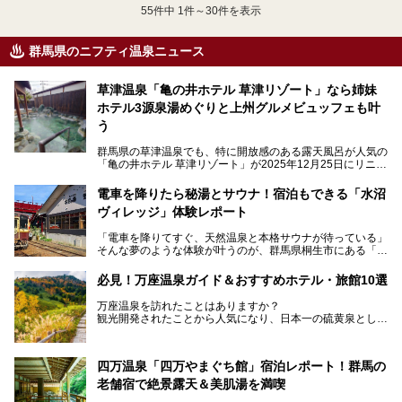
55
件中 1件～30件を表示
群馬県のニフティ温泉ニュース
草津温泉「亀の井ホテル 草津リゾート」なら姉妹
ホテル3源泉湯めぐりと上州グルメビュッフェも叶
う
群馬県の草津温泉でも、特に開放感のある露天風呂が人気の
「亀の井ホテル 草津リゾート」が2025年12月25日にリニュ
ーアルオープンしました。
ロビーや客室が綺麗になって、上州グルメにこだわったビュ
電車を降りたら秘湯とサウナ！宿泊もできる「水沼
ッフェも人気！アクセスはシャトルバスで楽々、さらに草津
ヴィレッジ」体験レポート
温泉にある姉妹ホテルの「草津温泉 大東舘」「亀の井ホテ
ル 草津湯畑」の湯めぐりまで楽しめます。
「電車を降りてすぐ、天然温泉と本格サウナが待っている」
そんな夢のような体験が叶うのが、群馬県桐生市にある「駅
今回はそんな「亀の井ホテル 草津リゾート」を徹底レポー
の天然温泉&サウナの森 水沼ヴィレッジ」です。
ト！
日帰り温泉の「水沼の湯」と宿泊もできる「サウナの森」、
必見！万座温泉ガイド＆おすすめホテル・旅館10選
２つのエリアがあります。
───
提供元：アイコニア・ホスピタリティ株式会社【PR】
万座温泉を訪れたことはありますか？
今回は、その中でも特にユニークな駅直結の「水沼の湯」の
この記事は亀の井ホテル 草津リゾートのPR記事です。
観光開発されたことから人気になり、日本一の硫黄泉として
魅力に焦点を当て、温泉好き、サウナー、そして電車旅好き
も有名な温泉地です。
も必見の、心と体がリフレッシュする水沼ヴィレッジの体験
レポートをお届けします。
万座温泉が何県にあるのか、どんな温泉なのか、知らない方
四万温泉「四万やまぐち館」宿泊レポート！群馬の
も多いかもしれません。
老舗宿で絶景露天＆美肌湯を満喫
そこで筆者である私が実際に行ってみました！万座温泉の楽