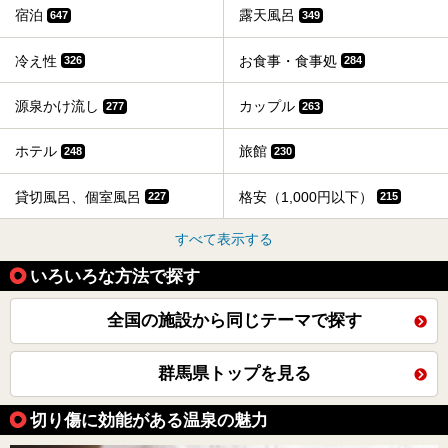
宿泊
露天風呂
647
349
冷え性
お食事・食事処
326
284
源泉かけ流し
カップル
277
263
ホテル
旅館
248
230
貸切風呂、個室風呂
格安（1,000円以下）
227
215
すべて表示する
いろいろな方法で探す
全国の施設から同じテーマで探す
群馬県トップを見る
切り傷に効能がある温泉の魅力