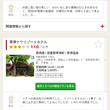
白壁に黒い梁の美しい、せがい出し造り建物がひときわ目を引
く、明治5年開業の老舗宿。日曜日の午後、日帰り入浴して来ま
した。入…
匿名
関連情報から探す
草津ナウリゾートホテル
お気に入
りに追加
3.4点
/ 14 件
群馬県 / 吾妻郡草津町 / 草津温泉
羽根尾駅8.77km
上野より特急草津、高崎よりJR吾妻線にて「長野原草津口
駅」下車後、J…
営業時間 14:00～22:00
入浴料金 1,600円～
日帰り
宿泊
切り傷
楽天トラベルの宿泊プランを見る
ツアーの宿泊先での利用でした。 リゾートホテルという事で、お
湯にはさほど期待してませんでしたが、いやいや大満足でした。
…
匿名