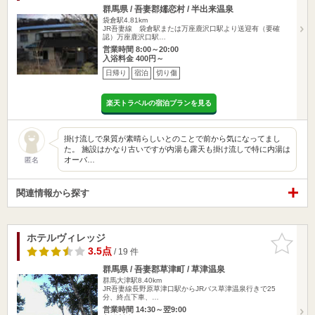
群馬県 / 吾妻郡嬬恋村 / 半出来温泉
袋倉駅4.81km
JR吾妻線 袋倉駅または万座鹿沢口駅より送迎有（要確
認）万座鹿沢口駅…
営業時間 8:00～20:00
入浴料金 400円～
日帰り
宿泊
切り傷
楽天トラベルの宿泊プランを見る
掛け流しで泉質が素晴らしいとのことで前から気になってまし
た。 施設はかなり古いですが内湯も露天も掛け流しで特に内湯は
オーバ…
匿名
関連情報から探す
ホテルヴィレッジ
お気に入
りに追加
3.5点
/ 19 件
群馬県 / 吾妻郡草津町 / 草津温泉
群馬大津駅8.40km
JR吾妻線長野原草津口駅からJRバス草津温泉行きで25
分、終点下車、…
営業時間 14:30～翌9:00