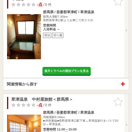
りに追加
-点
/ 0 件
群馬県 / 吾妻郡草津町 / 草津温泉
群馬大津駅7.85km
長野原草津口駅よりお車にて約２０分
営業時間
入浴料金 ～
宿泊
切り傷
楽天トラベルの宿泊プランを見る
関連情報から探す
草津温泉 中村屋旅館＜群馬県＞
お気に入
りに追加
-点
/ 0 件
群馬県 / 吾妻郡草津町 / 草津温泉
羽根尾駅8.06km
■JR吾妻線■長野原草津口駅下車→草津温泉行きバスで20
分→草津温泉…
営業時間 11:00～15:00