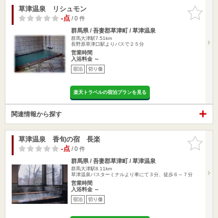
草津温泉 リシュモン
お気に入
りに追加
-点
/ 0 件
群馬県 / 吾妻郡草津町 / 草津温泉
群馬大津駅7.51km
長野原草津口駅よりバスで２５分
営業時間
入浴料金 ～
宿泊
切り傷
楽天トラベルの宿泊プランを見る
関連情報から探す
草津温泉 香旬の宿 長楽
お気に入
りに追加
-点
/ 0 件
群馬県 / 吾妻郡草津町 / 草津温泉
群馬大津駅8.11km
草津温泉バスターミナルより車にて３分、徒歩６～７分
営業時間
入浴料金 ～
宿泊
切り傷