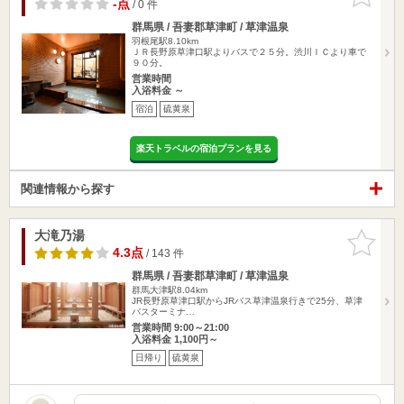
りに追加
-点
/ 0 件
群馬県 / 吾妻郡草津町 / 草津温泉
羽根尾駅8.10km
ＪＲ長野原草津口駅よりバスで２５分。渋川ＩＣより車で
９０分。
営業時間
入浴料金 ～
宿泊
硫黄泉
楽天トラベルの宿泊プランを見る
関連情報から探す
大滝乃湯
お気に入
りに追加
4.3点
/ 143 件
群馬県 / 吾妻郡草津町 / 草津温泉
群馬大津駅8.04km
JR長野原草津口駅からJRバス草津温泉行きで25分、草津
バスターミナ…
営業時間 9:00～21:00
入浴料金 1,100円～
日帰り
硫黄泉