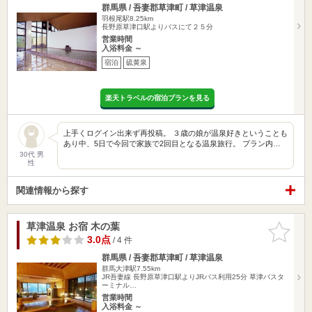
群馬県 / 吾妻郡草津町 / 草津温泉
羽根尾駅8.25km
長野原草津口駅よりバスにて２５分
営業時間
入浴料金 ～
宿泊
硫黄泉
楽天トラベルの宿泊プランを見る
上手くログイン出来ず再投稿。 ３歳の娘が温泉好きということも
あり中、5日で今回で家族で2回目となる温泉旅行。 プラン内…
30代 男
性
関連情報から探す
草津温泉 お宿 木の葉
お気に入
りに追加
3.0点
/ 4 件
群馬県 / 吾妻郡草津町 / 草津温泉
群馬大津駅7.55km
JR吾妻線 長野原草津口駅よりJRバス利用25分 草津バスタ
ーミナル…
営業時間
入浴料金 ～