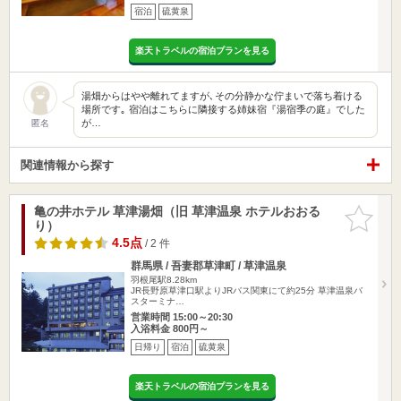
宿泊
硫黄泉
楽天トラベルの宿泊プランを見る
湯畑からはやや離れてますが､その分静かな佇まいで落ち着ける
場所です｡ 宿泊はこちらに隣接する姉妹宿『湯宿季の庭』でした
が…
匿名
関連情報から探す
亀の井ホテル 草津湯畑（旧 草津温泉 ホテルおおる
お気に入
り）
りに追加
4.5点
/ 2 件
群馬県 / 吾妻郡草津町 / 草津温泉
羽根尾駅8.28km
JR長野原草津口駅よりJRバス関東にて約25分 草津温泉バ
スターミナ…
営業時間 15:00～20:30
入浴料金 800円～
日帰り
宿泊
硫黄泉
楽天トラベルの宿泊プランを見る