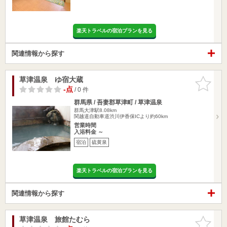
楽天トラベルの宿泊プランを見る
関連情報から探す
草津温泉 ゆ宿大蔵
お気に入
りに追加
-点
/ 0 件
群馬県 / 吾妻郡草津町 / 草津温泉
群馬大津駅8.08km
関越道自動車道渋川伊香保ICより約60km
営業時間
入浴料金 ～
宿泊
硫黄泉
楽天トラベルの宿泊プランを見る
関連情報から探す
草津温泉 旅館たむら
お気に入