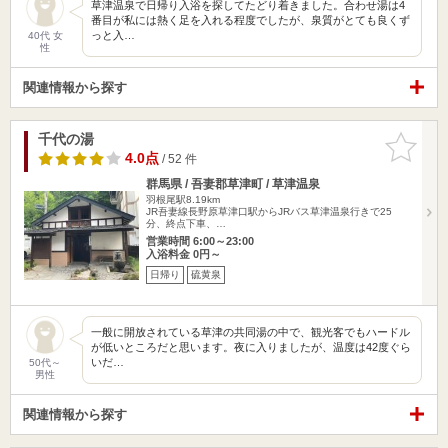
草津温泉で日帰り入浴を探してたどり着きました。合わせ湯は4
番目が私には熱く足を入れる程度でしたが、泉質がとても良くず
っと入…
40代 女
性
関連情報から探す
千代の湯
お気に入
りに追加
4.0点
/ 52 件
群馬県 / 吾妻郡草津町 / 草津温泉
羽根尾駅8.19km
JR吾妻線長野原草津口駅からJRバス草津温泉行きで25
分、終点下車、…
営業時間 6:00～23:00
入浴料金 0円～
日帰り
硫黄泉
一般に開放されている草津の共同湯の中で、観光客でもハードル
が低いところだと思います。夜に入りましたが、温度は42度ぐら
いだ…
50代～
男性
関連情報から探す