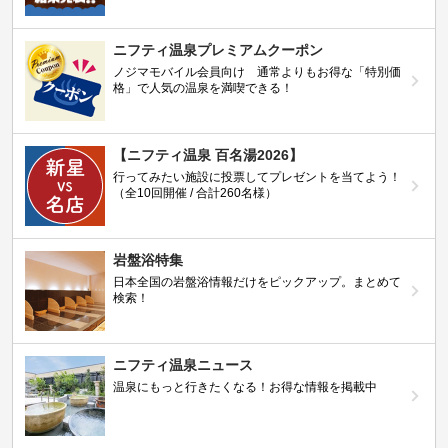
ニフティ温泉プレミアムクーポン
ノジマモバイル会員向け 通常よりもお得な「特別価
格」で人気の温泉を満喫できる！
【ニフティ温泉 百名湯2026】
行ってみたい施設に投票してプレゼントを当てよう！
（全10回開催 / 合計260名様）
岩盤浴特集
日本全国の岩盤浴情報だけをピックアップ。まとめて
検索！
ニフティ温泉ニュース
温泉にもっと行きたくなる！お得な情報を掲載中