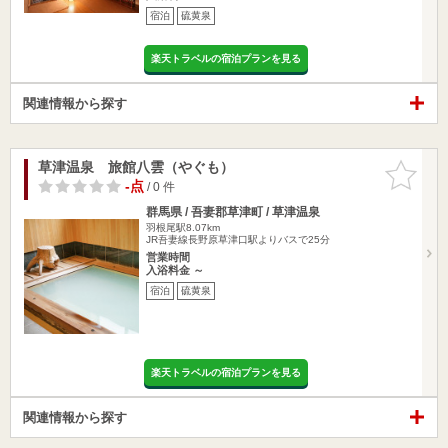
宿泊
硫黄泉
楽天トラベルの宿泊プランを見る
関連情報から探す
草津温泉 旅館八雲（やぐも）
お気に入
りに追加
-点
/ 0 件
群馬県 / 吾妻郡草津町 / 草津温泉
羽根尾駅8.07km
JR吾妻線長野原草津口駅よりバスで25分
営業時間
入浴料金 ～
宿泊
硫黄泉
楽天トラベルの宿泊プランを見る
関連情報から探す