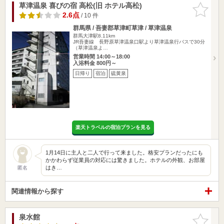
草津温泉 喜びの宿 高松(旧 ホテル高松)
お気に入
りに追加
2.6点
/ 10 件
群馬県 / 吾妻郡草津町草津 / 草津温泉
群馬大津駅8.11km
JR吾妻線 長野原草津温泉口駅より草津温泉行バスで30分
（草津温泉よ…
営業時間 14:00～18:00
入浴料金 800円～
日帰り
宿泊
硫黄泉
楽天トラベルの宿泊プランを見る
1月14日に主人と二人で行って来ました。格安プランだったにも
かかわらず従業員の対応には驚きました。ホテルの外観、お部屋
はき…
匿名
関連情報から探す
泉水館
お気に入