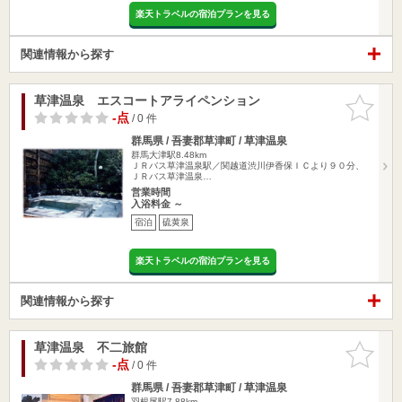
楽天トラベルの宿泊プランを見る
関連情報から探す
草津温泉 エスコートアライペンション
お気に入
りに追加
-点
/ 0 件
群馬県 / 吾妻郡草津町 / 草津温泉
群馬大津駅8.48km
ＪＲバス草津温泉駅／関越道渋川伊香保ＩＣより９０分、
ＪＲバス草津温泉…
営業時間
入浴料金 ～
宿泊
硫黄泉
楽天トラベルの宿泊プランを見る
関連情報から探す
草津温泉 不二旅館
お気に入
りに追加
-点
/ 0 件
群馬県 / 吾妻郡草津町 / 草津温泉
羽根尾駅7.88km