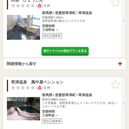
りに追加
-点
/ 0 件
群馬県 / 吾妻郡草津町 / 草津温泉
羽根尾駅7.86km
長野原草津口駅からバスで２５分
営業時間
入浴料金 ～
宿泊
硫黄泉
楽天トラベルの宿泊プランを見る
関連情報から探す
草津温泉 萬中屋ペンション
お気に入
りに追加
-点
/ 0 件
群馬県 / 吾妻郡草津町 / 草津温泉
群馬大津駅8.44km
ＪＲ吾妻線 長野原草津口よりＪＲバスで２５分、終点バ
スターミナル下車…
営業時間
入浴料金 ～
宿泊
硫黄泉