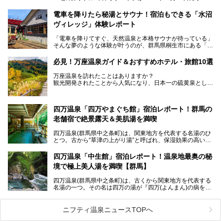
ーアルオープンしました。
ロビーや客室が綺麗になって、上州グルメにこだわったビュ
電車を降りたら秘湯とサウナ！宿泊もできる「水沼
ッフェも人気！アクセスはシャトルバスで楽々、さらに草津
ヴィレッジ」体験レポート
温泉にある姉妹ホテルの「草津温泉 大東舘」「亀の井ホテ
ル 草津湯畑」の湯めぐりまで楽しめます。
「電車を降りてすぐ、天然温泉と本格サウナが待っている」
そんな夢のような体験が叶うのが、群馬県桐生市にある「駅
今回はそんな「亀の井ホテル 草津リゾート」を徹底レポー
の天然温泉&サウナの森 水沼ヴィレッジ」です。
ト！
日帰り温泉の「水沼の湯」と宿泊もできる「サウナの森」、
必見！万座温泉ガイド＆おすすめホテル・旅館10選
２つのエリアがあります。
───
提供元：アイコニア・ホスピタリティ株式会社【PR】
万座温泉を訪れたことはありますか？
今回は、その中でも特にユニークな駅直結の「水沼の湯」の
この記事は亀の井ホテル 草津リゾートのPR記事です。
観光開発されたことから人気になり、日本一の硫黄泉として
魅力に焦点を当て、温泉好き、サウナー、そして電車旅好き
も有名な温泉地です。
も必見の、心と体がリフレッシュする水沼ヴィレッジの体験
レポートをお届けします。
万座温泉が何県にあるのか、どんな温泉なのか、知らない方
四万温泉「四万やまぐち館」宿泊レポート！群馬の
も多いかもしれません。
老舗宿で絶景露天＆美肌湯を満喫
そこで筆者である私が実際に行ってみました！万座温泉の楽
しみ方や周辺の観光地を解説します。
四万温泉(群馬県中之条町)は、関東地方を代表する名湯のひ
また、日帰り入浴できる温泉から混浴可能な温泉まで、おす
とつ。古から“草津の上がり湯”と呼ばれ、保湿効果の高い美
すめの入浴施設もご紹介します！
肌湯として有名な存在です。
四万温泉「中生館」宿泊レポート！温泉地最奥の秘
「四万やまぐち館」は、この地を代表する旅館の一つ。日帰
境で極上美人湯を満喫【群馬】
り入浴も可能ですが、やはり宿泊してじっくり楽しむのがベ
スト。今回は筆者自ら宿泊し、人気の絶景露天風呂＆極上美
四万温泉(群馬県中之条町)は、古くから関東地方を代表する
肌湯をはじめ、館内の魅力をたっぷりとご紹介します！
名湯の一つ。その名は四万の湯が『四万(よんまん)の病を癒
す霊泉』であるとする伝説に由来し、現代においても多くの
観光客で賑わう人気温泉地です。
ニフティ温泉ニュースTOPへ
「中生館」は四万温泉最奥に位置し、秘境感漂う老舗宿。泉