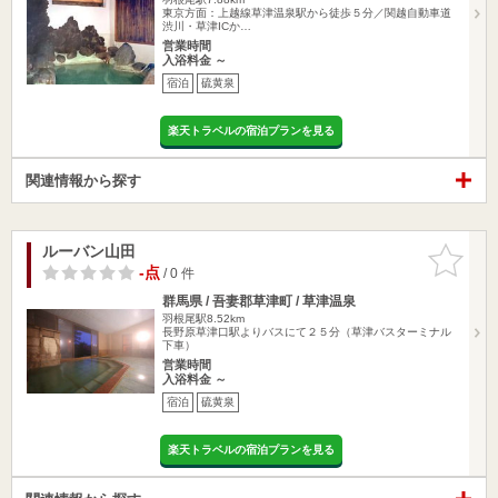
東京方面：上越線草津温泉駅から徒歩５分／関越自動車道
渋川・草津ICか…
営業時間
入浴料金 ～
宿泊
硫黄泉
楽天トラベルの宿泊プランを見る
関連情報から探す
ルーバン山田
お気に入
りに追加
-点
/ 0 件
群馬県 / 吾妻郡草津町 / 草津温泉
羽根尾駅8.52km
長野原草津口駅よりバスにて２５分（草津バスターミナル
下車）
営業時間
入浴料金 ～
宿泊
硫黄泉
楽天トラベルの宿泊プランを見る