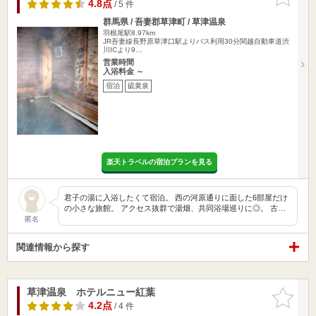
りに追加
4.8点
/ 5 件
群馬県 / 吾妻郡草津町 / 草津温泉
羽根尾駅8.97km
JR吾妻線長野原草津口駅よりバス利用30分関越自動車道渋
川ICより9…
営業時間
入浴料金 ～
宿泊
硫黄泉
楽天トラベルの宿泊プランを見る
君子の湯に入浴したくて宿泊。 西の河原通りに面した6部屋だけ
の小さな旅館。 アクセス抜群で湯畑、共同浴場巡りに◎。 古…
匿名
関連情報から探す
草津温泉 ホテルニュー紅葉
お気に入
りに追加
4.2点
/ 4 件