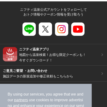
ニフティ温泉公式アカウントをフォローして
おトク情報やクーポン情報を受け取ろう
ニフティ温泉アプリ
地図から温泉検索！お得な限定クーポンも！
今すぐダウンロード！
ご意見ご要望 ・お問い合わせ
施設データの新規追加や修正依頼もこちらから
スマートフォン
/
PC
加盟店募集（資料請求）
広告出稿のご案内
By using our services, you agree that we and
our
partners
use cookies to improve advertisi
利用規約
ライフスタイルMEMBERS+規約
ng and enhance your experience on our servi
特定商取引法に基づく表記
ヘルプ
採用情報