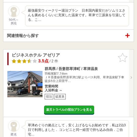
最強最安ウィークリー湯治プラン 日本国内最安だがソムリエさ
んも褒めるくらいに充実した温泉です。草津で三源泉を引湯して
る、こ…
50代～
男性
関連情報から探す
ビジネスホテル アゼリア
お気に入
りに追加
3.5点
/ 2 件
群馬県 / 吾妻郡草津町 / 草津温泉
羽根尾駅7.74km
ＪＲ吾妻線長野原草津口駅よりバス利用、草津温泉駅下車
徒歩5分上田菅平…
営業時間
入浴料金 ～
宿泊
硫黄泉
楽天トラベルの宿泊プランを見る
草津めぐりの拠点として，安く上げるならお勧めです．私は2泊3
日で利用しました． コンビニと同一経営で持ち込み自由．ご自
宅…
匿名