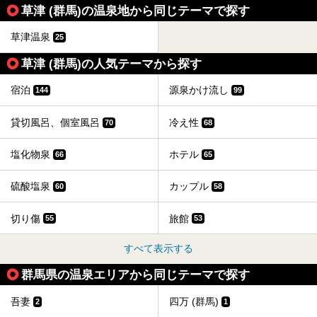
質の良さ(特に美人湯効果)に定評があり、知る人ぞ知る穴場
草津 (群馬)の温泉地から同じテーマで探す
的存在です。今回は筆者自ら宿泊し、自慢の温泉をはじめ食
事・客室・共有スペースなど、宿の全貌を徹底紹介します。
草津温泉
25
草津 (群馬)の人気テーマから探す
宿泊
源泉かけ流し
144
99
貸切風呂、個室風呂
冷え性
70
68
塩化物泉
ホテル
66
65
硫酸塩泉
カップル
60
58
切り傷
旅館
55
53
すべて表示する
群馬県の温泉エリアから同じテーマで探す
吾妻
四万 (群馬)
2
1