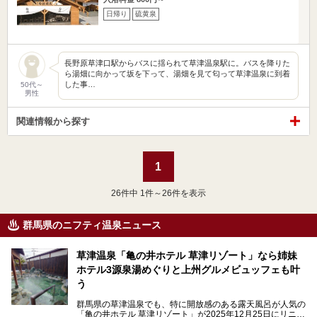
日帰り
硫黄泉
長野原草津口駅からバスに揺られて草津温泉駅に。バスを降りた
ら湯畑に向かって坂を下って、湯畑を見て匂って草津温泉に到着
した事…
50代～
男性
関連情報から探す
1
26
件中 1件～26件を表示
群馬県のニフティ温泉ニュース
草津温泉「亀の井ホテル 草津リゾート」なら姉妹
ホテル3源泉湯めぐりと上州グルメビュッフェも叶
う
群馬県の草津温泉でも、特に開放感のある露天風呂が人気の
「亀の井ホテル 草津リゾート」が2025年12月25日にリニュ