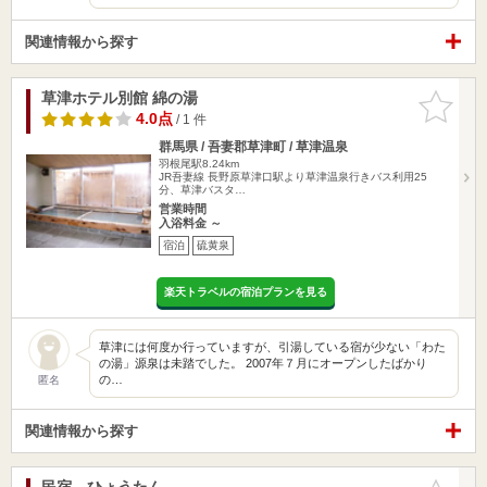
関連情報から探す
草津ホテル別館 綿の湯
お気に入
りに追加
4.0点
/ 1 件
群馬県 / 吾妻郡草津町 / 草津温泉
羽根尾駅8.24km
JR吾妻線 長野原草津口駅より草津温泉行きバス利用25
分、草津バスタ…
営業時間
入浴料金 ～
宿泊
硫黄泉
楽天トラベルの宿泊プランを見る
草津には何度か行っていますが、引湯している宿が少ない「わた
の湯」源泉は未踏でした。 2007年７月にオープンしたばかり
の…
匿名
関連情報から探す
民宿 ひょうたん
お気に入