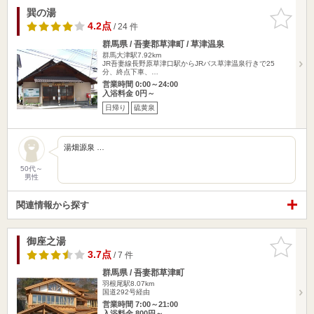
巽の湯
お気に入
りに追加
4.2点
/ 24 件
群馬県 / 吾妻郡草津町 / 草津温泉
群馬大津駅7.92km
JR吾妻線長野原草津口駅からJRバス草津温泉行きで25
分、終点下車、…
営業時間 0:00～24:00
入浴料金 0円～
日帰り
硫黄泉
湯畑源泉 …
50代～
男性
関連情報から探す
御座之湯
お気に入
りに追加
3.7点
/ 7 件
群馬県 / 吾妻郡草津町
羽根尾駅8.07km
国道292号経由
営業時間 7:00～21:00
入浴料金 800円～