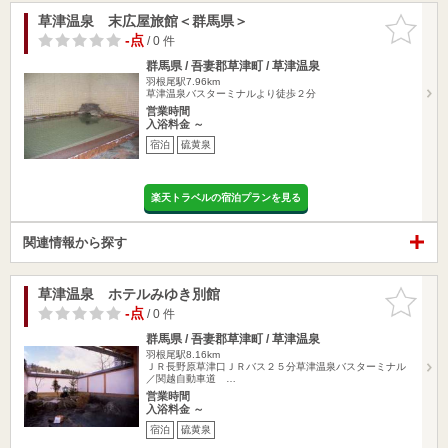
草津温泉 末広屋旅館＜群馬県＞
お気に入
りに追加
-点
/ 0 件
群馬県 / 吾妻郡草津町 / 草津温泉
羽根尾駅7.96km
草津温泉バスターミナルより徒歩２分
営業時間
入浴料金 ～
宿泊
硫黄泉
楽天トラベルの宿泊プランを見る
関連情報から探す
草津温泉 ホテルみゆき別館
お気に入
りに追加
-点
/ 0 件
群馬県 / 吾妻郡草津町 / 草津温泉
羽根尾駅8.16km
ＪＲ長野原草津口ＪＲバス２５分草津温泉バスターミナル
／関越自動車道 …
営業時間
入浴料金 ～
宿泊
硫黄泉