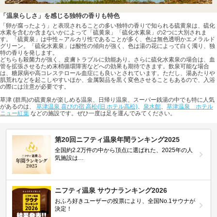
「温泉らしさ」を感じる独特の香りも特色
「卵が腐ったよう」と表現されることの多い独特の香りで知られる硫黄泉は、硫化
水素を含むか含まないかによって「硫黄泉」「硫化水素泉」の2つに大別されま
す。「硫黄泉」は中性～アルカリ性であることが多く、色は無色透明かエメラルド
グリーン。「硫化水素泉」は酸性の傾向が強く、色は湯の花によって白く濁り、独
特の香りを発します。
どちらも殺菌力が強く、皮膚トラブルに効能あり。さらに硫化水素泉の場合は、血
管を拡張させるため末梢循環障害などへの効果も期待できます。飲泉可能な場合
は、糖尿病や高コレステロール血症にも良いとされています。ただし、湯あたりや
肌荒れなどを起こしやすいほか、金属製品を黒く変色させることもあるので、入浴
の際には注意が必要です。
草津 (群馬)の硫黄泉が楽しめる温泉、日帰り温泉、スーパー銭湯の中でも特に人気
があるのは、
草津温泉 喜びの宿 高松(旧 ホテル高松)
、
泉水館
、
草津温泉 ホテル
ニュー紅葉
などの施設です。ぜひ一度は足を運んでみてください。
第20回ニフティ温泉年間ランキング2025
全国約2.2万件の中から頂点に選ばれた、2025年の人
気施設は…
ニフティ温泉 サウナランキング2026
おふろ好きユーザーの投票により、全国No.1サウナが
決定！