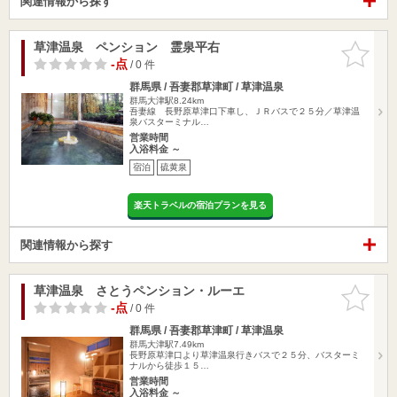
関連情報から探す
草津温泉 ペンション 霊泉平右
お気に入
りに追加
-点
/ 0 件
群馬県 / 吾妻郡草津町 / 草津温泉
群馬大津駅8.24km
吾妻線 長野原草津口下車し、ＪＲバスで２５分／草津温
泉バスターミナル…
営業時間
入浴料金 ～
宿泊
硫黄泉
楽天トラベルの宿泊プランを見る
関連情報から探す
草津温泉 さとうペンション・ルーエ
お気に入
りに追加
-点
/ 0 件
群馬県 / 吾妻郡草津町 / 草津温泉
群馬大津駅7.49km
長野原草津口より草津温泉行きバスで２５分、バスターミ
ナルから徒歩１５…
営業時間
入浴料金 ～