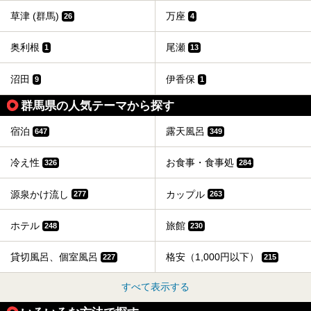
草津 (群馬)
万座
26
4
奥利根
尾瀬
1
13
沼田
伊香保
9
1
群馬県の人気テーマから探す
宿泊
露天風呂
647
349
冷え性
お食事・食事処
326
284
源泉かけ流し
カップル
277
263
ホテル
旅館
248
230
貸切風呂、個室風呂
格安（1,000円以下）
227
215
すべて表示する