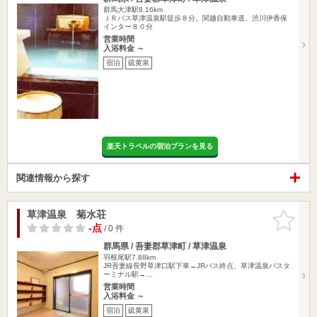
群馬大津駅8.16km
ＪＲバス草津温泉駅徒歩８分。関越自動車道、渋川伊香保
インター８０分
営業時間
入浴料金 ～
宿泊
硫黄泉
楽天トラベルの宿泊プランを見る
関連情報から探す
草津温泉 菊水荘
お気に入
りに追加
-点
/ 0 件
群馬県 / 吾妻郡草津町 / 草津温泉
羽根尾駅7.88km
JR吾妻線長野草津口駅下車→JRバス終点、草津温泉バスタ
ーミナル駅→…
営業時間
入浴料金 ～
宿泊
硫黄泉