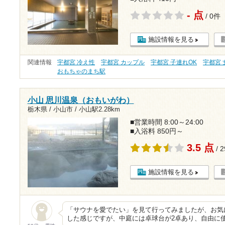
- 点
/ 0件
施設情報を見る
関連情報
宇都宮 冷え性
宇都宮 カップル
宇都宮 子連れOK
宇都宮
おもちゃのまち駅
小山 思川温泉（おもいがわ）
栃木県 / 小山市 /
小山駅2.28km
■営業時間 8:00～24:00
■入浴料 850円～
3.5 点
/ 
施設情報を見る
「サウナを愛でたい」を見て行ってみましたが、お気
した感じですが、中庭には卓球台が2卓あり、自由に