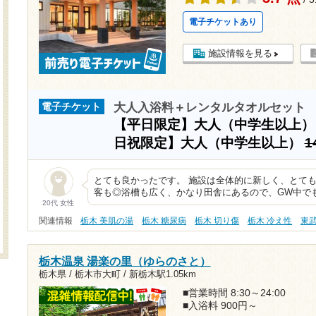
電子チケットあり
施設情報を見る
大人入浴料＋レンタルタオルセット
電子チケット
【平日限定】大人（中学生以上
日祝限定】大人（中学生以上）
1
とても良かったです。 施設は全体的に新しく、とて
客も◎浴槽も広く、かなり田舎にあるので、GW中で
20代 女性
関連情報
栃木 美肌の湯
栃木 糖尿病
栃木 切り傷
栃木 冷え性
東
栃木温泉 湯楽の里（ゆらのさと）
栃木県 / 栃木市大町 /
新栃木駅1.05km
■営業時間 8:30～24:00
■入浴料 900円～