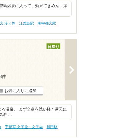
曽島温泉に入って、効果てきめん、痒
宮 冷え性
江曽島駅
南宇都宮駅
日帰り
>
13件
お気に入りに追加
なる温泉。 まず全身を洗い軽く露天に
気浴 …
旅
宇都宮 女子旅・女子会
鶴田駅