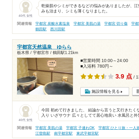
乾燥肌やシミができるなどの悩みがありましたが、江
みも治まり、シミも薄くなりました。
40代 女性
関連情報
宇都宮 炭酸水素塩泉
宇都宮 美肌の湯
宇都宮 切り傷
宇都
鶴田駅
西川田駅
宇都宮天然温泉 ゆらら
栃木県 / 宇都宮市 /
鶴田駅1.21km
■営業時間 10:00～24:00
■入浴料 780円～
3.9 点
/ 
施設情報を見る
今回 初めて行きました、 結論から言うと又行きたく
入り いざサウナ 広々としてて居心地良い 水風呂と外
40代 女性
関連情報
宇都宮 美肌の湯
宇都宮 子連れOK
宇都宮 ひとり旅・一人
江曽島駅
南宇都宮駅
東武宇都宮駅