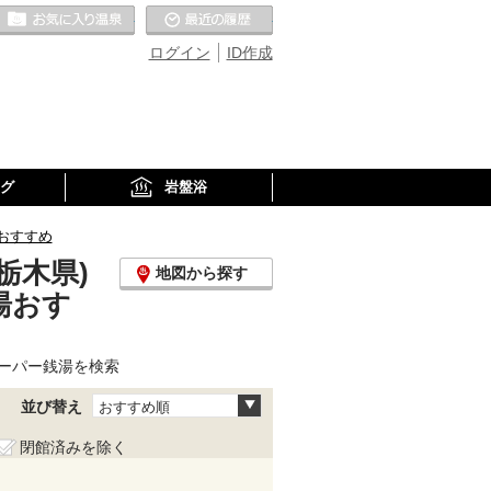
お気に入りの温泉
最近の履歴
ログイン
ID作成
グ
岩盤浴
おすすめ
栃木県)
地図から探す
湯おす
ーパー銭湯を検索
並び替え
おすすめ順
閉館済みを除く