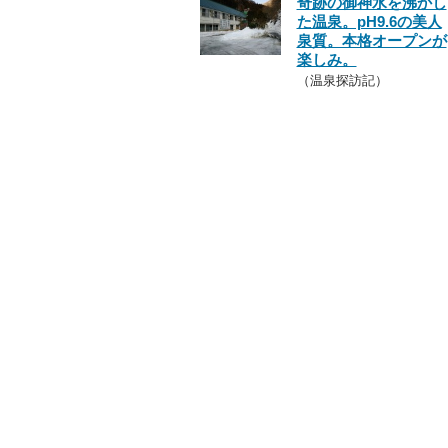
奇跡の御神水を沸かし
た温泉。pH9.6の美人
泉質。本格オープンが
楽しみ。
（温泉探訪記）