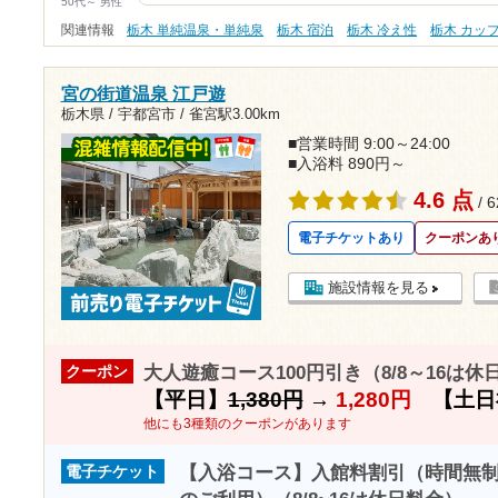
50代～ 男性
関連情報
栃木 単純温泉・単純泉
栃木 宿泊
栃木 冷え性
栃木 カッ
宮の街道温泉 江戸遊
栃木県 / 宇都宮市 /
雀宮駅3.00km
■営業時間 9:00～24:00
■入浴料 890円～
4.6 点
/ 
電子チケットあり
クーポンあ
施設情報を見る
大人遊癒コース100円引き（8/8～16は休
クーポン
【平日】
1,380円
→
1,280円
【土日
他にも3種類のクーポンがあります
【入浴コース】入館料割引（時間無
電子チケット