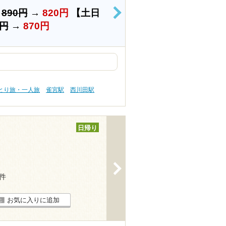
）
890円
→
820円
【土日
>
0円
→
870円
ひとり旅・一人旅
雀宮駅
西川田駅
日帰り
>
6件
お気に入りに追加