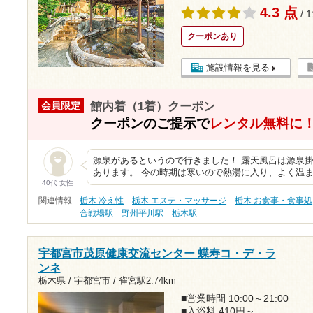
4.3 点
/ 
クーポンあり
施設情報を見る
館内着（1着）クーポン
会員限定
クーポンのご提示で
レンタル無料に
源泉があるというので行きました！ 露天風呂は源泉
あります。 今の時期は寒いので熱湯に入り、よく温
40代 女性
関連情報
栃木 冷え性
栃木 エステ・マッサージ
栃木 お食事・食事処
合戦場駅
野州平川駅
栃木駅
宇都宮市茂原健康交流センター 蝶寿コ・デ・ラ
ンネ
栃木県 / 宇都宮市 /
雀宮駅2.74km
■営業時間 10:00～21:00
■入浴料 410円～