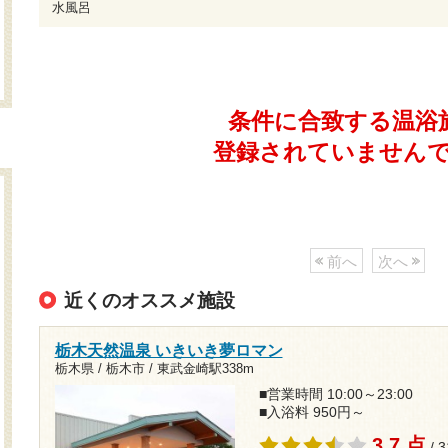
水風呂
条件に合致する温浴
登録されていません
前へ
次へ
近くのオススメ施設
栃木天然温泉 いきいき夢ロマン
栃木県 / 栃木市 /
東武金崎駅338m
■営業時間 10:00～23:00
■入浴料 950円～
3.7 点
/ 