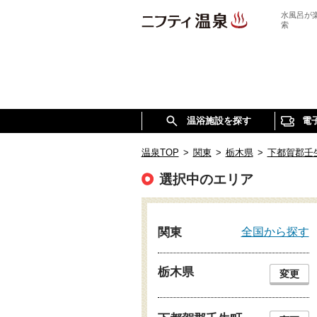
水風呂が
索
温浴施設を探す
電
温泉TOP
>
関東
>
栃木県
>
下都賀郡壬
選択中のエリア
全国から探す
関東
栃木県
変更