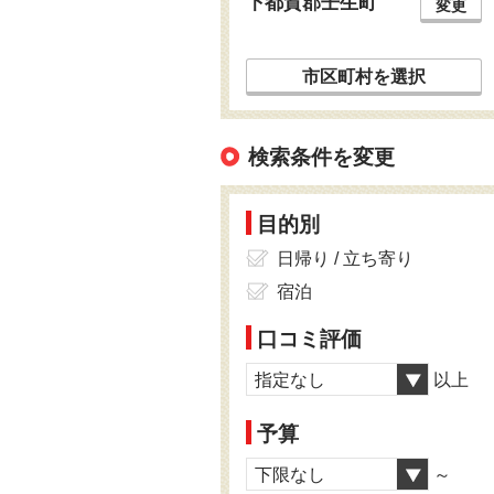
下都賀郡壬生町
変更
市区町村を選択
検索条件を変更
目的別
日帰り / 立ち寄り
宿泊
口コミ評価
指定なし
以上
予算
下限なし
～