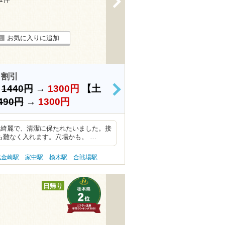
お気に入りに追加
 割引
）
1440円
→
1300円
【土
>
490円
→
1300円
も綺麗で、清潔に保たれたいました。接
も難なく入れます。穴場かも。 …
武金崎駅
家中駅
楡木駅
合戦場駅
日帰り