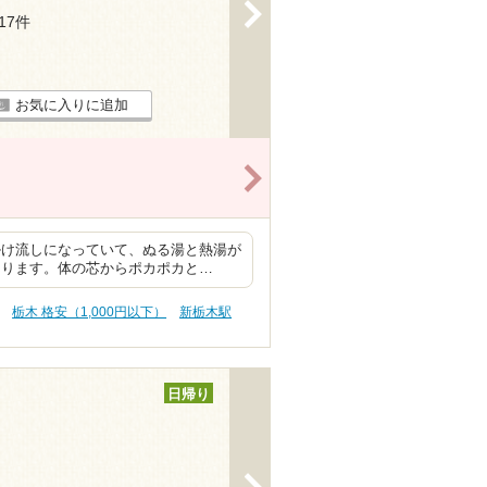
>
117件
お気に入りに追加
>
！
掛け流しになっていて、ぬる湯と熱湯が
まります。体の芯からポカポカと…
栃木 格安（1,000円以下）
新栃木駅
日帰り
>