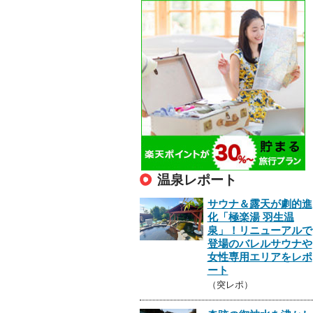
温泉レポート
サウナ＆露天が劇的進
化「極楽湯 羽生温
泉」！リニューアルで
登場のバレルサウナや
女性専用エリアをレポ
ート
（突レポ）