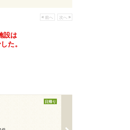
前へ
次へ
施設は
でした。
日帰り
>
31件