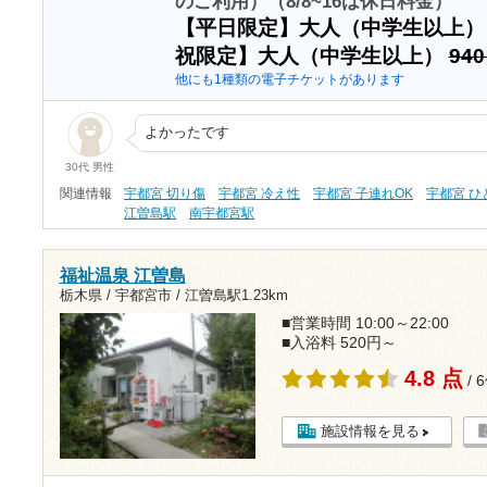
のご利用）（8/8~16は休日料金）
【平日限定】大人（中学生以上
祝限定】大人（中学生以上）
94
他にも1種類の電子チケットがあります
よかったです
30代 男性
関連情報
宇都宮 切り傷
宇都宮 冷え性
宇都宮 子連れOK
宇都宮 
江曽島駅
南宇都宮駅
福祉温泉 江曽島
栃木県 / 宇都宮市 /
江曽島駅1.23km
■営業時間 10:00～22:00
■入浴料 520円～
4.8 点
/ 
施設情報を見る