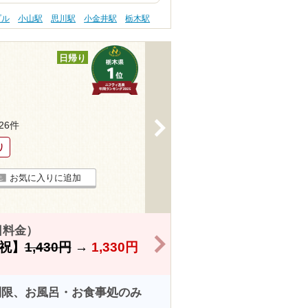
プル
小山駅
思川駅
小金井駅
栃木駅
日帰り
>
626件
り
お気に入りに追加
日料金）
>
祝】
1,430円
→
1,330円
制限、お風呂・お食事処のみ