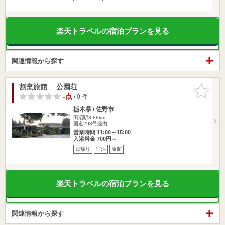
楽天トラベルの宿泊プランを見る
関連情報から探す
割烹旅館 公園荘
お気に入
りに追加
-点
/ 0 件
栃木県 / 佐野市
田沼駅3.88km
国道293号経由
営業時間 11:00～15:00
入浴料金 700円～
日帰り
宿泊
旅館
楽天トラベルの宿泊プランを見る
関連情報から探す