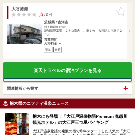
大谷旅館
お気に入
りに追加
-点
/ 0 件
茨城県 / 古河市
間々田駅9.45km
茨城日野工場 ２キロ圏内 、車３分 古河駅より車で２
０分
営業時間
入浴料金 ～
宿泊
旅館
楽天トラベルの宿泊プランを見る
関連情報から探す
栃木県のニフティ温泉ニュース
栃木にも登場！「大江戸温泉物語Premium 鬼怒川
観光ホテル」の大江戸三つ星バイキング
大江戸温泉物語の複数の宿で昨年スタートした人気の「大江