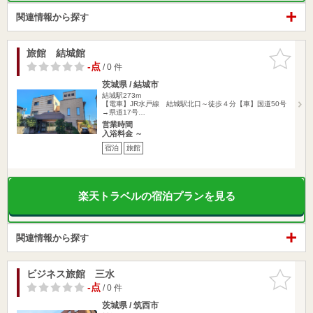
関連情報から探す
旅館 結城館
お気に入
りに追加
-点
/ 0 件
茨城県 / 結城市
結城駅273m
【電車】JR水戸線 結城駅北口～徒歩４分【車】国道50号
→県道17号…
営業時間
入浴料金 ～
宿泊
旅館
楽天トラベルの宿泊プランを見る
関連情報から探す
ビジネス旅館 三水
お気に入
りに追加
-点
/ 0 件
茨城県 / 筑西市