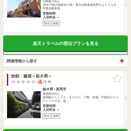
川島駅136m
JR水戸線川島駅目の前／東北自動車道佐野ICより３５分・
常磐自動車道…
営業時間
入浴料金 ～
宿泊
旅館
楽天トラベルの宿泊プランを見る
関連情報から探す
旅館 藤屋＜栃木県＞
お気に入
りに追加
-点
/ 0 件
栃木県 / 真岡市
真岡駅504m
真岡駅から７００～８００ｍ、下館、岩瀬、宇都宮から１
５～２０Ｋ位、益…
営業時間
入浴料金 ～
宿泊
旅館