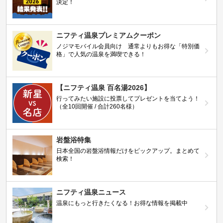
決定！
ニフティ温泉プレミアムクーポン
ノジマモバイル会員向け 通常よりもお得な「特別価
格」で人気の温泉を満喫できる！
【ニフティ温泉 百名湯2026】
行ってみたい施設に投票してプレゼントを当てよう！
（全10回開催 / 合計260名様）
岩盤浴特集
日本全国の岩盤浴情報だけをピックアップ。まとめて
検索！
ニフティ温泉ニュース
温泉にもっと行きたくなる！お得な情報を掲載中