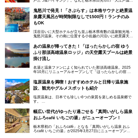
戸三つ星バイキング」。なんと栃木県日光市の「大江戸温泉
物語Premium 鬼怒川観光ホテル」でも始まっています。
鬼怒川で発見！「さぷらす」は本格サウナと絶景温
ここは首都圏から1泊で行きやすい鬼怒川温泉の渓流沿いに
泉露天風呂が時間制限なしで1500円！ランチのみ
建つホテルで、バイキングの他にも天然温泉の大浴場とサウ
ナ、フリーフローサービスのラウンジなど館内で楽しめるス
もOK
ポットがたくさんあり、3世代旅行やグループ旅行にもぴっ
たり。
渓谷沿いに大型ホテルが立ち並ぶ栃木県有数の温泉観光地・
鬼怒川温泉。その南に位置する小佐越の川沿いに絶景露天風
そんな「大江戸温泉物語Premium 鬼怒川観光ホテル」の魅
呂と本格サウナが自慢の「さぷらす」はあります。
力を詳しく紹介しちゃいます。
あの温泉が帰ってきた！「ほったらかしの宿 ゆう
こだわりのサウナ、掛け流しの水風呂、天然温泉の露天風
ふり那須高雄温泉ロッジ」の天空露天プールは絶景
呂、食事処、休憩室など備えて、決して大規模施設ではあり
───
ませんが、鬼怒川温泉観光の行き帰りに、はたまたサウナで
掛け流し
提供元：大江戸温泉物語ホテルズ＆リゾーツ株式会社【P
一日リフレッシュするための目的地に！ぜひオススメしたい
R】
スポットです。時間制限も無いので1人1,500円でひがな一
名湯と温泉ファンによく知られていた那須高雄温泉。2025
この記事は大江戸温泉物語Premium 鬼怒川観光ホテルのPR
日サウナや温泉を楽しんでお昼も食べてごろごろできちゃい
年10月にリニューアルオープンして「ほったらかしの宿 ゆ
記事です。
ますよ。
うふり那須高雄温泉ロッジ」として新たなスタートを切りま
した。
塩原温泉を満喫！おすすめホテルと日帰り温泉施
那須湯本の温泉街から少し離れた静かな環境、一軒宿ゆえに
設、観光やグルメスポットも紹介
許される露天風呂からの絶景、日帰り入浴や素泊まりで気楽
に温泉が楽しめるこちらのお宿をさっそく取材してきまし
塩原温泉は、日本でも珍しい6つの泉質を楽しめる温泉郷で
た。
す。
2名1室利用で1人あたり4,500円～と、思い立ったらすぐに
泊まりに行かれるお手頃価格も嬉しいです。
栃木県の北部にある箒川のほとりに11の温泉地が点在し、
───
幅広い世代がゆったり過ごせる「真岡いがしら温泉
古くから多くの人々から癒やしの場として愛されてきまし
提供元：アイコニア・ホスピタリティ株式会社【PR】
おふろcafé いちごの湯」がニューオープン！
た。
この記事はほったらかしの宿 ゆうふり那須高雄温泉ロッジ
のPR記事です。
栃木県初の「おふろcafé」となる「真岡いがしら温泉 おふ
温泉に加えて、豊かな自然を感じられる観光スポットや、こ
ろcafé いちごの湯」が2025年3月27日にニューオープンす
こでしか味わえないご当地グルメなど、多彩な魅力がある北
るとのことで、プレオープン期間に早速訪問。
関東の人気温泉地です。