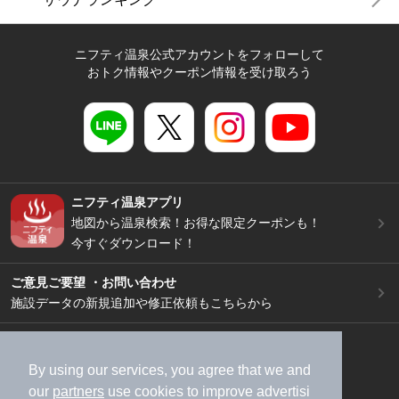
ニフティ温泉公式アカウントをフォローして
おトク情報やクーポン情報を受け取ろう
ニフティ温泉アプリ
地図から温泉検索！お得な限定クーポンも！
今すぐダウンロード！
ご意見ご要望 ・お問い合わせ
施設データの新規追加や修正依頼もこちらから
スマートフォン
/
PC
加盟店募集（資料請求）
広告出稿のご案内
By using our services, you agree that we and
our
partners
use cookies to improve advertisi
利用規約
ライフスタイルMEMBERS+規約