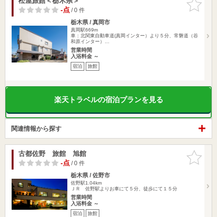
松屋旅館＜栃木県＞
お気に入
りに追加
-点
/ 0 件
栃木県 / 真岡市
真岡駅669m
車：北関東自動車道(真岡インター）より５分、常磐道（谷
和原インター）…
営業時間
入浴料金 ～
宿泊
旅館
楽天トラベルの宿泊プランを見る
関連情報から探す
古都佐野 旅館 旭館
お気に入
りに追加
-点
/ 0 件
栃木県 / 佐野市
佐野駅1.04km
ＪＲ 佐野駅よりお車にて５分、徒歩にて１５分
営業時間
入浴料金 ～
宿泊
旅館