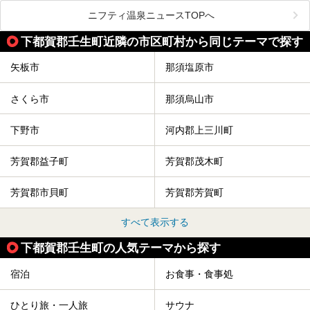
メインとなる天然温泉のお風呂をはじめ、リラックスエリア
ニフティ温泉ニュースTOPへ
やキッズエリア、カフェレストランなど、施設の隅々までチ
ェックしてきました！
この記事では、塩原温泉の概要や魅力とともに、おすすめの
下都賀郡壬生町近隣の市区町村から同じテーマで探す
宿泊施設と観光・グルメスポット、日帰り温泉を順に紹介し
ます。
矢板市
那須塩原市
塩原温泉で、いつもの温泉旅行とは一味違う旅行体験をして
みませんか。
さくら市
那須烏山市
下野市
河内郡上三川町
芳賀郡益子町
芳賀郡茂木町
芳賀郡市貝町
芳賀郡芳賀町
すべて表示する
下都賀郡壬生町の人気テーマから探す
宿泊
お食事・食事処
ひとり旅・一人旅
サウナ