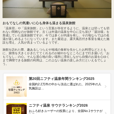
おもてなしの気遣いに心も身体も温まる温泉旅館
「温泉宿」や「温泉旅館」という言葉が存在するように、温泉とは切っても切
れない間柄なのが旅館です。古くは外湯の温泉を中心に立ち並び「湯治場」を
形成していた温泉旅館ですが、今では多くが内湯を有し、その地ならではの名
湯が楽しめるようになっています。また最近は、露天風呂付き客室を備えた施
設も増え、人気が高まっているようです。
旅館を訪れた際、趣あるしつらえや地域の食材を生かしたお料理などととも
に、旅情を大きくかきたててくれるのが細やかなところにまで行き届いた「お
もてなし」の心。そんな居心地の良い場所に滞在しながら自慢のお湯を心ゆく
まで満喫できる旅館の利用は、この上ない温泉の楽しみ方だといえるでしょ
う。
第20回ニフティ温泉年間ランキング2025
全国約2.2万件の中から頂点に選ばれた、2025年の人
気施設は…
ニフティ温泉 サウナランキング2026
おふろ好きユーザーの投票により、全国No.1サウナが