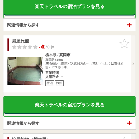
楽天トラベルの宿泊プランを見る
関連情報から探す
扇屋旅館
お気に入
りに追加
-点
/ 0 件
栃木県 / 真岡市
真岡駅645m
JR石橋駅→関東バス真岡方面へ→荒町（もしくは市役所
前）バス停下車、…
営業時間
入浴料金 ～
宿泊
旅館
楽天トラベルの宿泊プランを見る
関連情報から探す