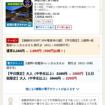
神奈川県 / 茅ヶ崎市
茅ケ崎駅2.39km
茅ヶ崎駅・平塚駅より無料送迎バス運行中新湘南バイパス
茅ヶ崎西ICよ…
営業時間 5:00～26:00
入浴料金 880円～
日帰り
水風呂
電子チケットあり
クーポンあり
【湘南RESORT SPA竜泉寺の湯】【平日限定】入館料+岩
クーポン
盤浴+レンタルタオル 割引き（8/11～16利用不可）
通常
2,180円
→
1,880円（300円お得！）
入館料+岩盤浴+レンタルタオル 割引き（8/11~16利
電子チケット
用不可）
【平日限定】大人（中学生以上）
2180円
→
1880円
【土日
祝限定】大人（中学生以上）
2500円
→
2200円
他にも1種類の電子チケットがあります
炭酸泉気持ち良かったです岩盤浴は今まであっちこっち行った中
で竜泉寺が一番です 広いスペースで種類も多く岩盤浴エリアが充