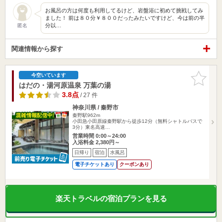
お風呂の方は何度も利用してるけど、岩盤浴に初めて挑戦してみ
ました！ 前は８０分￥８００だったみたいですけど、今は前の半
分以…
匿名
関連情報から探す
お気に入
今空いています
りに追加
はだの・湯河原温泉 万葉の湯
3.8点
/ 27 件
神奈川県 / 秦野市
秦野駅962m
小田急小田原線秦野駅から徒歩12分（無料シャトルバスで
3分）東名高速…
営業時間 0:00～24:00
入浴料金 2,380円～
日帰り
宿泊
水風呂
電子チケットあり
クーポンあり
楽天トラベルの宿泊プランを見る