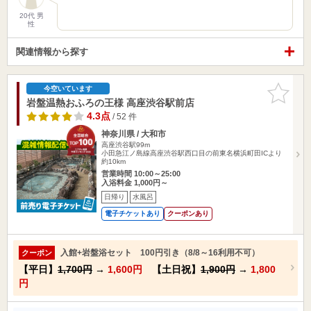
20代 男
性
関連情報から探す
お気に入
今空いています
りに追加
岩盤温熱おふろの王様 高座渋谷駅前店
4.3点
/ 52 件
神奈川県 / 大和市
高座渋谷駅99m
小田急江ノ島線高座渋谷駅西口目の前東名横浜町田ICより
約10km
営業時間 10:00～25:00
入浴料金 1,000円～
日帰り
水風呂
電子チケットあり
クーポンあり
入館+岩盤浴セット 100円引き（8/8～16利用不可）
クーポン
【平日】
1,700円
→
1,600円
【土日祝】
1,900円
→
1,800
円