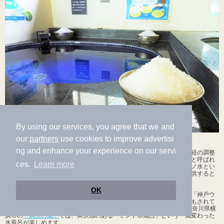
By using our services, you agree that we and
our
partners
use cookies to improve advertisi
水温や水質にもこだわった極上の水風呂を楽しもう
ng and enhance your experience on our servi
サウナや温泉とあわせた温冷交代浴によって、免疫力の向上や自律神経の調整
に役立つといわれている水風呂。数ある温浴施設のなかには、チラ―と呼ばれ
ces.
Learn more
る装置を用いて常に一定の水温を保つように管理したり、天然水やナノ水とい
った水そのもののクオリティに気を使うなど、こだわりの水風呂を提供すると
ころが数多くみられます。
OK
兵庫県にある
「神戸クアハウス」
では、水風呂に抗酸化力の高い名水「神戸ウ
ォーター」を使用。飲用のナチュラルミネラルウォーターとして販売もされて
いる上質な水が毎分50リットルの勢いで放流されています。また、神奈川県横
浜市の
「満天の湯」
では、爽快感のある「ミント水風呂」という一風変わった
水風呂が楽しめます。