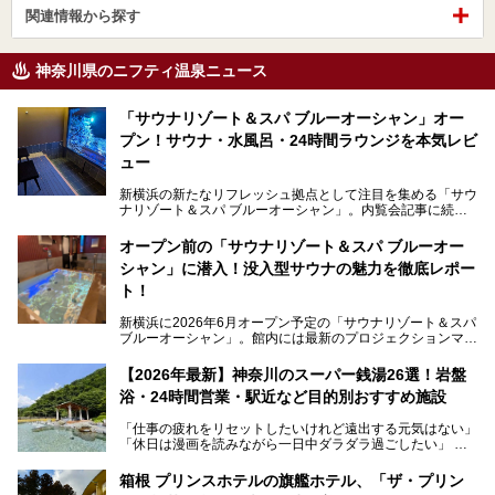
関連情報から探す
神奈川県のニフティ温泉ニュース
「サウナリゾート＆スパ ブルーオーシャン」オー
プン！サウナ・水風呂・24時間ラウンジを本気レビ
ュー
新横浜の新たなリフレッシュ拠点として注目を集める「サウ
ナリゾート＆スパ ブルーオーシャン」。内覧会記事に続
き、今回は実際に体験してみたリアルな様子をレポートしま
す。サウナや水風呂の気持ちよさはもちろん、リラックスス
オープン前の「サウナリゾート＆スパ ブルーオー
ペースの過ごしやすさまで徹底チェック。新横浜エリアで日
シャン」に潜入！没入型サウナの魅力を徹底レポー
常の疲れをリセットしたい人、ライブやスポーツ観戦遠征組
は必見です。
ト！
新横浜に2026年6月オープン予定の「サウナリゾート＆スパ
ブルーオーシャン」。館内には最新のプロジェクションマッ
ピングが多用され、まるで世界を旅しているかのような圧倒
的な“没入感（イマーシブ）”を体験できます。
【2026年最新】神奈川のスーパー銭湯26選！岩盤
浴・24時間営業・駅近など目的別おすすめ施設
「仕事の疲れをリセットしたいけれど遠出する元気はない」
今回は、そんな大注目の施設に一足先にお邪魔し、その全貌
「休日は漫画を読みながら一日中ダラダラ過ごしたい」
を見学させていただきました！
「子ども連れでも気兼ねなく、家事を忘れてリフレッシュし
たい」
サウナ室の中に咲き誇る桜、魚たちが泳ぐ水風呂、そしてバ
箱根 プリンスホテルの旗艦ホテル、「ザ・プリン
リのビーチを思わせる休憩スペース…。驚きの連続だった館