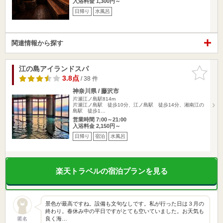
入浴料金 1,300円～
日帰り
水風呂
関連情報から探す
江の島アイランドスパ
お気に入
りに追加
3.8点
/ 38 件
神奈川県 / 藤沢市
片瀬江ノ島駅814m
片瀬江ノ島駅 徒歩10分、江ノ島駅 徒歩14分、湘南江の
島駅 徒歩1…
営業時間 7:00～21:00
入浴料金 2,150円～
日帰り
宿泊
水風呂
楽天トラベルの宿泊プランを見る
景色が最高ですね。設備も文句なしです。私が行った日は３月の
終わり。春休み中の平日ですがとても空いていました。お天気も
良く海…
匿名