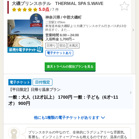
大磯プリンスホテル THERMAL SPA S.WAVE
お気に入
りに追加
5.0点
/ 7 件
神奈川県 / 中郡大磯町
二宮駅2.05km
東海道本線大磯駅より大磯プリンスホテル行きバス約13分
終点すぐ。また…
営業時間 6:00～24:00
入浴料金 1,700円～
日帰り
宿泊
水風呂
電子チケットあり
楽天トラベルの宿泊プランを見る
日付指定
電子チケット
【平日限定】日帰り温泉プラン
一般：大人（12才以上）
1700円
一般：子ども（6才~11
才）
900円
他にも1種類の電子チケットがあります
プリンスホテルの中なので、全体的にラグジュアリーな雰囲気。
客層も。インフィニティープールも映えるのですが、温泉の質も