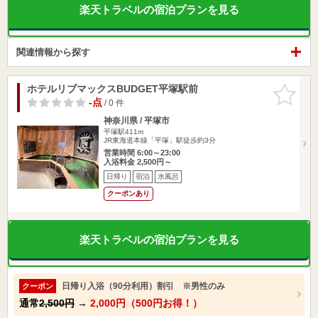
楽天トラベルの宿泊プランを見る
関連情報から探す
ホテルリブマックスBUDGET平塚駅前
お気に入
りに追加
-点
/ 0 件
神奈川県 / 平塚市
平塚駅411m
JR東海道本線「平塚」駅徒歩約3分
営業時間 6:00～23:00
入浴料金 2,500円～
日帰り
宿泊
水風呂
クーポンあり
楽天トラベルの宿泊プランを見る
日帰り入浴（90分利用）割引 ※男性のみ
クーポン
通常
2,500円
→
2,000円（500円お得！）