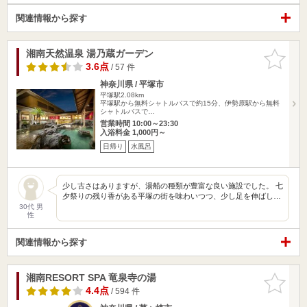
関連情報から探す
湘南天然温泉 湯乃蔵ガーデン
お気に入
りに追加
3.6点
/ 57 件
神奈川県 / 平塚市
平塚駅2.08km
平塚駅から無料シャトルバスで約15分、伊勢原駅から無料
シャトルバスで…
営業時間 10:00～23:30
入浴料金 1,000円～
日帰り
水風呂
少し古さはありますが、湯船の種類が豊富な良い施設でした。 七
夕祭りの残り香がある平塚の街を味わいつつ、少し足を伸ばし…
30代 男
性
関連情報から探す
湘南RESORT SPA 竜泉寺の湯
お気に入
りに追加
4.4点
/ 594 件