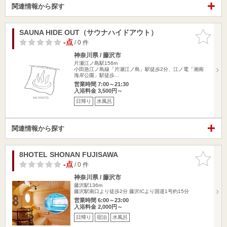
関連情報から探す
SAUNA HIDE OUT（サウナハイドアウト）
お気に入
りに追加
-点
/ 0 件
神奈川県 / 藤沢市
片瀬江ノ島駅156m
小田急江ノ島線「片瀬江ノ島」駅徒歩2分、江ノ電「湘南
海岸公園」駅徒歩…
営業時間 7:00～21:30
入浴料金 3,500円～
日帰り
水風呂
関連情報から探す
8HOTEL SHONAN FUJISAWA
お気に入
りに追加
-点
/ 0 件
神奈川県 / 藤沢市
藤沢駅136m
藤沢駅南口より徒歩2分 藤沢ICより国道1号約15分
営業時間 6:00～23:00
入浴料金 2,000円～
日帰り
宿泊
水風呂