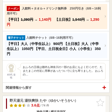
入館料＋タオル＋ドリンク無料券 250円引き（8/8～16利
クーポン
用不可）
【平日】
1,390円
→
1,140円
【土日祝】
1,540円
→
1,290
円
入館料チケット（8/8~16利用不可）
電子チケット
【平日】大人（中学生以上）
900円
【土日祝】大人（中学
生以上）
1050円
【平日、土日祝全日】小人（小学生）
350
円
おふろの王様は都内も神奈川の一部のお店にもよく行くので、た
またまこの付近に用事があったついでに立ち寄りました。 おふろ
の…
40代 女
性
関連情報から探す
野天湯元 湯快爽快 たや（ゆかいそうかい）
お気に入
りに追加
3.6点
/ 74 件
神奈川県 / 横浜市栄区