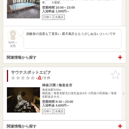
車。 ・大船駅…
営業時間 10:00～23:00
入浴料金 1,000円～
日帰り
水風呂
炭酸泉の温度も丁度良い 露天風呂ももう少しぬるいといいです
50代～
女性
関連情報から探す
サウナスポットエビナ
お気に入
りに追加
-点
/ 0 件
神奈川県 / 海老名市
海老名駅529m
相鉄線／海老名駅北口改札徒歩4分 小田急小田原線／海老
名駅徒歩８分…
営業時間 8:30～23:00
入浴料金 4,600円～
日帰り
水風呂
関連情報から探す