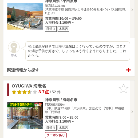
神奈川県 / 小田原市
鴨宮駅1.31km
JR東海道本線 国府津駅より徒歩20分西湘バイパス国府津I.
Cより1…
営業時間 10:00～翌9:00
入浴料金 1,100円～
日帰り
水風呂
私は温泉が好きで日帰り温泉はよく行っていたのですが、コロナ
の湯は子供が好きで、しょっちゅう行くようになりました。これ
からも…
匿名
関連情報から探す
OYUGIWA 海老名
お気に入
りに追加
3.7点
/ 52 件
神奈川県 / 海老名市
門沢橋駅559m
【車】県道22号線「戸沢橋東」交差点北 【電車】JR相模
線「門沢橋…
営業時間 9:00～25:00
入浴料金 1,100円～
日帰り
水風呂
クーポンあり