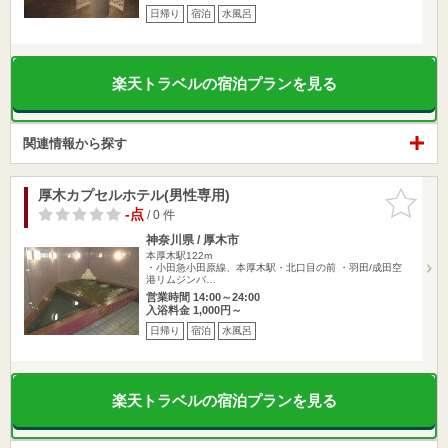
日帰り
宿泊
水風呂
楽天トラベルの宿泊プランを見る
関連情報から探す
厚木カプセルホテル(男性専用)
お気に入
りに追加
-点
/ 0 件
神奈川県 / 厚木市
本厚木駅122m
・小田急小田原線、本厚木駅・北口目の前 ・羽田/成田空
港リムジンバ…
営業時間 14:00～24:00
入浴料金 1,000円～
日帰り
宿泊
水風呂
楽天トラベルの宿泊プランを見る