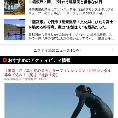
ス箱根芦ノ湖」で味わう建築美と優雅な休日
そんな「癒やされたい」という願いを叶えてくれるのが、神
内の様子をレポートします！
奈川県のスーパー銭湯。
神奈川県の箱根にプリンスホテル（西武プリンスホテルズ＆
神奈川県には、サウナや岩盤浴、一日中遊べるエンタメ施設
リゾーツ）のホテルは、「ザ・プリンス 箱根芦ノ湖」「芦
など、“非日常”を味わえるスーパー銭湯が数多く揃っていま
ノ湖畔 蛸川温泉 龍宮殿」「箱根湯の花プリンスホテル」
す。しかし、選択肢が多いからこそ「どの施設か迷ってしま
「箱根仙石原プリンスホテル」と4軒あり、今回ご紹介する
う」という人も多いはず。
「龍宮殿」で日帰り絶景温泉！文化財にひたり富士
「ザ・プリンス 箱根芦ノ湖」は、その中でもフラッグシッ
を眺める特等席。実は“お泊まり”も最高だった
プ（旗艦）に位置づけられる特別なホテルです。
そこで今回は、神奈川県内の人気施設26選を「安さ」「岩
盤浴・漫画の充実度」「景色の良さ」「高級感」「深夜営
首都圏から日帰りから1泊旅行にぴったりな箱根温泉郷。な
昭和の日本を代表する建築家の一人、村野藤吾が芦ノ湖の畔
業」「駅近」など、目的別に厳選して紹介します。
かでも芦ノ湖の湖畔は人気の高いエリアです。「絶景日帰り
に建てた桃源郷のようなホテルがここ。自家源泉の温泉や、
今の気分にぴったりの施設を見つけて、最高のリフレッシュ
温泉 龍宮殿本館」は、露天風呂から芦ノ湖と富士山の両方
こだわりぬいた食もあわせて、このホテルの魅力をレポート
時間を過ごす参考にしていただけますと幸いです。
が楽しめるまさに眺望自慢の日帰り温泉。
します。
ニフティ温泉ニュースTOPへ
そしてここは全24室の「箱根 芦ノ湖畔蛸川温泉 龍宮殿」と
───
して宿泊もできます。宿泊者は「龍宮殿本館」の営業時間に
提供元：株式会社西武・プリンスホテルズワールドワイド
おすすめのアクティビティ情報
加えて、朝6時からの宿泊者専用時間帯にも「龍宮殿本館」
【PR】
のお風呂が利用できます。
この記事はザ・プリンス 箱根芦ノ湖のPR記事です。
【湘南・江ノ島】初心者向けサーフィンレッスン！用具レンタル
今回は日帰り温泉としての「絶景日帰り温泉 龍宮殿本館
等全て込み！【海まで徒歩１分】
（以下、龍宮殿本館）」と、旅館としての「箱根 芦ノ湖畔
蛸川温泉 龍宮殿（以下、龍宮殿）」の両方の魅力をたっぷ
神奈川県藤沢市片瀬海岸1-13-27
りお伝えします！
ここは箱根神社、九頭龍神社、白龍神社、箱根元宮と箱根の
4つの神社に囲まれたパワースポットです。
───
提供元：株式会社西武・プリンスホテルズワールドワイド
【PR】
この記事は箱根 芦ノ湖畔蛸川温泉 龍宮殿のPR記事です。