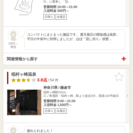
行」に乗車し 「別…
営業時間 10:00～21:00
入浴料金 500円～
日帰り
水風呂
コンパクトにまとまった施設です。 露天風呂の開放感は抜群。
平日の午前中に利用しましたが、ほぼ『貸し切り』状態…
50代～
男性
関連情報から探す
稲村ヶ崎温泉
お気に入
りに追加
3.8点
/ 54 件
神奈川県 / 鎌倉市
稲村ヶ崎駅242m
江ノ島電鉄「稲村ヶ崎」駅より徒歩3分。国道134号線沿
営業時間 9:00～21:00
入浴料金 1,500円～
日帰り
水風呂
疲れとれました！