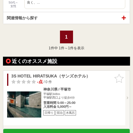
良く、…
50代～
女性
関連情報から探す
1
1
件中 1件～1件を表示
近くのオススメ施設
3S HOTEL HIRATSUKA（サンズホテル）
お気に入
りに追加
-点
/ 0 件
神奈川県 / 平塚市
平塚駅348m
平塚駅西口より徒歩4分
営業時間 5:00～25:00
入浴料金 5,000円～
日帰り
宿泊
水風呂