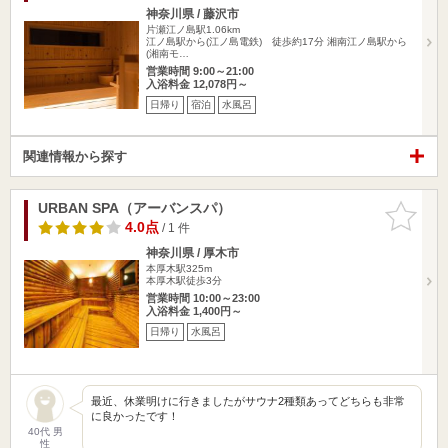
神奈川県 / 藤沢市
片瀬江ノ島駅1.06km
江ノ島駅から(江ノ島電鉄) 徒歩約17分 湘南江ノ島駅から
(湘南モ…
営業時間 9:00～21:00
入浴料金 12,078円～
日帰り
宿泊
水風呂
関連情報から探す
URBAN SPA（アーバンスパ）
お気に入
りに追加
4.0点
/ 1 件
神奈川県 / 厚木市
本厚木駅325m
本厚木駅徒歩3分
営業時間 10:00～23:00
入浴料金 1,400円～
日帰り
水風呂
最近、休業明けに行きましたがサウナ2種類あってどちらも非常
に良かったです！
40代 男
性