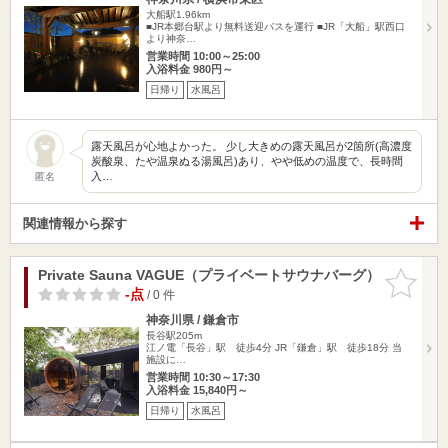
大船駅1.96km
■JR本郷台駅より無料送迎バスを運行 ■JR「大船」駅西口
より神奈…
営業時間 10:00～25:00
入浴料金 980円～
日帰り
水風呂
露天風呂が心地よかった。 少し大きめの露天風呂が2箇所(高濃度
炭酸泉、たや温泉ぬる湯風呂)あり、やや低めの温度で、長時間
入…
匿名
関連情報から探す
Private Sauna VAGUE（プライベートサウナバーグ）
お気に入
りに追加
-点
/ 0 件
神奈川県 / 鎌倉市
長谷駅205m
江ノ電「長谷」駅 徒歩4分 JR「鎌倉」駅 徒歩18分 当
施設に…
営業時間 10:30～17:30
入浴料金 15,840円～
日帰り
水風呂