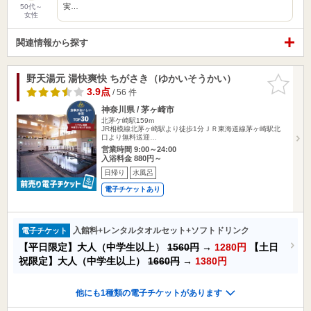
実…
50代～
女性
関連情報から探す
野天湯元 湯快爽快 ちがさき（ゆかいそうかい）
お気に入
りに追加
3.9点
/ 56 件
神奈川県 / 茅ヶ崎市
北茅ケ崎駅159m
JR相模線北茅ヶ崎駅より徒歩1分ＪＲ東海道線茅ヶ崎駅北
口より無料送迎…
営業時間 9:00～24:00
入浴料金 880円～
日帰り
水風呂
電子チケットあり
入館料+レンタルタオルセット+ソフトドリンク
電子チケット
【平日限定】大人（中学生以上）
1560円
→
1280円
【土日
祝限定】大人（中学生以上）
1660円
→
1380円
他にも1種類の電子チケットがあります