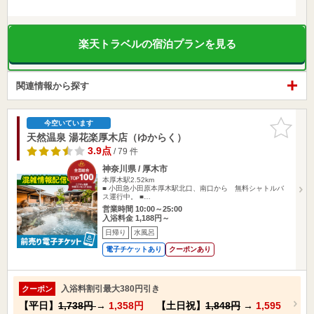
楽天トラベルの宿泊プランを見る
関連情報から探す
お気に入
今空いています
りに追加
天然温泉 湯花楽厚木店（ゆからく）
3.9点
/ 79 件
神奈川県 / 厚木市
本厚木駅2.52km
■ 小田急小田原本厚木駅北口、南口から 無料シャトルバ
ス運行中。 ■…
営業時間 10:00～25:00
入浴料金 1,188円～
日帰り
水風呂
電子チケットあり
クーポンあり
入浴料割引最大380円引き
クーポン
【平日】
1,738円
→
1,358円
【土日祝】
1,848円
→
1,595