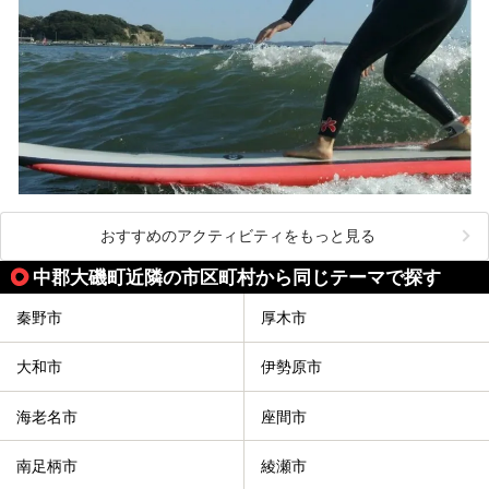
おすすめのアクティビティをもっと見る
中郡大磯町近隣の市区町村から同じテーマで探す
秦野市
厚木市
大和市
伊勢原市
海老名市
座間市
南足柄市
綾瀬市