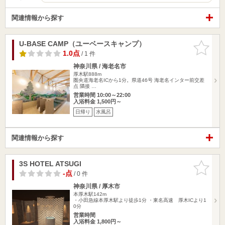
関連情報から探す
U-BASE CAMP（ユーベースキャンプ）
お気に入
りに追加
1.0点
/ 1 件
神奈川県 / 海老名市
厚木駅888m
圏央道海老名ICから1分。県道46号 海老名インター前交差
点 隣接 …
営業時間 10:00～22:00
入浴料金 1,500円～
日帰り
水風呂
関連情報から探す
3S HOTEL ATSUGI
お気に入
りに追加
-点
/ 0 件
神奈川県 / 厚木市
本厚木駅142m
・小田急線本厚木駅より徒歩1分 ・東名高速 厚木ICより1
0分
営業時間
入浴料金 1,800円～