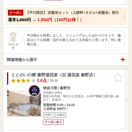
【平日限定】 岩盤浴セット（入館料+タオル+岩盤浴）割引
クーポン
通常
1,950円
→
1,850円（100円お得！）
平日朝から利用しました。リニューアルしたばかりだそうで、施
設はとても綺麗！流行を取り入れてる内装だと思います。特に漫
画の充…
30代 女
性
関連情報から探す
ととのいの郷 秦野湯花楽（旧 湯花楽 秦野店）
お気に入
りに追加
3.6点
/ 39 件
神奈川県 / 秦野市
渋沢駅1.09km
国道246号線「堀川入口交差点」を神戸製鋼工場方面へ曲
がり、直進50…
営業時間 9:00～24:00
入浴料金 980円～
日帰り
水風呂
クーポンあり