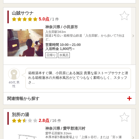
山賊サウナ
お気に入
りに追加
5.0点
/ 1 件
神奈川県 / 小田原市
入生田駅363m
国道1号沿い 箱根登山鉄道「入生田駅」から歩いて7分ほ
ど。
営業時間 10:00～21:00
入浴料金 1,800円～
日帰り
水風呂
箱根湯本すぐ隣、小田原にある施設 貴重な薪ストーブサウナと潜
れる箱根蓮水の大桶水風呂がとてつもなく素晴らしく、スタッフ
さ…
40代 男
性
関連情報から探す
別所の湯
お気に入
りに追加
2.8点
/ 16 件
神奈川県 / 愛甲郡清川村
愛甲石田駅8.31km
本厚木駅5番線乗場より「上煤ヶ谷行」または「宮ヶ瀬