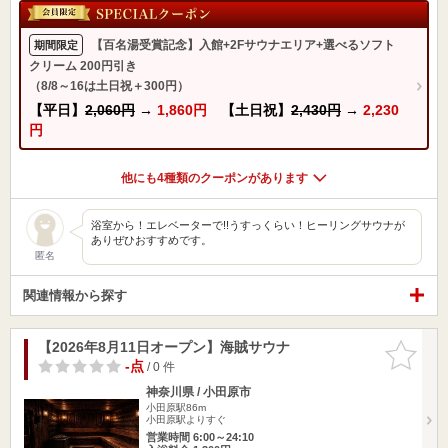
【百名湯受賞記念】入館+2Fサウナエリア+選べるソフト
期間限定
クリーム 200円引き
（8/8～16は土日祝＋300円）
【平日】
2,060円
→
1,860円
【土日祝】
2,430円
→
2,230
円
他にも4種類のクーポンがあります
浴室から！エレベーターで!!うすっくらい！ヒーリングサウナが
ありぜひおすすめです。
匿名
関連情報から探す
【2026年8月11日オープン】海賊サウナ
お気に入
りに追加
-点
/ 0 件
神奈川県 / 小田原市
小田原駅86m
小田原駅よりすぐ
営業時間 6:00～24:10