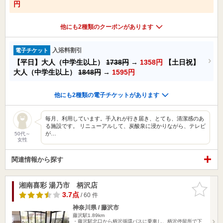
円
他にも2種類のクーポンがあります
入浴料割引
電子チケット
【平日】大人（中学生以上）
1738円
→
1358円
【土日祝】
大人（中学生以上）
1848円
→
1595円
他にも2種類の電子チケットがあります
毎月、利用しています。手入れが行き届き、とても、清潔感のあ
る施設です。 リニューアルして、炭酸泉に浸かりながら、テレビ
が…
50代～
女性
関連情報から探す
湘南喜彩 湯乃市 柄沢店
お気に入
りに追加
3.7点
/ 60 件
神奈川県 / 藤沢市
藤沢駅1.89km
・藤沢駅北口から柄沢循環バスに乗車し、柄沢停留所で下