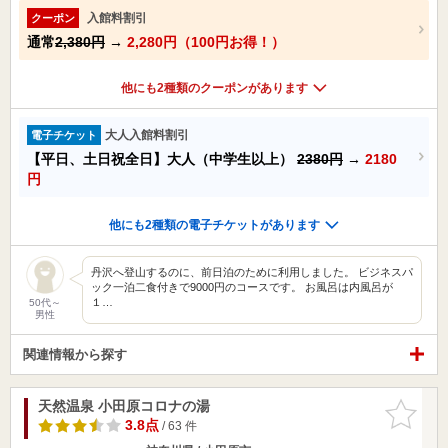
入館料割引
クーポン
通常
2,380円
→
2,280円（100円お得！）
他にも2種類のクーポンがあります
大人入館料割引
電子チケット
【平日、土日祝全日】大人（中学生以上）
2380円
→
2180
円
他にも2種類の電子チケットがあります
丹沢へ登山するのに、前日泊のために利用しました。 ビジネスパ
ック一泊二食付きで9000円のコースです。 お風呂は内風呂が
１…
50代～
男性
関連情報から探す
天然温泉 小田原コロナの湯
お気に入
りに追加
3.8点
/ 63 件