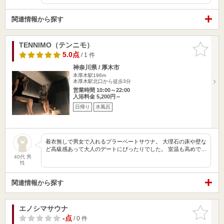
関連情報から探す
TENNIMO（テンニモ）
お気に入
りに追加
5.0点
/ 1 件
神奈川県 / 厚木市
本厚木駅196m
本厚木駅北口から徒歩3分
営業時間 10:00～22:00
入浴料金 5,200円～
日帰り
水風呂
着衣無しで男女で入れるプラーベートサウナ。 大理石の床や壁な
ど高級感あって大人のデートにぴったりでした。 室温も高めで…
40代 男
性
関連情報から探す
エノシマサウナ
お気に入
りに追加
-点
/ 0 件