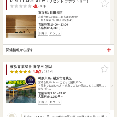
RESET LABOLATRY（リセット ラボラトリー）
お気に入
りに追加
-点
/ 0 件
東京都 / 世田谷区
宮崎台駅9.86km
三軒茶屋駅259m
三軒茶屋駅 北口Bより徒歩4分
営業時間 10:00～23:00
入浴料金 4,000円～
日帰り
ロウリュ
関連情報から探す
横浜青葉温泉 喜楽里 別邸
お気に入
りに追加
4.5点
/ 162 件
神奈川県 / 横浜市青葉区
宮崎台駅10.34km
こどもの国駅370m
＜電車でお越しの方＞ 東急こどもの国線こどもの国駅より
徒歩7分 …
営業時間 9:00～24:00
入浴料金 1,250円～
日帰り
ロウリュ
結論すごくいい。手ごろな価格で質の高い一日を落ち着いて過ご