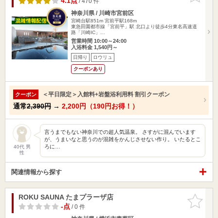
4.1点
/ 470 件
神奈川県 / 川崎市宮前区
宮崎台駅851m
宮前平駅168m
東急田園都市線「宮前平」駅 北口より徒歩4分東名高速道
路「川崎IC」…
営業時間 10:00～24:00
入浴料金 1,540円～
日帰り
ロウリュ
クーポンあり
＜平日限定＞入館料+岩盤浴利用料 割引クーポン
クーポン
通常
2,390円
→
2,200円（190円お得！）
言うまでもない神奈川での超人気温泉。 さすがに混んでいます
が、うまいなと思うのが混雑をかんじさせない作り。 いたるとこ
ろに…
40代 男
性
関連情報から探す
ROKU SAUNA たまプラーザ店
お気に入
りに追加
-点
/ 0 件