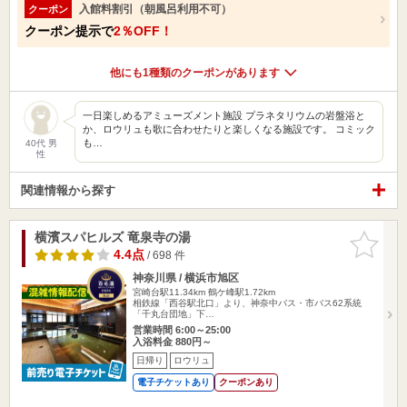
入館料割引（朝風呂利用不可）
クーポン
クーポン提示で
2％OFF！
他にも1種類のクーポンがあります
一日楽しめるアミューズメント施設 プラネタリウムの岩盤浴と
か、ロウリュも歌に合わせたりと楽しくなる施設です。 コミック
も…
40代 男
性
関連情報から探す
横濱スパヒルズ 竜泉寺の湯
お気に入
りに追加
4.4点
/ 698 件
神奈川県 / 横浜市旭区
宮崎台駅11.34km
鶴ケ峰駅1.72km
相鉄線「西谷駅北口」より、神奈中バス・市バス62系統
「千丸台団地」下…
営業時間 6:00～25:00
入浴料金 880円～
日帰り
ロウリュ
電子チケットあり
クーポンあり