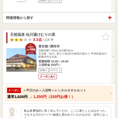
日帰り
ロウリュ
関連情報から探す
天然温泉 仙川湯けむりの里
お気に入
りに追加
3.3点
/ 116 件
東京都 / 調布市
宮崎台駅7.83km
仙川駅582m
京王線「仙川」駅より徒歩5分新宿方面から 甲州街道仙川
駅東信号を左折…
営業時間 10:00～24:00
入浴料金 920円～
日帰り
ロウリュ
クーポンあり
＜平日のみ＞入浴料＋レンタルタオルセット
クーポン
通常
1,520円
→
1,200円（320円お得！）
私は多摩地区に長く住んでいたが、ここに来たことはなかった。
そもそも只のスーパー銭湯と思われていたのものが、近年になっ