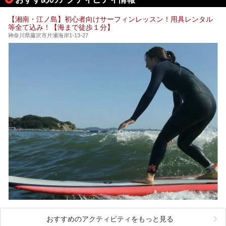
【PR】
のお風呂が利用できます。
この記事はザ・プリンス 箱根芦ノ湖のPR記事です。
【湘南・江ノ島】初心者向けサーフィンレッスン！用具レンタル
今回は日帰り温泉としての「絶景日帰り温泉 龍宮殿本館
等全て込み！【海まで徒歩１分】
（以下、龍宮殿本館）」と、旅館としての「箱根 芦ノ湖畔
蛸川温泉 龍宮殿（以下、龍宮殿）」の両方の魅力をたっぷ
神奈川県藤沢市片瀬海岸1-13-27
りお伝えします！
ここは箱根神社、九頭龍神社、白龍神社、箱根元宮と箱根の
4つの神社に囲まれたパワースポットです。
───
提供元：株式会社西武・プリンスホテルズワールドワイド
【PR】
この記事は箱根 芦ノ湖畔蛸川温泉 龍宮殿のPR記事です。
おすすめのアクティビティをもっと見る