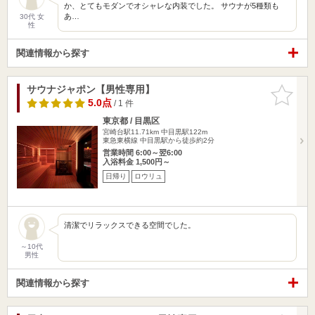
か、とてもモダンでオシャレな内装でした。 サウナが5種類も
あ…
30代 女
性
関連情報から探す
サウナジャポン【男性専用】
お気に入
りに追加
5.0点
/ 1 件
東京都 / 目黒区
宮崎台駅11.71km
中目黒駅122m
東急東横線 中目黒駅から徒歩約2分
営業時間 6:00～翌6:00
入浴料金 1,500円～
日帰り
ロウリュ
清潔でリラックスできる空間でした。
～10代
男性
関連情報から探す