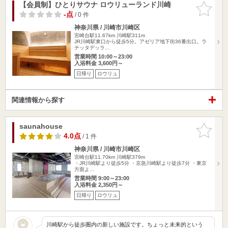
【会員制】ひとりサウナ ロウリューランド川崎
お気に入
りに追加
-点
/ 0 件
神奈川県 / 川崎市川崎区
宮崎台駅11.67km
川崎駅311m
JR川崎駅東口から徒歩5分。アゼリア地下街36番出口。ラ
チッタデッラ…
営業時間 10:00～23:00
入浴料金 3,600円～
日帰り
ロウリュ
関連情報から探す
saunahouse
お気に入
りに追加
4.0点
/ 1 件
神奈川県 / 川崎市川崎区
宮崎台駅11.70km
川崎駅379m
・JR川崎駅より徒歩5分 ・京急川崎駅より徒歩7分 ・東京
方面よ…
営業時間 9:00～23:00
入浴料金 2,350円～
日帰り
ロウリュ
川崎駅から徒歩圏内の新しい施設です。ちょっと未来的という