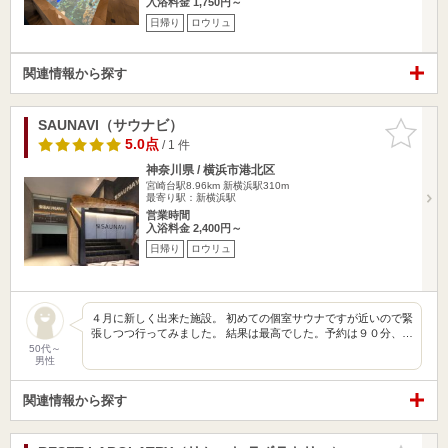
入浴料金 1,750円～
日帰り
ロウリュ
関連情報から探す
SAUNAVI（サウナビ）
お気に入
りに追加
5.0点
/ 1 件
神奈川県 / 横浜市港北区
宮崎台駅8.96km
新横浜駅310m
最寄り駅：新横浜駅
営業時間
入浴料金 2,400円～
日帰り
ロウリュ
４月に新しく出来た施設。 初めての個室サウナですが近いので緊
張しつつ行ってみました。 結果は最高でした。予約は９０分、…
50代～
男性
関連情報から探す