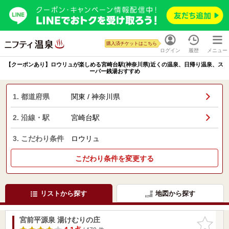
購入済チケットはこちら
ログイン
履歴
メニュー
【クーポンあり】ロウリュが楽しめる宮崎台駅(神奈川県)近くの温泉、日帰り温泉、ス
ーパー銭湯おすすめ
1. 都道府県
関東 / 神奈川県
2. 沿線・駅
宮崎台駅
3. こだわり条件
ロウリュ
こだわり条件を変更する
リストから探す
地図から探す
宮前平源泉 湯けむりの庄
お気に入
りに追加