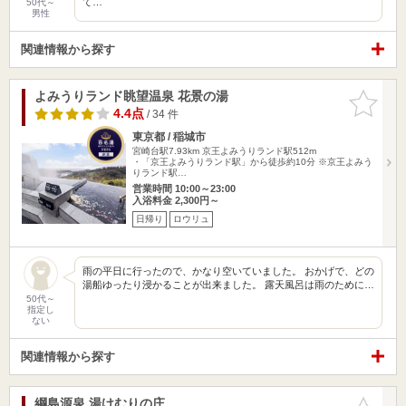
て…
50代～
男性
関連情報から探す
よみうりランド眺望温泉 花景の湯
お気に入
りに追加
4.4点
/ 34 件
東京都 / 稲城市
宮崎台駅7.93km
京王よみうりランド駅512m
・「京王よみうりランド駅」から徒歩約10分 ※京王よみう
りランド駅…
営業時間 10:00～23:00
入浴料金 2,300円～
日帰り
ロウリュ
雨の平日に行ったので、かなり空いていました。 おかげで、どの
湯船ゆったり浸かることが出来ました。 露天風呂は雨のために…
50代～
指定し
ない
関連情報から探す
綱島源泉 湯けむりの庄
お気に入