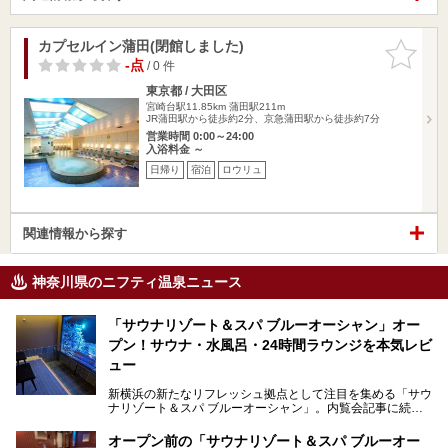
カプセルイン蒲田(閉館しました)
お気に入
りに追加
-点
/ 0 件
東京都 / 大田区
宮崎台駅11.85km
蒲田駅211m
JR蒲田駅から徒歩約2分、京急蒲田駅から徒歩約7分
営業時間 0:00～24:00
入浴料金 ～
日帰り
宿泊
ロウリュ
関連情報から探す
神奈川県のニフティ温泉ニュース
「サウナリゾート＆スパ ブルーオーシャン」オー
プン！サウナ・水風呂・24時間ラウンジを本気レビ
ュー
新横浜の新たなリフレッシュ拠点として注目を集める「サウ
ナリゾート＆スパ ブルーオーシャン」。内覧会記事に続
き、今回は実際に体験してみたリアルな様子をレポートしま
す。サウナや水風呂の気持ちよさはもちろん、リラックスス
オープン前の「サウナリゾート＆スパ ブルーオー