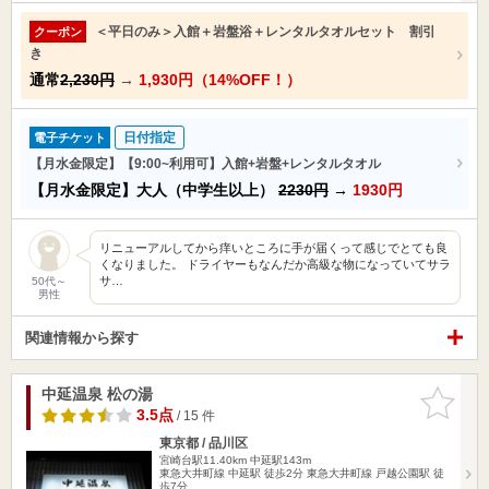
＜平日のみ＞入館＋岩盤浴＋レンタルタオルセット 割引
クーポン
き
通常
2,230円
→
1,930円（14%OFF！）
日付指定
電子チケット
【月水金限定】【9:00~利用可】入館+岩盤+レンタルタオル
【月水金限定】大人（中学生以上）
2230円
→
1930円
リニューアルしてから痒いところに手が届くって感じでとても良
くなりました。 ドライヤーもなんだか高級な物になっていてサラ
サ…
50代～
男性
関連情報から探す
中延温泉 松の湯
お気に入
りに追加
3.5点
/ 15 件
東京都 / 品川区
宮崎台駅11.40km
中延駅143m
東急大井町線 中延駅 徒歩2分 東急大井町線 戸越公園駅 徒
歩7分…