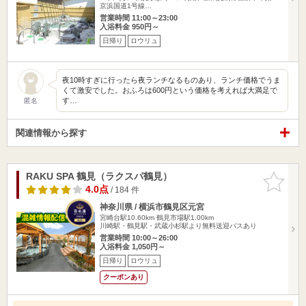
京浜国道1号線…
営業時間 11:00～23:00
入浴料金 950円～
日帰り
ロウリュ
夜10時すぎに行ったら夜ランチなるものあり、ランチ価格でうま
くて激安でした。おふろは600円という価格を考えれば大満足で
す…
匿名
関連情報から探す
RAKU SPA 鶴見（ラクスパ鶴見）
お気に入
りに追加
4.0点
/ 184 件
神奈川県 / 横浜市鶴見区元宮
宮崎台駅10.60km
鶴見市場駅1.00km
川崎駅・鶴見駅・武蔵小杉駅より無料送迎バスあり
営業時間 10:00～26:00
入浴料金 1,050円～
日帰り
ロウリュ
クーポンあり