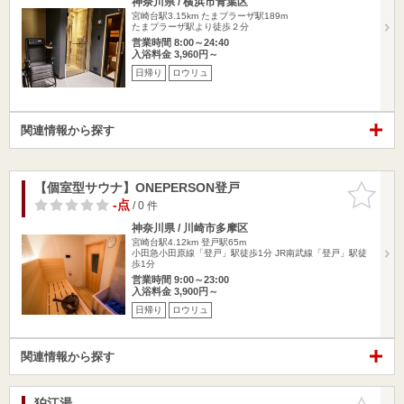
神奈川県 / 横浜市青葉区
宮崎台駅3.15km
たまプラーザ駅189m
たまプラーザ駅より徒歩２分
営業時間 8:00～24:40
入浴料金 3,960円～
日帰り
ロウリュ
関連情報から探す
【個室型サウナ】ONEPERSON登戸
お気に入
りに追加
-点
/ 0 件
神奈川県 / 川崎市多摩区
宮崎台駅4.12km
登戸駅65m
小田急小田原線「登戸」駅徒歩1分 JR南武線「登戸」駅徒
歩1分
営業時間 9:00～23:00
入浴料金 3,900円～
日帰り
ロウリュ
関連情報から探す
狛江湯
お気に入