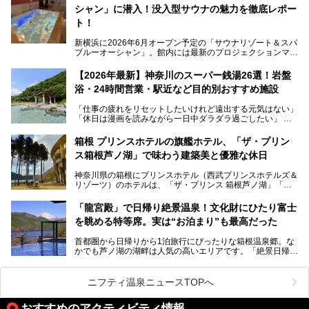
ペースの過ごしやすさまで徹底チェック。新横浜エリアで日
シャン」に潜入！没入型サウナの魅力を徹底レポー
常の疲れをリセットしたい人、ライブやスポーツ観戦遠征組
は必見です。
ト！
新横浜に2026年6月オープン予定の「サウナリゾート＆スパ
ブルーオーシャン」。館内には最新のプロジェクションマッ
ピングが多用され、まるで世界を旅しているかのような圧倒
的な“没入感（イマーシブ）”を体験できます。
【2026年最新】神奈川のスーパー銭湯26選！岩盤
浴・24時間営業・駅近など目的別おすすめ施設
「仕事の疲れをリセットしたいけれど遠出する元気はない」
今回は、そんな大注目の施設に一足先にお邪魔し、その全貌
「休日は漫画を読みながら一日中ダラダラ過ごしたい」
を見学させていただきました！
「子ども連れでも気兼ねなく、家事を忘れてリフレッシュし
たい」
サウナ室の中に咲き誇る桜、魚たちが泳ぐ水風呂、そしてバ
箱根 プリンスホテルの旗艦ホテル、「ザ・プリン
リのビーチを思わせる休憩スペース…。驚きの連続だった館
ス箱根芦ノ湖」で味わう建築美と優雅な休日
そんな「癒やされたい」という願いを叶えてくれるのが、神
内の様子をレポートします！
奈川県のスーパー銭湯。
神奈川県の箱根にプリンスホテル（西武プリンスホテルズ＆
神奈川県には、サウナや岩盤浴、一日中遊べるエンタメ施設
リゾーツ）のホテルは、「ザ・プリンス 箱根芦ノ湖」「芦
など、“非日常”を味わえるスーパー銭湯が数多く揃っていま
ノ湖畔 蛸川温泉 龍宮殿」「箱根湯の花プリンスホテル」
す。しかし、選択肢が多いからこそ「どの施設か迷ってしま
「箱根仙石原プリンスホテル」と4軒あり、今回ご紹介する
う」という人も多いはず。
「龍宮殿」で日帰り絶景温泉！文化財にひたり富士
「ザ・プリンス 箱根芦ノ湖」は、その中でもフラッグシッ
を眺める特等席。実は“お泊まり”も最高だった
プ（旗艦）に位置づけられる特別なホテルです。
そこで今回は、神奈川県内の人気施設26選を「安さ」「岩
盤浴・漫画の充実度」「景色の良さ」「高級感」「深夜営
首都圏から日帰りから1泊旅行にぴったりな箱根温泉郷。な
昭和の日本を代表する建築家の一人、村野藤吾が芦ノ湖の畔
業」「駅近」など、目的別に厳選して紹介します。
かでも芦ノ湖の湖畔は人気の高いエリアです。「絶景日帰り
に建てた桃源郷のようなホテルがここ。自家源泉の温泉や、
今の気分にぴったりの施設を見つけて、最高のリフレッシュ
温泉 龍宮殿本館」は、露天風呂から芦ノ湖と富士山の両方
こだわりぬいた食もあわせて、このホテルの魅力をレポート
時間を過ごす参考にしていただけますと幸いです。
が楽しめるまさに眺望自慢の日帰り温泉。
します。
ニフティ温泉ニュースTOPへ
そしてここは全24室の「箱根 芦ノ湖畔蛸川温泉 龍宮殿」と
───
して宿泊もできます。宿泊者は「龍宮殿本館」の営業時間に
提供元：株式会社西武・プリンスホテルズワールドワイド
おすすめのアクティビティ情報
加えて、朝6時からの宿泊者専用時間帯にも「龍宮殿本館」