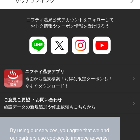
サウナランキング
ニフティ温泉公式アカウントをフォローして
おトク情報やクーポン情報を受け取ろう
ニフティ温泉アプリ
地図から温泉検索！お得な限定クーポンも！
今すぐダウンロード！
ご意見ご要望 ・お問い合わせ
施設データの新規追加や修正依頼もこちらから
スマートフォン
/
PC
加盟店募集（資料請求）
広告出稿のご案内
By using our services, you agree that we and
our
partners
use cookies to improve advertisi
利用規約
ライフスタイルMEMBERS+規約