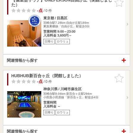
た）
りに追加
-点
/ 0 件
東京都 / 目黒区
宮崎台駅7.28km
自由が丘駅169m
東急東横線「自由が丘」駅徒歩3分
営業時間 9:00～23:00
入浴料金 3,600円～
日帰り
ロウリュ
関連情報から探す
HUBHUB新百合ヶ丘（閉館しました）
お気に入
りに追加
-点
/ 0 件
神奈川県 / 川崎市麻生区
宮崎台駅8.04km
新百合ヶ丘駅294m
小田急小田原線「新百合ヶ丘」駅徒歩4分
営業時間
入浴料金 ～
日帰り
ロウリュ
関連情報から探す