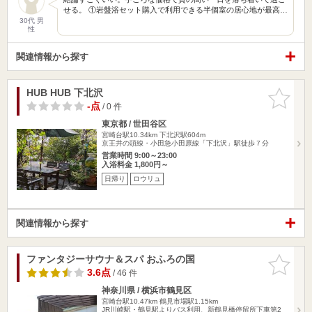
せる。 ①岩盤浴セット購入で利用できる半個室の居心地が最高…
30代 男
性
関連情報から探す
HUB HUB 下北沢
お気に入
りに追加
-点
/ 0 件
東京都 / 世田谷区
宮崎台駅10.34km
下北沢駅604m
京王井の頭線・小田急小田原線「下北沢」駅徒歩７分
営業時間 9:00～23:00
入浴料金 1,800円～
日帰り
ロウリュ
関連情報から探す
ファンタジーサウナ＆スパ おふろの国
お気に入
りに追加
3.6点
/ 46 件
神奈川県 / 横浜市鶴見区
宮崎台駅10.47km
鶴見市場駅1.15km
JR川崎駅・鶴見駅よりバス利用、新鶴見橋停留所下車第2