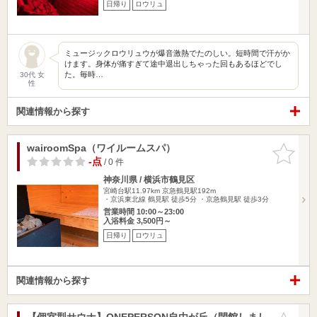
日帰り
ロウリュ
ミュージックロウリュウが爆音激熱でたのしい。短時間で汗がか
けます。身体が痛すぎて途中退出しちゃった回もあるほどでし
た。毎時…
30代 女
性
関連情報から探す
wairoomSpa（ワイルームスパ）
お気に入
りに追加
-点
/ 0 件
神奈川県 / 横浜市鶴見区
宮崎台駅11.97km
京急鶴見駅192m
・京浜東北線 鶴見駅 徒歩5分 ・京急鶴見駅 徒歩3分
営業時間 10:00～23:00
入浴料金 3,500円～
日帰り
ロウリュ
関連情報から探す
【個室型サウナ】ONEPERSON自由が丘（閉館しまし
お気に入