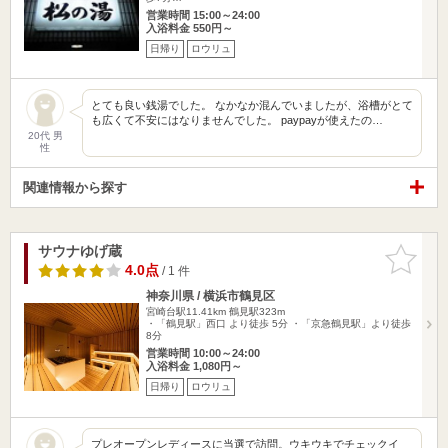
営業時間 15:00～24:00
入浴料金 550円～
日帰り
ロウリュ
とても良い銭湯でした。 なかなか混んでいましたが、浴槽がとて
も広くて不安にはなりませんでした。 paypayが使えたの…
20代 男
性
関連情報から探す
サウナゆげ蔵
お気に入
りに追加
4.0点
/ 1 件
神奈川県 / 横浜市鶴見区
宮崎台駅11.41km
鶴見駅323m
・「鶴見駅」西口 より徒歩 5分 ・「京急鶴見駅」より徒歩
8分
営業時間 10:00～24:00
入浴料金 1,080円～
日帰り
ロウリュ
プレオープンレディースに当選で訪問。ウキウキでチェックイ