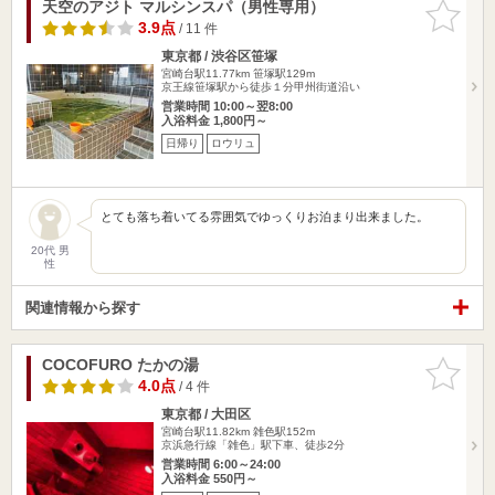
天空のアジト マルシンスパ（男性専用）
お気に入
りに追加
3.9点
/ 11 件
東京都 / 渋谷区笹塚
宮崎台駅11.77km
笹塚駅129m
京王線笹塚駅から徒歩１分甲州街道沿い
営業時間 10:00～翌8:00
入浴料金 1,800円～
日帰り
ロウリュ
とても落ち着いてる雰囲気でゆっくりお泊まり出来ました。
20代 男
性
関連情報から探す
COCOFURO たかの湯
お気に入
りに追加
4.0点
/ 4 件
東京都 / 大田区
宮崎台駅11.82km
雑色駅152m
京浜急行線「雑色」駅下車、徒歩2分
営業時間 6:00～24:00
入浴料金 550円～