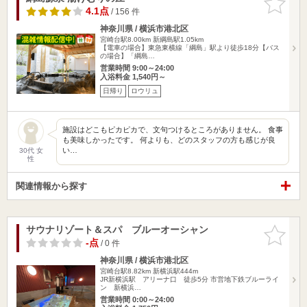
りに追加
4.1点
/ 156 件
神奈川県 / 横浜市港北区
宮崎台駅8.00km
新綱島駅1.05km
【電車の場合】東急東横線「綱島」駅より徒歩18分【バス
の場合】「綱島…
営業時間 9:00～24:00
入浴料金 1,540円～
日帰り
ロウリュ
施設はどこもピカピカで、文句つけるところがありません。 食事
も美味しかったです。 何よりも、どのスタッフの方も感じが良
い…
30代 女
性
関連情報から探す
サウナリゾート＆スパ ブルーオーシャン
お気に入
りに追加
-点
/ 0 件
神奈川県 / 横浜市港北区
宮崎台駅8.82km
新横浜駅444m
JR新横浜駅 アリーナ口 徒歩5分 市営地下鉄ブルーライ
ン 新横浜…
営業時間 0:00～24:00