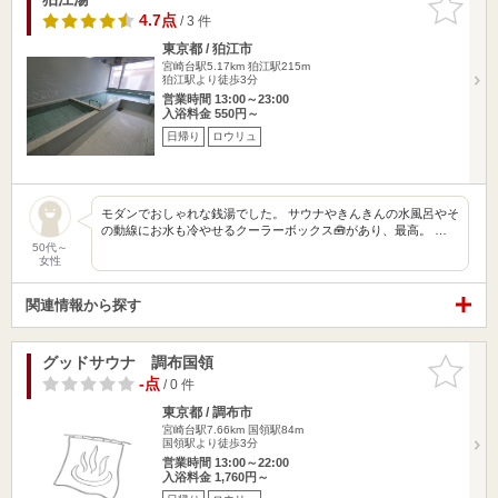
りに追加
4.7点
/ 3 件
東京都 / 狛江市
宮崎台駅5.17km
狛江駅215m
狛江駅より徒歩3分
営業時間 13:00～23:00
入浴料金 550円～
日帰り
ロウリュ
モダンでおしゃれな銭湯でした。 サウナやきんきんの水風呂やそ
の動線にお水も冷やせるクーラーボックス🧰があり、最高。 …
50代～
女性
関連情報から探す
グッドサウナ 調布国領
お気に入
りに追加
-点
/ 0 件
東京都 / 調布市
宮崎台駅7.66km
国領駅84m
国領駅より徒歩3分
営業時間 13:00～22:00
入浴料金 1,760円～