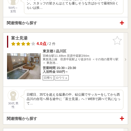
ン。スタッフの皆さんはとても優しそうな方ばかりで最初5分く
らいは挨…
50代～
女性
関連情報から探す
富士見湯
お気に入
りに追加
4.0点
/ 2 件
東京都 / 品川区
宮崎台駅11.48km
荏原中延駅294m
東急池上線 荏原中延駅より徒歩5分 ＜その他の最寄り駅
＞ 東急池…
営業時間 15:30～23:30
入浴料金 550円～
日帰り
ロウリュ
日曜日、35℃を超える猛暑の中、砧公園でサッカーをしてから西
品川の自宅へ帰る途中に「富士見湯」へ！WEBで調べて気になっ
て…
30代 男
性
関連情報から探す