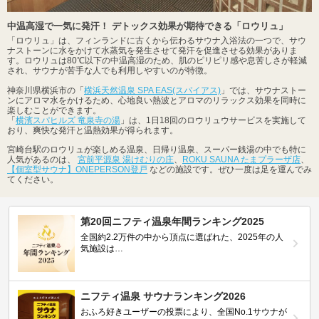
中温高湿で一気に発汗！ デトックス効果が期待できる「ロウリュ」
「ロウリュ」は、フィンランドに古くから伝わるサウナ入浴法の一つで、サウ
ナストーンに水をかけて水蒸気を発生させて発汗を促進させる効果がありま
す。ロウリュは80℃以下の中温高湿のため、肌のピリピリ感や息苦しさが軽減
され、サウナが苦手な人でも利用しやすいのが特徴。
神奈川県横浜市の「
横浜天然温泉 SPA EAS(スパイアス)
」では、サウナストー
ンにアロマ水をかけるため、心地良い熱波とアロマのリラックス効果を同時に
楽しむことができます。
「
横濱スパヒルズ 竜泉寺の湯
」は、1日18回のロウリュウサービスを実施して
おり、爽快な発汗と温熱効果が得られます。
宮崎台駅のロウリュが楽しめる温泉、日帰り温泉、スーパー銭湯の中でも特に
人気があるのは、
宮前平源泉 湯けむりの庄
、
ROKU SAUNA たまプラーザ店
、
【個室型サウナ】ONEPERSON登戸
などの施設です。ぜひ一度は足を運んでみ
てください。
第20回ニフティ温泉年間ランキング2025
全国約2.2万件の中から頂点に選ばれた、2025年の人
気施設は…
ニフティ温泉 サウナランキング2026
おふろ好きユーザーの投票により、全国No.1サウナが