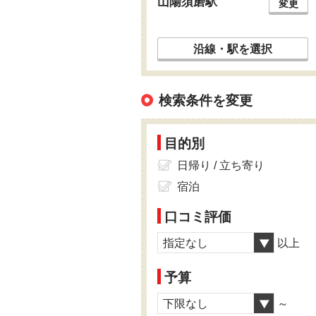
山陽須磨駅
変更
沿線・駅を選択
検索条件を変更
目的別
日帰り / 立ち寄り
宿泊
口コミ評価
指定なし
以上
予算
下限なし
～