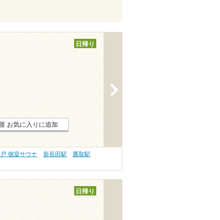
日帰り
>
お気に入りに追加
戸 個室サウナ
新長田駅
鷹取駅
日帰り