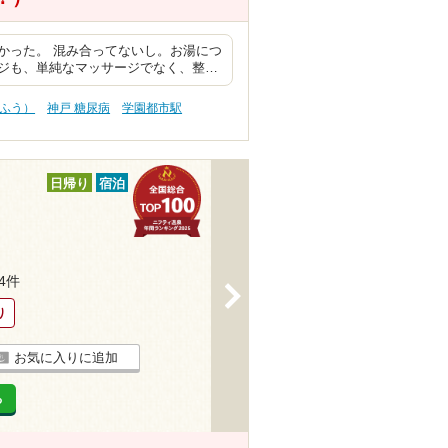
かった。 混み合ってないし。お湯につ
ジも、単純なマッサージでなく、整…
うふう）
神戸 糖尿病
学園都市駅
日帰り
宿泊
54件
>
り
お気に入りに追加
る