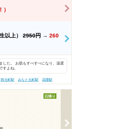
>
得！）
学生以上）
2950円
→
260
>
ました。 お肌もすべすべになり、温度
ですよね。
西元町駅
みなと元町駅
花隈駅
日帰り
>
1件