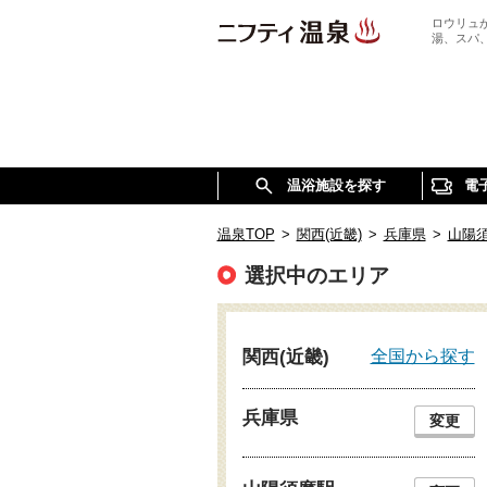
ロウリュ
湯、スパ
温浴施設を探す
電
温泉TOP
>
関西(近畿)
>
兵庫県
>
山陽
選択中のエリア
全国から探す
関西(近畿)
兵庫県
変更