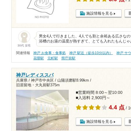
施設情報を見る
男女4人で行きました、4人でも割と余裕ある広さな
浴槽のお湯の温度が熱すぎて、とても入れたもんじゃあ
30代 女性
関連情報
神戸 お食事・食事処
神戸 駅近（徒歩10分以内）
神戸 サ
花隈駅
元町駅
県庁前駅
神戸レディススパ
兵庫県 / 神戸市中央区 /
山陽須磨駅8.99km
/
旧居留地・大丸前駅375m
■営業時間 8:00～翌10:00
■入浴料 2,900円～
4.4 点
/ 
施設情報を見る