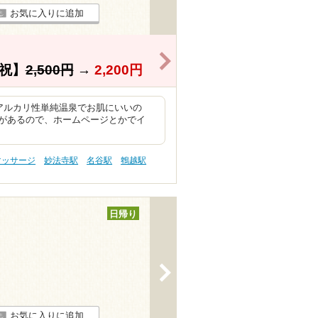
お気に入りに追加
>
祝】
2,500円
→
2,200円
のアルカリ性単純温泉でお肌にいいの
があるので、ホームページとかでイ
マッサージ
妙法寺駅
名谷駅
鵯越駅
日帰り
>
お気に入りに追加