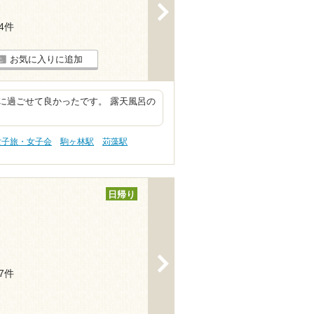
>
64件
お気に入りに追加
に過ごせて良かったです。 露天風呂の
女子旅・女子会
駒ヶ林駅
苅藻駅
日帰り
>
57件