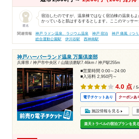
宿泊したのですが、温泉棟ではなく宿泊棟の温泉もよ
かっていると肌はするするとします。ここのマッサー
匿名
関連情報
神戸 ラドン温泉、ラジウム温泉
神戸 宿泊
神戸 痛風（つ
総合運動公園駅
伊川谷駅
西神南駅
神戸ハーバーランド温泉 万葉倶楽部
兵庫県 / 神戸市中央区 /
山陽須磨駅7.46km
/
神戸駅255m
■営業時間 0:00～24:00
■入浴料 2,950円～
4.0 点
/ 
電子チケットあり
クーポンあ
施設情報を見る
楽天トラベルの宿泊プランを見