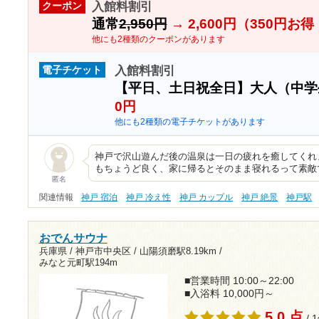
入館料割引
クーポン
通常
2,950円
→
2,600円（350円お
他にも2種類のクーポンがあります
入館料割引
電子チケット
【平日、土日祝全日】大人（中
0円
他にも2種類の電子チケットがあります
神戸で沢山遊んだ後の温泉は一日の疲れを癒してくれ
もちょうど良く、家に帰るとそのまま寝れるって素敵
匿名
関連情報
神戸 宿泊
神戸 冷え性
神戸 カップル
神戸 絶景
神戸駅
おでんサウナ
兵庫県 / 神戸市中央区 /
山陽須磨駅8.19km
/
みなと元町駅194m
■営業時間 10:00～22:00
■入浴料 10,000円～
5.0 点
/ 