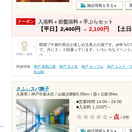
施設情報を見る
入浴料＋岩盤浴料＋手ぶらセット
クーポン
【平日】
2,400円
→
2,100円
【土日
韓国プチ旅行気分が楽しめる美人の湯です。pH9.5
で、月に２～３回通っています。いろいろなイベント
50代～ 女性
ベ…
関連情報
神戸 美肌の湯
神戸 冷え性
神戸 カップル
神戸 エステ・
丸山駅
さふぃスパ舞子
兵庫県 / 神戸市垂水区 /
山陽須磨駅6.85km
/
霞ヶ丘駅384m
■営業時間 14:00～24:00
■入浴料 1,320円～
- 点
/ 0件
施設情報を見る