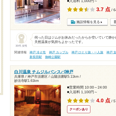
■入浴料 1,000円～
3.7 点
/ 
施設情報を見る
伺った日はジムがお休みだったからか空いていて静か
天然温泉が気持ちよかったです。
30代 女性
関連情報
神戸 冷え性
神戸 カップル
神戸 ひとり旅・一人旅
神戸 
新長田駅
御崎公園駅
白川温泉 チムジルバンスパ神戸
兵庫県 / 神戸市須磨区 /
山陽須磨駅5.11km
/
妙法寺駅1.61km
■営業時間 10:00～24:00
■入浴料 1,100円～
4.0 点
/ 
クーポンあり