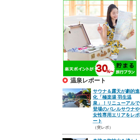
温泉レポート
サウナ＆露天が劇的進
化「極楽湯 羽生温
泉」！リニューアルで
登場のバレルサウナや
女性専用エリアをレポ
ート
（突レポ）