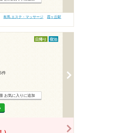
有馬 エステ・マッサージ
霞ヶ丘駅
日帰り
宿泊
65件
>
お気に入りに追加
る
>
得！）