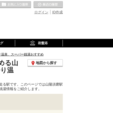
お気に入りの温泉
最近の履歴
ログイン
ID作成
グ
岩盤浴
り温泉、スーパー銭湯おすすめ
める山
地図から探す
帰り温
走る駅です。このページでは山陽須磨駅
銭湯情報をご紹介します。