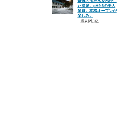
奇跡の御神水を沸かし
た温泉。pH9.6の美人
泉質。本格オープンが
楽しみ。
（温泉探訪記）