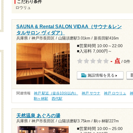
こだわり条件
ロウリュ
SAUNA & Rental SALON VIDAA（サウナ＆レン
タルサロン ヴィダア）
兵庫県 / 神戸市長田区 /
山陽須磨駅3.01km
/
新長田駅416m
■営業時間 10:00～22:00
■入浴料 7,000円～
- 点
/ 0件
施設情報を見る
関連情報
神戸 駅近（徒歩10分以内）
神戸 サウナ
神戸 ロウリュ
神
駒ヶ林駅
西代駅
天然温泉 あぐろの湯
兵庫県 / 神戸市長田区 /
山陽須磨駅3.75km
/
駒ヶ林駅227m
■営業時間 10:00～25:00