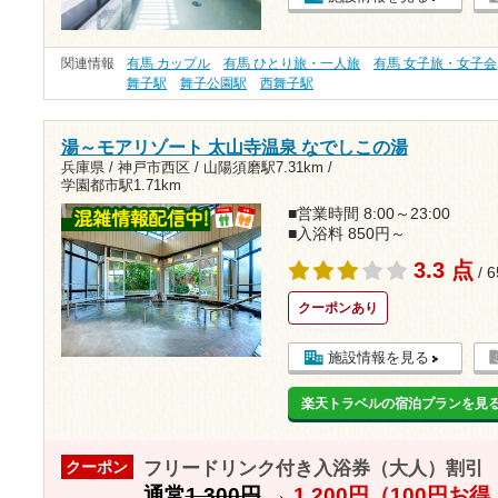
関連情報
有馬 カップル
有馬 ひとり旅・一人旅
有馬 女子旅・女子会
舞子駅
舞子公園駅
西舞子駅
湯～モアリゾート 太山寺温泉 なでしこの湯
兵庫県 / 神戸市西区 /
山陽須磨駅7.31km
/
学園都市駅1.71km
■営業時間 8:00～23:00
■入浴料 850円～
3.3 点
/ 
クーポンあり
施設情報を見る
楽天トラベルの宿泊プランを見
フリードリンク付き入浴券（大人）割引
クーポン
通常
1,300円
→
1,200円（100円お