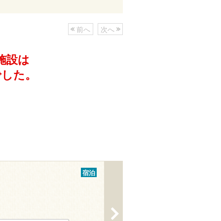
前へ
次へ
施設は
でした。
宿泊
>