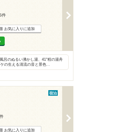
>
16件
お気に入りに追加
る
風呂のぬるい沸かし湯、41°程の湯舟
ゴケの生える清流の音と景色…
宿泊
7件
>
お気に入りに追加