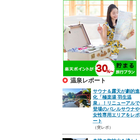
温泉レポート
サウナ＆露天が劇的進
化「極楽湯 羽生温
泉」！リニューアルで
登場のバレルサウナや
女性専用エリアをレポ
ート
（突レポ）