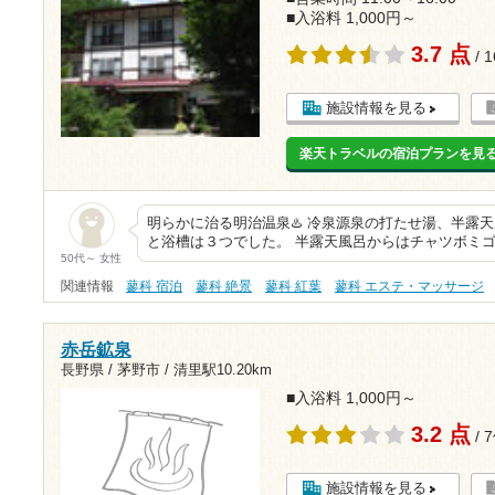
■入浴料 1,000円～
3.7 点
/ 
施設情報を見る
楽天トラベルの宿泊プランを見
明らかに治る明治温泉♨️ 冷泉源泉の打たせ湯、半露天
と浴槽は３つでした。 半露天風呂からはチャツボミ
50代～ 女性
関連情報
蓼科 宿泊
蓼科 絶景
蓼科 紅葉
蓼科 エステ・マッサージ
赤岳鉱泉
長野県 / 茅野市 /
清里駅10.20km
■入浴料 1,000円～
3.2 点
/ 
施設情報を見る