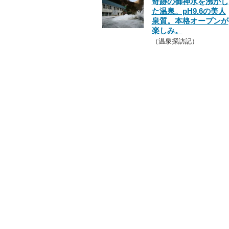
奇跡の御神水を沸かし
た温泉。pH9.6の美人
泉質。本格オープンが
楽しみ。
（温泉探訪記）