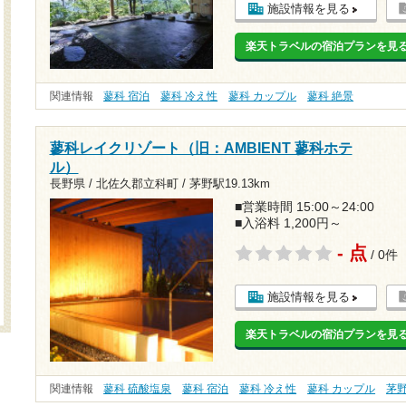
施設情報を見る
楽天トラベルの宿泊プランを見
関連情報
蓼科 宿泊
蓼科 冷え性
蓼科 カップル
蓼科 絶景
蓼科レイクリゾート（旧：AMBIENT 蓼科ホテ
ル）
長野県 / 北佐久郡立科町 /
茅野駅19.13km
■営業時間 15:00～24:00
■入浴料 1,200円～
- 点
/ 0件
施設情報を見る
楽天トラベルの宿泊プランを見
関連情報
蓼科 硫酸塩泉
蓼科 宿泊
蓼科 冷え性
蓼科 カップル
茅