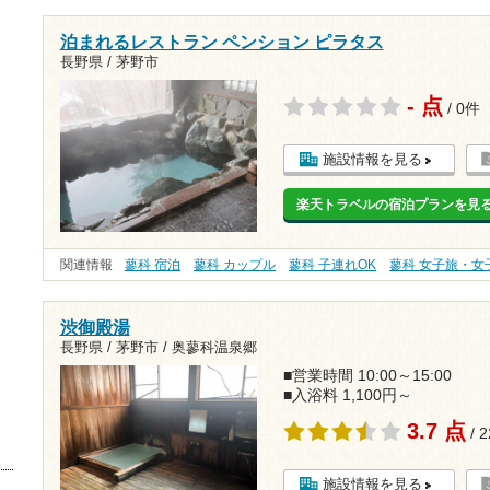
泊まれるレストラン ペンション ピラタス
長野県 / 茅野市
- 点
/ 0件
施設情報を見る
楽天トラベルの宿泊プランを見
関連情報
蓼科 宿泊
蓼科 カップル
蓼科 子連れOK
蓼科 女子旅・女
渋御殿湯
長野県 / 茅野市 / 奥蓼科温泉郷
■営業時間 10:00～15:00
■入浴料 1,100円～
3.7 点
/ 
施設情報を見る