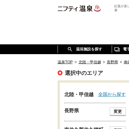
紅葉が楽
索
温浴施設を探す
電
温泉TOP
>
北陸・甲信越
>
長野県
>
南
選択中のエリア
全国から探す
北陸・甲信越
長野県
変更