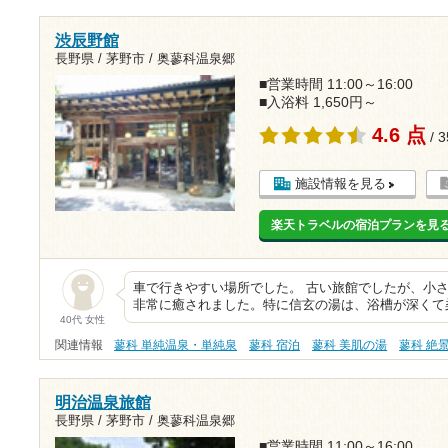
渋辰野館
長野県 / 茅野市 / 奥蓼科温泉郷
■営業時間 11:00～16:00
■入浴料 1,650円～
4.6 点
/ 
施設情報を見る
楽天トラベルの宿泊プランを見
車で行きやすい場所でした。 古い旅館でしたが、小
非常に癒されました。特に信玄の湯は、浴槽が深くて
40代 女性
関連情報
蓼科 単純温泉・単純泉
蓼科 宿泊
蓼科 美肌の湯
蓼科 絶
明治温泉旅館
長野県 / 茅野市 / 奥蓼科温泉郷
■営業時間 11:00～16:00