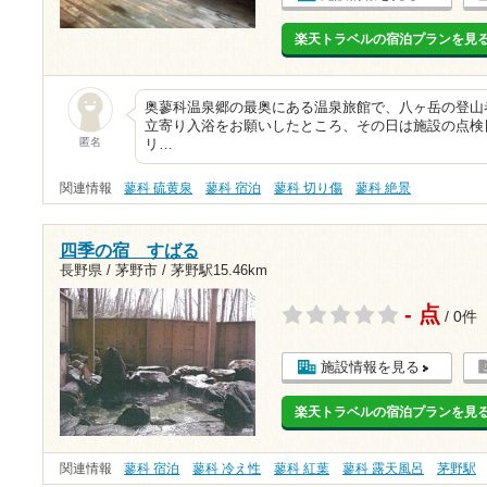
楽天トラベルの宿泊プランを見
奥蓼科温泉郷の最奥にある温泉旅館で、八ヶ岳の登山
立寄り入浴をお願いしたところ、その日は施設の点検
匿名
リ…
関連情報
蓼科 硫黄泉
蓼科 宿泊
蓼科 切り傷
蓼科 絶景
四季の宿 すばる
長野県 / 茅野市 /
茅野駅15.46km
- 点
/ 0件
施設情報を見る
楽天トラベルの宿泊プランを見
関連情報
蓼科 宿泊
蓼科 冷え性
蓼科 紅葉
蓼科 露天風呂
茅野駅