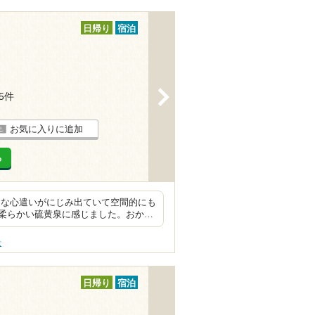
日帰り
宿泊
>
35件
お気に入りに追加
る
さな心遣いがにじみ出ていて空間的にも
柔らかい硫黄泉に感じました。おか…
景
日帰り
宿泊