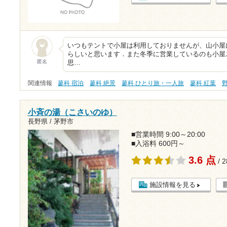
いつもテントで小屋は利用しておりませんが、山小屋
らしいと思います．また冬季に営業しているのも小屋
匿名
思…
関連情報
蓼科 宿泊
蓼科 絶景
蓼科 ひとり旅・一人旅
蓼科 紅葉
小斉の湯（こさいのゆ）
長野県 / 茅野市
■営業時間 9:00～20:00
■入浴料 600円～
3.6 点
/ 
施設情報を見る