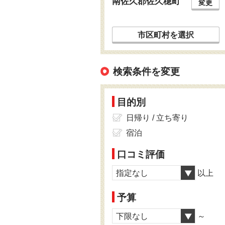
南佐久郡佐久穂町
変更
市区町村を選択
検索条件を変更
目的別
日帰り / 立ち寄り
宿泊
口コミ評価
指定なし
以上
予算
下限なし
～