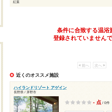
紅葉
条件に合致する温浴
登録されていません
前へ
次へ
近くのオススメ施設
ハイランドリゾート アゲイン
長野県 / 茅野市
- 点
/ 0件