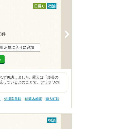
日帰り
宿泊
>
18件
お気に入りに追加
る
れず再訪しました｡ 露天は『慶長の
流しているとのことで、フワフワの
性
信濃常盤駅
信濃木崎駅
南大町駅
宿泊