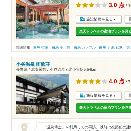
3.0 点
/ 
施設情報を見る
楽天トラベルの宿泊プランを見
関連情報
白馬 宿泊
白馬 冷え性
白馬 カップル
白馬 子連れOK
信
小谷温泉 雨飾荘
長野県 / 北安曇郡 / 小谷温泉 /
北小谷駅6.64km
4.0 点
/ 
施設情報を見る
楽天トラベルの宿泊プランを見
「温泉博士」を利用しての再訪。以前は改築前の建