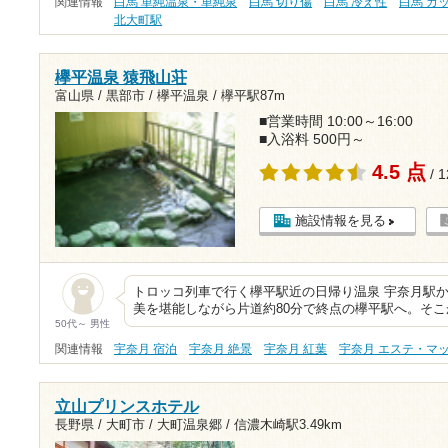
関連情報
白馬 単純温泉・単純泉
白馬 切り傷
白馬 冷え性
白馬 カ
北大町駅
欅平温泉 猿飛山荘
富山県 / 黒部市 / 欅平温泉 /
欅平駅87m
■営業時間 10:00～16:00
■入浴料 500円～
4.5 点
/ 
施設情報を見る
トロッコ列車で行く欅平駅近の日帰り温泉 宇奈月駅
美を堪能しながら片道約80分で終点の欅平駅へ。そ
50代～ 男性
関連情報
宇奈月 宿泊
宇奈月 絶景
宇奈月 紅葉
宇奈月 エステ・マ
立山プリンスホテル
長野県 / 大町市 / 大町温泉郷 /
信濃木崎駅3.49km