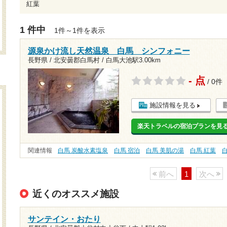
紅葉
1 件中
1件～1件を表示
源泉かけ流し天然温泉 白馬 シンフォニー
長野県 / 北安曇郡白馬村 /
白馬大池駅3.00km
- 点
/ 0件
施設情報を見る
楽天トラベルの宿泊プランを見
関連情報
白馬 炭酸水素塩泉
白馬 宿泊
白馬 美肌の湯
白馬 紅葉
前へ
1
次へ
近くのオススメ施設
サンテイン・おたり