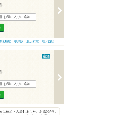
1件
>
お気に入りに追加
る
濃木崎駅
稲尾駅
北大町駅
海ノ口駅
宿泊
7件
>
お気に入りに追加
る
物に宿泊・入湯しました。お風呂がち