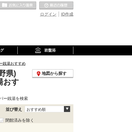
お気に入りの温泉
最近の履歴
ログイン
ID作成
グ
岩盤浴
ー銭湯おすすめ
野県)
地図から探す
湯おす
パー銭湯を検索
並び替え
おすすめ順
閉館済みを除く