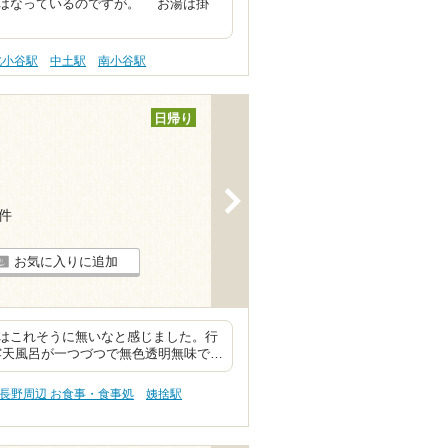
はなっているのですが。 お湯は掛
北小谷駅
中土駅
南小谷駅
日帰り
>
3件
お気に入りに追加
はこれそうに無いなと感じました。行
露天風呂が一つづつで無色透明無味で…
長野周辺 お食事・食事処
姨捨駅