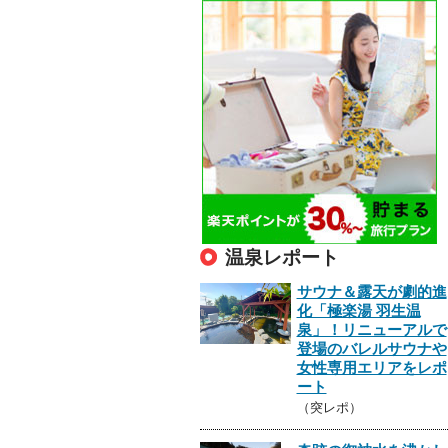
温泉レポート
サウナ＆露天が劇的進
化「極楽湯 羽生温
泉」！リニューアルで
登場のバレルサウナや
女性専用エリアをレポ
ート
（突レポ）