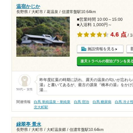
温宿かじか
長野県 / 大町市 / 葛温泉 /
信濃常盤駅10.64km
■営業時間 10:00～15:00
■入浴料 1,000円～
4.6 点
/ 
施設情報を見る
楽天トラベルの宿泊プランを見
昨年度紅葉の時期に訪れ、露天の温泉の匂いが忘れら
湯』と書いてあるが、最古の源泉『橋本の湯』をかけ
50代～ 女性
湯…
関連情報
白馬 単純温泉・単純泉
白馬 宿泊
白馬 糖尿病
白馬 冷え
北大町駅
緑翠亭 景水
長野県 / 大町市 / 大町温泉郷 /
信濃常盤駅10.64km