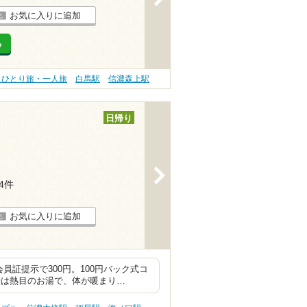
お気に入りに追加
る
 ひとり旅・一人旅
白馬駅
信濃森上駅
日帰り
>
14件
お気に入りに追加
員証提示で300円。100円バック式コ
湯は熱目のお湯で、体が暖まり…