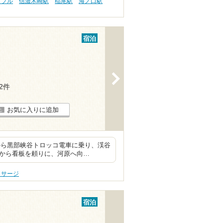
ップル
信濃木崎駅
稲尾駅
海ノ口駅
宿泊
>
12件
お気に入りに追加
から黒部峡谷トロッコ電車に乗り、渓谷
こから看板を頼りに、河原へ向…
ッサージ
宿泊