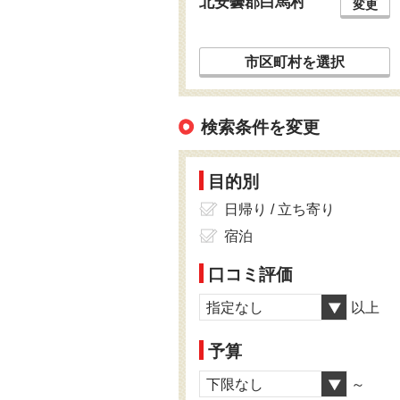
北安曇郡白馬村
変更
市区町村を選択
検索条件を変更
目的別
日帰り / 立ち寄り
宿泊
口コミ評価
指定なし
以上
予算
下限なし
～