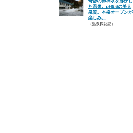
奇跡の御神水を沸かし
た温泉。pH9.6の美人
泉質。本格オープンが
楽しみ。
（温泉探訪記）