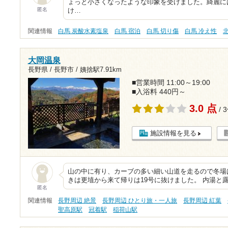
ょっと小さくなったような印象を受けました。綺麗に
匿名
け…
関連情報
白馬 炭酸水素塩泉
白馬 宿泊
白馬 切り傷
白馬 冷え性
大岡温泉
長野県 / 長野市 /
姨捨駅7.91km
■営業時間 11:00～19:00
■入浴料 440円～
3.0 点
/ 
施設情報を見る
山の中に有り、カーブの多い細い山道を走るので冬場
きは更埴から来て帰りは19号に抜けました。 内湯と
匿名
関連情報
長野周辺 絶景
長野周辺 ひとり旅・一人旅
長野周辺 紅葉
聖高原駅
冠着駅
稲荷山駅