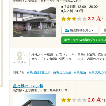
長野県 / 北安曇郡小谷村中小谷丙 /
中土駅1.03km
■営業時間 12:00～20:00
■入浴料 700円～
3.2 点
/ 
施設情報を見る
楽天トラベルの宿泊プランを見
栂池スキー場帰りに寄りました。日帰り600円。宿泊
せないくらい綺麗に管理されています。内湯のみです
～10代 男性
て…
関連情報
白馬 炭酸水素塩泉
白馬 塩化物泉
白馬 宿泊
白馬 美肌の
星と緑のロマン館
長野県 / 上水内郡小川村 /
白馬駅11.74km
2.0 点
/ 