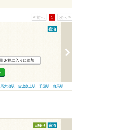
前へ
1
次へ
宿泊
>
お気に入りに追加
る
白馬大池駅
信濃森上駅
千国駅
白馬駅
日帰り
宿泊