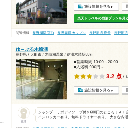
施設情報を見る
楽天トラベルの宿泊プランを見
関連情報
長野周辺 宿泊
長野周辺 カップル
長野周辺 絶景
長野周辺
ゆ～ぷる木崎湖
長野県 / 大町市 / 木崎湖温泉 /
信濃木崎駅887m
■営業時間 10:00～20:00
■入浴料 900円～
3.2 点
/ 
施設情報を見る
シャンプー，ボディソープ付き600円のところＪＡＦ会
インロッカー有り、無料ドライヤー有り。 大きな内
匿名