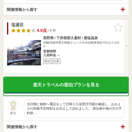
関連情報から探す
塩湯荘
お気に入
りに追加
4.0点
/ 4 件
長野県 / 下伊那郡大鹿村 / 鹿塩温泉
JR飯田線伊那大島駅からバス中央自動車道松川ICから20k
m
営業時間
入浴料金 ～
宿泊
紅葉
楽天トラベルの宿泊プランを見る
当日朝に旅館へ電話をして日帰り入浴受付可能か確認し、おおよ
その到着予定時刻をお伝えして訪れました。 宿泊者や他の方の予
約状…
匿名
関連情報から探す