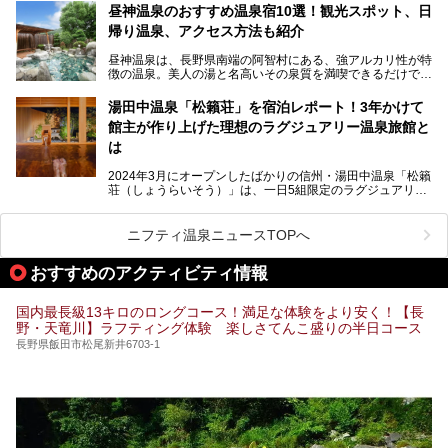
を隅々まで楽しみたいですよね。この記事では、金具屋での
昼神温泉のおすすめ温泉宿10選！観光スポット、日
滞在を最高の思い出にするための「楽しみ方」を徹底的にご
帰り温泉、アクセス方法も紹介
紹介します！
昼神温泉は、長野県南端の阿智村にある、強アルカリ性が特
徴の温泉。美人の湯と名高いその泉質を満喫できるだけでな
く、日本一の星空鑑賞ができる注目の温泉地です。
昼神温泉では、朝市などの観光スポットや、信州名物のおや
湯田中温泉「松籟荘」を宿泊レポート！3年かけて
きを楽しめるグルメスポットなど、観光を楽しむにはぴった
館主が作り上げた理想のラグジュアリー温泉旅館と
りの場所が豊富にあります。
この記事では、昼神温泉での滞在を充実させる宿泊施設や日
は
帰り温泉、見どころ満載の観光・グルメスポットに加え、ア
クセス方法も順に紹介します。
2024年3月にオープンしたばかりの信州・湯田中温泉「松籟
荘（しょうらいそう）」は、一日5組限定のラグジュアリー
温泉旅館。全室が源泉掛け流しの露天風呂、庭園付きで、プ
ライベートに楽しめる非日常感が味わえます。また宿泊者は
道向かいの「よろづや」の大浴場「桃山風呂」や共同浴場の
ニフティ温泉ニュースTOPへ
「湯田中大湯」も利用ができます。
おすすめのアクティビティ情報
極上のお湯に浸り上質なお料理に舌鼓、特別な日に泊まりた
い湯田中温泉「松籟荘」を、実際に宿泊した目線で紹介しま
す。
国内最長級13キロのロングコース！満足な体験をより安く！【長
野・天竜川】ラフティング体験 楽しさてんこ盛りの半日コース
長野県飯田市松尾新井6703-1