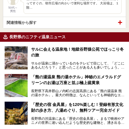
ってすぐの、朝市広場の向かいで便利な場所です。 大浴場は、１
階…
50代～
男性
関連情報から探す
長野県のニフティ温泉ニュース
サルに会える温泉地！地獄谷野猿公苑でほっこり冬
の旅
サルが温泉に浸かっているのをテレビで目にして、「どこに
あるんだろう？」と思ったことがある人も多いでしょう。
この微笑ましい光景は、長野県にある「地獄谷野猿公苑」で
「熊の湯温泉 熊の湯ホテル」神秘のエメラルドグ
見られるもので、野生のサルが雪景色の中で温泉に浸かる姿
リーンのお湯は万座と並ぶ極上硫黄泉
を間近で観察できます。
長野県下高井郡山ノ内町の志賀高原にある「熊の湯温泉 熊
本記事では、地獄谷野猿公苑の魅力や見どころ、サルと温泉
の湯ホテル」。最大の特徴は、なんといっても神秘的なエメ
との関係性、地獄谷周辺の観光スポットについて紹介しま
ラルドグリーンのお湯。この美しいお湯に魅了され、何度も
す。サルを観察した後にほっこりと浸かれる温泉も紹介する
リピートするファンも多い温泉です。冬はスキーと一緒に楽
ので、野生のサルを観察する貴重な自然体験と温泉をあわせ
「歴史の宿 金具屋」を120%楽しむ！登録有形文化
しみたい極上の温泉を紹介します。
て楽しみたい人は、ぜひ参考にしてください。
財の歩き方、八湯めぐり、無料ツアー完全ガイド
長野県の渋温泉にある「歴史の宿金具屋」。まるで映画やア
ニメの世界に迷い込んだような歴史的な建物と、湧き出る温
泉の恵みが魅力のお宿です。せっかく泊まるなら、その魅力