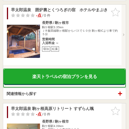
早太郎温泉 囲炉裏とくつろぎの宿 ホテルやまぶき
お気に入
りに追加
-点
/ 0 件
長野県 / 駒ヶ根市
駒ケ根駅3.35km
ＪＲ飯田線駒ヶ根駅からバスで１０分 駒ヶ根ICより車で約
５分
営業時間
入浴料金 ～
宿泊
紅葉
楽天トラベルの宿泊プランを見る
関連情報から探す
早太郎温泉 駒ヶ根高原リトリート すずらん颯
お気に入
りに追加
-点
/ 0 件
長野県 / 駒ヶ根市
駒ケ根駅4.09km