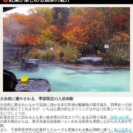
大自然に癒やされる、季節限定の入浴体験
大自然に囲まれたなかで温泉に浸かる非日常感が醍醐味の露天風呂。四季折々の自
然美が迎えてくれますが、いちばん魅力的なタイミングはやはり紅葉シーズンでは
ないでしょうか。
紅葉目当てに訪れる人も多い栃木県の日光エリアにある日帰り温泉
「源泉 ゆの香」
の露天風呂からは、奥日光湯元温泉随一といわれる絶景を堪能しながらの入浴が可
能。
また、千葉県君津市の紅葉狩りクルーズも実施される亀山湖畔に建つ
「亀山温泉ホ