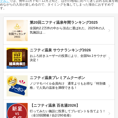
テル」
では、例年11月下旬～12月上旬と、ほかの地域に比べて遅く訪れる紅葉を眺
めながらの入浴が楽しめるので、タイミングを逸してしまった場合におすすめで
す。
第20回ニフティ温泉年間ランキング2025
全国約2.2万件の中から頂点に選ばれた、2025年の人
気施設は…
ニフティ温泉 サウナランキング2026
おふろ好きユーザーの投票により、全国No.1サウナが
決定！
ニフティ温泉プレミアムクーポン
ノジマモバイル会員向け 通常よりもお得な「特別価
格」で人気の温泉を満喫できる！
【ニフティ温泉 百名湯2026】
行ってみたい施設に投票してプレゼントを当てよう！
（全10回開催 / 合計260名様）