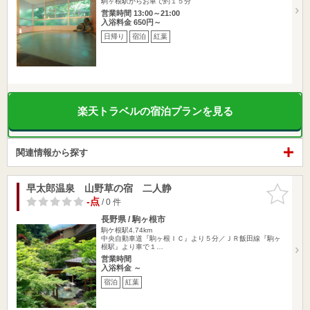
駒ヶ根駅からお車で約１５分
営業時間 13:00～21:00
入浴料金 650円～
日帰り
宿泊
紅葉
楽天トラベルの宿泊プランを見る
関連情報から探す
早太郎温泉 山野草の宿 二人静
お気に入
りに追加
-点
/ 0 件
長野県 / 駒ヶ根市
駒ケ根駅4.74km
中央自動車道『駒ヶ根ＩＣ』より５分／ＪＲ飯田線『駒ヶ
根駅』より車で１…
営業時間
入浴料金 ～
宿泊
紅葉