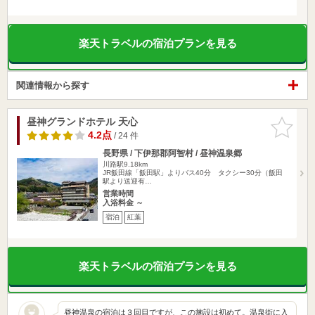
楽天トラベルの宿泊プランを見る
関連情報から探す
昼神グランドホテル 天心
お気に入
りに追加
4.2点
/ 24 件
長野県 / 下伊那郡阿智村 / 昼神温泉郷
川路駅9.18km
JR飯田線「飯田駅」よりバス40分 タクシー30分（飯田
駅より送迎有…
営業時間
入浴料金 ～
宿泊
紅葉
楽天トラベルの宿泊プランを見る
昼神温泉の宿泊は３回目ですが、この施設は初めて。温泉街に入