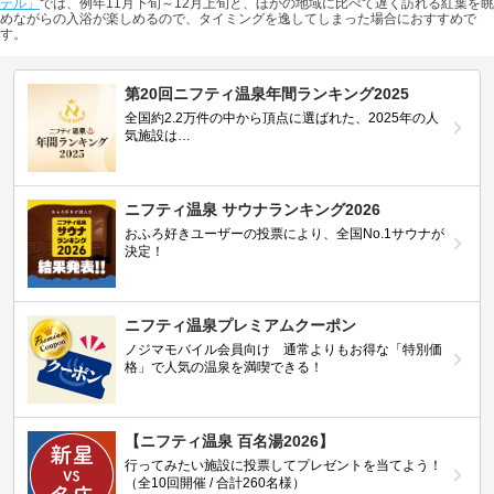
テル」
では、例年11月下旬～12月上旬と、ほかの地域に比べて遅く訪れる紅葉を眺
めながらの入浴が楽しめるので、タイミングを逸してしまった場合におすすめで
す。
第20回ニフティ温泉年間ランキング2025
全国約2.2万件の中から頂点に選ばれた、2025年の人
気施設は…
ニフティ温泉 サウナランキング2026
おふろ好きユーザーの投票により、全国No.1サウナが
決定！
ニフティ温泉プレミアムクーポン
ノジマモバイル会員向け 通常よりもお得な「特別価
格」で人気の温泉を満喫できる！
【ニフティ温泉 百名湯2026】
行ってみたい施設に投票してプレゼントを当てよう！
（全10回開催 / 合計260名様）