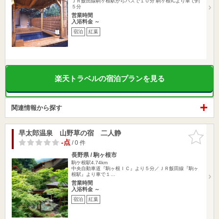
ＪＲ飯田線駒ヶ根駅からバスで１０分 駒ヶ根ICより車で約
５分
営業時間
入浴料金 ～
宿泊
紅葉
楽天トラベルの宿泊プランを見る
関連情報から探す
早太郎温泉 山野草の宿 二人静
お気に入
りに追加
-点
/ 0 件
長野県 / 駒ヶ根市
駒ケ根駅4.74km
中央自動車道『駒ヶ根ＩＣ』より５分／ＪＲ飯田線『駒ヶ
根駅』より車で１…
営業時間
入浴料金 ～
宿泊
紅葉