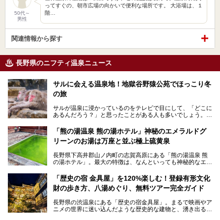
ってすぐの、朝市広場の向かいで便利な場所です。 大浴場は、１
階…
50代～
男性
関連情報から探す
長野県のニフティ温泉ニュース
サルに会える温泉地！地獄谷野猿公苑でほっこり冬
の旅
サルが温泉に浸かっているのをテレビで目にして、「どこに
あるんだろう？」と思ったことがある人も多いでしょう。
この微笑ましい光景は、長野県にある「地獄谷野猿公苑」で
「熊の湯温泉 熊の湯ホテル」神秘のエメラルドグ
見られるもので、野生のサルが雪景色の中で温泉に浸かる姿
リーンのお湯は万座と並ぶ極上硫黄泉
を間近で観察できます。
長野県下高井郡山ノ内町の志賀高原にある「熊の湯温泉 熊
本記事では、地獄谷野猿公苑の魅力や見どころ、サルと温泉
の湯ホテル」。最大の特徴は、なんといっても神秘的なエメ
との関係性、地獄谷周辺の観光スポットについて紹介しま
ラルドグリーンのお湯。この美しいお湯に魅了され、何度も
す。サルを観察した後にほっこりと浸かれる温泉も紹介する
リピートするファンも多い温泉です。冬はスキーと一緒に楽
ので、野生のサルを観察する貴重な自然体験と温泉をあわせ
「歴史の宿 金具屋」を120%楽しむ！登録有形文化
しみたい極上の温泉を紹介します。
て楽しみたい人は、ぜひ参考にしてください。
財の歩き方、八湯めぐり、無料ツアー完全ガイド
長野県の渋温泉にある「歴史の宿金具屋」。まるで映画やア
ニメの世界に迷い込んだような歴史的な建物と、湧き出る温
泉の恵みが魅力のお宿です。せっかく泊まるなら、その魅力