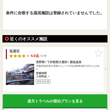
条件に合致する温浴施設は登録されていませんでした。
近くのオススメ施設
塩湯荘
お気に入
りに追加
4.0点
/ 4 件
長野県 / 下伊那郡大鹿村 / 鹿塩温泉
JR飯田線伊那大島駅からバス中央自動車道松川ICから20k
m
営業時間
入浴料金 ～
宿泊
紅葉
楽天トラベルの宿泊プランを見る