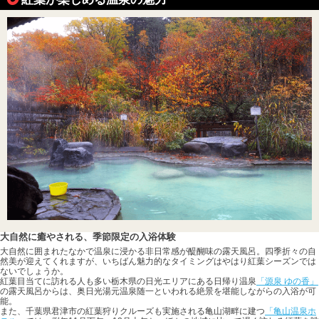
大自然に癒やされる、季節限定の入浴体験
大自然に囲まれたなかで温泉に浸かる非日常感が醍醐味の露天風呂。四季折々の自
然美が迎えてくれますが、いちばん魅力的なタイミングはやはり紅葉シーズンでは
ないでしょうか。
紅葉目当てに訪れる人も多い栃木県の日光エリアにある日帰り温泉
「源泉 ゆの香」
の露天風呂からは、奥日光湯元温泉随一といわれる絶景を堪能しながらの入浴が可
能。
また、千葉県君津市の紅葉狩りクルーズも実施される亀山湖畔に建つ
「亀山温泉ホ