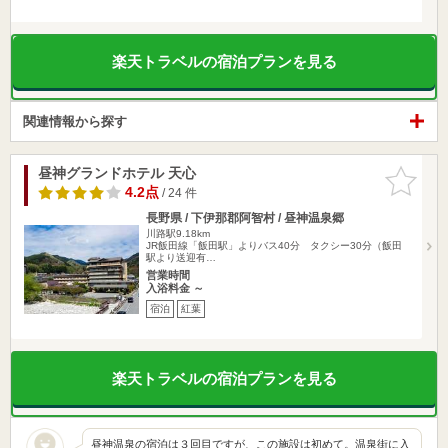
楽天トラベルの宿泊プランを見る
関連情報から探す
昼神グランドホテル 天心
お気に入
りに追加
4.2点
/ 24 件
長野県 / 下伊那郡阿智村 / 昼神温泉郷
川路駅9.18km
JR飯田線「飯田駅」よりバス40分 タクシー30分（飯田
駅より送迎有…
営業時間
入浴料金 ～
宿泊
紅葉
楽天トラベルの宿泊プランを見る
昼神温泉の宿泊は３回目ですが、この施設は初めて。温泉街に入