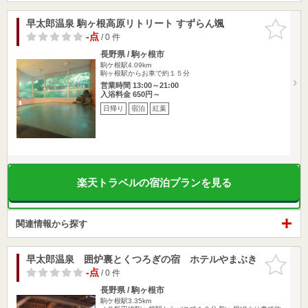
早太郎温泉 駒ヶ根高原リトリート すずらん颯
お気に入
りに追加
-点
/ 0 件
長野県 / 駒ヶ根市
駒ケ根駅4.09km
駒ヶ根駅からお車で約１５分
営業時間 13:00～21:00
入浴料金 650円～
日帰り
宿泊
紅葉
楽天トラベルの宿泊プランを見る
関連情報から探す
早太郎温泉 囲炉裏とくつろぎの宿 ホテルやまぶき
お気に入
りに追加
-点
/ 0 件
長野県 / 駒ヶ根市
駒ケ根駅3.35km