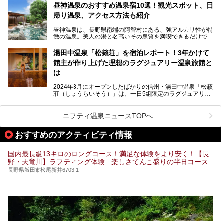
を隅々まで楽しみたいですよね。この記事では、金具屋での
昼神温泉のおすすめ温泉宿10選！観光スポット、日
滞在を最高の思い出にするための「楽しみ方」を徹底的にご
帰り温泉、アクセス方法も紹介
紹介します！
昼神温泉は、長野県南端の阿智村にある、強アルカリ性が特
徴の温泉。美人の湯と名高いその泉質を満喫できるだけでな
く、日本一の星空鑑賞ができる注目の温泉地です。
昼神温泉では、朝市などの観光スポットや、信州名物のおや
湯田中温泉「松籟荘」を宿泊レポート！3年かけて
きを楽しめるグルメスポットなど、観光を楽しむにはぴった
館主が作り上げた理想のラグジュアリー温泉旅館と
りの場所が豊富にあります。
この記事では、昼神温泉での滞在を充実させる宿泊施設や日
は
帰り温泉、見どころ満載の観光・グルメスポットに加え、ア
クセス方法も順に紹介します。
2024年3月にオープンしたばかりの信州・湯田中温泉「松籟
荘（しょうらいそう）」は、一日5組限定のラグジュアリー
温泉旅館。全室が源泉掛け流しの露天風呂、庭園付きで、プ
ライベートに楽しめる非日常感が味わえます。また宿泊者は
道向かいの「よろづや」の大浴場「桃山風呂」や共同浴場の
ニフティ温泉ニュースTOPへ
「湯田中大湯」も利用ができます。
おすすめのアクティビティ情報
極上のお湯に浸り上質なお料理に舌鼓、特別な日に泊まりた
い湯田中温泉「松籟荘」を、実際に宿泊した目線で紹介しま
す。
国内最長級13キロのロングコース！満足な体験をより安く！【長
野・天竜川】ラフティング体験 楽しさてんこ盛りの半日コース
長野県飯田市松尾新井6703-1