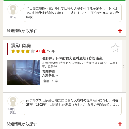
当日朝に旅館へ電話をして日帰り入浴受付可能か確認し、おおよ
その到着予定時刻をお伝えして訪れました。 宿泊者や他の方の予
約状…
匿名
関連情報から探す
湯元山塩館
お気に入
りに追加
4.0点
/ 9 件
長野県 / 下伊那郡大鹿村鹿塩 / 鹿塩温泉
JR飯田線伊那大島駅から伊那バス大鹿行きで46分、鹿塩下
車、徒歩10…
営業時間
入浴料金 ～
宿泊
紅葉
南アルプスと伊那山地に挟まれた大鹿村の塩川沿いに佇む、明治
25年（1892年）に開業した鹿塩（かしお）温泉の老舗旅館。ま…
50代～
男性
関連情報から探す