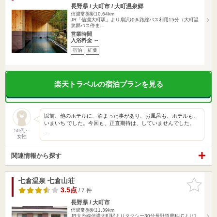
長野県 / 大町市 / 大町温泉郷
信濃常盤駅10.64km
JR「信濃大町駅」より扇沢ゆき路線バス利用15分（大町温
泉郷バス停ま…
営業時間
入浴料金 ～
宿泊
紅葉
楽天トラベルの宿泊プランを見る
以前、他のホテルに、泊まった事があり、お風呂も、ホテルも、
いまいち でした。今回も、正直期待は、していませんでした。
…
50代～
女性
関連情報から探す
七倉温泉 七倉山荘
お気に入
りに追加
3.5点
/ 7 件
長野県 / 大町市
信濃常盤駅11.39km
JR大糸線信濃大町駅よりタクシー30分長野道豊科ICより1