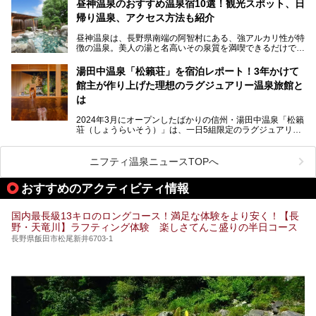
昼神温泉のおすすめ温泉宿10選！観光スポット、日
滞在を最高の思い出にするための「楽しみ方」を徹底的にご
帰り温泉、アクセス方法も紹介
紹介します！
昼神温泉は、長野県南端の阿智村にある、強アルカリ性が特
徴の温泉。美人の湯と名高いその泉質を満喫できるだけでな
く、日本一の星空鑑賞ができる注目の温泉地です。
昼神温泉では、朝市などの観光スポットや、信州名物のおや
湯田中温泉「松籟荘」を宿泊レポート！3年かけて
きを楽しめるグルメスポットなど、観光を楽しむにはぴった
館主が作り上げた理想のラグジュアリー温泉旅館と
りの場所が豊富にあります。
この記事では、昼神温泉での滞在を充実させる宿泊施設や日
は
帰り温泉、見どころ満載の観光・グルメスポットに加え、ア
クセス方法も順に紹介します。
2024年3月にオープンしたばかりの信州・湯田中温泉「松籟
荘（しょうらいそう）」は、一日5組限定のラグジュアリー
温泉旅館。全室が源泉掛け流しの露天風呂、庭園付きで、プ
ライベートに楽しめる非日常感が味わえます。また宿泊者は
道向かいの「よろづや」の大浴場「桃山風呂」や共同浴場の
ニフティ温泉ニュースTOPへ
「湯田中大湯」も利用ができます。
おすすめのアクティビティ情報
極上のお湯に浸り上質なお料理に舌鼓、特別な日に泊まりた
い湯田中温泉「松籟荘」を、実際に宿泊した目線で紹介しま
す。
国内最長級13キロのロングコース！満足な体験をより安く！【長
野・天竜川】ラフティング体験 楽しさてんこ盛りの半日コース
長野県飯田市松尾新井6703-1