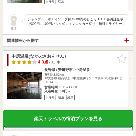
日帰り
紅葉
シャンプー，ボディソープ付き600円のところＪＡＦ会員証提示
で300円。100円バック式コインロッカー有り、無料ドライヤー…
匿名
関連情報から探す
中房温泉(なかぶさおんせん）
お気に入
りに追加
4.3点
/ 31 件
長野県 / 安曇野市 / 中房温泉
有明駅2.82km
JR大糸線 穂高駅より中房温泉行きバス利用50分豊科ICよ
りR147…
営業時間 9:30～17:00
入浴料金 950円～
日帰り
宿泊
紅葉
楽天トラベルの宿泊プランを見る