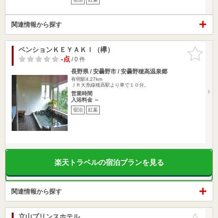
関連情報から探す
ペンションＫＥＹＡＫＩ（欅）
お気に入
りに追加
-点
/ 0 件
長野県 / 安曇野市 / 安曇野穂高温泉郷
有明駅4.27km
ＪＲ大糸線穂高駅より車で１０分。
営業時間
入浴料金 ～
宿泊
紅葉
楽天トラベルの宿泊プランを見る
関連情報から探す
立山プリンスホテル
お気に入