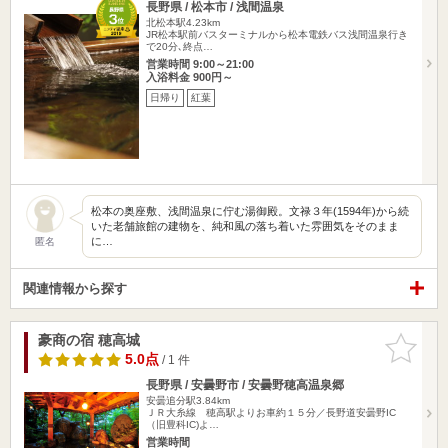
長野県 / 松本市 / 浅間温泉
北松本駅4.23km
JR松本駅前バスターミナルから松本電鉄バス浅間温泉行き
で20分､終点…
営業時間 9:00～21:00
入浴料金 900円～
日帰り
紅葉
松本の奥座敷、浅間温泉に佇む湯御殿。文禄３年(1594年)から続
いた老舗旅館の建物を、純和風の落ち着いた雰囲気をそのまま
に…
匿名
関連情報から探す
豪商の宿 穂高城
お気に入
りに追加
5.0点
/ 1 件
長野県 / 安曇野市 / 安曇野穂高温泉郷
安曇追分駅3.84km
ＪＲ大糸線 穂高駅よりお車約１５分／長野道安曇野IC
（旧豊科IC)よ…
営業時間