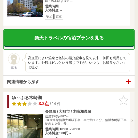
駅・松本駅より送…
営業時間
入浴料金 ～
宿泊
紅葉
楽天トラベルの宿泊プランを見る
高血圧によい温泉と雑誌の紹介記事を見て以来、何回も利用して
います。外観はビルという感じですが、いつも「お帰りなさい」
と暖か…
匿名
関連情報から探す
ゆ～ぷる木崎湖
お気に入
りに追加
3.2点
/ 14 件
長野県 / 大町市 / 木崎湖温泉
信濃木崎駅887m
JＲ大糸線信濃大町駅下車、車で約１５分。信濃木崎駅下車
徒歩１０分。長…
営業時間 10:00～20:00
入浴料金 900円～