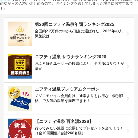
めながらの入浴が楽しめるので、タイミングを逸してしまった場合におすすめで
す。
第20回ニフティ温泉年間ランキング2025
全国約2.2万件の中から頂点に選ばれた、2025年の人
気施設は…
ニフティ温泉 サウナランキング2026
おふろ好きユーザーの投票により、全国No.1サウナが
決定！
ニフティ温泉プレミアムクーポン
ノジマモバイル会員向け 通常よりもお得な「特別価
格」で人気の温泉を満喫できる！
【ニフティ温泉 百名湯2026】
行ってみたい施設に投票してプレゼントを当てよう！
（全10回開催 / 合計260名様）