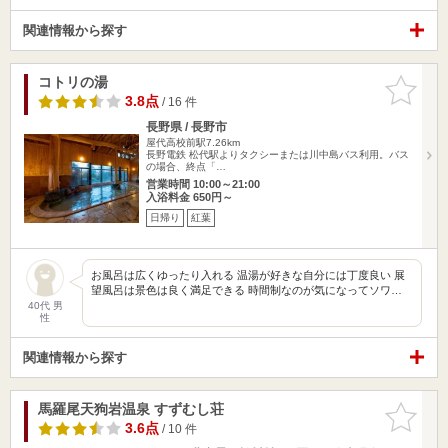
関連情報から探す
コトリの湯
お気に入
りに追加
3.8点
/ 16 件
長野県 / 長野市
屋代高校前駅7.26km
長野電鉄 松代駅よりタクシーまたは川中島バス利用。バス
の場合、終点「…
営業時間 10:00～21:00
入浴料金 650円～
日帰り
紅葉
お風呂は広くゆったり入れる 温湯が好きな自分には丁度良い 展
望風呂は景色は良く満足できる 時間制なのが気になってソワ…
40代 男
性
関連情報から探す
馬羅尾天狗岩温泉 すずむし荘
お気に入
りに追加
3.6点
/ 10 件