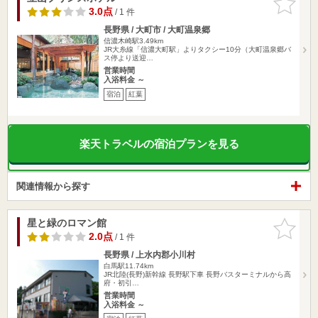
りに追加
3.0点
/ 1 件
長野県 / 大町市 / 大町温泉郷
信濃木崎駅3.49km
JR大糸線「信濃大町駅」よりタクシー10分（大町温泉郷バ
ス停より送迎…
営業時間
入浴料金 ～
宿泊
紅葉
楽天トラベルの宿泊プランを見る
関連情報から探す
星と緑のロマン館
お気に入
りに追加
2.0点
/ 1 件
長野県 / 上水内郡小川村
白馬駅11.74km
JR北陸(長野)新幹線 長野駅下車 長野バスターミナルから高
府・初引…
営業時間
入浴料金 ～