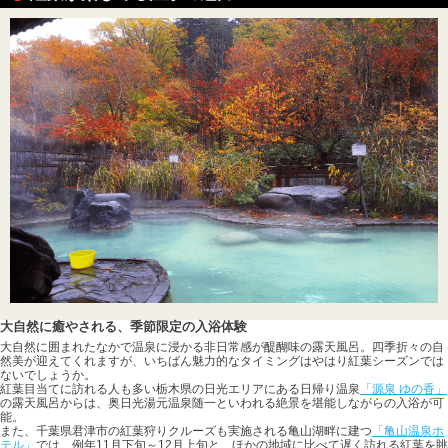
大自然に癒やされる、季節限定の入浴体験
大自然に囲まれたなかで温泉に浸かる非日常感が醍醐味の露天風呂。四季折々の自
然美が迎えてくれますが、いちばん魅力的なタイミングはやはり紅葉シーズンでは
ないでしょうか。
紅葉目当てに訪れる人も多い栃木県の日光エリアにある日帰り温泉
「源泉 ゆの香」
の露天風呂からは、奥日光湯元温泉随一といわれる絶景を堪能しながらの入浴が可
能。
また、千葉県君津市の紅葉狩りクルーズも実施される亀山湖畔に建つ
「亀山温泉ホ
テル」
では、例年11月下旬～12月上旬と、ほかの地域に比べて遅く訪れる紅葉を眺