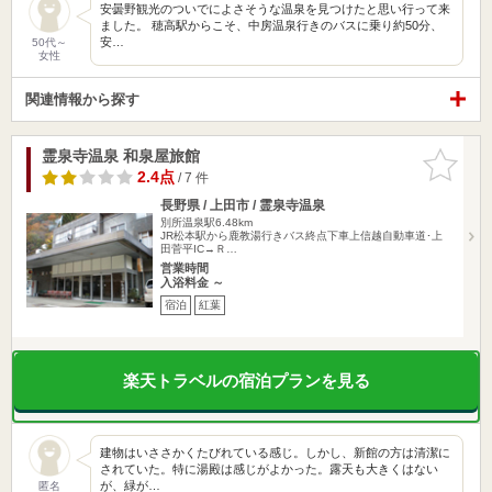
安曇野観光のついでによさそうな温泉を見つけたと思い行って来
ました。 穂高駅からこそ、中房温泉行きのバスに乗り約50分、
安…
50代～
女性
関連情報から探す
霊泉寺温泉 和泉屋旅館
お気に入
りに追加
2.4点
/ 7 件
長野県 / 上田市 / 霊泉寺温泉
別所温泉駅6.48km
JR松本駅から鹿教湯行きバス終点下車上信越自動車道･上
田菅平IC→Ｒ…
営業時間
入浴料金 ～
宿泊
紅葉
楽天トラベルの宿泊プランを見る
建物はいささかくたびれている感じ。しかし、新館の方は清潔に
されていた。特に湯殿は感じがよかった。露天も大きくはない
が、緑が…
匿名