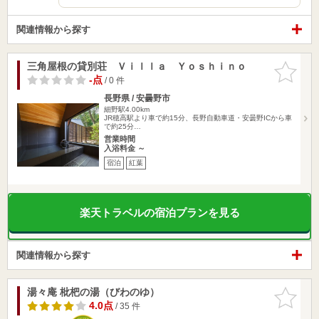
関連情報から探す
三角屋根の貸別荘 Ｖｉｌｌａ Ｙｏｓｈｉｎｏ
お気に入
りに追加
-点
/ 0 件
長野県 / 安曇野市
細野駅4.00km
JR穂高駅より車で約15分、長野自動車道・安曇野ICから車
で約25分…
営業時間
入浴料金 ～
宿泊
紅葉
楽天トラベルの宿泊プランを見る
関連情報から探す
湯々庵 枇杷の湯（びわのゆ）
お気に入
りに追加
4.0点
/ 35 件