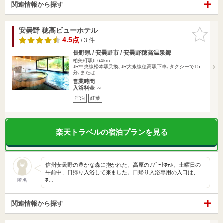
関連情報から探す
安曇野 穂高ビューホテル
お気に入
りに追加
4.5点
/ 3 件
長野県 / 安曇野市 / 安曇野穂高温泉郷
柏矢町駅6.64km
JR中央線松本駅乗換､JR大糸線穂高駅下車､タクシーで15
分､または…
営業時間
入浴料金 ～
宿泊
紅葉
楽天トラベルの宿泊プランを見る
信州安曇野の豊かな森に抱かれた、高原のﾘｿﾞｰﾄﾎﾃﾙ。土曜日の
午前中、日帰り入浴して来ました。日帰り入浴専用の入口は、
ﾎ…
匿名
関連情報から探す