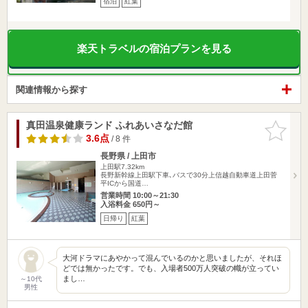
宿泊
紅葉
楽天トラベルの宿泊プランを見る
関連情報から探す
真田温泉健康ランド ふれあいさなだ館
お気に入
りに追加
3.6点
/ 8 件
長野県 / 上田市
上田駅7.32km
長野新幹線上田駅下車､バスで30分上信越自動車道上田菅
平ICから国道…
営業時間 10:00～21:30
入浴料金 650円～
日帰り
紅葉
大河ドラマにあやかって混んでいるのかと思いましたが、それほ
どでは無かったです。でも、入場者500万人突破の幟が立ってい
まし…
～10代
男性