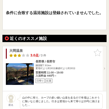
条件に合致する温浴施設は登録されていませんでした。
近くのオススメ施設
大岡温泉
お気に入
りに追加
3.0点
/ 3 件
長野県 / 長野市
姨捨駅7.91km
更埴ICより約30分麻績ICより約30分
営業時間 11:00～19:00
入浴料金 440円～
日帰り
紅葉
山の中に有り、カーブの多い細い山道を走るので冬場はこれそう
に無いなと感じました。行きは更埴から来て帰りは19号に抜けま
した…
匿名