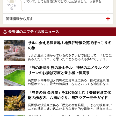
いていて、とても親切に対応していただきました。 お食事も、…
30代 女
性
関連情報から探す
長野県のニフティ温泉ニュース
サルに会える温泉地！地獄谷野猿公苑でほっこり冬
の旅
サルが温泉に浸かっているのをテレビで目にして、「どこに
あるんだろう？」と思ったことがある人も多いでしょう。
この微笑ましい光景は、長野県にある「地獄谷野猿公苑」で
「熊の湯温泉 熊の湯ホテル」神秘のエメラルドグ
見られるもので、野生のサルが雪景色の中で温泉に浸かる姿
リーンのお湯は万座と並ぶ極上硫黄泉
を間近で観察できます。
長野県下高井郡山ノ内町の志賀高原にある「熊の湯温泉 熊
本記事では、地獄谷野猿公苑の魅力や見どころ、サルと温泉
の湯ホテル」。最大の特徴は、なんといっても神秘的なエメ
との関係性、地獄谷周辺の観光スポットについて紹介しま
ラルドグリーンのお湯。この美しいお湯に魅了され、何度も
す。サルを観察した後にほっこりと浸かれる温泉も紹介する
リピートするファンも多い温泉です。冬はスキーと一緒に楽
ので、野生のサルを観察する貴重な自然体験と温泉をあわせ
「歴史の宿 金具屋」を120%楽しむ！登録有形文化
しみたい極上の温泉を紹介します。
て楽しみたい人は、ぜひ参考にしてください。
財の歩き方、八湯めぐり、無料ツアー完全ガイド
長野県の渋温泉にある「歴史の宿金具屋」。まるで映画やア
ニメの世界に迷い込んだような歴史的な建物と、湧き出る温
泉の恵みが魅力のお宿です。せっかく泊まるなら、その魅力
を隅々まで楽しみたいですよね。この記事では、金具屋での