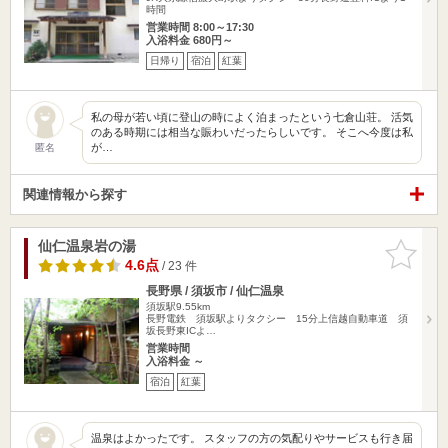
時間
営業時間 8:00～17:30
入浴料金 680円～
日帰り
宿泊
紅葉
私の母が若い頃に登山の時によく泊まったという七倉山荘。 活気
のある時期には相当な賑わいだったらしいです。 そこへ今度は私
が…
匿名
関連情報から探す
仙仁温泉岩の湯
お気に入
りに追加
4.6点
/ 23 件
長野県 / 須坂市 / 仙仁温泉
須坂駅9.55km
長野電鉄 須坂駅よりタクシー 15分上信越自動車道 須
坂長野東ICよ…
営業時間
入浴料金 ～
宿泊
紅葉
温泉はよかったです。 スタッフの方の気配りやサービスも行き届