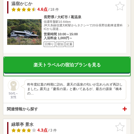
温宿かじか
お気に入
りに追加
4.6点
/ 18 件
長野県 / 大町市 / 葛温泉
信濃常盤駅10.64km
JR大糸線信濃大町駅からタクシーで20分長野自動車道豊科
ICから国道…
営業時間 10:00～15:00
入浴料金 1,000円～
日帰り
宿泊
紅葉
楽天トラベルの宿泊プランを見る
昨年度紅葉の時期に訪れ、露天の温泉の匂いが忘れられず再訪し
ました｡ 露天は『慶長の湯』と書いてあるが、最古の源泉『橋本
の…
50代～
女性
関連情報から探す
緑翠亭 景水
お気に入
りに追加
4.3点
/ 3 件