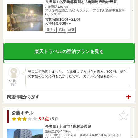
長野県 / 北安曇郡松川村 / 馬羅尾天狗岩温泉
北細野駅1.65km
JR大糸線信濃松川駅からタクシーで5分長野自動車道豊科I
Cから県道3…
営業時間 10:00～21:00
入浴料金 600円～
日帰り
宿泊
紅葉
楽天トラベルの宿泊プランを見る
平日に初訪問しました。 自販機にて入浴券を購入。600円。 受付
の女性の方の応対も良かったです。 カランの間隔も広く…
50代～
男性
関連情報から探す
斎藤ホテル
お気に入
りに追加
3.2点
/ 6 件
長野県 / 上田市 / 鹿教湯温泉
別所温泉駅6.26km
JR上田駅よりバス利用 鹿教湯温泉駅下車徒歩2分（田