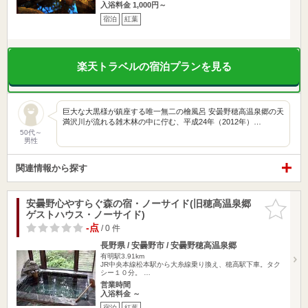
入浴料金 1,000円～
宿泊
紅葉
楽天トラベルの宿泊プランを見る
巨大な大黒様が鎮座する唯一無二の檜風呂 安曇野穂高温泉郷の天
満沢川が流れる雑木林の中に佇む、平成24年（2012年）…
50代～
男性
関連情報から探す
安曇野心やすらぐ森の宿・ノーサイド(旧穂高温泉郷
お気に入
ゲストハウス・ノーサイド)
りに追加
-点
/ 0 件
長野県 / 安曇野市 / 安曇野穂高温泉郷
有明駅3.91km
JR中央本線松本駅から大糸線乗り換え、穂高駅下車。タク
シー１０分。 …
営業時間
入浴料金 ～
宿泊
紅葉