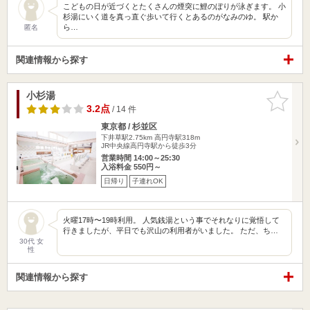
こどもの日が近づくとたくさんの煙突に鯉のぼりが泳ぎます。 小
杉湯にいく道を真っ直ぐ歩いて行くとあるのがなみのゆ。 駅か
ら…
匿名
関連情報から探す
小杉湯
お気に入
りに追加
3.2点
/ 14 件
東京都 / 杉並区
下井草駅2.75km
高円寺駅318m
JR中央線高円寺駅から徒歩3分
営業時間 14:00～25:30
入浴料金 550円～
日帰り
子連れOK
火曜17時〜19時利用。 人気銭湯という事でそれなりに覚悟して
行きましたが、平日でも沢山の利用者がいました。 ただ、ち…
30代 女
性
関連情報から探す