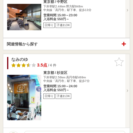
東京都 / 中野区
下井草駅2.44km
野方駅848m
中央線「高円寺」駅下車、徒歩13分
営業時間 15:00～23:00
入浴料金 550円～
日帰り
子連れOK
関連情報から探す
なみのゆ
お気に入
りに追加
3.5点
/ 4 件
東京都 / 杉並区
下井草駅2.56km
高円寺駅469m
中央線「高円寺」駅下車、徒歩7分
営業時間 15:00～24:00
入浴料金 550円～
日帰り
子連れOK