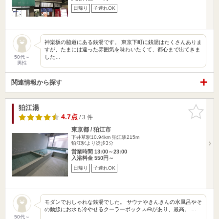
日帰り
子連れOK
神楽坂の脇道にある銭湯です。 東京下町に銭湯はたくさんありま
すが、たまには違った雰囲気を味わいたくて、都心まで出てきま
した…
50代～
男性
関連情報から探す
狛江湯
お気に入
りに追加
4.7点
/ 3 件
東京都 / 狛江市
下井草駅10.94km
狛江駅215m
狛江駅より徒歩3分
営業時間 13:00～23:00
入浴料金 550円～
日帰り
子連れOK
モダンでおしゃれな銭湯でした。 サウナやきんきんの水風呂やそ
の動線にお水も冷やせるクーラーボックス🧰があり、最高。 …
50代～