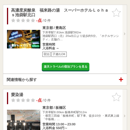
高濃度炭酸泉 福来路の湯 スーパーホテルＬｏｈａ
お気に入
ｓ池袋駅北口
りに追加
-点
/ 0 件
東京都 / 豊島区
下井草駅7.81km
池袋駅582m
池袋駅西口（北）20a出口より徒歩約5分。「ホテルサンシ
ティ」左脇の…
営業時間
入浴料金 ～
宿泊
子連れOK
楽天トラベルの宿泊プランを見る
関連情報から探す
愛染湯
お気に入
りに追加
-点
/ 0 件
東京都 / 板橋区
下井草駅8.00km
板橋本町駅512m
・都営三田線「板橋本町」駅下車、徒歩10分 ・東武東上線
「中板橋」…
営業時間 13:00～23:00
入浴料金 550円～