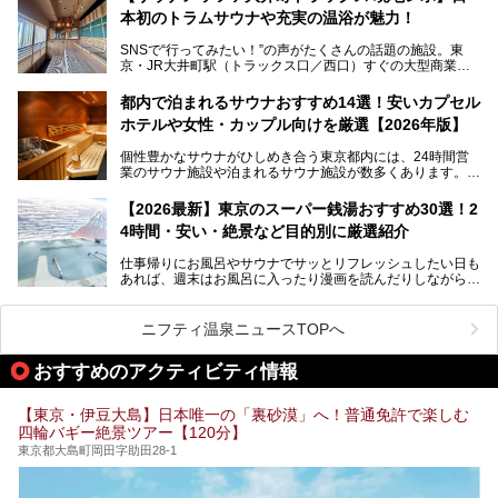
本初のトラムサウナや充実の温浴が魅力！
最近、SNSやメディアで「デザイナーズ銭湯」や「ネオ銭
湯」という言葉をよく耳にしませんか？
SNSで“行ってみたい！”の声がたくさんの話題の施設。東
京・JR大井町駅（トラックス口／西口）すぐの大型商業施
本記事では、そもそもこれらがどんな銭湯なのか、その気に
設・大井町 トラックスに、2026年3月28日、「サウナメッ
なる違いを分かりやすく解説！さらに、都内で絶対に外せな
ツァ大井町トラックス」がニューオープン。施設の様子をレ
いおしゃれな名店15選を、おすすめの順番で一挙にご紹介
都内で泊まれるサウナおすすめ14選！安いカプセル
ポ―トします。
します。
ホテルや女性・カップル向けを厳選【2026年版】
個性豊かなサウナがひしめき合う東京都内には、24時間営
業のサウナ施設や泊まれるサウナ施設が数多くあります。
終電を逃した深夜の利用に限らず、時間を気にしないサウナ
を旅の目的とする「サ旅」や自分へのご褒美のための宿泊な
【2026最新】東京のスーパー銭湯おすすめ30選！2
ど、自分の好きなタイミングで好きなだけサ活ができるのが
4時間・安い・絶景など目的別に厳選紹介
魅力です。
仕事帰りにお風呂やサウナでサッとリフレッシュしたい日も
最近では、男性専用施設だけでなく、カップルや女性に嬉し
あれば、週末はお風呂に入ったり漫画を読んだりしながら一
い個室サウナも増えてきました。
日中ダラダラ過ごしたい日もあると思います。
この記事では、東京都内にある24時間営業のサウナの中か
また、終電を逃してしまい、「このまま朝までゆっくりでき
ら、特におすすめしたい施設14選をご紹介します。
ニフティ温泉ニュースTOPへ
る場所があれば」と探した経験がある人も多いのではないで
宿泊可能な施設もピックアップしているので、ぜひチェック
しょうか。
してみてください。
おすすめのアクティビティ情報
そこで本記事では、東京でおすすめのスーパー銭湯を、目的
別に厳選した30施設からご紹介します。
【東京・伊豆大島】日本唯一の「裏砂漠」へ！普通免許で楽しむ
24時間営業で宿泊できる施設や、1,000円以下で楽しめる安
四輪バギー絶景ツアー【120分】
い施設、デートや休日レジャーにもぴったりなエンタメ要素
が充実した施設など、利用のシーンに合わせて参考にしてく
東京都大島町岡田字助田28-1
ださい。