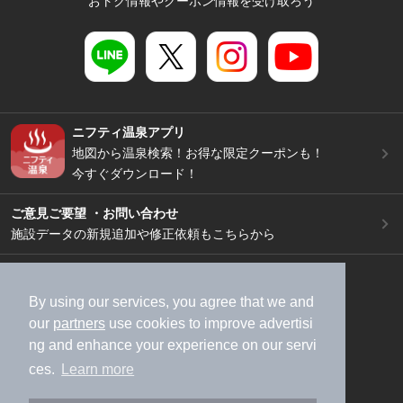
おトク情報やクーポン情報を受け取ろう
ニフティ温泉アプリ
地図から温泉検索！お得な限定クーポンも！
今すぐダウンロード！
ご意見ご要望 ・お問い合わせ
施設データの新規追加や修正依頼もこちらから
スマートフォン
/
PC
加盟店募集（資料請求）
広告出稿のご案内
By using our services, you agree that we and
our
partners
use cookies to improve advertisi
利用規約
ライフスタイルMEMBERS+規約
ng and enhance your experience on our servi
特定商取引法に基づく表記
ヘルプ
採用情報
ces.
Learn more
運営会社
個人情報保護ポリシー