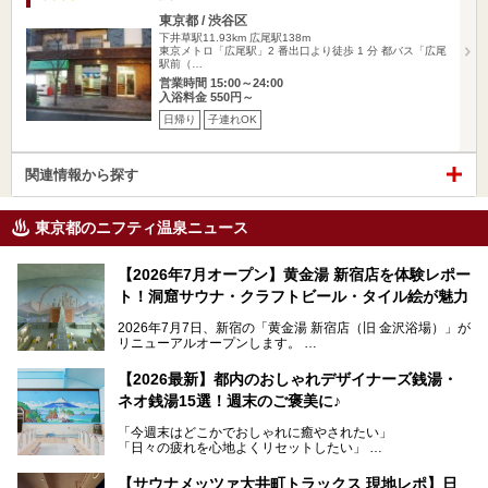
東京都 / 渋谷区
下井草駅11.93km
広尾駅138m
東京メトロ「広尾駅」2 番出口より徒歩 1 分 都バス「広尾
駅前（…
営業時間 15:00～24:00
入浴料金 550円～
日帰り
子連れOK
関連情報から探す
東京都のニフティ温泉ニュース
【2026年7月オープン】黄金湯 新宿店を体験レポー
ト！洞窟サウナ・クラフトビール・タイル絵が魅力
2026年7月7日、新宿の「黄金湯 新宿店（旧 金沢浴場）」が
リニューアルオープンします。
レトロでノスタルジックなタイル絵はそのまま、昔からここ
【2026最新】都内のおしゃれデザイナーズ銭湯・
を知る地元の人にも、新しく足を運んでくれる人にも愛され
ネオ銭湯15選！週末のご褒美に♪
る、今の時代の"銭湯"として生まれ変わりました。洞窟のよ
うなユニークなサウナ、自家醸造のクラフトビールが飲める
「今週末はどこかでおしゃれに癒やされたい」
ビアバーなど、新しく登場したスポットも併せて紹介しま
「日々の疲れを心地よくリセットしたい」
す。充実した設備があるのに、基本の入浴料が銭湯価格の5
──そんなときにおすすめなのが、今、都内で大きなブーム
50円というのも嬉しすぎます！
となっている新しいスタイルの銭湯です。
【サウナメッツァ大井町トラックス 現地レポ】日