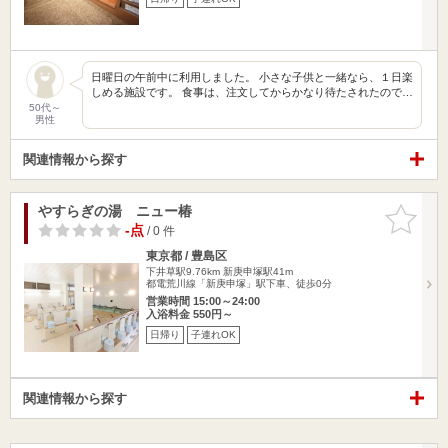
日曜日の午前中に利用しました。 小さな子供と一緒なら、１日楽
しめる施設です。 食事は、注文してからかなり待たされたので…
50代～
男性
関連情報から探す
やすらぎの湯 ニュー椿
お気に入
りに追加
-点
/ 0 件
東京都 / 豊島区
下井草駅9.76km
新庚申塚駅41m
都電荒川線「新庚申塚」駅下車、徒歩0分
営業時間 15:00～24:00
入浴料金 550円～
日帰り
子連れOK
関連情報から探す