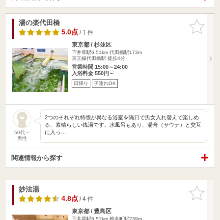
湯の楽代田橋
お気に入
りに追加
5.0点
/ 1 件
東京都 / 杉並区
下井草駅6.51km
代田橋駅173m
京王線代田橋駅 徒歩4分
営業時間 15:00～24:00
入浴料金 550円～
日帰り
子連れOK
2つのそれぞれ特徴が異なる浴室を隔日で男女入れ替えで楽しめ
る、素晴らしい銭湯です。水風呂もあり、湯舟（サウナ）と交互
に入っ…
50代～
男性
関連情報から探す
妙法湯
お気に入
りに追加
4.8点
/ 4 件
東京都 / 豊島区
下井草駅6.51km
椎名町駅239m