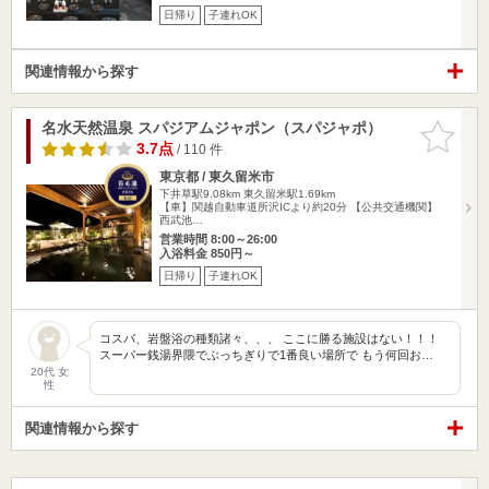
日帰り
子連れOK
関連情報から探す
名水天然温泉 スパジアムジャポン（スパジャポ）
お気に入
りに追加
3.7点
/ 110 件
東京都 / 東久留米市
下井草駅9.08km
東久留米駅1.69km
【車】関越自動車道所沢ICより約20分 【公共交通機関】
西武池…
営業時間 8:00～26:00
入浴料金 850円～
日帰り
子連れOK
コスパ、岩盤浴の種類諸々、、、 ここに勝る施設はない！！！
スーパー銭湯界隈でぶっちぎりで1番良い場所で もう何回お…
20代 女
性
関連情報から探す