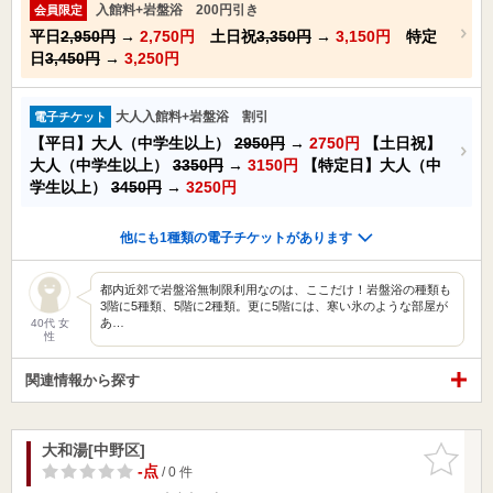
入館料+岩盤浴 200円引き
会員限定
平日
2,950円
→
2,750円
土日祝
3,350円
→
3,150円
特定
日
3,450円
→
3,250円
大人入館料+岩盤浴 割引
電子チケット
【平日】大人（中学生以上）
2950円
→
2750円
【土日祝】
大人（中学生以上）
3350円
→
3150円
【特定日】大人（中
学生以上）
3450円
→
3250円
他にも1種類の電子チケットがあります
都内近郊で岩盤浴無制限利用なのは、ここだけ！岩盤浴の種類も
3階に5種類、5階に2種類。更に5階には、寒い氷のような部屋が
あ…
40代 女
性
関連情報から探す
大和湯[中野区]
お気に入
りに追加
-点
/ 0 件