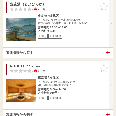
豊宏湯（とよひろゆ）
お気に入
りに追加
-点
/ 0 件
東京都 / 練馬区
下井草駅2.79km
石神井公園駅296m
西武池袋線「石神井公園」駅下車、徒歩5分
営業時間 15:30～23:00
入浴料金 550円～
日帰り
子連れOK
関連情報から探す
ROOFTOP Sauna
お気に入
りに追加
-点
/ 0 件
東京都 / 杉並区
下井草駅3.14km
西荻窪駅134m
JR中央線西荻窪駅南徒歩1分
営業時間 8:00～24:00
入浴料金 980円～
日帰り
子連れOK
関連情報から探す