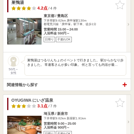
巣鴨湯
お気に入
りに追加
4.2点
/ 4 件
東京都 / 豊島区
下井草駅9.62km
庚申塚駅130m
都電荒川線「庚申塚」駅下車、徒歩1分
営業時間 15:00～24:00
入浴料金 550円～
日帰り
子連れOK
巣鴨湯はつるりんちょのイベントで行きました。 駅からかなり歩
きました。 常連客さんが多い印象。 何と言っても内浴が最…
50代～
女性
関連情報から探す
OYUGIWA にいざ温泉
お気に入
りに追加
3.1点
/ 7 件
埼玉県 / 新座市
下井草駅9.62km
新座駅1.91km
営業時間 9:00～25:00
入浴料金 900円～
日帰り
子連れOK