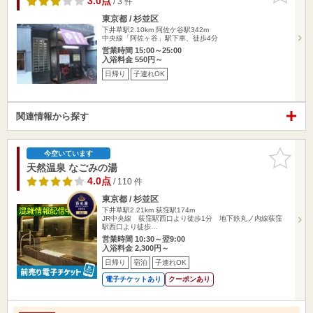
3.0点
/ 3 件
東京都 / 杉並区
下井草駅2.10km
阿佐ケ谷駅342m
中央線「阿佐ヶ谷」駅下車、徒歩4分
営業時間 15:00～25:00
入浴料金 550円～
日帰り
子連れOK
関連情報から探す
お気に入
今空いています
りに追加
天然温泉 なごみの湯
4.0点
/ 110 件
東京都 / 杉並区
下井草駅2.21km
荻窪駅174m
JR中央線 荻窪駅西口より徒歩1分 地下鉄丸ノ内線荻窪
駅西口より徒歩…
営業時間 10:30～翌9:00
入浴料金 2,300円～
日帰り
宿泊
子連れOK
電子チケットあり
クーポンあり