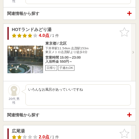
性
関連情報から探す
HOTランドみどり湯
お気に入
りに追加
4.0点
/ 1 件
東京都 / 北区
下井草駅11.54km
志茂駅153m
東京メトロ志茂駅より徒歩3分
営業時間 15:00～23:00
入浴料金 550円～
日帰り
子連れOK
いろんなお風呂があっていいですね
20代 男
性
関連情報から探す
広尾湯
お気に入
りに追加
2.0点
/ 1 件