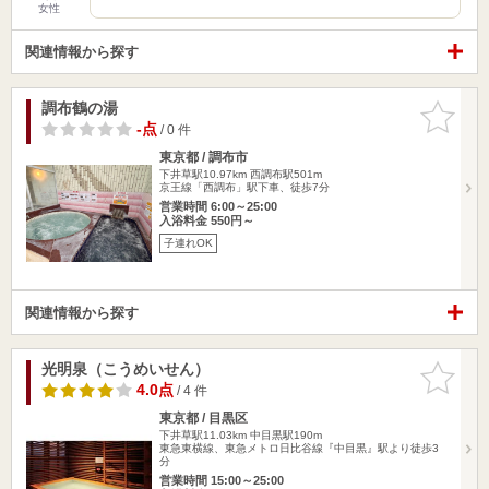
女性
関連情報から探す
調布鶴の湯
お気に入
りに追加
-点
/ 0 件
東京都 / 調布市
下井草駅10.97km
西調布駅501m
京王線「西調布」駅下車、徒歩7分
営業時間 6:00～25:00
入浴料金 550円～
子連れOK
関連情報から探す
光明泉（こうめいせん）
お気に入
りに追加
4.0点
/ 4 件
東京都 / 目黒区
下井草駅11.03km
中目黒駅190m
東急東横線、東急メトロ日比谷線『中目黒』駅より徒歩3
分
営業時間 15:00～25:00