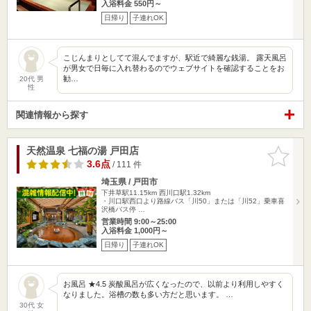
入浴料金 550円～
日帰り
子連れOK
こじんまりとしてて混んでますが、駅近で綺麗な銭湯。 露天風呂
が男女で日毎に入れ替わるのでウェブサイトを確認することをお
勧…
20代 男
性
関連情報から探す
天然温泉 七福の湯 戸田店
お気に入
りに追加
3.6点
/ 111 件
埼玉県 / 戸田市
下井草駅11.15km
西川口駅1.32km
・川口駅西口より路線バス「川50」または「川52」乗車喜
沢橋バス停 …
営業時間 9:00～25:00
入浴料金 1,000円～
日帰り
子連れOK
お風呂 ★4.5 炭酸風呂が広くなったので、以前より利用しやすく
なりました。浴槽の数も多い方だと思います。 …
30代 女