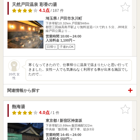
天然戸田温泉 彩香の湯
お気に入
りに追加
4.1点
/ 187 件
埼玉県 / 戸田市氷川町
下井草駅10.32km
戸田駅946m
都営三田線高島平駅より無料送迎バスで約１５分、JR埼京
線戸田公園より…
営業時間 10:00～24:00
入浴料金 1,100円～
日帰り
子連れOK
寒くなってきたので、仕事帰りに温泉で温まりたいと思い行って
きました。女性一人でも気兼ねなく利用する事が出来る施設でし
たので…
20代 女
性
関連情報から探す
熱海湯
お気に入
りに追加
4.0点
/ 1 件
東京都 / 新宿区神楽坂
下井草駅10.69km
飯田橋駅322m
中央線「飯田橋」駅下車、徒歩3分
営業時間 14:45～24:00
入浴料金 550円～