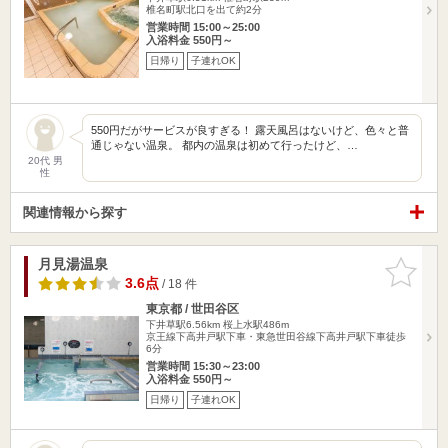
椎名町駅北口を出て約2分
営業時間 15:00～25:00
入浴料金 550円～
日帰り
子連れOK
550円だがサービスが良すぎる！ 露天風呂はないけど、色々と普
通じゃない温泉。 都内の温泉は初めて行ったけど、…
20代 男
性
関連情報から探す
月見湯温泉
お気に入
りに追加
3.6点
/ 18 件
東京都 / 世田谷区
下井草駅6.56km
桜上水駅486m
京王線下高井戸駅下車・東急世田谷線下高井戸駅下車徒歩
6分
営業時間 15:30～23:00
入浴料金 550円～
日帰り
子連れOK