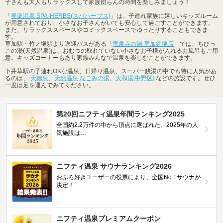
子さんも大人もリラックスして家族団らんの時間を楽しみましょう！
「
美楽温泉 SPA-HERBS(スパハーブス)
」は、子連れ家族に嬉しいキッズルーム
が用意されており、小さなお子さんがいても安心して過ごすことができます。
また、リラックススペースやコミックスペースでゆったりすることもできま
す。
草加駅・竹ノ塚駅より送迎バスがある「
竜泉寺の湯 草加谷塚店
」では、ちびっ
この湯(天然温泉)は、おむつの取れていない小さなお子様が入れるお風呂もご用
意。キッズコーナーもあり家族みんなで温泉を楽しむことができます。
下井草駅の子連れOKな温泉、日帰り温泉、スーパー銭湯の中でも特に人気があ
るのは、
天徳泉
、
天然温泉 なごみの湯
、
大和湯[中野区]
などの施設です。ぜひ
一度は足を運んでみてください。
第20回ニフティ温泉年間ランキング2025
全国約2.2万件の中から頂点に選ばれた、2025年の人
気施設は…
ニフティ温泉 サウナランキング2026
おふろ好きユーザーの投票により、全国No.1サウナが
決定！
ニフティ温泉プレミアムクーポン