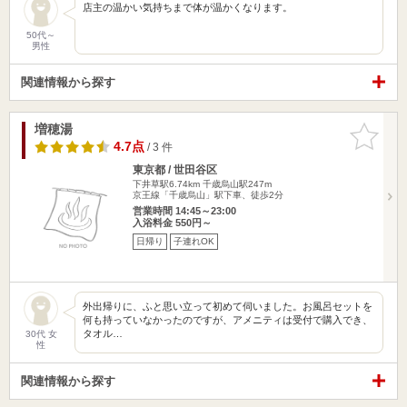
店主の温かい気持ちまで体が温かくなります。
50代～
男性
関連情報から探す
増穂湯
お気に入
りに追加
4.7点
/ 3 件
東京都 / 世田谷区
下井草駅6.74km
千歳烏山駅247m
京王線「千歳烏山」駅下車、徒歩2分
営業時間 14:45～23:00
入浴料金 550円～
日帰り
子連れOK
外出帰りに、ふと思い立って初めて伺いました。お風呂セットを
何も持っていなかったのですが、アメニティは受付で購入でき、
タオル…
30代 女
性
関連情報から探す