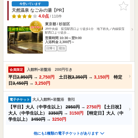
お気に入
今空いています
りに追加
天然温泉 なごみの湯【PR】
4.0点
/ 110件
東京都 / 杉並区
JR中央線 荻窪駅西口より徒歩1分 地下鉄丸ノ内線荻窪
駅西口より徒歩…
営業時間 10:30～翌9:00
入浴料金 2,300円～
日帰り
宿泊
入館料+岩盤浴 200円引き
会員限定
平日
2,950円
→
2,750円
土日祝
3,350円
→
3,150円
特定
日
3,450円
→
3,250円
大人入館料+岩盤浴 割引
電子チケット
【平日】大人（中学生以上）
2950円
→
2750円
【土日祝】
大人（中学生以上）
3350円
→
3150円
【特定日】大人（中
学生以上）
3450円
→
3250円
他にも1種類の電子チケットがあります