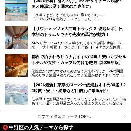
【2026最新】都内のおしゃれデザイナーズ銭湯・
を知る地元の人にも、新しく足を運んでくれる人にも愛され
ネオ銭湯15選！週末のご褒美に♪
る、今の時代の"銭湯"として生まれ変わりました。洞窟のよ
うなユニークなサウナ、自家醸造のクラフトビールが飲める
「今週末はどこかでおしゃれに癒やされたい」
ビアバーなど、新しく登場したスポットも併せて紹介しま
「日々の疲れを心地よくリセットしたい」
す。充実した設備があるのに、基本の入浴料が銭湯価格の5
──そんなときにおすすめなのが、今、都内で大きなブーム
50円というのも嬉しすぎます！
となっている新しいスタイルの銭湯です。
【サウナメッツァ大井町トラックス 現地レポ】日
本初のトラムサウナや充実の温浴が魅力！
最近、SNSやメディアで「デザイナーズ銭湯」や「ネオ銭
湯」という言葉をよく耳にしませんか？
SNSで“行ってみたい！”の声がたくさんの話題の施設。東
京・JR大井町駅（トラックス口／西口）すぐの大型商業施
本記事では、そもそもこれらがどんな銭湯なのか、その気に
設・大井町 トラックスに、2026年3月28日、「サウナメッ
なる違いを分かりやすく解説！さらに、都内で絶対に外せな
ツァ大井町トラックス」がニューオープン。施設の様子をレ
いおしゃれな名店15選を、おすすめの順番で一挙にご紹介
都内で泊まれるサウナおすすめ14選！安いカプセル
ポ―トします。
します。
ホテルや女性・カップル向けを厳選【2026年版】
個性豊かなサウナがひしめき合う東京都内には、24時間営
業のサウナ施設や泊まれるサウナ施設が数多くあります。
終電を逃した深夜の利用に限らず、時間を気にしないサウナ
を旅の目的とする「サ旅」や自分へのご褒美のための宿泊な
【2026最新】東京のスーパー銭湯おすすめ30選！2
ど、自分の好きなタイミングで好きなだけサ活ができるのが
4時間・安い・絶景など目的別に厳選紹介
魅力です。
仕事帰りにお風呂やサウナでサッとリフレッシュしたい日も
最近では、男性専用施設だけでなく、カップルや女性に嬉し
あれば、週末はお風呂に入ったり漫画を読んだりしながら一
い個室サウナも増えてきました。
日中ダラダラ過ごしたい日もあると思います。
この記事では、東京都内にある24時間営業のサウナの中か
また、終電を逃してしまい、「このまま朝までゆっくりでき
ら、特におすすめしたい施設14選をご紹介します。
ニフティ温泉ニュースTOPへ
る場所があれば」と探した経験がある人も多いのではないで
宿泊可能な施設もピックアップしているので、ぜひチェック
しょうか。
してみてください。
中野区の人気テーマから探す