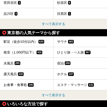
世田谷区
杉並区
2
6
品川区
目黒区
3
1
すべて表示する
東京都の人気テーマから探す
駅近（徒歩10分以内）
サウナ
630
483
格安（1,000円以下）
ひとり旅・一人旅
426
367
水風呂
宿泊
285
268
露天風呂
ホテル
226
197
お食事・食事処
エステ・マッサージ
190
141
すべて表示する
いろいろな方法で探す