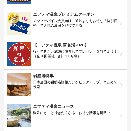
ニフティ温泉プレミアムクーポン
ノジマモバイル会員向け 通常よりもお得な「特別価
格」で人気の温泉を満喫できる！
【ニフティ温泉 百名湯2026】
行ってみたい施設に投票してプレゼントを当てよう！
（全10回開催 / 合計260名様）
岩盤浴特集
日本全国の岩盤浴情報だけをピックアップ。まとめて
検索！
ニフティ温泉ニュース
温泉にもっと行きたくなる！お得な情報を掲載中