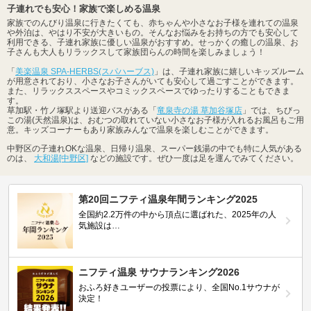
子連れでも安心！家族で楽しめる温泉
家族でのんびり温泉に行きたくても、赤ちゃんや小さなお子様を連れての温泉
や外泊は、やはり不安が大きいもの。そんなお悩みをお持ちの方でも安心して
利用できる、子連れ家族に優しい温泉がおすすめ。せっかくの癒しの温泉、お
子さんも大人もリラックスして家族団らんの時間を楽しみましょう！
「
美楽温泉 SPA-HERBS(スパハーブス)
」は、子連れ家族に嬉しいキッズルーム
が用意されており、小さなお子さんがいても安心して過ごすことができます。
また、リラックススペースやコミックスペースでゆったりすることもできま
す。
草加駅・竹ノ塚駅より送迎バスがある「
竜泉寺の湯 草加谷塚店
」では、ちびっ
この湯(天然温泉)は、おむつの取れていない小さなお子様が入れるお風呂もご用
意。キッズコーナーもあり家族みんなで温泉を楽しむことができます。
中野区の子連れOKな温泉、日帰り温泉、スーパー銭湯の中でも特に人気がある
のは、
大和湯[中野区]
などの施設です。ぜひ一度は足を運んでみてください。
第20回ニフティ温泉年間ランキング2025
全国約2.2万件の中から頂点に選ばれた、2025年の人
気施設は…
ニフティ温泉 サウナランキング2026
おふろ好きユーザーの投票により、全国No.1サウナが
決定！