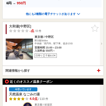
0円
→
950円
他にも2種類の電子チケットがあります
大和湯[中野区]
お気に入
りに追加
-点
/ 0 件
東京都 / 中野区
野方駅848m
中央線「高円寺」駅下車、徒歩13分
営業時間 15:00～23:00
入浴料金 550円～
日帰り
子連れOK
関連情報から探す
近くのオススメ温泉クーポン
今空いています
天然温泉 なごみの湯
4.0点
/ 110 件
東京都 / 杉並区