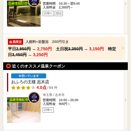
営業時間 10:30～翌9:00
入浴料金 2,300円～
日帰り
宿泊
入館料+岩盤浴 200円引き
会員限定
平日
2,950円
→
2,750円
土日祝
3,350円
→
3,150円
特定
日
3,450円
→
3,250円
近くのオススメ温泉クーポン
今空いています
おふろの王様 志木店
4.0点
/ 84 件
埼玉県 / 志木市
営業時間 10:00～25:00
入浴料金 900円～
日帰り