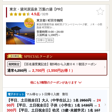
東京・湯河原温泉 万葉の湯【PR】
お気に入
りに追加
4.5点
/ 32件
東京都 / 町田市鶴間
東急田園都市線 南町田グランベリーパーク駅、ＪＲ・小田
急線 町田駅か…
営業時間 0:00～24:00
入浴料金 1,190円～
日帰り
宿泊
【百名湯受賞記念】朝5時から入館ＯＫ！朝活クーポン
期間限定
通常
4,250円
→
2,700円（1,550円お得！）
他にも3種類のクーポンがあります
マル得セット日帰り入館 割引
電子チケット
【平日、土日祝全日】大人（中学生以上）1名
2950円
→
24
00円
【平日、土日祝全日】子供（小学生）1名
1430円
→
1
300円
【平日、土日祝全日】幼児（3歳~未就学児）1名
107