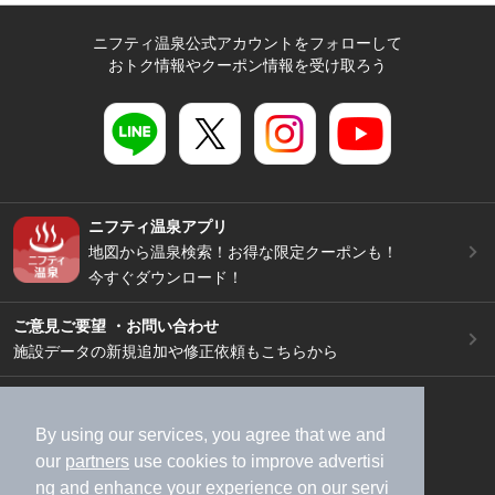
ニフティ温泉公式アカウントをフォローして
おトク情報やクーポン情報を受け取ろう
ニフティ温泉アプリ
地図から温泉検索！お得な限定クーポンも！
今すぐダウンロード！
ご意見ご要望 ・お問い合わせ
施設データの新規追加や修正依頼もこちらから
スマートフォン
/
PC
加盟店募集（資料請求）
広告出稿のご案内
By using our services, you agree that we and
our
partners
use cookies to improve advertisi
利用規約
ライフスタイルMEMBERS+規約
ng and enhance your experience on our servi
特定商取引法に基づく表記
ヘルプ
採用情報