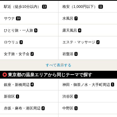
そこで本記事では、東京でおすすめのスーパー銭湯を、目的
別に厳選した30施設からご紹介します。
駅近（徒歩10分以内）
格安（1,000円以下）
13
11
24時間営業で宿泊できる施設や、1,000円以下で楽しめる安
い施設、デートや休日レジャーにもぴったりなエンタメ要素
が充実した施設など、利用のシーンに合わせて参考にしてく
サウナ
水風呂
10
7
ださい。
ひとり旅・一人旅
露天風呂
5
4
ロウリュ
エステ・マッサージ
3
2
女子旅・女子会
岩盤浴
2
1
すべて表示する
東京都の温泉エリアから同じテーマで探す
銀座・新橋周辺
神田・御茶ノ水・大手町周辺
4
1
新宿区
渋谷区
1
1
赤坂・麻布・港区周辺
中野区
2
1