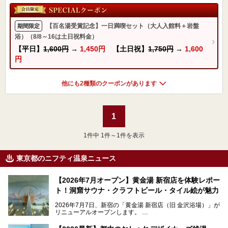
【百名湯受賞記念】一日満喫セット（大人入館料＋岩盤
期間限定
浴）（8/8～16は土日祝料金）
【平日】
1,600円
→
1,450円
【土日祝】
1,750円
→
1,600
円
他にも2種類のクーポンがあります
1
1
件中 1件～1件を表示
東京都のニフティ温泉ニュース
【2026年7月オープン】黄金湯 新宿店を体験レポー
ト！洞窟サウナ・クラフトビール・タイル絵が魅力
2026年7月7日、新宿の「黄金湯 新宿店（旧 金沢浴場）」が
リニューアルオープンします。
レトロでノスタルジックなタイル絵はそのまま、昔からここ