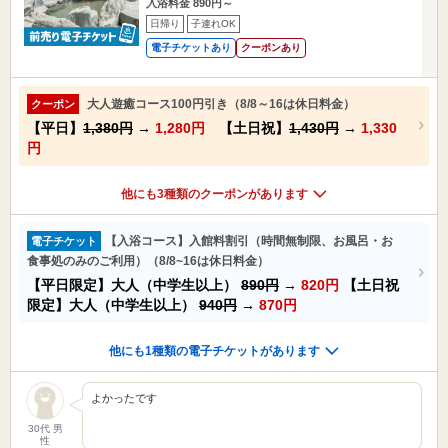
入浴料金 890円～
日帰り
子連れOK
電子チケットあり
クーポンあり
大人遊癒コース100円引き（8/8～16は休日料金）
クーポン
【平日】
1,380円
→
1,280円
【土日祝】
1,430円
→
1,330
円
他にも3種類のクーポンがあります
【入浴コース】入館料割引（時間無制限、お風呂・お
電子チケット
食事処のみのご利用）（8/8~16は休日料金）
【平日限定】大人（中学生以上）
890円
→
820円
【土日祝
限定】大人（中学生以上）
940円
→
870円
他にも1種類の電子チケットがあります
よかったです
30代 男
性