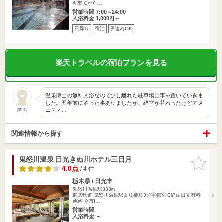
今市ICから…
営業時間 7:00～24:00
入浴料金 1,000円～
日帰り
宿泊
子連れOK
楽天トラベルの宿泊プランを見る
温泉博士の無料入浴なので少し離れた駐車場に車を置いていきま
した。五年前に泊った事ありましたが、経営が替わったけどアメ
ニティ…
匿名
関連情報から探す
鬼怒川温泉 日光きぬ川ホテル三日月
お気に入
りに追加
4.0点
/ 4 件
栃木県 / 日光市
鬼怒川温泉駅333m
東武鉄道 鬼怒川温泉駅より徒歩3分宇都宮IC経由日光有料
通路 今市I…
営業時間
入浴料金 ～