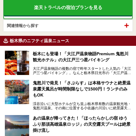
楽天トラベルの宿泊プランを見る
関連情報から探す
栃木県のニフティ温泉ニュース
栃木にも登場！「大江戸温泉物語Premium 鬼怒川
観光ホテル」の大江戸三つ星バイキング
大江戸温泉物語の複数の宿で昨年スタートした人気の「大江
戸三つ星バイキング」。なんと栃木県日光市の「大江戸温泉
物語Premium 鬼怒川観光ホテル」でも始まっています。
鬼怒川で発見！「さぷらす」は本格サウナと絶景温
ここは首都圏から1泊で行きやすい鬼怒川温泉の渓流沿いに
泉露天風呂が時間制限なしで1500円！ランチのみ
建つホテルで、バイキングの他にも天然温泉の大浴場とサウ
ナ、フリーフローサービスのラウンジなど館内で楽しめるス
もOK
ポットがたくさんあり、3世代旅行やグループ旅行にもぴっ
たり。
渓谷沿いに大型ホテルが立ち並ぶ栃木県有数の温泉観光地・
鬼怒川温泉。その南に位置する小佐越の川沿いに絶景露天風
そんな「大江戸温泉物語Premium 鬼怒川観光ホテル」の魅
呂と本格サウナが自慢の「さぷらす」はあります。
力を詳しく紹介しちゃいます。
あの温泉が帰ってきた！「ほったらかしの宿 ゆう
こだわりのサウナ、掛け流しの水風呂、天然温泉の露天風
ふり那須高雄温泉ロッジ」の天空露天プールは絶景
呂、食事処、休憩室など備えて、決して大規模施設ではあり
───
ませんが、鬼怒川温泉観光の行き帰りに、はたまたサウナで
掛け流し
提供元：大江戸温泉物語ホテルズ＆リゾーツ株式会社【P
一日リフレッシュするための目的地に！ぜひオススメしたい