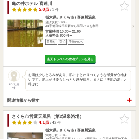
亀の井ホテル 喜連川
お気に入
りに追加
5.0点
/ 1 件
栃木県 / さくら市 / 喜連川温泉
蒲須坂駅5.70km
JR宇都宮線氏家駅から送迎バスを利用
営業時間 10:30～21:00
入浴料金 800円～
日帰り
宿泊
子連れOK
楽天トラベルの宿泊プランを見る
お湯は少しとろみがあり、肌にまとわりつくような感覚が心地よ
いです。湯上がり後もしっとり感が続き、まさに「美肌の湯」と
呼ぶに…
20代 男
性
関連情報から探す
さくら市営露天風呂（第2温泉浴場）
お気に入
りに追加
4.1点
/ 42 件
栃木県 / さくら市 / 喜連川温泉
鴻野山駅6.61km
JR宇都宮線氏家駅よりバス（馬頭行）20分喜連川高校下車