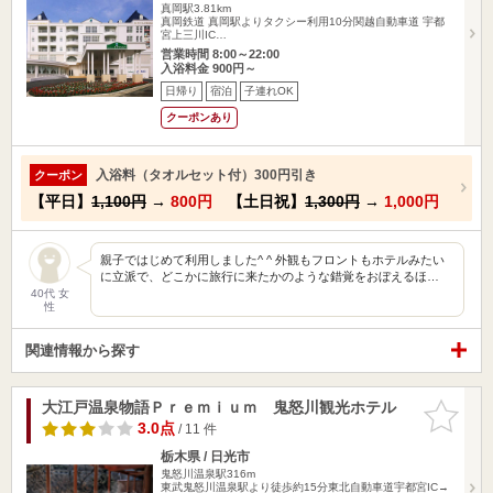
真岡駅3.81km
真岡鉄道 真岡駅よりタクシー利用10分関越自動車道 宇都
宮上三川IC…
営業時間 8:00～22:00
入浴料金 900円～
日帰り
宿泊
子連れOK
クーポンあり
入浴料（タオルセット付）300円引き
クーポン
【平日】
1,100円
→
800円
【土日祝】
1,300円
→
1,000円
親子ではじめて利用しました^ ^ 外観もフロントもホテルみたい
に立派で、どこかに旅行に来たかのような錯覚をおぼえるほ…
40代 女
性
関連情報から探す
大江戸温泉物語Ｐｒｅｍｉｕｍ 鬼怒川観光ホテル
お気に入
りに追加
3.0点
/ 11 件
栃木県 / 日光市
鬼怒川温泉駅316m
東武鬼怒川温泉駅より徒歩約15分東北自動車道宇都宮IC→