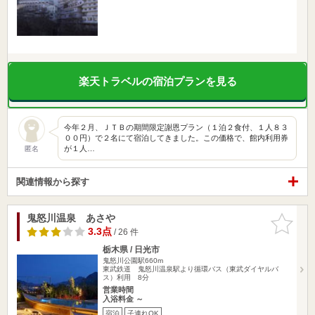
楽天トラベルの宿泊プランを見る
今年２月、ＪＴＢの期間限定謝恩プラン（１泊２食付、１人８３
００円）で２名にて宿泊してきました。この価格で、館内利用券
が１人…
匿名
関連情報から探す
鬼怒川温泉 あさや
お気に入
りに追加
3.3点
/ 26 件
栃木県 / 日光市
鬼怒川公園駅660m
東武鉄道 鬼怒川温泉駅より循環バス（東武ダイヤルバ
ス）利用 8分
営業時間
入浴料金 ～
宿泊
子連れOK