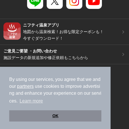
ニフティ温泉アプリ
地図から温泉検索！お得な限定クーポンも！
今すぐダウンロード！
ご意見ご要望 ・お問い合わせ
施設データの新規追加や修正依頼もこちらから
スマートフォン
/
PC
加盟店募集（資料請求）
広告出稿のご案内
By using our services, you agree that we and
our
partners
use cookies to improve advertisi
利用規約
ライフスタイルMEMBERS+規約
ng and enhance your experience on our servi
特定商取引法に基づく表記
ヘルプ
採用情報
ces.
Learn more
運営会社
個人情報保護ポリシー
©NIFTY Lifestyle Co., Ltd.
OK