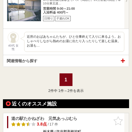
10分東北道…
営業時間 9:00～21:00
入浴料金 400円～
日帰り
子連れOK
近所のおばあちゃんたちが、ひと仕事終えて入りに来るよう。お
しゃべりしながら熱めのお湯に出たり入ったりして楽しむ温泉。
お湯も…
40代 女
性
関連情報から探す
1
2
件中 1件～2件を表示
近くのオススメ施設
道の駅たかねざわ 元気あっぷむら
お気に入
りに追加
3.8点
/ 17 件
栃木県 / 塩谷郡高根沢町