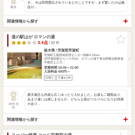
す。 今は民間委託されているとのことですが，まず驚いたのは施
設が…
匿名
関連情報から探す
道の駅はが ロマンの湯
お気に入
りに追加
3.4点
/ 20 件
栃木県 / 芳賀郡芳賀町
芳賀町工業団地管理センター前駅4.32km
JR宇都宮駅からバス50分、ロマンの湯下車北関東自動車道
宇都宮上三川…
営業時間 10:00～21:00
入浴料金 600円～
日帰り
子連れOK
露天風呂も内湯も広くゆったり入れました。お湯も二種類あり、
あまり違いは感じませんが、どちらも肌がツルツルになりお得感
があり…
40代 女
性
関連情報から探す
スーパー銭湯 コール宇都宮の湯
お気に入