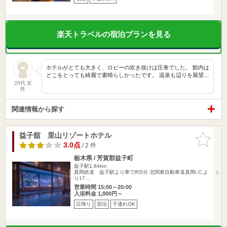
楽天トラベルの宿泊プランを見る
ホテルがとても大きく、ロビーの吹き抜けは圧巻でした。 館内は
どこをとっても綺麗で素晴らしかったです。 温泉も辺りを展望…
20代 女
性
関連情報から探す
益子舘 里山リゾートホテル
お気に入
りに追加
3.0点
/ 2 件
栃木県 / 芳賀郡益子町
益子駅1.84km
真岡鉄道 益子駅より車で約5分 北関東自動車道真岡I.C.よ
り17…
営業時間 15:00～20:00
入浴料金 1,000円～
日帰り
宿泊
子連れOK