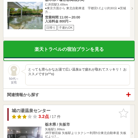
仁井田駅3.48km
●東京方面から 東北自動車道 宇都宮I.Cより約30分 ●茨城
方…
営業時間 11:00～20:00
入浴料金 800円～
日帰り
子連れOK
楽天トラベルの宿泊プランを見る
とっても滑らかなお湯で広い温泉♨️で疲れが取れてスッキリ！ お
ススメです(o^^o)
50代～
女性
関連情報から探す
城の湯温泉センター
お気に入
りに追加
3.2点
/ 17 件
栃木県 / 矢板市
矢板駅1.99km
JR宇都宮線 矢板駅よりタクシー利用5分東北自動車道 矢板
ICより7…