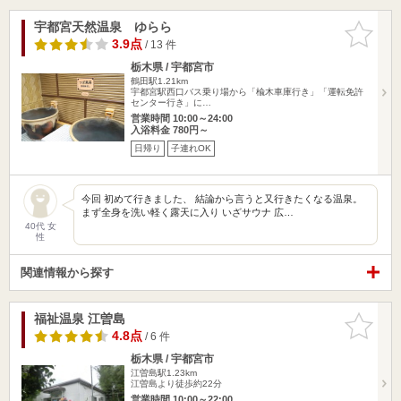
宇都宮天然温泉 ゆらら
お気に入
りに追加
3.9点
/ 13 件
栃木県 / 宇都宮市
鶴田駅1.21km
宇都宮駅西口バス乗り場から「楡木車庫行き」「運転免許
センター行き」に…
営業時間 10:00～24:00
入浴料金 780円～
日帰り
子連れOK
今回 初めて行きました、 結論から言うと又行きたくなる温泉。
まず全身を洗い軽く露天に入り いざサウナ 広…
40代 女
性
関連情報から探す
福祉温泉 江曽島
お気に入
りに追加
4.8点
/ 6 件
栃木県 / 宇都宮市
江曽島駅1.23km
江曽島より徒歩約22分
営業時間 10:00～22:00