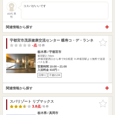
コスパがいいです
40代 男
性
関連情報から探す
宇都宮市茂原健康交流センター 蝶寿コ・デ・ランネ
お気に入
りに追加
-点
/ 0 件
栃木県 / 宇都宮市
雀宮駅2.74km
JR雀宮駅西口から車で8分程度 ※JR雀宮駅より無料で送迎
バスを運…
営業時間 10:00～21:00
入浴料金 410円～
日帰り
子連れOK
関連情報から探す
スパリゾート リブマックス
お気に入
りに追加
3.8点
/ 6 件
栃木県 / 真岡市