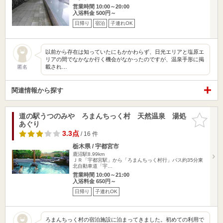
営業時間 10:00～20:00
入浴料金 500円～
日帰り
宿泊
子連れOK
以前から存在は知っていたにもかかわらず、日光エリアと塩原エ
リアの間でなかなか行く機会がなかったのですが、温泉手形に掲
載され…
匿名
関連情報から探す
道の駅うつのみや ろまんちっく村 天然温泉 湯処
お気に入
あぐり
りに追加
3.3点
/ 16 件
栃木県 / 宇都宮市
鹿沼駅8.99km
ＪＲ「宇都宮駅」から「ろまんちっく村行」バス約35分東
北自動車道「宇…
営業時間 10:00～21:00
入浴料金 650円～
日帰り
子連れOK
ろまんちっく村の宿泊施設に泊まってきました。初めての利用で