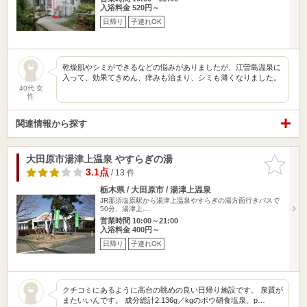
入浴料金 520円～
日帰り
子連れOK
乾燥肌やシミができるなどの悩みがありましたが、江曽島温泉に
入って、効果てきめん、痒みも治まり、シミも薄くなりました。
40代 女
性
関連情報から探す
大田原市湯津上温泉 やすらぎの湯
お気に入
りに追加
3.1点
/ 13 件
栃木県 / 大田原市 / 湯津上温泉
JR那須塩原駅から湯津上温泉やすらぎの湯方面行きバスで
50分、湯津上…
営業時間 10:00～21:00
入浴料金 400円～
日帰り
子連れOK
クチコミにあるように高台の眺めの良い日帰り施設です。 泉質が
またいいんです。 成分総計2.136g／kgのボウ硝食塩泉、p…