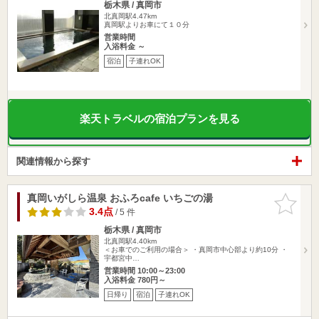
栃木県 / 真岡市
北真岡駅4.47km
真岡駅よりお車にて１０分
営業時間
入浴料金 ～
宿泊
子連れOK
楽天トラベルの宿泊プランを見る
関連情報から探す
真岡いがしら温泉 おふろcafe いちごの湯
お気に入
りに追加
3.4点
/ 5 件
栃木県 / 真岡市
北真岡駅4.40km
＜お車でのご利用の場合＞ ・真岡市中心部より約10分 ・
宇都宮中…
営業時間 10:00～23:00
入浴料金 780円～
日帰り
宿泊
子連れOK