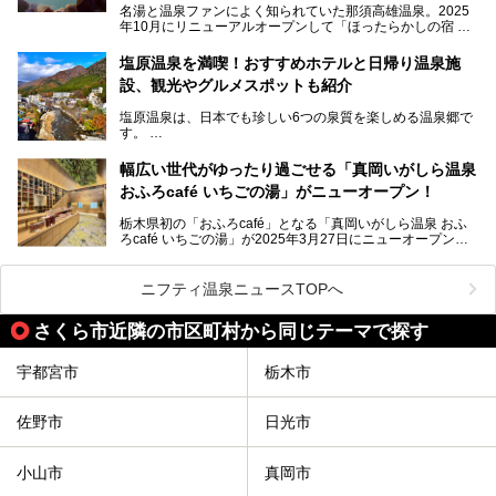
R】
スポットです。時間制限も無いので1人1,500円でひがな一
名湯と温泉ファンによく知られていた那須高雄温泉。2025
この記事は大江戸温泉物語Premium 鬼怒川観光ホテルのPR
日サウナや温泉を楽しんでお昼も食べてごろごろできちゃい
年10月にリニューアルオープンして「ほったらかしの宿 ゆ
記事です。
ますよ。
うふり那須高雄温泉ロッジ」として新たなスタートを切りま
した。
塩原温泉を満喫！おすすめホテルと日帰り温泉施
那須湯本の温泉街から少し離れた静かな環境、一軒宿ゆえに
設、観光やグルメスポットも紹介
許される露天風呂からの絶景、日帰り入浴や素泊まりで気楽
に温泉が楽しめるこちらのお宿をさっそく取材してきまし
塩原温泉は、日本でも珍しい6つの泉質を楽しめる温泉郷で
た。
す。
2名1室利用で1人あたり4,500円～と、思い立ったらすぐに
泊まりに行かれるお手頃価格も嬉しいです。
栃木県の北部にある箒川のほとりに11の温泉地が点在し、
───
幅広い世代がゆったり過ごせる「真岡いがしら温泉
古くから多くの人々から癒やしの場として愛されてきまし
提供元：アイコニア・ホスピタリティ株式会社【PR】
おふろcafé いちごの湯」がニューオープン！
た。
この記事はほったらかしの宿 ゆうふり那須高雄温泉ロッジ
のPR記事です。
栃木県初の「おふろcafé」となる「真岡いがしら温泉 おふ
温泉に加えて、豊かな自然を感じられる観光スポットや、こ
ろcafé いちごの湯」が2025年3月27日にニューオープンす
こでしか味わえないご当地グルメなど、多彩な魅力がある北
るとのことで、プレオープン期間に早速訪問。
関東の人気温泉地です。
メインとなる天然温泉のお風呂をはじめ、リラックスエリア
ニフティ温泉ニュースTOPへ
やキッズエリア、カフェレストランなど、施設の隅々までチ
ェックしてきました！
この記事では、塩原温泉の概要や魅力とともに、おすすめの
さくら市近隣の市区町村から同じテーマで探す
宿泊施設と観光・グルメスポット、日帰り温泉を順に紹介し
ます。
宇都宮市
栃木市
塩原温泉で、いつもの温泉旅行とは一味違う旅行体験をして
みませんか。
佐野市
日光市
小山市
真岡市