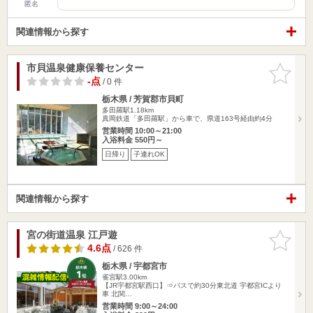
匿名
関連情報から探す
市貝温泉健康保養センター
お気に入
りに追加
-点
/ 0 件
栃木県 / 芳賀郡市貝町
多田羅駅1.18km
真岡鉄道「多田羅駅」から車で、県道163号経由約4分
営業時間 10:00～21:00
入浴料金 550円～
日帰り
子連れOK
関連情報から探す
宮の街道温泉 江戸遊
お気に入
りに追加
4.6点
/ 626 件
栃木県 / 宇都宮市
雀宮駅3.00km
【JR宇都宮駅西口】⇒バスで約30分東北道 宇都宮ICより
車 北関…
営業時間 9:00～24:00