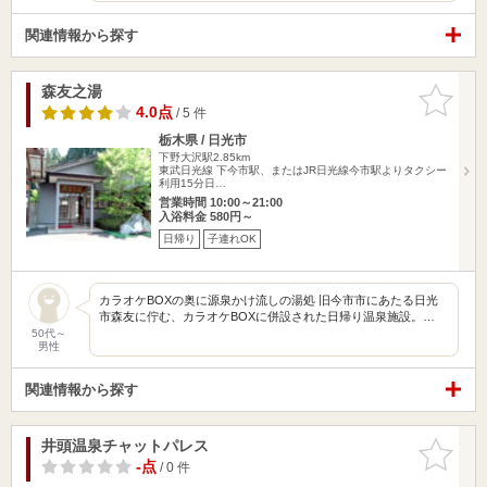
関連情報から探す
森友之湯
お気に入
りに追加
4.0点
/ 5 件
栃木県 / 日光市
下野大沢駅2.85km
東武日光線 下今市駅、またはJR日光線今市駅よりタクシー
利用15分日…
営業時間 10:00～21:00
入浴料金 580円～
日帰り
子連れOK
カラオケBOXの奥に源泉かけ流しの湯処 旧今市市にあたる日光
市森友に佇む、カラオケBOXに併設された日帰り温泉施設。…
50代～
男性
関連情報から探す
井頭温泉チャットパレス
お気に入
りに追加
-点
/ 0 件