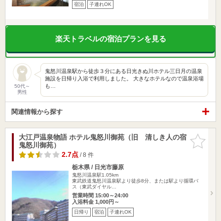
宿泊
子連れOK
楽天トラベルの宿泊プランを見る
鬼怒川温泉駅から徒歩３分にある日光きぬ川ホテル三日月の温泉
施設を日帰り入浴で利用しました。 大きなホテルなので温泉浴場
も…
50代～
男性
関連情報から探す
大江戸温泉物語 ホテル鬼怒川御苑（旧 清しき人の宿
お気に入
鬼怒川御苑）
りに追加
2.7点
/ 8 件
栃木県 / 日光市藤原
鬼怒川温泉駅1.05km
東武鉄道鬼怒川温泉駅より徒歩8分、または駅より循環バ
ス（東武ダイヤル…
営業時間 15:00～24:00
入浴料金 1,000円～
日帰り
宿泊
子連れOK