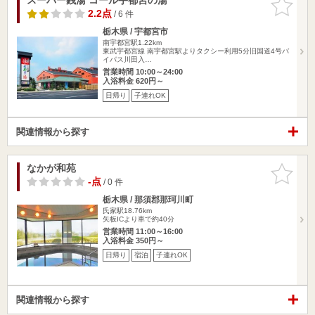
りに追加
2.2点
/ 6 件
栃木県 / 宇都宮市
南宇都宮駅1.22km
東武宇都宮線 南宇都宮駅よりタクシー利用5分旧国道4号バ
イパス川田入…
営業時間 10:00～24:00
入浴料金 620円～
日帰り
子連れOK
関連情報から探す
なかが和苑
お気に入
りに追加
-点
/ 0 件
栃木県 / 那須郡那珂川町
氏家駅18.76km
矢板ICより車で約40分
営業時間 11:00～16:00
入浴料金 350円～
日帰り
宿泊
子連れOK
関連情報から探す