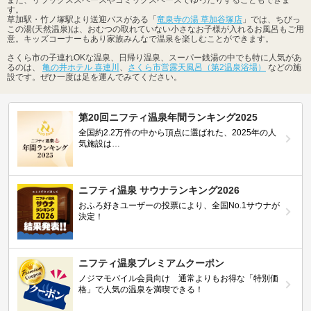
す。
草加駅・竹ノ塚駅より送迎バスがある「
竜泉寺の湯 草加谷塚店
」では、ちびっ
この湯(天然温泉)は、おむつの取れていない小さなお子様が入れるお風呂もご用
意。キッズコーナーもあり家族みんなで温泉を楽しむことができます。
さくら市の子連れOKな温泉、日帰り温泉、スーパー銭湯の中でも特に人気があ
るのは、
亀の井ホテル 喜連川
、
さくら市営露天風呂（第2温泉浴場）
などの施
設です。ぜひ一度は足を運んでみてください。
第20回ニフティ温泉年間ランキング2025
全国約2.2万件の中から頂点に選ばれた、2025年の人
気施設は…
ニフティ温泉 サウナランキング2026
おふろ好きユーザーの投票により、全国No.1サウナが
決定！
ニフティ温泉プレミアムクーポン
ノジマモバイル会員向け 通常よりもお得な「特別価
格」で人気の温泉を満喫できる！