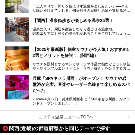
け」「女性サウナー向け」「カップル・グループ向け」「サ
「二人きりで、周りを気にせず温泉を楽しみたい」──そん
旅ユーザー向け」などおすすめ別にご紹介します。
な願いを叶えてくれる、個室付きの日帰り温泉や貸切風呂の
ある温浴施設が関西エリアでも増えています。
【関西】温泉街歩きが楽しめる温泉25選！
源泉かけ流しや景色を楽しめる貸切露天風呂、お部屋での食
ニフティ温泉ならではのお得なクーポンが使える施設や口コ
事付きプランなど、デートや記念日、ちょっと特別な休日に
ミも紹介するので、関西でサウナに行きたい人は参考にして
温泉に入り、周辺を散策しながら過ごせる温泉地。
もぴったり。
みてください！
関西エリアにも多くの温泉地があることをご存じでしょう
か。
本記事では、関西でカップルに人気の日帰り温泉施設を厳選
してご紹介。
温泉地ではお風呂に浸かることで、心も身体も贅沢に癒して
プライベート空間でゆったりと過ごせる、おすすめの個室・
【2025年最新版】個室サウナが今人気！おすすめ1
くれます。
貸切温泉をチェックしてみてくださいね。
ここでは、関西エリアにある、温泉街歩きも楽しめる温泉地
2選とメリットを解説！（関西編）
をご紹介します。
サウナを題材とするマンガやドラマ作品の相次ぐヒットや芸
能人やインフルエンサーにも「サウナ好き」を公言する方が
多く現れるなど世はまさにサウナブーム。各地の温浴施設で
も、サウナや水風呂をPRされる魅力的なお店が日に日に増
兵庫「SPAキセラ川西」がオープン！ サウナや岩
加しています。
盤浴が充実。音楽やレーザー光線まで楽しめるスパ
「第三次サウナブーム」とも呼ばれる昨今、混雑を避けた自
だった
分だけの一人サウナを満喫できるプライベートサウナにも注
目が集まっており、各地に続々とオープンしています。
2024年4月27日、兵庫県川西市に「SPAキセラ川西」がグラ
ンドオープンしました。
本記事では関西にも徐々にその輪が広がりつつある個室サウ
SPAキセラ川西は、お風呂とサウナとスポーツクラブの複合
ナのメリットと、オススメの施設を12ヶ所ご紹介させてい
施設です。フィットネスで汗を流し、湯船でさっぱりリフレ
ただきます！
ッシュ。岩盤浴やサウナも「いったい何種類あるの!?」と驚
ニフティ温泉ニュースTOPへ
くほどバラエティに富んでいます。なかには「音楽が鳴り響
き、レーザー光線が飛び交う謎のロウリュ」もあるのです。
関西(近畿)の都道府県から同じテーマで探す
さらにアッツアツの「石焼サウナ飯」も絶品。
そんな見どころ満載のスパで、さっそく入浴体験してきまし