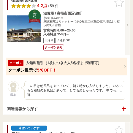
りに追加
4.2点
/ 59 件
滋賀県 / 彦根市西沼波町
彦根口駅495m
JR彦根駅よりタクシーで約5分近江鉄道彦根芹川駅より徒
歩約9分 彦根…
営業時間 6:00～25:00
入浴料金 950円～
日帰り
子連れOK
クーポンあり
入館料割引（1枚につき大人5名様まで利用可）
クーポン
クーポン提示で
5％OFF！
この日は朝風呂をやっていて、朝７時から入浴しました。 いろい
ろな種類のお風呂があって、とても楽しかったです。 中でも、日
替…
匿名
関連情報から探す
お気に入
今空いています
りに追加