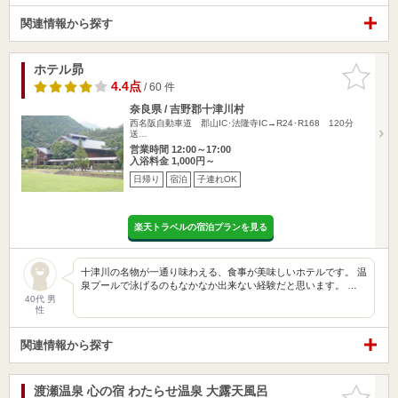
関連情報から探す
ホテル昴
お気に入
りに追加
4.4点
/ 60 件
奈良県 / 吉野郡十津川村
西名阪自動車道 郡山IC･法隆寺IC→R24･R168 120分
送…
営業時間 12:00～17:00
入浴料金 1,000円～
日帰り
宿泊
子連れOK
楽天トラベルの宿泊プランを見る
十津川の名物が一通り味わえる、食事が美味しいホテルです。 温
泉プールで泳げるのもなかなか出来ない経験だと思います。 …
40代 男
性
関連情報から探す
渡瀬温泉 心の宿 わたらせ温泉 大露天風呂
お気に入