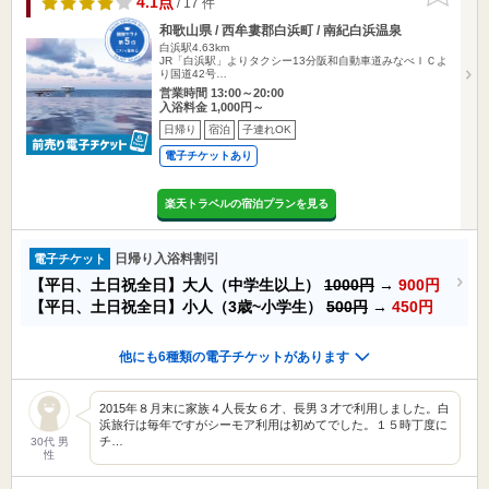
4.1点
/ 17 件
和歌山県 / 西牟婁郡白浜町 / 南紀白浜温泉
白浜駅4.63km
JR「白浜駅」よりタクシー13分阪和自動車道みなべＩＣよ
り国道42号…
営業時間 13:00～20:00
入浴料金 1,000円～
日帰り
宿泊
子連れOK
電子チケットあり
楽天トラベルの宿泊プランを見る
日帰り入浴料割引
電子チケット
【平日、土日祝全日】大人（中学生以上）
1000円
→
900円
【平日、土日祝全日】小人（3歳~小学生）
500円
→
450円
他にも6種類の電子チケットがあります
2015年８月末に家族４人長女６才、長男３才で利用しました。白
浜旅行は毎年ですがシーモア利用は初めてでした。１５時丁度に
チ…
30代 男
性