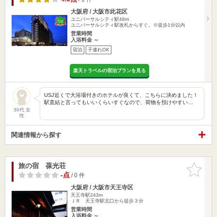
大阪府 / 大阪市此花区
ユニバーサルシティ駅48m
ユニバーサルシティ駅改札からすぐ。※徒歩1分以内
営業時間
入浴料金 ～
宿泊
子連れOK
楽天トラベルの宿泊プランを見る
USJ近くで大浴場付きのホテルが良くて、こちらに決めました！
駅直結と言ってもいいくらいすぐなので、荷物を預けやすい…
30代 女
性
関連情報から探す
旅の宿 葆光荘
お気に入
りに追加
-点
/ 0 件
大阪府 / 大阪市天王寺区
天王寺駅243m
ＪＲ 天王寺駅北口から徒歩３分
営業時間
入浴料金 ～