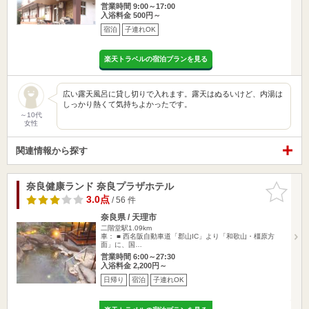
営業時間 9:00～17:00
入浴料金 500円～
宿泊
子連れOK
楽天トラベルの宿泊プランを見る
広い露天風呂に貸し切りで入れます。露天はぬるいけど、内湯は
しっかり熱くて気持ちよかったです。
～10代
女性
関連情報から探す
奈良健康ランド 奈良プラザホテル
お気に入
りに追加
3.0点
/ 56 件
奈良県 / 天理市
二階堂駅1.09km
車： ■ 西名阪自動車道「郡山IC」より「和歌山・橿原方
面」に、国…
営業時間 6:00～27:30
入浴料金 2,200円～
日帰り
宿泊
子連れOK