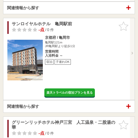
関連情報から探す
サンロイヤルホテル 亀岡駅前
お気に入
りに追加
-点
/ 0 件
京都府 / 亀岡市
亀岡駅121m
JR亀岡駅より徒歩1分
営業時間
入浴料金 ～
宿泊
子連れOK
楽天トラベルの宿泊プランを見る
関連情報から探す
グリーンリッチホテル神戸三宮 人工温泉・二股湯の
お気に入
華
りに追加
-点
/ 0 件