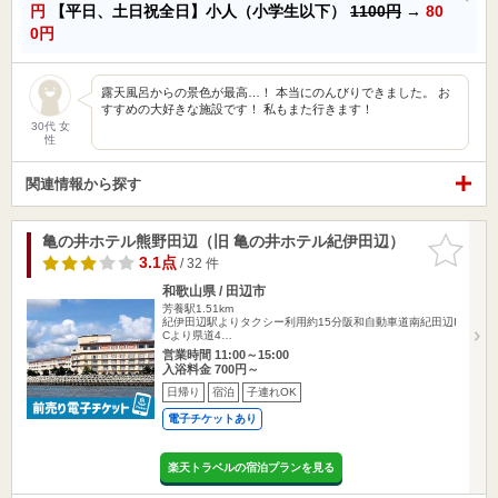
円
【平日、土日祝全日】小人（小学生以下）
1100円
→
80
0円
露天風呂からの景色が最高…！ 本当にのんびりできました。 お
すすめの大好きな施設です！ 私もまた行きます！
30代 女
性
関連情報から探す
亀の井ホテル熊野田辺（旧 亀の井ホテル紀伊田辺）
お気に入
りに追加
3.1点
/ 32 件
和歌山県 / 田辺市
芳養駅1.51km
紀伊田辺駅よりタクシー利用約15分阪和自動車道南紀田辺I
Cより県道4…
営業時間 11:00～15:00
入浴料金 700円～
日帰り
宿泊
子連れOK
電子チケットあり
楽天トラベルの宿泊プランを見る