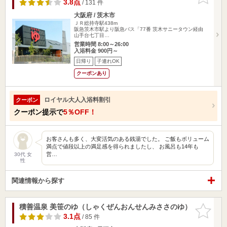
りに追加
3.8点
/ 131 件
大阪府 / 茨木市
ＪＲ総持寺駅438m
阪急茨木市駅より阪急バス「77番 茨木サニータウン経由
山手台七丁目…
営業時間 8:00～26:00
入浴料金 900円～
日帰り
子連れOK
クーポンあり
ロイヤル大人入浴料割引
クーポン
クーポン提示で
5％OFF！
お客さんも多く、大変活気のある銭湯でした。 ご飯もボリューム
満点で値段以上の満足感を得られましたし、 お風呂も14年も
営…
30代 女
性
関連情報から探す
積善温泉 美笹のゆ（しゃくぜんおんせんみささのゆ）
お気に入
りに追加
3.1点
/ 85 件