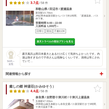
りに追加
3.7点
/ 58 件
和歌山県 / 田辺市 / 渡瀬温泉
新宮駅23.76km
JR紀勢本線新宮駅からバスで約1時間、「渡瀬温泉」バス
停下車。
営業時間 6:00～22:00
入浴料金 1,000円～
日帰り
宿泊
子連れOK
楽天トラベルの宿泊プランを見る
露天風呂は西日本最大とあるだけ広くて気持ちよかったです。内
湯は熱すぎるので子供さんは危険なくらいです。清掃は常にされ
ていて…
50代～
女性
関連情報から探す
癒しの郷 神湯荘(かみゆそう）
お気に入
りに追加
4.4点
/ 56 件
奈良県 / 吉野郡十津川村 / 十津川上湯温泉
五条駅47.00km
JR和歌山線五条駅から奈良交通バス新宮駅行きで3時間、
十津川温泉下車…