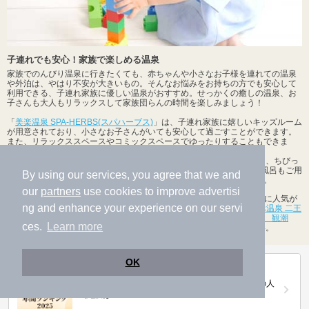
子連れでも安心！家族で楽しめる温泉
家族でのんびり温泉に行きたくても、赤ちゃんや小さなお子様を連れての温泉
や外泊は、やはり不安が大きいもの。そんなお悩みをお持ちの方でも安心して
利用できる、子連れ家族に優しい温泉がおすすめ。せっかくの癒しの温泉、お
子さんも大人もリラックスして家族団らんの時間を楽しみましょう！
「
美楽温泉 SPA-HERBS(スパハーブス)
」は、子連れ家族に嬉しいキッズルーム
が用意されており、小さなお子さんがいても安心して過ごすことができます。
また、リラックススペースやコミックスペースでゆったりすることもできま
す。
草加駅・竹ノ塚駅より送迎バスがある「
竜泉寺の湯 草加谷塚店
」では、ちびっ
この湯(天然温泉)は、おむつの取れていない小さなお子様が入れるお風呂もご用
By using our services, you agree that we and
意。キッズコーナーもあり家族みんなで温泉を楽しむことができます。
our
partners
use cookies to improve advertisi
関西(近畿)の子連れOKな温泉、日帰り温泉、スーパー銭湯の中でも特に人気が
ng and enhance your experience on our servi
あるのは、
SHIRAHAMA KEY TERRACE HOTEL SEAMORE
、
あやべ温泉 二王
の湯（におうのゆ）
、
紀州温泉ありがとうの湯 漁火の宿シーサイド 観潮
ces.
Learn more
（かんちょう）
などの施設です。ぜひ一度は足を運んでみてください。
OK
第20回ニフティ温泉年間ランキング2025
全国約2.2万件の中から頂点に選ばれた、2025年の人
気施設は…