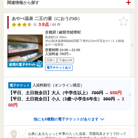
関連情報から探す
あやべ温泉 二王の湯（におうのゆ）
お気に入
りに追加
3.8点
/ 44 件
京都府 / 綾部市睦寄町
真倉駅10.39km
JR山陰本線舞鶴線綾部駅下車約22km市営あやバス上林線
あやべ温泉前…
営業時間 10:00～21:00
入浴料金 700円～
日帰り
子連れOK
電子チケットあり
入浴料割引（オンライン限定）
電子チケット
【平日、土日祝全日】大人（中学生以上）
700円
→
650円
【平日、土日祝全日】小人（3歳~小学生6年生）
350円
→
3
00円
他にも6種類の電子チケットがあります
山奥にあるちょっと年季の入った温泉、雰囲気良さそうで行って