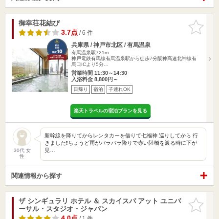
御幸荘花結び
お気に入
りに追加
3.7点
/ 6 件
兵庫県 / 神戸市北区 / 有馬温泉
有馬温泉駅721m
神戸電鉄有馬線有馬温泉駅から徒歩7分阪神高速北神線有
馬口ICより5分…
営業時間 11:30～14:30
入浴料金 8,800円～
日帰り
宿泊
子連れOK
楽天トラベルの宿泊プランを見る
新幹線を降りてからレンタカーを借りて七福神 巡りしてから 行
きました❗️ちょうど雨がパラパラ降りで赤い陸橋を渡る時に下が
見…
30代 女
性
関連情報から探す
ザ シンギュラリ ホテル ＆ スカイスパ アット ユニバ
お気に入
ーサル・スタジオ・ジャパン
りに追加
4.0点
/ 1 件