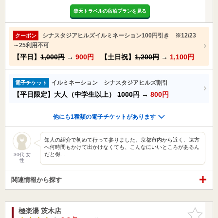
楽天トラベルの宿泊プランを見る
シナスタジアヒルズイルミネーション100円引き ※12/23
クーポン
～25利用不可
【平日】
1,000円
→
900円
【土日祝】
1,200円
→
1,100円
イルミネーション シナスタジアヒルズ割引
電子チケット
【平日限定】大人（中学生以上）
1000円
→
800円
他にも1種類の電子チケットがあります
知人の紹介で初めて行って参りました。京都市内から近く、遠方
へ何時間もかけて出かけなくても、こんなにいいところがあるん
だと得…
30代 女
性
関連情報から探す
極楽湯 茨木店
お気に入