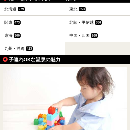
北海道
東北
279
353
関東
北陸・甲信越
473
386
東海
中国・四国
300
268
九州・沖縄
423
子連れOKな温泉の魅力