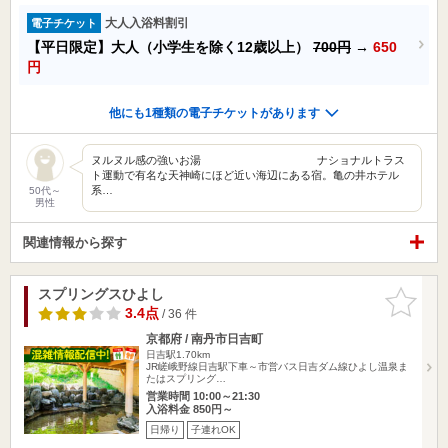
大人入浴料割引
電子チケット
【平日限定】大人（小学生を除く12歳以上）
700円
→
650
円
他にも1種類の電子チケットがあります
ヌルヌル感の強いお湯 ナショナルトラス
ト運動で有名な天神崎にほど近い海辺にある宿。亀の井ホテル
系…
50代～
男性
関連情報から探す
スプリングスひよし
お気に入
りに追加
3.4点
/ 36 件
京都府 / 南丹市日吉町
日吉駅1.70km
JR嵯峨野線日吉駅下車～市営バス日吉ダム線ひよし温泉ま
たはスプリング…
営業時間 10:00～21:30
入浴料金 850円～
日帰り
子連れOK