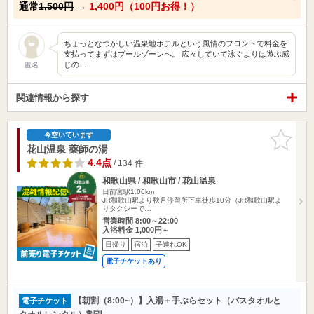
通常
1,500円
→
1,400円（100円お得！）
ちょっとなつかしい温泉地ホテルという風情のフロントで料金を
支払ってまずはプールゾーンへ。 広々していて泳ぐよりは遊ぶ感
じの…
匿名
関連情報から探す
お気に入
今空いています
りに追加
花山温泉 薬師の湯
4.4点
/ 134 件
和歌山県 / 和歌山市 / 花山温泉
日前宮駅1.06km
JR和歌山駅より秋月停留所下車徒歩10分（JR和歌山駅よ
りタクシーで…
営業時間 8:00～22:00
入浴料金 1,000円～
日帰り
宿泊
子連れOK
電子チケットあり
【朝割（8:00~）】入湯＋手ぶらセット（バスタオルと
電子チケット