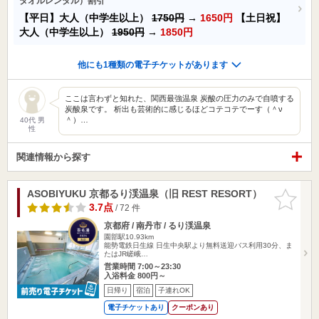
タオルレンタル）割引
【平日】大人（中学生以上）
1750円
→
1650円
【土日祝】
大人（中学生以上）
1950円
→
1850円
他にも1種類の電子チケットがあります
ここは言わずと知れた、関西最強温泉 炭酸の圧力のみで自噴する
炭酸泉です。 析出も芸術的に感じるほどコテコテでーす（＾ν
＾）…
40代 男
性
関連情報から探す
ASOBIYUKU 京都るり渓温泉（旧 REST RESORT）
お気に入
りに追加
3.7点
/ 72 件
京都府 / 南丹市 / るり渓温泉
園部駅10.93km
能勢電鉄日生線 日生中央駅より無料送迎バス利用30分、ま
たはJR嵯峨…
営業時間 7:00～23:30
入浴料金 800円～
日帰り
宿泊
子連れOK
電子チケットあり
クーポンあり