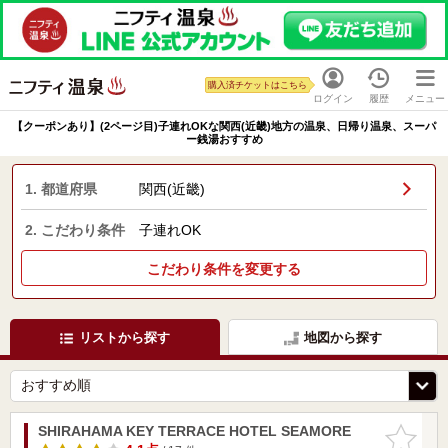
購入済チケットはこちら
ログイン
履歴
メニュー
【クーポンあり】(2ページ目)子連れOKな関西(近畿)地方の温泉、日帰り温泉、スーパ
ー銭湯おすすめ
1. 都道府県
関西(近畿)
2. こだわり条件
子連れOK
こだわり条件を変更する
リストから探す
地図から探す
SHIRAHAMA KEY TERRACE HOTEL SEAMORE
お気に入
りに追加