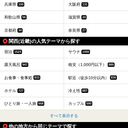
た。
兵庫県
大阪府
100
131
和歌山県
滋賀県
56
24
京都府
奈良県
34
27
関西(近畿)の人気テーマから探す
宿泊
サウナ
1524
1056
露天風呂
格安（1,000円以下）
947
889
お食事・食事処
駅近（徒歩10分以内）
833
830
ホテル
冷え性
727
687
ひとり旅・一人旅
カップル
668
590
すべて表示する
他の地方から同じテーマで探す