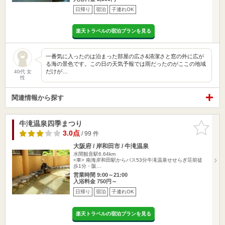
日帰り
宿泊
子連れOK
楽天トラベルの宿泊プランを見る
一番気に入ったのは泊まった部屋の広さ&清潔さと窓の外に広が
る海の景色です。この日の天気予報では雨だったのがここの地域
だけが…
40代 女
性
関連情報から探す
牛滝温泉四季まつり
お気に入
りに追加
3.0点
/ 99 件
大阪府 / 岸和田市 / 牛滝温泉
水間観音駅6.64km
<車> 南海岸和田駅からバス53分牛滝温泉せせらぎ荘前徒
歩1分・阪…
営業時間 9:00～21:00
入浴料金 750円～
日帰り
宿泊
子連れOK
楽天トラベルの宿泊プランを見る