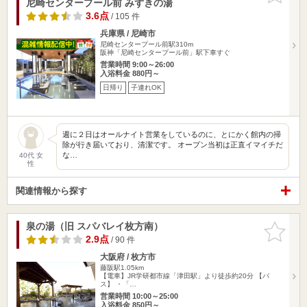
尼崎センタープール前 みずきの湯
3.6点
/ 105 件
兵庫県 / 尼崎市
尼崎センタープール前駅310m
阪神「尼崎センタープール前」駅下車すぐ
営業時間 9:00～26:00
入浴料金 880円～
日帰り
子連れOK
週に２日はオールナイト営業をしているのに、とにかく館内の掃
除が行き届いており、清潔です。 オープン当初は正直イマイチだ
な…
40代 女
性
関連情報から探す
泉の湯（旧 スパバレイ枚方南）
お気に入
りに追加
2.9点
/ 90 件
大阪府 / 枚方市
藤阪駅1.05km
【電車】JR学研都市線「津田駅」より徒歩約20分 【バ
ス】 ・「…
営業時間 10:00～25:00
入浴料金 850円～