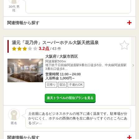
30代 男
性
関連情報から探す
湯元「花乃井」スーパーホテル大阪天然温泉
お気に入
りに追加
3.2点
/ 43 件
大阪府 / 大阪市西区
阿波座駅500m
地下鉄千日前線阿波座駅9番出口徒歩5分、中央線阿波座駅
3番出口徒歩8…
営業時間 11:00～24:00
入浴料金 1,000円～
日帰り
宿泊
子連れOK
楽天トラベルの宿泊プランを見る
土佐堀にあるビジネスホテルの地下に涌く温泉です。駐車場が分
かりにくく、ホテルの西側の角を左に曲がってすぐのところにあ
るゴン…
匿名
関連情報から探す