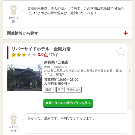
美肌効果抜群。美人の湯として有名。この季節は乾燥肌で困るの
で、いよやかの郷の温泉は、絶対に行くべき！
30代 女
性
関連情報から探す
リバーサイドホテル 金剛乃湯
お気に入
りに追加
3.0点
/ 76 件
奈良県 / 五條市
大和二見駅409m
JR大和二見駅より南東の方角に徒歩7分南阪奈道路 葛城
ＩＣより県道3…
営業時間 10:00～23:00
入浴料金 800円～
日帰り
宿泊
子連れOK
楽天トラベルの宿泊プランを見る
良かった。温泉です。700円でくつろげます。
～10代
女性