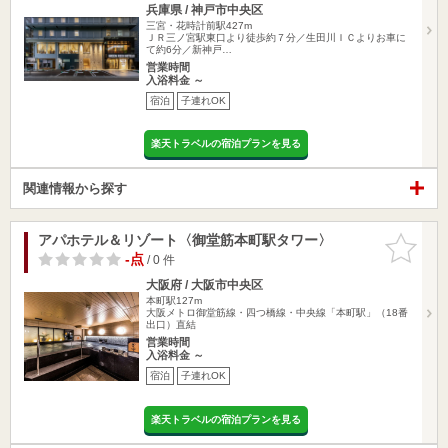
兵庫県 / 神戸市中央区
三宮・花時計前駅427m
ＪＲ三ノ宮駅東口より徒歩約７分／生田川ＩＣよりお車に
て約6分／新神戸…
営業時間
入浴料金 ～
宿泊
子連れOK
楽天トラベルの宿泊プランを見る
関連情報から探す
アパホテル＆リゾート〈御堂筋本町駅タワー〉
お気に入
りに追加
-点
/ 0 件
大阪府 / 大阪市中央区
本町駅127m
大阪メトロ御堂筋線・四つ橋線・中央線「本町駅」（18番
出口）直結
営業時間
入浴料金 ～
宿泊
子連れOK
楽天トラベルの宿泊プランを見る