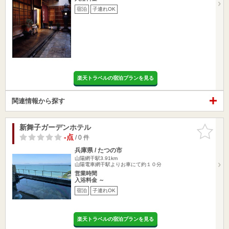
宿泊
子連れOK
楽天トラベルの宿泊プランを見る
関連情報から探す
新舞子ガーデンホテル
お気に入
りに追加
-点
/ 0 件
兵庫県 / たつの市
山陽網干駅3.91km
山陽電車網干駅よりお車にて約１０分
営業時間
入浴料金 ～
宿泊
子連れOK
楽天トラベルの宿泊プランを見る