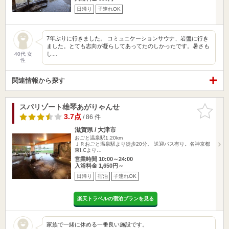
日帰り
子連れOK
7年ぶりに行きました。 コミュニケーションサウナ、岩盤に行き
ました。とても志向が凝らしてあってたのしかったです。暑さも
し…
40代 女
性
関連情報から探す
スパリゾート雄琴あがりゃんせ
お気に入
りに追加
3.7点
/ 86 件
滋賀県 / 大津市
おごと温泉駅1.20km
ＪＲおごと温泉駅より徒歩20分。 送迎バス有り。名神京都
東I.Cより…
営業時間 10:00～24:00
入浴料金 1,650円～
日帰り
宿泊
子連れOK
楽天トラベルの宿泊プランを見る
家族で一緒に休める一番良い施設です。