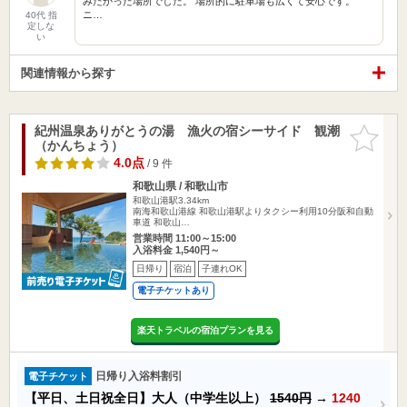
みたかった場所でした。 場所的に駐車場も広くて安心です。
ニ…
40代 指
定しな
い
関連情報から探す
紀州温泉ありがとうの湯 漁火の宿シーサイド 観潮
お気に入
（かんちょう）
りに追加
4.0点
/ 9 件
和歌山県 / 和歌山市
和歌山港駅3.34km
南海和歌山港線 和歌山港駅よりタクシー利用10分阪和自動
車道 和歌山…
営業時間 11:00～15:00
入浴料金 1,540円～
日帰り
宿泊
子連れOK
電子チケットあり
楽天トラベルの宿泊プランを見る
日帰り入浴料割引
電子チケット
【平日、土日祝全日】大人（中学生以上）
1540円
→
1240