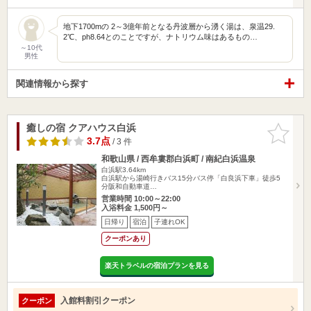
地下1700mの 2～3億年前となる丹波層から湧く湯は、泉温29.
2℃、ph8.64とのことですが、ナトリウム味はあるもの…
～10代
男性
関連情報から探す
癒しの宿 クアハウス白浜
お気に入
りに追加
3.7点
/ 3 件
和歌山県 / 西牟婁郡白浜町 / 南紀白浜温泉
白浜駅3.64km
白浜駅から湯崎行きバス15分バス停「白良浜下車」徒歩5
分阪和自動車道…
営業時間 10:00～22:00
入浴料金 1,500円～
日帰り
宿泊
子連れOK
クーポンあり
楽天トラベルの宿泊プランを見る
入館料割引クーポン
クーポン