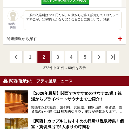
楽天トラベルの宿泊プランを見る
一般の入浴料は2200円だが、60歳からと広く設定してくれたシニ
ア料金が、1320円とかなり安くなることに気づいて、61歳…
50代～
男性
関連情報から探す
1
2
3
4
5
372
件中 31件～60件を表示
関西(近畿)のニフティ温泉ニュース
【2026年最新】関西でおすすめのサウナ25選！銭
湯からプライベートサウナまでご紹介！
関西地区(大阪府、京都府、兵庫県、和歌山県、滋賀県、奈
良県の2府4県)には魅力的なサウナ施設が多数あります。
【関西】カップルにおすすめの日帰り温泉特集！個
室・貸切風呂で2人きりの時間を
この記事では、今ホットなサウナ施設を、「本格サウナー向