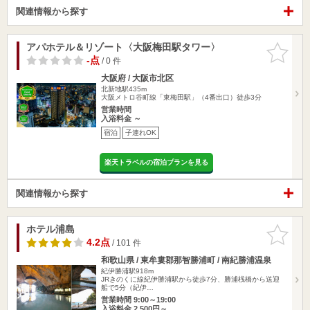
関連情報から探す
アパホテル＆リゾート〈大阪梅田駅タワー〉
お気に入
りに追加
-点
/ 0 件
大阪府 / 大阪市北区
北新地駅435m
大阪メトロ谷町線「東梅田駅」（4番出口）徒歩3分
営業時間
入浴料金 ～
宿泊
子連れOK
楽天トラベルの宿泊プランを見る
関連情報から探す
ホテル浦島
お気に入
りに追加
4.2点
/ 101 件
和歌山県 / 東牟婁郡那智勝浦町 / 南紀勝浦温泉
紀伊勝浦駅918m
JRきのくに線紀伊勝浦駅から徒歩7分、勝浦桟橋から送迎
船で5分（紀伊…
営業時間 9:00～19:00
入浴料金 2,500円～