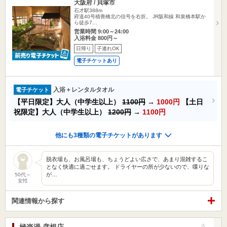
大阪府 / 貝塚市
石才駅388m
府道40号積善橋北の信号を右折。 JR阪和線 和泉橋本駅か
ら徒歩7…
営業時間 9:00～24:00
入浴料金 800円～
日帰り
子連れOK
電子チケットあり
入浴＋レンタルタオル
電子チケット
【平日限定】大人（中学生以上）
1100円
→
1000円
【土日
祝限定】大人（中学生以上）
1200円
→
1100円
他にも3種類の電子チケットがあります
脱衣場も、お風呂場も、ちょうどよい広さで、あまり混雑するこ
となく快適に過ごせます。 ドライヤーの所が少ないので、喋りな
が…
50代～
女性
関連情報から探す
極楽湯 彦根店
お気に入