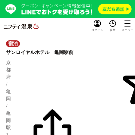
ログイン
履歴
メニュー
宿泊
サンロイヤルホテル 亀岡駅前
京
都
府
/
亀
岡
/
亀
岡
駅
1