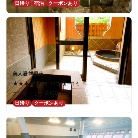
日帰り
宿泊
クーポンあり
美人湯 祥風苑
★
★
★
★
★
3.8
110件の口コミ
大阪府 / 北摂 / 高槻駅3.4km
日帰り
クーポンあり