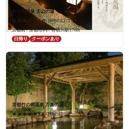
さがの温泉 天山の湯
★
★
★
★
★
4.0
116件の口コミ
京都府 / 京都市内 / 有栖川駅176m
日帰り
クーポンあり
京都竹の郷温泉 万葉の湯
★
★
★
★
★
3.6
93件の口コミ
京都府 / 京都市内 / 京都竹の郷温泉 / 洛西口駅2.5km