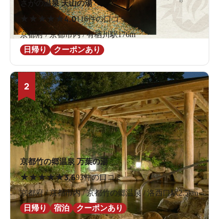
さがの温泉 天山の湯
★
★
★
★
★
4.0
116件の口コミ
京都府 / 京都市内 / 有栖川駅176m
日帰り
クーポンあり
2
京都竹の郷温泉 万葉の湯
★
★
★
★
★
3.6
93件の口コミ
京都府 / 京都市内 / 京都竹の郷温泉 / 洛西口駅2.5km
日帰り
宿泊
クーポンあり