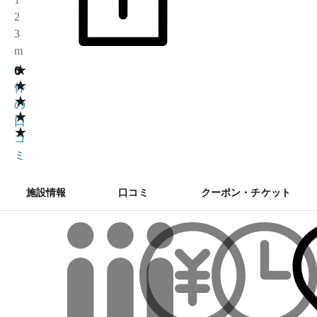
2
3
m
★
0
0
★
件
★
の
★
口
★
コ
ミ
施設情報
口コミ
クーポン・チケット