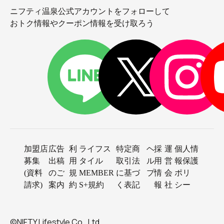
ニフティ温泉公式アカウントをフォローして
おトク情報やクーポン情報を受け取ろう
加盟店
広告
利
ライフス
特定商
ヘ
採
運
個人情
募集
出稿
用
タイル
取引法
ル
用
営
報保護
(資料
のご
規
MEMBER
に基づ
プ
情
会
ポリ
請求)
案内
約
S+規約
く表記
報
社
シー
©NIFTY Lifestyle Co., Ltd.