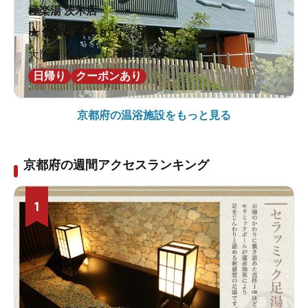
極楽湯 茨木店
★
★
★
★
★
3.8
131件の口コミ
大阪府 / 北摂 / ＪＲ総持寺駅437m
日帰り
クーポンあり
京都府の
温浴施設をもっと見る
京都府の週間アクセスランキング
1