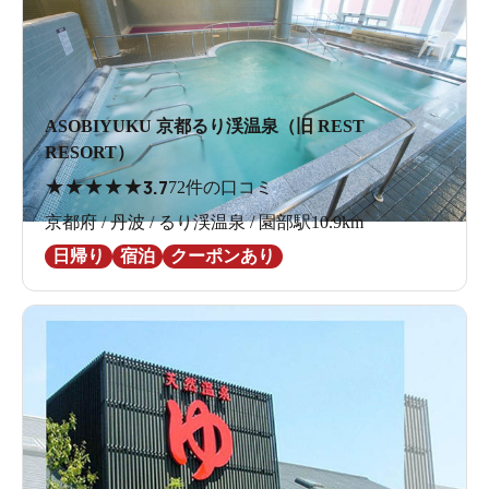
ASOBIYUKU 京都るり渓温泉（旧 REST
RESORT）
★
★
★
★
★
3.7
72件の口コミ
京都府 / 丹波 / るり渓温泉 / 園部駅10.9km
日帰り
宿泊
クーポンあり