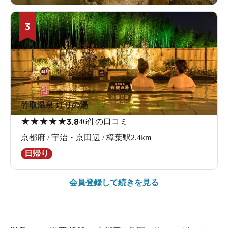
3
竹取温泉 灯りの湯
★
★
★
★
★
3.8
46件の口コミ
京都府 / 宇治・京田辺 / 樟葉駅2.4km
日帰り
会員登録して続きを見る