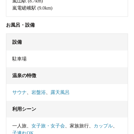
嵐山駅
(8.7km)
嵐電嵯峨駅
(9.0km)
お風呂・設備
設備
駐車場
温泉の特徴
サウナ
、
岩盤浴
、
露天風呂
利用シーン
一人旅
、
女子旅・女子会
、
家族旅行
、
カップル
、
子連れOK