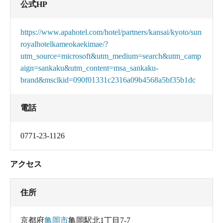
公式HP
https://www.apahotel.com/hotel/partners/kansai/kyoto/sun
royalhotelkameokaekimae/?
utm_source=microsoft&utm_medium=search&utm_camp
aign=sankaku&utm_content=msa_sankaku-
brand&msclkid=090f01331c2316a09b4568a5bf35b1dc
電話
0771-23-1126
アクセス
住所
京都府
亀岡市
亀岡駅北1丁目7-7