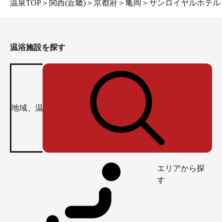
温泉TOP
＞
関西(近畿)
＞
京都府
＞
亀岡
＞
サンロイヤルホテル
温浴施設を探す
エリアから探
す