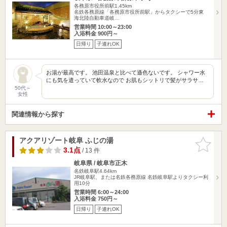
各務原市役所前駅1.45km
名鉄各務原線「各務原市役所前駅」からタクシーで5分東
海北陸自動車道岐…
営業時間 10:00～23:00
入浴料金 900円～
日帰り
子連れOK
お湯が最高です。 池田温泉と比べて遜色ないです。 シャワー水
にも気を遣っていて軟水なので お肌もシットリで髪がサラサ…
50代～
女性
関連情報から探す
アクアリゾート岐阜 ふじの湯
お気に入
りに追加
3.1点
/ 13 件
岐阜県 / 岐阜市正木
名鉄岐阜駅4.64km
JR岐阜駅、または名鉄各務原線 名鉄岐阜駅よりタクシー利
用10分
営業時間 6:00～24:00
入浴料金 750円～
日帰り
子連れOK