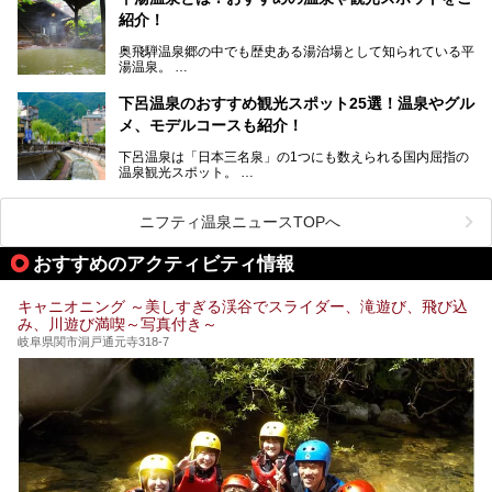
紹介！
池田温泉には道の駅があるなど、温泉、観光、買い物と、さ
まざまな楽しみ方が可能です。
奥飛騨温泉郷の中でも歴史ある湯治場として知られている平
そんな池田温泉の魅力を詳しく紹介していきます！
湯温泉。
岐阜県と長野県を結ぶ安房トンネルの開通以来、東京方面か
らの利用客も増え、ますます賑わいを見せています。そこで
下呂温泉のおすすめ観光スポット25選！温泉やグル
今回は、平湯温泉の観光スポットとおすすめの温泉施設を紹
メ、モデルコースも紹介！
介します。気になる温泉をぜひチェックしてみてください。
下呂温泉は「日本三名泉」の1つにも数えられる国内屈指の
温泉観光スポット。
訪れる際には美肌で知られるお湯とあわせて、当地ならでは
のグルメを楽しんだり、周辺にある名所にも足を伸ばしたり
したいもの。
ニフティ温泉ニュースTOPへ
本記事では、下呂温泉エリアにあるおすすめの観光スポット
おすすめのアクティビティ情報
をご紹介するとともに散策する際のモデルコースもご提案。
下呂温泉観光をたっぷりとガイドします！
キャニオニング ～美しすぎる渓谷でスライダー、滝遊び、飛び込
み、川遊び満喫～写真付き～
岐阜県関市洞戸通元寺318-7