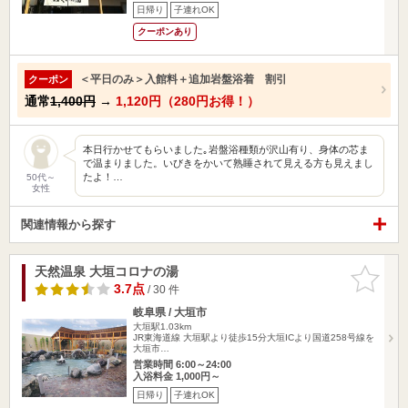
日帰り
子連れOK
クーポンあり
＜平日のみ＞入館料＋追加岩盤浴着 割引
クーポン
通常
1,400円
→
1,120円（280円お得！）
本日行かせてもらいました｡岩盤浴種類が沢山有り、身体の芯ま
で温まりました。いびきをかいて熟睡されて見える方も見えまし
たよ！…
50代～
女性
関連情報から探す
天然温泉 大垣コロナの湯
お気に入
りに追加
3.7点
/ 30 件
岐阜県 / 大垣市
大垣駅1.03km
JR東海道線 大垣駅より徒歩15分大垣ICより国道258号線を
大垣市…
営業時間 6:00～24:00
入浴料金 1,000円～
日帰り
子連れOK