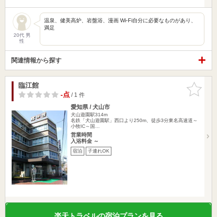
温泉、健美高炉、岩盤浴、漫画 Wi-Fi自分に必要なものがあり、
満足
20代 男
性
関連情報から探す
臨江館
お気に入
りに追加
-点
/ 1 件
愛知県 / 犬山市
犬山遊園駅314m
名鉄「犬山遊園駅」西口より250m、徒歩3分東名高速道～
小牧IC～国…
営業時間
入浴料金 ～
宿泊
子連れOK
楽天トラベルの宿泊プランを見る