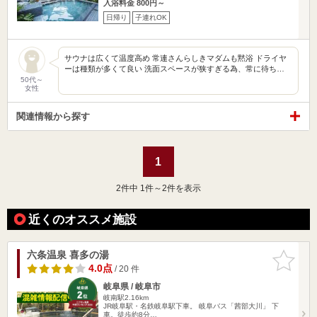
入浴料金 800円～
日帰り
子連れOK
サウナは広くて温度高め 常連さんらしきマダムも黙浴 ドライヤ
ーは種類が多くて良い 洗面スペースが狭すぎる為、常に待ち…
50代～
女性
関連情報から探す
1
2
件中 1件～2件を表示
近くのオススメ施設
六条温泉 喜多の湯
お気に入
りに追加
4.0点
/ 20 件
岐阜県 / 岐阜市
岐南駅2.16km
JR岐阜駅・名鉄岐阜駅下車。 岐阜バス「茜部大川」 下
車。徒歩約8分…