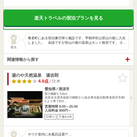
楽天トラベルの宿泊プランを見る
養老町にある宿泊兼日帰り施設です。早朝伊吹山登山の後に入浴
しました。 余談ですが登山の後の温泉はホント格別です。 さ…
匿名
関連情報から探す
湯のや天然温泉 湯吉郎
お気に入
りに追加
4.0点
/ 72 件
愛知県 / 清須市
新川橋駅1.53km
名鉄名古屋本線新川橋駅から徒歩東名阪自動車道甚目寺南I
Cより車で約3…
営業時間 9:00～25:00
入浴料金 900円～
日帰り
子連れOK
サウナ室内に水風呂設置!? …