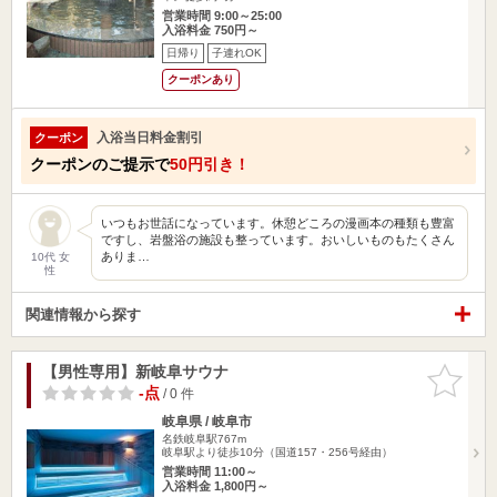
営業時間 9:00～25:00
入浴料金 750円～
日帰り
子連れOK
クーポンあり
入浴当日料金割引
クーポン
クーポンのご提示で
50円引き！
いつもお世話になっています。休憩どころの漫画本の種類も豊富
ですし、岩盤浴の施設も整っています。おいしいものもたくさん
ありま…
10代 女
性
関連情報から探す
【男性専用】新岐阜サウナ
お気に入
りに追加
-点
/ 0 件
岐阜県 / 岐阜市
名鉄岐阜駅767m
岐阜駅より徒歩10分（国道157・256号経由）
営業時間 11:00～
入浴料金 1,800円～