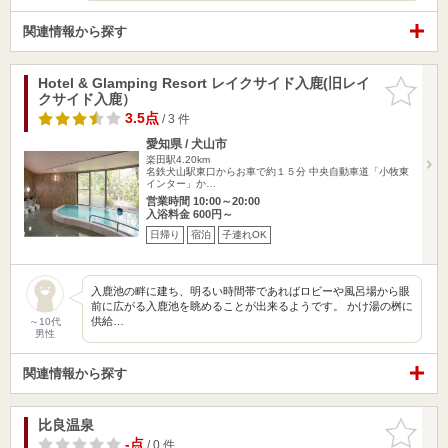
関連情報から探す
Hotel & Glamping Resort レイクサイド入鹿(旧レイ
お気に入
クサイド入鹿）
りに追加
3.5点
/ 3 件
愛知県 / 犬山市
楽田駅4.20km
名鉄犬山駅東口からお車で約１５分 中央自動車道「小牧東
インター」か…
営業時間 10:00～20:00
入浴料金 600円～
日帰り
宿泊
子連れOK
入鹿池の畔に建ち、明るい時間帯であればロビーや風呂場から眼
前に広がる入鹿池を眺めることが出来るようです。 かけ湯の桝に
供給…
～10代
男性
関連情報から探す
比良温泉
お気に入
りに追加
-点
/ 0 件