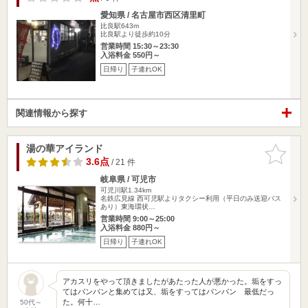
愛知県 / 名古屋市西区清里町
比良駅643m
比良駅より徒歩約10分
営業時間 15:30～23:30
入浴料金 550円～
日帰り
子連れOK
関連情報から探す
湯の華アイランド
お気に入
りに追加
3.6点
/ 21 件
岐阜県 / 可児市
可児川駅1.34km
名鉄広見線 西可児駅よりタクシー利用（平日のみ送迎バス
あり）東海環状…
営業時間 9:00～25:00
入浴料金 880円～
日帰り
子連れOK
アカスリをやって頂きましたがあたった人が悪かった。垢をすっ
てはパンパンと集めては又、垢をすってはパンパン 最低だっ
た。何十…
50代～