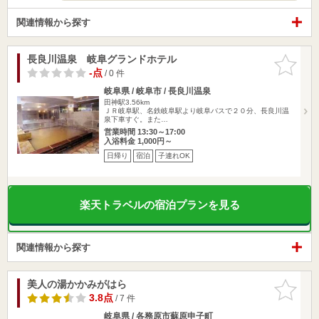
関連情報から探す
長良川温泉 岐阜グランドホテル
お気に入
りに追加
-点
/ 0 件
岐阜県 / 岐阜市 / 長良川温泉
田神駅3.56km
ＪＲ岐阜駅、名鉄岐阜駅より岐阜バスで２０分、長良川温
泉下車すぐ。また…
営業時間 13:30～17:00
入浴料金 1,000円～
日帰り
宿泊
子連れOK
楽天トラベルの宿泊プランを見る
関連情報から探す
美人の湯かかみがはら
お気に入
りに追加
3.8点
/ 7 件
岐阜県 / 各務原市蘇原申子町