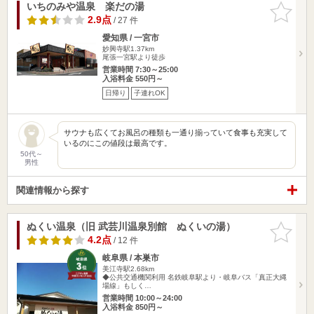
いちのみや温泉 楽だの湯
お気に入
りに追加
2.9点
/ 27 件
愛知県 / 一宮市
妙興寺駅1.37km
尾張一宮駅より徒歩
営業時間 7:30～25:00
入浴料金 550円～
日帰り
子連れOK
サウナも広くてお風呂の種類も一通り揃っていて食事も充実して
いるのにこの値段は最高です。
50代～
男性
関連情報から探す
ぬくい温泉（旧 武芸川温泉別館 ぬくいの湯）
お気に入
りに追加
4.2点
/ 12 件
岐阜県 / 本巣市
美江寺駅2.68km
◆公共交通機関利用 名鉄岐阜駅より・岐阜バス「真正大縄
場線」もしく…
営業時間 10:00～24:00
入浴料金 850円～