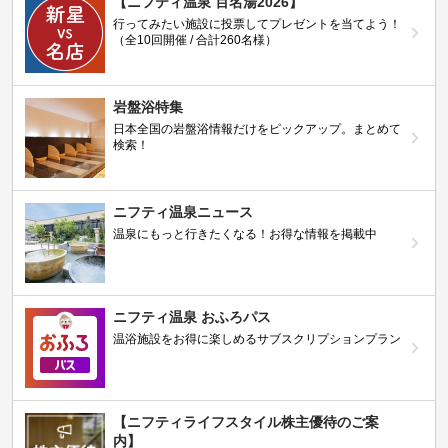
【ニフティ温泉 百名湯2026】
行ってみたい施設に投票してプレゼントを当てよう！
（全10回開催 / 合計260名様）
岩盤浴特集
日本全国の岩盤浴情報だけをピックアップ。まとめて
検索！
ニフティ温泉ニュース
温泉にもっと行きたくなる！お得な情報を掲載中
ニフティ温泉 おふろパス
温浴施設をお得に楽しめるサブスクリプションプラン
【ニフティライフスタイル株主優待のご案
内】