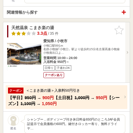
性
関連情報から探す
天然温泉 こまき楽の湯
お気に入
りに追加
3.3点
/ 35 件
愛知県 / 小牧市
小牧口駅891m
名鉄小牧線｢小牧口」駅より徒歩約15分名古屋高速小牧線
小牧南出口よ…
営業時間 10:00～24:00
入浴料金 950円～
日帰り
子連れOK
クーポンあり
＜こまき楽の湯＞入泉料50円引き
クーポン
【平日】
950円
→
900円
【土日祝】
1,000円
→
950円
【シー
ズン】
1,100円
→
1,050円
シャンプー，ボディソープ付き休日料金650円のところJAF会員
証提示で会員価格の600円。鍵付きロッカー有り、無料ドライ
ヤ…
匿名