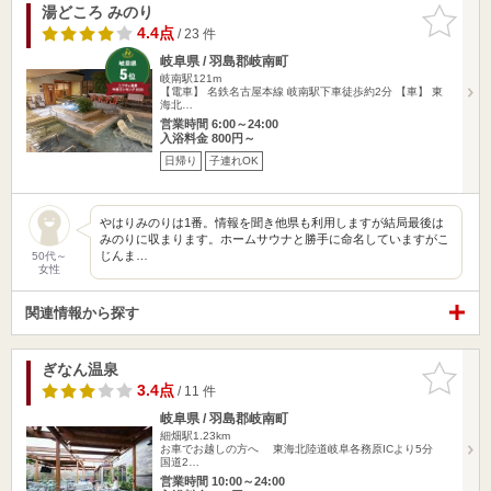
湯どころ みのり
お気に入
りに追加
4.4点
/ 23 件
岐阜県 / 羽島郡岐南町
岐南駅121m
【電車】 名鉄名古屋本線 岐南駅下車徒歩約2分 【車】 東
海北…
営業時間 6:00～24:00
入浴料金 800円～
日帰り
子連れOK
やはりみのりは1番。情報を聞き他県も利用しますが結局最後は
みのりに収まります。ホームサウナと勝手に命名していますがこ
じんま…
50代～
女性
関連情報から探す
ぎなん温泉
お気に入
りに追加
3.4点
/ 11 件
岐阜県 / 羽島郡岐南町
細畑駅1.23km
お車でお越しの方へ 東海北陸道岐阜各務原ICより5分
国道2…
営業時間 10:00～24:00