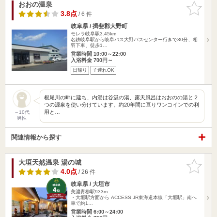
おおの温泉
お気に入
りに追加
3.8点
/ 6 件
岐阜県 / 揖斐郡大野町
モレラ岐阜駅3.45km
名鉄岐阜駅から岐阜バス大野バスセンター行きで30分、相
羽下車、徒歩1…
営業時間 10:00～22:00
入浴料金 700円～
日帰り
子連れOK
根尾川の畔に建ち、内湯は谷汲の湯、露天風呂はおおのの湯と２
つの源泉を使い分けています。約20年間に亘りワンコインでの利
用と…
～10代
男性
関連情報から探す
大垣天然温泉 湯の城
お気に入
りに追加
4.0点
/ 26 件
岐阜県 / 大垣市
美濃青柳駅933m
・大垣駅方面から ACCESS JR東海道本線「大垣駅」南へ
車で約1…
営業時間 6:00～24:00