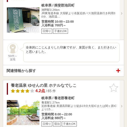
岐阜県 / 揖斐郡池田町
池野駅3.26km
JR東海道本線 大垣駅より名阪近鉄バス池田温泉行き利用3
0分、池田温…
営業時間 10:00～22:00
入浴料金 700円～
日帰り
子連れOK
全体的にこじんまりした印象ですが、泉質が良く、また行きたい
と思いました。
50代～
女性
関連情報から探す
養老温泉 ゆせんの里 ホテルなでしこ
お気に入
りに追加
4.2点
/ 65 件
岐阜県 / 養老郡養老町
養老駅1.27km
近鉄養老線 美濃高田駅より徒歩15分大垣ICまたは関ヶ原IC
より15…
営業時間 8:00～22:00
入浴料金 880円～
日帰り
宿泊
子連れOK