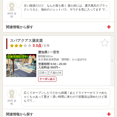
古い銭湯だけど、なんか落ち着く 個人的には、露天風呂のブラッ
クシリカと、強めのジェットバス、サウナを気に入ってます で…
40代 女
性
関連情報から探す
スパアクアス湯友楽
お気に入
りに追加
3.3点
/ 3 件
愛知県 / 一宮市
開明駅481m
名古屋鉄道尾西線「開明駅」から徒歩5分
営業時間 9:00～25:00
入浴料金 850円～
日帰り
子連れOK
クーポンあり
広くてオープンしたてだから綺麗！あとドライヤーがリファめち
ゃくちゃあって驚き！遅い時間に来たので岩盤浴は諦めたけど混
んでて…
30代 女
性
関連情報から探す