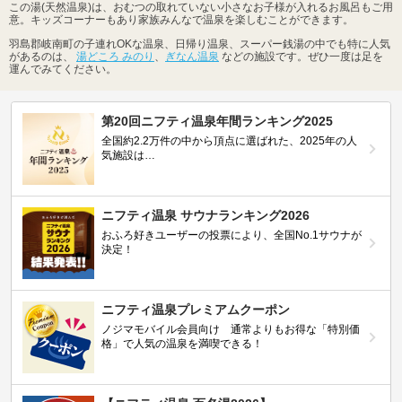
この湯(天然温泉)は、おむつの取れていない小さなお子様が入れるお風呂もご用
意。キッズコーナーもあり家族みんなで温泉を楽しむことができます。
羽島郡岐南町の子連れOKな温泉、日帰り温泉、スーパー銭湯の中でも特に人気
があるのは、
湯どころ みのり
、
ぎなん温泉
などの施設です。ぜひ一度は足を
運んでみてください。
第20回ニフティ温泉年間ランキング2025
全国約2.2万件の中から頂点に選ばれた、2025年の人
気施設は…
ニフティ温泉 サウナランキング2026
おふろ好きユーザーの投票により、全国No.1サウナが
決定！
ニフティ温泉プレミアムクーポン
ノジマモバイル会員向け 通常よりもお得な「特別価
格」で人気の温泉を満喫できる！