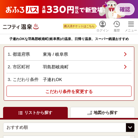
購入済チケットはこちら
ログイン
履歴
メニュー
子連れOKな羽島郡岐南町(岐阜県)の温泉、日帰り温泉、スーパー銭湯おすすめ
1. 都道府県
東海 / 岐阜県
2. 市区町村
羽島郡岐南町
3. こだわり条件
子連れOK
こだわり条件を変更する
リストから探す
地図から探す