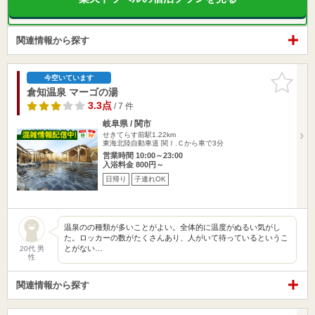
関連情報から探す
お気に入
今空いています
りに追加
倉知温泉 マーゴの湯
3.3点
/ 7 件
岐阜県 / 関市
せきてらす前駅1.22km
東海北陸自動車道 関Ｉ.Ｃから車で3分
営業時間 10:00～23:00
入浴料金 800円～
日帰り
子連れOK
温泉のの種類が多いことがよい。全体的に温度がぬるい気がし
た。ロッカーの数がたくさんあり、人がいて待っているというこ
とがない…
20代 男
性
関連情報から探す