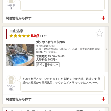
40代 男
性
関連情報から探す
白山温泉
お気に入
りに追加
5.0点
/ 1 件
愛知県 / 名古屋市西区
東枇杷島駅279m
名鉄・東枇杷島駅から徒歩2分、名鉄・栄生駅の名鉄病院
側出口から徒歩6…
営業時間 15:00～24:00
入浴料金 500円～
日帰り
子連れOK
初めて利用させていただきました 駅近の公衆浴場、銭湯です 普
通のお風呂から露天風呂、サウナなどあり サウナはスーパー…
50代～
男性
関連情報から探す