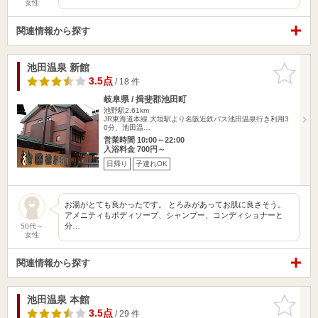
女性
関連情報から探す
池田温泉 新館
お気に入
りに追加
3.5点
/ 18 件
岐阜県 / 揖斐郡池田町
池野駅2.61km
JR東海道本線 大垣駅より名阪近鉄バス池田温泉行き利用3
0分、池田温…
営業時間 10:00～22:00
入浴料金 700円～
日帰り
子連れOK
お湯がとても良かったです。 とろみがあってお肌に良さそう。
アメニティもボディソープ、シャンプー、コンディショナーと
分…
50代～
女性
関連情報から探す
池田温泉 本館
お気に入
りに追加
3.5点
/ 29 件