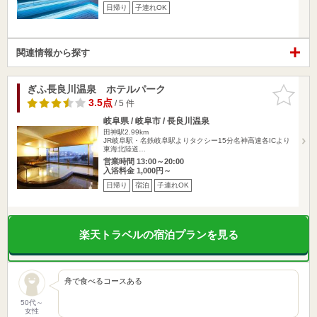
日帰り
子連れOK
関連情報から探す
ぎふ長良川温泉 ホテルパーク
お気に入
りに追加
3.5点
/ 5 件
岐阜県 / 岐阜市 / 長良川温泉
田神駅2.99km
JR岐阜駅・名鉄岐阜駅よりタクシー15分名神高速各ICより
東海北陸道…
営業時間 13:00～20:00
入浴料金 1,000円～
日帰り
宿泊
子連れOK
楽天トラベルの宿泊プランを見る
舟で食べるコースある
50代～
女性