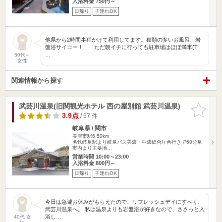
入浴料金 750円～
日帰り
子連れOK
他県から2時間半程かけて利用してます。種類の多いお風呂、岩
盤浴サイコー！ ただ朝イチに行っても駐車場はほぼ満車(T .
…
50代～
女性
関連情報から探す
武芸川温泉(旧関観光ホテル 西の屋別館 武芸川温泉)
お気に入
りに追加
3.9点
/ 57 件
岐阜県 / 関市
美濃市駅6.50km
名鉄岐阜駅より岐阜バス美濃・中濃総合庁舎行きで60分阜
市内より主要地…
営業時間 10:00～23:00
入浴料金 800円～
日帰り
子連れOK
今日は急遽お休みがもらえたので、リフレッシュデイにすべく、
武芸川温泉へ。 私は温泉よりも岩盤浴が好きなので、ささっと入
浴し…
40代 女