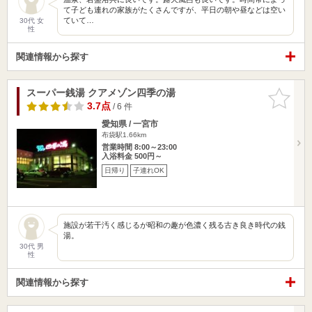
て子ども連れの家族がたくさんですが、平日の朝や昼などは空い
ていて…
30代 女
性
関連情報から探す
スーパー銭湯 クアメゾン四季の湯
お気に入
りに追加
3.7点
/ 6 件
愛知県 / 一宮市
布袋駅1.66km
営業時間 8:00～23:00
入浴料金 500円～
日帰り
子連れOK
施設が若干汚く感じるが昭和の趣が色濃く残る古き良き時代の銭
湯。
30代 男
性
関連情報から探す