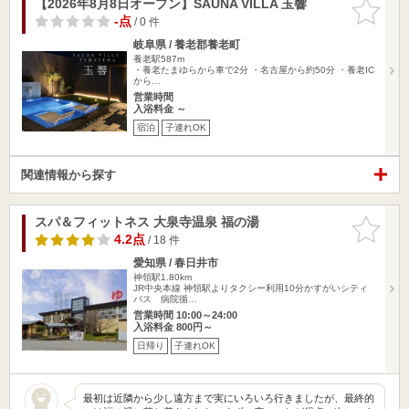
【2026年8月8日オープン】SAUNA VILLA 玉響
お気に入
りに追加
-点
/ 0 件
岐阜県 / 養老郡養老町
養老駅587m
・養老たまゆらから車で2分 ・名古屋から約50分 ・養老IC
から…
営業時間
入浴料金 ～
宿泊
子連れOK
関連情報から探す
スパ＆フィットネス 大泉寺温泉 福の湯
お気に入
りに追加
4.2点
/ 18 件
愛知県 / 春日井市
神領駅1.80km
JR中央本線 神領駅よりタクシー利用10分かすがいシティ
バス 病院循…
営業時間 10:00～24:00
入浴料金 800円～
日帰り
子連れOK
最初は近隣から少し遠方まで実にいろいろ行きましたが、最終的