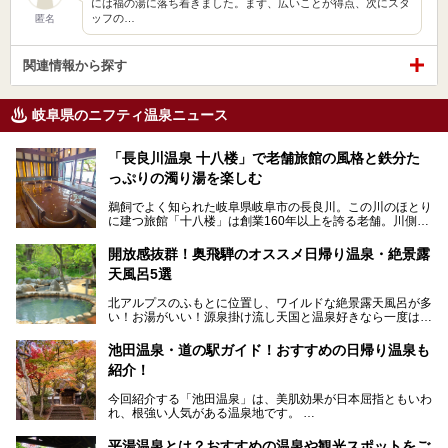
には福の湯に落ち着きました。まず、広いことが得点、次にスタ
ッフの…
匿名
関連情報から探す
岐阜県のニフティ温泉ニュース
「長良川温泉 十八楼」で老舗旅館の風格と鉄分た
っぷりの濁り湯を楽しむ
鵜飼でよく知られた岐阜県岐阜市の長良川。この川のほとり
に建つ旅館「十八楼」は創業160年以上を誇る老舗。川側の
客室からは長良川を一望、温泉はインパクトのある赤褐色の
濁り湯で、地産地消にこだわった食事も定評があります。
開放感抜群！奥飛騨のオススメ日帰り温泉・絶景露
天風呂5選
そして大浴場は日帰り入浴もできるんですよ。泊まりでも日
帰りでも楽しめる「十八楼」を、周辺の川原町の町並みや、
北アルプスのふもとに位置し、ワイルドな絶景露天風呂が多
岐阜の手仕事に触れる旅とともに楽しんでみてはいかがでし
い！お湯がいい！源泉掛け流し天国と温泉好きなら一度は行
ょう！
きたいと思う岐阜県の奥飛騨温泉郷。
───
池田温泉・道の駅ガイド！おすすめの日帰り温泉も
「平湯温泉」「福地温泉」「新平湯温泉」「栃尾温泉」「新
提供元：岐阜県【PR】
紹介！
穂高温泉」と5つの温泉地を総称して奥飛騨温泉郷と呼びま
この記事は岐阜県のPR記事です。
すが、この中でも気軽に日帰りで楽しめる開放感抜群の露天
今回紹介する「池田温泉」は、美肌効果が日本屈指ともいわ
風呂を5ヶ所ご紹介したいと思います。いずれも素晴らしい
れ、根強い人気がある温泉地です。
温泉ですよ！
岐阜県にあり、名古屋からは日帰りで、東京や大阪からなら
温泉旅として利用することができます。
平湯温泉とは？おすすめの温泉や観光スポットをご