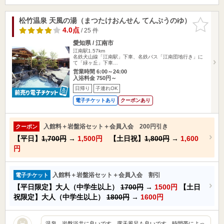
松竹温泉 天風の湯（まつたけおんせん てんぷうのゆ）
お気に入
りに追加
4.0点
/ 25 件
愛知県 / 江南市
江南駅1.57km
名鉄犬山線「江南駅」下車、名鉄バス「江南団地行き」に
て「緑ヶ丘」下車…
営業時間 6:00～24:00
入浴料金 750円～
日帰り
子連れOK
電子チケットあり
クーポンあり
入館料＋岩盤浴セット＋会員入会 200円引き
クーポン
【平日】
1,700円
→
1,500円
【土日祝】
1,800円
→
1,600
円
入館料＋岩盤浴セット＋会員入会 割引
電子チケット
【平日限定】大人（中学生以上）
1700円
→
1500円
【土日
祝限定】大人（中学生以上）
1800円
→
1600円
温泉、岩盤浴共に良いです。露天風呂も良いです。時間帯によっ