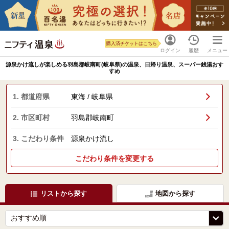
購入済チケットはこちら
ログイン
履歴
メニュー
源泉かけ流しが楽しめる羽島郡岐南町(岐阜県)の温泉、日帰り温泉、スーパー銭湯おす
すめ
1. 都道府県
東海 / 岐阜県
2. 市区町村
羽島郡岐南町
3. こだわり条件
源泉かけ流し
こだわり条件を変更する
リストから探す
地図から探す