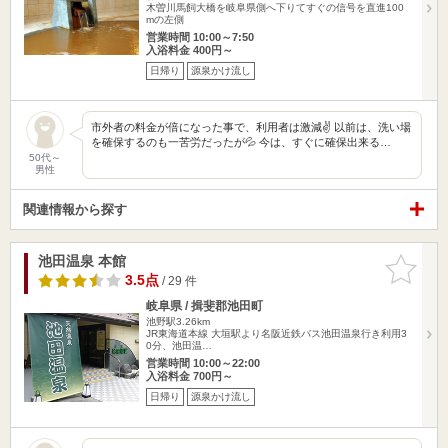
木曽川馬飼大橋を岐阜県側へ下りてすぐの信号を直進100
mの左側
営業時間 10:00～7:50
入浴料金 400円～
日帰り
源泉かけ流し
市外者の料金が倍になった事で、利用者は激減✌️ 以前は、洗い場
を確保するのも一苦労だったが💦 今は、すぐに確保出来る…
50代～
男性
関連情報から探す
池田温泉 本館
お気に入
りに追加
3.5点
/ 29 件
岐阜県 / 揖斐郡池田町
池野駅3.26km
JR東海道本線 大垣駅より名阪近鉄バス池田温泉行き利用3
0分、池田温…
営業時間 10:00～22:00
入浴料金 700円～
日帰り
源泉かけ流し