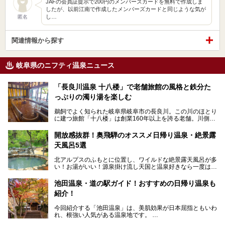
JAFの会員証提示で200円のメンバーズカードを無料で作成しま
したが、以前江南で作成したメンバーズカードと同じような気が
し…
匿名
関連情報から探す
岐阜県のニフティ温泉ニュース
「長良川温泉 十八楼」で老舗旅館の風格と鉄分た
っぷりの濁り湯を楽しむ
鵜飼でよく知られた岐阜県岐阜市の長良川。この川のほとり
に建つ旅館「十八楼」は創業160年以上を誇る老舗。川側の
客室からは長良川を一望、温泉はインパクトのある赤褐色の
濁り湯で、地産地消にこだわった食事も定評があります。
開放感抜群！奥飛騨のオススメ日帰り温泉・絶景露
天風呂5選
そして大浴場は日帰り入浴もできるんですよ。泊まりでも日
帰りでも楽しめる「十八楼」を、周辺の川原町の町並みや、
北アルプスのふもとに位置し、ワイルドな絶景露天風呂が多
岐阜の手仕事に触れる旅とともに楽しんでみてはいかがでし
い！お湯がいい！源泉掛け流し天国と温泉好きなら一度は行
ょう！
きたいと思う岐阜県の奥飛騨温泉郷。
───
池田温泉・道の駅ガイド！おすすめの日帰り温泉も
「平湯温泉」「福地温泉」「新平湯温泉」「栃尾温泉」「新
提供元：岐阜県【PR】
紹介！
穂高温泉」と5つの温泉地を総称して奥飛騨温泉郷と呼びま
この記事は岐阜県のPR記事です。
すが、この中でも気軽に日帰りで楽しめる開放感抜群の露天
今回紹介する「池田温泉」は、美肌効果が日本屈指ともいわ
風呂を5ヶ所ご紹介したいと思います。いずれも素晴らしい
れ、根強い人気がある温泉地です。
温泉ですよ！
岐阜県にあり、名古屋からは日帰りで、東京や大阪からなら