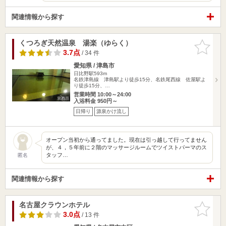
関連情報から探す
くつろぎ天然温泉 湯楽（ゆらく）
お気に入
りに追加
3.7点
/ 34 件
愛知県 / 津島市
日比野駅593m
名鉄津島線 津島駅より徒歩15分、名鉄尾西線 佐屋駅よ
り徒歩15分、…
営業時間 10:00～24:00
入浴料金 950円～
日帰り
源泉かけ流し
オープン当初から通ってました。現在は引っ越して行ってません
が、４，５年前に２階のマッサージルームでツイストパーマのス
タッフ…
匿名
関連情報から探す
名古屋クラウンホテル
お気に入
りに追加
3.0点
/ 13 件