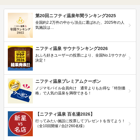
第20回ニフティ温泉年間ランキング2025
全国約2.2万件の中から頂点に選ばれた、2025年の人
気施設は…
ニフティ温泉 サウナランキング2026
おふろ好きユーザーの投票により、全国No.1サウナが
決定！
ニフティ温泉プレミアムクーポン
ノジマモバイル会員向け 通常よりもお得な「特別価
格」で人気の温泉を満喫できる！
【ニフティ温泉 百名湯2026】
行ってみたい施設に投票してプレゼントを当てよう！
（全10回開催 / 合計260名様）