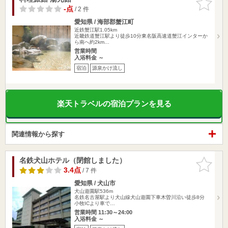
りに追加
-点
/ 2 件
愛知県 / 海部郡蟹江町
近鉄蟹江駅1.05km
近畿鉄道蟹江駅より徒歩10分東名阪高速道蟹江インターか
ら南へ約2km…
営業時間
入浴料金 ～
宿泊
源泉かけ流し
楽天トラベルの宿泊プランを見る
関連情報から探す
名鉄犬山ホテル（閉館しました）
お気に入
りに追加
3.4点
/ 7 件
愛知県 / 犬山市
犬山遊園駅536m
名鉄名古屋駅より犬山線犬山遊園下車木曽川沿い徒歩8分
小牧ICより車で…
営業時間 11:30～24:00
入浴料金 ～