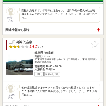
階段が急過ぎて、年寄りには危ない。 当日50発の花火が上がる
事をちゃんと教えて欲しかった。そしたらもっと楽しい旅行にな
っ…
50代～
女性
関連情報から探す
三田洞神仏温泉
お気に入
りに追加
2.6点
/ 9 件
岐阜県 / 岐阜市
田神駅6.92km
JR東海道本線岐阜駅からバス（三田洞線）。東海北陸自動
車道岐阜各務原…
営業時間 10:00～18:00
入浴料金 620円～
日帰り
源泉かけ流し
他の温浴施設ではチケットを買ってからの検温としていますが、
ここは建物に入る前に体温測定としていました。また、マスク着
用はも…
～10代
男性