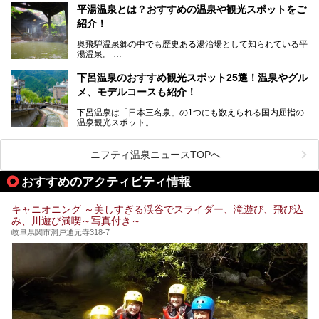
温泉旅として利用することができます。
平湯温泉とは？おすすめの温泉や観光スポットをご
紹介！
池田温泉には道の駅があるなど、温泉、観光、買い物と、さ
まざまな楽しみ方が可能です。
奥飛騨温泉郷の中でも歴史ある湯治場として知られている平
そんな池田温泉の魅力を詳しく紹介していきます！
湯温泉。
岐阜県と長野県を結ぶ安房トンネルの開通以来、東京方面か
らの利用客も増え、ますます賑わいを見せています。そこで
下呂温泉のおすすめ観光スポット25選！温泉やグル
今回は、平湯温泉の観光スポットとおすすめの温泉施設を紹
メ、モデルコースも紹介！
介します。気になる温泉をぜひチェックしてみてください。
下呂温泉は「日本三名泉」の1つにも数えられる国内屈指の
温泉観光スポット。
訪れる際には美肌で知られるお湯とあわせて、当地ならでは
のグルメを楽しんだり、周辺にある名所にも足を伸ばしたり
したいもの。
ニフティ温泉ニュースTOPへ
本記事では、下呂温泉エリアにあるおすすめの観光スポット
おすすめのアクティビティ情報
をご紹介するとともに散策する際のモデルコースもご提案。
下呂温泉観光をたっぷりとガイドします！
キャニオニング ～美しすぎる渓谷でスライダー、滝遊び、飛び込
み、川遊び満喫～写真付き～
岐阜県関市洞戸通元寺318-7