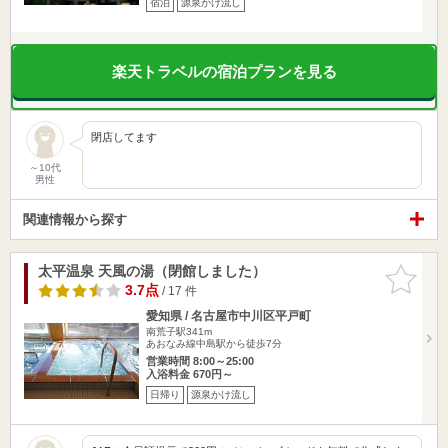
宿泊
源泉かけ流し
楽天トラベルの宿泊プランを見る
閉店してます
～10代
男性
関連情報から探す
太平温泉 天風の湯（閉館しました）
お気に入
りに追加
3.7点
/ 17 件
愛知県 / 名古屋市中川区平戸町
南荒子駅341m
あおなみ線中島駅から徒歩7分
営業時間 8:00～25:00
入浴料金 670円～
日帰り
源泉かけ流し