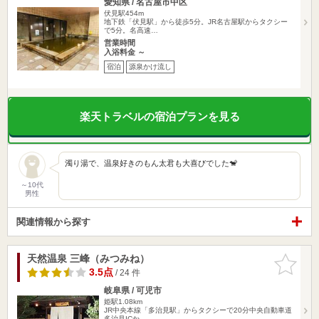
愛知県 / 名古屋市中区
伏見駅454m
地下鉄「伏見駅」から徒歩5分。JR名古屋駅からタクシー
で5分。名高速…
営業時間
入浴料金 ～
宿泊
源泉かけ流し
楽天トラベルの宿泊プランを見る
濁り湯で、温泉好きのもん太君も大喜びでした🐒
～10代
男性
関連情報から探す
天然温泉 三峰（みつみね）
お気に入
りに追加
3.5点
/ 24 件
岐阜県 / 可児市
姫駅1.08km
JR中央本線「多治見駅」からタクシーで20分中央自動車道
多治見ICか…