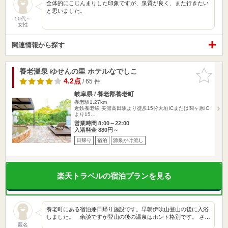
全体的にこじんまりした印象ですが、泉質が良く、また行きたい
と思いました。
50代～
女性
関連情報から探す
養老温泉 ゆせんの里 ホテルなでしこ
お気に入
りに追加
4.2点
/ 65 件
岐阜県 / 養老郡養老町
養老駅1.27km
近鉄養老線 美濃高田駅より徒歩15分大垣ICまたは関ヶ原IC
より15…
営業時間 8:00～22:00
入浴料金 880円～
日帰り
宿泊
源泉かけ流し
楽天トラベルの宿泊プランを見る
養老町にある宿泊兼日帰り施設です。早朝伊吹山登山の後に入浴
しました。 余談ですが登山の後の温泉はホント格別です。 さ…
匿名