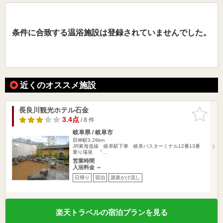
条件に合致する温浴施設は登録されていませんでした。
近くのオススメ施設
長良川観光ホテル石金
お気に入
りに追加
3.4点
/ 8 件
岐阜県 / 岐阜市
田神駅3.29km
JR東海道線 岐阜駅下車 岐阜バスターミナル12番13番
乗り場発 『…
営業時間
入浴料金 ～
日帰り
宿泊
源泉かけ流し
楽天トラベルの宿泊プランを見る