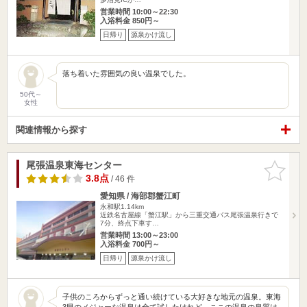
営業時間 10:00～22:30
入浴料金 850円～
日帰り
源泉かけ流し
落ち着いた雰囲気の良い温泉でした。
50代～
女性
関連情報から探す
尾張温泉東海センター
お気に入
りに追加
3.8点
/ 46 件
愛知県 / 海部郡蟹江町
永和駅1.14km
近鉄名古屋線「蟹江駅」から三重交通バス尾張温泉行きで
7分、終点下車す…
営業時間 13:00～23:00
入浴料金 700円～
日帰り
源泉かけ流し
子供のころからずっと通い続けている大好きな地元の温泉。東海
3県のメジャーな温泉は全て試したけれど、ここの温泉の泉質は