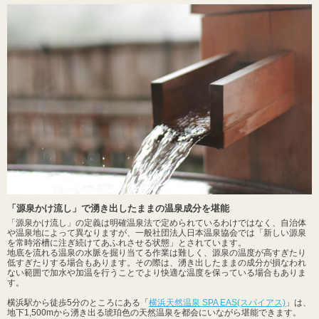
「源泉かけ流し」で湧き出したままの温泉成分を堪能
「源泉かけ流し」の定義は明確温泉法で定められているわけではなく、自治体
や温泉地によって異なりますが、一般社団法人日本温泉協会では「新しい源泉
を常時浴槽に注ぎ続けてあふれさせる状態」とされています。
地底を流れる温泉の水脈を掘り当てる作業は難しく、源泉の温度が高すぎたり
低すぎたりする場合もあります。その際は、湧き出したままの成分が損なわれ
ない範囲で加水や加温を行うことでより快適な温度を保っている場合もありま
す。
横浜駅から徒歩5分のところにある「
横浜天然温泉 SPA EAS(スパイアス)
」は、
地下1,500mから湧き出る琥珀色の天然温泉を都会にいながら堪能できます。