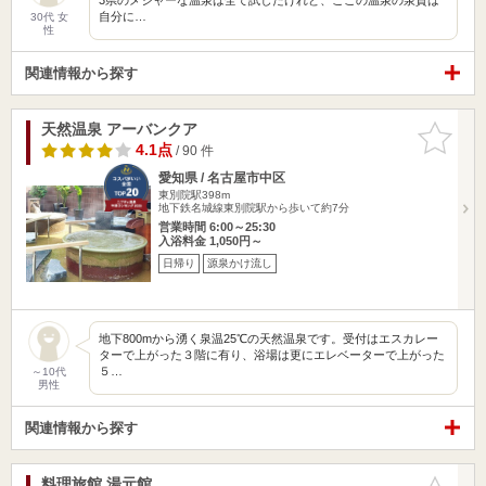
自分に…
30代 女
性
関連情報から探す
天然温泉 アーバンクア
お気に入
りに追加
4.1点
/ 90 件
愛知県 / 名古屋市中区
東別院駅398m
地下鉄名城線東別院駅から歩いて約7分
営業時間 6:00～25:30
入浴料金 1,050円～
日帰り
源泉かけ流し
地下800mから湧く泉温25℃の天然温泉です。受付はエスカレー
ターで上がった３階に有り、浴場は更にエレベーターで上がった
５…
～10代
男性
関連情報から探す
料理旅館 湯元館
お気に入