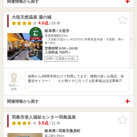
関連情報から探す
大垣天然温泉 湯の城
お気に入
りに追加
4.0点
/ 26 件
岐阜県 / 大垣市
美濃青柳駅933m
・大垣駅方面から ACCESS JR東海道本線「大垣駅」南へ
車で約1…
営業時間 6:00～24:00
入浴料金 750円～
日帰り
源泉かけ流し
他県から2時間半程かけて利用してます。種類の多いお風呂、岩
盤浴サイコー！ ただ朝イチに行っても駐車場はほぼ満車(T .
…
50代～
女性
関連情報から探す
羽島市老人福祉センター羽島温泉
お気に入
りに追加
3.5点
/ 21 件
岐阜県 / 羽島市桑原町
森上駅4.94km