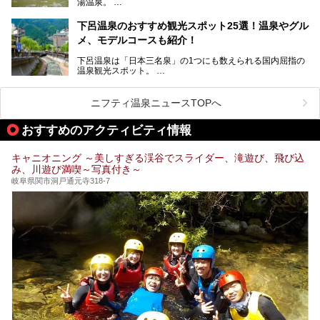
湯温泉。
岐阜県と長野県を結ぶ安房トンネルの開通以来、東京方面か
らの利用客も増え、ますます賑わいを見せています。そこで
下呂温泉のおすすめ観光スポット25選！温泉やグル
今回は、平湯温泉の観光スポットとおすすめの温泉施設を紹
メ、モデルコースも紹介！
介します。気になる温泉をぜひチェックしてみてください。
下呂温泉は「日本三名泉」の1つにも数えられる国内屈指の
温泉観光スポット。
訪れる際には美肌で知られるお湯とあわせて、当地ならでは
のグルメを楽しんだり、周辺にある名所にも足を伸ばしたり
したいもの。
ニフティ温泉ニュースTOPへ
本記事では、下呂温泉エリアにあるおすすめの観光スポット
おすすめのアクティビティ情報
をご紹介するとともに散策する際のモデルコースもご提案。
下呂温泉観光をたっぷりとガイドします！
キャニオニング ～美しすぎる渓谷でスライダー、滝遊び、飛び込
み、川遊び満喫～写真付き～
岐阜県関市洞戸通元寺318-7