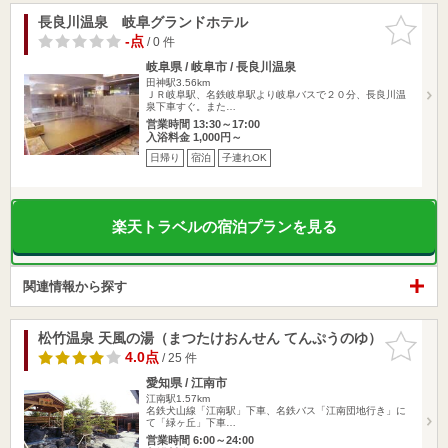
長良川温泉 岐阜グランドホテル
お気に入
りに追加
-点
/ 0 件
岐阜県 / 岐阜市 / 長良川温泉
田神駅3.56km
ＪＲ岐阜駅、名鉄岐阜駅より岐阜バスで２０分、長良川温
泉下車すぐ。また…
営業時間 13:30～17:00
入浴料金 1,000円～
日帰り
宿泊
子連れOK
楽天トラベルの宿泊プランを見る
関連情報から探す
松竹温泉 天風の湯（まつたけおんせん てんぷうのゆ）
お気に入
りに追加
4.0点
/ 25 件
愛知県 / 江南市
江南駅1.57km
名鉄犬山線「江南駅」下車、名鉄バス「江南団地行き」に
て「緑ヶ丘」下車…
営業時間 6:00～24:00