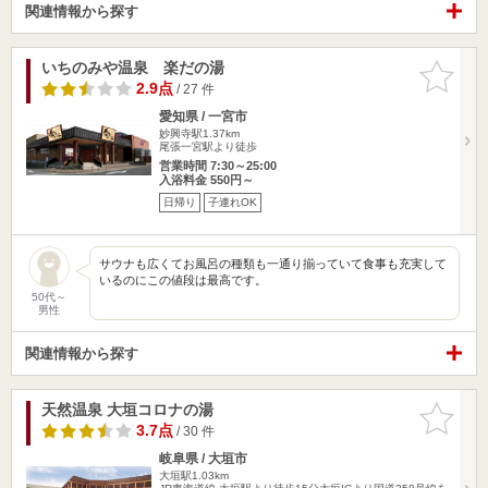
関連情報から探す
いちのみや温泉 楽だの湯
お気に入
りに追加
2.9点
/ 27 件
愛知県 / 一宮市
妙興寺駅1.37km
尾張一宮駅より徒歩
営業時間 7:30～25:00
入浴料金 550円～
日帰り
子連れOK
サウナも広くてお風呂の種類も一通り揃っていて食事も充実して
いるのにこの値段は最高です。
50代～
男性
関連情報から探す
天然温泉 大垣コロナの湯
お気に入
りに追加
3.7点
/ 30 件
岐阜県 / 大垣市
大垣駅1.03km