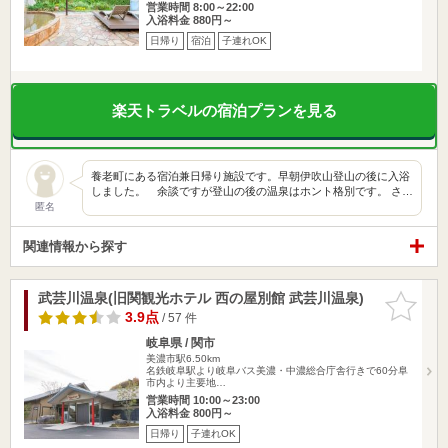
営業時間 8:00～22:00
入浴料金 880円～
日帰り
宿泊
子連れOK
楽天トラベルの宿泊プランを見る
養老町にある宿泊兼日帰り施設です。早朝伊吹山登山の後に入浴
しました。 余談ですが登山の後の温泉はホント格別です。 さ…
匿名
関連情報から探す
武芸川温泉(旧関観光ホテル 西の屋別館 武芸川温泉)
お気に入
りに追加
3.9点
/ 57 件
岐阜県 / 関市
美濃市駅6.50km
名鉄岐阜駅より岐阜バス美濃・中濃総合庁舎行きで60分阜
市内より主要地…
営業時間 10:00～23:00
入浴料金 800円～
日帰り
子連れOK