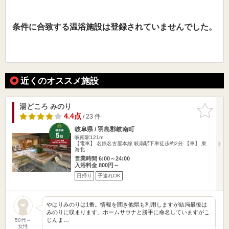
条件に合致する温浴施設は登録されていませんでした。
近くのオススメ施設
湯どころ みのり
お気に入
りに追加
4.4点
/ 23 件
岐阜県 / 羽島郡岐南町
岐南駅121m
【電車】 名鉄名古屋本線 岐南駅下車徒歩約2分 【車】 東
海北…
営業時間 6:00～24:00
入浴料金 800円～
日帰り
子連れOK
やはりみのりは1番。情報を聞き他県も利用しますが結局最後は
みのりに収まります。ホームサウナと勝手に命名していますがこ
じんま…
50代～
女性