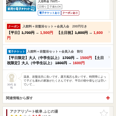
入浴料金 750円～
日帰り
子連れOK
電子チケットあり
クーポンあり
入館料＋岩盤浴セット＋会員入会 200円引き
クーポン
【平日】
1,700円
→
1,500円
【土日祝】
1,800円
→
1,600
円
入館料＋岩盤浴セット＋会員入会 割引
電子チケット
【平日限定】大人（中学生以上）
1700円
→
1500円
【土日
祝限定】大人（中学生以上）
1800円
→
1600円
温泉、岩盤浴共に良いです。露天風呂も良いです。時間帯によっ
て子ども連れの家族がたくさんですが、平日の朝や昼などは空い
ていて…
30代 女
性
関連情報から探す
アクアリゾート岐阜 ふじの湯
お気に入
りに追加