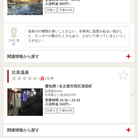
入浴料金 800円～
日帰り
子連れOK
温泉のの種類が多いことがよい。全体的に温度がぬるい気がし
た。ロッカーの数がたくさんあり、人がいて待っているというこ
とがない…
20代 男
性
関連情報から探す
比良温泉
お気に入
りに追加
-点
/ 0 件
愛知県 / 名古屋市西区清里町
比良駅643m
比良駅より徒歩約10分
営業時間 15:30～23:30
入浴料金 550円～
日帰り
子連れOK
関連情報から探す