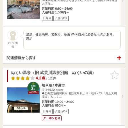
JR東海道線 大垣駅より徒歩15分大垣ICより国道258号線を
大垣市…
営業時間 6:00～24:00
入浴料金 1,000円～
日帰り
子連れOK
温泉、健美高炉、岩盤浴、漫画 Wi-Fi自分に必要なものがあり、
満足
20代 男
性
関連情報から探す
ぬくい温泉（旧 武芸川温泉別館 ぬくいの湯）
お気に入
りに追加
4.2点
/ 12 件
岐阜県 / 本巣市
美江寺駅2.68km
◆公共交通機関利用 名鉄岐阜駅より・岐阜バス「真正大縄
場線」もしく…
営業時間 10:00～24:00
入浴料金 850円～
日帰り
子連れOK
クーポンあり