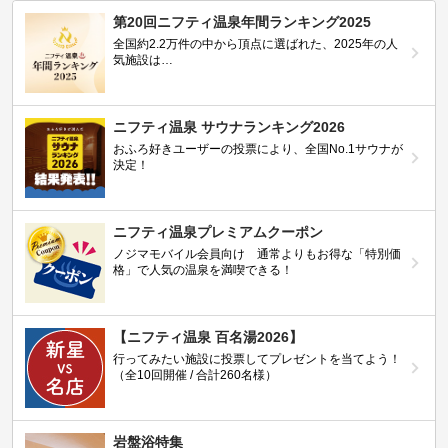
第20回ニフティ温泉年間ランキング2025
全国約2.2万件の中から頂点に選ばれた、2025年の人
気施設は…
ニフティ温泉 サウナランキング2026
おふろ好きユーザーの投票により、全国No.1サウナが
決定！
ニフティ温泉プレミアムクーポン
ノジマモバイル会員向け 通常よりもお得な「特別価
格」で人気の温泉を満喫できる！
【ニフティ温泉 百名湯2026】
行ってみたい施設に投票してプレゼントを当てよう！
（全10回開催 / 合計260名様）
岩盤浴特集