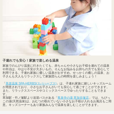
子連れでも安心！家族で楽しめる温泉
家族でのんびり温泉に行きたくても、赤ちゃんや小さなお子様を連れての温泉
や外泊は、やはり不安が大きいもの。そんなお悩みをお持ちの方でも安心して
利用できる、子連れ家族に優しい温泉がおすすめ。せっかくの癒しの温泉、お
子さんも大人もリラックスして家族団らんの時間を楽しみましょう！
「
美楽温泉 SPA-HERBS(スパハーブス)
」は、子連れ家族に嬉しいキッズルーム
が用意されており、小さなお子さんがいても安心して過ごすことができます。
また、リラックススペースやコミックスペースでゆったりすることもできま
す。
草加駅・竹ノ塚駅より送迎バスがある「
竜泉寺の湯 草加谷塚店
」では、ちびっ
この湯(天然温泉)は、おむつの取れていない小さなお子様が入れるお風呂もご用
意。キッズコーナーもあり家族みんなで温泉を楽しむことができます。