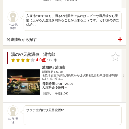
入鹿池の畔に建ち、明るい時間帯であればロビーや風呂場から眼
前に広がる入鹿池を眺めることが出来るようです。 かけ湯の桝に
供給…
～10代
男性
関連情報から探す
湯のや天然温泉 湯吉郎
お気に入
りに追加
4.0点
/ 72 件
愛知県 / 清須市
新川橋駅1.53km
名鉄名古屋本線新川橋駅から徒歩東名阪自動車道甚目寺南I
Cより車で約3…
営業時間 9:00～25:00
入浴料金 900円～
日帰り
子連れOK
サウナ室内に水風呂設置!? …
40代 男
性