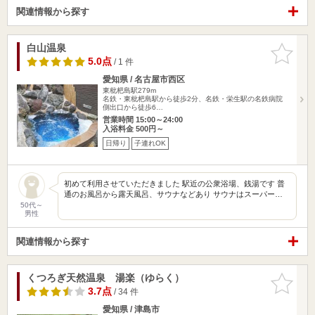
関連情報から探す
白山温泉
お気に入
りに追加
5.0点
/ 1 件
愛知県 / 名古屋市西区
東枇杷島駅279m
名鉄・東枇杷島駅から徒歩2分、名鉄・栄生駅の名鉄病院
側出口から徒歩6…
営業時間 15:00～24:00
入浴料金 500円～
日帰り
子連れOK
初めて利用させていただきました 駅近の公衆浴場、銭湯です 普
通のお風呂から露天風呂、サウナなどあり サウナはスーパー…
50代～
男性
関連情報から探す
くつろぎ天然温泉 湯楽（ゆらく）
お気に入
りに追加
3.7点
/ 34 件
愛知県 / 津島市