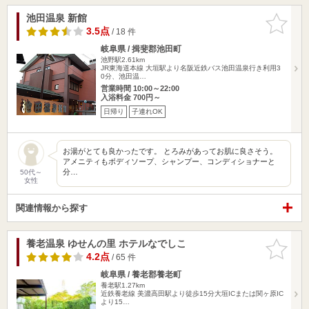
池田温泉 新館
お気に入
りに追加
3.5点
/ 18 件
岐阜県 / 揖斐郡池田町
池野駅2.61km
JR東海道本線 大垣駅より名阪近鉄バス池田温泉行き利用3
0分、池田温…
営業時間 10:00～22:00
入浴料金 700円～
日帰り
子連れOK
お湯がとても良かったです。 とろみがあってお肌に良さそう。
アメニティもボディソープ、シャンプー、コンディショナーと
分…
50代～
女性
関連情報から探す
養老温泉 ゆせんの里 ホテルなでしこ
お気に入
りに追加
4.2点
/ 65 件
岐阜県 / 養老郡養老町
養老駅1.27km
近鉄養老線 美濃高田駅より徒歩15分大垣ICまたは関ヶ原IC
より15…