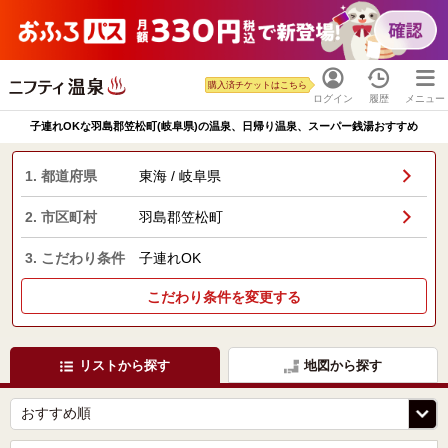
購入済チケットはこちら
ログイン
履歴
メニュー
子連れOKな羽島郡笠松町(岐阜県)の温泉、日帰り温泉、スーパー銭湯おすすめ
1. 都道府県
東海 / 岐阜県
2. 市区町村
羽島郡笠松町
3. こだわり条件
子連れOK
こだわり条件を変更する
リストから探す
地図から探す