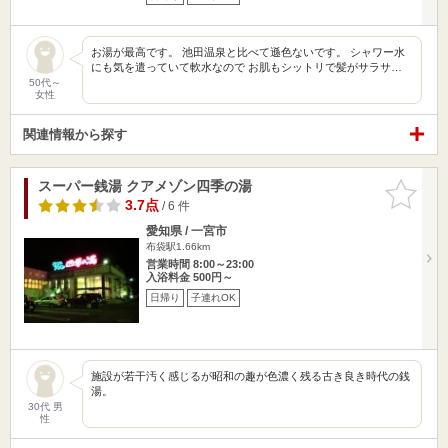
お湯が最高です。 池田温泉と比べて遜色ないです。 シャワー水
にも気を遣っていて軟水なので お肌もシットリで髪がサラサ…
50代～
女性
関連情報から探す
スーパー銭湯 クアメゾン四季の湯
お気に入
りに追加
3.7点
/ 6 件
愛知県 / 一宮市
布袋駅1.66km
営業時間 8:00～23:00
入浴料金 500円～
日帰り
子連れOK
施設が若干汚く感じるが昭和の趣が色濃く残る古き良き時代の銭
湯。
30代 男
性