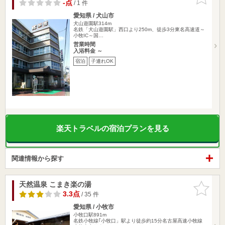
りに追加
-点
/ 1 件
愛知県 / 犬山市
犬山遊園駅314m
名鉄「犬山遊園駅」西口より250m、徒歩3分東名高速道～
小牧IC～国…
営業時間
入浴料金 ～
宿泊
子連れOK
楽天トラベルの宿泊プランを見る
関連情報から探す
天然温泉 こまき楽の湯
お気に入
りに追加
3.3点
/ 35 件
愛知県 / 小牧市
小牧口駅891m
名鉄小牧線｢小牧口」駅より徒歩約15分名古屋高速小牧線