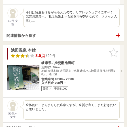
今日は急遽お休みがもらえたので、リフレッシュデイにすべく、
武芸川温泉へ。 私は温泉よりも岩盤浴が好きなので、ささっと入
浴し…
40代 女
性
関連情報から探す
池田温泉 本館
お気に入
りに追加
3.5点
/ 29 件
岐阜県 / 揖斐郡池田町
池野駅3.26km
JR東海道本線 大垣駅より名阪近鉄バス池田温泉行き利用3
0分、池田温…
営業時間 10:00～22:00
入浴料金 700円～
日帰り
子連れOK
全体的にこじんまりした印象ですが、泉質が良く、また行きたい
と思いました。
50代～
女性