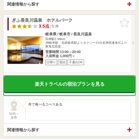
関連情報から探す
ぎふ長良川温泉 ホテルパーク
お気に入
りに追加
3.5点
/ 5 件
岐阜県 / 岐阜市 / 長良川温泉
田神駅2.99km
JR岐阜駅・名鉄岐阜駅よりタクシー15分名神高速各ICより
東海北陸道…
営業時間 13:00～20:00
入浴料金 1,000円～
日帰り
宿泊
子連れOK
楽天トラベルの宿泊プランを見る
舟で食べるコースある
50代～
女性
関連情報から探す