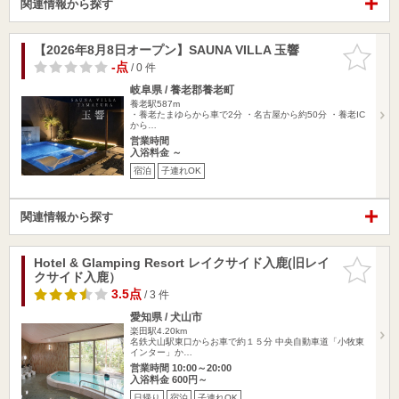
関連情報から探す
【2026年8月8日オープン】SAUNA VILLA 玉響
お気に入
りに追加
-点
/ 0 件
岐阜県 / 養老郡養老町
養老駅587m
・養老たまゆらから車で2分 ・名古屋から約50分 ・養老IC
から…
営業時間
入浴料金 ～
宿泊
子連れOK
関連情報から探す
Hotel & Glamping Resort レイクサイド入鹿(旧レイ
お気に入
クサイド入鹿）
りに追加
3.5点
/ 3 件
愛知県 / 犬山市
楽田駅4.20km
名鉄犬山駅東口からお車で約１５分 中央自動車道「小牧東
インター」か…
営業時間 10:00～20:00
入浴料金 600円～
日帰り
宿泊
子連れOK