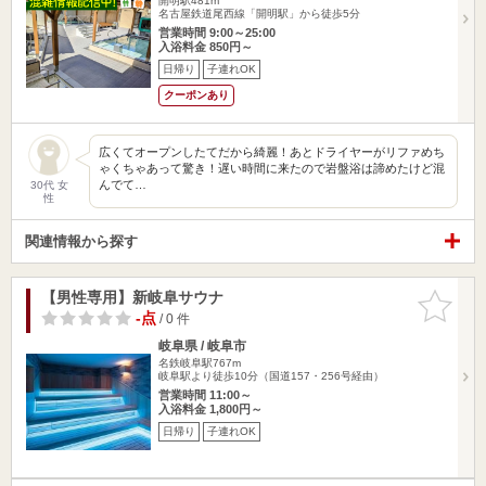
開明駅481m
名古屋鉄道尾西線「開明駅」から徒歩5分
営業時間 9:00～25:00
入浴料金 850円～
日帰り
子連れOK
クーポンあり
広くてオープンしたてだから綺麗！あとドライヤーがリファめち
ゃくちゃあって驚き！遅い時間に来たので岩盤浴は諦めたけど混
んでて…
30代 女
性
関連情報から探す
【男性専用】新岐阜サウナ
お気に入
りに追加
-点
/ 0 件
岐阜県 / 岐阜市
名鉄岐阜駅767m
岐阜駅より徒歩10分（国道157・256号経由）
営業時間 11:00～
入浴料金 1,800円～
日帰り
子連れOK