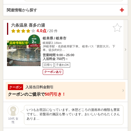
関連情報から探す
六条温泉 喜多の湯
お気に入
りに追加
4.0点
/ 20 件
岐阜県 / 岐阜市
岐南駅2.16km
JR岐阜駅・名鉄岐阜駅下車。 岐阜バス「茜部大川」 下
車。徒歩約8分…
営業時間 9:00～25:00
入浴料金 750円～
日帰り
子連れOK
クーポンあり
入浴当日料金割引
クーポン
クーポンのご提示で
50円引き！
いつもお世話になっています。休憩どころの漫画本の種類も豊富
ですし、岩盤浴の施設も整っています。おいしいものもたくさん
ありま…
10代 女
性