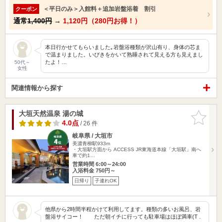
＜平日のみ＞入館料＋追加岩盤浴着 割引
クーポン
通常
1,400円
→
1,120円（280円お得！）
本日行かせてもらいました｡岩盤浴種類が沢山有り、身体の芯ま
で温まりました。いびきをかいて熟睡されて見える方も見えまし
たよ！…
50代～
女性
関連情報から探す
大垣天然温泉 湯の城
お気に入
りに追加
4.0点
/ 26 件
岐阜県 / 大垣市
美濃青柳駅933m
・大垣駅方面から ACCESS JR東海道本線「大垣駅」南へ
車で約1…
営業時間 6:00～24:00
入浴料金 750円～
日帰り
子連れOK
他県から2時間半程かけて利用してます。種類の多いお風呂、岩
盤浴サイコー！ ただ朝イチに行っても駐車場はほぼ満車(T .