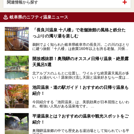
関連情報から探す
岐阜県のニフティ温泉ニュース
「長良川温泉 十八楼」で老舗旅館の風格と鉄分た
っぷりの濁り湯を楽しむ
鵜飼でよく知られた岐阜県岐阜市の長良川。この川のほとり
に建つ旅館「十八楼」は創業160年以上を誇る老舗。川側の
客室からは長良川を一望、温泉はインパクトのある赤褐色の
濁り湯で、地産地消にこだわった食事も定評があります。
開放感抜群！奥飛騨のオススメ日帰り温泉・絶景露
天風呂5選
そして大浴場は日帰り入浴もできるんですよ。泊まりでも日
帰りでも楽しめる「十八楼」を、周辺の川原町の町並みや、
北アルプスのふもとに位置し、ワイルドな絶景露天風呂が多
岐阜の手仕事に触れる旅とともに楽しんでみてはいかがでし
い！お湯がいい！源泉掛け流し天国と温泉好きなら一度は行
ょう！
きたいと思う岐阜県の奥飛騨温泉郷。
───
池田温泉・道の駅ガイド！おすすめの日帰り温泉も
「平湯温泉」「福地温泉」「新平湯温泉」「栃尾温泉」「新
提供元：岐阜県【PR】
紹介！
穂高温泉」と5つの温泉地を総称して奥飛騨温泉郷と呼びま
この記事は岐阜県のPR記事です。
すが、この中でも気軽に日帰りで楽しめる開放感抜群の露天
今回紹介する「池田温泉」は、美肌効果が日本屈指ともいわ
風呂を5ヶ所ご紹介したいと思います。いずれも素晴らしい
れ、根強い人気がある温泉地です。
温泉ですよ！
岐阜県にあり、名古屋からは日帰りで、東京や大阪からなら
温泉旅として利用することができます。
平湯温泉とは？おすすめの温泉や観光スポットをご
紹介！
池田温泉には道の駅があるなど、温泉、観光、買い物と、さ
まざまな楽しみ方が可能です。
奥飛騨温泉郷の中でも歴史ある湯治場として知られている平
そんな池田温泉の魅力を詳しく紹介していきます！