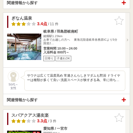
関連情報から探す
ぎなん温泉
お気に入
りに追加
3.4点
/ 11 件
岐阜県 / 羽島郡岐南町
細畑駅1.23km
お車でお越しの方へ 東海北陸道岐阜各務原ICより5分
国道2…
営業時間 10:00～24:00
入浴料金 800円～
日帰り
子連れOK
サウナは広くて温度高め 常連さんらしきマダムも黙浴 ドライヤ
ーは種類が多くて良い 洗面スペースが狭すぎる為、常に待ち…
50代～
女性
関連情報から探す
スパアクアス湯友楽
お気に入
りに追加
3.3点
/ 3 件
愛知県 / 一宮市