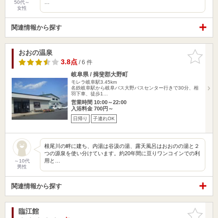
…
50代～
女性
関連情報から探す
おおの温泉
お気に入
りに追加
3.8点
/ 6 件
岐阜県 / 揖斐郡大野町
モレラ岐阜駅3.45km
名鉄岐阜駅から岐阜バス大野バスセンター行きで30分、相
羽下車、徒歩1…
営業時間 10:00～22:00
入浴料金 700円～
日帰り
子連れOK
根尾川の畔に建ち、内湯は谷汲の湯、露天風呂はおおのの湯と２
つの源泉を使い分けています。約20年間に亘りワンコインでの利
用と…
～10代
男性
関連情報から探す
臨江館
お気に入