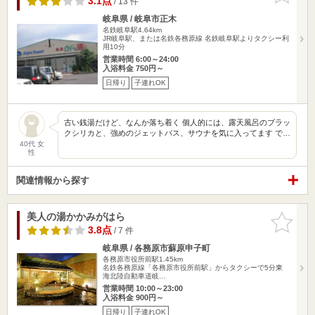
3.1点
/ 13 件
岐阜県 / 岐阜市正木
名鉄岐阜駅4.64km
JR岐阜駅、または名鉄各務原線 名鉄岐阜駅よりタクシー利
用10分
営業時間 6:00～24:00
入浴料金 750円～
日帰り
子連れOK
古い銭湯だけど、なんか落ち着く 個人的には、露天風呂のブラッ
クシリカと、強めのジェットバス、サウナを気に入ってます で…
40代 女
性
関連情報から探す
美人の湯かかみがはら
お気に入
りに追加
3.8点
/ 7 件
岐阜県 / 各務原市蘇原申子町
各務原市役所前駅1.45km
名鉄各務原線「各務原市役所前駅」からタクシーで5分東
海北陸自動車道岐…
営業時間 10:00～23:00
入浴料金 900円～
日帰り
子連れOK