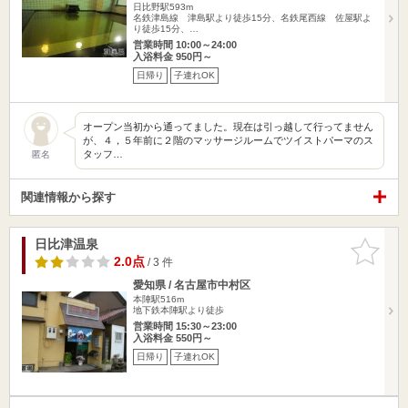
日比野駅593m
名鉄津島線 津島駅より徒歩15分、名鉄尾西線 佐屋駅よ
り徒歩15分、…
営業時間 10:00～24:00
入浴料金 950円～
日帰り
子連れOK
オープン当初から通ってました。現在は引っ越して行ってません
が、４，５年前に２階のマッサージルームでツイストパーマのス
タッフ…
匿名
関連情報から探す
日比津温泉
お気に入
りに追加
2.0点
/ 3 件
愛知県 / 名古屋市中村区
本陣駅516m
地下鉄本陣駅より徒歩
営業時間 15:30～23:00
入浴料金 550円～
日帰り
子連れOK