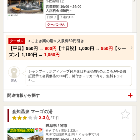
小牧南出口よ…
営業時間 10:00～24:00
入浴料金 950円～
日帰り
子連れOK
クーポンあり
＜こまき楽の湯＞入泉料50円引き
クーポン
【平日】
950円
→
900円
【土日祝】
1,000円
→
950円
【シー
ズン】
1,100円
→
1,050円
シャンプー，ボディソープ付き休日料金650円のところJAF会員
証提示で会員価格の600円。鍵付きロッカー有り、無料ドライ
ヤ…
匿名
関連情報から探す
倉知温泉 マーゴの湯
お気に入
りに追加
3.3点
/ 7 件
岐阜県 / 関市
せきてらす前駅1.22km
東海北陸自動車道 関Ｉ.Ｃから車で3分
営業時間 10:00～23:00