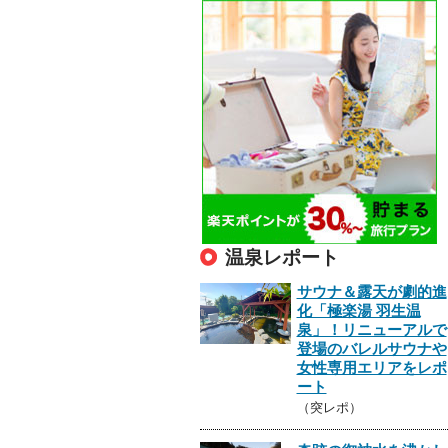
温泉レポート
サウナ＆露天が劇的進
化「極楽湯 羽生温
泉」！リニューアルで
登場のバレルサウナや
女性専用エリアをレポ
ート
（突レポ）