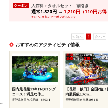
入館料＋タオルセット 割引き
クーポン
通常
1,320円
→
1,210円（110円お
他にも1種類のクーポンがあります
前へ
1
次へ
おすすめのアクティビティ情報
国内最長級13キロのロング
【長野・飯田】全国2位！
コース！満足な体...
内最長級13km...
長野県飯田市松尾新井6703-1
長野県飯田市桐林1951-5