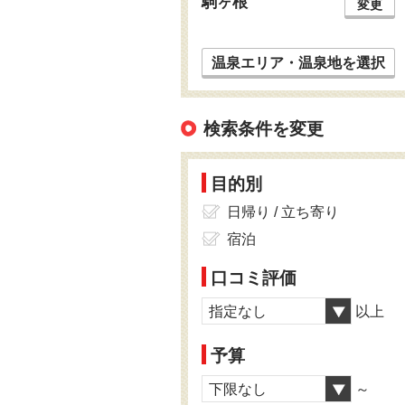
駒ヶ根
変更
温泉エリア・温泉地を選択
検索条件を変更
目的別
日帰り / 立ち寄り
宿泊
口コミ評価
指定なし
以上
予算
下限なし
～