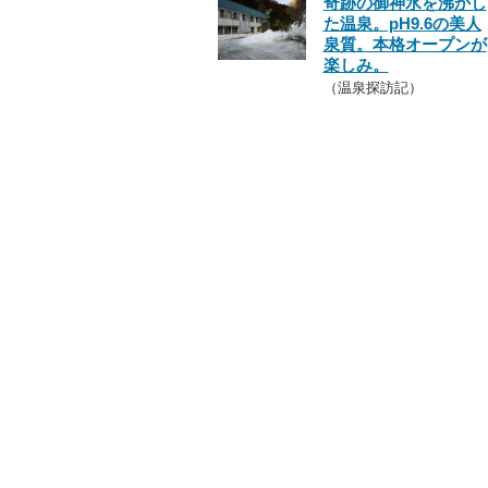
奇跡の御神水を沸かし
た温泉。pH9.6の美人
泉質。本格オープンが
楽しみ。
（温泉探訪記）