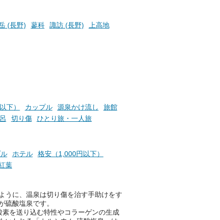
楽し
ふろ
 (長野)
蓼科
諏訪 (長野)
上高地
円以下）
カップル
源泉かけ流し
旅館
呂
切り傷
ひとり旅・一人旅
プル
ホテル
格安（1,000円以下）
紅葉
ように、温泉は切り傷を治す手助けをす
が硫酸塩泉です。
酸素を送り込む特性やコラーゲンの生成