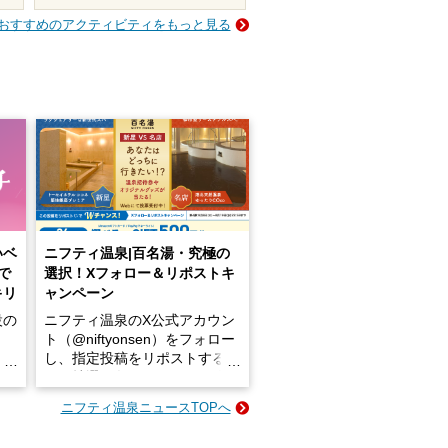
おすすめのアクティビティをもっと見る
いベ
ニフティ温泉|百名湯・究極の
で
選択！Xフォロー＆リポストキ
キリ
ャンペーン
設の
ニフティ温泉のX公式アカウン
ト（@niftyonsen）をフォロー
し、指定投稿をリポストする
占い
と、抽選で各回26（ふろ）名
な
様（合計260名様）に選べるe-
ニフティ温泉ニュースTOPへ
ン
GIFT500円分をプレゼントい
たします。