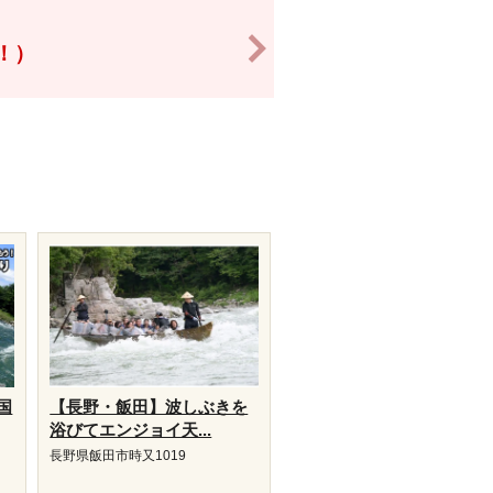
>
得！）
国
【長野・飯田】波しぶきを
浴びてエンジョイ天...
長野県飯田市時又1019