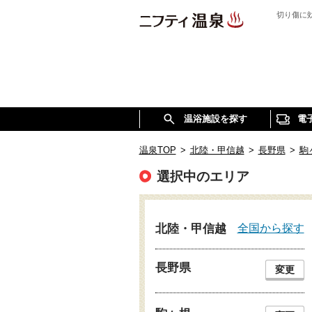
切り傷に
温浴施設を探す
電
温泉TOP
>
北陸・甲信越
>
長野県
>
駒
選択中のエリア
全国から探す
北陸・甲信越
長野県
変更