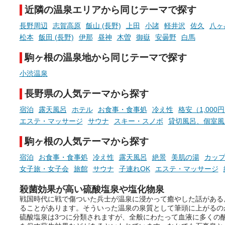
まったスポットが続々登場して
近隣の温泉エリアから同じテーマで探す
います。
手相やタロットなど気軽に
現地取材記事もあわせて紹介し
める占いで、“ととのう”お
長野周辺
志賀高原
飯山 (長野)
上田
小諸
軽井沢
佐久
八ヶ岳
ていますので、気になる施設は
時間を、もっと特別に。
松本
飯田 (長野)
伊那
昼神
木曽
御嶽
安曇野
白馬
ぜひチェックして次のおでかけ
先の参考にしてみてください
駒ヶ根の温泉地から同じテーマで探す
ね。
小渋温泉
長野県の人気テーマから探す
宿泊
露天風呂
ホテル
お食事・食事処
冷え性
格安（1,000
エステ・マッサージ
サウナ
スキー・スノボ
貸切風呂、個室風
駒ヶ根の人気テーマから探す
宿泊
お食事・食事処
冷え性
露天風呂
絶景
美肌の湯
カッ
女子旅・女子会
旅館
サウナ
子連れOK
エステ・マッサージ
殺菌効果が高い硫酸塩泉や塩化物泉
戦国時代に戦で傷ついた兵士が温泉に浸かって癒やした話がある
ることがあります。そういった温泉の泉質として筆頭に上がるの
硫酸塩泉は3つに分類されますが、全般にわたって血液に多くの