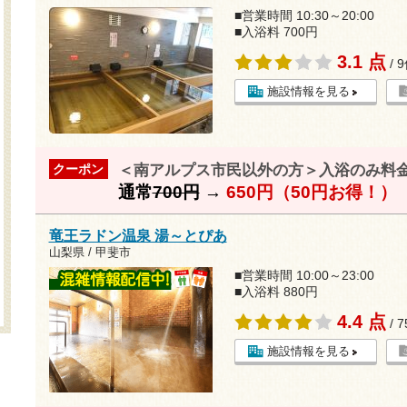
■営業時間 10:30～20:00
■入浴料 700円
3.1 点
/ 
施設情報を見る
＜南アルプス市民以外の方＞入浴のみ料
クーポン
通常
700円
→
650円（50円お得！）
竜王ラドン温泉 湯～とぴあ
山梨県 / 甲斐市
■営業時間 10:00～23:00
■入浴料 880円
4.4 点
/ 
施設情報を見る