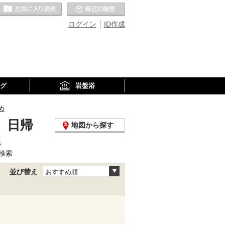
お気に入りの温泉
最近の履歴
ログイン
ID作成
グ
岩盤浴
め
、日帰
地図から探す
選
検索
並び替え
おすすめ順