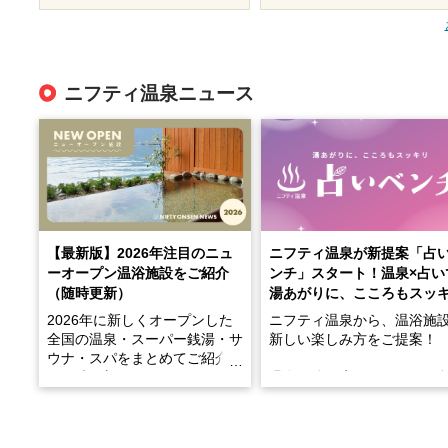
ニフティ温泉ニュース
【最新版】2026年注目のニュ
ニフティ温泉が新提案「占
ーオープン温浴施設をご紹介
ンチ」スタート！温泉×占い
（随時更新）
湯あがりに、こころもスッ
2026年に新しくオープンした
ニフティ温泉から、温浴施
全国の温泉・スーパー銭湯・サ
新しい楽しみ方をご提案！
ウナ・スパをまとめてご紹介！
※随時更新しています
温泉で体を癒したあとに、
でこころもスッキリ──そん
天然温泉や露天風呂、注目のサ
新体験が楽しめる「占いベ
ウナなど、こだわりの魅力がつ
チ」を展開中♨