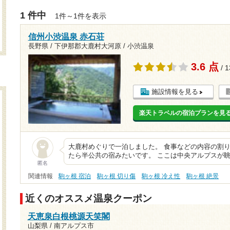
1 件中
1件～1件を表示
信州小渋温泉 赤石荘
長野県 / 下伊那郡大鹿村大河原 / 小渋温泉
3.6 点
/ 
施設情報を見る
楽天トラベルの宿泊プランを見
大鹿村めぐりで一泊しました。 食事などの内容の割
たら半公共の宿みたいです。 ここは中央アルプスが眺
匿名
関連情報
駒ヶ根 宿泊
駒ヶ根 切り傷
駒ヶ根 冷え性
駒ヶ根 絶景
近くのオススメ温泉クーポン
天恵泉白根桃源天笑閣
山梨県 / 南アルプス市