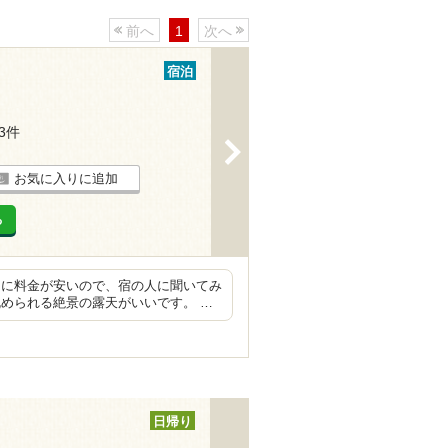
前へ
1
次へ
宿泊
13件
>
お気に入りに追加
る
りに料金が安いので、宿の人に聞いてみ
められる絶景の露天がいいです。 …
日帰り