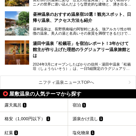
ニメの世界に迷い込んだような歴史的な建物と、湧き出る温
泉の恵みが魅力のお宿です。せっかく泊まるなら、その魅力
を隅々まで楽しみたいですよね。この記事では、金具屋での
昼神温泉のおすすめ温泉宿10選！観光スポット、日
滞在を最高の思い出にするための「楽しみ方」を徹底的にご
帰り温泉、アクセス方法も紹介
紹介します！
昼神温泉は、長野県南端の阿智村にある、強アルカリ性が特
徴の温泉。美人の湯と名高いその泉質を満喫できるだけでな
く、日本一の星空鑑賞ができる注目の温泉地です。
昼神温泉では、朝市などの観光スポットや、信州名物のおや
湯田中温泉「松籟荘」を宿泊レポート！3年かけて
きを楽しめるグルメスポットなど、観光を楽しむにはぴった
館主が作り上げた理想のラグジュアリー温泉旅館と
りの場所が豊富にあります。
この記事では、昼神温泉での滞在を充実させる宿泊施設や日
は
帰り温泉、見どころ満載の観光・グルメスポットに加え、ア
クセス方法も順に紹介します。
2024年3月にオープンしたばかりの信州・湯田中温泉「松籟
荘（しょうらいそう）」は、一日5組限定のラグジュアリー
温泉旅館。全室が源泉掛け流しの露天風呂、庭園付きで、プ
ライベートに楽しめる非日常感が味わえます。また宿泊者は
道向かいの「よろづや」の大浴場「桃山風呂」や共同浴場の
ニフティ温泉ニュースTOPへ
「湯田中大湯」も利用ができます。
屋敷温泉の人気テーマから探す
極上のお湯に浸り上質なお料理に舌鼓、特別な日に泊まりた
い湯田中温泉「松籟荘」を、実際に宿泊した目線で紹介しま
す。
露天風呂
宿泊
1
1
格安（1,000円以下）
源泉かけ流し
1
1
紅葉
塩化物泉
1
1