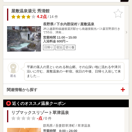
屋敷温泉湯元 秀清館
お気に入
りに追加
4.2点
/ 14 件
長野県 / 下水内郡栄村 / 屋敷温泉
JR上越新幹線越後湯沢駅から南越後観光バス森宮野原行き
で55分、津南…
営業時間 11:00～15:00
入浴料金 600円～
日帰り
宿泊
切り傷
平家の落人の里といわれる秋山郷。その山深い地に流れる中津川
沿いに佇む、屋敷温泉の一軒宿。祝日の午後、日帰り入浴して来
ました…
匿名
関連情報から探す
近くのオススメ温泉クーポン
リブマックスリゾート草津温泉
-点
/ 0 件
群馬県 / 吾妻郡草津町 / 草津温泉
営業時間 8:00～24:00