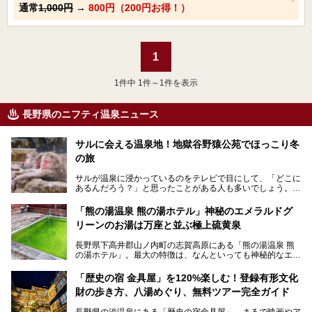
通常
1,000円
→
800円（200円お得！）
1
1
件中 1件～1件を表示
長野県のニフティ温泉ニュース
サルに会える温泉地！地獄谷野猿公苑でほっこり冬
の旅
サルが温泉に浸かっているのをテレビで目にして、「どこに
あるんだろう？」と思ったことがある人も多いでしょう。
この微笑ましい光景は、長野県にある「地獄谷野猿公苑」で
「熊の湯温泉 熊の湯ホテル」神秘のエメラルドグ
見られるもので、野生のサルが雪景色の中で温泉に浸かる姿
リーンのお湯は万座と並ぶ極上硫黄泉
を間近で観察できます。
長野県下高井郡山ノ内町の志賀高原にある「熊の湯温泉 熊
本記事では、地獄谷野猿公苑の魅力や見どころ、サルと温泉
の湯ホテル」。最大の特徴は、なんといっても神秘的なエメ
との関係性、地獄谷周辺の観光スポットについて紹介しま
ラルドグリーンのお湯。この美しいお湯に魅了され、何度も
す。サルを観察した後にほっこりと浸かれる温泉も紹介する
リピートするファンも多い温泉です。冬はスキーと一緒に楽
ので、野生のサルを観察する貴重な自然体験と温泉をあわせ
「歴史の宿 金具屋」を120%楽しむ！登録有形文化
しみたい極上の温泉を紹介します。
て楽しみたい人は、ぜひ参考にしてください。
財の歩き方、八湯めぐり、無料ツアー完全ガイド
長野県の渋温泉にある「歴史の宿金具屋」。まるで映画やア