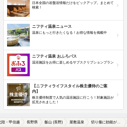
日本全国の岩盤浴情報だけをピックアップ。まとめて
検索！
ニフティ温泉ニュース
温泉にもっと行きたくなる！お得な情報を掲載中
ニフティ温泉 おふろパス
温浴施設をお得に楽しめるサブスクリプションプラン
【ニフティライフスタイル株主優待のご案
内】
株主優待制度で人気の温浴施設に行こう！対象施設が
拡充されました！
北陸・甲信越
長野県
飯山 (長野)
屋敷温泉
切り傷に効能がある屋敷温泉の温泉、日帰り温泉、スーパー銭湯おすすめ