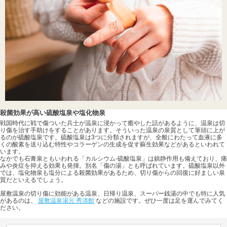
殺菌効果が高い硫酸塩泉や塩化物泉
戦国時代に戦で傷ついた兵士が温泉に浸かって癒やした話があるように、温泉は切
り傷を治す手助けをすることがあります。そういった温泉の泉質として筆頭に上が
るのが硫酸塩泉です。硫酸塩泉は3つに分類されますが、全般にわたって血液に多
くの酸素を送り込む特性やコラーゲンの生成を促す蘇生効果などがあるといわれて
います。
なかでも石膏泉ともいわれる「カルシウム-硫酸塩泉」は鎮静作用も備えており、痛
みや炎症を抑える効果も発揮。別名「傷の湯」とも呼ばれています。硫酸塩泉以外
では、塩化物泉も塩分による殺菌効果があるため、切り傷からの回復に好ましい泉
質だといえるでしょう。
屋敷温泉の切り傷に効能がある温泉、日帰り温泉、スーパー銭湯の中でも特に人気
があるのは、
屋敷温泉湯元 秀清館
などの施設です。ぜひ一度は足を運んでみてく
ださい。