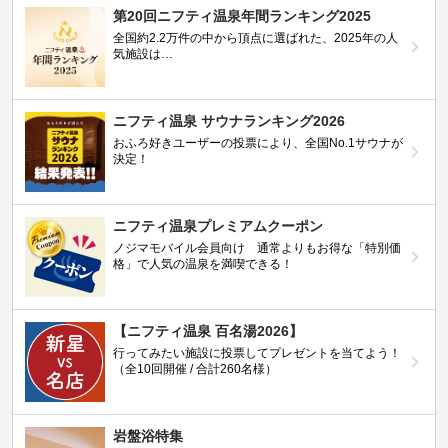
第20回ニフティ温泉年間ランキング2025
全国約2.2万件の中から頂点に選ばれた、2025年の人
気施設は…
ニフティ温泉 サウナランキング2026
おふろ好きユーザーの投票により、全国No.1サウナが
決定！
ニフティ温泉プレミアムクーポン
ノジマモバイル会員向け 通常よりもお得な「特別価
格」で人気の温泉を満喫できる！
【ニフティ温泉 百名湯2026】
行ってみたい施設に投票してプレゼントを当てよう！
（全10回開催 / 合計260名様）
岩盤浴特集