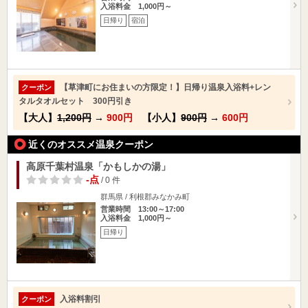
入浴料金 1,000円～
日帰り
宿泊
【草津町にお住まいの方限定！】日帰り温泉入浴料+レン
クーポン
タルタオルセット 300円引き
【大人】
1,200円
→
900円
【小人】
900円
→
600円
近くのオススメ温泉クーポン
高原千葉村温泉「かもしかの湯」
-点
/ 0 件
群馬県 / 利根郡みなかみ町
営業時間 13:00～17:00
入浴料金 1,000円～
日帰り
入浴料割引
クーポン