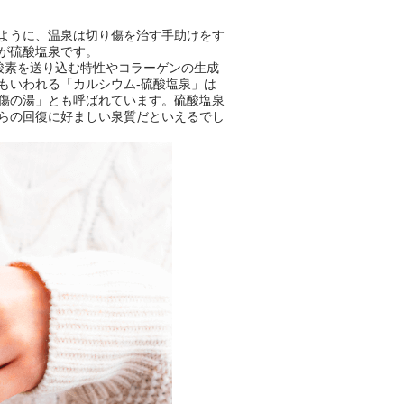
ように、温泉は切り傷を治す手助けをす
ニフティ温泉の「占いベンチ」
が硫酸塩泉です。
は、そんなあなたの心のつぶや
酸素を送り込む特性やコラーゲンの生成
きをプロの占い師に相談するこ
もいわれる「カルシウム-硫酸塩泉」は
とができるサービスです。
傷の湯」とも呼ばれています。硫酸塩泉
らの回復に好ましい泉質だといえるでし
おふろパス会員様なら、この特
別なひとときを「毎月10分無
料」でご利用いただけます。
お湯で体がほぐれたら、次は占
い師さんとお話しして、心もほ
ぐしてみませんか？