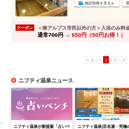
施設情報を見る
＜南アルプス市民以外の方＞入浴のみ料
クーポン
通常
700円
→
650円（50円お得！）
前へ
1
次へ
ニフティ温泉ニュース
ニフティ温泉が新提案「占いベ
ニフティ温泉|百名湯・究極