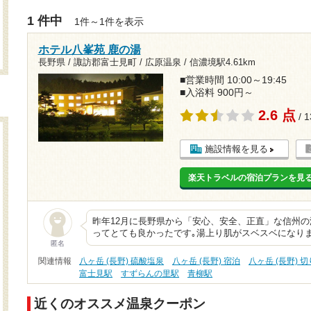
1 件中
1件～1件を表示
ホテル八峯苑 鹿の湯
長野県 / 諏訪郡富士見町 / 広原温泉 /
信濃境駅4.61km
■営業時間 10:00～19:45
■入浴料 900円～
2.6 点
/ 
施設情報を見る
楽天トラベルの宿泊プランを見
昨年12月に長野県から「安心、安全、正直」な信州
ってとても良かったです｡湯上り肌がスベスベになりま
匿名
関連情報
八ヶ岳 (長野) 硫酸塩泉
八ヶ岳 (長野) 宿泊
八ヶ岳 (長野) 
富士見駅
すずらんの里駅
青柳駅
近くのオススメ温泉クーポン