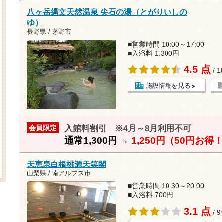
八ヶ岳縄文天然温泉 尖石の湯（とがりいしの
ゆ）
長野県 / 茅野市
■営業時間 10:00～17:00
■入浴料 1,300円
4.5 点
/ 
施設情報を見る
入館料割引 ※4月～8月利用不可
会員限定
通常
1,300円
→
1,250円（50円お得
天恵泉白根桃源天笑閣
山梨県 / 南アルプス市
■営業時間 10:30～20:00
■入浴料 700円
3.1 点
/ 