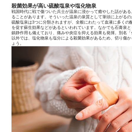
殺菌効果が高い硫酸塩泉や塩化物泉
戦国時代に戦で傷ついた兵士が温泉に浸かって癒やした話がある
ることがあります。そういった温泉の泉質として筆頭に上がるの
硫酸塩泉は3つに分類されますが、全般にわたって血液に多くの
を促す蘇生効果などがあるといわれています。なかでも石膏泉と
鎮静作用も備えており、痛みや炎症を抑える効果も発揮。別名「
以外では、塩化物泉も塩分による殺菌効果があるため、切り傷か
ょう。