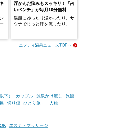
キ
浮かんだ悩みもスッキリ！「占
いベンチ」が毎月10分無料
ン
湯船にゆったり浸かったり、サ
ロー
ウナでじっと汗を流したり。
る
名
e-
ニフティ温泉ニュースTOPへ
い
そんな「一人でぼんやり過ごす
時間」、ふだん後回しにしてい
た「これからのこと」や「ちょ
っとした悩み」が、頭に浮かん
でくることはありませんか？
お風呂でリラックスしているか
円以下）
カップル
源泉かけ流し
旅館
らこそ向き合える、大切な自分
呂
切り傷
ひとり旅・一人旅
の本音。
そんな心のつぶやきを、湯あが
りの温まった心のまま相談でき
OK
エステ・マッサージ
たら素敵ですよね。