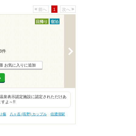
前へ
1
次へ
日帰り
宿泊
>
13件
お気に入りに追加
る
の温泉表示認定施設に認定されただけあ
すよ～!!
切り傷
八ヶ岳 (長野) カップル
信濃境駅