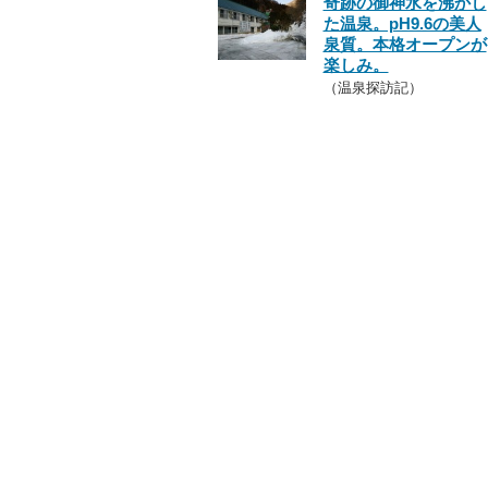
奇跡の御神水を沸かし
た温泉。pH9.6の美人
泉質。本格オープンが
楽しみ。
（温泉探訪記）