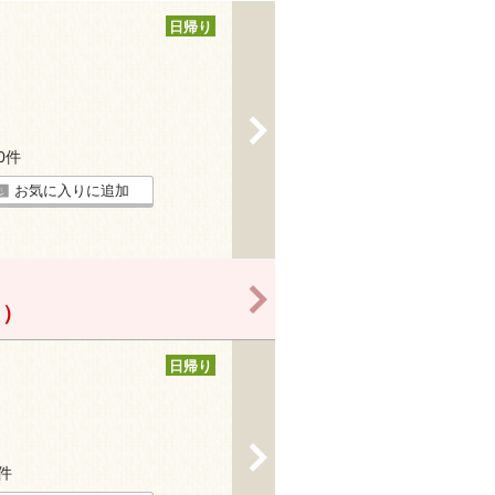
日帰り
>
10件
お気に入りに追加
>
！）
日帰り
>
9件