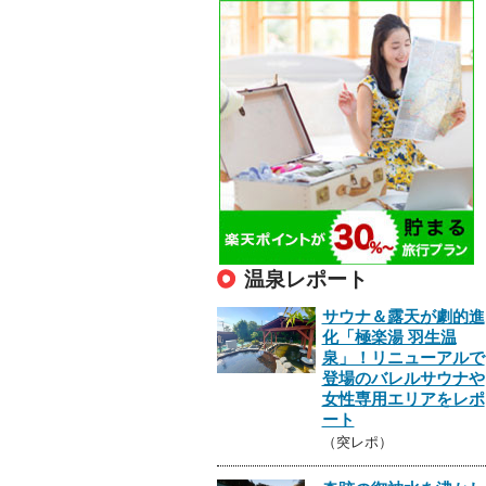
温泉レポート
サウナ＆露天が劇的進
化「極楽湯 羽生温
泉」！リニューアルで
登場のバレルサウナや
女性専用エリアをレポ
ート
（突レポ）