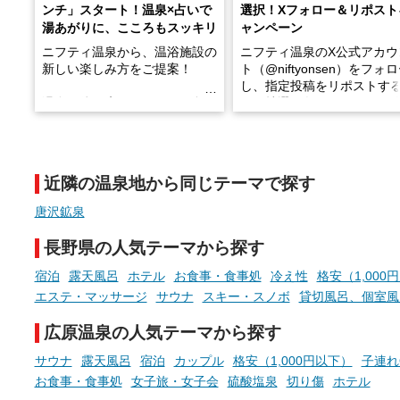
ンチ」スタート！温泉×占いで
選択！Xフォロー＆リポスト
湯あがりに、こころもスッキリ
ャンペーン
ニフティ温泉から、温浴施設の
ニフティ温泉のX公式アカウ
新しい楽しみ方をご提案！
ト（@niftyonsen）をフォ
し、指定投稿をリポストす
温泉で体を癒したあとに、占い
と、抽選で各回26（ふろ）
でこころもスッキリ──そんな
様（合計260名様）に選べる
新体験が楽しめる「占いベン
GIFT500円分をプレゼント
チ」を展開中♨
たします。
近隣の温泉地から同じテーマで探す
手相やタロットなど気軽に楽し
める占いで、“ととのう”おふろ
唐沢鉱泉
時間を、もっと特別に。
長野県の人気テーマから探す
宿泊
露天風呂
ホテル
お食事・食事処
冷え性
格安（1,000
エステ・マッサージ
サウナ
スキー・スノボ
貸切風呂、個室風
広原温泉の人気テーマから探す
サウナ
露天風呂
宿泊
カップル
格安（1,000円以下）
子連れ
お食事・食事処
女子旅・女子会
硫酸塩泉
切り傷
ホテル