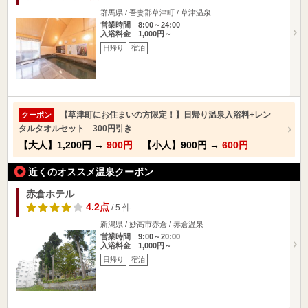
群馬県 / 吾妻郡草津町 / 草津温泉
営業時間 8:00～24:00
入浴料金 1,000円～
日帰り
宿泊
【草津町にお住まいの方限定！】日帰り温泉入浴料+レン
クーポン
タルタオルセット 300円引き
【大人】
1,200円
→
900円
【小人】
900円
→
600円
近くのオススメ温泉クーポン
赤倉ホテル
4.2点
/ 5 件
新潟県 / 妙高市赤倉 / 赤倉温泉
営業時間 9:00～20:00
入浴料金 1,000円～
日帰り
宿泊