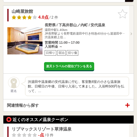
山崎屋旅館
お気に入
りに追加
4.0点
/ 2 件
長野県 / 下高井郡山ノ内町 / 安代温泉
湯田中駅1.40km
JR長野駅より長野電鉄湯田中行き特急40分から湯湯田中・
渋温泉郷上信…
営業時間 11:00～17:00
入浴料金 ～
日帰り
宿泊
切り傷
楽天トラベルの宿泊プランを見る
渋湯田中温泉郷の安代温泉に佇む、客室数8室の小さな温泉旅
館。日曜日の午後、日帰り入浴して来ました。入浴料500円を払
って、…
匿名
関連情報から探す
近くのオススメ温泉クーポン
リブマックスリゾート草津温泉
-点
/ 0 件