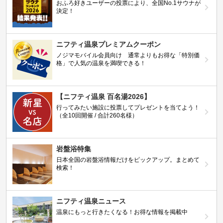
おふろ好きユーザーの投票により、全国No.1サウナが
決定！
ニフティ温泉プレミアムクーポン
ノジマモバイル会員向け 通常よりもお得な「特別価
格」で人気の温泉を満喫できる！
【ニフティ温泉 百名湯2026】
行ってみたい施設に投票してプレゼントを当てよう！
（全10回開催 / 合計260名様）
岩盤浴特集
日本全国の岩盤浴情報だけをピックアップ。まとめて
検索！
ニフティ温泉ニュース
温泉にもっと行きたくなる！お得な情報を掲載中