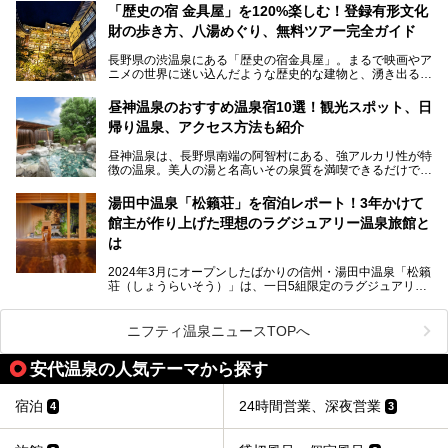
リピートするファンも多い温泉です。冬はスキーと一緒に楽
ので、野生のサルを観察する貴重な自然体験と温泉をあわせ
「歴史の宿 金具屋」を120%楽しむ！登録有形文化
しみたい極上の温泉を紹介します。
て楽しみたい人は、ぜひ参考にしてください。
財の歩き方、八湯めぐり、無料ツアー完全ガイド
長野県の渋温泉にある「歴史の宿金具屋」。まるで映画やア
ニメの世界に迷い込んだような歴史的な建物と、湧き出る温
泉の恵みが魅力のお宿です。せっかく泊まるなら、その魅力
を隅々まで楽しみたいですよね。この記事では、金具屋での
昼神温泉のおすすめ温泉宿10選！観光スポット、日
滞在を最高の思い出にするための「楽しみ方」を徹底的にご
帰り温泉、アクセス方法も紹介
紹介します！
昼神温泉は、長野県南端の阿智村にある、強アルカリ性が特
徴の温泉。美人の湯と名高いその泉質を満喫できるだけでな
く、日本一の星空鑑賞ができる注目の温泉地です。
昼神温泉では、朝市などの観光スポットや、信州名物のおや
湯田中温泉「松籟荘」を宿泊レポート！3年かけて
きを楽しめるグルメスポットなど、観光を楽しむにはぴった
館主が作り上げた理想のラグジュアリー温泉旅館と
りの場所が豊富にあります。
この記事では、昼神温泉での滞在を充実させる宿泊施設や日
は
帰り温泉、見どころ満載の観光・グルメスポットに加え、ア
クセス方法も順に紹介します。
2024年3月にオープンしたばかりの信州・湯田中温泉「松籟
荘（しょうらいそう）」は、一日5組限定のラグジュアリー
温泉旅館。全室が源泉掛け流しの露天風呂、庭園付きで、プ
ライベートに楽しめる非日常感が味わえます。また宿泊者は
道向かいの「よろづや」の大浴場「桃山風呂」や共同浴場の
ニフティ温泉ニュースTOPへ
「湯田中大湯」も利用ができます。
安代温泉の人気テーマから探す
極上のお湯に浸り上質なお料理に舌鼓、特別な日に泊まりた
い湯田中温泉「松籟荘」を、実際に宿泊した目線で紹介しま
す。
宿泊
24時間営業、深夜営業
4
3