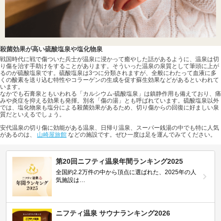
殺菌効果が高い硫酸塩泉や塩化物泉
戦国時代に戦で傷ついた兵士が温泉に浸かって癒やした話があるように、温泉は切
り傷を治す手助けをすることがあります。そういった温泉の泉質として筆頭に上が
るのが硫酸塩泉です。硫酸塩泉は3つに分類されますが、全般にわたって血液に多
くの酸素を送り込む特性やコラーゲンの生成を促す蘇生効果などがあるといわれて
います。
なかでも石膏泉ともいわれる「カルシウム-硫酸塩泉」は鎮静作用も備えており、痛
みや炎症を抑える効果も発揮。別名「傷の湯」とも呼ばれています。硫酸塩泉以外
では、塩化物泉も塩分による殺菌効果があるため、切り傷からの回復に好ましい泉
質だといえるでしょう。
安代温泉の切り傷に効能がある温泉、日帰り温泉、スーパー銭湯の中でも特に人気
があるのは、
山崎屋旅館
などの施設です。ぜひ一度は足を運んでみてください。
第20回ニフティ温泉年間ランキング2025
全国約2.2万件の中から頂点に選ばれた、2025年の人
気施設は…
ニフティ温泉 サウナランキング2026