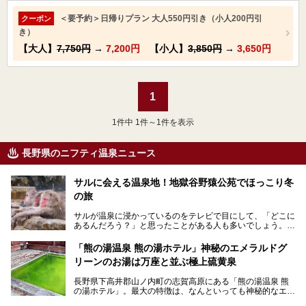
＜要予約＞日帰りプラン 大人550円引き（小人200円引
クーポン
き）
【大人】
7,750円
→
7,200円
【小人】
3,850円
→
3,650円
1
1
件中 1件～1件を表示
長野県のニフティ温泉ニュース
サルに会える温泉地！地獄谷野猿公苑でほっこり冬
の旅
サルが温泉に浸かっているのをテレビで目にして、「どこに
あるんだろう？」と思ったことがある人も多いでしょう。
この微笑ましい光景は、長野県にある「地獄谷野猿公苑」で
「熊の湯温泉 熊の湯ホテル」神秘のエメラルドグ
見られるもので、野生のサルが雪景色の中で温泉に浸かる姿
リーンのお湯は万座と並ぶ極上硫黄泉
を間近で観察できます。
長野県下高井郡山ノ内町の志賀高原にある「熊の湯温泉 熊
本記事では、地獄谷野猿公苑の魅力や見どころ、サルと温泉
の湯ホテル」。最大の特徴は、なんといっても神秘的なエメ
との関係性、地獄谷周辺の観光スポットについて紹介しま
ラルドグリーンのお湯。この美しいお湯に魅了され、何度も
す。サルを観察した後にほっこりと浸かれる温泉も紹介する