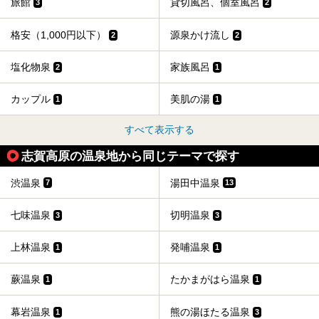
旅館
貸切風呂、個室風呂
3
2
格安（1,000円以下）
源泉かけ流し
2
2
塩化物泉
家族風呂
2
1
カップル
美肌の湯
1
1
すべて表示する
志賀高原の温泉地から同じテーマで探す
渋温泉
湯田中温泉
7
13
七味温泉
切明温泉
3
3
上林温泉
発哺温泉
1
1
蕨温泉
たかまがはら温泉
1
1
幕岩温泉
熊の湯ほたる温泉
1
3