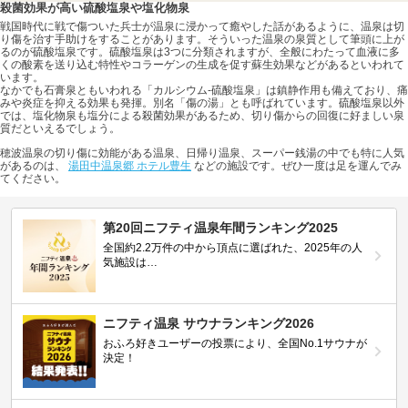
殺菌効果が高い硫酸塩泉や塩化物泉
戦国時代に戦で傷ついた兵士が温泉に浸かって癒やした話があるように、温泉は切
り傷を治す手助けをすることがあります。そういった温泉の泉質として筆頭に上が
るのが硫酸塩泉です。硫酸塩泉は3つに分類されますが、全般にわたって血液に多
くの酸素を送り込む特性やコラーゲンの生成を促す蘇生効果などがあるといわれて
います。
なかでも石膏泉ともいわれる「カルシウム-硫酸塩泉」は鎮静作用も備えており、痛
みや炎症を抑える効果も発揮。別名「傷の湯」とも呼ばれています。硫酸塩泉以外
では、塩化物泉も塩分による殺菌効果があるため、切り傷からの回復に好ましい泉
質だといえるでしょう。
穂波温泉の切り傷に効能がある温泉、日帰り温泉、スーパー銭湯の中でも特に人気
があるのは、
湯田中温泉郷 ホテル豊生
などの施設です。ぜひ一度は足を運んでみ
てください。
第20回ニフティ温泉年間ランキング2025
全国約2.2万件の中から頂点に選ばれた、2025年の人
気施設は…
ニフティ温泉 サウナランキング2026
おふろ好きユーザーの投票により、全国No.1サウナが
決定！