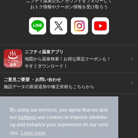
ニフティ温泉公式アカウントをフォローして
おトク情報やクーポン情報を受け取ろう
ニフティ温泉アプリ
地図から温泉検索！お得な限定クーポンも！
今すぐダウンロード！
ご意見ご要望 ・お問い合わせ
施設データの新規追加や修正依頼もこちらから
スマートフォン
/
PC
加盟店募集（資料請求）
広告出稿のご案内
By using our services, you agree that we and
our
partners
use cookies to improve advertisi
利用規約
ライフスタイルMEMBERS+規約
ng and enhance your experience on our servi
特定商取引法に基づく表記
ヘルプ
採用情報
ces.
Learn more
運営会社
個人情報保護ポリシー