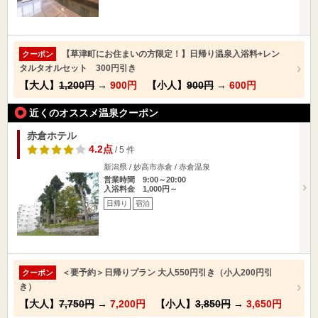
【草津町にお住まいの方限定！】日帰り温泉入浴料+レン
クーポン
タルタオルセット 300円引き
【大人】
1,200円
→
900円
【小人】
900円
→
600円
近くのオススメ温泉クーポン
赤倉ホテル
4.2点
/ 5 件
新潟県 / 妙高市赤倉 / 赤倉温泉
営業時間 9:00～20:00
入浴料金 1,000円～
日帰り
宿泊
＜要予約＞日帰りプラン 大人550円引き（小人200円引
クーポン
き）
【大人】
7,750円
→
7,200円
【小人】
3,850円
→
3,650円