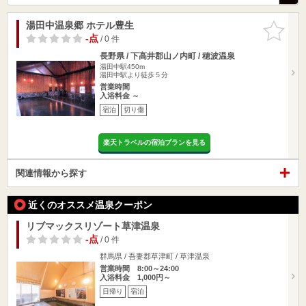
湯田中温泉郷 ホテル豊生
お気に入
りに追加
-点
/ 0 件
長野県 / 下高井郡山ノ内町 / 穂波温泉
湯田中駅450m
湯田中駅より徒歩５分
営業時間
入浴料金 ～
宿泊
切り傷
楽天トラベルの宿泊プランを見る
関連情報から探す
近くのオススメ温泉クーポン
リブマックスリゾート草津温泉
-点
/ 0 件
群馬県 / 吾妻郡草津町 / 草津温泉
営業時間 8:00～24:00
入浴料金 1,000円～
日帰り
宿泊