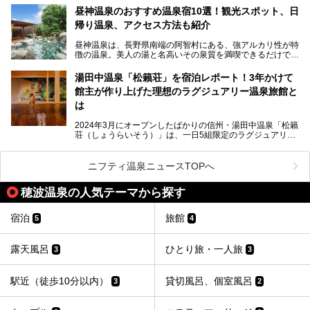
を隅々まで楽しみたいですよね。この記事では、金具屋での
昼神温泉のおすすめ温泉宿10選！観光スポット、日
滞在を最高の思い出にするための「楽しみ方」を徹底的にご
帰り温泉、アクセス方法も紹介
紹介します！
昼神温泉は、長野県南端の阿智村にある、強アルカリ性が特
徴の温泉。美人の湯と名高いその泉質を満喫できるだけでな
く、日本一の星空鑑賞ができる注目の温泉地です。
昼神温泉では、朝市などの観光スポットや、信州名物のおや
湯田中温泉「松籟荘」を宿泊レポート！3年かけて
きを楽しめるグルメスポットなど、観光を楽しむにはぴった
館主が作り上げた理想のラグジュアリー温泉旅館と
りの場所が豊富にあります。
この記事では、昼神温泉での滞在を充実させる宿泊施設や日
は
帰り温泉、見どころ満載の観光・グルメスポットに加え、ア
クセス方法も順に紹介します。
2024年3月にオープンしたばかりの信州・湯田中温泉「松籟
荘（しょうらいそう）」は、一日5組限定のラグジュアリー
温泉旅館。全室が源泉掛け流しの露天風呂、庭園付きで、プ
ライベートに楽しめる非日常感が味わえます。また宿泊者は
道向かいの「よろづや」の大浴場「桃山風呂」や共同浴場の
ニフティ温泉ニュースTOPへ
「湯田中大湯」も利用ができます。
穂波温泉の人気テーマから探す
極上のお湯に浸り上質なお料理に舌鼓、特別な日に泊まりた
い湯田中温泉「松籟荘」を、実際に宿泊した目線で紹介しま
す。
宿泊
旅館
5
4
露天風呂
ひとり旅・一人旅
3
3
駅近（徒歩10分以内）
貸切風呂、個室風呂
3
2