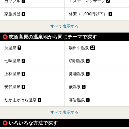
カップル
エステ・マッサージ
2
2
家族風呂
格安（1,000円以下）
1
1
すべて表示する
志賀高原の温泉地から同じテーマで探す
渋温泉
湯田中温泉
7
13
七味温泉
切明温泉
3
3
上林温泉
発哺温泉
1
1
安代温泉
蕨温泉
1
1
たかまがはら温泉
幕岩温泉
1
1
すべて表示する
いろいろな方法で探す