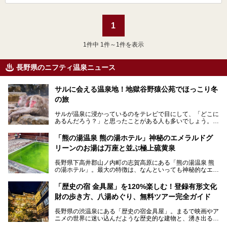
1
1
件中 1件～1件を表示
長野県のニフティ温泉ニュース
サルに会える温泉地！地獄谷野猿公苑でほっこり冬
の旅
サルが温泉に浸かっているのをテレビで目にして、「どこに
あるんだろう？」と思ったことがある人も多いでしょう。
この微笑ましい光景は、長野県にある「地獄谷野猿公苑」で
「熊の湯温泉 熊の湯ホテル」神秘のエメラルドグ
見られるもので、野生のサルが雪景色の中で温泉に浸かる姿
リーンのお湯は万座と並ぶ極上硫黄泉
を間近で観察できます。
長野県下高井郡山ノ内町の志賀高原にある「熊の湯温泉 熊
本記事では、地獄谷野猿公苑の魅力や見どころ、サルと温泉
の湯ホテル」。最大の特徴は、なんといっても神秘的なエメ
との関係性、地獄谷周辺の観光スポットについて紹介しま
ラルドグリーンのお湯。この美しいお湯に魅了され、何度も
す。サルを観察した後にほっこりと浸かれる温泉も紹介する
リピートするファンも多い温泉です。冬はスキーと一緒に楽
ので、野生のサルを観察する貴重な自然体験と温泉をあわせ
「歴史の宿 金具屋」を120%楽しむ！登録有形文化
しみたい極上の温泉を紹介します。
て楽しみたい人は、ぜひ参考にしてください。
財の歩き方、八湯めぐり、無料ツアー完全ガイド
長野県の渋温泉にある「歴史の宿金具屋」。まるで映画やア
ニメの世界に迷い込んだような歴史的な建物と、湧き出る温
泉の恵みが魅力のお宿です。せっかく泊まるなら、その魅力