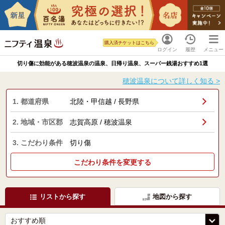
購入済チケットはこちら
ログイン
履歴
メニュー
切り傷に効能がある穂波温泉の温泉、日帰り温泉、スーパー銭湯おすすめ1選
穂波温泉について詳しく知る >
1. 都道府県
北陸・甲信越 / 長野県
2. 地域・市区郡
志賀高原 / 穂波温泉
3. こだわり条件
切り傷
こだわり条件を変更する
リストから探す
地図から探す