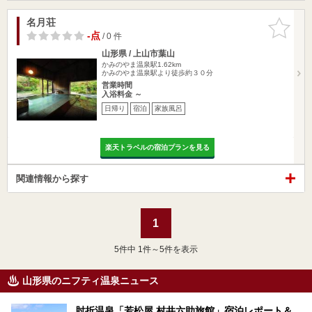
名月荘
お気に入
りに追加
-点
/ 0 件
山形県 / 上山市葉山
かみのやま温泉駅1.62km
かみのやま温泉駅より徒歩約３０分
営業時間
入浴料金 ～
日帰り
宿泊
家族風呂
楽天トラベルの宿泊プランを見る
関連情報から探す
1
5
件中 1件～5件を表示
山形県のニフティ温泉ニュース
肘折温泉「若松屋 村井六助旅館」宿泊レポート＆