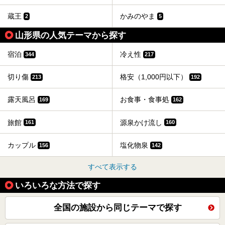
蔵王
かみのやま
2
5
山形県の人気テーマから探す
宿泊
冷え性
344
217
切り傷
格安（1,000円以下）
213
192
露天風呂
お食事・食事処
169
162
旅館
源泉かけ流し
161
160
カップル
塩化物泉
156
142
すべて表示する
いろいろな方法で探す
全国の施設から同じテーマで探す