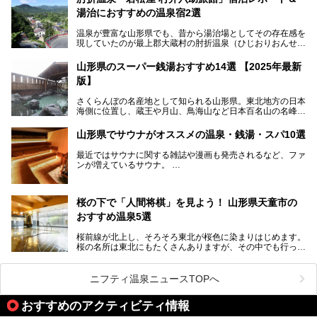
湯治におすすめの温泉宿2選
温泉が豊富な山形県でも、昔から湯治場としてその存在感を
現していたのが最上郡大蔵村の肘折温泉（ひじおりおんせ
ん）です。
今回はその肘折温泉の「若松屋 村井六助旅館」に宿泊した
山形県のスーパー銭湯おすすめ14選 【2025年最新
体験レポートとおすすめの温泉宿を2軒ご紹介します。
版】
鄙びた風情があり、源泉掛け流しの旅館も多い肘折温泉は、
じっくり名湯に浸かって癒されたい方にぴったりの温泉地で
さくらんぼの名産地として知られる山形県。東北地方の日本
す。
海側に位置し、蔵王や月山、鳥海山など日本百名山の名峰や
最上川が彩る、自然の美しい地域です。かの松尾芭蕉は「奥
の細道」全行程の1/3にあたる期間を山形県で過ごしたとい
山形県でサウナがオススメの温泉・銭湯・スパ10選
われることからも、山形の深い魅力がうかがえます。
山形県はまた、県内全域に多様な温泉があり、35ある市町
最近ではサウナに関する雑誌や漫画も発売されるなど、ファ
村のすべてで温泉が湧いているという温泉県。そんな山形県
ンが増えているサウナ。
でぜひチェックしたいスーパー銭湯をご紹介します。
しかしサウナは一口にサウナと言っても、ドライサウナ、ス
チームサウナ、塩サウナなどが存在し、施設によって様々な
桜の下で「人間将棋」を見よう！ 山形県天童市の
こだわりを持つ施設も増えています。
おすすめ温泉5選
今回はそんな今話題のサウナが楽しめる、山形県内にあるオ
ススメ温泉・銭湯・スパを10件まとめてご紹介します。
桜前線が北上し、そろそろ東北が桜色に染まりはじめます。
桜の名所は東北にもたくさんありますが、その中でも行って
みたいのは、なんといっても山形県天童市の舞鶴山。
舞鶴山の山頂まで軽いハイキングの気分で登れば、そこでは
ニフティ温泉ニュースTOPへ
なんと「人間将棋」が行われているのです！
おすすめのアクティビティ情報
「人間将棋」とは昭和31年から毎年春に山形県天童市で行
われている一大イベントで、甲冑や着物姿の武者に扮した人