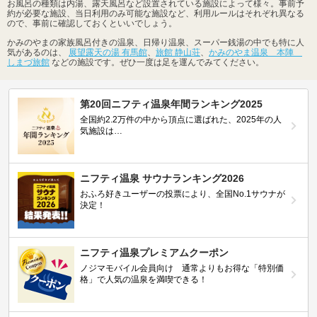
お風呂の種類は内湯、露天風呂など設置されている施設によって様々。事前予
約が必要な施設、当日利用のみ可能な施設など、利用ルールはそれぞれ異なる
ので、事前に確認しておくといいでしょう。
かみのやまの家族風呂付きの温泉、日帰り温泉、スーパー銭湯の中でも特に人
気があるのは、
展望露天の湯 有馬館
、
旅館 静山荘
、
かみのやま温泉 本陣
しまづ旅館
などの施設です。ぜひ一度は足を運んでみてください。
第20回ニフティ温泉年間ランキング2025
全国約2.2万件の中から頂点に選ばれた、2025年の人
気施設は…
ニフティ温泉 サウナランキング2026
おふろ好きユーザーの投票により、全国No.1サウナが
決定！
ニフティ温泉プレミアムクーポン
ノジマモバイル会員向け 通常よりもお得な「特別価
格」で人気の温泉を満喫できる！