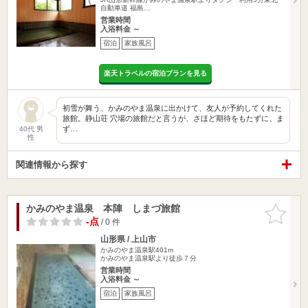
自動車道 福島…
営業時間
入浴料金 ～
宿泊
家族風呂
楽天トラベルの宿泊プランを見る
初雪が舞う、かみのやま温泉に出かけて、友人が予約してくれた
旅館。静山荘 穴場の旅館だと言うが、さほど期待をもたずに、ま
ず…
40代 男
性
関連情報から探す
かみのやま温泉 本陣 しまづ旅館
お気に入
りに追加
-点
/ 0 件
山形県 / 上山市
かみのやま温泉駅401m
かみのやま温泉駅より徒歩７分
営業時間
入浴料金 ～
宿泊
家族風呂