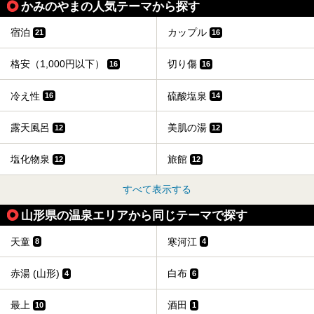
かみのやまの人気テーマから探す
宿泊
カップル
21
16
格安（1,000円以下）
切り傷
16
16
冷え性
硫酸塩泉
16
14
露天風呂
美肌の湯
12
12
塩化物泉
旅館
12
12
すべて表示する
山形県の温泉エリアから同じテーマで探す
天童
寒河江
8
4
赤湯 (山形)
白布
4
6
最上
酒田
10
1