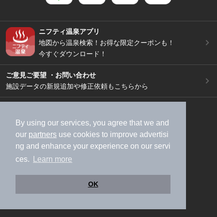
ニフティ温泉アプリ
地図から温泉検索！お得な限定クーポンも！
今すぐダウンロード！
ご意見ご要望 ・お問い合わせ
施設データの新規追加や修正依頼もこちらから
スマートフォン
/
PC
加盟店募集（資料請求）
広告出稿のご案内
By using our services, you agree that we and
our
partners
use cookies to improve advertisi
利用規約
ライフスタイルMEMBERS+規約
ng and enhance your experience on our servi
特定商取引法に基づく表記
ヘルプ
採用情報
ces.
Learn more
運営会社
個人情報保護ポリシー
©NIFTY Lifestyle Co., Ltd.
OK