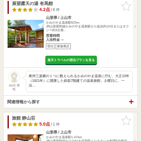
展望露天の湯 有馬館
お気に入
りに追加
4.2点
/ 6 件
山形県 / 上山市
かみのやま温泉駅825m
JR山形新幹線かみのやま温泉駅から徒歩約10分またはタク
シー約3分屋…
営業時間
入浴料金 ～
宿泊
家族風呂
楽天トラベルの宿泊プランを見る
奥州三楽郷の１つに数えられるかみのやま温泉に佇む、大正10年
（1921年）に開業した鉄筋7階建ての温泉旅館。土曜日に、一
泊…
40代 男
性
関連情報から探す
旅館 静山荘
お気に入
りに追加
5.0点
/ 1 件
山形県 / 上山市
かみのやま温泉駅1.47km
JR山形新幹線かみのやま温泉駅よりタクシー利用5分東北