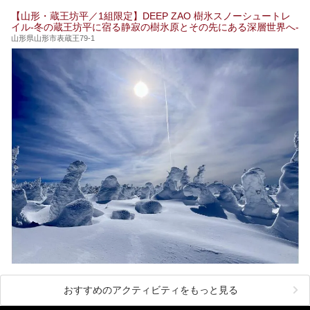
間が将棋の駒となり、対局を行っているのです。
【山形・蔵王坊平／1組限定】DEEP ZAO 樹氷スノーシュートレ
イル-冬の蔵王坊平に宿る静寂の樹氷原とその先にある深層世界へ-
人気漫画「３月のライオン」の中でもこの人間将棋のシーン
が描かれ、「坊」こと二海堂氏の甲冑のあまりの似合いっぷ
山形県山形市表蔵王79-1
りに、思わず吹き出してしまった読者もいることでしょう。
2017年は4月22日（土）・23日（日）に舞鶴山の頂上で行
われます。また、23日は「天童百面指し」が行われ、人間
将棋終了後、小学生以上の一般市民がプロ棋士と対局するこ
とができます。
天童市には温泉も多数あるので、桜と人間将棋を見た後はゆ
っくり温泉に浸かってはいかがでしょうか。
今回は山形県天童市のおすすめ温泉をご紹介します！
おすすめのアクティビティをもっと見る