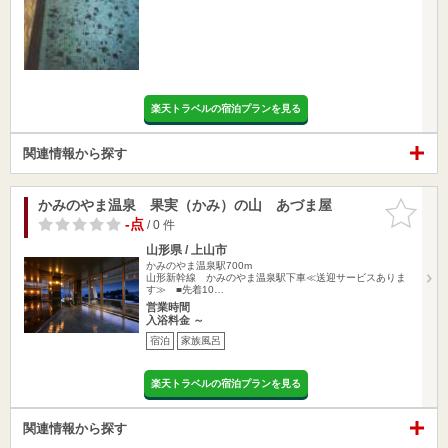
楽天トラベルの宿泊プランを見る
関連情報から探す
かみのやま温泉 果実（かみ）の山 あづま屋
お気に入
りに追加
-点
/ 0 件
山形県 / 上山市
かみのやま温泉駅700m
山形新幹線 かみのやま温泉駅下車≪送迎サービスありま
す≫ ■先着10…
営業時間
入浴料金 ～
宿泊
家族風呂
楽天トラベルの宿泊プランを見る
関連情報から探す