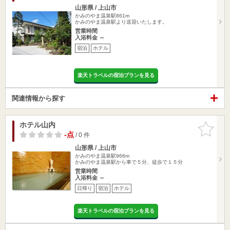
山形県 / 上山市
かみのやま温泉駅861m
かみのやま温泉駅より送迎いたします。
営業時間
入浴料金 ～
宿泊
ホテル
楽天トラベルの宿泊プランを見る
関連情報から探す
ホテル山内
お気に入
りに追加
-点
/ 0 件
山形県 / 上山市
かみのやま温泉駅966m
かみのやま温泉駅から車で５分、徒歩で１５分
営業時間
入浴料金 ～
日帰り
宿泊
ホテル
楽天トラベルの宿泊プランを見る