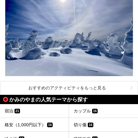
とができます。
天童市には温泉も多数あるので、桜と人間将棋を見た後はゆ
っくり温泉に浸かってはいかがでしょうか。
今回は山形県天童市のおすすめ温泉をご紹介します！
おすすめのアクティビティをもっと見る
かみのやまの人気テーマから探す
宿泊
カップル
21
16
格安（1,000円以下）
切り傷
16
16