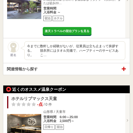
たは徒歩20…
営業時間
入浴料金 ～
宿泊
ホテル
楽天トラベルの宿泊プランを見る
今までに数軒しか経験がないが、従業員は立ち止まって挨拶す
る。 脱衣所にはタオル完備で、ハーブティーのサービスあ
り。 こ…
匿名
関連情報から探す
近くのオススメ温泉クーポン
ホテルリブマックス天童
-点
/ 0 件
山形県 / 天童市
営業時間 6:00～25:00
入浴料金 2,500円～
日帰り
宿泊