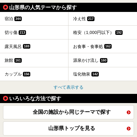
山形県の人気テーマから探す
宿泊
冷え性
344
217
切り傷
格安（1,000円以下）
213
192
露天風呂
お食事・食事処
169
162
旅館
源泉かけ流し
161
160
カップル
塩化物泉
156
142
すべて表示する
いろいろな方法で探す
全国の施設から同じテーマで探す
山形県トップを見る