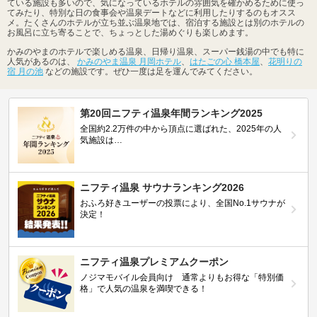
ている施設も多いので、気になっているホテルの雰囲気を確かめるために使っ
てみたり、特別な日の食事会や温泉デートなどに利用したりするのもオスス
メ。たくさんのホテルが立ち並ぶ温泉地では、宿泊する施設とは別のホテルの
お風呂に立ち寄ることで、ちょっとした湯めぐりも楽しめます。
かみのやまのホテルで楽しめる温泉、日帰り温泉、スーパー銭湯の中でも特に
人気があるのは、
かみのやま温泉 月岡ホテル
、
はたごの心 橋本屋
、
花明りの
宿 月の池
などの施設です。ぜひ一度は足を運んでみてください。
第20回ニフティ温泉年間ランキング2025
全国約2.2万件の中から頂点に選ばれた、2025年の人
気施設は…
ニフティ温泉 サウナランキング2026
おふろ好きユーザーの投票により、全国No.1サウナが
決定！
ニフティ温泉プレミアムクーポン
ノジマモバイル会員向け 通常よりもお得な「特別価
格」で人気の温泉を満喫できる！