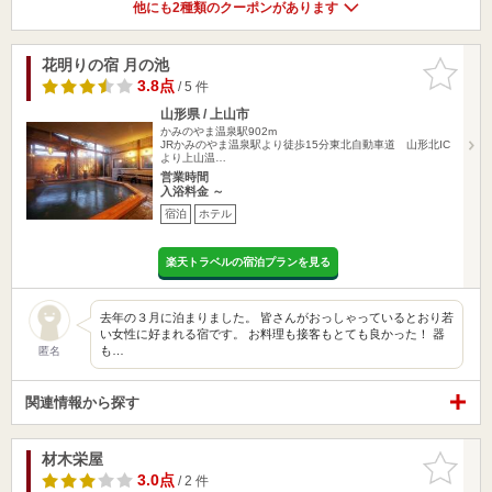
他にも2種類のクーポンがあります
花明りの宿 月の池
お気に入
りに追加
3.8点
/ 5 件
山形県 / 上山市
かみのやま温泉駅902m
JRかみのやま温泉駅より徒歩15分東北自動車道 山形北IC
より上山温…
営業時間
入浴料金 ～
宿泊
ホテル
楽天トラベルの宿泊プランを見る
去年の３月に泊まりました。 皆さんがおっしゃっているとおり若
い女性に好まれる宿です。 お料理も接客もとても良かった！ 器
も…
匿名
関連情報から探す
材木栄屋
お気に入
りに追加
3.0点
/ 2 件