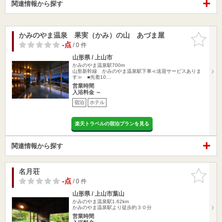
関連情報から探す
かみのやま温泉 果実（かみ）の山 あづま屋
お気に入
りに追加
-点
/ 0 件
山形県 / 上山市
かみのやま温泉駅700m
山形新幹線 かみのやま温泉駅下車≪送迎サービスありま
す≫ ■先着10…
営業時間
入浴料金 ～
宿泊
ホテル
楽天トラベルの宿泊プランを見る
関連情報から探す
名月荘
お気に入
りに追加
-点
/ 0 件
山形県 / 上山市葉山
かみのやま温泉駅1.62km
かみのやま温泉駅より徒歩約３０分
営業時間