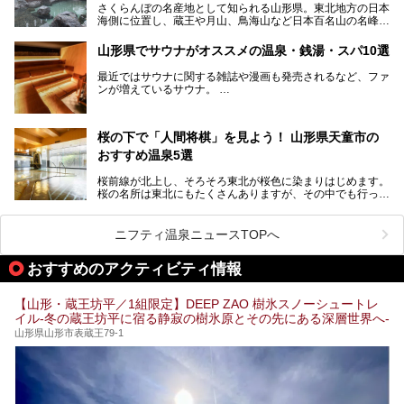
さくらんぼの名産地として知られる山形県。東北地方の日本
す。
海側に位置し、蔵王や月山、鳥海山など日本百名山の名峰や
最上川が彩る、自然の美しい地域です。かの松尾芭蕉は「奥
の細道」全行程の1/3にあたる期間を山形県で過ごしたとい
山形県でサウナがオススメの温泉・銭湯・スパ10選
われることからも、山形の深い魅力がうかがえます。
山形県はまた、県内全域に多様な温泉があり、35ある市町
最近ではサウナに関する雑誌や漫画も発売されるなど、ファ
村のすべてで温泉が湧いているという温泉県。そんな山形県
ンが増えているサウナ。
でぜひチェックしたいスーパー銭湯をご紹介します。
しかしサウナは一口にサウナと言っても、ドライサウナ、ス
チームサウナ、塩サウナなどが存在し、施設によって様々な
桜の下で「人間将棋」を見よう！ 山形県天童市の
こだわりを持つ施設も増えています。
おすすめ温泉5選
今回はそんな今話題のサウナが楽しめる、山形県内にあるオ
ススメ温泉・銭湯・スパを10件まとめてご紹介します。
桜前線が北上し、そろそろ東北が桜色に染まりはじめます。
桜の名所は東北にもたくさんありますが、その中でも行って
みたいのは、なんといっても山形県天童市の舞鶴山。
舞鶴山の山頂まで軽いハイキングの気分で登れば、そこでは
ニフティ温泉ニュースTOPへ
なんと「人間将棋」が行われているのです！
おすすめのアクティビティ情報
「人間将棋」とは昭和31年から毎年春に山形県天童市で行
われている一大イベントで、甲冑や着物姿の武者に扮した人
間が将棋の駒となり、対局を行っているのです。
【山形・蔵王坊平／1組限定】DEEP ZAO 樹氷スノーシュートレ
イル-冬の蔵王坊平に宿る静寂の樹氷原とその先にある深層世界へ-
人気漫画「３月のライオン」の中でもこの人間将棋のシーン
が描かれ、「坊」こと二海堂氏の甲冑のあまりの似合いっぷ
山形県山形市表蔵王79-1
りに、思わず吹き出してしまった読者もいることでしょう。
2017年は4月22日（土）・23日（日）に舞鶴山の頂上で行
われます。また、23日は「天童百面指し」が行われ、人間
将棋終了後、小学生以上の一般市民がプロ棋士と対局するこ