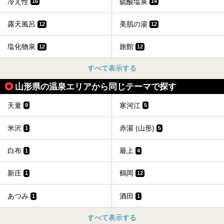
冷え性
硫酸塩泉
16
14
露天風呂
美肌の湯
12
12
塩化物泉
旅館
12
12
すべて表示する
山形県の温泉エリアから同じテーマで探す
天童
寒河江
9
5
米沢
赤湯 (山形)
1
5
白布
最上
1
4
新庄
鶴岡
1
12
あつみ
酒田
1
1
すべて表示する