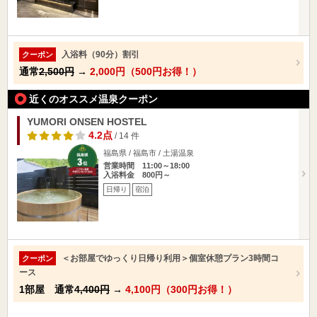
入浴料（90分）割引
クーポン
通常
2,500円
→
2,000円（500円お得！）
近くのオススメ温泉クーポン
YUMORI ONSEN HOSTEL
4.2点
/ 14 件
福島県 / 福島市 / 土湯温泉
営業時間 11:00～18:00
入浴料金 800円～
日帰り
宿泊
＜お部屋でゆっくり日帰り利用＞個室休憩プラン3時間コ
クーポン
ース
1部屋 通常
4,400円
→
4,100円（300円お得！）