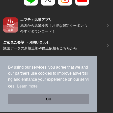
ニフティ温泉アプリ
地図から温泉検索！お得な限定クーポンも！
今すぐダウンロード！
ご意見ご要望 ・お問い合わせ
施設データの新規追加や修正依頼もこちらから
スマートフォン
/
PC
加盟店募集（資料請求）
広告出稿のご案内
By using our services, you agree that we and
our
partners
use cookies to improve advertisi
利用規約
ライフスタイルMEMBERS+規約
ng and enhance your experience on our servi
特定商取引法に基づく表記
ヘルプ
採用情報
ces.
Learn more
運営会社
個人情報保護ポリシー
©NIFTY Lifestyle Co., Ltd.
OK