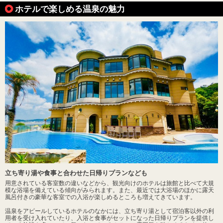
ホテルで楽しめる温泉の魅力
立ち寄り湯や食事と合わせた日帰りプランなども
用意されている客室数の違いなどから、観光向けのホテルは旅館と比べて大規
模な浴場を備えている傾向がみられます。また、最近では大浴場のほかに露天
風呂付きの豪華な客室での入浴が楽しめるところも増えてきています。
温泉をアピールしているホテルのなかには、立ち寄り湯として宿泊客以外の利
用者を受け入れていたり、入浴と食事がセットになった日帰りプランを提供し