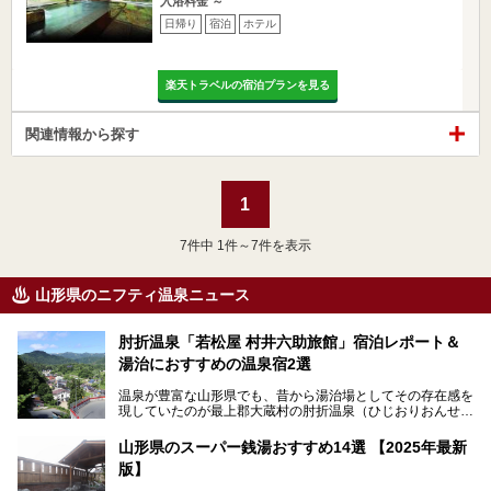
入浴料金 ～
日帰り
宿泊
ホテル
楽天トラベルの宿泊プランを見る
関連情報から探す
1
7
件中 1件～7件を表示
山形県のニフティ温泉ニュース
肘折温泉「若松屋 村井六助旅館」宿泊レポート＆
湯治におすすめの温泉宿2選
温泉が豊富な山形県でも、昔から湯治場としてその存在感を
現していたのが最上郡大蔵村の肘折温泉（ひじおりおんせ
ん）です。
今回はその肘折温泉の「若松屋 村井六助旅館」に宿泊した
山形県のスーパー銭湯おすすめ14選 【2025年最新
体験レポートとおすすめの温泉宿を2軒ご紹介します。
版】
鄙びた風情があり、源泉掛け流しの旅館も多い肘折温泉は、
じっくり名湯に浸かって癒されたい方にぴったりの温泉地で