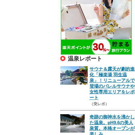
温泉レポート
サウナ＆露天が劇的進
化「極楽湯 羽生温
泉」！リニューアルで
登場のバレルサウナや
女性専用エリアをレポ
ート
（突レポ）
奇跡の御神水を沸かし
た温泉。pH9.6の美人
泉質。本格オープンが
楽しみ。