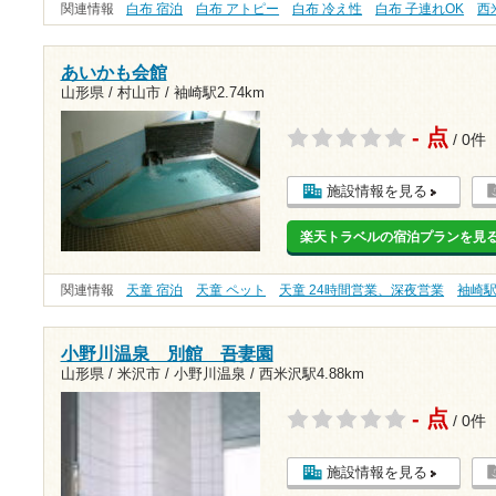
関連情報
白布 宿泊
白布 アトピー
白布 冷え性
白布 子連れOK
西
あいかも会館
山形県 / 村山市 /
袖崎駅2.74km
- 点
/ 0件
施設情報を見る
楽天トラベルの宿泊プランを見
関連情報
天童 宿泊
天童 ペット
天童 24時間営業、深夜営業
袖崎
小野川温泉 別館 吾妻園
山形県 / 米沢市 / 小野川温泉 /
西米沢駅4.88km
- 点
/ 0件
施設情報を見る