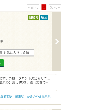
前へ
1
次へ
日帰り
宿泊
>
3件
お気に入りに追加
る
ます。外観、フロント周辺もリニュー
泉掛け流し100%、週刊文春でも
記念館前駅
蔵王駅
かみのやま温泉駅