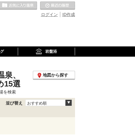
お気に入りの温泉
最近の履歴
ログイン
ID作成
グ
岩盤浴
温泉、
地図から探す
15選
湯を検索
並び替え
おすすめ順