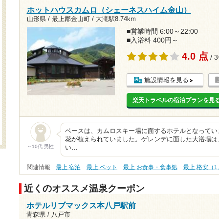
ホットハウスカムロ（シェーネスハイム金山）
山形県 / 最上郡金山町 /
大滝駅8.74km
■営業時間 6:00～22:00
■入浴料 400円～
4.0 点
/ 
施設情報を見る
楽天トラベルの宿泊プランを見
ベースは、カムロスキー場に面するホテルとなってい
花が植えられていました。ゲレンデに面した大浴場は
～10代 男性
い…
関連情報
最上 宿泊
最上 ペット
最上 お食事・食事処
最上 格安（1
近くのオススメ温泉クーポン
ホテルリブマックス本八戸駅前
青森県 / 八戸市