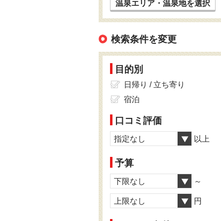
温泉エリア・温泉地を選択
検索条件を変更
目的別
日帰り / 立ち寄り
宿泊
口コミ評価
指定なし
以上
予算
下限なし
～
上限なし
円