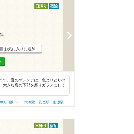
日帰り
宿泊
>
3件
お気に入りに追加
る
ます。夏のゲレンデは、色とりどりの
、大きな窓の下部を磨りガラスにして
,000円以下）
大滝駅
及位駅
釜淵駅
日帰り
宿泊