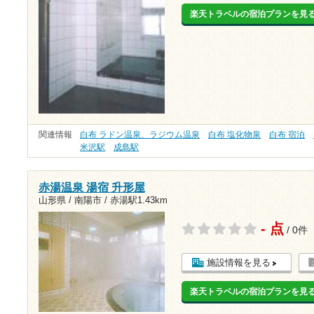
楽天トラベルの宿泊プランを見
関連情報
白布 ラドン温泉、ラジウム温泉
白布 塩化物泉
白布 宿泊
米沢駅
成島駅
赤湯温泉 湯宿 升形屋
山形県 / 南陽市 /
赤湯駅1.43km
- 点
/ 0件
施設情報を見る
楽天トラベルの宿泊プランを見