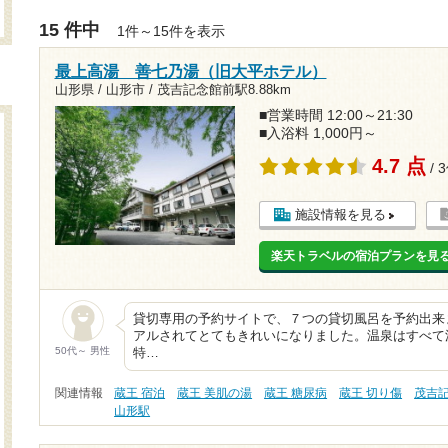
15 件中
1件～15件を表示
最上高湯 善七乃湯（旧大平ホテル）
山形県 / 山形市 /
茂吉記念館前駅8.88km
■営業時間 12:00～21:30
■入浴料 1,000円～
4.7 点
/ 
施設情報を見る
楽天トラベルの宿泊プランを見
貸切専用の予約サイトで、７つの貸切風呂を予約出来
アルされてとてもきれいになりました。温泉はすべて源
50代～ 男性
特…
関連情報
蔵王 宿泊
蔵王 美肌の湯
蔵王 糖尿病
蔵王 切り傷
茂吉
山形駅