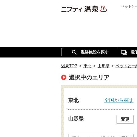
ペットと
温浴施設を探す
電
温泉TOP
>
東北
>
山形県
>
ペットと一
選択中のエリア
全国から探す
東北
山形県
変更