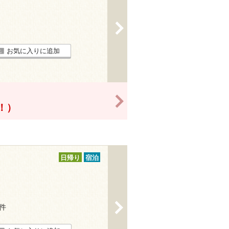
>
お気に入りに追加
>
得！）
日帰り
宿泊
>
2件