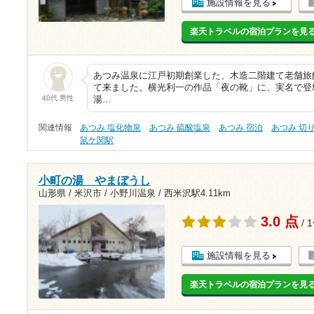
施設情報を見る
楽天トラベルの宿泊プランを見
あつみ温泉に江戸初期創業した、木造二階建て老舗旅
て来ました。横光利一の作品「夜の靴」に、実名で登
40代 男性
湯…
関連情報
あつみ 塩化物泉
あつみ 硫酸塩泉
あつみ 宿泊
あつみ 切
鼠ケ関駅
小町の湯 やまぼうし
山形県 / 米沢市 / 小野川温泉 /
西米沢駅4.11km
3.0 点
/ 
施設情報を見る
楽天トラベルの宿泊プランを見