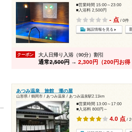
■営業時間 15:00～23:00
■入浴料 2,500円
- 点
/ 0件
施設情報を見る
大人日帰り入浴（90分）割引
クーポン
通常
2,500円
→
2,300円（200円お
あつみ温泉 旅館 瀧の屋
山形県 / 鶴岡市 / あつみ温泉 /
あつみ温泉駅2.11km
■営業時間 13:00～17:00
■入浴料 800円～
4.0 点
/ 