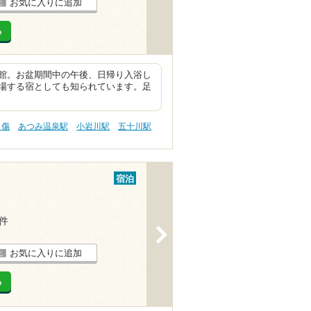
お気に入りに追加
る
館。お盆期間中の午後、日帰り入浴し
場する宿としても知られています。足
り傷
あつみ温泉駅
小岩川駅
五十川駅
宿泊
1件
>
お気に入りに追加
る