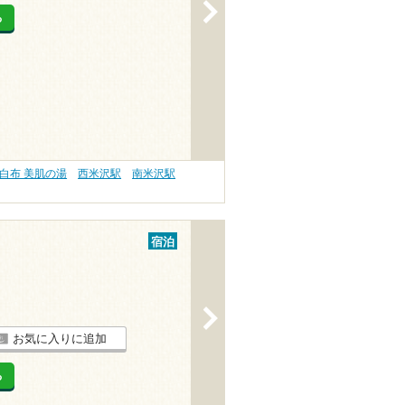
>
る
白布 美肌の湯
西米沢駅
南米沢駅
宿泊
>
お気に入りに追加
る