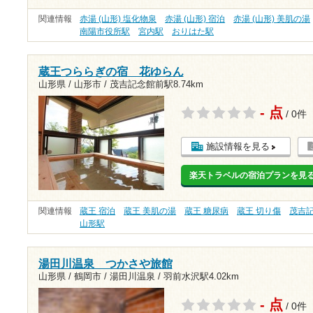
関連情報
赤湯 (山形) 塩化物泉
赤湯 (山形) 宿泊
赤湯 (山形) 美肌の湯
南陽市役所駅
宮内駅
おりはた駅
蔵王つららぎの宿 花ゆらん
山形県 / 山形市 /
茂吉記念館前駅8.74km
- 点
/ 0件
施設情報を見る
楽天トラベルの宿泊プランを見
関連情報
蔵王 宿泊
蔵王 美肌の湯
蔵王 糖尿病
蔵王 切り傷
茂吉
山形駅
湯田川温泉 つかさや旅館
山形県 / 鶴岡市 / 湯田川温泉 /
羽前水沢駅4.02km
- 点
/ 0件