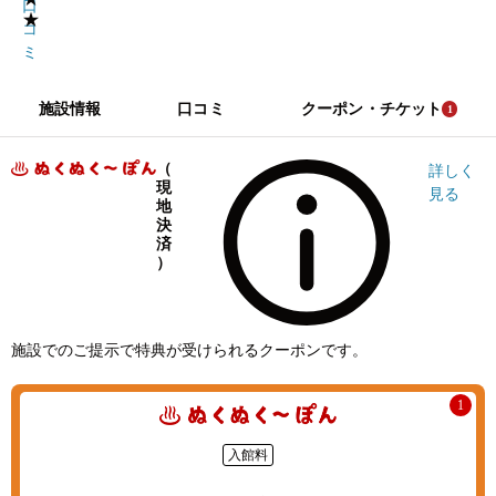
口
★
コ
ミ
施設情報
口コミ
クーポン・チケット
1
（
詳しく
現
見る
地
決
済
）
施設でのご提示で特典が受けられるクーポンです。
1
入館料