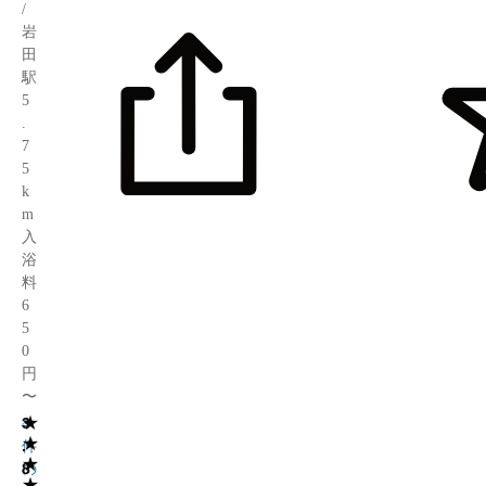
/
岩
田
駅
5
.
7
5
k
m
入
浴
料
6
5
0
円
〜
★
3
4
★
.
件
★
8
の
★