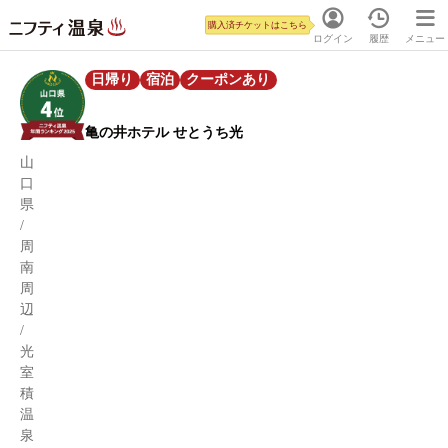
購入済チケットはこちら
ログイン
履歴
メニュー
日帰り
宿泊
クーポンあり
亀の井ホテル せとうち光
山
口
県
/
周
南
周
辺
/
光
室
積
温
泉