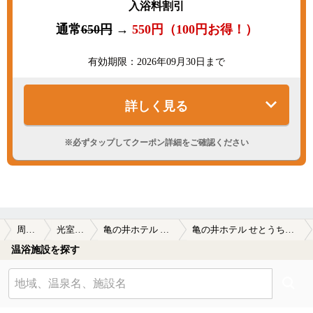
入浴料割引
通常
650円
→
550円（100円お得！）
有効期限：2026年09月30日まで
詳しく見る
※必ずタップしてクーポン詳細をご確認ください
県
周南周辺
光室積温泉
亀の井ホテル せとうち光
亀の井ホテル せとうち光の温泉クーポン
温浴施設を探す