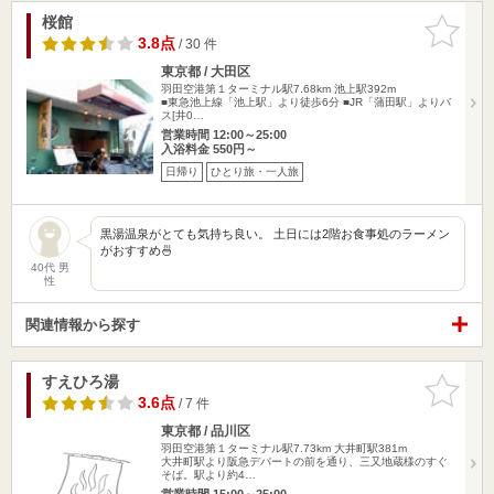
桜館
お気に入
りに追加
3.8点
/ 30 件
東京都 / 大田区
羽田空港第１ターミナル駅7.68km
池上駅392m
■東急池上線「池上駅」より徒歩6分 ■JR「蒲田駅」よりバ
ス[井0…
営業時間 12:00～25:00
入浴料金 550円～
日帰り
ひとり旅・一人旅
黒湯温泉がとても気持ち良い。 土日には2階お食事処のラーメン
がおすすめ🍜
40代 男
性
関連情報から探す
すえひろ湯
お気に入
りに追加
3.6点
/ 7 件
東京都 / 品川区
羽田空港第１ターミナル駅7.73km
大井町駅381m
大井町駅より阪急デパートの前を通り、三又地蔵様のすぐ
そば。駅より約4…
営業時間 15:00～25:00