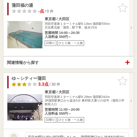
蒲田福の湯
お気に入
りに追加
-点
/ 0 件
東京都 / 大田区
羽田空港第１ターミナル駅6.13km
蒲田駅550m
京浜東北線「蒲田」駅下車、徒歩15分
営業時間 14:00～24:30
入浴料金 550円～
日帰り
ひとり旅・一人旅
関連情報から探す
ゆ～シティー蒲田
お気に入
りに追加
3.3点
/ 30 件
東京都 / 大田区
羽田空港第１ターミナル駅6.29km
蒲田駅342m
JR蒲田駅東口から徒歩5分 東邦医大通りの信号（蒲田小学
校前入口 …
営業時間 11:00～24:00
入浴料金 550円～
日帰り
ひとり旅・一人旅
平日水曜11:30に初訪問しました。 蒲田駅東口から徒歩5分程でし