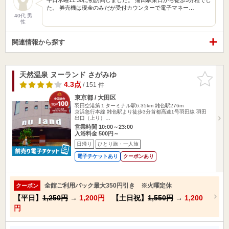
た。 券売機は現金のみだが受付カウンターで電子マネー…
40代 男
性
関連情報から探す
天然温泉 ヌーランド さがみゆ
お気に入
りに追加
4.3点
/ 151 件
東京都 / 大田区
羽田空港第１ターミナル駅6.35km
雑色駅276m
京浜急行本線 雑色駅より徒歩3分首都高速1号羽田線 羽田
出口（上り）…
営業時間 10:00～23:00
入浴料金 500円～
日帰り
ひとり旅・一人旅
電子チケットあり
クーポンあり
全館ご利用パック最大350円引き ※火曜定休
クーポン
【平日】
1,250円
→
1,200円
【土日祝】
1,550円
→
1,200
円