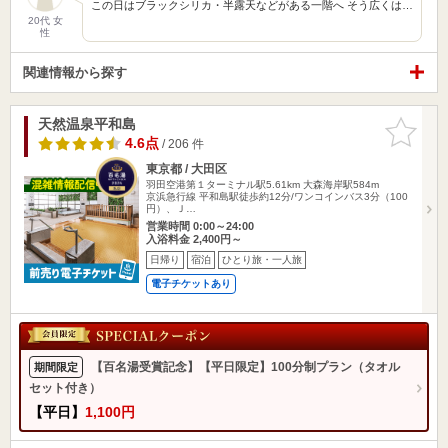
この日はブラックシリカ・半露天などがある一階へ そう広くは…
20代 女
性
関連情報から探す
天然温泉平和島
お気に入
りに追加
4.6点
/ 206 件
東京都 / 大田区
羽田空港第１ターミナル駅5.61km
大森海岸駅584m
京浜急行線 平和島駅徒歩約12分/ワンコインバス3分（100
円）、Ｊ…
営業時間 0:00～24:00
入浴料金 2,400円～
日帰り
宿泊
ひとり旅・一人旅
電子チケットあり
【百名湯受賞記念】【平日限定】100分制プラン（タオル
期間限定
セット付き）
【平日】
1,100円