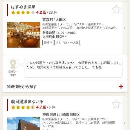
はすぬま温泉
お気に入
りに追加
4.2点
/ 28 件
東京都 / 大田区
羽田空港第１ターミナル駅7.12km
蓮沼駅151m
JR蒲田駅から徒歩10分。 東急池上線蓮沼駅から徒歩2分。
営業時間 15:00～24:00
入浴料金 550円～
日帰り
ひとり旅・一人旅
こんな銭湯だったら毎日通いたい。 金曜日の夕方にお邪魔しまし
たが、 地元の方々で結構混み合ってました。 でも札…
50代～
男性
関連情報から探す
朝日湯源泉ゆいる
お気に入
りに追加
4.7点
/ 6 件
神奈川県 / 川崎市川崎区
羽田空港第１ターミナル駅7.39km
浜川崎駅523m
バス JR川崎駅東口より 臨港バス川24系統 （鋼管循環
５）に乗…