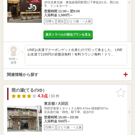
JR京浜東北線・東急線蒲田駅西口下車徒歩1分。西口右
手、ドンキホーテ…
営業時間 11:00～翌9:00
入浴料金 1,580円～
日帰り
宿泊
ひとり旅・一人旅
楽天トラベルの宿泊プランを見る
LINEお友達でクーポンゲット出来たので行って来ました。 LINE
お友達で1100円の岩盤浴無料！有料ラウンジ無料！ドリ…
50代～
女性
関連情報から探す
照の湯(てるのゆ）
お気に入
りに追加
4.3点
/ 33 件
東京都 / 大田区
羽田空港第１ターミナル駅6.67km
雑色駅567m
京浜急行線「雑色」駅下車、徒歩5分
営業時間 15:00～23:30
入浴料金 550円～
日帰り
ひとり旅・一人旅