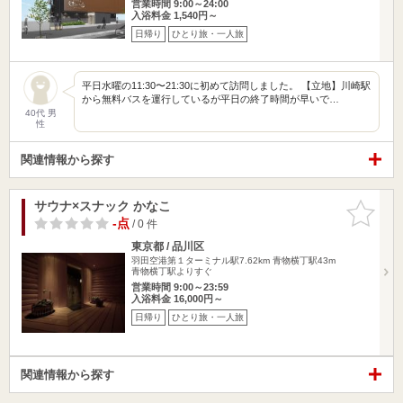
営業時間 9:00～24:00
入浴料金 1,540円～
日帰り
ひとり旅・一人旅
平日水曜の11:30〜21:30に初めて訪問しました。 【立地】川崎駅
から無料バスを運行しているが平日の終了時間が早いで…
40代 男
性
関連情報から探す
サウナ×スナック かなこ
お気に入
りに追加
-点
/ 0 件
東京都 / 品川区
羽田空港第１ターミナル駅7.62km
青物横丁駅43m
青物横丁駅よりすぐ
営業時間 9:00～23:59
入浴料金 16,000円～
日帰り
ひとり旅・一人旅
関連情報から探す