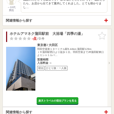
たら、お店から出てきて案内してくれました。とても助かりま
し…
～10代
男性
関連情報から探す
ホテルアマネク蒲田駅前 大浴場「四季の湯」
お気に入
りに追加
-点
/ 0 件
東京都 / 大田区
羽田空港第１ターミナル駅6.44km
蒲田駅129m
ＪＲ蒲田駅西口より徒歩１分。羽田空港までJR蒲田駅東口
よりシャトルバ…
営業時間
入浴料金 ～
宿泊
ひとり旅・一人旅
楽天トラベルの宿泊プランを見る
関連情報から探す