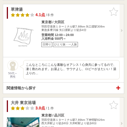
草津湯
お気に入
りに追加
4.1点
/ 8 件
東京都 / 大田区
羽田空港第１ターミナル駅7.88km
矢口渡駅308m
東急多摩川線 矢口渡駅より徒歩4分
営業時間 12:00～24:00
入浴料金 550円～
日帰り
ひとり旅・一人旅
こんなところにこんな素敵なオアシス！心身共に参ってるので、
凄く救われます。お湯よし、サウナよし、ロビーがまたいい！湯
上りの…
50代～
男性
関連情報から探す
大井 東京浴場
お気に入
りに追加
3.0点
/ 1 件
東京都 / 品川区
羽田空港第１ターミナル駅7.89km
下神明駅626m
西大井駅より徒歩8分 大井町駅より徒歩8分