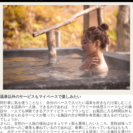
温泉以外のサービスもマイペースで楽しみたい
同行者に気を使うことなく、自分のペースで入りたい温泉を好きなだけ楽しむこと
ができる温泉の一人旅。できるのであれば、ライブラリーや休憩スペースなどの施
設や、一人でも体験できるアクティビティープランなど、お風呂に入る時間以外も
充実させられるサービスが整っている施設の方が時間を有意義に使えるのではない
でしょうか。
さらに、女性の一人旅の場合はセキュリティ面も重視したいところ。普段頑張って
いる自分へのご褒美も兼ねているのであれば、食事にこだわっているのはもちろ
ん、ボディケアやエステなどトリートメントサービスを提供している施設を選びた