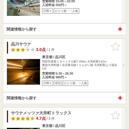
営業時間 15:00～22:00
入浴料金 550円～
日帰り
ひとり旅・一人旅
関連情報から探す
品川サウナ
お気に入
りに追加
3.0点
/ 1 件
東京都 / 品川区
羽田空港第１ターミナル駅7.93km
大井町駅142m
東急大井町線 / 京浜東北線 / りんかい線 大井町駅より徒歩
1分
営業時間 5:30～26:30
入浴料金 980円～
日帰り
宿泊
ひとり旅・一人旅
関連情報から探す
サウナメッツァ大井町トラックス
お気に入
りに追加
4.7点
/ 3 件
東京都 / 品川区