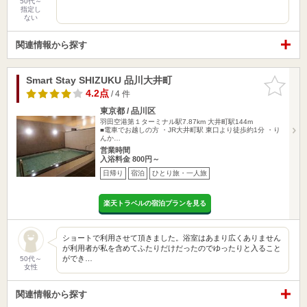
50代～
指定し
ない
関連情報から探す
Smart Stay SHIZUKU 品川大井町
お気に入
りに追加
4.2点
/ 4 件
東京都 / 品川区
羽田空港第１ターミナル駅7.87km
大井町駅144m
■電車でお越しの方 ・JR大井町駅 東口より徒歩約1分 ・り
んか…
営業時間
入浴料金 800円～
日帰り
宿泊
ひとり旅・一人旅
楽天トラベルの宿泊プランを見る
ショートで利用させて頂きました。浴室はあまり広くありません
が利用者が私を含めてふたりだけだったのでゆったりと入ること
ができ…
50代～
女性
関連情報から探す