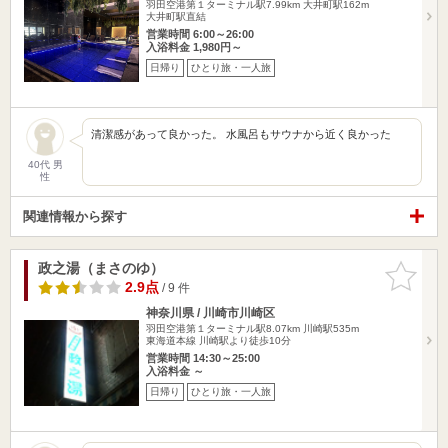
羽田空港第１ターミナル駅7.99km
大井町駅162m
大井町駅直結
営業時間 6:00～26:00
入浴料金 1,980円～
日帰り
ひとり旅・一人旅
清潔感があって良かった。 水風呂もサウナから近く良かった
40代 男
性
関連情報から探す
政之湯（まさのゆ）
お気に入
りに追加
2.9点
/ 9 件
神奈川県 / 川崎市川崎区
羽田空港第１ターミナル駅8.07km
川崎駅535m
東海道本線 川崎駅より徒歩10分
営業時間 14:30～25:00
入浴料金 ～
日帰り
ひとり旅・一人旅