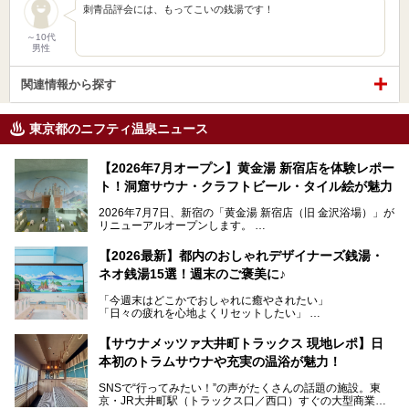
刺青品評会には、もってこいの銭湯です！
～10代
男性
関連情報から探す
東京都のニフティ温泉ニュース
【2026年7月オープン】黄金湯 新宿店を体験レポー
ト！洞窟サウナ・クラフトビール・タイル絵が魅力
2026年7月7日、新宿の「黄金湯 新宿店（旧 金沢浴場）」が
リニューアルオープンします。
レトロでノスタルジックなタイル絵はそのまま、昔からここ
【2026最新】都内のおしゃれデザイナーズ銭湯・
を知る地元の人にも、新しく足を運んでくれる人にも愛され
ネオ銭湯15選！週末のご褒美に♪
る、今の時代の"銭湯"として生まれ変わりました。洞窟のよ
うなユニークなサウナ、自家醸造のクラフトビールが飲める
「今週末はどこかでおしゃれに癒やされたい」
ビアバーなど、新しく登場したスポットも併せて紹介しま
「日々の疲れを心地よくリセットしたい」
す。充実した設備があるのに、基本の入浴料が銭湯価格の5
──そんなときにおすすめなのが、今、都内で大きなブーム
50円というのも嬉しすぎます！
となっている新しいスタイルの銭湯です。
【サウナメッツァ大井町トラックス 現地レポ】日
本初のトラムサウナや充実の温浴が魅力！
最近、SNSやメディアで「デザイナーズ銭湯」や「ネオ銭
湯」という言葉をよく耳にしませんか？
SNSで“行ってみたい！”の声がたくさんの話題の施設。東
京・JR大井町駅（トラックス口／西口）すぐの大型商業施
本記事では、そもそもこれらがどんな銭湯なのか、その気に