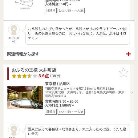
入浴料金 550円～
日帰り
ひとり旅・一人旅
お風呂ものんびり良かったが、風呂上がりのクラフトビールやば
い！街のお風呂屋なのに、おしゃれな感じ。大満足。息子はオロ
ナミン…
40代 男
性
関連情報から探す
おふろの王様 大井町店
お気に入
りに追加
3.6点
/ 38 件
東京都 / 品川区
羽田空港第１ターミナル駅7.78km
大井町駅142m
JR京浜東北線「大井町」駅 徒歩3分東急大井町線・東京
臨海高速鉄道り…
営業時間 9:30～26:00
入浴料金 1,500円～
日帰り
ひとり旅・一人旅
温泉は広くて各種様々な良さあり。気に入ったのは壺。うたた寝
に最高。