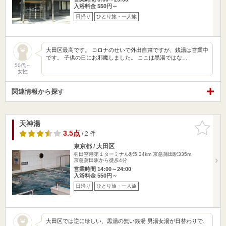
入浴料金 550円～
日帰り
ひとり旅・一人旅
大田区最高です。 コロナのせいで外出自粛ですが、銭湯は営業中
です。 子供の日にお邪魔しました。 ここは黒湯ではな…
50代～
女性
関連情報から探す
天神湯
お気に入
りに追加
3.5点
/ 2 件
東京都 / 大田区
羽田空港第１ターミナル駅5.34km
京急蒲田駅335m
京急蒲田駅から徒歩4分
営業時間 14:00～24:00
入浴料金 550円～
日帰り
ひとり旅・一人旅
大田区では逆に珍しい、黒湯の無い銭湯 男湯女湯が日替わりで、