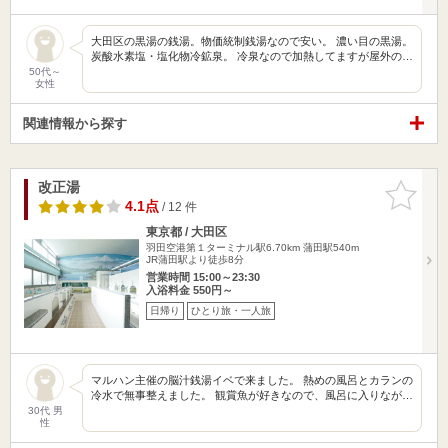
大田区の黒湯の銭湯。物価統制銭湯なので安い。 濃い目の黒湯。
炭酸水素塩・塩化物冷鉱泉。 冷泉なので加熱してますが屋外の…
50代～
女性
関連情報から探す
改正湯
お気に入
りに追加
4.1点
/ 12 件
東京都 / 大田区
羽田空港第１ターミナル駅6.70km
蒲田駅540m
JR蒲田駅より徒歩8分
営業時間 15:00～23:30
入浴料金 550円～
日帰り
ひとり旅・一人旅
マルハン主催の脳汁銭湯イベで来ました。 熱めの風呂とカランの
冷水で無事整えました。 観賞魚が好きなので、風呂に入りなが…
30代 男
性