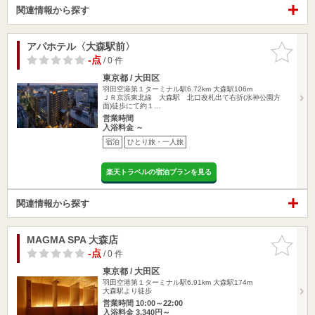
関連情報から探す
アパホテル〈大森駅前〉
お気に入
りに追加
-点
/ 0 件
東京都 / 大田区
羽田空港第１ターミナル駅6.72km
大森駅106m
ＪＲ京浜東北線 大森駅 北口改札出て右折(水神公園方
面)徒歩にて約１…
営業時間
入浴料金 ～
宿泊
ひとり旅・一人旅
楽天トラベルの宿泊プランを見る
関連情報から探す
MAGMA SPA 大森店
お気に入
りに追加
-点
/ 0 件
東京都 / 大田区
羽田空港第１ターミナル駅6.91km
大森駅174m
大森駅より徒歩
営業時間 10:00～22:00
入浴料金 3,340円～