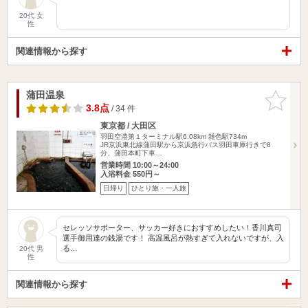
20代 女
性
関連情報から探す
蒲田温泉
お気に入
りに追加
3.8点
/ 34 件
東京都 / 大田区
羽田空港第１ターミナル駅6.08km
雑色駅734m
JR京浜東北線蒲田駅から京浜急行バス羽田車庫行きで8
分、蒲田本町下車…
営業時間 10:00～24:00
入浴料金 550円～
日帰り
ひとり旅・一人旅
セレッソサポーター、サッカー好きにおすすめしたい！香川真司
選手御用達の銭湯です！ 高温風呂が熱すぎて入れないですが、入
る…
20代 男
性
関連情報から探す