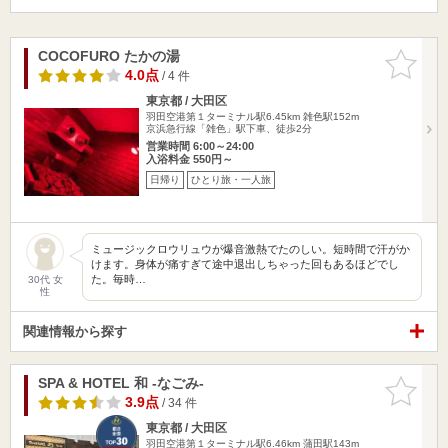
COCOFURO たかの湯
お気に入
りに追加
4.0点
/ 4 件
東京都 / 大田区
羽田空港第１ターミナル駅6.45km
雑色駅152m
京浜急行線「雑色」駅下車、徒歩2分
営業時間 6:00～24:00
入浴料金 550円～
日帰り
ひとり旅・一人旅
ミュージックロウリュウが爆音激熱でたのしい。短時間で汗がか
けます。身体が痛すぎて途中退出しちゃった回もあるほどでし
た。毎時…
30代 女
性
関連情報から探す
SPA & HOTEL 和 -なごみ-
お気に入
りに追加
3.9点
/ 34 件
東京都 / 大田区
羽田空港第１ターミナル駅6.46km
蒲田駅143m