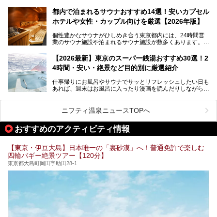
設・大井町 トラックスに、2026年3月28日、「サウナメッ
なる違いを分かりやすく解説！さらに、都内で絶対に外せな
ツァ大井町トラックス」がニューオープン。施設の様子をレ
いおしゃれな名店15選を、おすすめの順番で一挙にご紹介
都内で泊まれるサウナおすすめ14選！安いカプセル
ポ―トします。
します。
ホテルや女性・カップル向けを厳選【2026年版】
個性豊かなサウナがひしめき合う東京都内には、24時間営
業のサウナ施設や泊まれるサウナ施設が数多くあります。
終電を逃した深夜の利用に限らず、時間を気にしないサウナ
を旅の目的とする「サ旅」や自分へのご褒美のための宿泊な
【2026最新】東京のスーパー銭湯おすすめ30選！2
ど、自分の好きなタイミングで好きなだけサ活ができるのが
4時間・安い・絶景など目的別に厳選紹介
魅力です。
仕事帰りにお風呂やサウナでサッとリフレッシュしたい日も
最近では、男性専用施設だけでなく、カップルや女性に嬉し
あれば、週末はお風呂に入ったり漫画を読んだりしながら一
い個室サウナも増えてきました。
日中ダラダラ過ごしたい日もあると思います。
この記事では、東京都内にある24時間営業のサウナの中か
また、終電を逃してしまい、「このまま朝までゆっくりでき
ら、特におすすめしたい施設14選をご紹介します。
ニフティ温泉ニュースTOPへ
る場所があれば」と探した経験がある人も多いのではないで
宿泊可能な施設もピックアップしているので、ぜひチェック
しょうか。
してみてください。
おすすめのアクティビティ情報
そこで本記事では、東京でおすすめのスーパー銭湯を、目的
別に厳選した30施設からご紹介します。
【東京・伊豆大島】日本唯一の「裏砂漠」へ！普通免許で楽しむ
24時間営業で宿泊できる施設や、1,000円以下で楽しめる安
四輪バギー絶景ツアー【120分】
い施設、デートや休日レジャーにもぴったりなエンタメ要素
が充実した施設など、利用のシーンに合わせて参考にしてく
東京都大島町岡田字助田28-1
ださい。