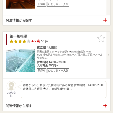
日帰り
ひとり旅・一人旅
関連情報から探す
第一相模湯
お気に入
りに追加
4.2点
/ 6 件
東京都 / 大田区
羽田空港第１ターミナル駅6.97km
雑色駅674m
京急 雑色駅より徒歩12分 東急バス 西六郷二丁目バス停よ
り徒歩1…
営業時間 14:30～23:00
入浴料金 550円～
日帰り
ひとり旅・一人旅
雑色から15分程歩いた住宅街にある銭湯 営業時間…14:30〜23:00
定休日…月曜日 大人…480円 3段の高…
20代 女
性
関連情報から探す