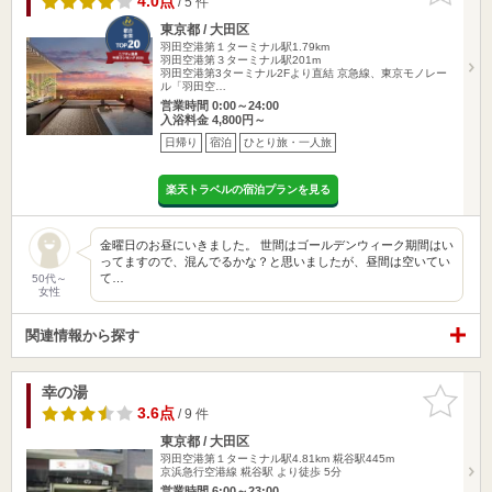
4.0点
/ 5 件
東京都 / 大田区
羽田空港第１ターミナル駅1.79km
羽田空港第３ターミナル駅201m
羽田空港第3ターミナル2Fより直結 京急線、東京モノレー
ル「羽田空…
営業時間 0:00～24:00
入浴料金 4,800円～
日帰り
宿泊
ひとり旅・一人旅
楽天トラベルの宿泊プランを見る
金曜日のお昼にいきました。 世間はゴールデンウィーク期間はい
ってますので、混んでるかな？と思いましたが、昼間は空いてい
て…
50代～
女性
関連情報から探す
幸の湯
お気に入
りに追加
3.6点
/ 9 件
東京都 / 大田区
羽田空港第１ターミナル駅4.81km
糀谷駅445m
京浜急行空港線 糀谷駅 より徒歩 5分
営業時間 6:00～23:00