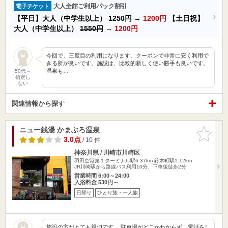
大人全館ご利用パック割引
電子チケット
【平日】大人（中学生以上）
1250円
→
1200円
【土日祝】
大人（中学生以上）
1550円
→
1200円
今回で、三度目の利用になります。クーポンで非常に安く利用で
きる所が良いです。施設は、比較的新しく使い勝手も良いです。
温泉も…
50代～
指定し
ない
関連情報から探す
ニュー銭湯 かまぶろ温泉
お気に入
りに追加
3.0点
/ 10 件
神奈川県 / 川崎市川崎区
羽田空港第１ターミナル駅6.37km
鈴木町駅1.12km
JR川崎駅から路線バス利用10分、下車後徒歩2分
営業時間 6:00～24:00
入浴料金 530円～
日帰り
ひとり旅・一人旅
施設の方がとても親切です。 駐車場がどこかわからず、電話をし