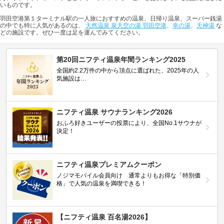
いものです。
羽田空港第１ターミナル駅の一人旅におすすめの温泉、日帰り温泉、スーパー銭湯
の中でも特に人気があるのは、
天然温泉 泉天空の湯 羽田空港
、
幸の湯
、
天神湯
な
どの施設です。ぜひ一度は足を運んでみてください。
第20回ニフティ温泉年間ランキング2025
全国約2.2万件の中から頂点に選ばれた、2025年の人
気施設は…
ニフティ温泉 サウナランキング2026
おふろ好きユーザーの投票により、全国No.1サウナが
決定！
ニフティ温泉プレミアムクーポン
ノジマモバイル会員向け 通常よりもお得な「特別価
格」で人気の温泉を満喫できる！
【ニフティ温泉 百名湯2026】