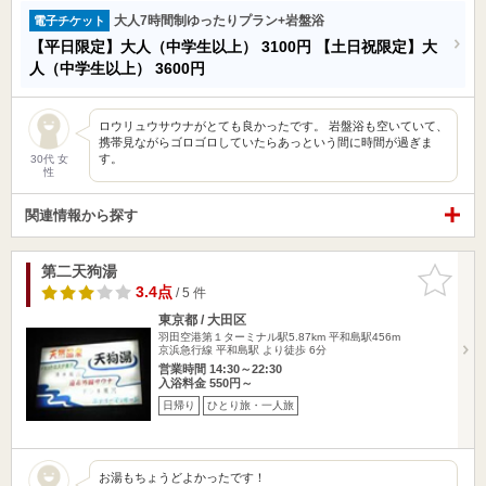
大人7時間制ゆったりプラン+岩盤浴
電子チケット
【平日限定】大人（中学生以上）
3100円
【土日祝限定】大
人（中学生以上）
3600円
ロウリュウサウナがとても良かったです。 岩盤浴も空いていて、
携帯見ながらゴロゴロしていたらあっという間に時間が過ぎま
す。
30代 女
性
関連情報から探す
第二天狗湯
お気に入
りに追加
3.4点
/ 5 件
東京都 / 大田区
羽田空港第１ターミナル駅5.87km
平和島駅456m
京浜急行線 平和島駅 より徒歩 6分
営業時間 14:30～22:30
入浴料金 550円～
日帰り
ひとり旅・一人旅
お湯もちょうどよかったです！