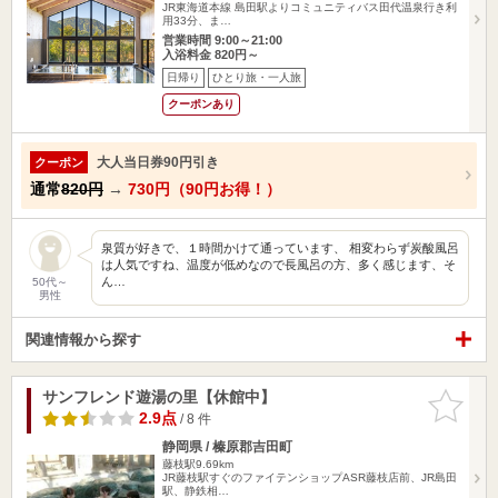
JR東海道本線 島田駅よりコミュニティバス田代温泉行き利
用33分、ま…
営業時間 9:00～21:00
入浴料金 820円～
日帰り
ひとり旅・一人旅
クーポンあり
大人当日券90円引き
クーポン
通常
820円
→
730円（90円お得！）
泉質が好きで、１時間かけて通っています、 相変わらず炭酸風呂
は人気ですね、温度が低めなので長風呂の方、多く感じます、そ
ん…
50代～
男性
関連情報から探す
サンフレンド遊湯の里【休館中】
お気に入
りに追加
2.9点
/ 8 件
静岡県 / 榛原郡吉田町
藤枝駅9.69km
JR藤枝駅すぐのファイテンショップASR藤枝店前、JR島田
駅、静鉄相…