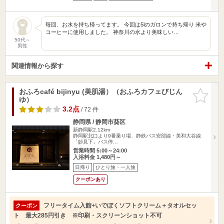
毎回、お水を持ち帰ってます。 今回は5lのガロンで持ち帰り 米や
コーヒーに使用しました。 神奈川の水より美味しい…
50代～
男性
関連情報から探す
おふろcafé bijinyu (美肌湯）（おふろカフェびじん
お気に入
ゆ）
りに追加
3.2点
/ 72 件
静岡県 / 静岡市葵区
新静岡駅2.12km
静岡駅北口より9番乗り場、静鉄バス安部線・美和大谷線
「妙見下」バス停…
営業時間 5:00～24:00
入浴料金 1,480円～
日帰り
ひとり旅・一人旅
クーポンあり
フリータイム入館+いでぼくソフトクリーム＋タオルセッ
クーポン
ト 最大285円引き ※印刷・スクリーンショット不可