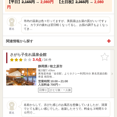
【平日】
2,165円
→
2,080円
【土日祝】
2,365円
→
2,080
円
市内の温泉は色々行ってますが、美肌湯はお湯の質がいいですｙ
ｏ。 カラダの疲れは翌日軽くなってるし、お肌の調子もよくなっ
てき…
匿名
関連情報から探す
さがら子生れ温泉会館
お気に入
りに追加
3.4点
/ 34 件
静岡県 / 牧之原市
菊川駅7.43km
東海道本線「金谷駅」よりタクシー利用26分 東名高速自動
車道 相良牧…
営業時間 10:00～21:00
入浴料金 700円～
日帰り
ひとり旅・一人旅
名前からして、古びた感じのお風呂を想像していましたが、清潔
でとても新しい感じでした。改築したそうで。料金も３時間５０
０円で…
匿名