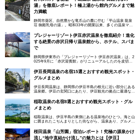
湯」を徹底レポート！極上湯から館内グルメまで魅
力満載
静岡市葵区、自然豊かな竜爪山の麓に佇む「平山温泉 龍泉
荘 御殿乳母の湯」。昭和33年の開業以来、多くの温泉マニ
アや地元の方々に愛され続けている、知る人ぞ知る鄙び系の
極上温泉です。お湯はもちろん、実はグルメも揃っているん
プレジャーリゾート伊豆赤沢温泉を徹底紹介！進化
です。多くのファンを持つ、その圧倒的なこだわりと魅力を
する絶景の赤沢日帰り温泉館から、ホテル、スパま
解説します。
で
静岡県伊東市の「プレジャーリゾート 伊豆赤沢温泉」は、2
025年9月に「赤沢迎賓館」がリニューアルしたのを皮切り
に、12月には「赤沢温泉ホテル」、「赤沢日帰り温泉
館」、「RED 28 HOTEL」がリニューアル。さらにこのあ
伊豆長岡温泉の名宿15選とおすすめ観光スポット・
とグランピング施設のGRAX EARTH FIELD（グラックスア
グルメまとめ
ースフィールド）、大型屋内アミューズメント施設のPLEA
SURE ARENA（プレジャーアリーナ）がぞくぞくオープン
伊豆長岡温泉は、静岡県の伊豆半島の根元に近い部分にある
予定。
温泉郷。伊豆の玄関口にあたり、伊豆観光の拠点に最適な立
地です。首都圏や名古屋圏からのアクセスが良く、宿泊はも
温泉は海一望の絶景、伊豆の幸満載の食や、全天候型のレジ
ちろん日帰りでも楽しめるのが魅力です。
ャー施設など、現在リニューアルオープンしている施設を中
稲取温泉の名宿8選とおすすめ観光スポット・グル
心に、家族連れでも大人だけでも、おひとりさまでも多彩な
メまとめ
この記事では、伊豆長岡温泉の歴史や魅力、おすすめの宿を
楽しみ方ができる「プレジャーリゾート 伊豆赤沢温泉」を
ピックアップ。周辺の観光・グルメスポットや日帰りで入れ
じっくり紹介します！
稲取温泉は、伊豆半島の東側にある温泉地のひとつ。海と山
る温泉施設も紹介します！
に囲まれたこぢんまりとした街ながら、温泉あり、グルメあ
───
り、見どころも多彩にあり、と魅力たっぷりの場所です。東
提供元：株式会社カトープレジャーグループ【PR】
京からは約2時間30分、直通電車もありアクセスしやすいの
この記事はプレジャーリゾート 伊豆赤沢温泉のPR記事で
桜田温泉「山芳園」宿泊レポート！究極の源泉かけ
もうれしいところ。
す。
流し“地中直結かけ流し”の魅力とは【伊豆】