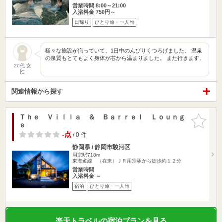
営業時間 8:00～21:00
入浴料金 750円～
日帰り
ひとり旅・一人旅
様々な施設が揃っていて、1日中のんびりくつろげました。 温泉
の泉質もとてもよく身体が芯から温まりました。 また行きます。
20代 女
性
関連情報から探す
Ｔｈｅ Ｖｉｌｌａ ＆ Ｂａｒｒｅｌ Ｌｏｕｎｇ
お気に入
ｅ
りに追加
-点
/ 0 件
静岡県 / 静岡市駿河区
用宗駅718m
東海道線 （在来）ＪＲ用宗駅から徒歩約１２分
営業時間
入浴料金 ～
宿泊
ひとり旅・一人旅
楽天トラベルの宿泊プランを見る