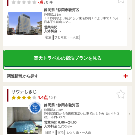
りに追加
-点
/ 0 件
静岡県 / 静岡市駿河区
静岡駅163m
ＪＲ静岡駅より徒歩1分／東名静岡ＩＣより車で１０分
日本平久能山スマ…
営業時間
入浴料金 ～
宿泊
ひとり旅・一人旅
楽天トラベルの宿泊プランを見る
関連情報から探す
サウナしきじ
お気に入
りに追加
4.4点
/ 5 件
静岡県 / 静岡市駿河区
静岡駅3.22km
静岡駅南口から石田街道沿いに車で約１５分（約４キロ
程） 市内バスで…
営業時間 0:00～24:00
入浴料金 1,700円～
日帰り
宿泊
ひとり旅・一人旅