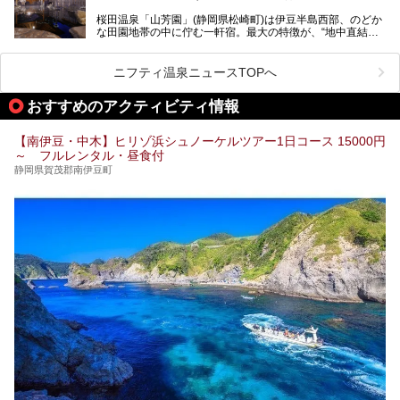
この記事では、稲取温泉での宿泊におすすめの宿や日帰りで
桜田温泉「山芳園」(静岡県松崎町)は伊豆半島西部、のどか
入れる温泉施設、チェックしたい観光スポットやアクティビ
な田園地帯の中に佇む一軒宿。最大の特徴が、“地中直結か
ティなどを一挙にまとめピックアップ。伊豆稲取温泉を訪れ
け流し”と呼ばれるこの宿独自の湯使い(温泉供給方法)です。
る際の参考にしてくださいね！
地下に眠る源泉を加水・加温・消毒無し、さらには途中過程
で空気にも触れさせることなく浴槽まで提供。「究極の源泉
ニフティ温泉ニュースTOPへ
かけ流し」と言っても決して過言ではありません。
今回、桜田温泉「山芳園」の“温泉”を中心に、その魅力を詳
おすすめのアクティビティ情報
細レポート。また口コミの評判も非常に高い宿であり、客室
や食事も併せて徹底紹介します！
【南伊豆・中木】ヒリゾ浜シュノーケルツアー1日コース 15000円
～ フルレンタル・昼食付
静岡県賀茂郡南伊豆町