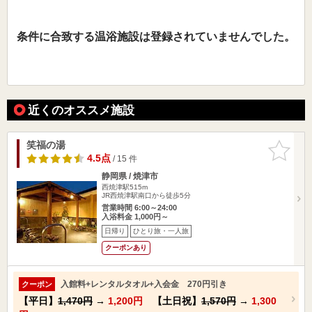
条件に合致する温浴施設は登録されていませんでした。
近くのオススメ施設
笑福の湯
お気に入
りに追加
4.5点
/ 15 件
静岡県 / 焼津市
西焼津駅515m
JR西焼津駅南口から徒歩5分
営業時間 6:00～24:00
入浴料金 1,000円～
日帰り
ひとり旅・一人旅
クーポンあり
入館料+レンタルタオル+入会金 270円引き
クーポン
【平日】
1,470円
→
1,200円
【土日祝】
1,570円
→
1,300