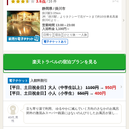
りに追加
3.6点
/ 16 件
静岡県 / 掛川市
掛川駅3.05km
JR「掛川駅」よりタクシーで北ゲートまで約10分東名高速
掛川ICより…
営業時間 13:00～23:00
入浴料金 1,100円～
日帰り
宿泊
ひとり旅・一人旅
電子チケットあり
楽天トラベルの宿泊プランを見る
入館料割引
電子チケット
【平日、土日祝全日】大人（中学生以上）
1100円
→
950円
【平日、土日祝全日】小人（小学生）
550円
→
400円
立ち寄り湯で利用。 ゆるやかに滅んでいく方向のさなかのお風呂
郊外の激混みスーパー銭湯にはないのんびりしたお風呂が楽し…
40代 男
性