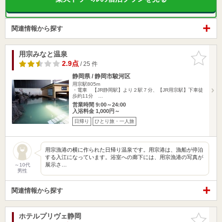
関連情報から探す
用宗みなと温泉
お気に入
りに追加
2.9点
/ 25 件
静岡県 / 静岡市駿河区
用宗駅805m
・電車 【JR静岡駅】より２駅７分、【JR用宗駅】下車徒
歩約11分 …
営業時間 9:00～24:00
入浴料金 1,000円～
日帰り
ひとり旅・一人旅
用宗漁港の横に作られた日帰り温泉です。用宗港は、漁船が停泊
する入江になっています。浴室への廊下には、用宗漁港の写真が
展示さ…
～10代
男性
関連情報から探す
ホテルプリヴェ静岡
お気に入