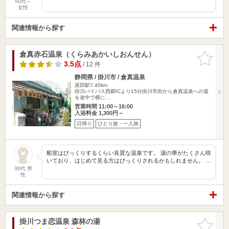
50代～
女性
関連情報から探す
倉真赤石温泉（くらみあかいしおんせん）
お気に入
りに追加
3.5点
/ 12 件
静岡県 / 掛川市 / 倉真温泉
原田駅7.40km
掛川バイパス西郷ICより15分掛川市街から倉真温泉への道
を途中で横に…
営業時間 11:00～16:00
入浴料金 1,300円～
日帰り
ひとり旅・一人旅
船室はびっくりするくらい良質な温泉です。 湯の華がたくさん咲
いており、はじめて見る方はびっくりされるかもしれません。 …
30代 男
性
関連情報から探す
掛川つま恋温泉 森林の湯
お気に入