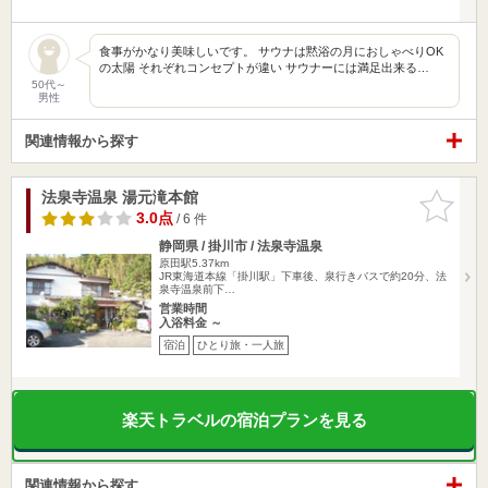
食事がかなり美味しいです。 サウナは黙浴の月におしゃべりOK
の太陽 それぞれコンセプトが違い サウナーには満足出来る…
50代～
男性
関連情報から探す
法泉寺温泉 湯元滝本館
お気に入
りに追加
3.0点
/ 6 件
静岡県 / 掛川市 / 法泉寺温泉
原田駅5.37km
JR東海道本線「掛川駅」下車後、泉行きバスで約20分、法
泉寺温泉前下…
営業時間
入浴料金 ～
宿泊
ひとり旅・一人旅
楽天トラベルの宿泊プランを見る
関連情報から探す