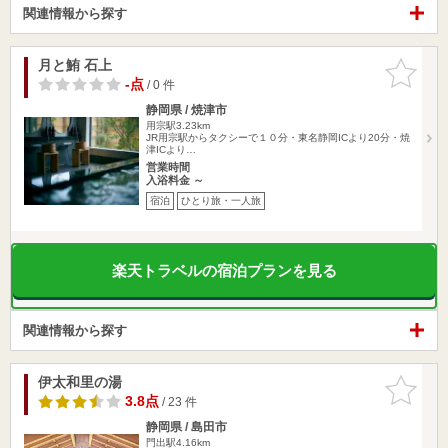
関連情報から探す
月と鮪 石上
お気に入
りに追加
-点
/ 0 件
静岡県 / 焼津市
用宗駅3.23km
JR用宗駅からタクシーで１０分・東名静岡ICより20分・焼
津ICより…
営業時間
入浴料金 ～
宿泊
ひとり旅・一人旅
楽天トラベルの宿泊プランを見る
関連情報から探す
伊太和里の湯
お気に入
りに追加
3.8点
/ 23 件
静岡県 / 島田市
門出駅4.16km