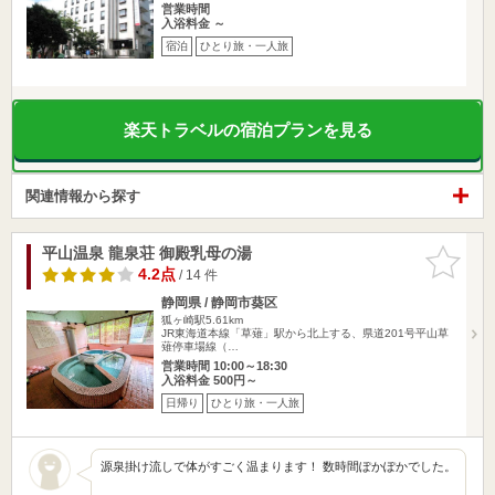
営業時間
入浴料金 ～
宿泊
ひとり旅・一人旅
楽天トラベルの宿泊プランを見る
関連情報から探す
平山温泉 龍泉荘 御殿乳母の湯
お気に入
りに追加
4.2点
/ 14 件
静岡県 / 静岡市葵区
狐ヶ崎駅5.61km
JR東海道本線「草薙」駅から北上する、県道201号平山草
薙停車場線（…
営業時間 10:00～18:30
入浴料金 500円～
日帰り
ひとり旅・一人旅
源泉掛け流しで体がすごく温まります！ 数時間ぽかぽかでした。