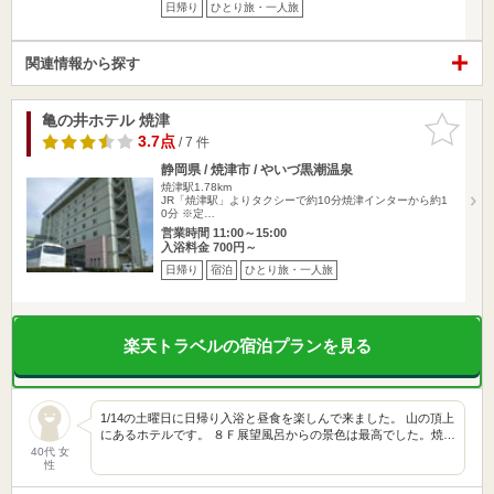
日帰り
ひとり旅・一人旅
関連情報から探す
亀の井ホテル 焼津
お気に入
りに追加
3.7点
/ 7 件
静岡県 / 焼津市 / やいづ黒潮温泉
焼津駅1.78km
JR「焼津駅」よりタクシーで約10分焼津インターから約1
0分 ※定…
営業時間 11:00～15:00
入浴料金 700円～
日帰り
宿泊
ひとり旅・一人旅
楽天トラベルの宿泊プランを見る
1/14の土曜日に日帰り入浴と昼食を楽しんで来ました。 山の頂上
にあるホテルです。 ８Ｆ展望風呂からの景色は最高でした。焼…
40代 女
性