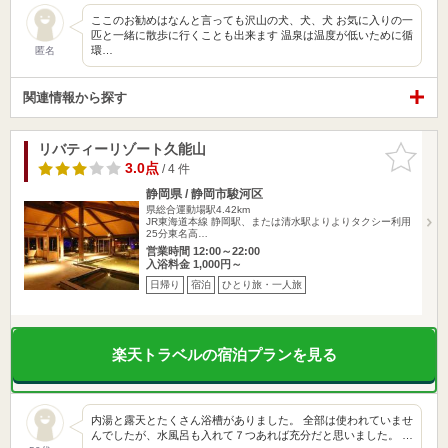
ここのお勧めはなんと言っても沢山の犬、犬、犬 お気に入りの一
匹と一緒に散歩に行くことも出来ます 温泉は温度が低いために循
環…
匿名
関連情報から探す
リバティーリゾート久能山
お気に入
りに追加
3.0点
/ 4 件
静岡県 / 静岡市駿河区
県総合運動場駅4.42km
JR東海道本線 静岡駅、または清水駅よりよりタクシー利用
25分東名高…
営業時間 12:00～22:00
入浴料金 1,000円～
日帰り
宿泊
ひとり旅・一人旅
楽天トラベルの宿泊プランを見る
内湯と露天とたくさん浴槽がありました。 全部は使われていませ
んでしたが、水風呂も入れて７つあれば充分だと思いました。 …