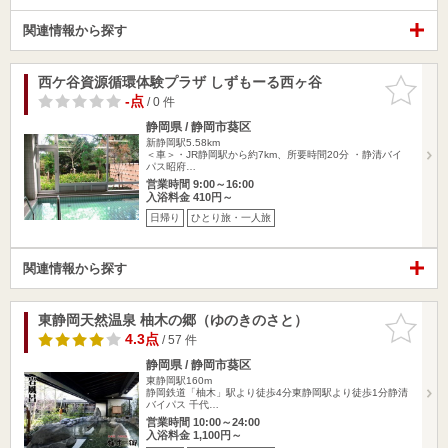
関連情報から探す
西ケ谷資源循環体験プラザ しずもーる西ヶ谷
お気に入
りに追加
-点
/ 0 件
静岡県 / 静岡市葵区
新静岡駅5.58km
＜車＞・JR静岡駅から約7km、所要時間20分 ・静清バイ
パス昭府…
営業時間 9:00～16:00
入浴料金 410円～
日帰り
ひとり旅・一人旅
関連情報から探す
東静岡天然温泉 柚木の郷（ゆのきのさと）
お気に入
りに追加
4.3点
/ 57 件
静岡県 / 静岡市葵区
東静岡駅160m
静岡鉄道「柚木」駅より徒歩4分東静岡駅より徒歩1分静清
バイパス 千代…
営業時間 10:00～24:00
入浴料金 1,100円～