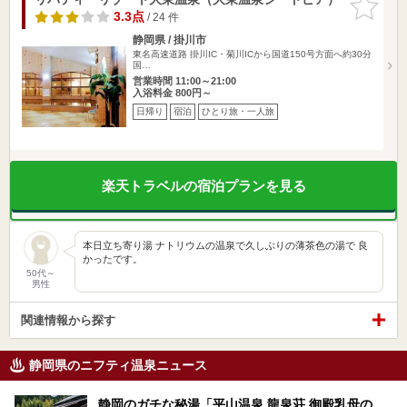
りに追加
3.3点
/ 24 件
静岡県 / 掛川市
東名高速道路 掛川IC・菊川ICから国道150号方面へ約30分
国…
営業時間 11:00～21:00
入浴料金 800円～
日帰り
宿泊
ひとり旅・一人旅
楽天トラベルの宿泊プランを見る
本日立ち寄り湯 ナトリウムの温泉で久しぶりの薄茶色の湯で 良
かったです。
50代～
男性
関連情報から探す
静岡県のニフティ温泉ニュース
静岡のガチな秘湯「平山温泉 龍泉荘 御殿乳母の