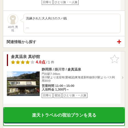
日帰り
ひとり旅・一人旅
洗練された大人向けのスパ銭
…
40代 男
性
関連情報から探す
倉真温泉 真砂館
お気に入
りに追加
4.0点
/ 1 件
静岡県 / 掛川市 / 倉真温泉
門出駅7.06km
掛川駅より送迎有(要確認)東海道新幹線掛川駅よりバス利
用30分
営業時間 11:00～15:00
入浴料金 1,300円～
日帰り
宿泊
ひとり旅・一人旅
楽天トラベルの宿泊プランを見る