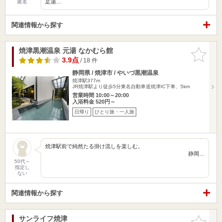
足湯…
匿名
関連情報から探す
焼津黒潮温泉 元湯 なかむら館
お気に入
りに追加
3.9点
/ 18 件
静岡県 / 焼津市 / やいづ黒潮温泉
焼津駅377m
JR焼津駅より徒歩5分東名自動車道焼津IC下車、5km
営業時間 10:00～20:00
入浴料金 520円～
日帰り
ひとり旅・一人旅
焼津駅前で純然たる掛け流しを楽しむ。
静岡…
50代～
指定し
ない
関連情報から探す
サンライフ焼津
お気に入