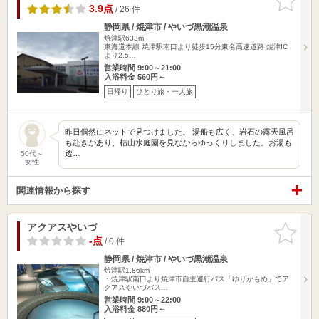
りに追加
3.9点
/ 26 件
静岡県 / 焼津市 / やいづ黒潮温泉
焼津駅633m
東海道本線 焼津駅南口より徒歩15分東名高速道路 焼津IC
より2.5…
営業時間 9:00～21:00
入浴料金 560円～
日帰り
ひとり旅・一人旅
昨日偶然にネットで見つけました。 湯船も広く、岩石の露天風呂
も赴きがあり、枯山水庭園を見ながらゆっくりしました。お湯も
透…
50代～
女性
関連情報から探す
アクアスやいづ
お気に入
りに追加
-点
/ 0 件
静岡県 / 焼津市 / やいづ黒潮温泉
焼津駅1.86km
・焼津駅南口より焼津市自主運行バス「ゆりかもめ」でア
クアスやいづバス…
営業時間 9:00～22:00
入浴料金 880円～