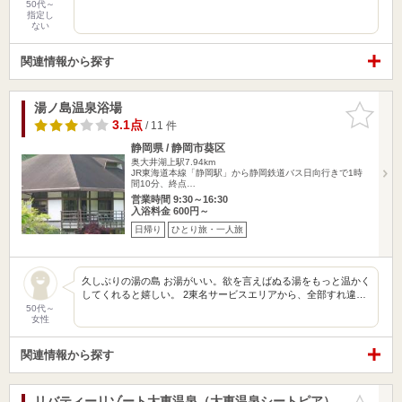
50代～
指定し
ない
関連情報から探す
湯ノ島温泉浴場
お気に入
りに追加
3.1点
/ 11 件
静岡県 / 静岡市葵区
奥大井湖上駅7.94km
JR東海道本線「静岡駅」から静岡鉄道バス日向行きで1時
間10分、終点…
営業時間 9:30～16:30
入浴料金 600円～
日帰り
ひとり旅・一人旅
久しぶりの湯の島 お湯がいい。欲を言えばぬる湯をもっと温かく
してくれると嬉しい。 2東名サービスエリアから、全部すれ違…
50代～
女性
関連情報から探す
リバティーリゾート大東温泉（大東温泉シートピア）
お気に入