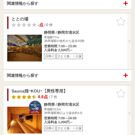
関連情報から探す
ととの場
お気に入
りに追加
-点
/ 0 件
静岡県 / 静岡市清水区
草薙駅77m
JR草薙駅の改札から徒歩50秒
営業時間 7:00～23:00
入浴料金 2,500円～
日帰り
ひとり旅・一人旅
関連情報から探す
Sauna煌ｰKOUｰ【男性専用】
お気に入
りに追加
4.6点
/ 7 件
静岡県 / 静岡市清水区
草薙駅312m
JR草薙駅南口より徒歩約1分
営業時間 7:00～24:00
入浴料金 1,000円～
日帰り
ひとり旅・一人旅