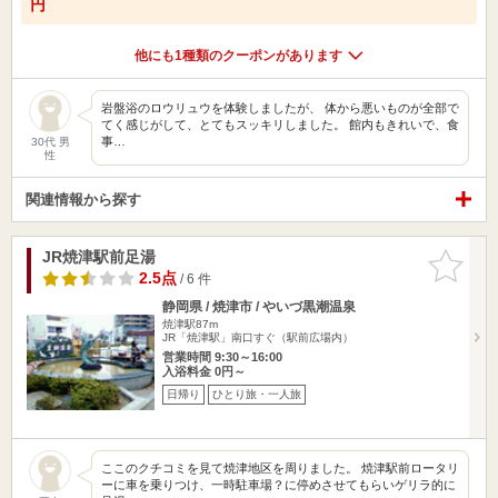
円
他にも1種類のクーポンがあります
岩盤浴のロウリュウを体験しましたが、 体から悪いものが全部で
てく感じがして、とてもスッキリしました。 館内もきれいで、食
事…
30代 男
性
関連情報から探す
JR焼津駅前足湯
お気に入
りに追加
2.5点
/ 6 件
静岡県 / 焼津市 / やいづ黒潮温泉
焼津駅87m
JR「焼津駅」南口すぐ（駅前広場内）
営業時間 9:30～16:00
入浴料金 0円～
日帰り
ひとり旅・一人旅
ここのクチコミを見て焼津地区を周りました。 焼津駅前ロータリ
ーに車を乗りつけ、一時駐車場？に停めさせてもらいゲリラ的に