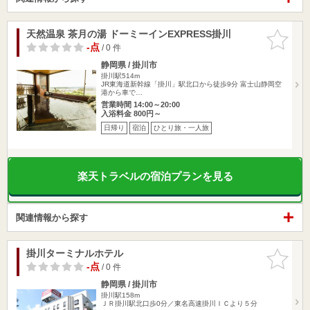
天然温泉 茶月の湯 ドーミーインEXPRESS掛川
お気に入
りに追加
-点
/ 0 件
静岡県 / 掛川市
掛川駅514m
JR東海道新幹線「掛川」駅北口から徒歩9分 富士山静岡空
港から車で…
営業時間 14:00～20:00
入浴料金 800円～
日帰り
宿泊
ひとり旅・一人旅
楽天トラベルの宿泊プランを見る
関連情報から探す
掛川ターミナルホテル
お気に入
りに追加
-点
/ 0 件
静岡県 / 掛川市
掛川駅158m
ＪＲ掛川駅北口歩0分／東名高速掛川ＩＣより５分