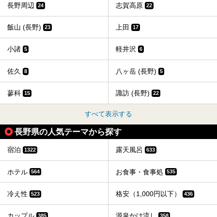
長野周辺
志賀高原
24
22
飯山 (長野)
上田
23
17
小諸
軽井沢
5
6
佐久
八ヶ岳 (長野)
8
5
蓼科
諏訪 (長野)
15
22
すべて表示する
長野県の人気テーマから探す
宿泊
露天風呂
1322
633
ホテル
お食事・食事処
564
535
冷え性
格安（1,000円以下）
523
436
カップル
源泉かけ流し
385
358