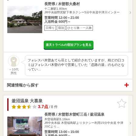
長野県 / 木曽郡大桑村
十二兼駅1.80km
JR中央線野尻駅下車タクシー5分中央道中津川インター
営業時間 12:00～21:00
入浴料金 600円～
日帰り
宿泊
ひとり旅・一人旅
楽天トラベルの宿泊プランを見る
フォレスパ木曽あてら荘として紹介されていますが、殆どの口コ
ミはフォレスパ木曽の中で営業していた「恋路の湯」のものとな
ってい…
～10代
男性
関連情報から探す
釜沼温泉 大喜泉
お気に入
りに追加
3.7点
/ 8 件
長野県 / 木曽郡木曽町三岳 / 釜沼温泉
木曽福島駅6.16km
JR中央本線 木曽福島駅よりタクシー利用15分中央道 中津
川ICより…
営業時間 13:00～15:00
入浴料金 800円～