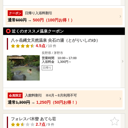
日帰り入浴料割引
クーポン
通常
600円
→
500円（100円お得！）
近くのオススメ温泉クーポン
八ヶ岳縄文天然温泉 尖石の湯（とがりいしのゆ）
4.5点
/ 10 件
長野県 / 茅野市
営業時間 10:00～17:00
入浴料金 1,300円～
日帰り
入館料割引 ※4月～8月利用不可
会員限定
通常
1,300円
→
1,250円（50円お得！）
フォレスパ木曽 あてら荘
お気に入
りに追加
2.7点
/ 9 件