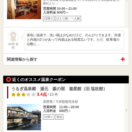
那ICより…
営業時間 10:00～21:00
入浴料金 800円～
日帰り
ひとり旅・一人旅
茶色い温泉で、洗い場は少なめだけど、のんびりできます。外湯
と内湯の2つがあって内湯はある程度広いです。ただ、駐車場の
台数に…
20代 女
性
関連情報から探す
近くのオススメ温泉クーポン
うるぎ温泉郷 湯元 森の宿 遊星館（旧 塩吹館）
3.4点
/ 10 件
長野県 / 下伊那郡売木村
営業時間 11:00～20:00
入浴料金 600円～
日帰り
宿泊