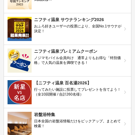
ニフティ温泉 サウナランキング2026
おふろ好きユーザーの投票により、全国No.1サウナが
決定！
ニフティ温泉プレミアムクーポン
ノジマモバイル会員向け 通常よりもお得な「特別価
格」で人気の温泉を満喫できる！
【ニフティ温泉 百名湯2026】
行ってみたい施設に投票してプレゼントを当てよう！
（全10回開催 / 合計260名様）
岩盤浴特集
日本全国の岩盤浴情報だけをピックアップ。まとめて
検索！