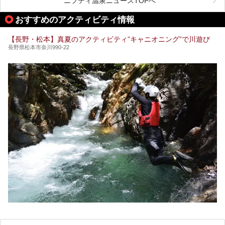
ニフティ温泉ニュースTOPへ
「湯田中大湯」も利用ができます。
おすすめのアクティビティ情報
極上のお湯に浸り上質なお料理に舌鼓、特別な日に泊まりた
い湯田中温泉「松籟荘」を、実際に宿泊した目線で紹介しま
す。
【長野・松本】真夏のアクティビティ”キャニオニング”で川遊び
長野県松本市奈川990-22