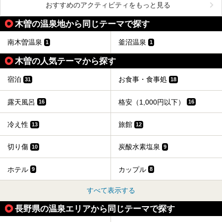
おすすめのアクティビティをもっと見る
木曽の温泉地から同じテーマで探す
南木曽温泉
釜沼温泉
1
1
木曽の人気テーマから探す
宿泊
お食事・食事処
31
18
露天風呂
格安（1,000円以下）
16
16
冷え性
旅館
13
12
切り傷
炭酸水素塩泉
10
9
ホテル
カップル
9
8
すべて表示する
長野県の温泉エリアから同じテーマで探す