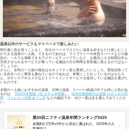
温泉以外のサービスもマイペースで楽しみたい
同行者に気を使うことなく、自分のペースで入りたい温泉を好きなだけ楽しむこと
ができる温泉の一人旅。できるのであれば、ライブラリーや休憩スペースなどの施
設や、一人でも体験できるアクティビティープランなど、お風呂に入る時間以外も
充実させられるサービスが整っている施設の方が時間を有意義に使えるのではない
でしょうか。
さらに、女性の一人旅の場合はセキュリティ面も重視したいところ。普段頑張って
いる自分へのご褒美も兼ねているのであれば、食事にこだわっているのはもちろ
ん、ボディケアやエステなどトリートメントサービスを提供している施設を選びた
いものです。
木曽の一人旅におすすめの温泉、日帰り温泉、スーパー銭湯の中でも特に人気があ
るのは、
TAOYA木曽路（旧 ホテル木曽路）
、
信州木曽福島代山温泉 せせらぎの四
季
、
フォレスパ木曽 あてら荘
などの施設です。ぜひ一度は足を運んでみてくださ
い。
第20回ニフティ温泉年間ランキング2025
全国約2.2万件の中から頂点に選ばれた、2025年の人
気施設は…