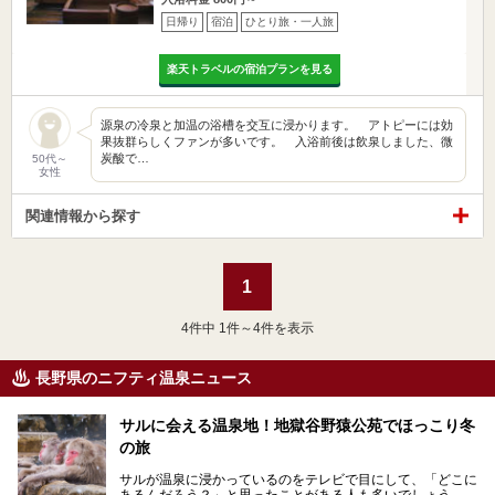
日帰り
宿泊
ひとり旅・一人旅
楽天トラベルの宿泊プランを見る
源泉の冷泉と加温の浴槽を交互に浸かります。 アトピーには効
果抜群らしくファンが多いです。 入浴前後は飲泉しました、微
炭酸で…
50代～
女性
関連情報から探す
1
4
件中 1件～4件を表示
長野県のニフティ温泉ニュース
サルに会える温泉地！地獄谷野猿公苑でほっこり冬
の旅
サルが温泉に浸かっているのをテレビで目にして、「どこに
あるんだろう？」と思ったことがある人も多いでしょう。