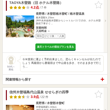
TAOYA木曽路（旧 ホテル木曽路）
お気に入
りに追加
4.2点
/ 7 件
長野県 / 木曽郡南木曽町 / 南木曽温泉
南木曽駅4.25km
JR中央本線南木曽駅からシャトルバスで15分、ホテル木曽
路前下車すぐ…
営業時間
入浴料金 ～
宿泊
ひとり旅・一人旅
楽天トラベルの宿泊プランを見る
ＧＷ直前に運よく予約出来ました、恐らくキャンセルが出たので
しょう 馬籠宿から妻籠宿まで中山道を歩き、そのまま歩きで行こ
う…
50代～
男性
関連情報から探す
信州木曽福島代山温泉 せせらぎの四季
お気に入
りに追加
3.9点
/ 22 件
長野県 / 木曽郡木曽町
木曽福島駅1.93km
JR中央本線 木曽福島駅よりバス利用10分中央自動車道 伊