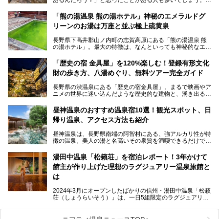
この微笑ましい光景は、長野県にある「地獄谷野猿公苑」で
「熊の湯温泉 熊の湯ホテル」神秘のエメラルドグ
見られるもので、野生のサルが雪景色の中で温泉に浸かる姿
リーンのお湯は万座と並ぶ極上硫黄泉
を間近で観察できます。
長野県下高井郡山ノ内町の志賀高原にある「熊の湯温泉 熊
本記事では、地獄谷野猿公苑の魅力や見どころ、サルと温泉
の湯ホテル」。最大の特徴は、なんといっても神秘的なエメ
との関係性、地獄谷周辺の観光スポットについて紹介しま
ラルドグリーンのお湯。この美しいお湯に魅了され、何度も
す。サルを観察した後にほっこりと浸かれる温泉も紹介する
リピートするファンも多い温泉です。冬はスキーと一緒に楽
ので、野生のサルを観察する貴重な自然体験と温泉をあわせ
「歴史の宿 金具屋」を120%楽しむ！登録有形文化
しみたい極上の温泉を紹介します。
て楽しみたい人は、ぜひ参考にしてください。
財の歩き方、八湯めぐり、無料ツアー完全ガイド
長野県の渋温泉にある「歴史の宿金具屋」。まるで映画やア
ニメの世界に迷い込んだような歴史的な建物と、湧き出る温
泉の恵みが魅力のお宿です。せっかく泊まるなら、その魅力
を隅々まで楽しみたいですよね。この記事では、金具屋での
昼神温泉のおすすめ温泉宿10選！観光スポット、日
滞在を最高の思い出にするための「楽しみ方」を徹底的にご
帰り温泉、アクセス方法も紹介
紹介します！
昼神温泉は、長野県南端の阿智村にある、強アルカリ性が特
徴の温泉。美人の湯と名高いその泉質を満喫できるだけでな
く、日本一の星空鑑賞ができる注目の温泉地です。
昼神温泉では、朝市などの観光スポットや、信州名物のおや
湯田中温泉「松籟荘」を宿泊レポート！3年かけて
きを楽しめるグルメスポットなど、観光を楽しむにはぴった
館主が作り上げた理想のラグジュアリー温泉旅館と
りの場所が豊富にあります。
この記事では、昼神温泉での滞在を充実させる宿泊施設や日
は
帰り温泉、見どころ満載の観光・グルメスポットに加え、ア
クセス方法も順に紹介します。
2024年3月にオープンしたばかりの信州・湯田中温泉「松籟
荘（しょうらいそう）」は、一日5組限定のラグジュアリー
温泉旅館。全室が源泉掛け流しの露天風呂、庭園付きで、プ
ライベートに楽しめる非日常感が味わえます。また宿泊者は
道向かいの「よろづや」の大浴場「桃山風呂」や共同浴場の